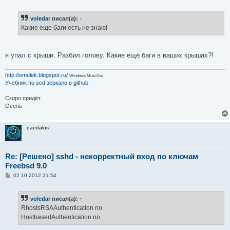
voledar
писал(а):
↑
Какие еще баги есть не знаю!
я упал с крыши. Разбил голову. Какие ещё баги в ваших крышах?!
http://emulek.blogspot.ru/
Windows Must Die
Учебник по sed
зеркало в github
Скоро придёт
Осень
daedalus
Re: [Решено] sshd - некорректный вход по ключам
Freebsd 9.0
С
02.10.2012 21:54
о
о
б
voledar
писал(а):
↑
щ
е
RhostsRSAAuthentication no
н
HostbasedAuthentication no
и
е