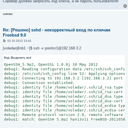
Серевер должен запросить код ключа, а не пароль пользователя!
voledar
Re: [Решено] sshd - некорректный вход по ключам
Freebsd 9.0
С
02.10.2012 13:41
о
о
[voledar@nb1 ~]$ ssh -v pointsr1@192.168.3.2
б
щ
Код:
е
Выделить всё
н
OpenSSH_5.9p2, OpenSSL 1.0.0j 10 May 2012

и
е
debug1: Reading configuration data /etc/ssh/ssh_config

debug1: /etc/ssh/ssh_config line 52: Applying options f
debug1: Connecting to 192.168.3.2 [192.168.3.2] port 22
debug1: Connection established.

debug1: identity file /home/voledar/.ssh/id_rsa type 1

debug1: identity file /home/voledar/.ssh/id_rsa-cert ty
debug1: identity file /home/voledar/.ssh/id_dsa type -1
debug1: identity file /home/voledar/.ssh/id_dsa-cert ty
debug1: identity file /home/voledar/.ssh/id_ecdsa type 
debug1: identity file /home/voledar/.ssh/id_ecdsa-cert 
debug1: Remote protocol version 2.0, remote software v
debug1: match: OpenSSH_5.8p2_hpn13v11 FreeBSD-20110503 
debug1: Enabling compatibility mode for protocol 2.0
