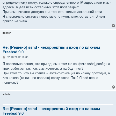
определенному порту, только с определенноого IP адреса или мак -
адреса. А для всех остальных этот порт закрыт.
При чем никакого доступа с интернета, только локальной сети.
Я специально систему переставил с нуля, глюк остается. В чем
прикол не знаю.
pelmen
Re: [Решено] sshd - некорректный вход по ключам
Freebsd 9.0
С
02.10.2012 18:05
о
о
Я правильно понял, что при одном и том же конфиге sshd_config на
б
linux работает так, как вам хочется, а на бсд - нет?
щ
е
При этом то, что вы хотите = аутентификация по ключу проходит, а
н
без ключа (то биш по паролю) сразу отказ. Так? Я всё верно
и
е
понимаю?
voledar
Re: [Решено] sshd - некорректный вход по ключам
Freebsd 9.0