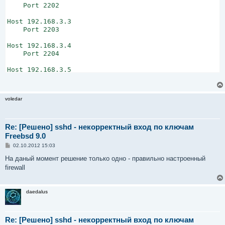
    Port 2202

Host 192.168.3.3

    Port 2203

Host 192.168.3.4

    Port 2204

Host 192.168.3.5

    Port 2205

voledar
    ForwardX11 no

    Protocol 2

    ForwardX11Trusted no

    StrictHostKeyChecking ask

Re: [Решено] sshd - некорректный вход по ключам
Freebsd 9.0
    RhostsRSAAuthentication no

С
02.10.2012 15:03
    RSAAuthentication yes

о
    PasswordAuthentication no

о
На даный момент решение только одно - правильно настроенный
б
    HostbasedAuthentication no

firewall
щ
е
    IdentityFile /home/voledar/.ssh/identity
н
и
daedalus
е
Re: [Решено] sshd - некорректный вход по ключам