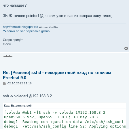
что напишет?
ЗЫЖ точнее pointsr1@, я сам уже в ваших юзерах запутался,
http://emulek.blogspot.ru/
Windows Must Die
Учебник по sed
зеркало в github
Скоро придёт
Осень
voledar
Re: [Решено] sshd - некорректный вход по ключам
Freebsd 9.0
С
02.10.2012 13:16
о
о
б
ssh -v voledar1@192.168.3.2
щ
е
н
Код:
Выделить всё
и
е
[voledar@nb1 ~]$ ssh -v voledar1@192.168.3.2

OpenSSH_5.9p2, OpenSSL 1.0.0j 10 May 2012

debug1: Reading configuration data /etc/ssh/ssh_config

debug1: /etc/ssh/ssh_config line 52: Applying options f