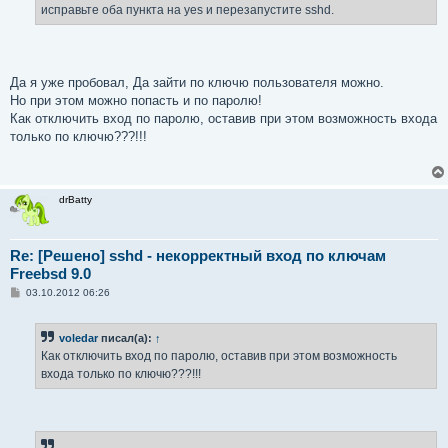
исправьте оба пункта на yes и перезапустите sshd.
Да я уже пробовал, Да зайти по ключю пользователя можно.
Но при этом можно попасть и по паролю!
Как отключить вход по паролю, оставив при этом возможность входа
только по ключю???!!!
drBatty
Re: [Решено] sshd - некорректный вход по ключам
Freebsd 9.0
С
03.10.2012 06:26
о
о
б
voledar
писал(а):
↑
щ
е
Как отключить вход по паролю, оставив при этом возможность
н
входа только по ключю???!!!
и
е