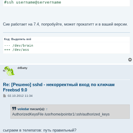
#ssh username@servername
Сие работает на 7.4, попробуйте, может прокатитт и в вашей версии.
Код:
Выделить всё
--- /dev/brain

+++ /dev/ass
drBatty
Re: [Решено] sshd - некорректный вход по ключам
Freebsd 9.0
С
02.10.2012 11:34
о
о
б
voledar
писал(а):
↑
щ
е
AuthorizedKeysFile /usr/home/pointsr1/.ssh/authorized_keys
н
и
е
сыграем в телепатов: путь правильный?