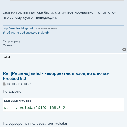
debug1: Authentications that can continue: keyboard-int
debug1: Next authentication method: keyboard-interactiv
Password:
сервер тот, вы там уже были, с этим всё нормально. Но тот ключ,
что вы ему суёте - неподходит.
http://emulek.blogspot.ru/
Windows Must Die
Учебник по sed
зеркало в github
Скоро придёт
Осень
voledar
Re: [Решено] sshd - некорректный вход по ключам
Freebsd 9.0
С
02.10.2012 13:27
о
о
Не заметил
б
щ
Код:
е
Выделить всё
н
ssh -v voledar1@192.168.3.2
и
е
На сервере нет пользователя voledar