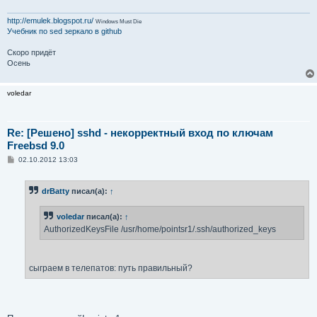
http://emulek.blogspot.ru/
Windows Must Die
Учебник по sed
зеркало в github
Скоро придёт
Осень
voledar
Re: [Решено] sshd - некорректный вход по ключам
Freebsd 9.0
С
02.10.2012 13:03
о
о
б
drBatty
писал(а):
↑
щ
е
н
voledar
писал(а):
↑
и
е
AuthorizedKeysFile /usr/home/pointsr1/.ssh/authorized_keys
сыграем в телепатов: путь правильный?