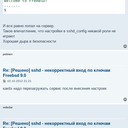
Welcome to FreeBSD!

.......

$
И все равно попал на сервер.
Такое впечатление, что настройки в sshd_config никакой роли не
играют.
Хорошая дыра в безопасности
pelmen
Re: [Решено] sshd - некорректный вход по ключам
Freebsd 9.0
С
02.10.2012 21:21
о
о
какбэ надо перезагружать сервис после внесения настроек
б
щ
е
н
и
voledar
е
Re: [Решено] sshd - некорректный вход по ключам