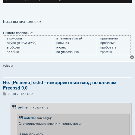
Безо всяких флешек.
Пишите правильно:
в консол
и
в течени
е
(часа)
приемл
е
мо
вк
у́пе
(с чем-либо)
нович
о
к
пробле
м
а
в о
бщем
ню
анс
проб
о
вать
в
оо
бще
п
о у
молчанию
тра
ф
ик
voledar
Re: [Решено] sshd - некорректный вход по ключам
Freebsd 9.0
С
02.10.2012 14:02
о
о
б
pelmen
писал(а):
↑
щ
е
н
voledar
писал(а):
↑
и
е
Сгенерируемые ключи игнорируются...
...
В чем прикол?