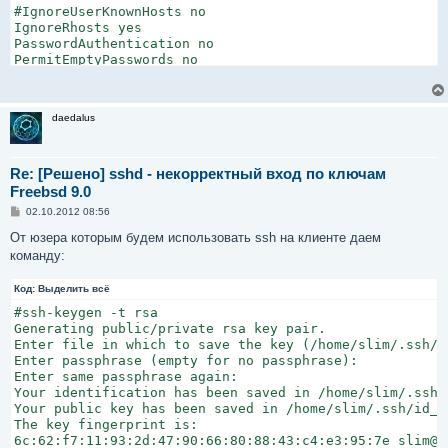
#IgnoreUserKnownHosts no

IgnoreRhosts yes

PasswordAuthentication no

PermitEmptyPasswords no

X11Forwarding no

UseLogin no

UsePrivilegeSeparation no

daedalus
# override default of no subsystems

Subsystem    sftp    /usr/libexec/sftp-server

Re: [Решено] sshd - некорректный вход по ключам
sr1#
Freebsd 9.0
С
02.10.2012 08:56
о
о
От юзера которым будем использовать ssh на клиенте даем
б
команду:
щ
е
н
Код:
Выделить всё
и
е
#ssh-keygen -t rsa

Generating public/private rsa key pair.

Enter file in which to save the key (/home/slim/.ssh/id
Enter passphrase (empty for no passphrase):

Enter same passphrase again:

Your identification has been saved in /home/slim/.ssh/i
Your public key has been saved in /home/slim/.ssh/id_rs
The key fingerprint is:

6c:62:f7:11:93:2d:47:90:66:80:88:43:c4:e3:95:7e slim@sl