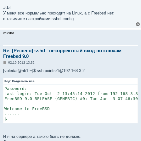
З.Ы
У меня все нормально проходит на Linux, а с Freebsd нет,
с такимиже настройками sshd_config
voledar
Re: [Решено] sshd - некорректный вход по ключам
Freebsd 9.0
С
02.10.2012 13:32
о
о
[voledar@nb1 ~]$ ssh pointsr1@192.168.3.2
б
щ
Код:
е
Выделить всё
н
Password:

и
е
Last login: Tue Oct  2 13:45:14 2012 from 192.168.3.8

FreeBSD 9.0-RELEASE (GENERIC) #0: Tue Jan  3 07:46:30 U
Welcome to FreeBSD!

......

$
И я на сервере а такого быть не должно.