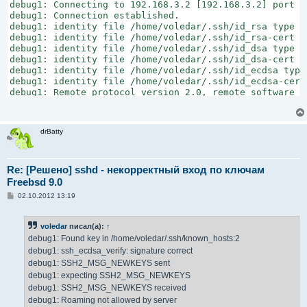
debug1: Connecting to 192.168.3.2 [192.168.3.2] port 22
debug1: Connection established.

debug1: identity file /home/voledar/.ssh/id_rsa type 1

debug1: identity file /home/voledar/.ssh/id_rsa-cert ty
debug1: identity file /home/voledar/.ssh/id_dsa type -1
debug1: identity file /home/voledar/.ssh/id_dsa-cert ty
debug1: identity file /home/voledar/.ssh/id_ecdsa type 
debug1: identity file /home/voledar/.ssh/id_ecdsa-cert 
debug1: Remote protocol version 2.0, remote software v
debug1: match: OpenSSH_5.8p2_hpn13v11 FreeBSD-20110503 
debug1: Enabling compatibility mode for protocol 2.0

debug1: Local version string SSH-2.0-OpenSSH_5.9

drBatty
debug1: SSH2_MSG_KEXINIT sent

debug1: SSH2_MSG_KEXINIT received

debug1: kex: server->client aes128-ctr hmac-md5 none

debug1: kex: client->server aes128-ctr hmac-md5 none

Re: [Решено] sshd - некорректный вход по ключам
debug1: sending SSH2_MSG_KEX_ECDH_INIT

Freebsd 9.0
debug1: expecting SSH2_MSG_KEX_ECDH_REPLY

С
02.10.2012 13:19
debug1: Server host key: ECDSA 96:f8:02:e7:01:b3:d3:c5
о
debug1: Host '[192.168.3.2]:2202' is known and matches
о
б
debug1: Found key in /home/voledar/.ssh/known_hosts:2

voledar
писал(а):
↑
щ
debug1: ssh_ecdsa_verify: signature correct

е
debug1: Found key in /home/voledar/.ssh/known_hosts:2
debug1: SSH2_MSG_NEWKEYS sent

н
debug1: ssh_ecdsa_verify: signature correct
и
debug1: expecting SSH2_MSG_NEWKEYS

е
debug1: SSH2_MSG_NEWKEYS sent
debug1: SSH2_MSG_NEWKEYS received

debug1: expecting SSH2_MSG_NEWKEYS
debug1: Roaming not allowed by server

debug1: SSH2_MSG_NEWKEYS received
debug1: SSH2_MSG_SERVICE_REQUEST sent

debug1: SSH2_MSG_SERVICE_ACCEPT received

debug1: Roaming not allowed by server