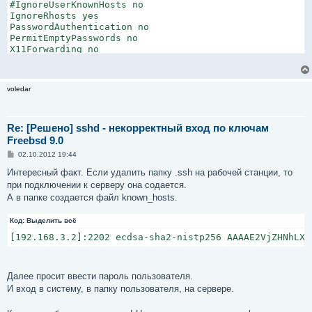
#IgnoreUserKnownHosts no

IgnoreRhosts yes

PasswordAuthentication no

PermitEmptyPasswords no

X11Forwarding no

UseLogin no

UsePrivilegeSeparation no

voledar
# override default of no subsystems

Subsystem    sftp    /usr/libexec/sftp-server
Re: [Решено] sshd - некорректный вход по ключам
Freebsd 9.0
С
02.10.2012 19:44
о
о
Интересный факт. Если удалить папку .ssh на рабочей станции, то
б
при подключении к серверу она содается.
щ
е
А в папке создается файл known_hosts.
н
и
Код:
е
Выделить всё
[192.168.3.2]:2202 ecdsa-sha2-nistp256 AAAAE2VjZHNhLXN
Далее просит ввести пароль пользователя.
И вход в систему, в папку пользователя, на сервере.