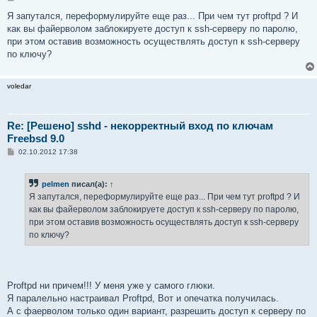
о
о
Я запутался, переформулируйте еще раз... При чем тут proftpd ? И
б
как вы файерволом заблокируете доступ к ssh-серверу по паролю,
щ
е
при этом оставив возможность осуществлять доступ к ssh-серверу
н
по ключу?
и
е
voledar
Re: [Решено] sshd - некорректный вход по ключам
Freebsd 9.0
С
02.10.2012 17:38
о
о
б
pelmen
писал(а):
↑
щ
е
Я запутался, переформулируйте еще раз... При чем тут proftpd ? И
н
как вы файерволом заблокируете доступ к ssh-серверу по паролю,
и
е
при этом оставив возможность осуществлять доступ к ssh-серверу
по ключу?
Proftpd ни причем!!! У меня уже у самого глюки.
Я паралельно настраивал Proftpd, Вот и опечатка получилась.
А с фаерволом только один вариант, разрешить доступ к серверу по