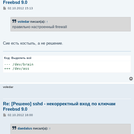
Freebsd 9.0
С
02.10.2012 15:13
о
о
б
voledar
писал(а):
↑
щ
е
правильно настроенный firewall
н
и
е
Сие есть костыль, а не решение.
Код:
Выделить всё
--- /dev/brain

+++ /dev/ass
voledar
Re: [Решено] sshd - некорректный вход по ключам
Freebsd 9.0
С
02.10.2012 16:00
о
о
б
daedalus
писал(а):
↑
щ
е