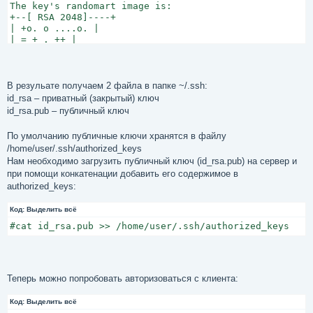
The key's randomart image is:

+--[ RSA 2048]----+

| +o. o ....o. |

| = + . ++ |

| . = o= o |

| . . E. = |

| .o S . |

| . + . . |

В резульате получаем 2 файла в папке ~/.ssh:
| . |

id_rsa – приватный (закрытый) ключ
| |

id_rsa.pub – публичный ключ
| |

+-----------------+
По умолчанию публичные ключи хранятся в файлу
/home/user/.ssh/authorized_keys
Нам необходимо загрузить публичный ключ (id_rsa.pub) на сервер и
при помощи конкатенации добавить его содержимое в
authorized_keys:
Код:
Выделить всё
#cat id_rsa.pub >> /home/user/.ssh/authorized_keys
Теперь можно попробовать авторизоваться с клиента:
Код:
Выделить всё