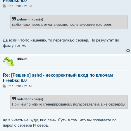
Freebsd 9.0
С
02.10.2012 21:26
о
о
б
pelmen
писал(а):
↑
щ
е
какбэ надо перезагружать сервис после внесения настроек
н
и
е
Да если что-то изменяю, то перегружаю сервер. Но результат по
факту тот же.
drBatty
Re: [Решено] sshd - некорректный вход по ключам
Freebsd 9.0
С
02.10.2012 21:46
о
о
б
voledar
писал(а):
↑
щ
е
При чем по ключю сгенерированому пользователем, а не сервером!
н
и
е
ну я читать не буду, ибо лень. Суть в том, что вы попадаете по
паролю сервера И юзера.