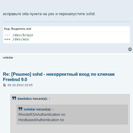
исправьте оба пункта на yes и перезапустите sshd.
Код:
Выделить всё
--- /dev/brain

+++ /dev/ass
voledar
Re: [Решено] sshd - некорректный вход по ключам
Freebsd 9.0
С
02.10.2012 22:05
о
о
б
daedalus
писал(а):
↑
щ
е
н
voledar
писал(а):
↑
и
е
RhostsRSAAuthentication no
HostbasedAuthentication no