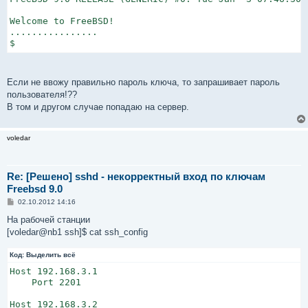
Welcome to FreeBSD!

................

$
Если не ввожу правильно пароль ключа, то запрашивает пароль
пользователя!??
В том и другом случае попадаю на сервер.
voledar
Re: [Решено] sshd - некорректный вход по ключам
Freebsd 9.0
С
02.10.2012 14:16
о
о
На рабочей станции
б
[voledar@nb1 ssh]$ cat ssh_config
щ
е
н
Код:
Выделить всё
и
е
Host 192.168.3.1

    Port 2201

Host 192.168.3.2
