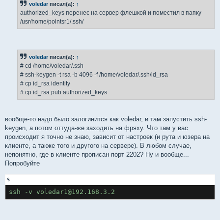
voledar
писал(а):
↑
щ
е
authorized_keys перенес на сервер флешкой и поместил в папку
н
/usr/home/pointsr1/.ssh/
и
е
voledar
писал(а):
↑
# cd /home/voledar/.ssh
# ssh-keygen -t rsa -b 4096 -f /home/voledar/.ssh/id_rsa
# cp id_rsa identity
# cp id_rsa.pub authorized_keys
вообще-то надо было залогинится как voledar, и там запустить ssh-
keygen, а потом оттуда-же заходить на фряху. Что там у вас
происходит я точно не знаю, зависит от настроек (и рута и юзера на
клиенте, а также того и другого на сервере). В любом случае,
непонятно, где в клиенте прописан порт 2202? Ну и вообще...
Попробуйте
$
ssh -v voledar1@192.168.3.2