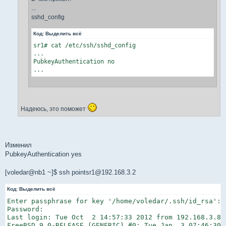
...
sshd_config
Код:
Выделить всё
sr1# cat /etc/ssh/sshd_config

...

PubkeyAuthentication no

...
Надеюсь, это поможет
Изменил
PubkeyAuthentication yes
[voledar@nb1 ~]$ ssh pointsr1@192.168.3.2
Код:
Выделить всё
Enter passphrase for key '/home/voledar/.ssh/id_rsa':

Password:

Last login: Tue Oct  2 14:57:33 2012 from 192.168.3.8

FreeBSD 9.0-RELEASE (GENERIC) #0: Tue Jan  3 07:46:30 U