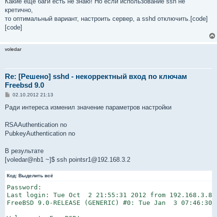
Какие еще баги есть не знаю! Но если использование ssh не
кретично,
то оптимальный вариант, настроить сервер, а sshd отключить.[code]
[code]
voledar
Re: [Решено] sshd - некорректный вход по ключам
Freebsd 9.0
С
02.10.2012 21:13
о
о
Ради интереса изменил значение параметров настройки
б
щ
е
RSAAuthentication no
н
PubkeyAuthentication no
и
е
В результате
[voledar@nb1 ~]$ ssh pointsr1@192.168.3.2
Код:
Выделить всё
Password:

Last login: Tue Oct  2 21:55:31 2012 from 192.168.3.8

FreeBSD 9.0-RELEASE (GENERIC) #0: Tue Jan  3 07:46:30 U