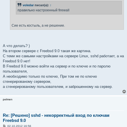
н
voledar
писал(а):
↑
и
е
правильно настроенный firewall
Сие есть костыль, а не решение.
А что делать? )
На втором сервере с Freebsd 9.0 такая же картина.
С теми же самыми настройками на сервере Linux, sshd работает, а на
Freebsd 9.0 нет!
В Freebsd 9.0 можно войти на сервер и по ключю и по паролю
пользователя,
А необходимо только по ключю, При том не по ключю
сгенерированому сервером,
а сгенерированому пользователем, и заброшенному на сервер.
pelmen
Re: [Решено] sshd - некорректный вход по ключам
Freebsd 9.0
С
02.10.2012 16:56