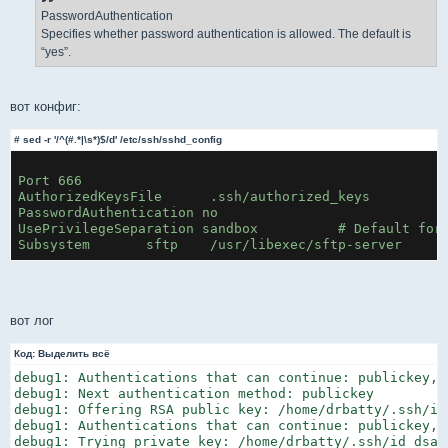
PasswordAuthentication
Specifies whether password authentication is allowed. The default is
“yes”.
вот конфиг:
# sed -r '/^(#.*|\s*)$/d' /etc/ssh/sshd_config
Port 666

AuthorizedKeysFile	.ssh/authorized_keys

PasswordAuthentication no

UsePrivilegeSeparation sandbox		# Default for new installations.

вот лог
Код:
Выделить всё
debug1: Authentications that can continue: publickey,k
debug1: Next authentication method: publickey

debug1: Offering RSA public key: /home/drbatty/.ssh/id_
debug1: Authentications that can continue: publickey,k
debug1: Trying private key: /home/drbatty/.ssh/id_dsa
