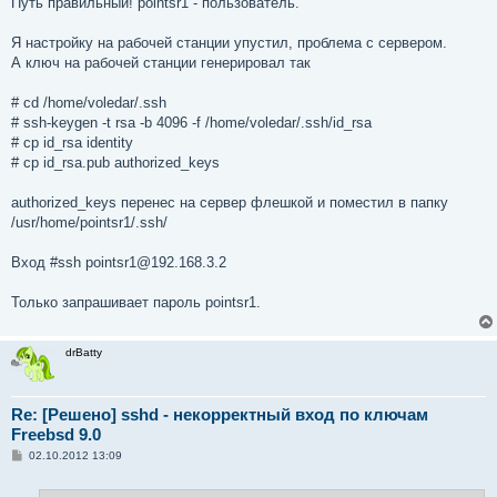
Путь правильный! pointsr1 - пользователь.
Я настройку на рабочей станции упустил, проблема с сервером.
А ключ на рабочей станции генерировал так
# cd /home/voledar/.ssh
# ssh-keygen -t rsa -b 4096 -f /home/voledar/.ssh/id_rsa
# cp id_rsa identity
# cp id_rsa.pub authorized_keys
authorized_keys перенес на сервер флешкой и поместил в папку
/usr/home/pointsr1/.ssh/
Вход #ssh pointsr1@192.168.3.2
Только запрашивает пароль pointsr1.
drBatty
Re: [Решено] sshd - некорректный вход по ключам
Freebsd 9.0
С
02.10.2012 13:09
о
о
б