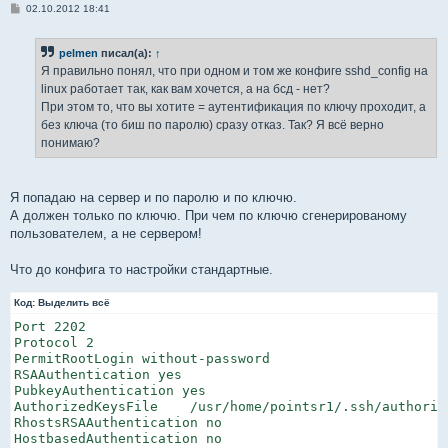
С
02.10.2012 18:41
о
о
б
pelmen
писал(а):
↑
щ
е
Я правильно понял, что при одном и том же конфиге sshd_config на
н
linux работает так, как вам хочется, а на бсд - нет?
и
е
При этом то, что вы хотите = аутентификация по ключу проходит, а
без ключа (то биш по паролю) сразу отказ. Так? Я всё верно
понимаю?
Я попадаю на сервер и по паролю и по ключю.
А должен только по ключю. При чем по ключю сгенерированому
пользователем, а не сервером!
Что до конфига то настройки стандартные.
Код:
Выделить всё
Port 2202

Protocol 2

PermitRootLogin without-password

RSAAuthentication yes

PubkeyAuthentication yes

AuthorizedKeysFile    /usr/home/pointsr1/.ssh/authorize
RhostsRSAAuthentication no

HostbasedAuthentication no
