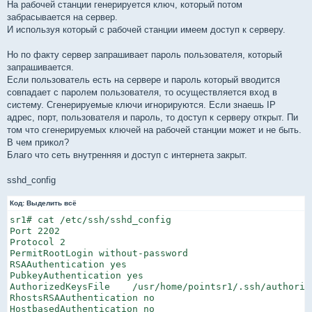
На рабочей станции генерируется ключ, который потом
забрасывается на сервер.
И используя который с рабочей станции имеем доступ к серверу.
Но по факту сервер запрашивает пароль пользователя, который
запрашивается.
Если пользователь есть на сервере и пароль который вводится
совпадает с паролем пользователя, то осуществляется вход в
систему. Сгенерируемые ключи игнорируются. Если знаешь IP
адрес, порт, пользователя и пароль, то доступ к серверу открыт. Пи
том что сгенерируемых ключей на рабочей станции может и не быть.
В чем прикол?
Благо что сеть внутренняя и доступ с интернета закрыт.
sshd_config
Код:
Выделить всё
sr1# cat /etc/ssh/sshd_config

Port 2202

Protocol 2

PermitRootLogin without-password

RSAAuthentication yes

PubkeyAuthentication yes

AuthorizedKeysFile    /usr/home/pointsr1/.ssh/authorize
RhostsRSAAuthentication no

HostbasedAuthentication no
