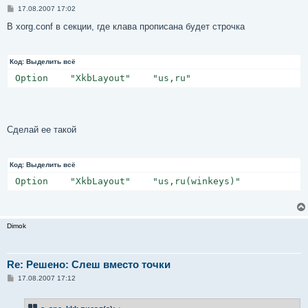
С
17.08.2007 17:02
о
о
В xorg.conf в секции, где клава прописана будет строчка
б
щ
е
н
Код:
Выделить всё
и
е
 Option    "XkbLayout"    "us,ru"
Сделай ее такой
Код:
Выделить всё
 Option    "XkbLayout"    "us,ru(winkeys)"
Dimok
Re: Решено: Слеш вместо точки
С
17.08.2007 17:12
о
о
б