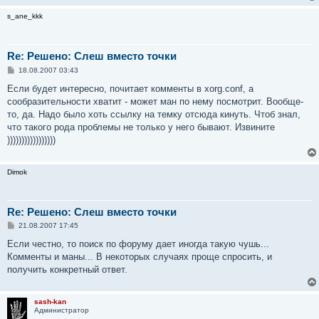
s_ane_kkk
Re: Решено: Слеш вместо точки
С
18.08.2007 03:43
о
о
Если будет интересно, почитает комменты в xorg.conf, а
б
сообразительности хватит - может ман по нему посмотрит. Вообще-
щ
е
то, да. Надо было хоть ссылку на темку отсюда кинуть. Чтоб знал,
н
что такого рода проблемы не только у него бывают. Извините
и
е
)))))))))))))))))
Dimok
Re: Решено: Слеш вместо точки
С
21.08.2007 17:45
о
о
Если честно, то поиск по форуму дает иногда такую чушь...
б
Комменты и маны... В некоторых случаях проще спросить, и
щ
е
получить конкретный ответ.
н
и
е
sash-kan
Администратор