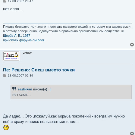
С
17.08.2007 20:47
о
о
нет слов…
б
щ
е
н
и
Писать безграмотно - значит посягать на время людей, к которым мы адресуемся,
е
а потому совершенно недопустимо в правильно организованном обществе. ©
Щерба Л. В., 1957
при сбоях форума см.блог
Vetroff
Re: Решено: Слеш вместо точки
С
18.08.2007 02:39
о
о
б
sash-kan
писал(а):
↑
щ
е
нет слов…
н
и
е
Да ладно... Это ,пожалуй,как борьба поколений - всегда им нужно
всё и сразу и поиск пользоваться влом...