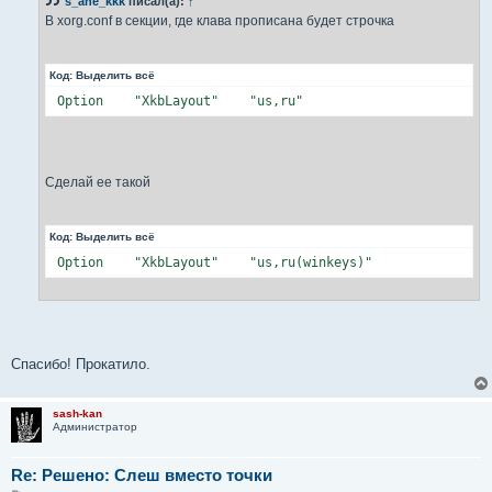
s_ane_kkk
писал(а):
↑
щ
е
В xorg.conf в секции, где клава прописана будет строчка
н
и
е
Код:
Выделить всё
 Option    "XkbLayout"    "us,ru"
Сделай ее такой
Код:
Выделить всё
 Option    "XkbLayout"    "us,ru(winkeys)"
Спасибо! Прокатило.
sash-kan
Администратор
Re: Решено: Слеш вместо точки