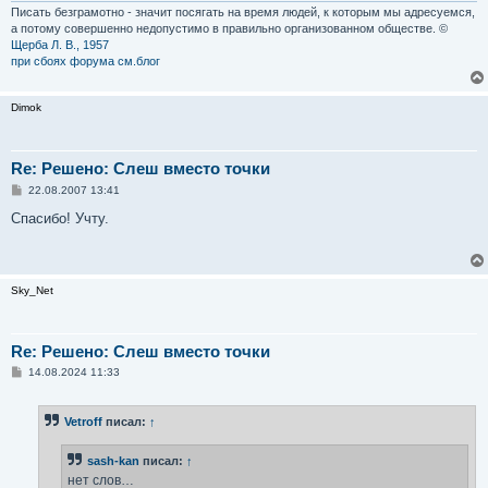
Писать безграмотно - значит посягать на время людей, к которым мы адресуемся,
а потому совершенно недопустимо в правильно организованном обществе. ©
Щерба Л. В., 1957
при сбоях форума см.блог
Dimok
Re: Решено: Слеш вместо точки
С
22.08.2007 13:41
о
о
Спасибо! Учту.
б
щ
е
н
и
Sky_Net
е
Re: Решено: Слеш вместо точки
С
14.08.2024 11:33
о
о
б
Vetroff
писал:
↑
щ
е
н
sash-kan
писал:
↑
и
е
нет слов…