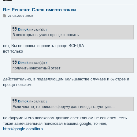
Re: Решено: Слеш вместо точки
С
21.08.2007 20:36
о
о
б
Dimok
писал(а):
↑
щ
е
В некоторых случаях проще спросить
н
и
е
нет, Вы не правы. спросить проще ВСЕГДА.
вот только
Dimok
писал(а):
↑
получить конкретный ответ
действительно, в подавляющем большинстве случаев и быстрее и
проще поиском.
Dimok
писал(а):
↑
Если честно, то поиск по форуму дает иногда такую чушь...
на форуме и его поисковом движке свет клином не сошелся. есть
такая замечательная поисковая машина google, точнее,
http://google.com/linux