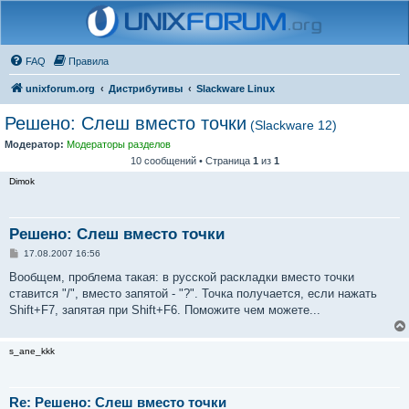
FAQ
Правила
unixforum.org
Дистрибутивы
Slackware Linux
Решено: Слеш вместо точки
(Slackware 12)
Модератор:
Модераторы разделов
10 сообщений • Страница
1
из
1
Dimok
Решено: Слеш вместо точки
С
17.08.2007 16:56
о
о
Вообщем, проблема такая: в русской раскладки вместо точки
б
ставится "/", вместо запятой - "?". Точка получается, если нажать
щ
е
Shift+F7, запятая при Shift+F6. Поможите чем можете...
н
и
е
s_ane_kkk
Re: Решено: Слеш вместо точки