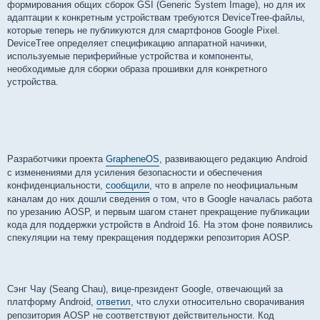
формирования общих сборок GSI (Generic System Image), но для их
адаптации к конкретным устройствам требуются DeviceTree-файлы,
которые теперь не публикуются для смартфонов Google Pixel.
DeviceTree определяет спецификацию аппаратной начинки,
используемые периферийные устройства и компоненты,
необходимые для сборки образа прошивки для конкретного
устройства.
Разработчики проекта
GrapheneOS
, развивающего редакцию Android
с изменениями для усиления безопасности и обеспечения
конфиденциальности,
сообщили
, что в апреле по неофициальным
каналам до них дошли сведения о том, что в Google началась работа
по урезанию AOSP, и первым шагом станет прекращение публикации
кода для поддержки устройств в Android 16. На этом фоне появились
спекуляции на тему прекращения поддержки репозитория AOSP.
Сэнг Чау (Seang Chau), вице-президент Google, отвечающий за
платформу Android,
ответил
, что слухи относительно сворачивания
репозитория AOSP не соответствуют действительности. Код