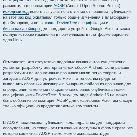
и
е
разместила в репозитории
AOSP
(Android Open Source Project)
исходный код
нового выпуска, но в отличие от прошлых публикаций,
на этот раз код охватывал только общие изменения в платформе и
фреймворках, и
не включал
DeviceTree-спецификации
и
бинарные драйверы
для поддержки устройств Google Pixel, а также
полную историю изменений в применяемом в платформе варианте
ядра Linux.
Отмечается, что отсутствие подобных компонентов существенно
усложнит разработку альтернативных сборок Android. Если раньше
разработчики альтернативных прошивок могли легко собрать и
загрузить AOSP для устройств Pixel, то теперь им придётся
выполнять обратный инжиниринг бинарных файлов из прошивок для
определения изменений по сравнению с ранее опубликованными
спецификациями DeviceTree. В текущем виде Android 16 не может
быть собран из репозитория AOSP для смартфонов Pixel, используя
только официально предоставляемые компоненты.
В AOSP продолжена публикация кода ядра Linux для поддержки
оборудования, но теперь эти изменения доступны в форме среза без
истории коммитов. AOSP также можно использовать для