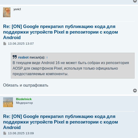
yoricI
Re: [ON] Google прекратил публикацию кода для
поддержки устройств Pixel в репозитории с кодом
Android
С
13.06.2025 13:07
о
о
б
rssbot
писал(а):
↑
щ
е
В текущем виде Android 16 не может быть собран из репозитория
н
AOSP для смартфонов Pixel, используя только официально
и
е
предоставляемые компоненты.
Обязать и оштрафовать
Bizdelnick
Модератор
Re: [ON] Google прекратил публикацию кода для
поддержки устройств Pixel в репозитории с кодом
Android
С
13.06.2025 13:09
о