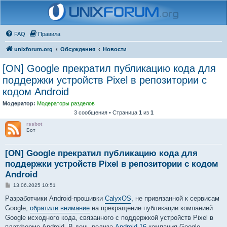
FAQ
Правила
unixforum.org
Обсуждения
Новости
[ON] Google прекратил публикацию кода для
поддержки устройств Pixel в репозитории с
кодом Android
Модератор:
Модераторы разделов
3 сообщения • Страница
1
из
1
rssbot
Бот
[ON] Google прекратил публикацию кода для
поддержки устройств Pixel в репозитории с кодом
Android
С
13.06.2025 10:51
о
о
Разработчики Android-прошивки
CalyxOS
, не привязанной к сервисам
б
Google,
обратили внимание
на прекращение публикации компанией
щ
е
Google исходного кода, связанного с поддержкой устройств Pixel в
н
платформе Android. В день релиза
Android 16
компания Google