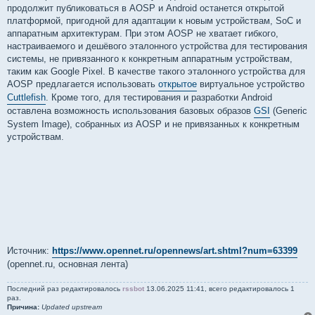
продолжит публиковаться в AOSP и Android останется открытой
платформой, пригодной для адаптации к новым устройствам, SoC и
аппаратным архитектурам. При этом AOSP не хватает гибкого,
настраиваемого и дешёвого эталонного устройства для тестирования
системы, не привязанного к конкретным аппаратным устройствам,
таким как Google Pixel. В качестве такого эталонного устройства для
AOSP предлагается использовать
открытое
виртуальное устройство
Cuttlefish
. Кроме того, для тестирования и разработки Android
оставлена возможность использования базовых образов
GSI
(Generic
System Image), собранных из AOSP и не привязанных к конкретным
устройствам.
Источник:
https://www.opennet.ru/opennews/art.shtml?num=63399
(opennet.ru, основная лента)
Последний раз редактировалось
rssbot
13.06.2025 11:41, всего редактировалось 1
раз.
Причина:
Updated upstream