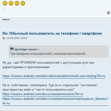
...
Aliech
Re: Обычный пользователь на телефоне / смартфоне
С
15.06.2025 19:03
о
о
б
igor@igor
писал:
↑
щ
е
Там профили пользователей с набором приложений...
н
и
е
Ну да, там ПРОФИЛИ пользователей с доступными для них
директориями и приложениями.
https://source.android.com/docs/devices/admin/multi-user-testing?hl=ru
Ну и, собственно, namespace. Где есть отдельное "системное"
пространство имён и "чисто пользовательское":
https://source.android.com/docs/core/permissions?hl=ru
https://source.android.com/docs/core/permissions/namespaces_libraries?
hl=ru