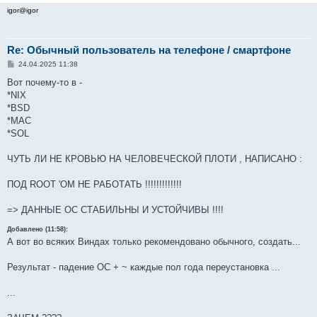
igor@igor
Re: Обычный пользователь на телефоне / смартфоне
С
24.04.2025 11:38
о
о
Вот почему-то в -
б
*NIX
щ
е
*BSD
н
*MAC
и
е
*SOL
ЧУТЬ ЛИ НЕ КРОВЬЮ НА ЧЕЛОВЕЧЕСКОЙ ПЛОТИ , НАПИСАНО :
ПОД ROOT 'ОМ НЕ РАБОТАТЬ !!!!!!!!!!!!!
=> ДАННЫЕ ОС СТАБИЛЬНЫ И УСТОЙЧИВЫ !!!!
Добавлено (11:58):
А вот во всяких Виндах только рекомендовано обычного, создать...
Результат - падение ОС + ~ каждые пол года переустановка ...
...