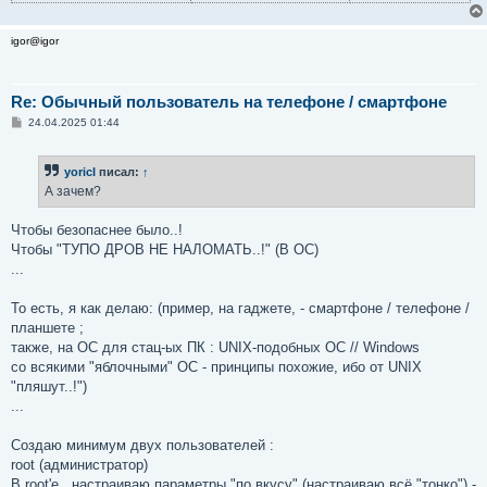
igor@igor
Re: Обычный пользователь на телефоне / смартфоне
С
24.04.2025 01:44
о
о
б
yoricI
писал:
↑
щ
е
А зачем?
н
и
е
Чтобы безопаснее было..!
Чтобы "ТУПО ДРОВ НЕ НАЛОМАТЬ..!" (В ОС)
...
То есть, я как делаю: (пример, на гаджете, - смартфоне / телефоне /
планшете ;
также, на ОС для стац-ых ПК : UNIX-подобных ОС // Windows
со всякими "яблочными" ОС - принципы похожие, ибо от UNIX
"пляшут..!")
...
Создаю минимум двух пользователей :
root (администратор)
В root'е , настраиваю параметры "по вкусу" (настраиваю всё "тонко") -