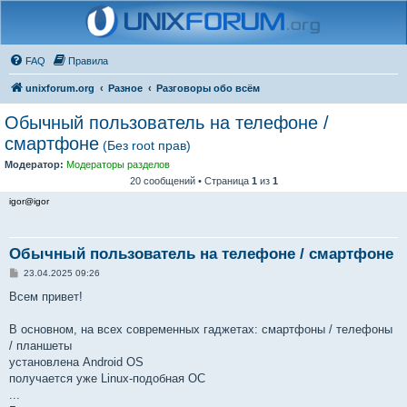
FAQ
Правила
unixforum.org
Разное
Разговоры обо всём
Обычный пользователь на телефоне /
смартфоне
(Без root прав)
Модератор:
Модераторы разделов
20 сообщений • Страница
1
из
1
igor@igor
Обычный пользователь на телефоне / смартфоне
С
23.04.2025 09:26
о
о
Всем привет!
б
щ
е
В основном, на всех современных гаджетах: смартфоны / телефоны
н
/ планшеты
и
е
установлена Android OS
получается уже Linux-подобная ОС
...