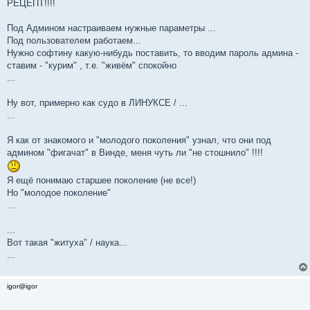
РЕЦЕПТ!!!!
Под Админом настраиваем нужные параметры ...
Под пользователем работаем...
Нужно софтину какую-нибудь поставить, то вводим пароль админа -
ставим - "курим" , т.е. "живём" спокойно
...
Ну вот, примерно как судо в ЛИНУКСЕ / ...
...
Я как от знакомого и "молодого поколения" узнал, что они под
админом "фигачат" в Винде, меня чуть ли "не стошнило" !!!!
Я ещё понимаю старшее поколение (не все!)
Но "молодое поколение"
...
...
Вот такая "житуха" / наука...
...
igor@igor