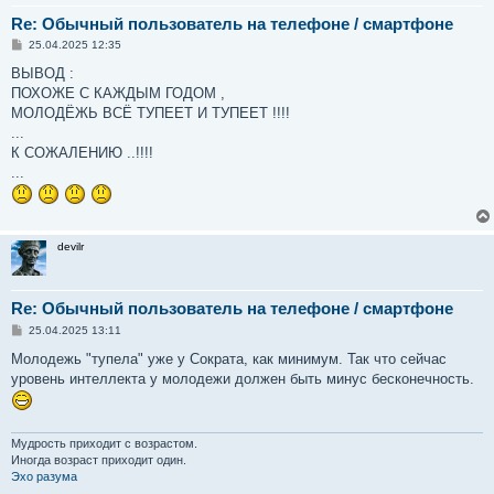
Re: Обычный пользователь на телефоне / смартфоне
С
25.04.2025 12:35
о
о
ВЫВОД :
б
ПОХОЖЕ С КАЖДЫМ ГОДОМ ,
щ
е
МОЛОДЁЖЬ ВСЁ ТУПЕЕТ И ТУПЕЕТ !!!!
н
...
и
е
К СОЖАЛЕНИЮ ..!!!!
...
devilr
Re: Обычный пользователь на телефоне / смартфоне
С
25.04.2025 13:11
о
о
Молодежь "тупела" уже у Сократа, как минимум. Так что сейчас
б
уровень интеллекта у молодежи должен быть минус бесконечность.
щ
е
н
и
е
Мудрость приходит с возрастом.
Иногда возраст приходит один.
Эхо разума