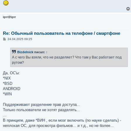
igor@igor
Re: Обычный пользователь на телефоне / смартфоне
С
24.04.2025 09:25
о
о
б
Bizdelnick
писал:
↑
щ
е
А с чего Вы взяли, что не разделяет? Что там у Вас работает под
н
рутом?
и
е
Да, ОС'ы:
*NIX
*BSD
ANDROID
*WIN
Поддерживают разделение прав доступа...
Только пользователи не хотят разделять...
...
В принципе, даже *ВИН , если мозг включить (по науке сделать) -
неплохая ОС, для просмотра фильмов... и т.д., но не более...
...