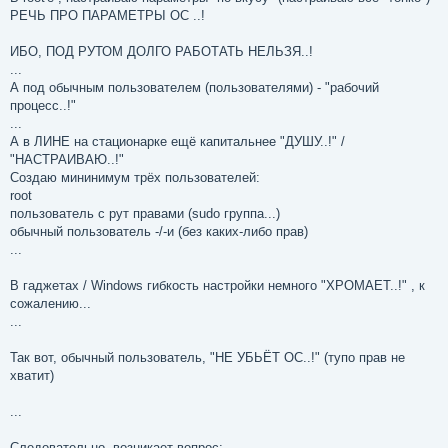
РЕЧЬ ПРО ПАРАМЕТРЫ ОС ..!
ИБО, ПОД РУТОМ ДОЛГО РАБОТАТЬ НЕЛЬЗЯ..!
...
А под обычным пользователем (пользователями) - "рабочий
процесс..!"
...
А в ЛИНЕ на стационарке ещё капитальнее "ДУШУ..!" /
"НАСТРАИВАЮ..!"
Создаю мининимум трёх пользователей:
root
пользователь с рут правами (sudo группа...)
обычный пользователь -/-и (без каких-либо прав)
...
В гаджетах / Windows гибкость настройки немного "ХРОМАЕТ..!" , к
сожалению...
...
Так вот, обычный пользователь, "НЕ УБЬЁТ ОС..!" (тупо прав не
хватит)
...
Следовательно, возникает вопрос: