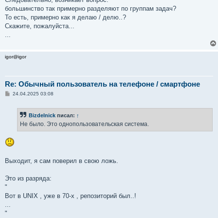
большинство так примерно разделяют по группам задач?
То есть, примерно как я делаю / делю..?
Скажите, пожалуйста...
...
igor@igor
Re: Обычный пользователь на телефоне / смартфоне
С
24.04.2025 03:08
о
о
б
Bizdelnick
писал:
↑
щ
е
Не было. Это однопользовательская система.
н
и
е
Выходит, я сам поверил в свою ложь.
Это из разряда:
"
Вот в UNIX , уже в 70-х , репозиторий был..!
...
"