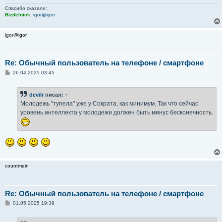
Спасибо сказали:
Bizdelnick
,
igor@igor
igor@igor
Re: Обычный пользователь на телефоне / смартфоне
С
26.04.2025 03:45
о
о
б
devilr
писал:
↑
щ
е
Молодежь "тупела" уже у Сократа, как минимум. Так что сейчас
н
уровень интеллекта у молодежи должен быть минус бесконечность.
и
е
countmein
Re: Обычный пользователь на телефоне / смартфоне
С
01.05.2025 19:39
о
о
б