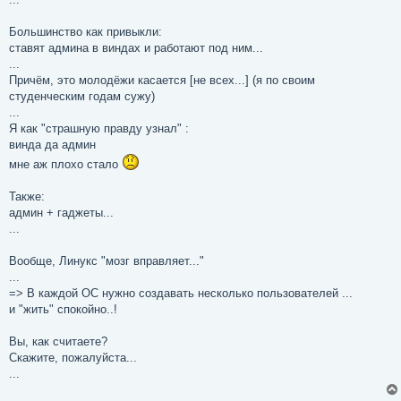
Большинство как привыкли:
ставят админа в виндах и работают под ним...
...
Причём, это молодёжи касается [не всех...] (я по своим
студенческим годам сужу)
...
Я как "страшную правду узнал" :
винда да админ
мне аж плохо стало
Также:
админ + гаджеты...
...
Вообще, Линукс "мозг вправляет..."
...
=> В каждой ОС нужно создавать несколько пользователей ...
и "жить" спокойно..!
Вы, как считаете?
Скажите, пожалуйста...
...