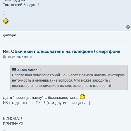
Там леший бродит..!
...
"
igor@igor
Re: Обычный пользователь на телефоне / смартфоне
С
15.06.2025 09:20
о
о
б
Aliech
писал:
↑
щ
е
Просто ваш монолог с собой... он несёт с самого начала некоторую
н
неточность и непонимание вопроса. Что может зародить у
и
е
незнающего непонимание в голове, если он это всё прочтёт.
Да, я "перегнул палку" с безопасностью...
Ибо, гаджеты - не ПК ..! (там другие принципы...)
...
ВИНОВАТ!
ПРИЗНАЮ!
...