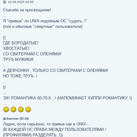
С
16.06.2025 02:05
о
о
Спасибо за просвещение!
б
...
щ
е
Я "привык" по UNIX-подобным ОС "судить..!"
н
(root и обычные "смертные" пользователи)
и
е
((
ГДЕ БОРОДАТЫЕ!
ХВОСТАТЫЕ!
СО СВИТЕРАМИ С ОЛЕНЯМИ!
ТРУЪ МУЖИКИ!
...
А ДЕВЧОНКИ , ТОЛЬКО СО СВИТЕРАМИ С ОЛЕНЯМИ!
НО ТОЖЕ ТРУЪ..!
...
))
...
ЭХ! РОМАНТИКА 60-70-Х ..! (НАПОМИНАЕТ ХИППИ РОМАНТИКУ..!)
...
Добавлено (02:14):
Ладно, если серьёзно, то привык как в UNIX-...
(В КАЖДОЙ ОС ПРАВА МЕЖДУ ПОЛЬЗОВАТЕЛЯМИ /
(ПРОФИЛЯМИ) РАЗДЕЛЯТЬ..!))