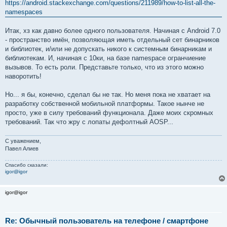
https://android.stackexchange.com/questions/211989/how-to-list-all-the-
namespaces
Итак, хз как давно более одного пользователя. Начиная с Android 7.0
- пространство имён, позволяющая иметь отдельный сет бинарников
и библиотек, и/или не допускать никого к системным бинарникам и
библиотекам. И, начиная с 10ки, на базе namespace огранчиение
вызывов. То есть роли. Представьте только, что из этого можно
наворотить!
Но... я бы, конечно, сделал бы не так. Но меня пока не хватает на
разработку собственной мобильной платформы. Такое нынче не
просто, уже в силу требований функционала. Даже моих скромных
требований. Так что жру с лопаты дефолтный AOSP...
С уважением,
Павел Алиев
Спасибо сказали:
igor@igor
igor@igor
Re: Обычный пользователь на телефоне / смартфоне