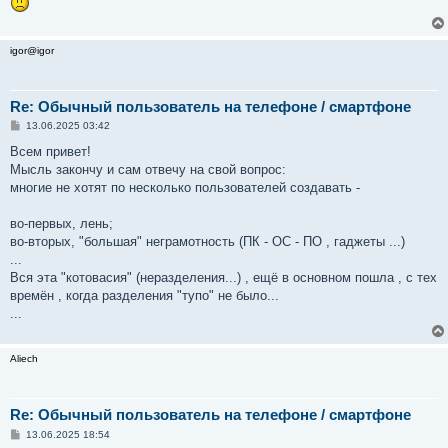
igor@igor
Re: Обычный пользователь на телефоне / смартфоне
С
13.06.2025 03:42
о
о
Всем привет!
б
Мысль закончу и сам отвечу на свой вопрос:
щ
е
многие не хотят по несколько пользователей создавать -
н
и
е
во-первых, лень;
во-вторых, "большая" неграмотность (ПК - ОС - ПО , гаджеты ...)
...
Вся эта "котовасия" (неразделения...) , ещё в основном пошла , с тех
времён , когда разделения "тупо" не было...
...
Aliech
Re: Обычный пользователь на телефоне / смартфоне
С
13.06.2025 18:54
о