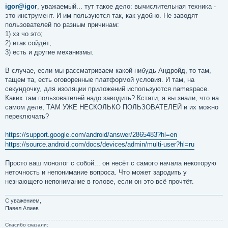
о
igor@igor
, уважаемый... тут такое дело: вычислительная техника -
б
это инструмент. И им пользуются так, как удобно. Не заводят
щ
е
пользователей по разным причинам:
н
1) хз чо это;
и
е
2) итак сойдёт;
3) есть и другие механизмы.
В случае, если мы рассматриваем какой-нибудь Андройд, то там,
тащем та, есть оговоренные платформой условия. И там, на
секундочку, для изоляции приложений используются namespace.
Каких там пользователей надо заводить? Кстати, а вы знали, что на
самом деле, ТАМ УЖЕ НЕСКОЛЬКО ПОЛЬЗОВАТЕЛЕЙ и их можно
переключать?
https://support.google.com/android/answer/2865483?hl=en
https://source.android.com/docs/devices/admin/multi-user?hl=ru
Просто ваш монолог с собой... он несёт с самого начала некоторую
неточность и непонимание вопроса. Что может зародить у
незнающего непонимание в голове, если он это всё прочтёт.
С уважением,
Павел Алиев
Спасибо сказали: