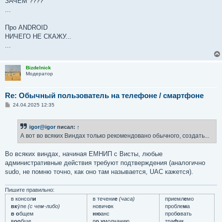
ЗАЧЕМ ????
...
Про ANDROID
НИЧЕГО НЕ СКАЖУ...
...
Bizdelnick
Модератор
Re: Обычный пользователь на телефоне / смартфоне
С
24.04.2025 12:35
о
о
б
igor@igor
писал:
↑
щ
е
А вот во всяких Виндах только рекомендовано обычного, создать...
н
и
е
Во всяких виндах, начиная ЕМНИП с Висты, любые
административные действия требуют подтверждения (аналогично
sudo, не помню точно, как оно там называется, UAC кажется).
Пишите правильно:
в консол
и
в течени
е
(часа)
приемл
е
мо
вк
у́пе
(с чем-либо)
нович
о
к
пробле
м
а
в о
бщем
ню
анс
проб
о
вать
в
оо
бще
п
о у
молчанию
тра
ф
ик