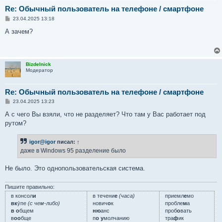
Re: Обычный пользователь на телефоне / смартфоне
С
23.04.2025 13:18
о
о
А зачем?
б
щ
е
н
и
Bizdelnick
е
Модератор
Re: Обычный пользователь на телефоне / смартфоне
С
23.04.2025 13:23
о
о
А с чего Вы взяли, что не разделяет? Что там у Вас работает под
б
рутом?
щ
е
н
igor@igor
писал:
↑
и
е
даже в Windows 95 разделение было
Не было. Это однопользовательская система.
Пишите правильно:
в консол
и
в течени
е
(часа)
приемл
е
мо
вк
у́пе
(с чем-либо)
нович
о
к
пробле
м
а
в о
бщем
ню
анс
проб
о
вать
в
оо
бще
п
о у
молчанию
тра
ф
ик