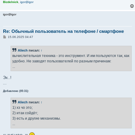
Bizdelnick
,
igor@igor
igor@igor
Re: Обычный пользователь на телефоне / смартфоне
С
15.06.2025 04:47
о
о
б
Aliech
писал:
↑
щ
е
вычислительная техника - это инструмент. И им пользуются так, как
н
удобно. Не заводят пользователей по разным причинам:
и
е
...
Эх..!
...
Добавлено (05:31):
Aliech
писал:
↑
1) хз чо это;
2) итак сойдёт;
3) есть и другие механизмы.
...