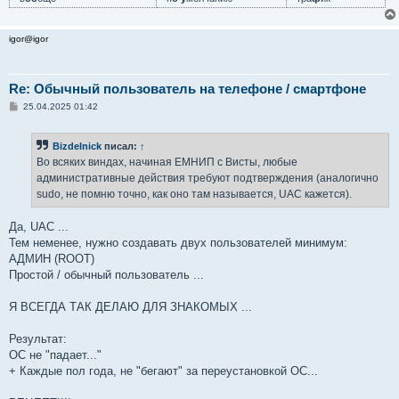
igor@igor
Re: Обычный пользователь на телефоне / смартфоне
С
25.04.2025 01:42
о
о
б
Bizdelnick
писал:
↑
щ
е
Во всяких виндах, начиная ЕМНИП с Висты, любые
н
административные действия требуют подтверждения (аналогично
и
е
sudo, не помню точно, как оно там называется, UAC кажется).
Да, UAC ...
Тем неменее, нужно создавать двух пользователей минимум:
АДМИН (ROOT)
Простой / обычный пользователь ...
Я ВСЕГДА ТАК ДЕЛАЮ ДЛЯ ЗНАКОМЫХ ...
Результат:
ОС не "падает..."
+ Каждые пол года, не "бегают" за переустановкой ОС...