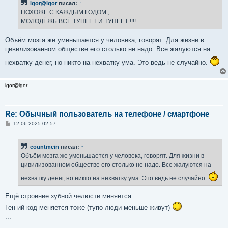
igor@igor
писал:
↑
щ
е
ПОХОЖЕ С КАЖДЫМ ГОДОМ ,
н
МОЛОДЁЖЬ ВСЁ ТУПЕЕТ И ТУПЕЕТ !!!!
и
е
Объём мозга же уменьшается у человека, говорят. Для жизни в
цивилизованном обществе его столько не надо. Все жалуются на
нехватку денег, но никто на нехватку ума. Это ведь не случайно.
igor@igor
Re: Обычный пользователь на телефоне / смартфоне
С
12.06.2025 02:57
о
о
б
countmein
писал:
↑
щ
е
Объём мозга же уменьшается у человека, говорят. Для жизни в
н
цивилизованном обществе его столько не надо. Все жалуются на
и
е
нехватку денег, но никто на нехватку ума. Это ведь не случайно.
Ещё строение зубной челюсти меняется...
Ген-ий код меняется тоже (тупо люди меньше живут)
...