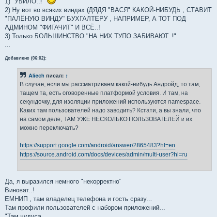
1) "УБИЛО..!"
2) Ну вот во всяких виндах (ДЯДЯ "ВАСЯ" КАКОЙ-НИБУДЬ , СТАВИТ
"ПАЛЁНУЮ ВИНДУ" БУХГАЛТЕРУ , НАПРИМЕР, А ТОТ ПОД
АДМИНОМ "ФИГАЧИТ" И ВСЁ..!
3) Только БОЛЬШИНСТВО "НА НИХ ТУПО ЗАБИВАЮТ..!"
...
Добавлено (06:02):
Aliech
писал:
↑
В случае, если мы рассматриваем какой-нибудь Андройд, то там,
тащем та, есть оговоренные платформой условия. И там, на
секундочку, для изоляции приложений используются namespace.
Каких там пользователей надо заводить? Кстати, а вы знали, что
на самом деле, ТАМ УЖЕ НЕСКОЛЬКО ПОЛЬЗОВАТЕЛЕЙ и их
можно переключать?
https://support.google.com/android/answer/2865483?hl=en
https://source.android.com/docs/devices/admin/multi-user?hl=ru
Да, я выразился немного "некорректно"
Виноват..!
ЕМНИП , там владелец телефона и гость сразу...
Там профили пользователей с набором приложений...
"Там чудуса