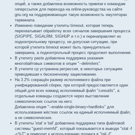
опций, а также добавлена возможность привязи к командам
гиперссылок для перехода на online-руководства на сайте
gnu.org на поддерживающих такую возможность эмуляторах
терминала.
Изменено поведение утилиты timeout, которая теперь
перехватывает обработку всех сигналов завершения процесса
(SIGPIPE, SIGALRM, SIGHUP и т.п.) и перенаправляет их
подконтрольному процессу, не допуская ситуацию, при
которой утилита timeout может быть принудительно
завершена, а подконтрольный процесс продолжит выполнение.
В утилиту paste добавлена поддержка указания
многобайтовых символов в опции "--delimiters".
В утилите cp устранена регрессия, в некоторых ситуациях
приводившая к бесконечному зацикливанию.
На 3.2% сокращён размер исполняемого файла при
унифицированной сборке, при которой предоставляется один
общий для всех команд исполняемый файл "coreutils", а
отдельные команды создаются через выставление
символических ссылок на него.
Добавлена опция "--enable-single-binary=hardlinks" для
использования жёстких ссылок на единый исполняемый файл,
а не символических.
В утилиты 'stat' и 'tail' добавлена поддержка типа файловой
системы "guest-memfd", который показывается в выводе "stat -f
-c%T" и приводит к использованию полинга в "tail -f".