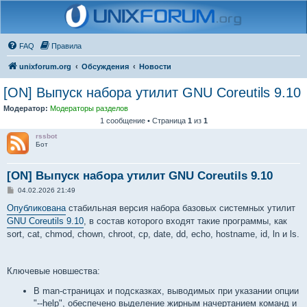
FAQ
Правила
unixforum.org
Обсуждения
Новости
[ON] Выпуск набора утилит GNU Coreutils 9.10
Модератор:
Модераторы разделов
1 сообщение • Страница
1
из
1
rssbot
Бот
[ON] Выпуск набора утилит GNU Coreutils 9.10
С
04.02.2026 21:49
о
о
Опубликована
стабильная версия набора базовых системных утилит
б
GNU Coreutils 9.10
, в состав которого входят такие программы, как
щ
е
sort, cat, chmod, chown, chroot, cp, date, dd, echo, hostname, id, ln и ls.
н
и
е
Ключевые новшества:
В man-страницах и подсказках, выводимых при указании опции
"--help", обеспечено выделение жирным начертанием команд и