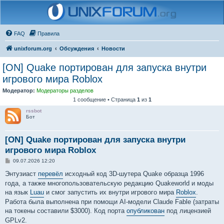
FAQ
Правила
unixforum.org
Обсуждения
Новости
[ON] Quake портирован для запуска внутри
игрового мира Roblox
Модератор:
Модераторы разделов
1 сообщение • Страница
1
из
1
rssbot
Бот
[ON] Quake портирован для запуска внутри
игрового мира Roblox
С
09.07.2026 12:20
о
о
Энтузиаст
перевёл
исходный код 3D-шутера Quake образца 1996
б
года, а также многопользовательскую редакцию Quakeworld и моды
щ
е
на язык
Luau
и смог запустить их внутри игрового мира
Roblox
.
н
Работа была выполнена при помощи AI-модели Claude Fable (затраты
и
е
на токены составили $3000). Код порта
опубликован
под лицензией
GPLv2.