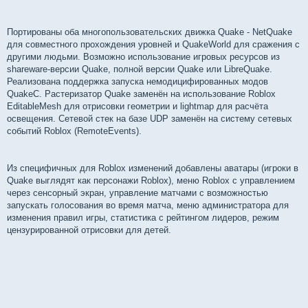
Портированы оба многопользовательских движка Quake - NetQuake
для совместного прохождения уровней и QuakeWorld для сражения с
другими людьми. Возможно использование игровых ресурсов из
shareware-версии Quake, полной версии Quake или LibreQuake.
Реализована поддержка запуска немодицифированных модов
QuakeC. Растеризатор Quake заменён на использование Roblox
EditableMesh для отрисовки геометрии и lightmap для расчёта
освещения. Сетевой стек на базе UDP заменён на систему сетевых
событий Roblox (RemoteEvents).
Из специфичных для Roblox изменений добавлены аватары (игроки в
Quake выглядят как персонажи Roblox), меню Roblox c управлением
через сенсорный экран, управление матчами c возможностью
запускать голосования во время матча, меню администратора для
изменения правил игры, статистика с рейтингом лидеров, режим
цензурированной отрисовки для детей.