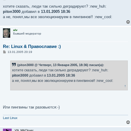
о
о
хотите сказать, люди так сильно деградируют? :new_huh:
б
piton3000
добавил в
13.01.2005 18:36
щ
е
а не, понял,мы все эволюционируем в пингвинов!! :new_cool:
н
и
е
alv
Бывший модератор
Re: Linux & Православие :)
С
13.01.2005 20:19
о
о
б
(piton3000 @ Четверг, 13 Января 2005, 18:36) писал(а):
щ
е
хотите сказать, люди так сильно деградируют? :new_huh:
н
piton3000
добавил в
13.01.2005 18:36
и
е
а не, понял,мы все эволюционируем в пингвинов!! :new_cool:
↑
Или пингвины так разовьются:-)
Last Linux
VN_MAClover