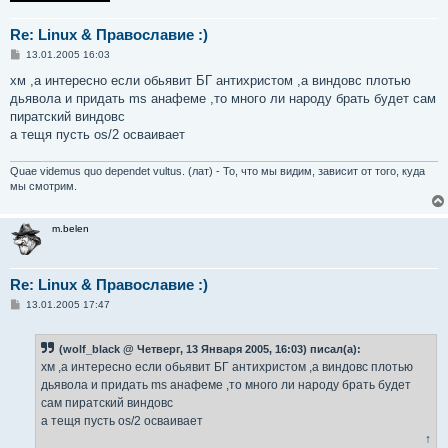
Re: Linux & Православие :)
С
13.01.2005 16:03
о
о
хм ,а интересно если обьявит БГ антихристом ,а виндовс плотью
б
дьявола и придать ms анафеме ,то много ли народу брать будет сам
щ
е
пиратский виндовс
н
а тещя пусть os/2 осваивает
и
е
Quae videmus quo dependet vultus. (лат) - То, что мы видим, зависит от того, куда
мы смотрим.
m.belen
Re: Linux & Православие :)
С
13.01.2005 17:47
о
о
б
(wolf_black @ Четверг, 13 Января 2005, 16:03) писал(а):
щ
е
хм ,а интересно если обьявит БГ антихристом ,а виндовс плотью
н
дьявола и придать ms анафеме ,то много ли народу брать будет
и
е
сам пиратский виндовс
а тещя пусть os/2 осваивает
↑