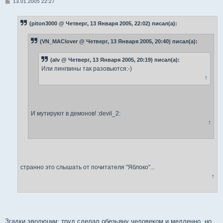
С
13.01.2005 22:27
о
о
б
(piton3000 @ Четверг, 13 Января 2005, 22:02) писал(а):
щ
е
н
(VN_MAClover @ Четверг, 13 Января 2005, 20:40) писал(а):
и
е
(alv @ Четверг, 13 Января 2005, 20:19) писал(а):
Или пингвины так разовьются:-)
↑
И мутируют в демонов! :devil_2:
↑
странно это слышать от почитателя "Яблоко"...
↑
Згадки эволюции: труд сделал обезьяну человеком и медленно, но