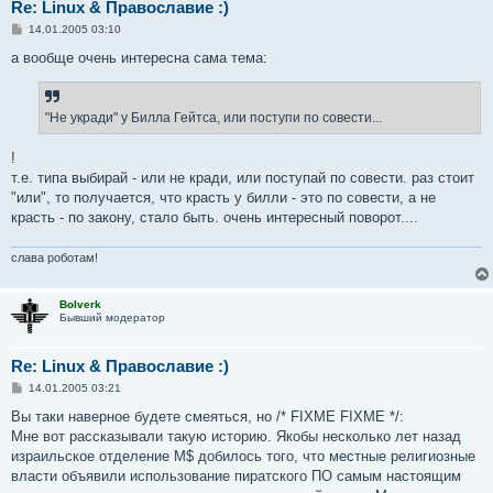
Re: Linux & Православие :)
С
14.01.2005 03:10
о
о
а вообще очень интересна сама тема:
б
щ
е
н
"Не укради" у Билла Гейтса, или поступи по совести...
и
е
!
т.е. типа выбирай - или не кради, или поступай по совести. раз стоит
"или", то получается, что красть у билли - это по совести, а не
красть - по закону, стало быть. очень интересный поворот....
слава роботам!
Bolverk
Бывший модератор
Re: Linux & Православие :)
С
14.01.2005 03:21
о
о
Вы таки наверное будете смеяться, но /* FIXME FIXME */:
б
Мне вот рассказывали такую историю. Якобы несколько лет назад
щ
е
израильское отделение M$ добилось того, что местные религиозные
н
власти объявили использование пиратского ПО самым настоящим
и
е