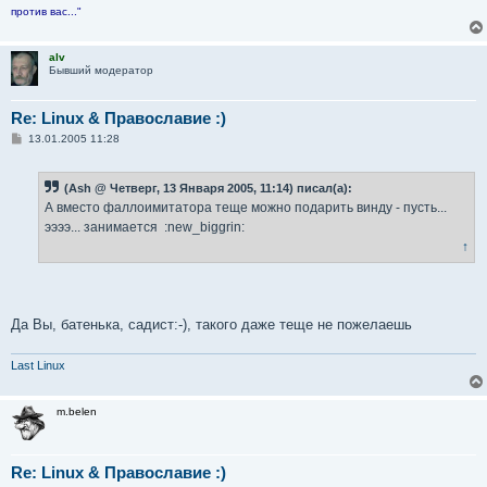
е
против вас..."
alv
Бывший модератор
Re: Linux & Православие :)
С
13.01.2005 11:28
о
о
б
(Ash @ Четверг, 13 Января 2005, 11:14) писал(а):
щ
е
А вместо фаллоимитатора теще можно подарить винду - пусть...
н
ээээ... занимается :new_biggrin:
и
е
↑
Да Вы, батенька, садист:-), такого даже теще не пожелаешь
Last Linux
m.belen
Re: Linux & Православие :)