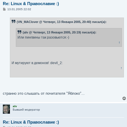
Re: Linux & Православие :)
С
13.01.2005 22:02
о
о
б
(VN_MAClover @ Четверг, 13 Января 2005, 20:40) писал(а):
щ
е
н
(alv @ Четверг, 13 Января 2005, 20:19) писал(а):
и
е
Или пингвины так разовьются:-)
↑
И мутируют в демонов! :devil_2:
↑
странно это слышать от почитателя "Яблоко"...
alv
Бывший модератор
Re: Linux & Православие :)