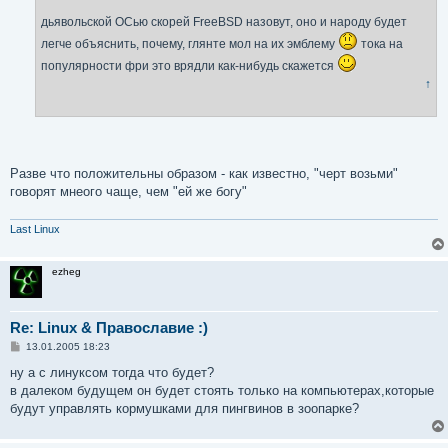
дьявольской ОСью скорей FreeBSD назовут, оно и народу будет
легче объяснить, почему, глянте мол на их эмблему
тока на
популярности фри это врядли как-нибудь скажется
↑
Разве что положительны образом - как известно, "черт возьми"
говорят мнеого чаще, чем "ей же богу"
Last Linux
ezheg
Re: Linux & Православие :)
С
13.01.2005 18:23
о
о
ну а с линуксом тогда что будет?
б
в далеком будущем он будет стоять только на компьютерах,которые
щ
е
будут управлять кормушками для пингвинов в зоопарке?
н
и
е