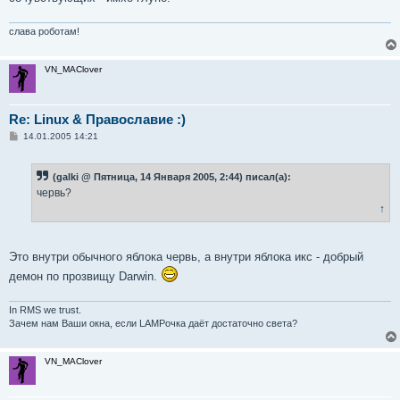
слава роботам!
VN_MAClover
Re: Linux & Православие :)
С
14.01.2005 14:21
о
о
б
(galki @ Пятница, 14 Января 2005, 2:44) писал(а):
щ
е
червь?
н
↑
и
е
Это внутри обычного яблока червь, а внутри яблока икс - добрый
демон по прозвищу Darwin.
In RMS we trust.
Зачем нам Ваши окна, если LAMPочка даёт достаточно света?
VN_MAClover