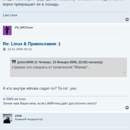
верно превращает ее в лошадь.
Last Linux
VN_MAClover
Re: Linux & Православие :)
С
14.01.2005 00:12
о
о
б
(piton3000 @ Четверг, 13 Января 2005, 22:02) писал(а):
щ
е
странно это слышать от почитателя "Яблоко"...
н
↑
и
е
А кто внутри яблока сидит-то? То-то! :yes:
In RMS we trust.
Зачем нам Ваши окна, если LAMPочка даёт достаточно света?
elide
Бывший модератор