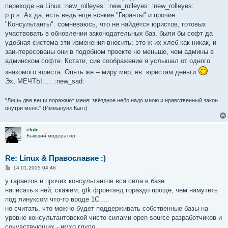
переходе на Linux :new_rolleyes: :new_rolleyes: :new_rolleyes:
p.p.s. Ах да, есть ведь ещё всякие "Гаранты" и прочие
"Консультанты": сомневаюсь, что не найдётся юристов, готовых
участвовать в обновлении законодательных баз, были бы софт да
удобная система эти изменения вносить; это ж их хлеб как-никак, и
заинтересованы они в подобном проекте не меньше, чем админы в
админском софте. Кстати, сие соображение я услышал от одного
знакомого юриста. Опять же -- миру мир, ев..юристам деньги
Эх, МЕЧТЫ..... :new_sad:
"Лишь две вещи поражают меня: звёздное небо надо мною и нравственный закон
внутри меня." (Иммануил Кант)
elide
Бывший модератор
Re: Linux & Православие :)
С
14.01.2005 04:46
о
о
у гарантов и прочих консультантов вся сила в базе.
б
написать к ней, скажем, gtk фронтэнд гораздо проще, чем намутить
щ
е
под линуксом что-то вроде 1С....
н
но считать, что можно будет поддерживать собственные базы на
и
е
уровне консультантовской чисто силами open source разработчиков и
сочувствующих - имхо глупо.