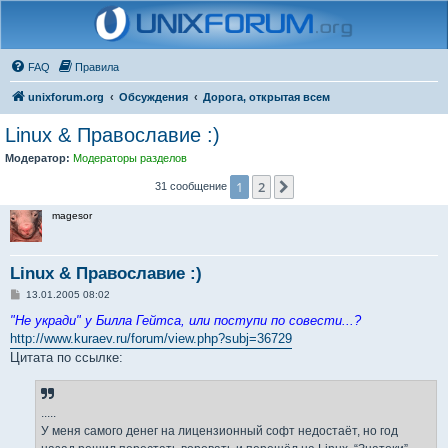
FAQ
Правила
unixforum.org
Обсуждения
Дорога, открытая всем
Linux & Православие :)
Модератор:
Модераторы разделов
1
2
След.
31 сообщение
magesor
Linux & Православие :)
С
13.01.2005 08:02
о
о
"Не укради" у Билла Гейтса, или поступи по совести...?
б
http://www.kuraev.ru/forum/view.php?subj=36729
щ
е
Цитата по ссылке:
н
и
е
.....
У меня самого денег на лицензионный софт недостаёт, но год