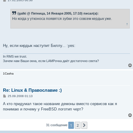
17.01.2005 00:36
о
о
б
(galki @ Пятница, 14 Января 2005, 17:10) писал(а):
щ
е
Но когда у утконоса появятся зубки это совсем кердык уже.
н
↑
и
е
Ну, если кирдык наступит Биллу... :yes:
In RMS we trust.
Зачем нам Ваши окна, если LAMPочка даёт достаточно света?
1Casha
Re: Linux & Православие :)
С
25.09.2008 01:13
о
о
А кто придумал такое название демоны вместо сервисов как я
б
понимаю и почему у FreeBSD логотип черт?
щ
е
н
и
е
1
2
След.
31 сообщение