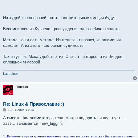
На худой конец пропей - хоть положительные эмоции будут
Вспомнилось из Куваева - рассуждения одного бича о золоте:
Металл - он и есть металл. Из железа - паровоз, из алюминия -
самолет. А из этого - сплошная судимость.
Так и тут - из Мака удобство, из Юникса - интерес, а из Виндов -
сплошной геморрой
Last Linux
Trueash
Re: Linux & Православие :)
С
13.01.2005 11:14
о
о
А вместо фаллоимитатора теще можно подарить винду - пусть...
б
ээээ... занимается :new_biggrin:
щ
е
н
и
"...Вы имеете право хранить молчание, все, что вы скажете, может быть использовано