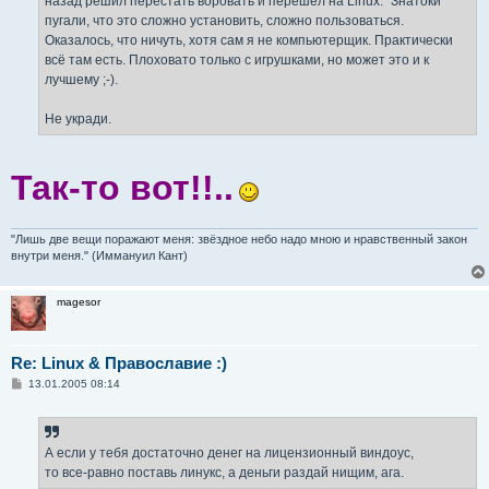
назад решил перестать воровать и перешёл на Linux. “Знатоки”
пугали, что это сложно установить, сложно пользоваться.
Оказалось, что ничуть, хотя сам я не компьютерщик. Практически
всё там есть. Плоховато только с игрушками, но может это и к
лучшему ;-).
Не укради.
Так-то вот!!..
"Лишь две вещи поражают меня: звёздное небо надо мною и нравственный закон
внутри меня." (Иммануил Кант)
magesor
Re: Linux & Православие :)
С
13.01.2005 08:14
о
о
б
щ
е
А если у тебя достаточно денег на лицензионный виндоус,
н
то все-равно поставь линукс, а деньги раздай нищим, ага.
и
е