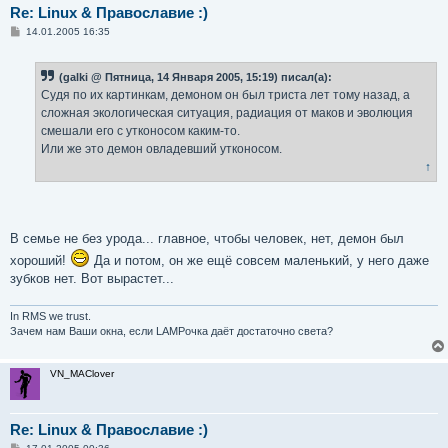
Re: Linux & Православие :)
С
14.01.2005 16:35
о
о
б
(galki @ Пятница, 14 Января 2005, 15:19) писал(а):
щ
е
Судя по их картинкам, демоном он был триста лет тому назад, а
н
сложная экологическая ситуация, радиация от маков и эволюция
и
е
смешали его с утконосом каким-то.
Или же это демон овладевший утконосом.
↑
В семье не без урода... главное, чтобы человек, нет, демон был
хороший!
Да и потом, он же ещё совсем маленький, у него даже
зубков нет. Вот вырастет...
In RMS we trust.
Зачем нам Ваши окна, если LAMPочка даёт достаточно света?
VN_MAClover
Re: Linux & Православие :)
С