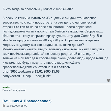
А что тогда за проблемы у redhat с mp3 были?
А вообще конечно купить за 35 р. диск с виндой это наверное
воровство, но с если посмотреть на это дело с человеческой
стороны то как-то не по-себе становится - всего переписал
последовательность каких-то там байтов - закорючек.Своровал....
Или вот так - хочу например брату купить игру для GameBoy. В e-
shop'е картриджы стоят от 40 - до 70 у.е. Спрашивается где мне
бедному студенту без стипендии взять такие деньги?
Можно конечно начать тянуть волынку - понимаешь - нет стипухи -
твои проблемы,иди работай,попроси у родителей и пр. итд. итп.
Только на мой взгляд в России еще очень долго люди вроде меня,да
и остальные будут покупать пиратские диски.Даже
православные,коим собственно я и являюсь.
piton3000
добавил в
13.01.2005 15:06
получается - я вор... :new_blink:
snake
Бывший модератор
Re: Linux & Православие :)
С
13.01.2005 15:09
о