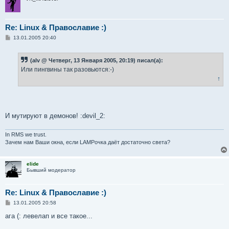
Re: Linux & Православие :)
С
13.01.2005 20:40
о
о
б
(alv @ Четверг, 13 Января 2005, 20:19) писал(а):
щ
е
Или пингвины так разовьются:-)
н
↑
и
е
И мутируют в демонов! :devil_2:
In RMS we trust.
Зачем нам Ваши окна, если LAMPочка даёт достаточно света?
elide
Бывший модератор
Re: Linux & Православие :)
С
13.01.2005 20:58
о
о
ага (: левелап и все такое...
б
щ