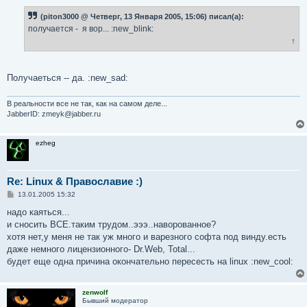
о
б
(piton3000 @ Четверг, 13 Января 2005, 15:06) писал(а):
щ
е
получается - я вор... :new_blink:
н
↑
и
е
Получаеться -- да. :new_sad:
В реальности все не так, как на самом деле...
JabberID: zmeyk@jabber.ru
ezheg
Re: Linux & Православие :)
С
13.01.2005 15:32
о
о
надо каяться...
б
и сносить ВСЕ.таким трудом..эээ..наворованное?
щ
е
хотя нет,у меня не так уж много и варезного софта под винду.есть
н
даже немного лицензионного- Dr.Web, Total...
и
е
будет еще одна причина окончательно пересесть на linux :new_cool:
zenwolf
Бывший модератор