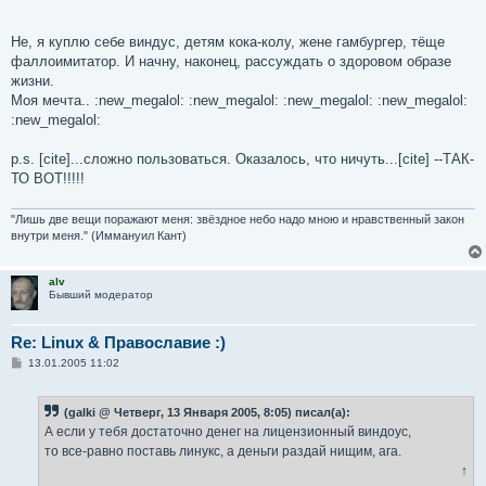
Не, я куплю себе виндус, детям кока-колу, жене гамбургер, тёще
фаллоимитатор. И начну, наконец, рассуждать о здоровом образе
жизни.
Моя мечта.. :new_megalol: :new_megalol: :new_megalol: :new_megalol:
:new_megalol:
p.s. [cite]...сложно пользоваться. Оказалось, что ничуть...[cite] --ТАК-
ТО ВОТ!!!!!
"Лишь две вещи поражают меня: звёздное небо надо мною и нравственный закон
внутри меня." (Иммануил Кант)
alv
Бывший модератор
Re: Linux & Православие :)
С
13.01.2005 11:02
о
о
б
(galki @ Четверг, 13 Января 2005, 8:05) писал(а):
щ
е
А если у тебя достаточно денег на лицензионный виндоус,
н
то все-равно поставь линукс, а деньги раздай нищим, ага.
и
е
↑