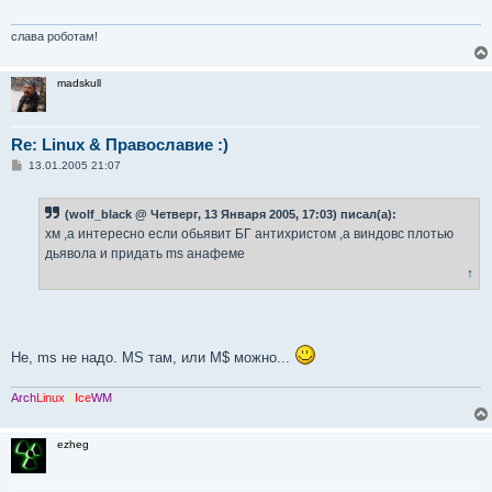
е
н
и
слава роботам!
е
madskull
Re: Linux & Православие :)
С
13.01.2005 21:07
о
о
б
(wolf_black @ Четверг, 13 Января 2005, 17:03) писал(а):
щ
е
хм ,а интересно если обьявит БГ антихристом ,а виндовс плотью
н
дьявола и придать ms анафеме
и
е
↑
Не, ms не надо. MS там, или M$ можно...
Arch
Linux
/
Ice
WM
ezheg