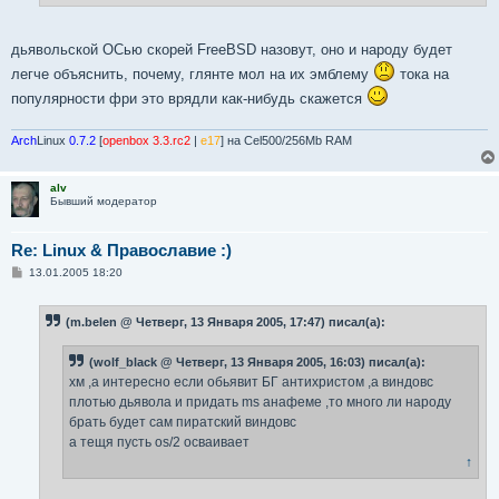
дьявольской ОСью скорей FreeBSD назовут, оно и народу будет
легче объяснить, почему, глянте мол на их эмблему
тока на
популярности фри это врядли как-нибудь скажется
Arch
Linux
0.7.2
[
openbox 3.3.rc2
|
e17
] на Cel500/256Mb RAM
alv
Бывший модератор
Re: Linux & Православие :)
С
13.01.2005 18:20
о
о
б
(m.belen @ Четверг, 13 Января 2005, 17:47) писал(а):
щ
е
н
(wolf_black @ Четверг, 13 Января 2005, 16:03) писал(а):
и
е
хм ,а интересно если обьявит БГ антихристом ,а виндовс
плотью дьявола и придать ms анафеме ,то много ли народу
брать будет сам пиратский виндовс
а тещя пусть os/2 осваивает
↑