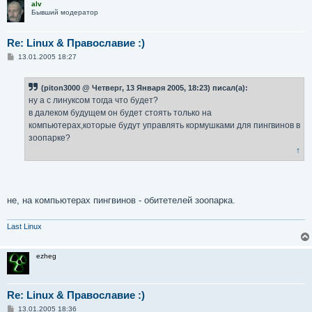
alv
Бывший модератор
Re: Linux & Православие :)
С
13.01.2005 18:27
о
о
б
(piton3000 @ Четверг, 13 Января 2005, 18:23) писал(а):
щ
е
ну а с линуксом тогда что будет?
н
в далеком будущем он будет стоять только на
и
е
компьютерах,которые будут управлять кормушками для пингвинов в
зоопарке?
↑
не, на компьютерах пингвинов - обитетелей зоопарка.
Last Linux
ezheg
Re: Linux & Православие :)
С
13.01.2005 18:36