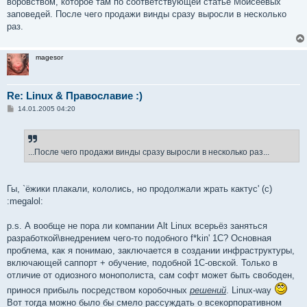
воровством, которое там по соответствующей статье Моисеевых
заповедей. После чего продажи винды сразу выросли в несколько
раз.
magesor
Re: Linux & Православие :)
С
14.01.2005 04:20
о
о
б
щ
е
...После чего продажи винды сразу выросли в несколько раз...
н
и
е
Гы, `ёжики плакали, кололись, но продолжали жрать кактус' (с)
:megalol:
p.s. А вообще не пора ли компании Alt Linux всерьёз заняться
разработкой\внедрением чего-то подобного f*kin' 1С? Основная
проблема, как я понимаю, заключается в создании инфраструктуры,
включающей саппорт + обучение, подобной 1С-овской. Только в
отличие от одиозного монополиста, сам софт может быть свободен,
принося прибыль посредством коробочных
решений
. Linux-way
Вот тогда можно было бы смело рассуждать о всекорпоративном