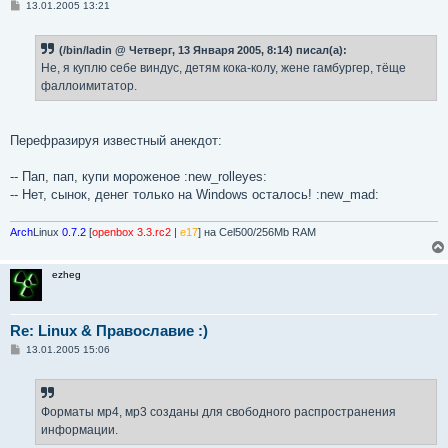
С
13.01.2005 13:21
о
о
б
(/bin/ladin @ Четверг, 13 Января 2005, 8:14) писал(а):
щ
е
Не, я куплю себе виндус, детям кока-колу, жене гамбургер, тёще
н
фаллоимитатор.
и
е
Перефразируя известный анекдот:
-- Пап, пап, купи мороженое :new_rolleyes:
-- Нет, сынок, денег только на Windows осталось! :new_mad:
Arch
Linux
0.7.2
[
openbox 3.3.rc2
|
e17
] на Cel500/256Mb RAM
ezheg
Re: Linux & Православие :)
С
13.01.2005 15:06
о
о
б
щ
е
Форматы мр4, мр3 созданы для свободного распространения
н
информации.
и
е