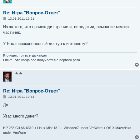
Re: Игра "Вопрос-Ответ"
С
13.01.2011 19:21
о
о
Из-за того, что происходит трение и, вследстии, осыпание мелких
б
частичек.
щ
е
н
У Вас широкополосный доступ к интернету?
и
е
Кто ищет, тот всегда найдет!
Опыт - это когда все получается с первого раза.
Hvzh
Re: Игра "Вопрос-Ответ"
С
13.01.2011 19:44
о
о
Да
б
щ
е
Увас много денег?
н
и
е
HP 255 G4 A6-6310 + Linux Mint 18.1 + Windoze7 under VmWare + OS X Mavericks
under VmWare