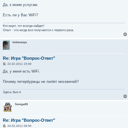
о
о
Да, к моим услугам.
б
щ
е
Есть ли у Вас WiFi?
н
и
е
Кто ищет, тот всегда найдет!
Опыт - это когда все получается с первого раза.
kottavasya
Re: Игра "Вопрос-Ответ"
С
22.02.2011 15:09
о
о
Да, у меня есть WiFi.
б
щ
е
Почему петербуржцы не любят москвичей?
н
и
е
Здесь был я
Serega86
Re: Игра "Вопрос-Ответ"
С
24.02.2011 09:50