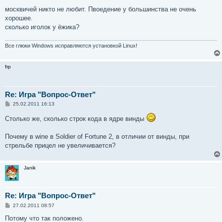
о
о
москвичей никто не любит. Пвоедение у большинства не очень
б
хорошее.
щ
е
сколько иголок у ёжика?
н
и
е
Все глюки Windows исправляются установкой Linux!
frp
Re: Игра "Вопрос-Ответ"
С
25.02.2011 16:13
о
о
Столько же, сколько строк кода в ядре винды
б
щ
е
Почему в wine в Soldier of Fortune 2, в отличии от винды, при
н
стрельбе прицел не увеличивается?
и
е
Janik
Re: Игра "Вопрос-Ответ"
С
27.02.2011 08:57
о
о
Потому что так положено.