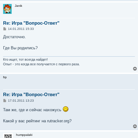
Janik
Re: Игра "Вопрос-Ответ"
С
14.01.2011 15:33
о
о
Достаточно.
б
щ
е
Где Вы родились?
н
и
е
Кто ищет, тот всегда найдет!
Опыт - это когда все получается с первого раза.
frp
Re: Игра "Вопрос-Ответ"
С
17.01.2011 13:23
о
о
Там же, где и сейчас нахожусь
б
щ
е
Какой у вас рейтинг на rutracker.org?
н
и
е
humppalaki