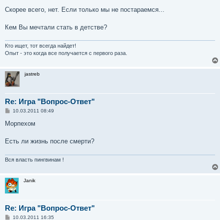
о
о
Скорее всего, нет. Если только мы не постараемся...
б
щ
е
Кем Вы мечтали стать в детстве?
н
и
е
Кто ищет, тот всегда найдет!
Опыт - это когда все получается с первого раза.
jastreb
Re: Игра "Вопрос-Ответ"
С
10.03.2011 08:49
о
о
Морпехом
б
щ
е
Есть ли жизнь после смерти?
н
и
е
Вся власть пингвинам !
Janik
Re: Игра "Вопрос-Ответ"
С
10.03.2011 16:35