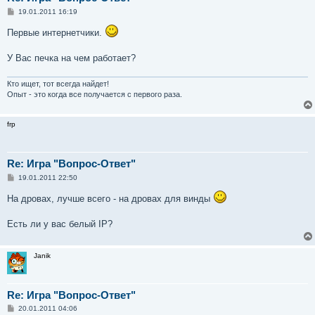
С
19.01.2011 16:19
о
о
Первые интернетчики.
б
щ
е
У Вас печка на чем работает?
н
и
е
Кто ищет, тот всегда найдет!
Опыт - это когда все получается с первого раза.
frp
Re: Игра "Вопрос-Ответ"
С
19.01.2011 22:50
о
о
На дровах, лучше всего - на дровах для винды
б
щ
е
Есть ли у вас белый IP?
н
и
е
Janik
Re: Игра "Вопрос-Ответ"
С
20.01.2011 04:06