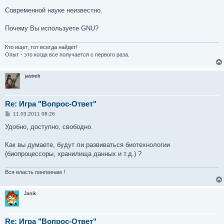
о
о
Современной науке неизвестно.
б
щ
е
Почему Вы используете GNU?
н
и
е
Кто ищет, тот всегда найдет!
Опыт - это когда все получается с первого раза.
jastreb
Re: Игра "Вопрос-Ответ"
С
11.03.2011 08:26
о
о
Удобно, доступно, свободно.
б
щ
е
Как вы думаете, будут ли развиваться биотехнологии
н
(биопроцессоры, хранилища данных и т.д.) ?
и
е
Вся власть пингвинам !
Janik
Re: Игра "Вопрос-Ответ"