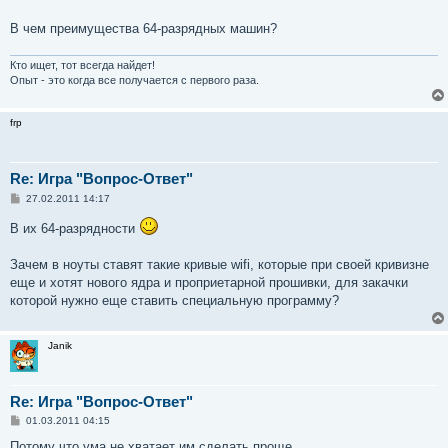
б
щ
е
В чем преимущества 64-разрядных машин?
н
и
е
Кто ищет, тот всегда найдет!
Опыт - это когда все получается с первого раза.
frp
Re: Игра "Вопрос-Ответ"
С
27.02.2011 14:17
о
о
В их 64-разрядности
б
щ
е
Зачем в ноуты ставят такие кривые wifi, которые при своей кривизне
н
еще и хотят нового ядра и проприетарной прошивки, для закачки
и
е
которой нужно еще ставить специальную программу?
Janik
Re: Игра "Вопрос-Ответ"
С
01.03.2011 04:15
о
о
Потому что ума не хватает им сделать проще.