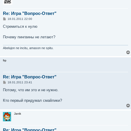
Re: Игра "Вопрос-Ответ"
С
18.01.2011 22:00
о
о
Стремиться к нулю
б
щ
е
Почему пингвины не летают?
н
и
е
Abelujon ne incitu, amason ne spitu.
frp
Re: Игра "Вопрос-Ответ"
С
18.01.2011 23:41
о
о
Потому, что им это и не нужно.
б
щ
е
Кто первый придумал смайлики?
н
и
е
Janik
Re: Игра "Вопрос-Ответ"