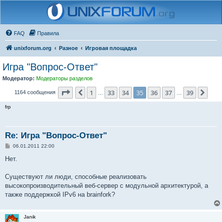
FAQ
Правила
unixforum.org
Разное
Игровая площадка
Игра "Вопрос-Ответ"
Модератор:
Модераторы разделов
Страница
35
из
39
1
33
34
35
36
37
39
Пред.
Сле
1164 сообщения
…
…
frp
Re: Игра "Вопрос-Ответ"
С
06.01.2011 22:00
о
о
Нет.
б
щ
е
Существуют ли люди, способные реализовать
н
высокопроизводительный веб-сервер с модульной архитектурой, а
и
е
также поддержкой IPv6 на brainfork?
Janik