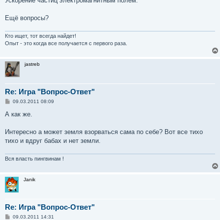
Ускорение частиц электромагнитным полем.
б
щ
е
Ещё вопросы?
н
и
е
Кто ищет, тот всегда найдет!
Опыт - это когда все получается с первого раза.
jastreb
Re: Игра "Вопрос-Ответ"
С
09.03.2011 08:09
о
о
А как же.
б
щ
е
Интересно а может земля взорваться сама по себе? Вот все тихо
н
тихо и вдруг бабах и нет земли.
и
е
Вся власть пингвинам !
Janik
Re: Игра "Вопрос-Ответ"
С
09.03.2011 14:31