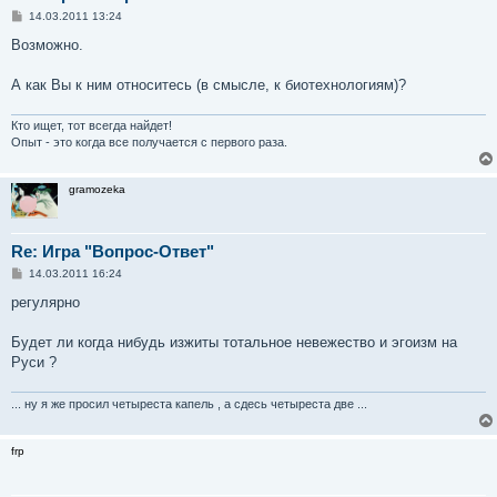
С
14.03.2011 13:24
о
о
Возможно.
б
щ
е
А как Вы к ним относитесь (в смысле, к биотехнологиям)?
н
и
е
Кто ищет, тот всегда найдет!
Опыт - это когда все получается с первого раза.
gramozeka
Re: Игра "Вопрос-Ответ"
С
14.03.2011 16:24
о
о
регулярно
б
щ
е
Будет ли когда нибудь изжиты тотальное невежество и эгоизм на
н
Руси ?
и
е
... ну я же просил четыреста капель , а сдесь четыреста две ...
frp