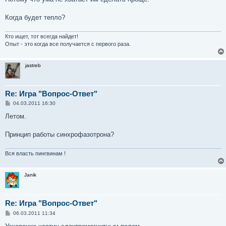
б
щ
е
Когда будет тепло?
н
и
е
Кто ищет, тот всегда найдет!
Опыт - это когда все получается с первого раза.
jastreb
Re: Игра "Вопрос-Ответ"
С
04.03.2011 16:30
о
о
Летом.
б
щ
е
Принцип работы синхрофазотрона?
н
и
е
Вся власть пингвинам !
Janik
Re: Игра "Вопрос-Ответ"
С
06.03.2011 11:34
о
о