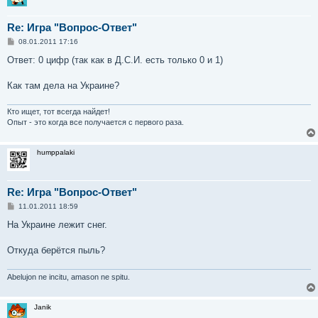
Re: Игра "Вопрос-Ответ"
С
08.01.2011 17:16
о
о
Ответ: 0 цифр (так как в Д.С.И. есть только 0 и 1)
б
щ
е
Как там дела на Украине?
н
и
е
Кто ищет, тот всегда найдет!
Опыт - это когда все получается с первого раза.
humppalaki
Re: Игра "Вопрос-Ответ"
С
11.01.2011 18:59
о
о
На Украине лежит снег.
б
щ
е
Откуда берётся пыль?
н
и
е
Abelujon ne incitu, amason ne spitu.
Janik