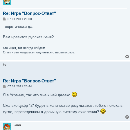
Re: Игра "Вопрос-Ответ"
С
07.01.2011 20:00
о
о
Теоретически да.
б
щ
е
Вам нравится русская баня?
н
и
е
Кто ищет, тот всегда найдет!
Опыт - это когда все получается с первого раза.
frp
Re: Игра "Вопрос-Ответ"
С
07.01.2011 20:44
о
о
Я в Украине, так что мне к ней далеко
б
щ
е
Сколько цифр "2" будет в количестве результатов любого поиска в
н
и
гугле, переведенном в двоичную систему счисления?
е
Janik