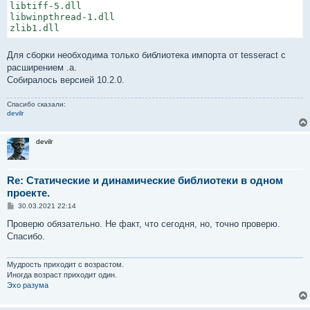
libtiff-5.dll

libwinpthread-1.dll

zlib1.dll
Для сборки необходима только библиотека импорта от tesseract с
расширением .a.
Собиралось версией 10.2.0.
Спасибо сказали:
devilr
devilr
Re: Статические и динамические библиотеки в одном
проекте.
С
30.03.2021 22:14
о
о
Проверю обязательно. Не факт, что сегодня, но, точно проверю.
б
Спасибо.
щ
е
н
и
Мудрость приходит с возрастом.
е
Иногда возраст приходит один.
Эхо разума