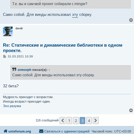
е
Т.е. вы и сам мой проект собирали с mingw?
н
и
е
Само собой. Для винды использовал
эту
сборку.
devilr
Re: Статические и динамические библиотеки в одном
проекте.
С
31.03.2021 10:39
о
о
б
ormorph
писал(а):
↑
щ
е
Само собой. Для винды использовал эту сборку.
н
и
е
32 бита?
Мудрость приходит с возрастом.
Иногда возраст приходит один.
Эхо разума
1
2
3
4
Пред.
След.
116 сообщений
unixforum.org
Связаться с администрацией
Часовой пояс:
UTC+03:00