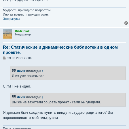
Мудрость приходит с возрастом.
Иногда возраст приходит один.
Эхо разума
Bizdelnick
Модератор
Re: Статические и динамические библиотеки в одном
проекте.
С
29.03.2021 22:06
о
о
б
devilr
писал(а):
↑
щ
е
Я их уже показывал.
н
и
е
C /MT не видел.
devilr
писал(а):
↑
Вы же не захотели собрать проект - сами бы увидели.
Я должен был сходить купить винду и студию ради этого? Вы
переоцениваете мой альтруизм.
Пишите правильно: