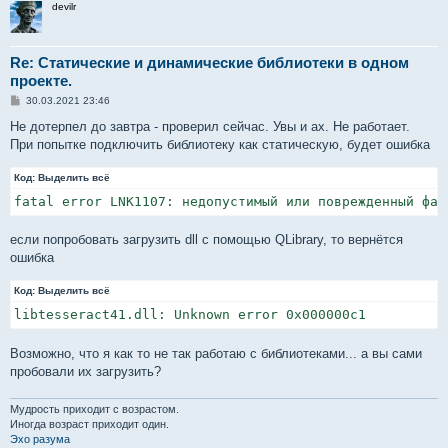
devilr
Re: Статические и динамические библиотеки в одном
проекте.
С
30.03.2021 23:46
о
о
Не дотерпел до завтра - проверил сейчас. Увы и ах. Не работает.
б
При попытке подключить библиотеку как статическую, будет ошибка
щ
е
н
Код:
Выделить всё
и
е
если попробовать загрузить dll с помощью QLibrary, то вернётся
ошибка
Код:
Выделить всё
Возможно, что я как то не так работаю с библиотеками... а вы сами
пробовали их загрузить?
Мудрость приходит с возрастом.
Иногда возраст приходит один.
Эхо разума