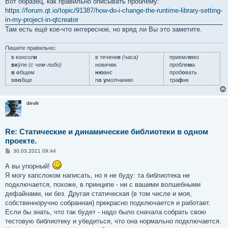
Вот образец, как правильно описывать проблему:
https://forum.qt.io/topic/91387/how-do-i-change-the-runtime-library-setting-
in-my-project-in-qtcreator
Там есть ещё кое-что интересное, но вряд ли Вы это заметите.
Пишите правильно:
в консол
и
в течени
е
(часа)
приемл
е
мо
вк
у́пе
(с чем-либо)
нович
о
к
пробле
м
а
в о
бщем
ню
анс
проб
о
вать
в
оо
бще
п
о у
молчанию
тра
ф
ик
devilr
Re: Статические и динамические библиотеки в одном
проекте.
С
30.03.2021 09:44
о
о
А вы упорный!
б
Я могу капслоком написать, но я не буду: та библиотека не
щ
е
подключается, похоже, в принципе - ни с вашими волшебными
н
дефайнами, ни без. Другая статическая (в том числе и моя,
и
е
собственноручно собранная) прекрасно подключается и работает.
Если бы знать, что так будет - надо было сначала собрать свою
тестовую библиотеку и убедиться, что она нормально подключается.