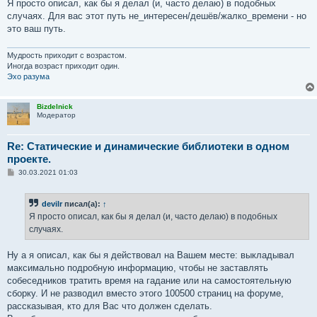
Я просто описал, как бы я делал (и, часто делаю) в подобных
случаях. Для вас этот путь не_интересен/дешёв/жалко_времени - но
это ваш путь.
Мудрость приходит с возрастом.
Иногда возраст приходит один.
Эхо разума
Bizdelnick
Модератор
Re: Статические и динамические библиотеки в одном
проекте.
С
30.03.2021 01:03
о
о
б
devilr
писал(а):
↑
щ
е
Я просто описал, как бы я делал (и, часто делаю) в подобных
н
случаях.
и
е
Ну а я описал, как бы я действовал на Вашем месте: выкладывал
максимально подробную информацию, чтобы не заставлять
собеседников тратить время на гадание или на самостоятельную
сборку. И не разводил вместо этого 100500 страниц на форуме,
рассказывая, кто для Вас что должен сделать.