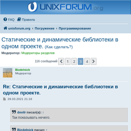
FAQ
Правила
unixforum.org
Погружение
Программирование
Статические и динамические библиотеки в
одном проекте.
(Как сделать?)
Модератор:
Модераторы разделов
1
2
3
4
Пред.
След.
116 сообщений
Bizdelnick
Модератор
Re: Статические и динамические библиотеки в
одном проекте.
С
29.03.2021 21:16
о
о
б
devilr
писал(а):
↑
щ
е
Так показывать нечего.
н
и
е
Bizdelnick
писал:
↑