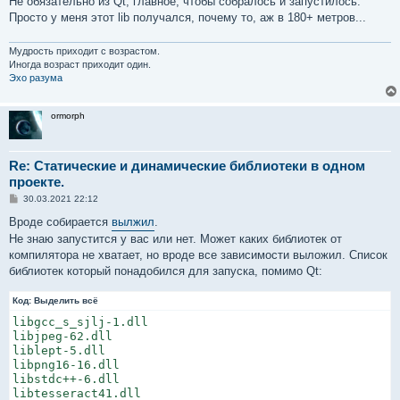
Не обязательно из Qt, главное, чтобы собралось и запустилось.
Просто у меня этот lib получался, почему то, аж в 180+ метров...
Мудрость приходит с возрастом.
Иногда возраст приходит один.
Эхо разума
ormorph
Re: Статические и динамические библиотеки в одном
проекте.
С
30.03.2021 22:12
о
о
Вроде собирается
вылжил
.
б
Не знаю запустится у вас или нет. Может каких библиотек от
щ
е
компилятора не хватает, но вроде все зависимости выложил. Список
н
библиотек который понадобился для запуска, помимо Qt:
и
е
Код:
Выделить всё
libgcc_s_sjlj-1.dll

libjpeg-62.dll

liblept-5.dll

libpng16-16.dll

libstdc++-6.dll

libtesseract41.dll
