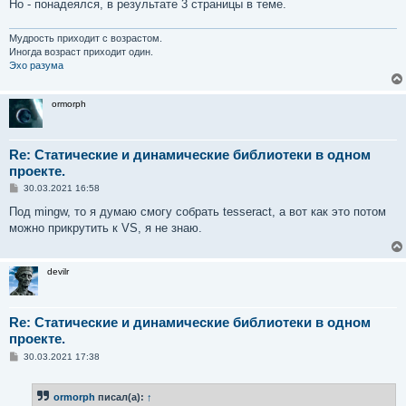
Но - понадеялся, в результате 3 страницы в теме.
Мудрость приходит с возрастом.
Иногда возраст приходит один.
Эхо разума
ormorph
Re: Статические и динамические библиотеки в одном
проекте.
С
30.03.2021 16:58
о
о
Под mingw, то я думаю смогу собрать tesseract, а вот как это потом
б
можно прикрутить к VS, я не знаю.
щ
е
н
и
devilr
е
Re: Статические и динамические библиотеки в одном
проекте.
С
30.03.2021 17:38
о
о
б
ormorph
писал(а):
↑
щ