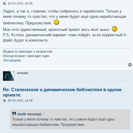
С
30.03.2021 18:56
о
о
Ладно, a так a, главное, чтобы собралось и заработало. Только у
б
меня почему то чувство, что у меня будет ещё одна неработающая
щ
е
библиотека. Предчувствие.
н
и
Мне этот единственный, крохотный проект весь мозг выел.
е
P.S. Кстати, динамический вариант тоже пойдёт, если корректный h-
файл будет в комплекте.
Мудрость приходит с возрастом.
Иногда возраст приходит один.
Эхо разума
ormorph
Re: Статические и динамические библиотеки в одном
проекте.
С
30.03.2021 18:58
о
о
б
devilr
писал(а):
↑
щ
е
Только у меня почему то чувство, что у меня будет ещё одна
н
неработающая библиотека. Предчувствие.
и
е