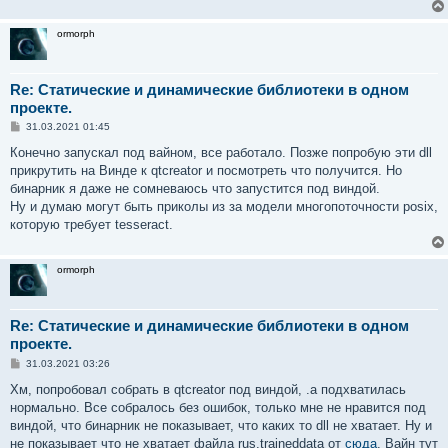
ormorph
Re: Статические и динамические библиотеки в одном
проекте.
С
31.03.2021 01:45
о
о
Конечно запускал под вайном, все работало. Позже попробую эти dll
б
прикрутить на Винде к qtcreator и посмотреть что получится. Но
щ
е
бинарник я даже не сомневаюсь что запустится под виндой.
н
Ну и думаю могут быть приколы из за модели многопоточности posix,
и
е
которую требует tesseract.
ormorph
Re: Статические и динамические библиотеки в одном
проекте.
С
31.03.2021 03:26
о
о
Хм, попробовал собрать в qtcreator под виндой, .a подхватилась
б
нормально. Все собралось без ошибок, только мне не нравится под
щ
е
виндой, что бинарник не показывает, что каких то dll не хватает. Ну и
н
не показывает что не хватает файла rus.traineddata от
сюда
. Вайн тут
и