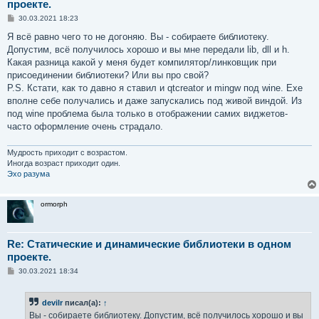
проекте.
С
30.03.2021 18:23
о
о
Я всё равно чего то не догоняю. Вы - собираете библиотеку.
б
Допустим, всё получилось хорошо и вы мне передали lib, dll и h.
щ
е
Какая разница какой у меня будет компилятор/линковщик при
н
присоединении библиотеки? Или вы про свой?
и
е
P.S. Кстати, как то давно я ставил и qtcreator и mingw под wine. Exe
вполне себе получались и даже запускались под живой виндой. Из
под wine проблема была только в отображении самих виджетов-
часто оформление очень страдало.
Мудрость приходит с возрастом.
Иногда возраст приходит один.
Эхо разума
ormorph
Re: Статические и динамические библиотеки в одном
проекте.
С
30.03.2021 18:34
о
о
б
devilr
писал(а):
↑
щ
е
Вы - собираете библиотеку. Допустим, всё получилось хорошо и вы