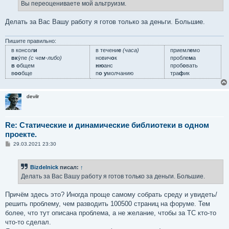
Вы переоцениваете мой альтруизм.
Делать за Вас Вашу работу я готов только за деньги. Большие.
Пишите правильно:
в консол
и
в течени
е
(часа)
приемл
е
мо
вк
у́пе
(с чем-либо)
нович
о
к
пробле
м
а
в о
бщем
ню
анс
проб
о
вать
в
оо
бще
п
о у
молчанию
тра
ф
ик
devilr
Re: Статические и динамические библиотеки в одном
проекте.
С
29.03.2021 23:30
о
о
б
Bizdelnick
писал:
↑
щ
е
Делать за Вас Вашу работу я готов только за деньги. Большие.
н
и
е
Причём здесь это? Иногда проще самому собрать среду и увидеть/
решить проблему, чем разводить 100500 страниц на форуме. Тем
более, что тут описана проблема, а не желание, чтобы за ТС кто-то
что-то сделал.