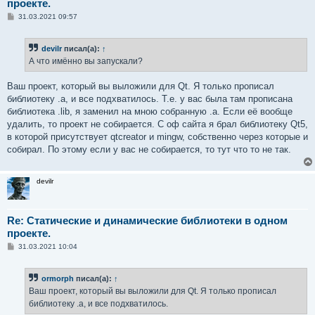
проекте.
С
31.03.2021 09:57
о
о
б
devilr
писал(а):
↑
щ
е
А что имённо вы запускали?
н
и
е
Ваш проект, который вы выложили для Qt. Я только прописал
библиотеку .a, и все подхватилось. Т.е. у вас была там прописана
библиотека .lib, я заменил на мною собранную .a. Если её вообще
удалить, то проект не собирается. С оф сайта я брал библиотеку Qt5,
в которой присутствует qtcreator и mingw, собственно через которые и
собирал. По этому если у вас не собирается, то тут что то не так.
devilr
Re: Статические и динамические библиотеки в одном
проекте.
С
31.03.2021 10:04
о
о
б
ormorph
писал(а):
↑
щ
е
Ваш проект, который вы выложили для Qt. Я только прописал
н
библиотеку .a, и все подхватилось.
и
е