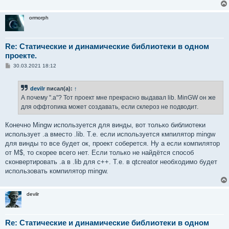
ormorph
Re: Статические и динамические библиотеки в одном
проекте.
С
30.03.2021 18:12
о
о
б
devilr
писал(а):
↑
щ
е
А почему ".a"? Тот проект мне прекрасно выдавал lib. MinGW он же
н
для оффтопика может создавать, если склероз не подводит.
и
е
Конечно Mingw используется для винды, вот только библиотеки
использует .a вместо .lib. Т.е. если используется кмпилятор mingw
для винды то все будет ок, проект соберется. Ну а если компилятор
от M$, то скорее всего нет. Если только не найдётся способ
сконвертировать .a в .lib для c++. Т.е. в qtcreator необходимо будет
использовать компилятор mingw.
devilr
Re: Статические и динамические библиотеки в одном