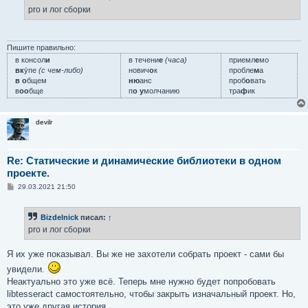
pro и лог сборки
Пишите правильно:
в консол
и
в течени
е
(часа)
приемл
е
мо
вк
у́пе
(с чем-либо)
нович
о
к
пробле
м
а
в о
бщем
ню
анс
проб
о
вать
в
оо
бще
п
о у
молчанию
тра
ф
ик
devilr
Re: Статические и динамические библиотеки в одном
проекте.
С
29.03.2021 21:50
о
о
б
Bizdelnick
писал:
↑
щ
е
pro и лог сборки
н
и
е
Я их уже показывал. Вы же не захотели собрать проект - сами бы
увидели.
Неактуально это уже всё. Теперь мне нужно будет попробовать
libtesseract самостоятельно, чтобы закрыть изначальный проект. Но,
это уже другая история...