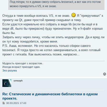
е
Под mingw, то я думаю смогу собрать tesseract, а вот как это потом
н
можно прикрутить к VS, я не знаю.
и
е
Откуда в теме вообще взялась VS, я не знаю.
Я "прикручивал" к
проекту на Qt, даже простой пример скидывал в тему.
Если удастся нормально его собрать в виде lib (если бы ещё и в
виде dll, было бы прекрасно) буду признателен. Ну и h-файл хорошо
было бы.
Забрать могу через личку, чтобы не злить модераторов. Да и вряд ли
он тут кому понадобится, кроме меня.
P.S. Аааа, вспомнил. Но это касалось только сборки самого
tesseract. Я тогда просто не хотел заморачиваться, а взял готовый
проект с гитхаба. Как выяснилось позже, напрасно...
Мудрость приходит с возрастом.
Иногда возраст приходит один.
Эхо разума
ormorph
Re: Статические и динамические библиотеки в одном
проекте.
С
30.03.2021 17:43
о