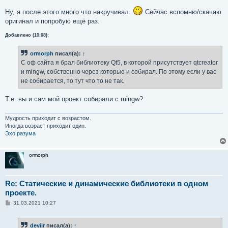
Ну, я после этого много что накручивал.
Сейчас вспомню/скачаю
оригинал и попробую ещё раз.
Добавлено (10:08):
ormorph
писал(а):
↑
С оф сайта я брал библиотеку Qt5, в которой присутствует qtcreator
и mingw, собственно через которые и собирал. По этому если у вас
не собирается, то тут что то не так.
Т.е. вы и сам мой проект собирали с mingw?
Мудрость приходит с возрастом.
Иногда возраст приходит один.
Эхо разума
ormorph
Re: Статические и динамические библиотеки в одном
проекте.
С
31.03.2021 10:27
о
о
б
devilr
писал(а):
↑
щ