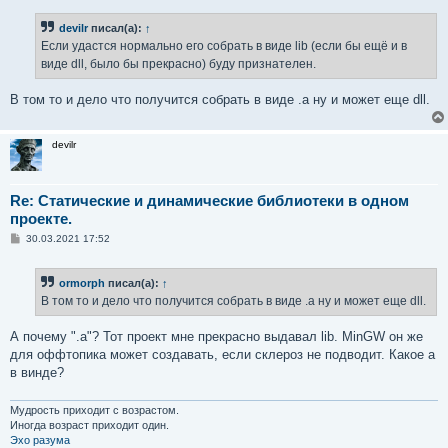
о
б
devilr
писал(а):
↑
щ
е
Если удастся нормально его собрать в виде lib (если бы ещё и в
н
виде dll, было бы прекрасно) буду признателен.
и
е
В том то и дело что получится собрать в виде .a ну и может еще dll.
devilr
Re: Статические и динамические библиотеки в одном
проекте.
С
30.03.2021 17:52
о
о
б
ormorph
писал(а):
↑
щ
е
В том то и дело что получится собрать в виде .a ну и может еще dll.
н
и
е
А почему ".a"? Тот проект мне прекрасно выдавал lib. MinGW он же
для оффтопика может создавать, если склероз не подводит. Какое a
в винде?
Мудрость приходит с возрастом.
Иногда возраст приходит один.
Эхо разума