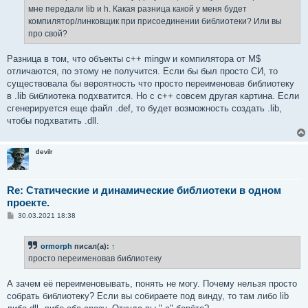
н
мне передали lib и h. Какая разница какой у меня будет
и
е
компилятор/линковщик при присоединении библиотеки? Или вы
про свой?
Разница в том, что объекты c++ mingw и компилятора от M$
отличаются, по этому не получится. Если бы был просто СИ, то
существовала бы вероятность что просто переименовав библиотеку
в .lib библиотека подхватится. Но с c++ совсем другая картина. Если
сгенерируется еще файл .def, то будет возможность создать .lib,
чтобы подхватить .dll.
devilr
Re: Статические и динамические библиотеки в одном
проекте.
С
30.03.2021 18:38
о
о
б
ormorph
писал(а):
↑
щ
е
просто переименовав библиотеку
н
и
е
А зачем её переименовывать, понять не могу. Почему нельзя просто
собрать библиотеку? Если вы собираете под винду, то там либо lib