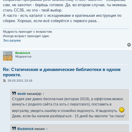
сам, не захотел - берёшь готовое. Да, во втором случае, ты можешь
стать ССЗБ, но это - твой выбор.
А часто - есть каталог с исходниками и кратенькая инструкция по
сборке. Хорошо, если всё соберётся с первого раза...
Мудрость приходит с возрастом.
Иногда возраст приходит один.
Эхо разума
Bizdelnick
Модератор
Re: Статические и динамические библиотеки в одном
проекте.
С
29.03.2021 23:16
о
о
б
devilr
писал(а):
↑
щ
е
Студия уже давно бесплатная (которая 2019), а оффтопик можно
н
качнуть с родного сайта (та хоть с пиратского), поставить в
и
е
виртуалку, увидеть ошибку и спокойно вздохнуть. И выдохнуть.
Даже, если бы начали разбираться - 15 дней бы хватило "за глаза".
Bizdelnick
писал:
↑