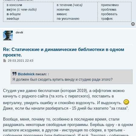
в консол
и
в течени
е
(часа)
приемл
е
мо
вк
у́пе
(с чем-либо)
нович
о
к
пробле
м
а
в о
бщем
ню
анс
проб
о
вать
в
оо
бще
п
о у
молчанию
тра
ф
ик
devilr
Re: Статические и динамические библиотеки в одном
проекте.
С
29.03.2021 22:43
о
о
б
Bizdelnick
писал:
↑
щ
е
Я должен был сходить купить винду и студию ради этого?
н
и
е
Студия уже давно бесплатная (которая 2019), а оффтопик можно
качнуть с родного сайта (та хоть с пиратского), поставить в
виртуалку, увидеть ошибку и спокойно вздохнуть. И выдохнуть.
Даже, если бы начали разбираться - 15 дней бы хватило "за глаза".
Вообще, меня, почему то, особенно в последнее время, стали
раздражать некоторые свободные программы. Берёшь одну - в одном
каталоге исходники, в другом - инструкция по сборке, в третьем -
собранная программа (или библиотека). И всё. Захотел - собираешь