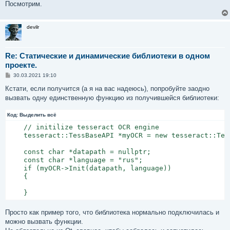
Посмотрим.
devilr
Re: Статические и динамические библиотеки в одном
проекте.
С
30.03.2021 19:10
о
о
Кстати, если получится (а я на вас надеюсь), попробуйте заодно
б
вызвать одну единственную функцию из получившейся библиотеки:
щ
е
н
Код:
Выделить всё
и
е
    // initilize tesseract OCR engine

    tesseract::TessBaseAPI *myOCR = new tesseract::Tess
    const char *datapath = nullptr;

    const char *language = "rus";

    if (myOCR->Init(datapath, language))

    {

Просто как пример того, что библиотека нормально подключилась и
можно вызвать функции.