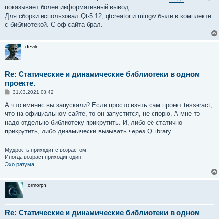
е
показывает более информативный вывод.
Для сборки использовал Qt-5.12, qtcreator и mingw были в комплекте
с библиотекой. C оф сайта брал.
devilr
Re: Статические и динамические библиотеки в одном
проекте.
С
31.03.2021 08:42
о
о
А что имённо вы запускали? Если просто взять сам проект tesseract,
б
что на официальном сайте, то он запустится, не спорю. А мне то
щ
е
надо отдельно библиотеку прикрутить. И, либо её статично
н
прикрутить, либо динамически вызывать через QLibrary.
и
е
Мудрость приходит с возрастом.
Иногда возраст приходит один.
Эхо разума
ormorph
Re: Статические и динамические библиотеки в одном