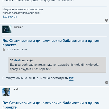
либо dll, либо оба сразу. Откуда вы ".a" берёте?
Мудрость приходит с возрастом.
Иногда возраст приходит один.
Эхо разума
ormorph
Re: Статические и динамические библиотеки в одном
проекте.
С
30.03.2021 18:49
о
о
б
devilr
писал(а):
↑
щ
е
Если вы собираете под винду, то там либо lib либо dll, либо оба
н
сразу. Откуда вы ".a" берёте?
и
е
В mingw, обычно .dll и .a, можно посмотреть
тут
.
devilr
Re: Статические и динамические библиотеки в одном
проекте.