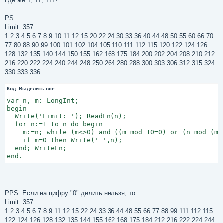
Где же 1, 11, 111?
PS.
Limit: 357
1 2 3 4 5 6 7 8 9 10 11 12 15 20 22 24 30 33 36 40 44 48 50 55 60 66 70
77 80 88 90 99 100 101 102 104 105 110 111 112 115 120 122 124 126
128 132 135 140 144 150 155 162 168 175 184 200 202 204 208 210 212
216 220 222 224 240 244 248 250 264 280 288 300 303 306 312 315 324
330 333 336
Код:
Выделить всё
var n, m: LongInt;

begin

  Write('Limit: '); ReadLn(n);

  for n:=1 to n do begin

    m:=n; while (m<>0) and ((m mod 10=0) or (n mod (m 
    if m=0 then Write(' ',n);

  end; WriteLn;

end.
PPS. Если на цифру "0" делить нельзя, то
Limit: 357
1 2 3 4 5 6 7 8 9 11 12 15 22 24 33 36 44 48 55 66 77 88 99 111 112 115
122 124 126 128 132 135 144 155 162 168 175 184 212 216 222 224 244