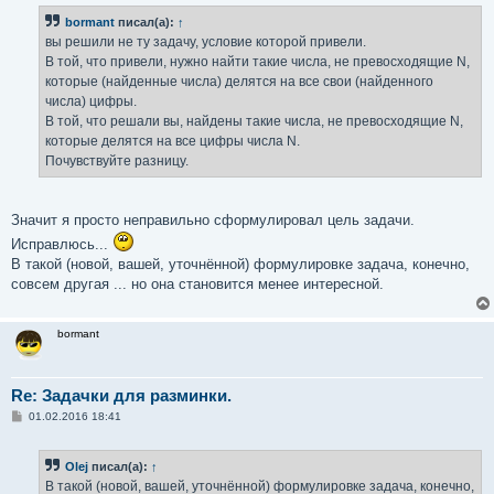
б
bormant
писал(а):
↑
щ
е
вы решили не ту задачу, условие которой привели.
н
В той, что привели, нужно найти такие числа, не превосходящие N,
и
е
которые (найденные числа) делятся на все свои (найденного
числа) цифры.
В той, что решали вы, найдены такие числа, не превосходящие N,
которые делятся на все цифры числа N.
Почувствуйте разницу.
Значит я просто неправильно сформулировал цель задачи.
Исправлюсь...
В такой (новой, вашей, уточнённой) формулировке задача, конечно,
совсем другая ... но она становится менее интересной.
bormant
Re: Задачки для разминки.
С
01.02.2016 18:41
о
о
б
Olej
писал(а):
↑
щ
е
В такой (новой, вашей, уточнённой) формулировке задача, конечно,