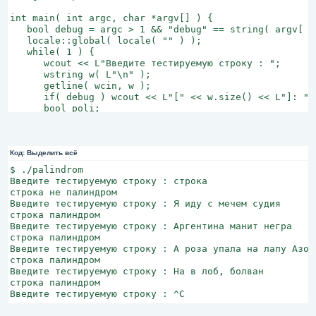
int main( int argc, char *argv[] ) {

   bool debug = argc > 1 && "debug" == string( argv[ 1 
   locale::global( locale( "" ) );

   while( 1 ) {

      wcout << L"Введите тестируемую строку : ";

      wstring w( L"\n" );

      getline( wcin, w );

      if( debug ) wcout << L"[" << w.size() << L"]: " <
      bool poli;

      wchar_t *s = (wchar_t*)w.c_str(),

              *pb = s, *pe = pb + wcslen( s ) - 1;

      do {

         while( *pb == ' ' ) pb++;

Код:
Выделить всё
         while( *pe == ' ' ) pe--;

$ ./palindrom

         poli = towlower( *pb ) == towlower( *pe );

Введите тестируемую строку : строка

         if( debug ) wcout << *pb << " ? " << *pe << "
строка не палиндром

      } while( poli && ++pb <= --pe );

Введите тестируемую строку : Я иду с мечем судия

      wcout << L"строка " << ( poli ? L"" : L"не " ) <
строка палиндром

   }

Введите тестируемую строку : Аргентина манит негра

}
строка палиндром

Введите тестируемую строку : А роза упала на лапу Азора
строка палиндром

Введите тестируемую строку : На в лоб, болван

строка палиндром

Введите тестируемую строку : ^C