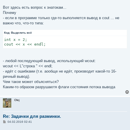
Вот здесь есть вопрос к знатокам...
Почему
- если в программе только где-то выполняется вывод в cout ... не
важно что, что-то типа:
Код:
Выделить всё
int x = 2;

cout << x << endl;
- любой последующий вывод, использующий wcout:
wcout << L"строка " << endl;
- идёт с ошибками (т.е. аообще не идёт, производит какой-то 16-
ричный вывод).
Чем такое может объясняться?
Каким-то образом разрушаютя флаги состояния потока вывода
Olej
Re: Задачки для разминки.
С
04.02.2016 02:41
о
о