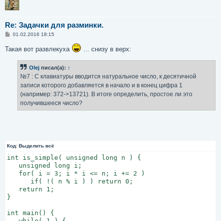
Re: Задачки для разминки.
С
01.02.2016 18:15
о
о
Такая вот развлекуха
... снизу в верх:
б
щ
е
Olej
писал(а):
↑
н
и
№7 : С клавиатуры вводится натуральное число, к десятичной
е
записи которого добавляется в начало и в конец цифра 1
(например: 372->13721). В итоге определить, простое ли это
получившееся число?
Код:
Выделить всё
int is_simple( unsigned long n ) {

   unsigned long i;

   for( i = 3; i * i <= n; i += 2 )

      if( !( n % i ) ) return 0;

   return 1;

}

int main() {

   while( 1 ) {
