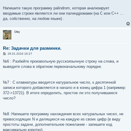
Напишите такую программу palindrom, которая анализирует
вводимые строки являются ли они палиндромами (на C или C++ ...
да, собственно, на любом языке) .
Olej
Re: Задачки для разминки.
С
29.01.2016 16:27
о
о
№6 : Разбейте произвольную русскоязычную строку на слова, и
б
выведите слова в обратном первоначальному порядке.
щ
е
н
и
е
№7 : С клавиатуры вводится натуральное число, к десятичной
записи которого добавляется в начало и в конец цифра 1 (например:
372->13721). В итоге определить, простое ли это получившееся
число?
№8 :Напишите программу нахождения всех натуральных чисел, не
превосходящих N и делящихся на каждую из своих цифр (в виду
простоты задачи, дополнительное пожелание - запишите код
максимально коротко).