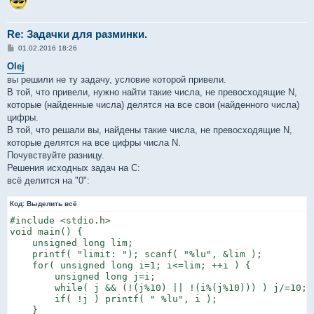
число: 372

число: 13721 простое

число: 373

Re: Задачки для разминки.
число: 13731 не простое

С
01.02.2016 18:26
число: ^D
о
о
Olej
б
вы решили не ту задачу, условие которой привели.
щ
е
В той, что привели, нужно найти такие числа, не превосходящие N,
н
которые (найденные числа) делятся на все свои (найденного числа)
и
е
цифры.
В той, что решали вы, найдены такие числа, не превосходящие N,
которые делятся на все цифры числа N.
Почувствуйте разницу.
Решения исходных задач на C:
всё делится на "0":
Код:
Выделить всё
#include <stdio.h>

void main() {

    unsigned long lim;

    printf( "limit: "); scanf( "%lu", &lim );

    for( unsigned long i=1; i<=lim; ++i ) {

        unsigned long j=i;

        while( j && (!(j%10) || !(i%(j%10))) ) j/=10;

        if( !j ) printf( " %lu", i );

    }
