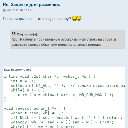
Re: Задачки для разминки.
С
04.02.2016 02:12
о
о
Поехали дальше ... от конца к началу?
б
щ
е
н
и
Olej
писал(а):
↑
е
№6 : Разбейте произвольную русскоязычную строку на слова, и
выведите слова в обратном первоначальному порядке.
Код:
Выделить всё
inline void c2w( char *c, wchar_t *w ) {

   int n = -1;

   setlocale( LC_ALL, "" );  // только после этого раб
   while( n != 0 )

      c += ( n = mbtowc( w++, c, MB_CUR_MAX ) );

}

void revers( wchar_t *w ) {

   wchar_t *sec, wb[ 40 ];

   if( NULL == ( sec = wcschr( w, L' ' ) ) ) return;

   wcsncpy( wb, w, sec - w )[ sec - w ] = L'\0';

   while( L' ' == *sec ) sec++;
