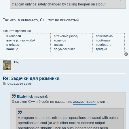
that can only be safely changed by calling freopen on stdout.
Так что, в общем-то, C++ тут не виноватый.
Пишите правильно:
в консол
и
в течени
е
(часа)
приемл
е
мо
вк
у́пе
(с чем-либо)
нович
о
к
пробле
м
а
в о
бщем
ню
анс
проб
о
вать
в
оо
бще
п
о у
молчанию
тра
ф
ик
Olej
Re: Задачки для разминки.
С
04.02.2016 12:58
о
о
б
Bizdelnick
писал(а):
↑
щ
е
Знатоком C++ я б себя не назвал, но
документация
рулит:
н
и
е
A program should not mix output operations on wcout with output
operations on cout (or with other narrow-oriented output
operations on stdout): Once an output operation has been