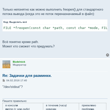
Только непонятно как можно выполнить freopen() для стандартного
потока вывода (когда это не поток переназначаемый в файл):
Код:
Выделить всё
FILE *freopen(const char *path, const char *mode, FILE
Всё понятно кроме path.
Может кто сможет что придумать?
Bizdelnick
Модератор
Re: Задачки для разминки.
С
04.02.2016 17:40
о
о
"/dev/stdout"?
б
щ
е
н
и
Пишите правильно:
е
в консол
и
в течени
е
(часа)
приемл
е
мо
вк
у́пе
(с чем-либо)
нович
о
к
пробле
м
а