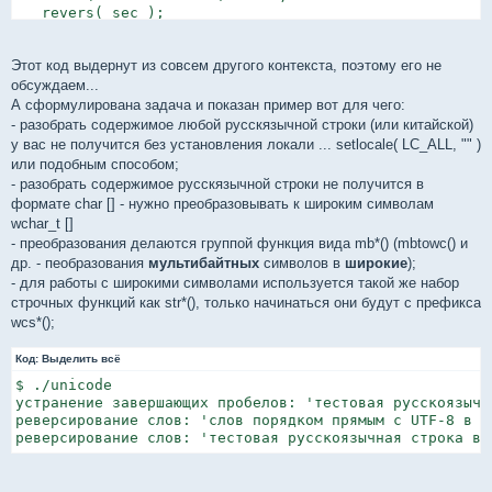
   revers( sec );

   wcscat( wcscat( wmemmove( w, sec, wcslen( sec ) + 1 
}

Этот код выдернут из совсем другого контекста, поэтому его не
#define LENGTH 160

обсуждаем...
char    buf  [ LENGTH ] = "тестовая русскоязычная  стр
А сформулирована задача и показан пример вот для чего:
wchar_t wbuf [ LENGTH ];

- разобрать содержимое любой русскязычной строки (или китайской)
у вас не получится без установления локали ... setlocale( LC_ALL, "" )
void test05( void ) {

или подобным способом;
   c2w( buf, wbuf );

- разобрать содержимое русскязычной строки не получится в
   while( L' ' == wbuf[ wcslen( wbuf ) - 1 ] )

формате char [] - нужно преобразовывать к широким символам
      wbuf[ wcslen( wbuf ) - 1 ] = L'\0';

   printf( "устранение завершающих пробелов: '%ls'\n", 
wchar_t []
   revers( wbuf );

- преобразования делаются группой функция вида mb*() (mbtowc() и
   printf( "реверсирование слов: '%ls'\n", wbuf );

др. - пеобразования
мультибайтных
символов в
широкие
);
   revers( wbuf );

- для работы с широкими символами используется такой же набор
   printf( "реверсирование слов: '%ls'\n", wbuf );

строчных функций как str*(), только начинаться они будут с префикса
}
wcs*();
Код:
Выделить всё
$ ./unicode

устранение завершающих пробелов: 'тестовая русскоязычн
реверсирование слов: 'слов порядком прямым с UTF-8 в с
реверсирование слов: 'тестовая русскоязычная строка в 