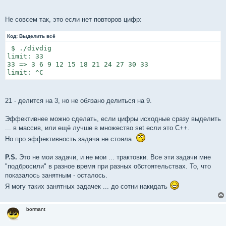
Не совсем так, это если нет повторов цифр:
Код:
Выделить всё
 $ ./divdig

limit: 33

33 => 3 6 9 12 15 18 21 24 27 30 33

limit: ^C
21 - делится на 3, но не обязано делиться на 9.
Эффективнее можно сделать, если цифры исходные сразу выделить
... в массив, или ещё лучше в множество set если это C++.
Но про эффективность задача не стояла.
P.S.
Это не мои задачи, и не мои ... трактовки. Все эти задачи мне
"подбросили" в разное время при разных обстоятельствах. То, что
показалось занятным - осталось.
Я могу таких занятных задачек ... до сотни накидать
bormant