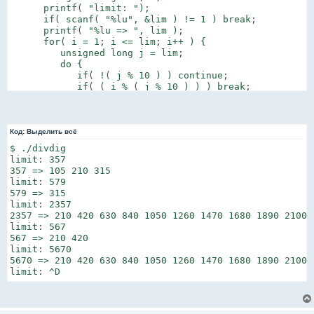
      printf( "limit: ");

      if( scanf( "%lu", &lim ) != 1 ) break;

      printf( "%lu => ", lim );

      for( i = 1; i <= lim; i++ ) {

         unsigned long j = lim;

         do {

            if( !( j % 10 ) ) continue;

            if( ( i % ( j % 10 ) ) ) break;

         } while( j /= 10 );

         if( 0 == j ) printf( "%lu ", i );

      }

      printf( "\n" );

Код:
Выделить всё
   }

$ ./divdig

   printf( "\n" );

limit: 357

   return 0;

357 => 105 210 315

}
limit: 579

579 => 315

limit: 2357

2357 => 210 420 630 840 1050 1260 1470 1680 1890 2100 2
limit: 567

567 => 210 420

limit: 5670

5670 => 210 420 630 840 1050 1260 1470 1680 1890 2100 
limit: ^D