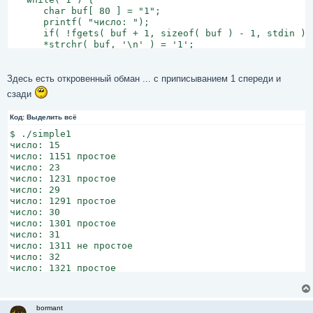
      char buf[ 80 ] = "1";

      printf( "число: ");

      if( !fgets( buf + 1, sizeof( buf ) - 1, stdin ) )
      *strchr( buf, '\n' ) = '1';

      printf( "число: %s %s\n", buf,

              is_simple( atol( buf ) ) != 0 ? "простое
   }

Здесь есть откровенный обман ... с приписыванием 1 спереди и
   printf( "\n" );

сзади
   return 0;

}
Код:
Выделить всё
$ ./simple1

число: 15

число: 1151 простое

число: 23

число: 1231 простое

число: 29

число: 1291 простое

число: 30

число: 1301 простое

число: 31

число: 1311 не простое

число: 32

число: 1321 простое

число: 33

число: 1331 не простое

число: 38

bormant
число: 1381 простое
