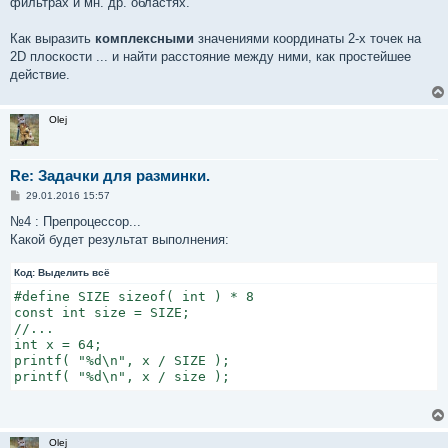
фильтрах и мн. др. областях.
Как выразить
комплексными
значениями координаты 2-х точек на
2D плоскости ... и найти расстояние между ними, как простейшее
действие.
Olej
Re: Задачки для разминки.
С
29.01.2016 15:57
о
о
№4 : Препроцессор...
б
Какой будет результат выполнения:
щ
е
н
Код:
Выделить всё
и
е
#define SIZE sizeof( int ) * 8

const int size = SIZE;

//...

int x = 64;

printf( "%d\n", x / SIZE );

printf( "%d\n", x / size );
Olej