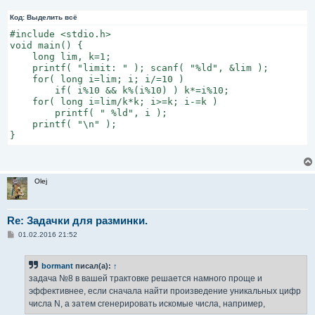
е
Код:
Выделить всё
#include <stdio.h>

void main() {

    long lim, k=1;

    printf( "limit: " ); scanf( "%ld", &lim );

    for( long i=lim; i; i/=10 )

        if( i%10 && k%(i%10) ) k*=i%10;

    for( long i=lim/k*k; i>=k; i-=k )

        printf( " %ld", i );

    printf( "\n" );

}
Olej
Re: Задачки для разминки.
С
01.02.2016 21:52
о
о
б
bormant
писал(а):
↑
щ
е
задача №8 в вашей трактовке решается намного проще и
н
эффективнее, если сначала найти произведение уникальных цифр
и
е
числа N, а затем сгенерировать искомые числа, например,