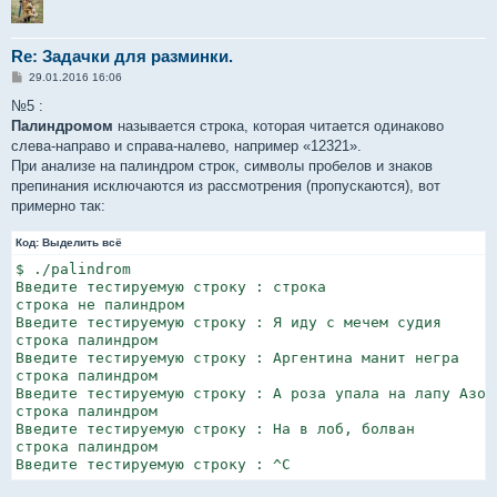
Re: Задачки для разминки.
С
29.01.2016 16:06
о
о
№5 :
б
Палиндромом
называется строка, которая читается одинаково
щ
е
слева-направо и справа-налево, например «12321».
н
При анализе на палиндром строк, символы пробелов и знаков
и
е
препинания исключаются из рассмотрения (пропускаются), вот
примерно так:
Код:
Выделить всё
$ ./palindrom

Введите тестируемую строку : строка

строка не палиндром

Введите тестируемую строку : Я иду с мечем судия

строка палиндром

Введите тестируемую строку : Аргентина манит негра

строка палиндром

Введите тестируемую строку : А роза упала на лапу Азора
строка палиндром

Введите тестируемую строку : На в лоб, болван

строка палиндром

Введите тестируемую строку : ^C