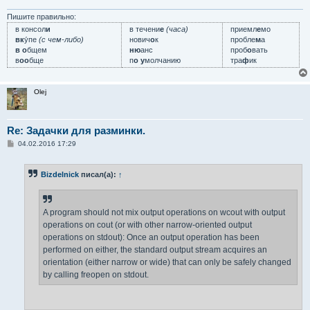
н
и
Пишите правильно:
е
в консол
и
в течени
е
(часа)
приемл
е
мо
вк
у́пе
(с чем-либо)
нович
о
к
пробле
м
а
в о
бщем
ню
анс
проб
о
вать
в
оо
бще
п
о у
молчанию
тра
ф
ик
Olej
Re: Задачки для разминки.
С
04.02.2016 17:29
о
о
б
Bizdelnick
писал(а):
↑
щ
е
н
и
е
A program should not mix output operations on wcout with output
operations on cout (or with other narrow-oriented output
operations on stdout): Once an output operation has been
performed on either, the standard output stream acquires an
orientation (either narrow or wide) that can only be safely changed
by calling freopen on stdout.