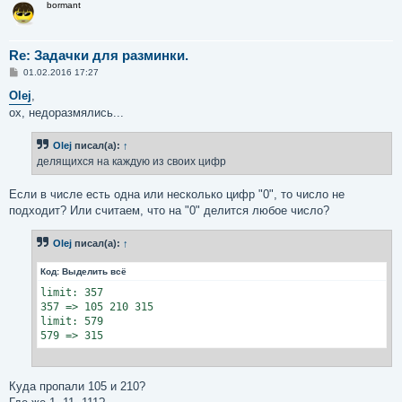
bormant
Re: Задачки для разминки.
С
01.02.2016 17:27
о
о
Olej
,
б
ох, недоразмялись...
щ
е
н
Olej
писал(а):
↑
и
е
делящихся на каждую из своих цифр
Если в числе есть одна или несколько цифр "0", то число не
подходит? Или считаем, что на "0" делится любое число?
Olej
писал(а):
↑
Код:
Выделить всё
limit: 357

357 => 105 210 315

limit: 579

579 => 315
Куда пропали 105 и 210?