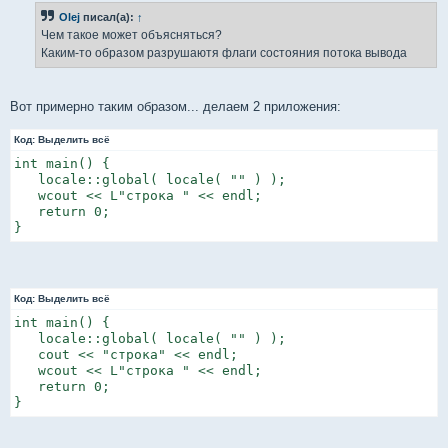
б
Olej
писал(а):
↑
щ
е
Чем такое может объясняться?
н
Каким-то образом разрушаютя флаги состояния потока вывода
и
е
Вот примерно таким образом... делаем 2 приложения:
Код:
Выделить всё
int main() {

   locale::global( locale( "" ) );

   wcout << L"строка " << endl;

   return 0;

}
Код:
Выделить всё
int main() {

   locale::global( locale( "" ) );

   cout << "строка" << endl;

   wcout << L"строка " << endl;

   return 0;

}