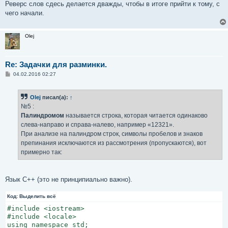
Реверс слов сдесь делается дважды, чтобы в итоге прийти к тому, с
чего начали.
Olej
Re: Задачки для разминки.
С
04.02.2016 02:27
о
о
б
Olej
писал(а):
↑
щ
е
№5 :
н
Палиндромом
называется строка, которая читается одинаково
и
е
слева-направо и справа-налево, например «12321».
При анализе на палиндром строк, символы пробелов и знаков
препинания исключаются из рассмотрения (пропускаются), вот
примерно так:
Язык C++ (это не принципиально важно).
Код:
Выделить всё
#include <iostream>

#include <locale>

using namespace std;
