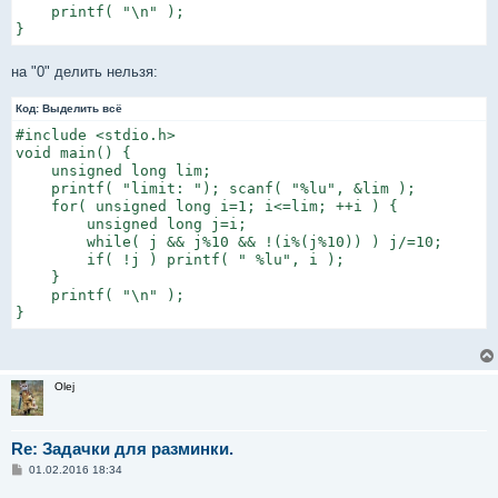
    printf( "\n" );

}
на "0" делить нельзя:
Код:
Выделить всё
#include <stdio.h>

void main() {

    unsigned long lim;

    printf( "limit: "); scanf( "%lu", &lim );

    for( unsigned long i=1; i<=lim; ++i ) {

        unsigned long j=i;

        while( j && j%10 && !(i%(j%10)) ) j/=10;

        if( !j ) printf( " %lu", i );

    }

    printf( "\n" );

}
Olej
Re: Задачки для разминки.
С
01.02.2016 18:34
о
о