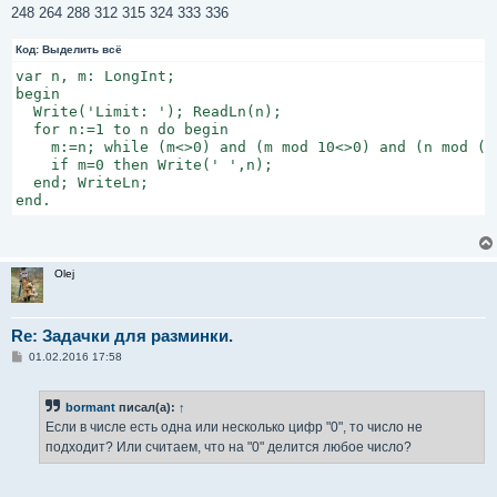
248 264 288 312 315 324 333 336
Код:
Выделить всё
var n, m: LongInt;

begin

  Write('Limit: '); ReadLn(n);

  for n:=1 to n do begin

    m:=n; while (m<>0) and (m mod 10<>0) and (n mod (m
    if m=0 then Write(' ',n);

  end; WriteLn;

end.
Olej
Re: Задачки для разминки.
С
01.02.2016 17:58
о
о
б
bormant
писал(а):
↑
щ
е
Если в числе есть одна или несколько цифр "0", то число не
н
подходит? Или считаем, что на "0" делится любое число?
и
е