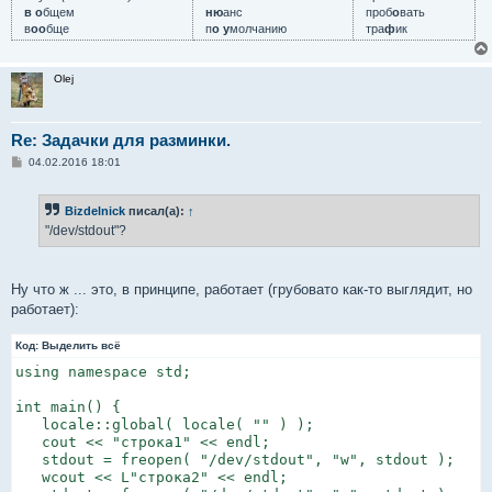
в о
бщем
ню
анс
проб
о
вать
в
оо
бще
п
о у
молчанию
тра
ф
ик
Olej
Re: Задачки для разминки.
С
04.02.2016 18:01
о
о
б
Bizdelnick
писал(а):
↑
щ
е
"/dev/stdout"?
н
и
е
Ну что ж ... это, в принципе, работает (грубовато как-то выглядит, но
работает):
Код:
Выделить всё
using namespace std;

int main() {

   locale::global( locale( "" ) );

   cout << "строка1" << endl;

   stdout = freopen( "/dev/stdout", "w", stdout );

   wcout << L"строка2" << endl;
