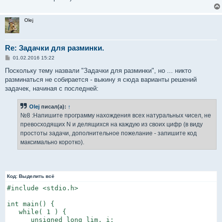
Olej
Re: Задачки для разминки.
С
01.02.2016 15:22
о
о
Поскольку тему назвали "Задачки для разминки", но ... никто
б
разминаться не собирается - выкину я сюда варианты решений
щ
е
задачек, начиная с последней:
н
и
е
Olej
писал(а):
↑
№8 :Напишите программу нахождения всех натуральных чисел, не
превосходящих N и делящихся на каждую из своих цифр (в виду
простоты задачи, дополнительное пожелание - запишите код
максимально коротко).
Код:
Выделить всё
#include <stdio.h>

int main() {

   while( 1 ) {

      unsigned long lim, i;
