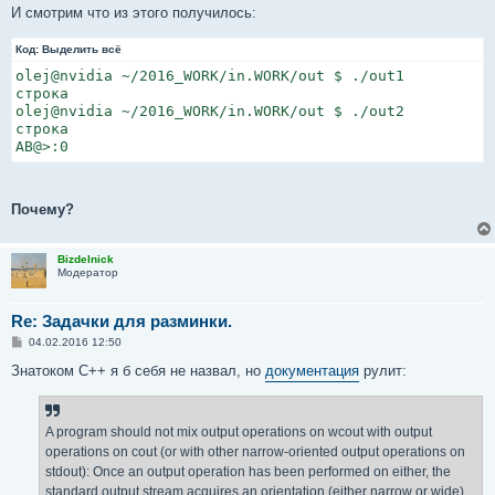
И смотрим что из этого получилось:
Код:
Выделить всё
olej@nvidia ~/2016_WORK/in.WORK/out $ ./out1

строка

olej@nvidia ~/2016_WORK/in.WORK/out $ ./out2

строка

AB@>:0
Почему?
Bizdelnick
Модератор
Re: Задачки для разминки.
С
04.02.2016 12:50
о
о
Знатоком C++ я б себя не назвал, но
документация
рулит:
б
щ
е
н
A program should not mix output operations on wcout with output
и
е
operations on cout (or with other narrow-oriented output operations on
stdout): Once an output operation has been performed on either, the
standard output stream acquires an orientation (either narrow or wide)