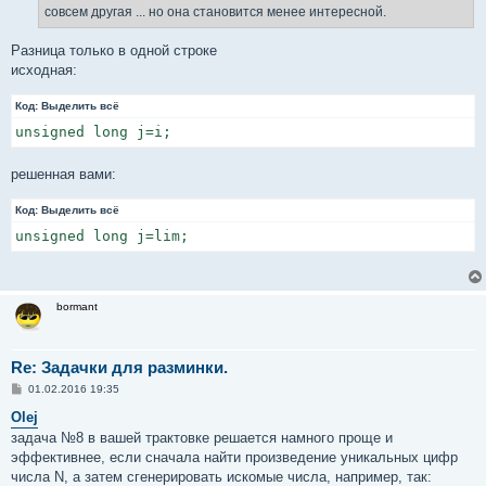
н
совсем другая ... но она становится менее интересной.
и
е
Разница только в одной строке
исходная:
Код:
Выделить всё
unsigned long j=i;
решенная вами:
Код:
Выделить всё
unsigned long j=lim;
bormant
Re: Задачки для разминки.
С
01.02.2016 19:35
о
о
Olej
б
задача №8 в вашей трактовке решается намного проще и
щ
е
эффективнее, если сначала найти произведение уникальных цифр
н
числа N, а затем сгенерировать искомые числа, например, так:
и