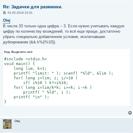
Re: Задачки для разминки.
С
01.02.2016 22:01
о
о
Olej
б
В числе 33 только одна цифра -- 3. Если нужно учитывать каждую
щ
е
цифру по количеству вхождений, то всё еще проще, достаточно
н
убрать специально добавленное условие, исключавшее
и
е
дублирование (&& k%(i%10)).
Код:
Выделить всё
#include <stdio.h>

void main() {

    long lim, k=1;

    printf( "limit: " ); scanf( "%ld", &lim );

    for( long i=lim; i; i/=10 )

        if( i%10 ) k*=i%10;

    for( long i=lim/k*k; i>=k; i-=k )

        printf( " %ld", i );

    printf( "\n" );

}
Olej