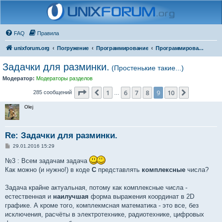
FAQ
Правила
unixforum.org
Погружение
Программирование
Программирование для начинающих
Задачки для разминки.
(Простенькие такие...)
Модератор:
Модераторы разделов
Страница
9
из
10
1
6
7
8
9
10
Пред.
След.
285 сообщений
…
Olej
Re: Задачки для разминки.
С
29.01.2016 15:29
о
о
№3 : Всем задачам задача
б
Как можно (и нужно!) в коде
C
представлять
комплексные
числа?
щ
е
н
Задача крайне актуальная, потому как комплексные числа -
и
е
естественная и
наилучшая
форма выражения координат в 2D
графике. А кроме того, комплекмсная математика - это все, без
исключения, расчёты в электротехнике, радиотехнике, цифровых