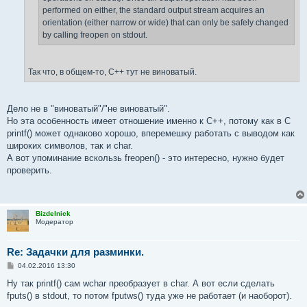
performed on either, the standard output stream acquires an
orientation (either narrow or wide) that can only be safely changed
by calling freopen on stdout.
Так что, в общем-то, C++ тут не виноватый.
Дело не в "виноватый"/"не виноватый".
Но эта особенность имеет отношение именно к C++, потому как в C
printf() может однаково хорошо, вперемешку работать с выводом как
широких символов, так и char.
А вот упоминание вскользь freopen() - это интересно, нужно будет
проверить.
Bizdelnick
Модератор
Re: Задачки для разминки.
С
04.02.2016 13:30
о
о
Ну так printf() сам wchar преобразует в char. А вот если сделать
б
fputs() в stdout, то потом fputws() туда уже не работает (и наоборот).
щ
е