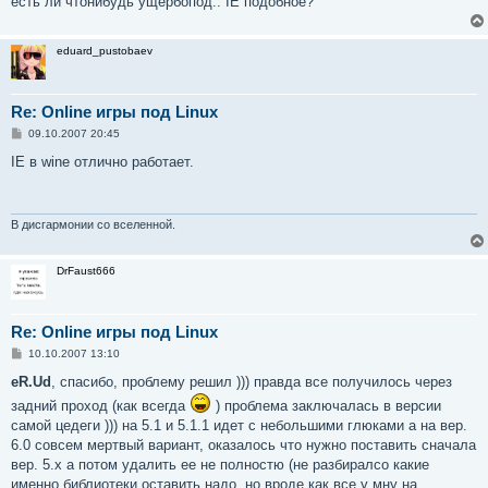
есть ли чтонибудь ущербопод.. IE подобное?
eduard_pustobaev
Re: Online игры под Linux
С
09.10.2007 20:45
о
о
IE в wine отлично работает.
б
щ
е
н
и
В дисгармонии со вселенной.
е
DrFaust666
Re: Online игры под Linux
С
10.10.2007 13:10
о
о
eR.Ud
, спасибо, проблему решил ))) правда все получилось через
б
задний проход (как всегда
) проблема заключалась в версии
щ
е
самой цедеги ))) на 5.1 и 5.1.1 идет с небольшими глюками а на вер.
н
6.0 совсем мертвый вариант, оказалось что нужно поставить сначала
и
е
вер. 5.х а потом удалить ее не полностю (не разбиралсо какие
именно библиотеки оставить надо, но вроде как все у мну на