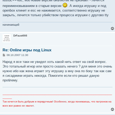
libstdc++-libc, ибо новые версии библиотек не признает - лечится
переименовыванием в старые версии
. А иногда игрушку и под
openbox клинит и esc не нажимается, соответственно игрушку не
закрыть, лечится только убийством процесса игрушки с другово tty
начинающий
DrFaust666
Re: Online игры под Linux
С
08.10.2007 11:30
о
о
Народ я все таки не увидел хоть какой нить ответ на свой вопрос.
б
Это тотальный игнор или просто сказать нечего ? для меня это очень
щ
е
нужно ибо как жена играет эту игрушку а мну она по боку так как сам
н
я сисадмини играть некогда. Помогите если кто решал даную
и
е
проблему.
_______________________________________________________________________
______
Так хочется быть добрым и порядочным! Особенно, когда понимаешь, что патронов на
всех все равно не хватит.