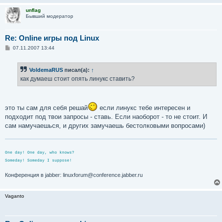
и
unflag
е
Бывший модератор
Re: Online игры под Linux
С
07.11.2007 13:44
о
о
б
VoldemaRUS
писал(а):
↑
щ
е
как думаеш стоит опять линукс ставить?
н
и
е
это ты сам для себя решай
если линукс тебе интересен и
подходит под твои запросы - ставь. Если наоборот - то не стоит. И
сам намучаешься, и других замучаешь бестолковыми вопросами)
One day! One day, who knows?
Someday! Someday I suppose!
Конференция в jabber: linuxforum@conference.jabber.ru
Vaganto