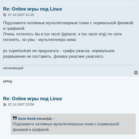
Re: Online игры под Linux
С
07.10.2007 21:20
о
о
Подскажите нативные мультиплеерные гонки с нормальной физикой
б
и графикой.
щ
е
Очень хотелось бы в tux racer (ppracer, e tux racer итд) по сети
н
погонять, но увы - мультиплеера нема.
и
е
ps supertuxkart не предлагать - графа ужасна, нормальное
разрешение не поставить, физика ужаснее ужасного.
начинающий
pktfag
Re: Online игры под Linux
С
07.10.2007 23:56
о
о
б
buro-book
писал(а):
↑
щ
е
Подскажите нативные мультиплеерные гонки с нормальной
н
физикой и графикой.
и
е