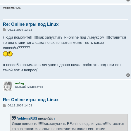
VoldemaRUS
Re: Online игры под Linux
С
06.11.2007 13:23
о
о
Люди помогите!!!!!!!как запустить RFonline под линуксом!!!!!ставится
б
то она ставится а сама не включается может есть какие
щ
е
способы??????
н
и
е
я неособо понимаю в линуксе ндавно начал работать под ним вот
такой вот и вопрос(
unflag
Бывший модератор
Re: Online игры под Linux
С
06.11.2007 14:03
о
о
б
VoldemaRUS
писал(а):
↑
щ
е
Люди помогите!!!!!!!как запустить RFonline под линуксом!!!!!ставится
н
то она ставится а сама не включается может есть какие
и