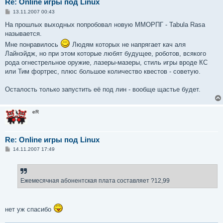
Re: Online игры под Linux
С
13.11.2007 00:43
о
о
На прошлых выходных попробовал новую ММОРПГ - Tabula Rasa
б
называется.
щ
е
Мне понравилось
Людям которых не напрягает кач аля
н
Лайнэйдж, но при этом которые любят будущее, роботов, всякого
и
е
рода огнестрельное оружие, лазеры-мазеры, стиль игры вроде КС
или Тим фортрес, плюс большое количество квестов - советую.
Осталость только запустить её под лин - вообще щастье будет.
eR
Re: Online игры под Linux
С
14.11.2007 17:49
о
о
б
щ
е
Ежемесячная абонентская плата составляет ?12,99
н
и
е
нет уж спасибо