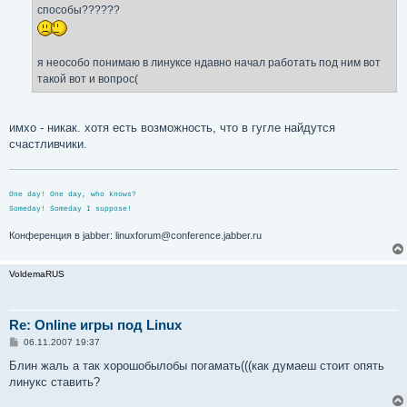
е
способы??????
я неособо понимаю в линуксе ндавно начал работать под ним вот
такой вот и вопрос(
имхо - никак. хотя есть возможность, что в гугле найдутся
счастливчики.
One day! One day, who knows?
Someday! Someday I suppose!
Конференция в jabber: linuxforum@conference.jabber.ru
VoldemaRUS
Re: Online игры под Linux
С
06.11.2007 19:37
о
о
Блин жаль а так хорошобылобы погамать(((как думаеш стоит опять
б
линукс ставить?
щ
е
н