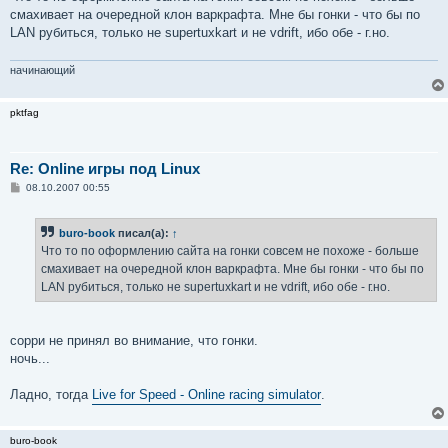
смахивает на очередной клон варкрафта. Мне бы гонки - что бы по
LAN рубиться, только не supertuxkart и не vdrift, ибо обе - г.но.
начинающий
pktfag
Re: Online игры под Linux
С
08.10.2007 00:55
о
о
б
buro-book
писал(а):
↑
щ
е
Что то по оформлению сайта на гонки совсем не похоже - больше
н
смахивает на очередной клон варкрафта. Мне бы гонки - что бы по
и
е
LAN рубиться, только не supertuxkart и не vdrift, ибо обе - г.но.
сорри не принял во внимание, что гонки.
ночь...
Ладно, тогда
Live for Speed - Online racing simulator
.
buro-book