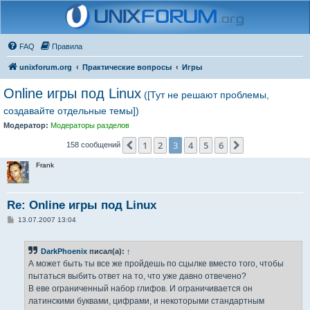
FAQ
Правила
unixforum.org
Практические вопросы
Игры
Online игры под Linux
([Тут не решают проблемы,
создавайте отдельные темы])
Модератор:
Модераторы разделов
1
2
3
4
5
6
Пред.
След.
158 сообщений
Frank
Re: Online игры под Linux
С
13.07.2007 13:04
о
о
б
DarkPhoenix
писал(а):
↑
щ
е
А может быть ты все же пройдешь по сцылке вместо того, чтобы
н
пытаться выбить ответ на то, что уже давно отвечено?
и
е
В еве ограниченный набор глифов. И ограничивается он
латинскими буквами, цифрами, и некоторыми стандартным