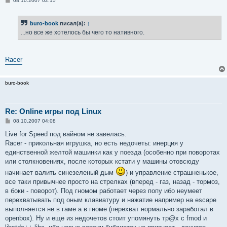
08.10.2007 02:15
о
о
б
buro-book
писал(а):
↑
щ
е
...но все же хотелось бы чего то нативного.
н
и
е
Racer
buro-book
Re: Online игры под Linux
С
08.10.2007 04:08
о
о
Live for Speed под вайном не завелась.
б
Racer - прикольная игрушка, но есть недочеты: инерция у
щ
е
единственной желтой машинки как у поезда (особенно при поворотах
н
или столкновениях, после которых кстати у машины отовсюду
и
е
начинает валить синезеленый дым
) и управление страшненькое,
все таки привычнее просто на стрелках (вперед - газ, назад - тормоз,
в боки - поворот). Под гномом работает через попу ибо неумеет
перехватывать под оным клавиатуру и нажатие например на escape
выполняется не в гаме а в гноме (перехват нормально заработал в
openbox). Ну и еще из недочетов стоит упомянуть тр@х с fmod и