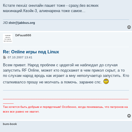
о
о
Кстате nexuiz оннлайн пашет тоже - сразу,без всяких
б
махинаций.Квэйк-3, алиенарена тоже самое...
щ
е
н
и
JID:
dstr@jabbus.org
е
DrFaust666
Re: Online игры под Linux
С
07.10.2007 13:41
о
о
Всем привет. Народ проблем с цедегой не наблюдал до случая
б
запустить RF Online, может кто подскажет в чем прикол скрыт, а то
щ
е
по слухам народ вродь как играет а мну неполучаетцо запустить. Кто
н
сталкивалсо прошу не молчать а помочь. заранее спс.
и
е
_______________________________________________________________________
______
Так хочется быть добрым и порядочным! Особенно, когда понимаешь, что патронов на
всех все равно не хватит.
buro-book