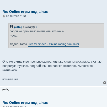
Re: Online игры под Linux
С
08.10.2007 01:51
о
о
б
pktfag
писал(а):
↑
щ
е
сорри не принял во внимание, что гонки.
н
ночь...
и
е
Ладно, тогда
Live for Speed - Online racing simulator
.
Оно же виндузяво-проприетарное, однако скрины красивые: скачаю,
попробую пускать под вайном, но все же хотелось бы чего то
нативного.
начинающий
pktfag
Re: Online игры под Linux
С