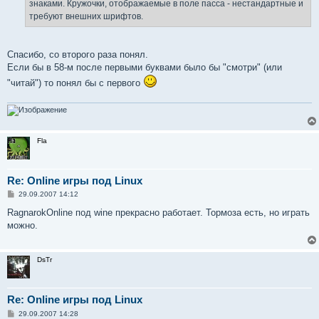
знаками. Кружочки, отображаемые в поле пасса - нестандартные и
требуют внешних шрифтов.
Спасибо, со второго раза понял.
Если бы в 58-м после первыми буквами было бы "смотри" (или
"читай") то понял бы с первого
Fla
Re: Online игры под Linux
С
29.09.2007 14:12
о
о
RagnarokOnline под wine прекрасно работает. Тормоза есть, но играть
б
можно.
щ
е
н
и
DsTr
е
Re: Online игры под Linux
С
29.09.2007 14:28