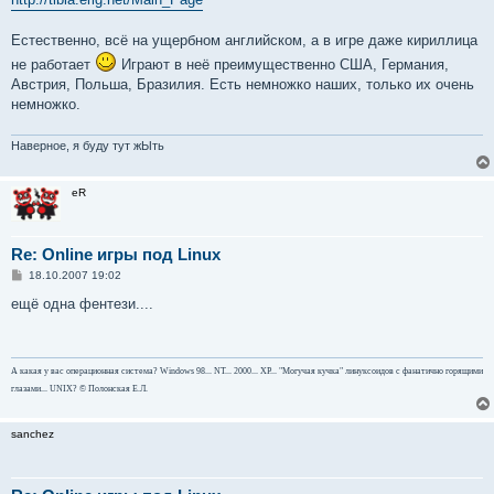
Естественно, всё на ущербном английском, а в игре даже кириллица
не работает
Играют в неё преимущественно США, Германия,
Австрия, Польша, Бразилия. Есть немножко наших, только их очень
немножко.
Наверное, я буду тут жЫть
eR
Re: Online игры под Linux
С
18.10.2007 19:02
о
о
ещё одна фентези....
б
щ
е
н
и
А какая у вас операционная система? Windows 98... NT... 2000... ХР... "Могучая кучка" линуксоидов с фанатично горящими
е
глазами... UNIX? © Полонская Е.Л.
sanchez