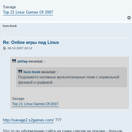
Savage
Top 21 Linux Games Of 2007
buro-book
Re: Online игры под Linux
С
08.10.2007 00:12
о
о
б
pktfag
писал(а):
↑
щ
е
н
buro-book
писал(а):
↑
и
е
Подскажите нативные мультиплеерные гонки с нормальной
физикой и графикой.
Savage
Top 21 Linux Games Of 2007
http://savage2.s2games.com/
???
Что то по оформлению сайта на гонки совсем не похоже - больше