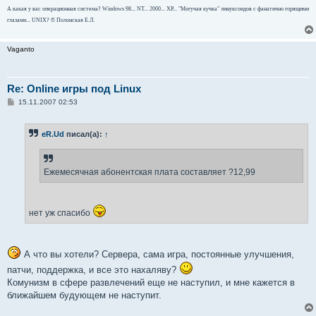
А какая у вас операционная система? Windows 98... NT... 2000... ХР... "Могучая кучка" линуксоидов с фанатично горящими
глазами... UNIX? © Полонская Е.Л.
Vaganto
Re: Online игры под Linux
С
15.11.2007 02:53
о
о
б
eR.Ud
писал(а):
↑
щ
е
н
и
е
Ежемесячная абонентская плата составляет ?12,99
нет уж спасибо
А что вы хотели? Сервера, сама игра, постоянные улучшения,
патчи, поддержка, и все это нахаляву?
Комунизм в сфере развлечений еще не наступил, и мне кажется в
ближайшем будующем не наступит.