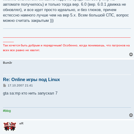
автомате получилось) и только тогда вер. 6.0 (вер. 6.0.1 движка не
обновлял), и все идет просто идеально, и без глюков, причем
естессно намного лучше чем на вер 5.х. Всем большой СПС, вопрос
можно считать закрытым )))
_______________________________________________________________________
______
Так хочется быть добрым и порядочным! Особенно, когда понимаешь, что патронов на
всех все равно не хватит.
Bum3r
Re: Online игры под Linux
С
17.10.2007 21:41
о
о
gta sa:mp кто нить запускал 7
б
щ
е
н
и
#blog
е
eR