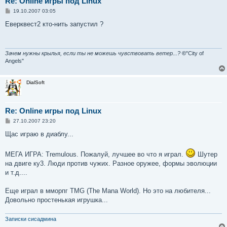
Re: Online игры под Linux
С
19.10.2007 03:05
о
о
Еверквест2 кто-нить запустил ?
б
щ
е
н
и
Зачем нужны крылья, если ты не можешь чувствовать ветер...?
©
"City of
е
Angels"
DialSoft
Re: Online игры под Linux
С
27.10.2007 23:20
о
о
Щас играю в диаблу...
б
щ
е
МЕГА ИГРА: Tremulous. Пожалуй, лучшее во что я играл.
Шутер
н
на двиге ку3. Люди против чужих. Разное оружее, формы эволюции
и
е
и т.д....
Еще играл в мморпг TMG (The Mana World). Но это на любителя...
Довольно простенькая игрушка...
Записки сисадмина