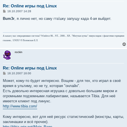
Re: Online игры под Linux
С
18.10.2007 14:28
о
о
Bum3r
, я лично нет, но саму гта'шку запущу када 4-ая выйдет.
б
щ
е
н
и
А какая у вас операционная система? Windows 98... NT... 2000... ХР... "Могучая кучка" линуксоидов с фанатично горящими
е
глазами... UNIX? © Полонская Е.Л.
rockin
Re: Online игры под Linux
С
18.10.2007 16:00
о
о
Может, кому-то будет интересно. Вощем - для тех, кто играл в своё
б
время в ультиму, но не ту, которая "онлайн".
щ
е
Есть довольно интересная игрушка с довольно большим миром и
н
огромными подземными лабиринтами, называется Tibia. Для неё
и
е
имеется клиент под линукс.
http://www.tibia.com/
Кому интересно, вот для неё ресурс статистический (монстры, карты,
заклинашки и всё прочее).
http://tibia.erig.net/Main_Page