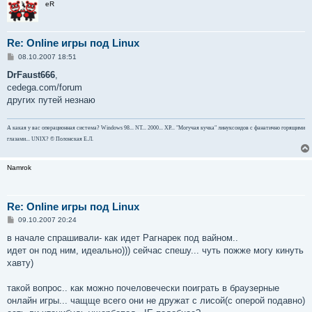
eR
Re: Online игры под Linux
С
08.10.2007 18:51
о
о
DrFaust666
,
б
cedega.com/forum
щ
е
других путей незнаю
н
и
е
А какая у вас операционная система? Windows 98... NT... 2000... ХР... "Могучая кучка" линуксоидов с фанатично горящими
глазами... UNIX? © Полонская Е.Л.
Namrok
Re: Online игры под Linux
С
09.10.2007 20:24
о
о
в начале спрашивали- как идет Рагнарек под вайном..
б
идет он под ним, идеально))) сейчас спешу... чуть пожже могу кинуть
щ
е
хавту)
н
и
е
такой вопрос.. как можно почеловечески поиграть в браузерные
онлайн игры... чащще всего они не дружат с лисой(с оперой подавно)