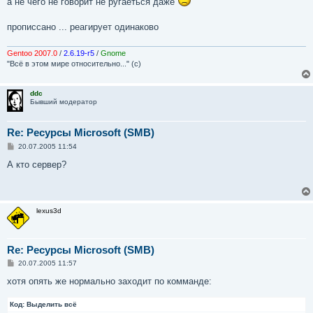
а не чего не говорит не ругаеться даже
прописсано ... реагирует одинаково
Gentoo 2007.0
/
2.6.19-r5
/
Gnome
"Всё в этом мире относительно..." (с)
ddc
Бывший модератор
Re: Ресурсы Microsoft (SMB)
С
20.07.2005 11:54
о
о
А кто сервер?
б
щ
е
н
и
lexus3d
е
Re: Ресурсы Microsoft (SMB)
С
20.07.2005 11:57
о
о
хотя опять же нормально заходит по комманде:
б
щ
Код:
е
Выделить всё
н