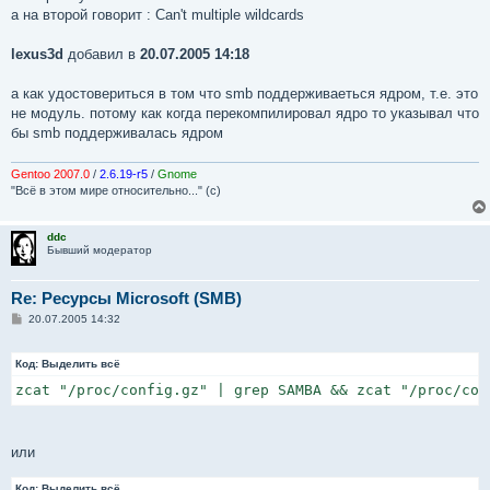
е
а на второй говорит : Can't multiple wildcards
н
и
е
lexus3d
добавил в
20.07.2005 14:18
а как удостовериться в том что smb поддерживаеться ядром, т.е. это
не модуль. потому как когда перекомпилировал ядро то указывал что
бы smb поддерживалась ядром
Gentoo 2007.0
/
2.6.19-r5
/
Gnome
"Всё в этом мире относительно..." (с)
ddc
Бывший модератор
Re: Ресурсы Microsoft (SMB)
С
20.07.2005 14:32
о
о
б
Код:
Выделить всё
щ
е
zcat "/proc/config.gz" | grep SAMBA && zcat "/proc/con
н
и
е
или
Код:
Выделить всё