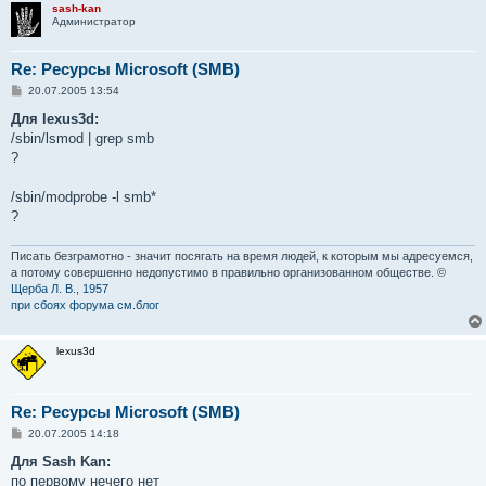
sash-kan
Администратор
Re: Ресурсы Microsoft (SMB)
С
20.07.2005 13:54
о
о
Для lexus3d:
б
/sbin/lsmod | grep smb
щ
е
?
н
и
е
/sbin/modprobe -l smb*
?
Писать безграмотно - значит посягать на время людей, к которым мы адресуемся,
а потому совершенно недопустимо в правильно организованном обществе. ©
Щерба Л. В., 1957
при сбоях форума см.блог
lexus3d
Re: Ресурсы Microsoft (SMB)
С
20.07.2005 14:18
о
о
Для Sash Kan:
б
по первому нечего нет
щ