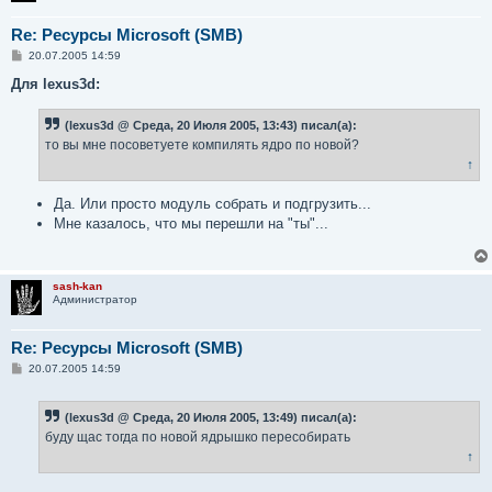
Re: Ресурсы Microsoft (SMB)
С
20.07.2005 14:59
о
о
Для lexus3d:
б
щ
е
(lexus3d @ Среда, 20 Июля 2005, 13:43) писал(а):
н
то вы мне посоветуете компилять ядро по новой?
и
е
↑
Да. Или просто модуль собрать и подгрузить...
Мне казалось, что мы перешли на "ты"...
sash-kan
Администратор
Re: Ресурсы Microsoft (SMB)
С
20.07.2005 14:59
о
о
б
(lexus3d @ Среда, 20 Июля 2005, 13:49) писал(а):
щ
е
буду щас тогда по новой ядрышко пересобирать
н
↑
и
е