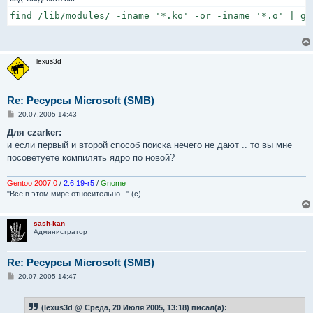
find /lib/modules/ -iname '*.ko' -or -iname '*.o' | gr
lexus3d
Re: Ресурсы Microsoft (SMB)
С
20.07.2005 14:43
о
о
Для czarker:
б
и если первый и второй способ поиска нечего не дают .. то вы мне
щ
е
посоветуете компилять ядро по новой?
н
и
е
Gentoo 2007.0
/
2.6.19-r5
/
Gnome
"Всё в этом мире относительно..." (с)
sash-kan
Администратор
Re: Ресурсы Microsoft (SMB)
С
20.07.2005 14:47
о
о
б
(lexus3d @ Среда, 20 Июля 2005, 13:18) писал(а):
щ