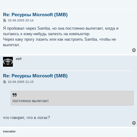
Re: Ресурсы Microsoft (SMB)
С
20.06.2005 20:14
о
о
Я пробовал через Samba, но она постоянно вылетает, когда я
б
пытаюсь к кому-нибудь залезть на компьютер.
щ
е
Через каку прогу лазить или как настроить Samba, чтобы не
н
вылетал.
и
е
pipll
Re: Ресурсы Microsoft (SMB)
С
20.06.2005 21:15
о
о
б
щ
е
постоянно вылетает
н
и
е
что говорит, что в логах?
interaktiv