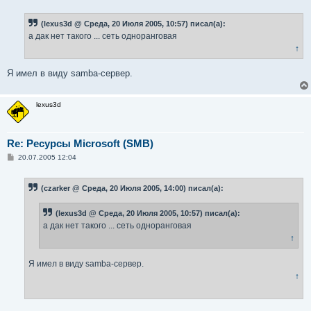
о
о
б
(lexus3d @ Среда, 20 Июля 2005, 10:57) писал(а):
щ
е
а дак нет такого ... сеть одноранговая
н
↑
и
е
Я имел в виду samba-сервер.
lexus3d
Re: Ресурсы Microsoft (SMB)
С
20.07.2005 12:04
о
о
б
(czarker @ Среда, 20 Июля 2005, 14:00) писал(а):
щ
е
н
(lexus3d @ Среда, 20 Июля 2005, 10:57) писал(а):
и
е
а дак нет такого ... сеть одноранговая
↑
Я имел в виду samba-сервер.
↑