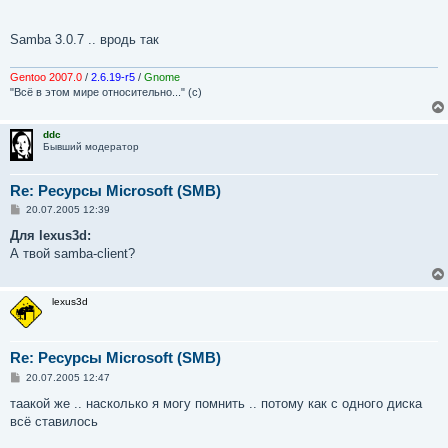
Samba 3.0.7 .. вродь так
Gentoo 2007.0
/
2.6.19-r5
/
Gnome
"Всё в этом мире относительно..." (с)
ddc
Бывший модератор
Re: Ресурсы Microsoft (SMB)
С
20.07.2005 12:39
о
о
Для lexus3d:
б
А твой samba-client?
щ
е
н
и
lexus3d
е
Re: Ресурсы Microsoft (SMB)
С
20.07.2005 12:47
о
о
таакой же .. насколько я могу помнить .. потому как с одного диска
б
всё ставилось
щ
е