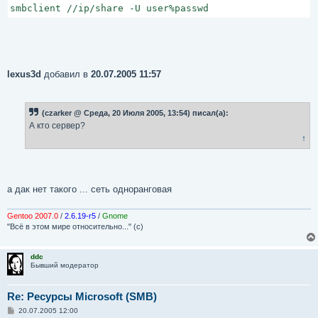
smbclient //ip/share -U user%passwd
и
е
lexus3d
добавил в
20.07.2005 11:57
(czarker @ Среда, 20 Июля 2005, 13:54) писал(а):
А кто сервер?
↑
а дак нет такого ... сеть одноранговая
Gentoo 2007.0
/
2.6.19-r5
/
Gnome
"Всё в этом мире относительно..." (с)
ddc
Бывший модератор
Re: Ресурсы Microsoft (SMB)
С
20.07.2005 12:00