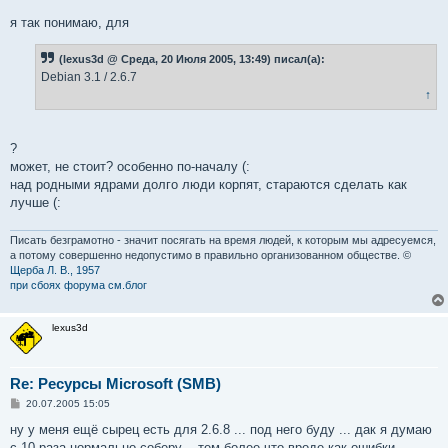
я так понимаю, для
(lexus3d @ Среда, 20 Июля 2005, 13:49) писал(а):
Debian 3.1 / 2.6.7
↑
?
может, не стоит? особенно по-началу (:
над родными ядрами долго люди корпят, стараются сделать как
лучше (:
Писать безграмотно - значит посягать на время людей, к которым мы адресуемся,
а потому совершенно недопустимо в правильно организованном обществе. ©
Щерба Л. В., 1957
при сбоях форума см.блог
lexus3d
Re: Ресурсы Microsoft (SMB)
С
20.07.2005 15:05
о
о
ну у меня ещё сырец есть для 2.6.8 ... под него буду ... дак я думаю
б
с 10 раза нормально соберу .. тем более что вроде как ошибки