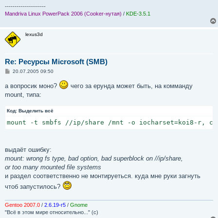
---------------------
Mandriva Linux PowerPack 2006 (Cooker-нутая)
/
KDE-3.5.1
lexus3d
Re: Ресурсы Microsoft (SMB)
С
20.07.2005 09:50
о
о
а вопросик моно?
чего за ерунда может быть, на комманду
б
mount, типа:
щ
е
н
Код:
Выделить всё
и
е
mount -t smbfs //ip/share /mnt -o iocharset=koi8-r, co
выдаёт ошибку:
mount: wrong fs type, bad option, bad superblock on //ip/share,
or too many mounted file systems
и раздел соответственно не монтируеться. куда мне руки загнуть
чтоб запустилось?
Gentoo 2007.0
/
2.6.19-r5
/
Gnome
"Всё в этом мире относительно..." (с)