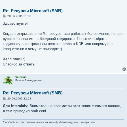
Re: Ресурсы Microsoft (SMB)
С
20.06.2005 21:58
о
о
Здравствуйте!
б
щ
е
Когда я открываю smb://... ресурс, все работает более-менее, но все
н
русские названия - в бредовой кодировке. Попытки выбрать
и
е
кодировку в контрольном центре samba в KDE или напрямую в
konqueror ни к чему не приводят :(
Хелп плиз! :)
Спасибо за ответы
Valerius
Бывший модератор
Re: Ресурсы Microsoft (SMB)
С
20.06.2005 22:28
о
о
Для interaktiv:
Внимательно просмотри этот топик с самого начала,
б
я там приводил smb.conf.
щ
е
н
и
Свобода есть тонкая полоска между диктатурой и анархией.
е