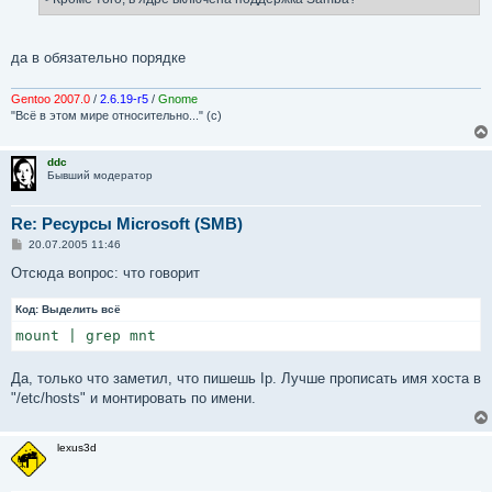
и
е
да в обязательно порядке
Gentoo 2007.0
/
2.6.19-r5
/
Gnome
"Всё в этом мире относительно..." (с)
ddc
Бывший модератор
Re: Ресурсы Microsoft (SMB)
С
20.07.2005 11:46
о
о
Отсюда вопрос: что говорит
б
щ
Код:
е
Выделить всё
н
mount | grep mnt
и
е
Да, только что заметил, что пишешь Ip. Лучше прописать имя хоста в
"/etc/hosts" и монтировать по имени.
lexus3d