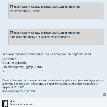
(Sash Kan @ Среда, 20 Июля 2005, 12:54) писал(а):
/sbin/modprobe -l smb*
↑
(Sash Kan @ Среда, 20 Июля 2005, 12:54) писал(а):
а на второй говорит : Can't multiple wildcards
↑
весьма странное поведение. ты не вручную ли переписывал
команду?
а так не ругается:
/sbin/modprobe -l|grep -i smb
?
Писать безграмотно - значит посягать на время людей, к которым мы адресуемся,
а потому совершенно недопустимо в правильно организованном обществе. ©
Щерба Л. В., 1957
при сбоях форума см.блог
ddc
Бывший модератор