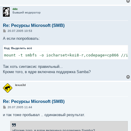
ddc
Бывший модератор
Re: Ресурсы Microsoft (SMB)
С
20.07.2005 10:53
о
о
А если попробовать:
б
щ
Код:
е
Выделить всё
н
mount -t smbfs -o iocharset=koi8-r,codepage=cp866 //ip
и
е
Так хоть синтаксис правильный...
Кроме того, в ядре включена поддержка Samba?
lexus3d
Re: Ресурсы Microsoft (SMB)
С
20.07.2005 11:44
о
о
и так тоже пробывал .. одинаковый результат.
б
щ
е
н
>Кроме того, в ядре включена поддержка Samba?