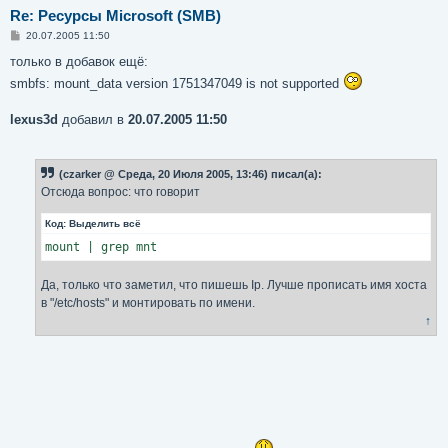
Re: Ресурсы Microsoft (SMB)
С
20.07.2005 11:50
о
о
только в добавок ещё:
б
smbfs: mount_data version 1751347049 is not supported
щ
е
н
lexus3d
добавил в
20.07.2005 11:50
и
е
(czarker @ Среда, 20 Июля 2005, 13:46) писал(а):
Отсюда вопрос: что говорит
Код:
Выделить всё
mount | grep mnt
Да, только что заметил, что пишешь Ip. Лучше прописать имя хоста
в "/etc/hosts" и монтировать по имени.
↑