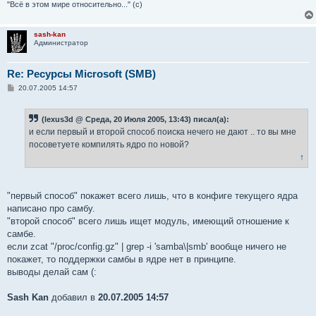
"Всё в этом мире относительно..." (с)
sash-kan
Администратор
Re: Ресурсы Microsoft (SMB)
С
20.07.2005 14:57
о
о
б
(lexus3d @ Среда, 20 Июля 2005, 13:43) писал(а):
щ
е
и если первый и второй способ поиска нечего не дают .. то вы мне
н
посоветуете компилять ядро по новой?
и
е
↑
"первый способ" покажет всего лишь, что в конфиге текущего ядра
написано про самбу.
"второй способ" всего лишь ищет модуль, имеющий отношение к
самбе.
если zcat "/proc/config.gz" | grep -i 'samba\|smb' вообще ничего не
покажет, то поддержки самбы в ядре нет в принципе.
выводы делай сам (:
Sash Kan
добавил в
20.07.2005 14:57