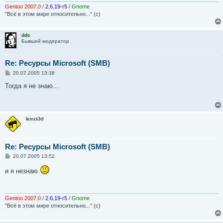
н
и
Gentoo 2007.0
/
2.6.19-r5
/
Gnome
е
"Всё в этом мире относительно..." (с)
ddc
Бывший модератор
Re: Ресурсы Microsoft (SMB)
С
20.07.2005 13:38
о
о
Тогда я не знаю...
б
щ
е
н
и
lexus3d
е
Re: Ресурсы Microsoft (SMB)
С
20.07.2005 13:52
о
о
и я незнаю
б
щ
е
н
и
Gentoo 2007.0
/
2.6.19-r5
/
Gnome
е
"Всё в этом мире относительно..." (с)