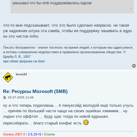
е
указывал что бы smb поддерживалась ядром
н
↑
и
е
что-то мне подсказывает, что это было сделано напрасно. не такая
уж надежная штука эта самба, чтобы ее поддержку зашивать в ядро.
но это чистое imho.
Писать безграмотно - значит посягать на время людей, к которым мы адресуемся,
а потому совершенно недопустимо в правильно организованном обществе. ©
Щерба Л. В., 1957
при сбоях форума см.блог
lexus3d
Re: Ресурсы Microsoft (SMB)
С
20.07.2005 14:49
о
о
ну а что теперь поделаешь .. я линуксойд молодой ещё только учусь
б
... причём по большей части чаще на своих ошибках хммммм... ну
щ
е
ладно это оффтоп ... буду щас тогда по новой ядрышко
н
пересобирать .. благо старый конфиг есть
и
е
Gentoo 2007.0
/
2.6.19-r5
/
Gnome