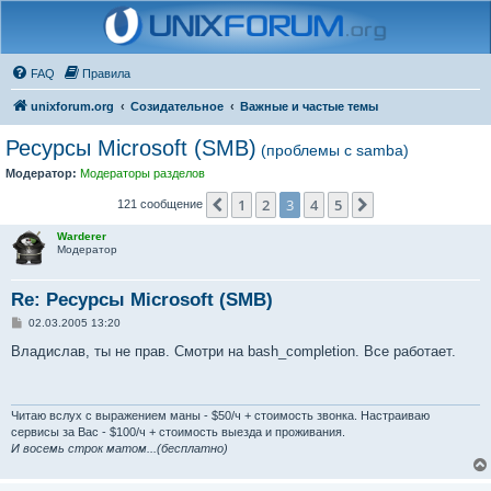
FAQ
Правила
unixforum.org
Созидательное
Важные и частые темы
Ресурсы Microsoft (SMB)
(проблемы с samba)
Модератор:
Модераторы разделов
1
2
3
4
5
Пред.
След.
121 сообщение
Warderer
Модератор
Re: Ресурсы Microsoft (SMB)
С
02.03.2005 13:20
о
о
Владислав, ты не прав. Смотри на bash_completion. Все работает.
б
щ
е
н
и
Читаю вслух с выражением маны - $50/ч + стоимость звонка. Настраиваю
е
сервисы за Вас - $100/ч + стоимость выезда и проживания.
И восемь строк матом...(бесплатно)