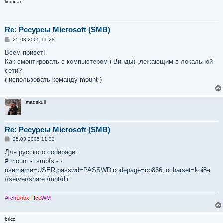
linuxfan
Re: Ресурсы Microsoft (SMB)
С
25.03.2005 11:28
о
о
Всем привет!
б
Как смонтировать с компьютером ( Винды) ,лежающим в локальной
щ
е
сети?
н
( использовать команду mount )
и
е
madskull
Re: Ресурсы Microsoft (SMB)
С
25.03.2005 11:33
о
о
Для русского codepage:
б
# mount -t smbfs -o
щ
е
username=USER,passwd=PASSWD,codepage=cp866,iocharset=koi8-r
н
//server/share /mnt/dir
и
е
Arch
Linux
/
Ice
WM
brico