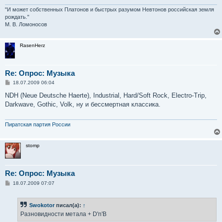
"И может собственных Платонов и быстрых разумом Невтонов российская земля
рождать."
М. В. Ломоносов
RasenHerz
Re: Опрос: Музыка
С
18.07.2009 06:04
о
о
NDH (Neue Deutsche Haerte), Industrial, Hard/Soft Rock, Electro-Trip,
б
Darkwave, Gothic, Volk, ну и бессмертная классика.
щ
е
н
и
Пиратская партия России
е
stomp
Re: Опрос: Музыка
С
18.07.2009 07:07
о
о
б
Swokotor
писал(а):
↑
щ
е
Разновидности метала + D'n'B
н