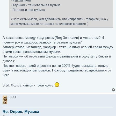
- Рэп, хип-хоп
- Клубная и танцевальная музыка
- Поп-рок и поп-музыка.
У кого есть мысли, чем дополнить, что исправить - говорите, ибо у
меня музыкальные интересы не слишком широкие (:
А какая связь между хард-роком(Лед Зеппелин) и металлом? И
почему рок и хард-рок разносят в разные пункты?
Альтернатива, металкор, хардкор - тоже не вижу особой связи между
этими тремя направлениями музыки.
Не говоря уж об отсуствии фанка и сваливания в одну кучу блюза и
джаза (:
Честно говоря, такой опросник почти 100% будет вызывать только
смех у настоящих меломанов. Поэтому предлагаю воздержаться от
него.
З.Ы. Фолк с кантри - тоже круто
BURF
Re: Опрос: Музыка