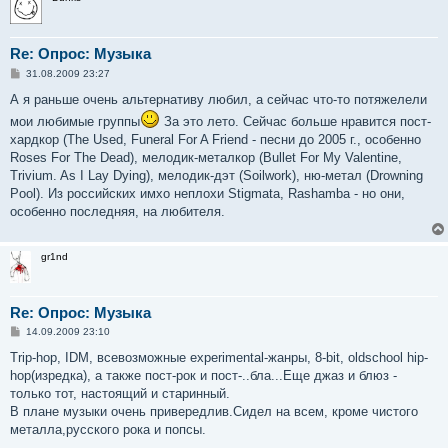
Re: Опрос: Музыка
С
31.08.2009 23:27
о
о
А я раньше очень альтернативу любил, а сейчас что-то потяжелели
б
мои любимые группы
За это лето. Сейчас больше нравится пост-
щ
е
хардкор (The Used, Funeral For A Friend - песни до 2005 г., особенно
н
Roses For The Dead), мелодик-металкор (Bullet For My Valentine,
и
е
Trivium. As I Lay Dying), мелодик-дэт (Soilwork), ню-метал (Drowning
Pool). Из российских имхо неплохи Stigmata, Rashamba - но они,
особенно последняя, на любителя.
gr1nd
Re: Опрос: Музыка
С
14.09.2009 23:10
о
о
Trip-hop, IDM, всевозможные experimental-жанры, 8-bit, oldschool hip-
б
hop(изредка), а также пост-рок и пост-..бла...Еще джаз и блюз -
щ
е
только тот, настоящий и старинный.
н
В плане музыки очень привередлив.Сидел на всем, кроме чистого
и
е
металла,русского рока и попсы.