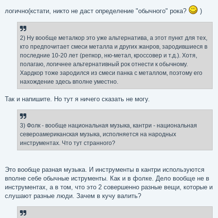
логично(кстати, никто не даст определение "обычного" рока?
)
2) Ну вообще металкор это уже альтернатива, а этот пункт для тех,
кто предпочитает смеси металла и других жанров, зародившиеся в
последние 10-20 лет (репкор, ню-метал, кроссовер и т.д.). Хотя,
полагаю, логичнее альтернативный рок отнести к обычному.
Хардкор тоже зародился из смеси панка с металлом, поэтому его
нахождение здесь вполне уместно.
Так и напишите. Но тут я ничего сказать не могу.
3) Фолк - вообще национальная музыка, кантри - национальная
североамериканская музыка, исполняется на народных
инструментах. Что тут странного?
Это вообще разная музыка. И инструменты в кантри используются
вполне себе обычные иструменты. Как и в фолке. Дело вообще не в
инструментах, а в том, что это 2 совершенно разные вещи, которые и
слушают разные люди. Зачем в кучу валить?