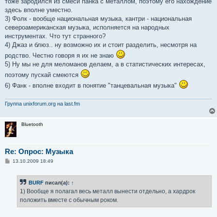
тоже зародился из смеси панка с металлом, поэтому его нахождение
здесь вполне уместно.
3) Фолк - вообще национальная музыка, кантри - национальная
североамериканская музыка, исполняется на народных
инструментах. Что тут странного?
4) Джаз и блюз.. ну возможно их и стоит разделить, несмотря на
родство. Честно говоря я их не знаю
5) Ну мы не для меломанов делаем, а в статистических интересах,
поэтому пускай смеются
6) Фанк - вполне входит в понятие "танцевальная музыка"
Группа unixforum.org на last.fm
Bluetooth
Re: Опрос: Музыка
С
13.10.2009 18:49
о
о
б
BURF
писал(а):
↑
щ
е
1) Вообще я полагал весь металл вынести отдельно, а хардрок
н
положить вместе с обычным роком.
и
е