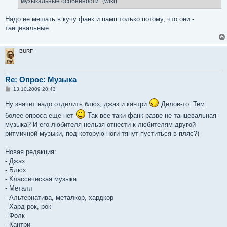
музыкальные особенности" (wiki)
Надо не мешать в кучу фанк и памп только потому, что они -
танцевальные.
BURF
Re: Опрос: Музыка
С
13.10.2009 20:43
о
о
Ну значит надо отделить блюз, джаз и кантри
Делов-то. Тем
б
щ
более опроса еще нет
Так все-таки фанк разве не танцевальная
е
музыка? И его любителя нельзя отнести к любителям другой
н
и
ритмичной музыки, под которую ноги тянут пуститься в пляс?)
е
Новая редакция:
- Джаз
- Блюз
- Классическая музыка
- Металл
- Альтернатива, металкор, хардкор
- Хард-рок, рок
- Фолк
- Кантри