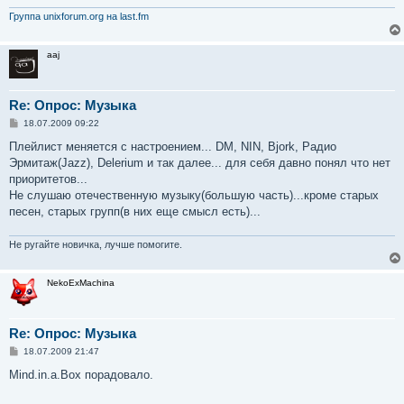
Группа unixforum.org на last.fm
aaj
Re: Опрос: Музыка
С
18.07.2009 09:22
о
о
Плейлист меняется с настроением... DM, NIN, Bjork, Радио
б
Эрмитаж(Jazz), Delerium и так далее... для себя давно понял что нет
щ
е
приоритетов...
н
Не слушаю отечественную музыку(большую часть)...кроме старых
и
е
песен, старых групп(в них еще смысл есть)...
Не ругайте новичка, лучше помогите.
NekoExMachina
Re: Опрос: Музыка
С
18.07.2009 21:47
о
о
Mind.in.a.Box порадовало.
б
щ