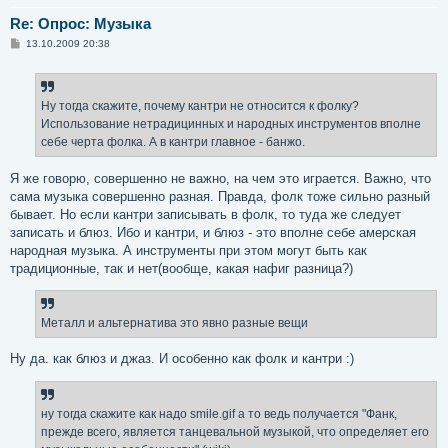
Re: Опрос: Музыка
С
13.10.2009 20:38
о
о
б
щ
е
Ну тогда скажите, почему кантри не относится к фолку?
н
Использование нетрадицинных и народных инструментов вполне
и
е
себе черта фолка. А в кантри главное - банжо.
Я же говорю, совершенно не важно, на чем это играется. Важно, что
сама музыка совершенно разная. Правда, фолк тоже сильно разный
бывает. Но если кантри записывать в фолк, то туда же следует
записать и блюз. Ибо и кантри, и блюз - это вполне себе амерская
народная музыка. А инструменты при этом могут быть как
традиционные, так и нет(вообще, какая нафиг разница?)
Металл и альтернатива это явно разные вещи
Ну да. как блюз и джаз. И особенно как фолк и кантри :)
ну тогда скажите как надо smile.gif а то ведь получается "Фанк,
прежде всего, является танцевальной музыкой, что определяет его