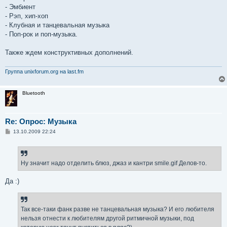
- Эмбиент
- Рэп, хип-хоп
- Клубная и танцевальная музыка
- Поп-рок и поп-музыка.
Также ждем конструктивных дополнений.
Группа unixforum.org на last.fm
Bluetooth
Re: Опрос: Музыка
С
13.10.2009 22:24
о
о
б
щ
е
Ну значит надо отделить блюз, джаз и кантри smile.gif Делов-то.
н
и
е
Да :)
Так все-таки фанк разве не танцевальная музыка? И его любителя
нельзя отнести к любителям другой ритмичной музыки, под