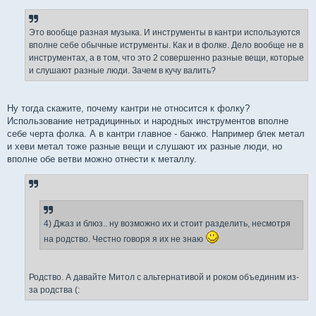
о
б
щ
е
Это вообще разная музыка. И инструменты в кантри используются
н
вполне себе обычные иструменты. Как и в фолке. Дело вообще не в
и
е
инструментах, а в том, что это 2 совершенно разные вещи, которые
и слушают разные люди. Зачем в кучу валить?
Ну тогда скажите, почему кантри не относится к фолку?
Использование нетрадицинных и народных инструментов вполне
себе черта фолка. А в кантри главное - банжо. Например блек метал
и хеви метал тоже разные вещи и слушают их разные люди, но
вполне обе ветви можно отнести к металлу.
4) Джаз и блюз.. ну возможно их и стоит разделить, несмотря
на родство. Честно говоря я их не знаю
Родство. А давайте Митол с альтернативой и роком объединим из-
за родства (: