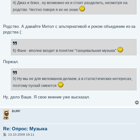
4) Джаз и блюз.. ну возможно их и стоит разделить, несмотря на
родство. Честно говоря я их не знаю
Родство. А давайте Митол с альтернативой и роком объединим из-за
родства (:
6) Фанк - вполне входит в понятие "танцевальная музыка"
Поржал.
5) Ну мы не для меломанов делаем, а в статистических интересах,
поэтому пускай смеются
Ну, дело Ваше. Я свое мнение уже высказал.
BURF
Re: Опрос: Музыка
С
13.10.2009 19:11
о