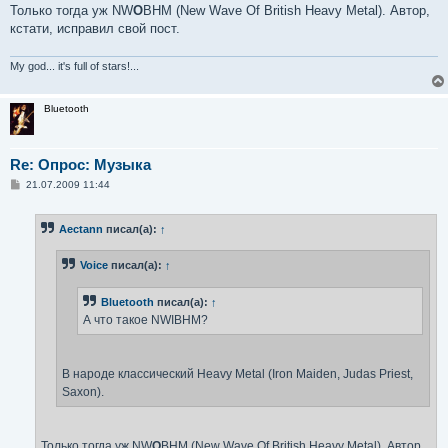
Только тогда уж NW
O
BHM (New Wave Of British Heavy Metal). Автор,
кстати, исправил свой пост.
My god... it's full of stars!...
Bluetooth
Re: Опрос: Музыка
С
21.07.2009 11:44
о
о
б
Aectann
писал(а):
↑
щ
е
н
Voice
писал(а):
↑
и
е
Bluetooth
писал(а):
↑
А что такое NWIBHM?
В народе классический Heavy Metal (Iron Maiden, Judas Priest,
Saxon).
Только тогда уж NW
O
BHM (New Wave Of British Heavy Metal). Автор,