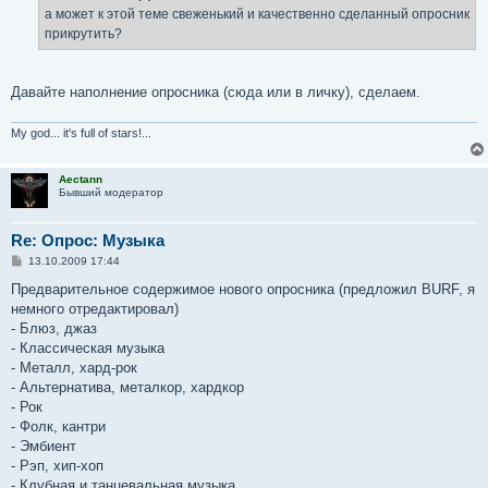
е
а может к этой теме свеженький и качественно сделанный опросник
н
прикрутить?
и
е
Давайте наполнение опросника (сюда или в личку), сделаем.
My god... it's full of stars!...
Aectann
Бывший модератор
Re: Опрос: Музыка
С
13.10.2009 17:44
о
о
Предварительное содержимое нового опросника (предложил BURF, я
б
немного отредактировал)
щ
е
- Блюз, джаз
н
- Классическая музыка
и
е
- Металл, хард-рок
- Альтернатива, металкор, хардкор
- Рок
- Фолк, кантри
- Эмбиент
- Рэп, хип-хоп
- Клубная и танцевальная музыка