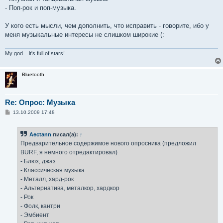
- Поп-рок и поп-музыка.
У кого есть мысли, чем дополнить, что исправить - говорите, ибо у
меня музыкальные интересы не слишком широкие (:
My god... it's full of stars!...
Bluetooth
Re: Опрос: Музыка
С
13.10.2009 17:48
о
о
б
Aectann
писал(а):
↑
щ
е
Предварительное содержимое нового опросника (предложил
н
BURF, я немного отредактировал)
и
е
- Блюз, джаз
- Классическая музыка
- Металл, хард-рок
- Альтернатива, металкор, хардкор
- Рок
- Фолк, кантри
- Эмбиент