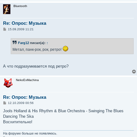
и
Bluetooth
е
Re: Опрос: Музыка
С
15.09.2009 11:21
о
о
б
Farg12
писал(а):
↑
щ
е
Метал, панк-рок, рок, ретро!
н
и
е
А что подразумевается под ретро?
NekoExMachina
Re: Опрос: Музыка
С
12.10.2009 00:56
о
о
Jools Holland & His Rhythm & Blue Orchestra - Swinging The Blues
б
Dancing The Ska
щ
е
Восхитительно!
н
и
е
На форуме больше не появляюсь.