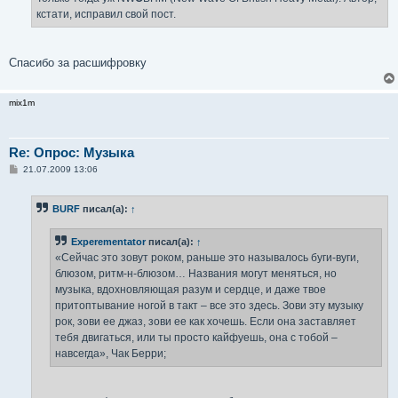
кстати, исправил свой пост.
Спасибо за расшифровку
mix1m
Re: Опрос: Музыка
С
21.07.2009 13:06
о
о
б
BURF
писал(а):
↑
щ
е
н
Experementator
писал(а):
↑
и
е
«Сейчас это зовут роком, раньше это называлось буги-вуги,
блюзом, ритм-н-блюзом… Названия могут меняться, но
музыка, вдохновляющая разум и сердце, и даже твое
притоптывание ногой в такт – все это здесь. Зови эту музыку
рок, зови ее джаз, зови ее как хочешь. Если она заставляет
тебя двигаться, или ты просто кайфуешь, она с тобой –
навсегда», Чак Берри;