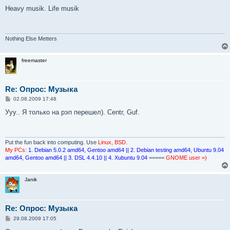
о
о
Heavy musik. Life musik
б
щ
е
н
и
Nothing Else Metters
е
freemaster
Re: Опрос: Музыка
С
02.08.2009 17:48
о
о
Ууу.. Я только на рэп перешел). Centr, Guf.
б
щ
е
н
и
Put the fun back into computing. Use
Linux, BSD.
е
My PCs
:
1. Debian 5.0.2 amd64, Gentoo amd64 || 2. Debian testing amd64, Ubuntu 9.04
amd64, Gentoo amd64 || 3. DSL 4.4.10 || 4. Xubuntu 9.04
=====
GNOME user =)
Janik
Re: Опрос: Музыка
С
29.08.2009 17:05
о