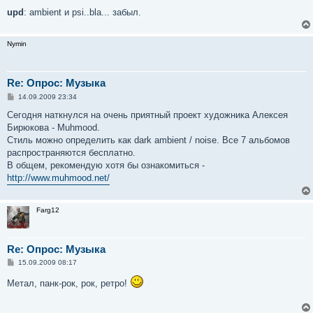
upd
: ambient и psi..bla... забыл.
Nymin
Re: Опрос: Музыка
С
14.09.2009 23:34
о
о
Сегодня наткнулся на очень приятный проект художника Алексея
б
Бирюкова - Muhmood.
щ
е
Стиль можно определить как dark ambient / noise. Все 7 альбомов
н
распространяются бесплатно.
и
е
В общем, рекомендую хотя бы ознакомиться -
http://www.muhmood.net/
Farg12
Re: Опрос: Музыка
С
15.09.2009 08:17
о
о
Метал, панк-рок, рок, ретро!
б
щ
е
н