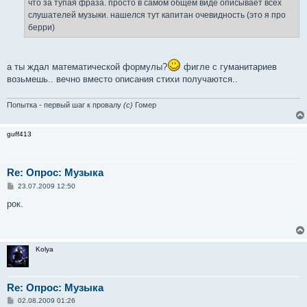
что за тупая фраза. просто в самом общем виде описывает всех
слушателей музыки. нашелся тут капитан очевидность (это я про
берри)
а ты ждал математической формулы?
фигле с гуманитариев
возьмешь.. вечно вместо описания стихи получаются..
Попытка - первый шаг к провалу
(с)
Гомер
guff413
Re: Опрос: Музыка
С
23.07.2009 12:50
о
о
рок.
б
щ
е
н
и
Kolya
е
Re: Опрос: Музыка
С
02.08.2009 01:26