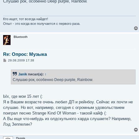
о
Слушаю рок, особенно Deep purple, Rainbow.
б
щ
е
н
и
Кто ищет, тот всегда найдет!
е
Опыт - это когда все получается с первого раза.
Bluetooth
Re: Опрос: Музыка
С
29.08.2009 17:38
о
о
б
Janik
писал(а):
↑
щ
е
Слушаю рок, особенно Deep purple, Rainbow.
н
и
е
Ых, где мои 15 лет (:
Я в Вашем возрасте очень любил ДП и рейнбоу. Сейчас их почти не
слушаю. Но вот, например, сегодня с огромным удовольствием
поиграл песню Strange Kind Of Woman - такоой кайф (:
А Вы еще что-нибудь из олдскульного харда слушаете? Например,
Лэд Зеппелин?
Dunris