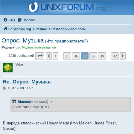
FAQ
Правила
unixforum.org
Разное
Разговоры обо всём
Опрос: Музыка
(Что предпочитаете?)
Модератор:
Модераторы разделов
Страница
37
из
42
1
35
36
37
38
39
42
Пред.
Сле
1236 сообщений
…
…
Voice
Re: Опрос: Музыка
С
18.07.2009 01:57
о
о
б
Bluetooth
писал(а):
↑
щ
е
А что такое NWIBHM?
н
и
е
В народе классический Heavy Metal (Iron Maiden, Judas Priest,
Saxon).