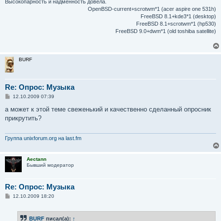
Высокопарность и надменность довела.
OpenBSD-current+scrotwm*1 (acer aspire one 531h)
FreeBSD 8.1+kde3*1 (desktop)
FreeBSD 8.1+scrotwm*1 (hp530)
FreeBSD 9.0+dwm*1 (old toshiba satellite)
BURF
Re: Опрос: Музыка
С
12.10.2009 07:39
о
о
а может к этой теме свеженький и качественно сделанный опросник
б
прикрутить?
щ
е
н
и
Группа unixforum.org на last.fm
е
Aectann
Бывший модератор
Re: Опрос: Музыка
С
12.10.2009 18:20
о
о
б
BURF
писал(а):
↑
щ