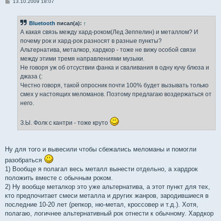
С
13.10.2009 18:07
о
о
б
Bluetooth
писал(а):
↑
щ
е
А какая связь между хард-роком(Лед Зеппелин) и металлом? И
н
почему рок и хард-рок разносят в разные пункты?
и
е
Альтернатива, металкор, хардкор - тоже не вижу особой связи
между этими тремя направлениями музыки.
Не говоря уж об отсуствии фанка и сваливания в одну кучу блюза и
джаза (:
Честно говоря, такой опросник почти 100% будет вызывать только
смех у настоящих меломанов. Поэтому предлагаю воздержаться от
него.
З.Ы. Фолк с кантри - тоже круто
Ну для того и вывесили чтобы сбежались меломаны и помогли
разобраться
1) Вообще я полагал весь металл вынести отдельно, а хардрок
положить вместе с обычным роком.
2) Ну вообще металкор это уже альтернатива, а этот пункт для тех,
кто предпочитает смеси металла и других жанров, зародившиеся в
последние 10-20 лет (репкор, ню-метал, кроссовер и т.д.). Хотя,
полагаю, логичнее альтернативный рок отнести к обычному. Хардкор