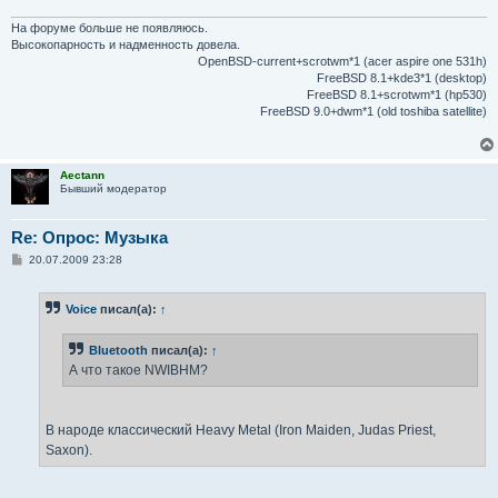
е
н
и
На форуме больше не появляюсь.
е
Высокопарность и надменность довела.
OpenBSD-current+scrotwm*1 (acer aspire one 531h)
FreeBSD 8.1+kde3*1 (desktop)
FreeBSD 8.1+scrotwm*1 (hp530)
FreeBSD 9.0+dwm*1 (old toshiba satellite)
Aectann
Бывший модератор
Re: Опрос: Музыка
С
20.07.2009 23:28
о
о
б
Voice
писал(а):
↑
щ
е
н
Bluetooth
писал(а):
↑
и
е
А что такое NWIBHM?
В народе классический Heavy Metal (Iron Maiden, Judas Priest,
Saxon).