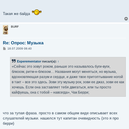
и
е
Такая же байда
BURF
Re: Опрос: Музыка
С
18.07.2009 08:40
о
о
б
Experementator
писал(а):
↑
щ
е
«Сейчас это зовут роком, раньше это называлось буги-вуги,
н
блюзом, ритм-н-блюзом… Названия могут меняться, но музыка,
и
е
вдохновляющая разум и сердце, и даже твое притоптывание ногой
в такт – все это здесь. Зови эту музыку рок, зови ее джаз, зови ее как
хочешь. Если она заставляет тебя двигаться, или ты просто
кайфуешь, она с тобой – навсегда», Чак Берри;
что за тупая фраза. просто в самом общем виде описывает всех
слушателей музыки. нашелся тут капитан очевидность (это я про
берри)