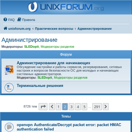
FAQ
Правила
unixforum.org
Практические вопросы
Администрирование
Администрирование
Модераторы:
SLEDopit
,
Модераторы разделов
Форум
Администрирование для начинающих
Обсуждение настройки и работы сервисов, резервирования, сетевых
настроек и вопросов безопасности ОС для молодых и начинающих
системных администраторов.
Модераторы:
SLEDopit
,
Модераторы разделов
Терминальные решения
Страница
2
из
291
1
2
3
4
5
291
Пред.
След.
8726 тем
…
Темы
openvpn Authenticate/Decrypt packet error: packet HMAC
authentication failed