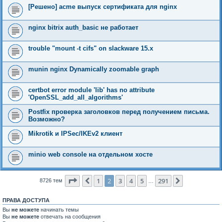
[Решено] acme выпуск сертификата для nginx
nginx bitrix auth_basic не работает
trouble "mount -t cifs" on slackware 15.x
munin nginx Dynamically zoomable graph
certbot error module 'lib' has no attribute
'OpenSSL_add_all_algorithms'
Postfix проверка заголовков перед получением письма.
Возможно?
Mikrotik и IPSec/IKEv2 клиент
minio web console на отдельном хосте
Страница
2
из
291
1
2
3
4
5
291
Пред.
След.
8726 тем
…
ПРАВА ДОСТУПА
Вы
не можете
начинать темы
Вы
не можете
отвечать на сообщения