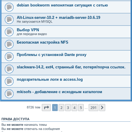
debian bookworm непонятная ситуация с сетью
Alt-Linux-server-10.2 + mariadb-server-10.6.19
Не запускается MYSQL
Выбор VPN
для передачи видео
Безопасная настройка NFS
Проблемы с установкой Dante proxy
slackware-14.2, ext4, странный баг, потеря/порча ссылок.
подозрительные логи в access.log
mkisofs - добавление с исходным каталогом
Страница
1
из
291
1
2
3
4
5
291
След.
8726 тем
…
ПРАВА ДОСТУПА
Вы
не можете
начинать темы
Вы
не можете
отвечать на сообщения