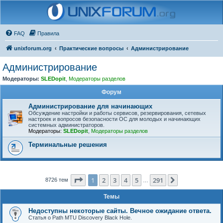
FAQ
Правила
unixforum.org
Практические вопросы
Администрирование
Администрирование
Модераторы:
SLEDopit
,
Модераторы разделов
Форум
Администрирование для начинающих
Обсуждение настройки и работы сервисов, резервирования, сетевых
настроек и вопросов безопасности ОС для молодых и начинающих
системных администраторов.
Модераторы:
SLEDopit
,
Модераторы разделов
Терминальные решения
Страница
1
из
291
1
2
3
4
5
291
След.
8726 тем
…
Темы
Недоступны некоторые сайты. Вечное ожидание ответа.
Статья о Path MTU Discovery Black Hole.