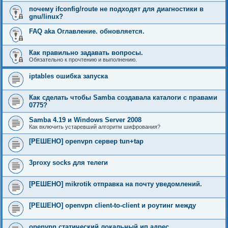
почему ifconfig/route не подходят для диагностики в
gnu/linux?
FAQ aka Оглавление. обновляется.
Как правильно задавать вопросы.
Обязательно к прочтению и выполнению.
iptables ошибка запуска
Как сделать чтобы Samba создавала каталоги с правами
0775?
Samba 4.19 и Windows Server 2008
Как включить устаревший алгоритм шифрования?
[РЕШЕНО] openvpn сервер tun+tap
3proxy socks для телеги
[РЕШЕНО] mikrotik отправка на почту уведомлений.
[РЕШЕНО] openvpn client-to-client и роутинг между
openvpn статический локальный ип адрес