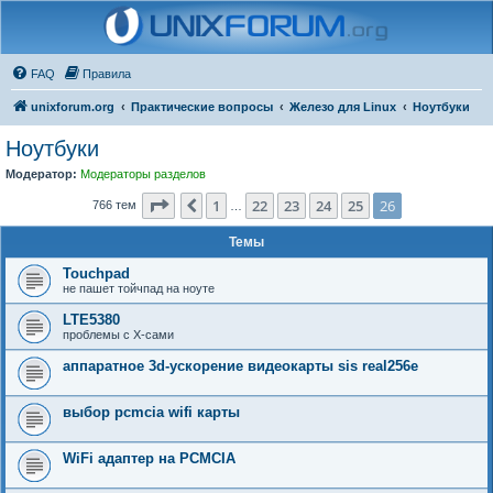
FAQ
Правила
unixforum.org
Практические вопросы
Железо для Linux
Ноутбуки
Ноутбуки
Модератор:
Модераторы разделов
Страница
26
из
26
1
22
23
24
25
26
Пред.
766 тем
…
Темы
Touchpad
не пашет тойчпад на ноуте
LTE5380
проблемы с Х-сами
аппаратное 3d-ускорение видеокарты sis real256e
выбор pcmcia wifi карты
WiFi адаптер на PCMCIA