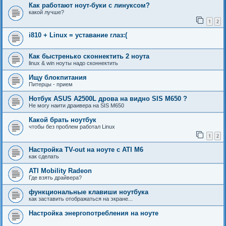
Как работают ноут-буки с линуксом?
какой лучше?
1
2
i810 + Linux = уставание глаз:(
Как быстренько сконнектить 2 ноута
linux & win ноуты надо сконнектить
Ищу блокпитания
Питерцы - прием
Нотбук ASUS A2500L дрова на видно SIS М650 ?
Не могу наити драивера на SIS М650
Какой брать ноутбук
чтобы без проблем работал Linux
1
2
Настройка TV-out на ноуте с ATI M6
как сделать
ATI Mobility Radeon
Где взять драйвера?
функциональные клавиши ноутбука
как заставить отображаться на экране...
Настройка энергопотребления на ноуте