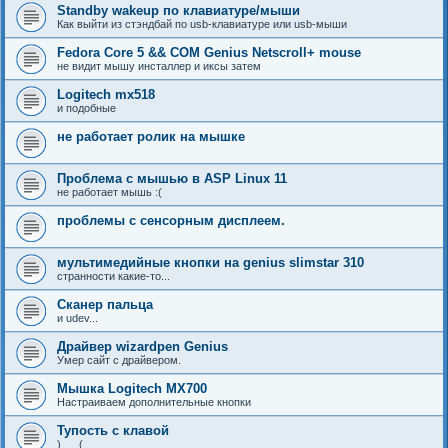
Standby wakeup по клавиатуре/мыши
Как выйти из стэндбай по usb-клавиатуре или usb-мыши
Fedora Core 5 && COM Genius Netscroll+ mouse
не видит мышу инсталлер и иксы затем
Logitech mx518
и подобные
не работает ролик на мышке
Проблема с мышью в ASP Linux 11
не работает мышь :(
проблемы с сенсорным дисплеем.
мультимедийные кнопки на genius slimstar 310
странности какие-то...
Сканер пальца
и udev...
Драйвер wizardpen Genius
Умер сайт с драйвером.
Мышка Logitech MX700
Настраиваем дополнительные кнопки
Тупость с клавой
)___(