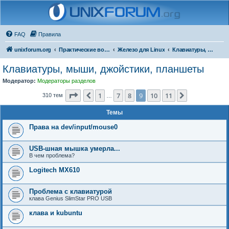
FAQ
Правила
unixforum.org
Практические вопросы
Железо для Linux
Клавиатуры, мыши, джойстики, планшеты
Клавиатуры, мыши, джойстики, планшеты
Модератор:
Модераторы разделов
Страница
9
из
11
1
7
8
9
10
11
Пред.
След.
310 тем
…
Темы
Права на dev/input/mouse0
USB-шная мышка умерла...
В чем проблема?
Logitech MX610
Проблема с клавиатурой
клава Genius SlimStar PRO USB
клава и kubuntu