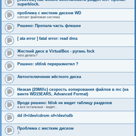
superblock.
проблема с жестким диском WD
слетает файловая система
Решено: Пропала часть флешки
[ ata error ] fatal error: read dma
Жесткий диск в VirtualBox - ругань fsck
чего делать?
Решено: sfdisk переразметил ?
Автоотключение жёсткого диска
Низкая (20Мб\с) скорость копирования файлов в mc (на
винте WD15EARS, Advanced Format)
Вроде решено: fdisk не видит таблицу разделов
а все остальные - видят...
dd if=/dev/cdrom of=/dev/sdb
Проблема с жестким диском
:)