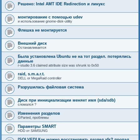
Решено: Intel AMT IDE Redirection и линукс
монтирование с помощью udev
и использование gnome-disk-utility
Флешка не монтируется
Внешний диск
Останавливается
Была установлена Ubuntu не на тот раздел. потерялись
данные
r-studio 3.6 claimed attribute size was shrunk to 0x50
raid, s.m.a.r.t.
DELL or MegaRaid controller
Разрушилась файловая система
Диск при иннициализации меняет имя (sda/sdb)
сломался ?
Изменения разделов
GParted, проблемы
Параметры SMART
HDD от SAMSUNG
[SOLVED] Как можно восстановить раздел xfs? пропал