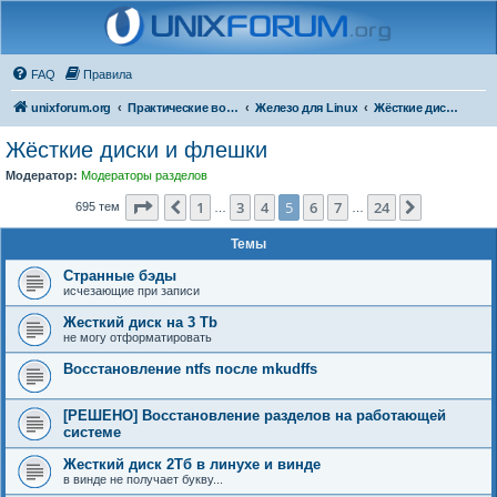
FAQ
Правила
unixforum.org
Практические вопросы
Железо для Linux
Жёсткие диски и флешки
Жёсткие диски и флешки
Модератор:
Модераторы разделов
Страница
5
из
24
1
3
4
5
6
7
24
Пред.
След.
695 тем
…
…
Темы
Странные бэды
исчезающие при записи
Жесткий диск на 3 Tb
не могу отформатировать
Восстановление ntfs после mkudffs
[РЕШЕНО] Восстановление разделов на работающей
системе
Жесткий диск 2Тб в линухе и винде
в винде не получает букву...