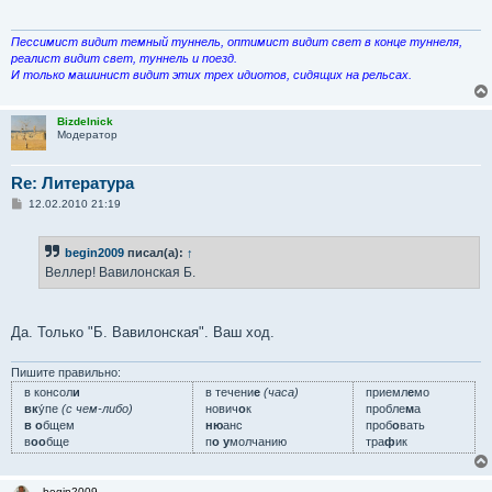
щ
е
н
и
Пессимист видит темный туннель, оптимист видит свет в конце туннеля,
е
реалист видит свет, туннель и поезд.
И только машинист видит этих трех идиотов, сидящих на рельсах.
Bizdelnick
Модератор
Re: Литература
С
12.02.2010 21:19
о
о
б
begin2009
писал(а):
↑
щ
е
Веллер! Вавилонская Б.
н
и
е
Да. Только "Б. Вавилонская". Ваш ход.
Пишите правильно:
в консол
и
в течени
е
(часа)
приемл
е
мо
вк
у́пе
(с чем-либо)
нович
о
к
пробле
м
а
в о
бщем
ню
анс
проб
о
вать
в
оо
бще
п
о у
молчанию
тра
ф
ик
begin2009