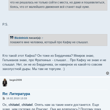
что не решалась не только сойти с места, но даже и пошевелиться,
боясь, что от малейшего движения всё станет ещё хуже.
P.S.
Bizdelnick
писал(а):
↑
покажите мне человека, который про Кафку не слышал.
Кто такой этот Кафка? Он тоже из Бердичева? Меиров знаю,
Гельманов знаю, про Фраткиных - слышал... Про Кафку не знаю и не
слышал. Нет, он не из Бердичева, он наверное из какой-то совсем
захолустной дыры. Мы там не торгуем. :)
begin2009
Re: Литература
С
16.02.2010 13:33
о
о
Ох,
chitatel
,
chitatel
. Опять нам за такие книги достанется. Еще
б
хуже, чем госпоже де Ронсекс. Она же вляпалась? Поэтому пока
щ