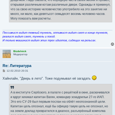
дощечкой. Надо сказать, что изрядную часть своей жизни я провел,
открывая различным котам различные двери. Однажды я прикинул,
что за свою историю человечество употребило на это занятие ни
много, ни мало, как девятьсот семьдесят восемь человеко-часов.
Могу показать вам расчеты.
Пессимист видит темный туннель, оптимист видит свет в конце туннеля,
реалист видит свет, туннель и поезд.
И только машинист видит этих трех идиотов, сидящих на рельсах.
Bizdelnick
Модератор
Re: Литература
С
12.02.2010 20:31
о
о
Хайнлайн, "Дверь в лето". Тоже подумывал её загадать
б
щ
е
н
и
А в институте Сербского, в палате с решёткой в окне, раскачивался
е
и вдруг хихикал капитан Вагин, командир эскадрильи 27-го ИАП.
Это его СУ-29 был первым послан на облёт неопознанной цели.
Капитан цель опознал, ещё бы офицер такую цель не опознал, но
на земле доклад превратился в диагноз, разъярённый комполка