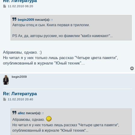
Re: Литература
С
11.02.2010 06:20
о
о
б
begin2009
писал(а):
↑
щ
е
Авторы отец и сын. Книга первая в трилогии.
н
и
е
PS Ах, да, авторы русские, но фамилии "какбэ намекают"...
Абрамовы, однако. :)
Но читал я у них только лишь рассказ "Четыре цвета памяти",
опубликованный в журнале "Юный техник"...
begin2009
Re: Литература
С
11.02.2010 20:40
о
о
б
allez
писал(а):
↑
щ
е
Абрамовы, однако.
н
и
Но читал я у них только лишь рассказ "Четыре цвета памяти",
е
опубликованный в журнале "Юный техник"...