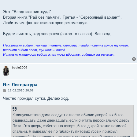
Это: "Всадники ниоткуда".
Вторая книга "Рай без памяти". Третья - "Серебряный вариант".
Любителям фантастики авторов рекомендую.
Будем считать, ход завершен (автор-то назван). Ваш ход.
Пессимист видит темный туннель, оптимист видит свет в конце туннеля,
реалист видит свет, туннель и поезд.
И только машинист видит этих трех идиотов, сидящих на рельсах.
begin2009
Re: Литература
С
12.02.2010 20:08
о
о
Честно прождал сутки. Делаю ход.
б
щ
е
н
К минусам этого дома следует отнести обилие дверей: их было
и
е
одиннадцать, даже двенадцать, если считать персональную дверь
Пита. Эта дверь, собственно говоря, была дырой в окне нежилой
спальни. Я вырезал ее по габариту питовых усов и прикрыл