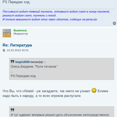
PS Передаю ход.
Пессимист видит темный туннель, оптимист видит свет в конце туннеля,
реалист видит свет, туннель и поезд.
И только машинист видит этих трех идиотов, сидящих на рельсах.
Bizdelnick
Модератор
Re: Литература
С
15.02.2010 20:51
о
о
б
begin2009
писал(а):
↑
щ
е
Олесь Бердник. "Пути титанов."
н
...
и
е
PS Передаю ход.
Что Вы, что chitatel - уж загадаете, так никто не узнает
Ближе
надо быть к народу, а то всех игроков распугали.
И тут адвокат впервые решил дать объяснение непосредственно