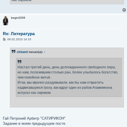
begin2009
Re: Литература
С
08.02.2010 14:10
о
о
б
chitatel
писал(а):
↑
щ
е
н
и
е
Настал третий день, день долгожданнного свободного пира,
но нам, получившим столько ран, более улыбалось богатство,
чем покойное житьё.
Итак, мы мрачно раздумывали, как бы нам отвратить
надвигавшуюся грозу, как вдруг один из рабов Агамемнона
испугал нас окриком.
Гай Петроний Арбитр "САТИРИКОН"
Задание в моем предыдущем посте.