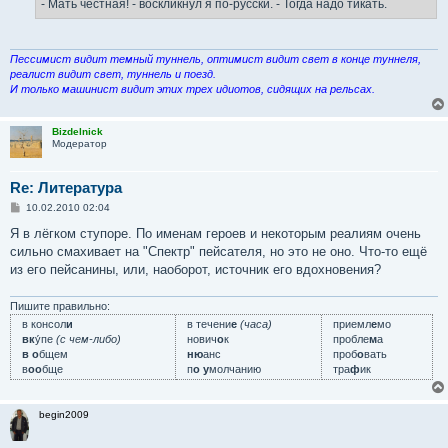
- Мать честная! - воскликнул я по-русски. - Тогда надо тикать.
Пессимист видит темный туннель, оптимист видит свет в конце туннеля,
реалист видит свет, туннель и поезд.
И только машинист видит этих трех идиотов, сидящих на рельсах.
Bizdelnick
Модератор
Re: Литература
С
10.02.2010 02:04
о
о
Я в лёгком ступоре. По именам героев и некоторым реалиям очень
б
сильно смахивает на "Спектр" пейсателя, но это не оно. Что-то ещё
щ
е
из его пейсанины, или, наоборот, источник его вдохновения?
н
и
е
Пишите правильно:
в консол
и
в течени
е
(часа)
приемл
е
мо
вк
у́пе
(с чем-либо)
нович
о
к
пробле
м
а
в о
бщем
ню
анс
проб
о
вать
в
оо
бще
п
о у
молчанию
тра
ф
ик
begin2009