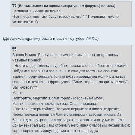
щ
е
(Висказывание на одном литературном форуме.) писал(а):
н
Заглянул. Ниччччё не понял.
и
е
И эти люди мне таки будут говорить, что "Т" Пелевина тяжело
читается? о_О
(До Александра ему расти и расти - сугубое ИМХО)
Вошла Ирина. Я не узнал ее имени и мысленно по-прежнему
называл Ириной.
- Нести сюда выпивку неудобно, - сказала она, - обратят внимание.
Пойдемте в бар. Там все пьяны, и еще два гостя - не событие.
Бармен предупрежден. Только пусть американец молчит, а на все
вопросы отвечает по-французски: "Болит горло - говорить не могу".
Вас как зовут?
Мартин.
Повторите, Мартин: "Болит горло - говорить не могу".
Мартин повторил несколько раз. Она поправила:
- Вот так. Теперь сойдет. Полчаса верных вам ничто не грозит.
Через полчаса появится Ланге с минером и автоматчиками. Из
бара ведет внутренняя лестница в верхнюю комнату, где играет в
бридж генерал Бер. Под столом у него мина с часовым механизмом:
через сорок пять минут здание взлетит на воздух.