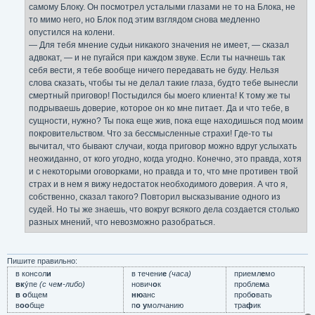
самому Блоку. Он посмотрел усталыми глазами не то на Блока, не
то мимо него, но Блок под этим взглядом снова медленно
опустился на колени.
— Для тебя мнение судьи никакого значения не имеет, — сказал
адвокат, — и не пугайся при каждом звуке. Если ты начнешь так
себя вести, я тебе вообще ничего передавать не буду. Нельзя
слова сказать, чтобы ты не делал такие глаза, будто тебе вынесли
смертный приговор! Постыдился бы моего клиента! К тому же ты
подрываешь доверие, которое он ко мне питает. Да и что тебе, в
сущности, нужно? Ты пока еще жив, пока еще находишься под моим
покровительством. Что за бессмысленные страхи! Где-то ты
вычитал, что бывают случаи, когда приговор можно вдруг услыхать
неожиданно, от кого угодно, когда угодно. Конечно, это правда, хотя
и с некоторыми оговорками, но правда и то, что мне противен твой
страх и в нем я вижу недостаток необходимого доверия. А что я,
собственно, сказал такого? Повторил высказывание одного из
судей. Но ты же знаешь, что вокруг всякого дела создается столько
разных мнений, что невозможно разобраться.
Пишите правильно:
в консол
и
в течени
е
(часа)
приемл
е
мо
вк
у́пе
(с чем-либо)
нович
о
к
пробле
м
а
в о
бщем
ню
анс
проб
о
вать
в
оо
бще
п
о у
молчанию
тра
ф
ик