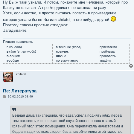
Ну Вы ж таки узнали. И потом, покажите мне человека, который про
Кафку не слышал. А про Бердника я не слышал ни разу.
Хотя, если честно, я просто пытаюсь попасть в произведение,
которое узнали бы не Вы или chitatel, а кто-нибудь другой
Поэтому совсем простые отпадают.
Загадывайте.
Пишите правильно:
в консол
и
в течени
е
(часа)
приемл
е
мо
вк
у́пе
(с чем-либо)
нович
о
к
пробле
м
а
в о
бщем
ню
анс
проб
о
вать
в
оо
бще
п
о у
молчанию
тра
ф
ик
chitatel
Re: Литература
С
16.02.2010 08:46
о
о
б
щ
е
Бедная дама так спешила, что едва успела поднять юбку перед
н
тем, как сесть, и по несчастной случайности попала в самый
и
е
грязный угол этого помещения. Она перепачкала нечистотами и
бедра и зад и со всех сторон была так облеплена этой гадостью,