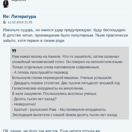
Re: Литература
С
12.02.2010 21:55
о
о
Извольте сударь, но нанося удар предупреждаю: буду беспощаден.
б
В детстве читал, произведение было популярным. Ныне практически
щ
е
забыто, хотя первое в своем роде.
н
и
е
Рам нажал кнопку на панели. Что-то зашипело, затем зазвучал
спокойный человеческий голос. Он говорил на непонятном языке.
Только отдельные слова напоминали современные.
- А теперь прослушайте перевод.
Вспыхнули глазки переводной машины. Ученые услышали:
- Двадцать первое столетие. Две тысячи пятьдесят восьмой год.
Галактические координаты на кинопленке...
В зале зашумели. Послышались возгласы ученых:
- Десять тысяч лет назад?
- Невероятно!
- Братья! - разъяснил Рам. - Мы проверили координаты.
Экспедиция вылетела с нашей Земли десять тысяч лет назад.
Ой, ладно, не буду так жесток. Еще цитата оттуда же.