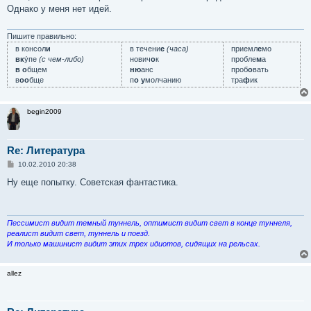
б
Однако у меня нет идей.
щ
е
н
и
Пишите правильно:
е
в консол
и
в течени
е
(часа)
приемл
е
мо
вк
у́пе
(с чем-либо)
нович
о
к
пробле
м
а
в о
бщем
ню
анс
проб
о
вать
в
оо
бще
п
о у
молчанию
тра
ф
ик
begin2009
Re: Литература
С
10.02.2010 20:38
о
о
Ну еще попытку. Советская фантастика.
б
щ
е
н
и
Пессимист видит темный туннель, оптимист видит свет в конце туннеля,
е
реалист видит свет, туннель и поезд.
И только машинист видит этих трех идиотов, сидящих на рельсах.
allez