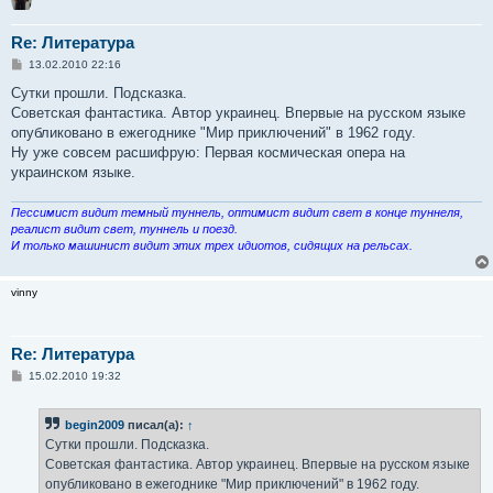
Re: Литература
С
13.02.2010 22:16
о
о
Сутки прошли. Подсказка.
б
Советская фантастика. Автор украинец. Впервые на русском языке
щ
е
опубликовано в ежегоднике "Мир приключений" в 1962 году.
н
Ну уже совсем расшифрую: Первая космическая опера на
и
е
украинском языке.
Пессимист видит темный туннель, оптимист видит свет в конце туннеля,
реалист видит свет, туннель и поезд.
И только машинист видит этих трех идиотов, сидящих на рельсах.
vinny
Re: Литература
С
15.02.2010 19:32
о
о
б
begin2009
писал(а):
↑
щ
е
Сутки прошли. Подсказка.
н
Советская фантастика. Автор украинец. Впервые на русском языке
и
е
опубликовано в ежегоднике "Мир приключений" в 1962 году.