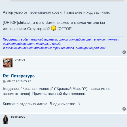
е
Автор умер от переливания крови. Называйте и ход засчитан.
[OFTOP]
chitatel
, а мы с Вами не вместе книжки читали (за
исключением Стругацких)?
[OFTOP]
Пессимист видит темный туннель, оптимист видит свет в конце туннеля,
реалист видит свет, туннель и поезд.
И только машинист видит этих трех идиотов, сидящих на рельсах.
chitatel
Re: Литература
С
09.02.2010 05:23
о
о
Богданов, "Красная планета" ("Красный Марс"(?), название не
б
вспомню точно). Примечательный был человек.
щ
е
н
Книжки я отдельно читаю. В одиночестве. :)
и
е
begin2009