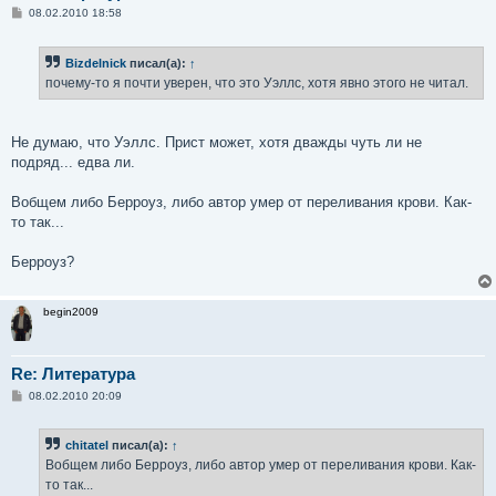
С
08.02.2010 18:58
о
о
б
Bizdelnick
писал(а):
↑
щ
е
почему-то я почти уверен, что это Уэллс, хотя явно этого не читал.
н
и
е
Не думаю, что Уэллс. Прист может, хотя дважды чуть ли не
подряд... едва ли.
Вобщем либо Берроуз, либо автор умер от переливания крови. Как-
то так...
Берроуз?
begin2009
Re: Литература
С
08.02.2010 20:09
о
о
б
chitatel
писал(а):
↑
щ
е
Вобщем либо Берроуз, либо автор умер от переливания крови. Как-
н
то так...
и