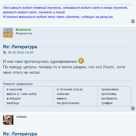
Пессимист видит темный туннель, оптимист видит свет в конце туннеля,
реалист видит свет, туннель и поезд.
И только машинист видит этих трех идиотов, сидящих на рельсах.
Bizdelnick
Модератор
Re: Литература
С
08.02.2010 14:30
о
о
И они таки протиснулись одновременно
б
По поводу цитаты: почему-то я почти уверен, что это Уэллс, хотя
щ
е
явно этого не читал.
н
и
е
Пишите правильно:
в консол
и
в течени
е
(часа)
приемл
е
мо
вк
у́пе
(с чем-либо)
нович
о
к
пробле
м
а
в о
бщем
ню
анс
проб
о
вать
в
оо
бще
п
о у
молчанию
тра
ф
ик
chitatel
Re: Литература