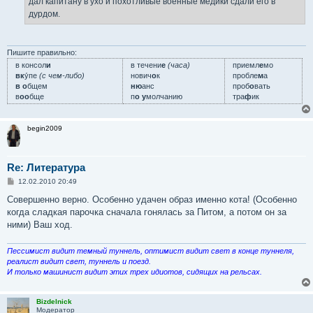
дал капитану в ухо и похотливые военные медики сдали его в
дурдом.
Пишите правильно:
в консол
и
в течени
е
(часа)
приемл
е
мо
вк
у́пе
(с чем-либо)
нович
о
к
пробле
м
а
в о
бщем
ню
анс
проб
о
вать
в
оо
бще
п
о у
молчанию
тра
ф
ик
begin2009
Re: Литература
С
12.02.2010 20:49
о
о
Совершенно верно. Особенно удачен образ именно кота! (Особенно
б
когда сладкая парочка сначала гонялась за Питом, а потом он за
щ
е
ними) Ваш ход.
н
и
е
Пессимист видит темный туннель, оптимист видит свет в конце туннеля,
реалист видит свет, туннель и поезд.
И только машинист видит этих трех идиотов, сидящих на рельсах.
Bizdelnick
Модератор