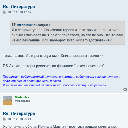
Re: Литература
С
10.02.2010 17:52
о
о
б
Bizdelnick
писал(а):
↑
щ
е
Я в лёгком ступоре. По именам героев и некоторым реалиям очень
н
сильно смахивает на "Спектр" пейсателя, но это не оно. Что-то ещё
и
е
из его пейсанины, или, наоборот, источник его вдохновения?
Тогда намек. Авторы отец и сын. Книга первая в трилогии.
PS Ах, да, авторы русские, но фамилии "какбэ намекают"...
Пессимист видит темный туннель, оптимист видит свет в конце туннеля,
реалист видит свет, туннель и поезд.
И только машинист видит этих трех идиотов, сидящих на рельсах.
Bizdelnick
Модератор
Re: Литература
С
10.02.2010 20:24
о
о
Ясно, имена сбили. Ирина и Мартин - всё-таки редкое сочетание.