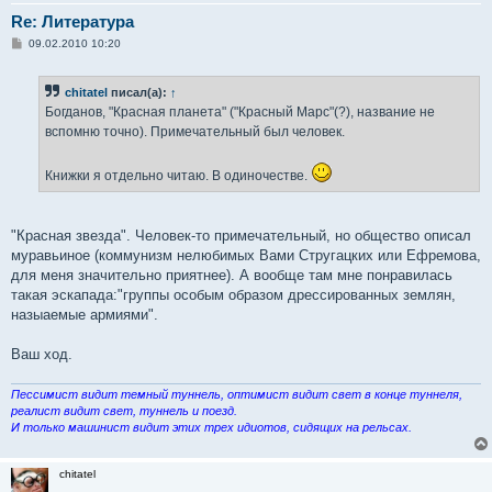
Re: Литература
С
09.02.2010 10:20
о
о
б
chitatel
писал(а):
↑
щ
е
Богданов, "Красная планета" ("Красный Марс"(?), название не
н
вспомню точно). Примечательный был человек.
и
е
Книжки я отдельно читаю. В одиночестве.
"Красная звезда". Человек-то примечательный, но общество описал
муравьиное (коммунизм нелюбимых Вами Стругацких или Ефремова,
для меня значительно приятнее). А вообще там мне понравилась
такая эскапада:"группы особым образом дрессированных землян,
назыаемые армиями".
Ваш ход.
Пессимист видит темный туннель, оптимист видит свет в конце туннеля,
реалист видит свет, туннель и поезд.
И только машинист видит этих трех идиотов, сидящих на рельсах.
chitatel