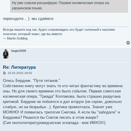
Ну уже совсем расшифрую: Первая космическая опера на
украинском языке.
переходите... ): мы сдаёмся.
Всегда пишите код так, будто сопровождать его будет склонный к насилию
психопат, который знает, где вы живете.
— Martin Golding
begin2009
Re: Литература
С
15.02.2010 19:52
о
о
Олесь Бердник. "Пути титанов."
б
Собственно книгу могут знать те кто читал фантастику во времена
щ
е
оны. Но для своего времени это было событие. Первая советская
н
космическая опера, "Гриада" Колпакова, была страшно разругана
и
е
критикой. Бердник не побоялся и дал вторую (не скрою, довольно
слабую, но на безрыбье...). Критика промолчала. Значит уже
МОЖНО! И появилась трилогия Снегова. А если бы "забодали" и
Бердника? Решился бы Снегов писать в этом жанре?
(Сия окололитературоведческая эскапада - мое ИМХО©)