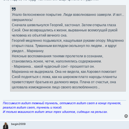
Упало белоснежное покрытие. Люди взволнованно замерли. И вот...
свершилось!
Сначала шевельнулся Георгий, застонал. Затем открыла глаза
Сиой. Они возвращались к жизни, вырванные всемогущей рукой
человека из объятий вечного сна.
Георгий медленно подымался, нащупывая руками опору. Медленно
открыл глаза. Туманным взглядом скользнул по людям... и вдруг
увидел... Марианну.
Неясные воспоминания тенями пролетели в сознании,
становились яснее, четче, наполнялись содержанием.
- Марианна... какой чудесный сон! - прошептал он.
Марианна не выдержала. Она не видела, как Аэровел помогает
Сиой подняться с ложа, как на широком плато народы планеты
приветствуют братьев из далекого мира. Плача от счастья, она
целовала изможденное лицо своего возлюбленного...
Пессимист видит темный туннель, оптимист видит свет в конце туннеля,
реалист видит свет, туннель и поезд.
И только машинист видит этих трех идиотов, сидящих на рельсах.
begin2009