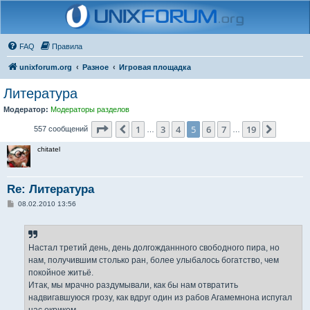
FAQ
Правила
unixforum.org
Разное
Игровая площадка
Литература
Модератор:
Модераторы разделов
Страница
5
из
19
1
3
4
5
6
7
19
Пред.
След.
557 сообщений
…
…
chitatel
Re: Литература
С
08.02.2010 13:56
о
о
б
щ
е
Настал третий день, день долгожданнного свободного пира, но
н
нам, получившим столько ран, более улыбалось богатство, чем
и
е
покойное житьё.
Итак, мы мрачно раздумывали, как бы нам отвратить
надвигавшуюся грозу, как вдруг один из рабов Агамемнона испугал
нас окриком.