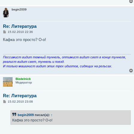
begin2009
Re: Литература
С
15.02.2010 22:36
о
о
Кафка это просто? О-о!
б
щ
е
н
и
Пессимист видит темный туннель, оптимист видит свет в конце туннеля,
е
реалист видит свет, туннель и поезд.
И только машинист видит этих трех идиотов, сидящих на рельсах.
Bizdelnick
Модератор
Re: Литература
С
15.02.2010 23:08
о
о
б
begin2009
писал(а):
↑
щ
е
Кафка это просто? О-о!
н
и
е