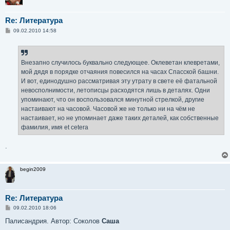
Re: Литература
С
09.02.2010 14:58
о
о
б
щ
е
Внезапно случилось буквально следующее. Оклеветан клевретами,
н
мой дядя в порядке отчаяния повесился на часах Спасской башни.
и
е
И вот, единодушно рассматривая эту утрату в свете её фатальной
невосполнимости, летописцы расходятся лишь в деталях. Одни
упоминают, что он воспользовался минутной стрелкой, другие
настаивают на часовой. Часовой же не только ни на чём не
настаивает, но не упоминает даже таких деталей, как собственные
фамилия, имя et cetera
.
begin2009
Re: Литература
С
09.02.2010 18:06
о
о
Палисандрия. Автор: Соколов
Саша
б