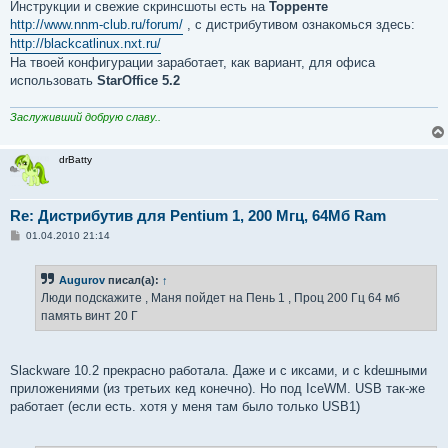
Инструкции и свежие скринсшоты есть на
Торренте
http://www.nnm-club.ru/forum/
, с дистрибутивом ознакомься здесь:
http://blackcatlinux.nxt.ru/
На твоей конфигурации заработает, как вариант, для офиса
использовать
StarOffice 5.2
Заслуживший добрую славу..
drBatty
Re: Дистрибутив для Pentium 1, 200 Мгц, 64Мб Ram
С
01.04.2010 21:14
о
о
б
Augurov
писал(а):
↑
щ
е
Люди подскажите , Маня пойдет на Пень 1 , Проц 200 Гц 64 мб
н
память винт 20 Г
и
е
Slackware 10.2 прекрасно работала. Даже и с иксами, и с kdeшными
приложениями (из третьих кед конечно). Но под IceWM. USB так-же
работает (если есть. хотя у меня там было только USB1)