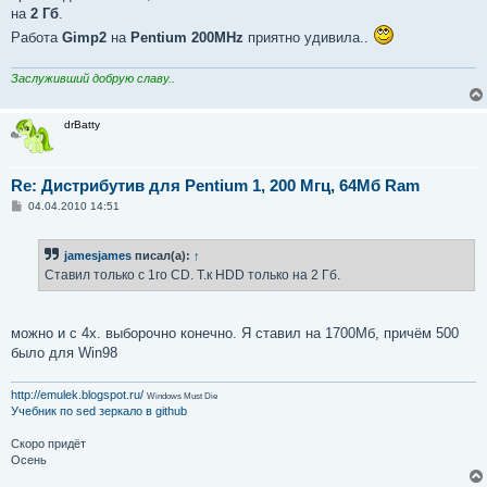
на
2 Гб
.
Работа
Gimp2
на
Pentium 200MHz
приятно удивила..
Заслуживший добрую славу..
drBatty
Re: Дистрибутив для Pentium 1, 200 Мгц, 64Мб Ram
С
04.04.2010 14:51
о
о
б
jamesjames
писал(а):
↑
щ
е
Ставил только с 1го CD. Т.к HDD только на 2 Гб.
н
и
е
можно и с 4х. выборочно конечно. Я ставил на 1700Мб, причём 500
было для Win98
http://emulek.blogspot.ru/
Windows Must Die
Учебник по sed
зеркало в github
Скоро придёт
Осень