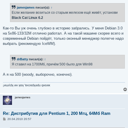
о
б
jamesjames
писал(а):
↑
щ
е
Если желание возиться со старым железом ещё живёт, установи
н
Black Cat Linux 6.2
и
е
Как-то Вы уж очень глубоко в историю забрались. У меня Debian 3.0
на 5x86-133/32M отлично работал. А на такой машине скорее всего и
современный Debian пойдёт, только оконный менеджер полегче надо
выбрать (рекомендую IceWM).
drBatty
писал(а):
↑
Я ставил на 1700Мб, причём 500 было для Win98
А я на 500 (woody, выборочно, конечно).
¡иɯʎdʞ ин ʞɐʞ 'ɐнɔɐdʞǝdu qнεиж
jamesjames
Re: Дистрибутив для Pentium 1, 200 Мгц, 64Мб Ram
С
20.04.2010 20:57
о
о