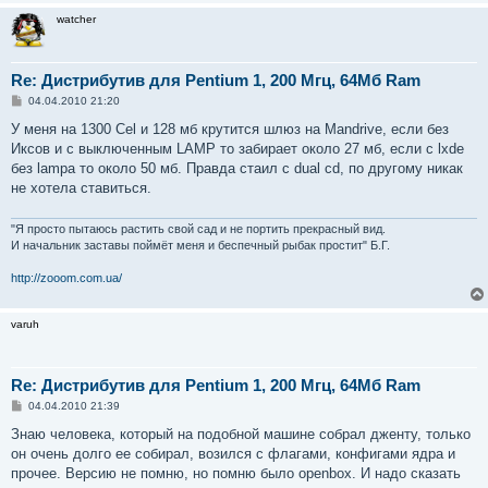
watcher
Re: Дистрибутив для Pentium 1, 200 Мгц, 64Мб Ram
С
04.04.2010 21:20
о
о
У меня на 1300 Cel и 128 мб крутится шлюз на Mandrive, если без
б
Иксов и с выключенным LAMP то забирает около 27 мб, если с lxde
щ
е
без lampa то около 50 мб. Правда стаил с dual cd, по другому никак
н
не хотела ставиться.
и
е
"Я просто пытаюсь растить свой сад и не портить прекрасный вид.
И начальник заставы поймёт меня и беспечный рыбак простит" Б.Г.
http://zooom.com.ua/
varuh
Re: Дистрибутив для Pentium 1, 200 Мгц, 64Мб Ram
С
04.04.2010 21:39
о
о
Знаю человека, который на подобной машине собрал дженту, только
б
он очень долго ее собирал, возился с флагами, конфигами ядра и
щ
е
прочее. Версию не помню, но помню было openbox. И надо сказать
н