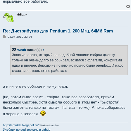
нормально все работало.
и
е
drBatty
Re: Дистрибутив для Pentium 1, 200 Мгц, 64Мб Ram
С
04.04.2010 23:26
о
о
б
varuh
писал(а):
↑
щ
е
Знаю человека, который на подобной машине собрал дженту,
н
только он очень долго ее собирал, возился с флагами, конфигами
и
е
ядра и прочее. Версию не помню, но помню было openbox. И надо
сказать нормально все работало.
а я ничего не собирал и не мучился.
(не, потом было время - собрал. тоже всё заработало, причём
несколько быстрее, хотя смысла особого в этом нет - "быстрота"
была заметна только по тестам. На глаз - то-же). А пока собиралась,
я хорошо выспался.
http://emulek.blogspot.ru/
Windows Must Die
Учебник по sed
зеркало в github