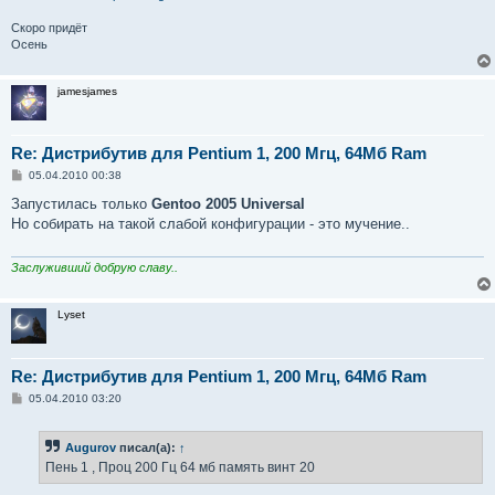
Скоро придёт
Осень
jamesjames
Re: Дистрибутив для Pentium 1, 200 Мгц, 64Мб Ram
С
05.04.2010 00:38
о
о
Запустилась только
Gentoo 2005 Universal
б
Но собирать на такой слабой конфигурации - это мучение..
щ
е
н
и
Заслуживший добрую славу..
е
Lyset
Re: Дистрибутив для Pentium 1, 200 Мгц, 64Мб Ram
С
05.04.2010 03:20
о
о
б
Augurov
писал(а):
↑
щ
е
Пень 1 , Проц 200 Гц 64 мб память винт 20
н
и