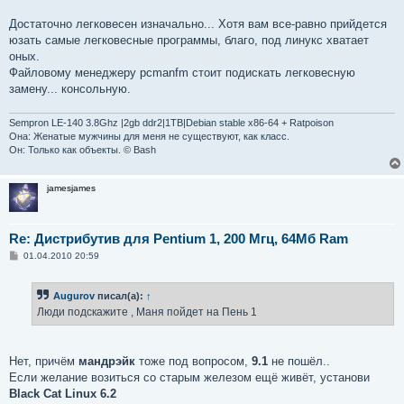
Достаточно легковесен изначально... Хотя вам все-равно прийдется
юзать самые легковесные программы, благо, под линукс хватает
оных.
Файловому менеджеру pcmanfm стоит подискать легковесную
замену... консольную.
Sempron LE-140 3.8Ghz |2gb ddr2|1TB|Debian stable x86-64 + Ratpoison
Она: Женатые мужчины для меня не существуют, как класс.
Он: Только как объекты. © Bash
jamesjames
Re: Дистрибутив для Pentium 1, 200 Мгц, 64Мб Ram
С
01.04.2010 20:59
о
о
б
Augurov
писал(а):
↑
щ
е
Люди подскажите , Маня пойдет на Пень 1
н
и
е
Нет, причём
мандрэйк
тоже под вопросом,
9.1
не пошёл..
Если желание возиться со старым железом ещё живёт, установи
Black Cat Linux 6.2