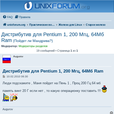
FAQ
Правила
unixforum.org
Практические вопросы
Железо для Linux
Старое железо
Дистрибутив для Pentium 1, 200 Мгц, 64Мб
Ram
(Пойдет ли Мандрива?)
Модератор:
Модераторы разделов
19 сообщений • Страница
1
из
1
Augurov
Дистрибутив для Pentium 1, 200 Мгц, 64Мб Ram
С
10.02.2010 06:30
о
о
Люди подскажите , Маня пойдет на Пень 1 , Проц 200 Гц 64 мб
б
щ
память винт 20 Г если нет , то какую операционку поставить !!!
е
н
и
е
Augurov