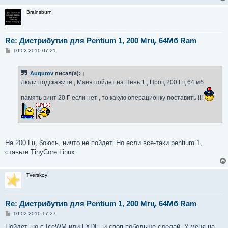
Brainsburn
Re: Дистрибутив для Pentium 1, 200 Мгц, 64Мб Ram
С
10.02.2010 07:21
о
о
б
Augurov
писал(а):
↑
щ
е
Люди подскажите , Маня пойдет на Пень 1 , Проц 200 Гц 64 мб
н
и
память винт 20 Г если нет , то какую операционку поставить !!!
е
На 200 Гц, боюсь, ничто не пойдет. Но если все-таки pentium 1,
ставьте TinyCore Linux
Tverskoy
Re: Дистрибутив для Pentium 1, 200 Мгц, 64Мб Ram
С
10.02.2010 17:27
о
о
Пойдет, но с IceWM или LXDE, и своп побольше сделай. У меня на