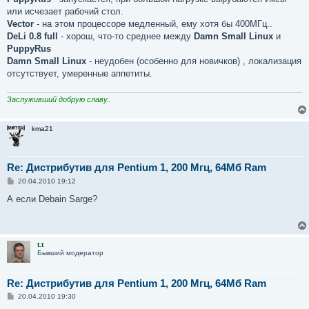
или исчезает рабочий стол.
Vector
- на этом процессоре медленный, ему хотя бы 400МГц..
DeLi 0.8 full
- хорош, что-то среднее между
Damn Small Linux
и
PuppyRus
Damn Small Linux
- неудобен (особенно для новичков) , локализация
отсутствует, умеренные аппетиты.
Заслуживший добрую славу..
kma21
Re: Дистрибутив для Pentium 1, 200 Мгц, 64Мб Ram
С
20.04.2010 19:12
о
о
А если Debain Sarge?
б
щ
е
н
и
t.t
е
Бывший модератор
Re: Дистрибутив для Pentium 1, 200 Мгц, 64Мб Ram
С
20.04.2010 19:30
о