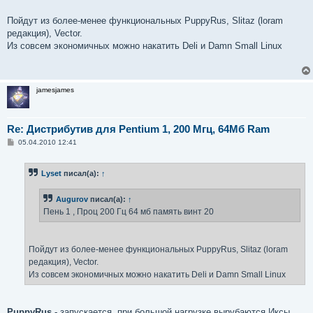
е
Пойдут из более-менее функциональных PuppyRus, Slitaz (loram
редакция), Vector.
Из совсем экономичных можно накатить Deli и Damn Small Linux
jamesjames
Re: Дистрибутив для Pentium 1, 200 Мгц, 64Мб Ram
С
05.04.2010 12:41
о
о
б
Lyset
писал(а):
↑
щ
е
н
Augurov
писал(а):
↑
и
е
Пень 1 , Проц 200 Гц 64 мб память винт 20
Пойдут из более-менее функциональных PuppyRus, Slitaz (loram
редакция), Vector.
Из совсем экономичных можно накатить Deli и Damn Small Linux
PuppyRus
- запускается, при большой нагрузке вырубаются Иксы