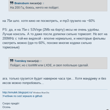
Brainsburn
писал(а):
↑
На 200 Гц, боюсь, ничто не пойдет.
на 75и шло. хотя кино не посмотреть, и mp3 грузило на ~60%
PS: да, и на 75и с S3Virge (2Mb на борту) иксы не очень удобны.
Лучше консоль. А то даже после допилки сильно тормозят. Но вот на
200MHz с той-же видяхой - вполне нормально, и некоторые фильмы
смотреть можно (где-то 60%, похоже многие кодеки сильно
тормозные)
Tverskoy
писал(а):
↑
Пойдет, но с IceWM или LXDE, и своп побольше сделай.
ага. только грузится будет наверное часа три... Хотя мандриву и без
иксов можно попробовать...
http://emulek.blogspot.ru/
Windows Must Die
Учебник по sed
зеркало в github
Скоро придёт
Осень