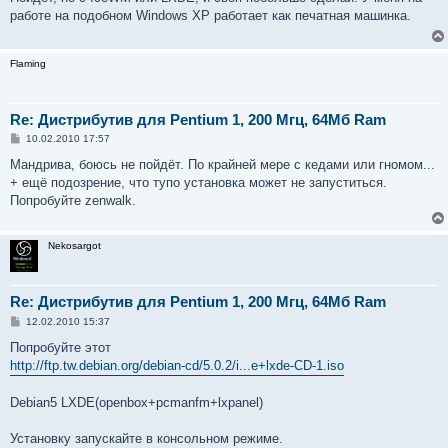
б
работе на подобном Windows XP работает как печатная машинка.
щ
е
н
и
Flaming
е
Re: Дистрибутив для Pentium 1, 200 Мгц, 64Мб Ram
С
10.02.2010 17:57
о
о
Мандрива, боюсь не пойдёт. По крайней мере с кедами или гномом...
б
+ ещё подозрение, что тупо установка может не запуститься.
щ
е
Попробуйте zenwalk.
н
и
е
Nekosargot
Re: Дистрибутив для Pentium 1, 200 Мгц, 64Мб Ram
С
12.02.2010 15:37
о
о
Попробуйте этот
б
http://ftp.tw.debian.org/debian-cd/5.0.2/i...e+lxde-CD-1.iso
щ
е
н
Debian5 LXDE(openbox+pcmanfm+lxpanel)
и
е
Установку запускайте в консольном режиме.