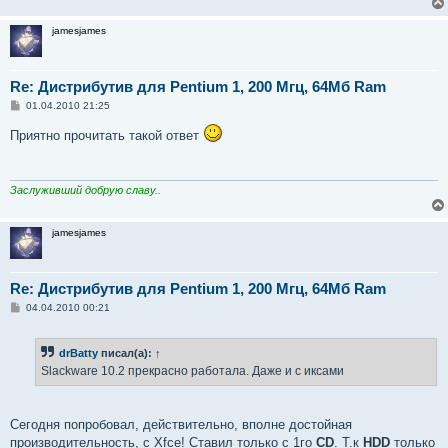
jamesjames
Re: Дистрибутив для Pentium 1, 200 Мгц, 64Мб Ram
С
01.04.2010 21:25
о
о
Приятно прочитать такой ответ
б
щ
е
н
и
Заслуживший добрую славу..
е
jamesjames
Re: Дистрибутив для Pentium 1, 200 Мгц, 64Мб Ram
С
04.04.2010 00:21
о
о
б
drBatty
писал(а):
↑
щ
е
Slackware 10.2 прекрасно работала. Даже и с иксами
н
и
е
Сегодня попробовал, действительно, вполне достойная
производительность, с Xfce! Ставил только с 1го
CD
. Т.к
HDD
только