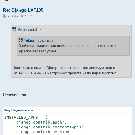
Re: Django LXF105
С
23.04.2010 15:05
о
о
б
Val
писал(а):
↑
щ
е
н
TuLiss
писал(а):
↑
и
е
В общем приложение news и comments не появляются :/
Apache перезапускал.
Насколько я помню Django, приложения как минимум еще в
INSTALLED_APPS в настройках проекта надо перечислить?
Перечислено.
Код:
Выделить всё
INSTALLED_APPS = (

    'django.contrib.auth',

    'django.contrib.contenttypes',

    'django.contrib.sessions',
