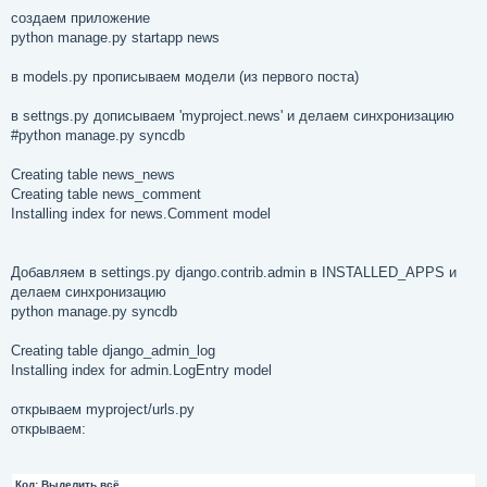
создаем приложение
python manage.py startapp news
в models.py прописываем модели (из первого поста)
в settngs.py дописываем 'myproject.news' и делаем синхронизацию
#python manage.py syncdb
Creating table news_news
Creating table news_comment
Installing index for news.Comment model
Добавляем в settings.py django.contrib.admin в INSTALLED_APPS и
делаем синхронизацию
python manage.py syncdb
Creating table django_admin_log
Installing index for admin.LogEntry model
открываем myproject/urls.py
открываем:
Код:
Выделить всё