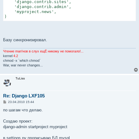
    'django.contrib.sites',

    'django.contrib.admin',

    'myproject.news',

)
Базу синхронизировал.
Чтение man'нов в слух ещЁ никому не помогало!...
kernel
4.2
chmod -x `which chmod`
War, war never changes...
TuLiss
Re: Django LXF105
С
23.04.2010 15:44
о
о
по шагам что делаю.
б
щ
е
Создаю проект:
н
django-admin startproject myproject
и
е
в settings.py прописываю БД mysql.