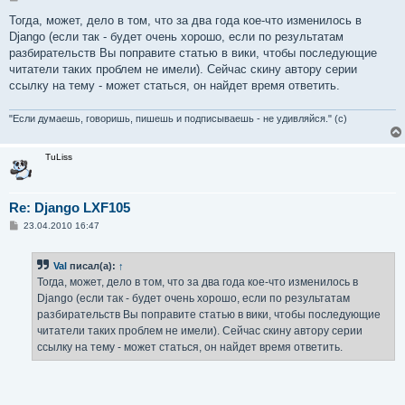
о
о
Тогда, может, дело в том, что за два года кое-что изменилось в
б
Django (если так - будет очень хорошо, если по результатам
щ
е
разбирательств Вы поправите статью в вики, чтобы последующие
н
читатели таких проблем не имели). Сейчас скину автору серии
и
е
ссылку на тему - может статься, он найдет время ответить.
"Если думаешь, говоришь, пишешь и подписываешь - не удивляйся." (с)
TuLiss
Re: Django LXF105
С
23.04.2010 16:47
о
о
б
Val
писал(а):
↑
щ
е
Тогда, может, дело в том, что за два года кое-что изменилось в
н
Django (если так - будет очень хорошо, если по результатам
и
е
разбирательств Вы поправите статью в вики, чтобы последующие
читатели таких проблем не имели). Сейчас скину автору серии
ссылку на тему - может статься, он найдет время ответить.