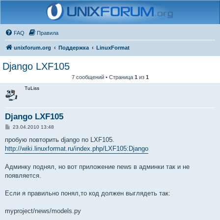
FAQ
Правила
unixforum.org
Поддержка
LinuxFormat
Django LXF105
7 сообщений • Страница
1
из
1
TuLiss
Django LXF105
С
23.04.2010 13:48
о
о
пробую повторить django по LXF105.
б
http://wiki.linuxformat.ru/index.php/LXF105:Django
щ
е
н
Админку поднял, но вот приложение news в админки так и не
и
е
появляется.
Если я правильно понял,то код должен выглядеть так:
myproject/news/models.py