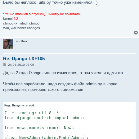
Было бы неплохо, urls.py точно уже изменился =)
Чтение man'нов в слух ещЁ никому не помогало!...
kernel
4.2
chmod -x `which chmod`
War, war never changes...
shultais
Re: Django LXF105
С
24.04.2010 03:00
о
о
Да, за 2 года Django сильно изменился, в том числе и админка.
б
щ
е
Чтобы всё заработало, надо создать файл admin.py в корне
н
приложения, примерно такого содержания
и
е
Код:
Выделить всё
# -*- coding: utf-8 -*-

from django.contrib import admin

from news.models import News

class NewsAdmin(admin.ModelAdmin):
