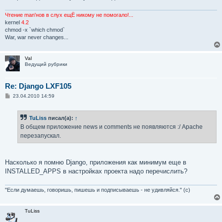
Чтение man'нов в слух ещЁ никому не помогало!...
kernel
4.2
chmod -x `which chmod`
War, war never changes...
Val
Ведущий рубрики
Re: Django LXF105
С
23.04.2010 14:59
о
о
б
TuLiss
писал(а):
↑
щ
е
В общем приложение news и comments не появляются :/ Apache
н
перезапускал.
и
е
Насколько я помню Django, приложения как минимум еще в
INSTALLED_APPS в настройках проекта надо перечислить?
"Если думаешь, говоришь, пишешь и подписываешь - не удивляйся." (с)
TuLiss