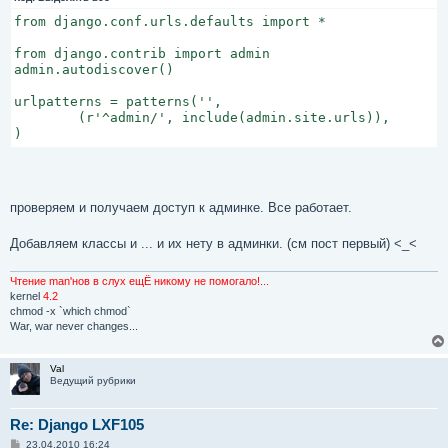
from django.conf.urls.defaults import *

from django.contrib import admin

admin.autodiscover()

urlpatterns = patterns('',

        (r'^admin/', include(admin.site.urls)),

)
проверяем и получаем доступ к админке. Все работает.
Добавляем классы и ... и их нету в админки. (см пост первый) <_<
Чтение man'нов в слух ещЁ никому не помогало!...
kernel
4.2
chmod -x `which chmod`
War, war never changes...
Val
Ведущий рубрики
Re: Django LXF105
С
23.04.2010 16:24