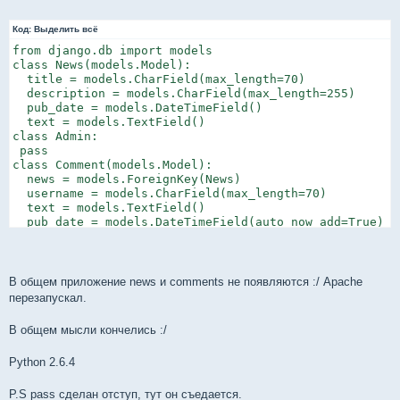
Код:
Выделить всё
from django.db import models

class News(models.Model):

  title = models.CharField(max_length=70)

  description = models.CharField(max_length=255)

  pub_date = models.DateTimeField()

  text = models.TextField()

class Admin:

 pass

class Comment(models.Model):

  news = models.ForeignKey(News)

  username = models.CharField(max_length=70)

  text = models.TextField()

  pub_date = models.DateTimeField(auto_now_add=True)

class Admin:

 pass
В общем приложение news и comments не появляются :/ Apache
перезапускал.
В общем мысли кончелиcь :/
Python 2.6.4
P.S pass сделан отступ, тут он съедается.