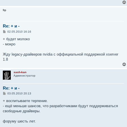
frp
Re: + и -
С
02.05.2010 16:16
о
о
+ будет молоко
б
- мокро
щ
е
н
Жду legacy-драйверов nvidia с оффициальной поддержкой xserver
и
е
1.8
sash-kan
Администратор
Re: + и -
С
03.05.2010 20:13
о
о
+ воспитываете терпение.
б
- ещё меньше шансов, что разработчиками будут поддерживаться
щ
е
свободные драйверы.
н
и
е
форуму шесть лет.