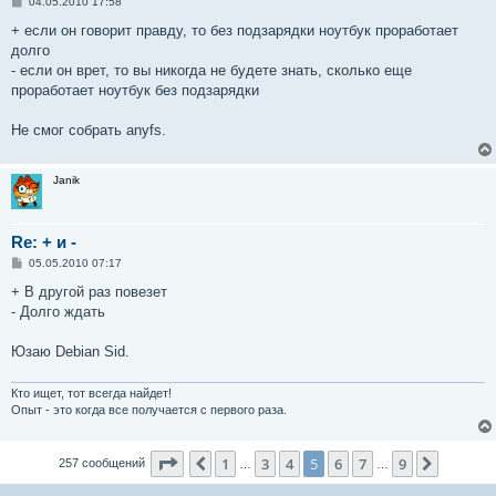
С
04.05.2010 17:58
о
о
+ если он говорит правду, то без подзарядки ноутбук проработает
б
долго
щ
е
- если он врет, то вы никогда не будете знать, сколько еще
н
проработает ноутбук без подзарядки
и
е
Не смог собрать anyfs.
Janik
Re: + и -
С
05.05.2010 07:17
о
о
+ В другой раз повезет
б
- Долго ждать
щ
е
н
Юзаю Debian Sid.
и
е
Кто ищет, тот всегда найдет!
Опыт - это когда все получается с первого раза.
Страница
5
из
9
1
3
4
5
6
7
9
Пред.
След.
257 сообщений
…
…