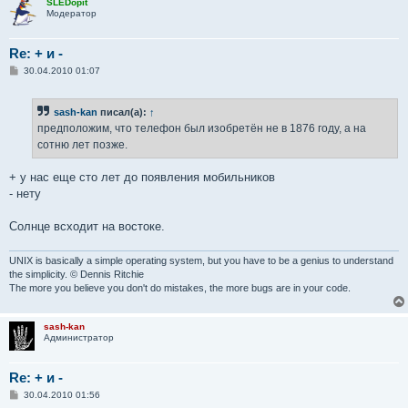
SLEDopit
Модератор
Re: + и -
С
30.04.2010 01:07
о
о
б
sash-kan
писал(а):
↑
щ
е
предположим, что телефон был изобретён не в 1876 году, а на
н
сотню лет позже.
и
е
+ у нас еще сто лет до появления мобильников
- нету
Солнце всходит на востоке.
UNIX is basically a simple operating system, but you have to be a genius to understand
the simplicity. © Dennis Ritchie
The more you believe you don't do mistakes, the more bugs are in your code.
sash-kan
Администратор
Re: + и -
С
30.04.2010 01:56
о