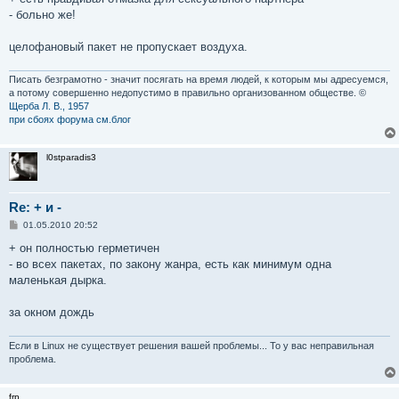
б
- больно же!
щ
е
н
целофановый пакет не пропускает воздуха.
и
е
Писать безграмотно - значит посягать на время людей, к которым мы адресуемся,
а потому совершенно недопустимо в правильно организованном обществе. ©
Щерба Л. В., 1957
при сбоях форума см.блог
l0stparadis3
Re: + и -
С
01.05.2010 20:52
о
о
+ он полностью герметичен
б
- во всех пакетах, по закону жанра, есть как минимум одна
щ
е
маленькая дырка.
н
и
е
за окном дождь
Если в Linux не существует решения вашей проблемы... То у вас неправильная
проблема.
frp