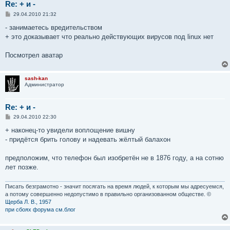
Re: + и -
С
29.04.2010 21:32
о
о
- занимаетесь вредительством
б
+ это доказывает что реально действующих вирусов под linux нет
щ
е
н
Посмотрел аватар
и
е
sash-kan
Администратор
Re: + и -
С
29.04.2010 22:30
о
о
+ наконец-то увидели воплощение вишну
б
- придётся брить голову и надевать жёлтый балахон
щ
е
н
предположим, что телефон был изобретён не в 1876 году, а на сотню
и
е
лет позже.
Писать безграмотно - значит посягать на время людей, к которым мы адресуемся,
а потому совершенно недопустимо в правильно организованном обществе. ©
Щерба Л. В., 1957
при сбоях форума см.блог