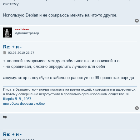
н
систему
и
е
Использую Debian и не собираюсь менять на что-то другое.
sash-kan
Администратор
Re: + и -
С
03.05.2010 23:27
о
о
+ нелохой компромисс между стабильностью и новизной п.о.
б
- не сравнивая, сложно определить лучшее для себя
щ
е
н
аккумулятор в ноутбуке стабильно рапортует о 99 процентах заряда.
и
е
Писать безграмотно - значит посягать на время людей, к которым мы адресуемся,
а потому совершенно недопустимо в правильно организованном обществе. ©
Щерба Л. В., 1957
при сбоях форума см.блог
frp
Re: + и -