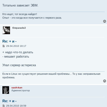
е
н
Тотально зависает ЭВМ.
и
е
Кто ищет, тот всегда найдет!
Опыт - это когда все получается с первого раза.
l0stparadis3
Re: + и -
С
29.04.2010 18:17
о
о
+ надо что-то делать
б
- мешает работать
щ
е
н
Упал сервер астериска
и
е
Если в Linux не существует решения вашей проблемы... То у вас неправильная
проблема.
sash-kan
Администратор
Re: + и -
С
29.04.2010 18:59