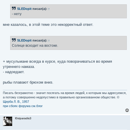
о
б
SLEDopit
писал(а):
↑
щ
е
- нету
н
и
е
мне казалось, в этой теме это некорректный ответ.
SLEDopit
писал(а):
↑
Солнце всходит на востоке.
+ мусульмане всегда в курсе, куда поворачиваться во время
утреннего намаза.
- надоедает.
рыбы плавают брюхом вниз.
Писать безграмотно - значит посягать на время людей, к которым мы адресуемся,
а потому совершенно недопустимо в правильно организованном обществе. ©
Щерба Л. В., 1957
при сбоях форума см.блог
l0stparadis3