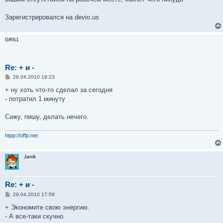
н
и
е
Зарегистрировался на devio.us
GRS1
Re: + и -
С
28.04.2010 19:23
о
о
+ ну хоть что-то сделал за сегодня
б
- потратил 1 минуту
щ
е
н
Сижу, пишу, делать нечего.
и
е
htpp://offp.net
Janik
Re: + и -
С
29.04.2010 17:59
о
о
+ Экономите свою энергию.
б
- А все-таки скучно.
щ