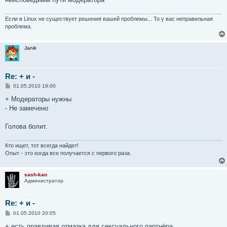
и
е
Если в Linux не существует решения вашей проблемы... То у вас неправильная
проблема.
Janik
Re: + и -
С
01.05.2010 19:00
о
о
+ Модераторы нужны
б
- Не замечено
щ
е
н
Голова болит.
и
е
Кто ищет, тот всегда найдет!
Опыт - это когда все получается с первого раза.
sash-kan
Администратор
Re: + и -
С
01.05.2010 20:05
о
о
+ есть правдивая отмазка для сексуального партнёра