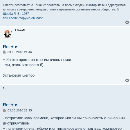
Писать безграмотно - значит посягать на время людей, к которым мы адресуемся,
а потому совершенно недопустимо в правильно организованном обществе. ©
Щерба Л. В., 1957
при сбоях форума см.блог
LMAoD
Re: + и -
С
03.05.2010 21:46
о
о
+ За это время он многим очень помог
б
- эм, жаль что всего 6)
щ
е
н
Установил Gentoo
и
е
frp
Re: + и -
С
03.05.2010 22:35
о
о
- потратили кучу времени, которое могли бы сэкономить с бинарным
б
дистрибутивом
щ
е
+ получили очень гибкую и оптимизированную под ваш компьютер