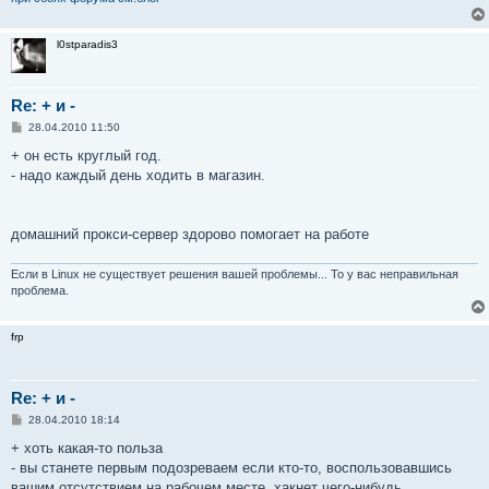
l0stparadis3
Re: + и -
С
28.04.2010 11:50
о
о
+ он есть круглый год.
б
- надо каждый день ходить в магазин.
щ
е
н
и
е
домашний прокси-сервер здорово помогает на работе
Если в Linux не существует решения вашей проблемы... То у вас неправильная
проблема.
frp
Re: + и -
С
28.04.2010 18:14
о
о
+ хоть какая-то польза
б
- вы станете первым подозреваем если кто-то, воспользовавшись
щ
е
вашим отсутствием на рабочем месте, хакнет чего-нибудь