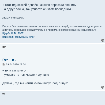
о
о
+ этот идиотский девайс наконец перестал звонить
б
- а вдруг война, так узнаете об этом последним
щ
е
н
люди умирают.
и
е
Писать безграмотно - значит посягать на время людей, к которым мы адресуемся,
а потому совершенно недопустимо в правильно организованном обществе. ©
Щерба Л. В., 1957
при сбоях форума см.блог
Ism
Re: + и -
С
29.04.2010 21:04
о
о
+ их и так много
б
- умирают в том числе и лучшие
щ
е
н
думаю , где бы найти живой вирус под линукс
и
е
frp