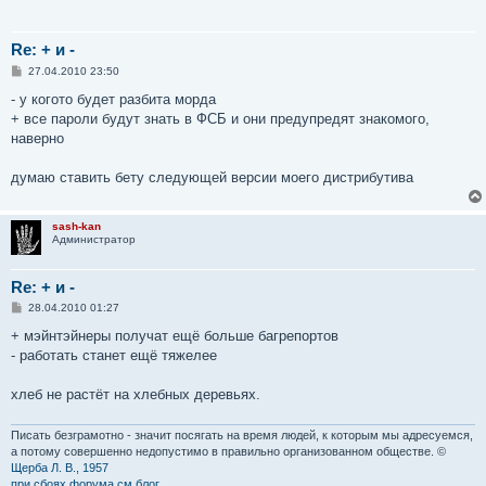
Re: + и -
С
27.04.2010 23:50
о
о
- у когото будет разбита морда
б
+ все пароли будут знать в ФСБ и они предупредят знакомого,
щ
е
наверно
н
и
е
думаю ставить бету следующей версии моего дистрибутива
sash-kan
Администратор
Re: + и -
С
28.04.2010 01:27
о
о
+ мэйнтэйнеры получат ещё больше багрепортов
б
- работать станет ещё тяжелее
щ
е
н
хлеб не растёт на хлебных деревьях.
и
е
Писать безграмотно - значит посягать на время людей, к которым мы адресуемся,
а потому совершенно недопустимо в правильно организованном обществе. ©
Щерба Л. В., 1957
при сбоях форума см.блог