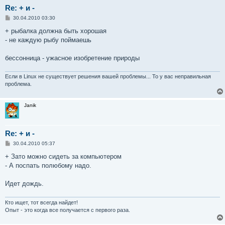
Re: + и -
С
30.04.2010 03:30
о
о
+ рыбалка должна быть хорошая
б
- не каждую рыбу поймаешь
щ
е
н
бессонница - ужасное изобретение природы
и
е
Если в Linux не существует решения вашей проблемы... То у вас неправильная
проблема.
Janik
Re: + и -
С
30.04.2010 05:37
о
о
+ Зато можно сидеть за компьютером
б
- А поспать полюбому надо.
щ
е
н
Идет дождь.
и
е
Кто ищет, тот всегда найдет!
Опыт - это когда все получается с первого раза.