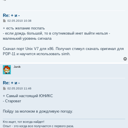
Re: + и -
С
02.05.2010 10:38
о
о
+ есть желание поспать
б
- если дождь большой, то в спутниковый инет выйти нельзя -
щ
е
маленький уровень сигнала
н
и
е
Скачал порт Unix V7 для x86. Получил стимул скачать оригинал для
PDP-11 и научится использовать simh.
Janik
Re: + и -
С
02.05.2010 11:46
о
о
+ Самый настоящий ЮНИКС
б
- Староват
щ
е
н
Пойду за молоком в дождливую погоду.
и
е
Кто ищет, тот всегда найдет!
Опыт - это когда все получается с первого раза.