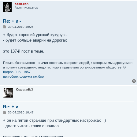
sash-kan
Администратор
Re: + и -
С
30.04.2010 10:26
о
о
+ будет хороший урожай кукурузы
б
- будет больше аварий на дорогах
щ
е
н
это 137-й пост в теме.
и
е
Писать безграмотно - значит посягать на время людей, к которым мы адресуемся,
а потому совершенно недопустимо в правильно организованном обществе. ©
Щерба Л. В., 1957
при сбоях форума см.блог
l0stparadis3
Re: + и -
С
30.04.2010 10:47
о
о
+ он на пятой странице при стандартных настройках =)
б
- долго читать топик с начала
щ
е
н
неисповедимы пути модератора