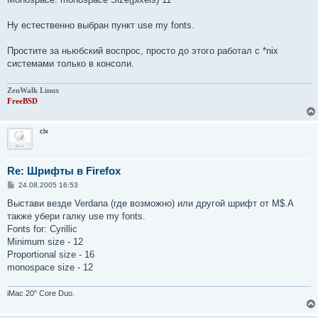
Ну естественно выбран пункт use my fonts.
Простите за ньюбский воспрос, просто до этого работал с *nix
системами только в консоли.
ZenWalk Linux
FreeBSD
clx
Re: Шрифты в Firefox
С
24.08.2005 16:53
о
о
Выстави везде Verdana (где возможно) или другой шрифт от M$.А
б
также убери галку use my fonts.
щ
е
Fonts for: Cyrillic
н
Minimum size - 12
и
е
Proportional size - 16
monospace size - 12
iMac 20" Core Duo.