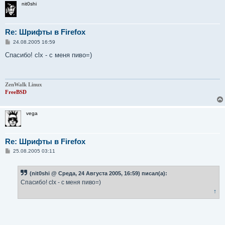
nit0shi
Re: Шрифты в Firefox
С
24.08.2005 16:59
о
о
Cпасибо! clx - с меня пиво=)
б
щ
е
н
и
ZenWalk Linux
е
FreeBSD
vega
Re: Шрифты в Firefox
С
25.08.2005 03:11
о
о
б
(nit0shi @ Среда, 24 Августа 2005, 16:59) писал(а):
щ
е
Cпасибо! clx - с меня пиво=)
н
↑
и
е