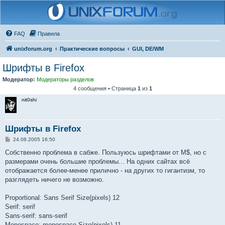
FAQ
Правила
unixforum.org
Практические вопросы
GUI, DE/WM
Шрифты в Firefox
Модератор:
Модераторы разделов
4 сообщения • Страница
1
из
1
nit0shi
Шрифты в Firefox
С
24.08.2005 16:50
о
о
Собственно проблема в сабже. Пользуюсь шрифтами от M$, но с
б
размерами очень большие проблемы... На одних сайтах всё
щ
е
отображается более-менее прилично - на других то гигантизм, то
н
разглядеть ничего не возможно.
и
е
Proportional: Sans Serif Size(pixels) 12
Serif: serif
Sans-serif: sans-serif
Monospace: monospace Size(pixels) 11