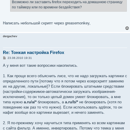
е
Возможно ли заставить firefox переходить на домашнюю страницу
н
по таймеру или по времени бездействия?
и
е
Написать небольшой скрипт через greasemonkey,
dergachev
Re: Тонкая настройка Firefox
С
23.08.2010 19:31
о
о
А у меня вот такие вопросики накопились.
б
щ
е
1. Как проще всего объяснить лисе, что не надо загружать картинки с
н
определенного пути [потому что я потом через юзерскрипт заменяю
и
е
их на другие, локальные]? Если блокировать штатными средствами
(настройки-содержимое-автоматически загружать изображения-
исключения), то он только целый домен умеет блокировать, а мне
типа нужно
a.ru/a/*
блокировать, а
a.ru/b/*
не блокировать (хотя по
поведению как раз то что нужно). Если использовать адблок, то он
нафиг вообще все картинки вырезает, и нечего заменять.
2. Я по-прежнему хочу научиться типа применять ко всем картинкам
с сайта фильтр. А именно, инвертировать. Потому что темка у меня