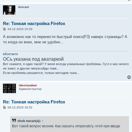
ironcam
Re: Тонкая настройка Firefox
С
04.12.2010 10:33
о
о
А возможно как то перенести быстрый поиск(F3) наверх страницы? А
б
то когда он вниз, мне не удобно...
щ
е
н
и
вКонтакте
е
ОСь указана под аватаркой
.
Вот скажите, я один такой? У меня всегда уникальные проблемы. Гугл о них ничего
не знает, и другие линуксойды тоже...
Если проблемы решаются, только методом тыка...
/dev/random
Администратор
Re: Тонкая настройка Firefox
С
04.12.2010 16:32
о
о
б
shok
писал(а):
↑
щ
е
Вот такой вопрос возник. Как сказать vimperato'у, чтоб при вводе
н
и