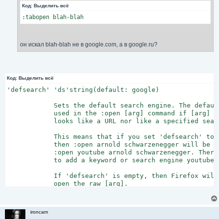
Код:
Выделить всё
е
:tabopen blah-blah
он искал blah-blah не в google.com, а в google.ru?
Код:
Выделить всё
'defsearch' 'ds'string(default: google)

            Sets the default search engine. The defaul
            used in the :open [arg] command if [arg] ne
            looks like a URL nor like a specified searc
            This means that if you set 'defsearch' to y
            then :open arnold schwarzenegger will be ex
            :open youtube arnold schwarzenegger. Theref
            to add a keyword or search engine youtube f
            If 'defsearch' is empty, then Firefox will 
            open the raw [arg].
ironcam