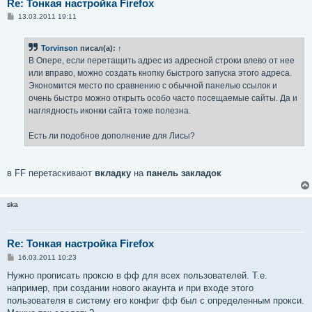
Re: Тонкая настройка Firefox
С
13.03.2011 19:11
о
о
б
Torvinson
писал(а):
↑
щ
е
В Опере, если перетащить адрес из адресной строки влево от нее
н
или вправо, можно создать кнопку быстрого запуска этого адреса.
и
е
Экономится место по сравнению с обычной панелью ссылок и
очень быстро можно открыть особо часто посещаемые сайты. Да и
наглядность иконки сайта тоже полезна.
Есть ли подобное дополнение для Лисы?
в FF перетаскивают
вкладку
на
панель закладок
ska
Re: Тонкая настройка Firefox
С
16.03.2011 10:23
о
о
Нужно прописать проксю в фф для всех пользователей. Т.е.
б
например, при создании нового акаунта и при входе этого
щ
е
пользователя в систему его конфиг фф был с определенным прокси.
н