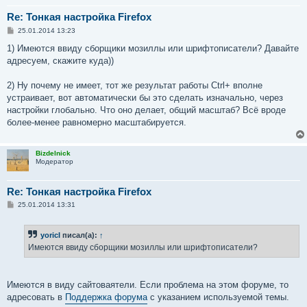
Re: Тонкая настройка Firefox
С
25.01.2014 13:23
о
о
1) Имеются ввиду сборщики мозиллы или шрифтописатели? Давайте
б
адресуем, скажите куда))
щ
е
н
2) Ну почему не имеет, тот же результат работы Ctrl+ вполне
и
е
устраивает, вот автоматически бы это сделать изначально, через
настройки глобально. Что оно делает, общий масштаб? Всё вроде
более-менее равномерно масштабируется.
Bizdelnick
Модератор
Re: Тонкая настройка Firefox
С
25.01.2014 13:31
о
о
б
yoricI
писал(а):
↑
щ
е
Имеются ввиду сборщики мозиллы или шрифтописатели?
н
и
е
Имеются в виду сайтоваятели. Если проблема на этом форуме, то
адресовать в
Поддержка форума
с указанием используемой темы.