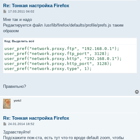
Re: Тонкая настройка Firefox
С
17.03.2011 04:02
о
о
Мне так и надо
б
Редактируется файл /usr/lib/firefox/defaults/profile/prefs.js таким
щ
е
образом
н
и
Код:
е
Выделить всё
user_pref("network.proxy.ftp", "192.168.0.1");

user_pref("network.proxy.ftp_port", 3128);

user_pref("network.proxy.http", "192.168.0.1");

user_pref("network.proxy.http_port", 3128);

user_pref("network.proxy.type", 1);
Правильно?
yoricI
Re: Тонкая настройка Firefox
С
24.01.2014 18:52
о
о
Здравствуйте!
б
Подскажите пож-ста, есть тут что-то вроде default zoom, чтобы
щ