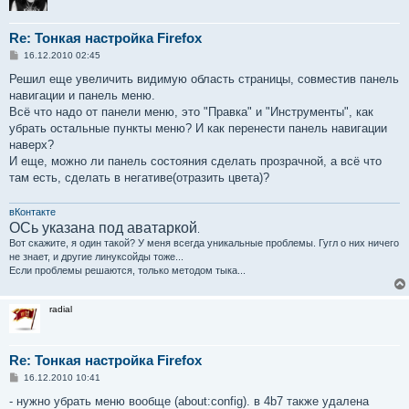
Re: Тонкая настройка Firefox
С
16.12.2010 02:45
о
о
Решил еще увеличить видимую область страницы, совместив панель
б
навигации и панель меню.
щ
е
Всё что надо от панели меню, это "Правка" и "Инструменты", как
н
убрать остальные пункты меню? И как перенести панель навигации
и
е
наверх?
И еще, можно ли панель состояния сделать прозрачной, а всё что
там есть, сделать в негативе(отразить цвета)?
вКонтакте
ОСь указана под аватаркой
.
Вот скажите, я один такой? У меня всегда уникальные проблемы. Гугл о них ничего
не знает, и другие линуксойды тоже...
Если проблемы решаются, только методом тыка...
radial
Re: Тонкая настройка Firefox
С
16.12.2010 10:41
о
о
- нужно убрать меню вообще (about:config). в 4b7 также удалена