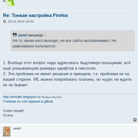
Re: Тонкая настройка Firefox
С
25.01.2014 10:03
о
о
б
yoricI
писал(а):
↑
щ
е
Не то, криво-косо выходит, не все сайты воспринимают. Не
н
равномерно получается
и
е
1. Вообще этот вопрос надо адресовать быдловерстальщикам, всё
ещё указывающим размеры шрифтов в пикселях.
2. Эта проблема не имеет решения в принципе, т.к. проблема не на
вашей стороне. IRL можно попробовать плагины, но чудес не ждите,
их не бывает.
http://emulek.blogspot.ru/
Windows Must Die
Учебник по sed
зеркало в github
Скоро придёт
Осень
yoricI