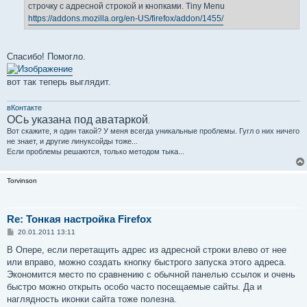
строчку с адресной строкой и кнопками. Tiny Menu
https://addons.mozilla.org/en-US/firefox/addon/1455/
Спасибо! Помогло.
вот так теперь выглядит.
вКонтакте
ОСь указана под аватаркой
.
Вот скажите, я один такой? У меня всегда уникальные проблемы. Гугл о них ничего
не знает, и другие линуксойды тоже...
Если проблемы решаются, только методом тыка...
Torvinson
Re: Тонкая настройка Firefox
С
20.01.2011 13:11
о
о
В Опере, если перетащить адрес из адресной строки влево от нее
б
или вправо, можно создать кнопку быстрого запуска этого адреса.
щ
е
Экономится место по сравнению с обычной панелью ссылок и очень
н
быстро можно открыть особо часто посещаемые сайты. Да и
и
е
наглядность иконки сайта тоже полезна.