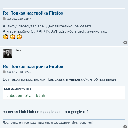
Re: Тонкая настройка Firefox
С
23.08.2010 21:44
о
о
А, тьфу, перепутал всё. Действительно, работает!
б
А я всё пробую Ctrl+Alt+PgUp/PgDn, ибо в gedit именно так.
щ
е
н
и
е
shok
Re: Тонкая настройка Firefox
С
04.12.2010 08:32
о
о
Вот такой вопрос возник. Как сказать vimperato'у, чтоб при вводе
б
щ
Код:
е
Выделить всё
н
:tabopen blah-blah
и
е
он искал blah-blah не в google.com, а в google.ru?
Лед тронулся, господа присяжные заседатели. Лед тронулся!