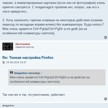
черная, и инвертированные картинки (если они не фотографии) очень
приятно смотрятся. С imagemagick проблем нет, вопрос, как его к
лисе прикрутить.
3. Хочу назначить горячие клавиши на некоторые действия (скажем,
переход по вкладкам вправо-влево)
без вимператора
. Куда копать?
Мне очень нравятся Ctrl+PgUp/Ctrl+PgDn а-ля gedit (из-за
особенностей клавиатуры лаптопа).
/dev/random
Администратор
Re: Тонкая настройка Firefox
С
23.08.2010 19:37
о
о
б
dergachev
писал(а):
↑
щ
е
Мне очень нравятся Ctrl+PgUp/Ctrl+PgDn а-ля gedit (из-за
н
особенностей клавиатуры лаптопа).
и
е
Так они же и так, по-умолчанию, работают.
dergachev