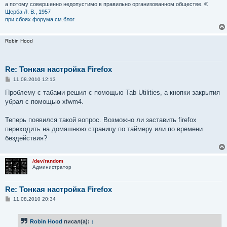
а потому совершенно недопустимо в правильно организованном обществе. ©
Щерба Л. В., 1957
при сбоях форума см.блог
Robin Hood
Re: Тонкая настройка Firefox
С
11.08.2010 12:13
о
о
Проблему с табами решил с помощью Tab Utilities, а кнопки закрытия
б
убрал с помощью xfwm4.
щ
е
н
Теперь появился такой вопрос. Возможно ли заставить firefox
и
е
переходить на домашнюю страницу по таймеру или по времени
бездействия?
/dev/random
Администратор
Re: Тонкая настройка Firefox
С
11.08.2010 20:34
о
о
б
Robin Hood
писал(а):
↑
щ