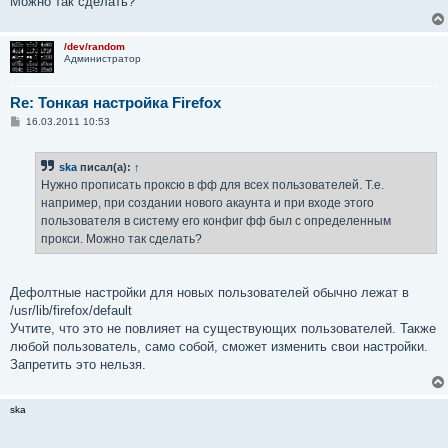
Можно так сделать?
и
е
/dev/random
Администратор
Re: Тонкая настройка Firefox
С
16.03.2011 10:53
о
о
б
ska
писал(а):
↑
щ
е
Нужно прописать проксю в фф для всех пользователей. Т.е.
н
например, при создании нового акаунта и при входе этого
и
е
пользователя в систему его конфиг фф был с определенным
прокси. Можно так сделать?
Дефолтные настройки для новых пользователей обычно лежат в
/usr/lib/firefox/default
Учтите, что это не повлияет на существующих пользователей. Также
любой пользователь, само собой, сможет изменить свои настройки.
Запретить это нельзя.
ska