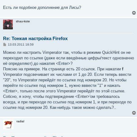
Есть ли подобное дополнение для Лисы?
shau-kote
Re: Тонкая настройка Firefox
С
13.03.2011 18:59
о
о
Можно ли настроить Vimperator так, чтобы в режиме QuickHint он не
б
переходил по ссылке (даже если введённые цифры/текст однозначно
щ
е
её определяют) до нажатия <Enter>?
н
Поясню на примере. На странице есть 20 ссылок. При нажатии
f
и
е
Vimperator подсвечивает их числами от 1 до 20. Если теперь ввести
"20", то Vimperator перейдёт по ссылке под номером 20. Но чтобы
перейти по ссылке под номером 1, нужно вввести "1" и нажать
<Enter>, только после этого Vimperator перейдёт по этой ссылке.
Собсно, я хочу, чтобы подтверждение <Enter>'ом требовалось
всегда, и при переходе по ссылке под номером 1, и при переходе по
ссылке под номером 20. Как-нибудь такое можно сделать?..
radial