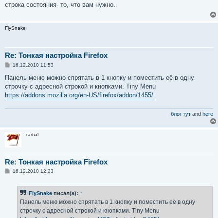
б
строка состояния- то, что вам нужно.
щ
е
н
и
FlySnake
е
Re: Тонкая настройка Firefox
С
16.12.2010 11:53
о
о
Панель меню можно спрятать в 1 кнопку и поместить её в одну
б
строчку с адресной строкой и кнопками. Tiny Menu
щ
е
https://addons.mozilla.org/en-US/firefox/addon/1455/
н
и
е
блог тут
and
here
radial
Re: Тонкая настройка Firefox
С
16.12.2010 12:23
о
о
б
FlySnake
писал(а):
↑
щ
е
Панель меню можно спрятать в 1 кнопку и поместить её в одну
н
строчку с адресной строкой и кнопками. Tiny Menu
и
е