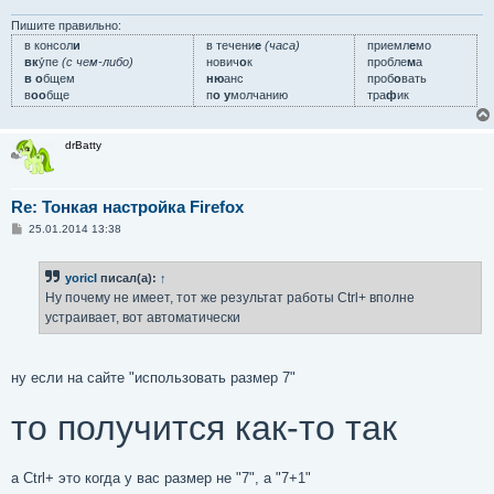
Пишите правильно:
в консол
и
в течени
е
(часа)
приемл
е
мо
вк
у́пе
(с чем-либо)
нович
о
к
пробле
м
а
в о
бщем
ню
анс
проб
о
вать
в
оо
бще
п
о у
молчанию
тра
ф
ик
drBatty
Re: Тонкая настройка Firefox
С
25.01.2014 13:38
о
о
б
yoricI
писал(а):
↑
щ
е
Ну почему не имеет, тот же результат работы Ctrl+ вполне
н
устраивает, вот автоматически
и
е
ну если на сайте "использовать размер 7"
то получится как-то так
а Ctrl+ это когда у вас размер не "7", а "7+1"