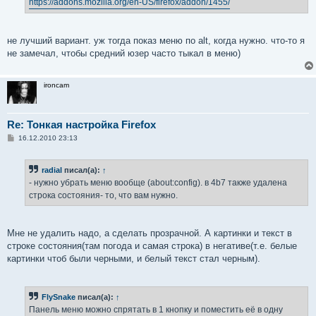
https://addons.mozilla.org/en-US/firefox/addon/1455/
не лучший вариант. уж тогда показ меню по alt, когда нужно. что-то я
не замечал, чтобы средний юзер часто тыкал в меню)
ironcam
Re: Тонкая настройка Firefox
С
16.12.2010 23:13
о
о
б
radial
писал(а):
↑
щ
е
- нужно убрать меню вообще (about:config). в 4b7 также удалена
н
строка состояния- то, что вам нужно.
и
е
Мне не удалить надо, а сделать прозрачной. А картинки и текст в
строке состояния(там погода и самая строка) в негативе(т.е. белые
картинки чтоб были черными, и белый текст стал черным).
FlySnake
писал(а):
↑
Панель меню можно спрятать в 1 кнопку и поместить её в одну