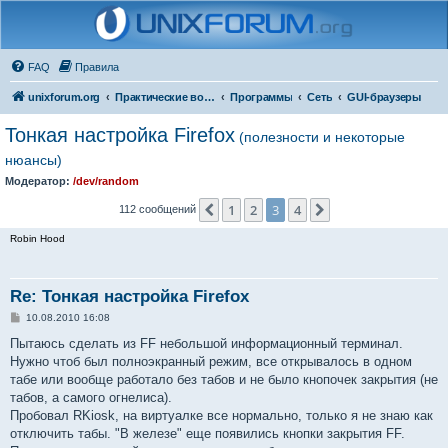
FAQ
Правила
unixforum.org
Практические вопросы
Программы
Сеть
GUI-браузеры
Тонкая настройка Firefox
(полезности и некоторые
нюансы)
Модератор:
/dev/random
1
2
3
4
Пред.
След.
112 сообщений
Robin Hood
Re: Тонкая настройка Firefox
С
10.08.2010 16:08
о
о
Пытаюсь сделать из FF небольшой информационный терминал.
б
Нужно чтоб был полноэкранный режим, все открывалось в одном
щ
е
табе или вообще работало без табов и не было кнопочек закрытия (не
н
табов, а самого огнелиса).
и
е
Пробовал RKiosk, на виртуалке все нормально, только я не знаю как
отключить табы. "В железе" еще появились кнопки закрытия FF.