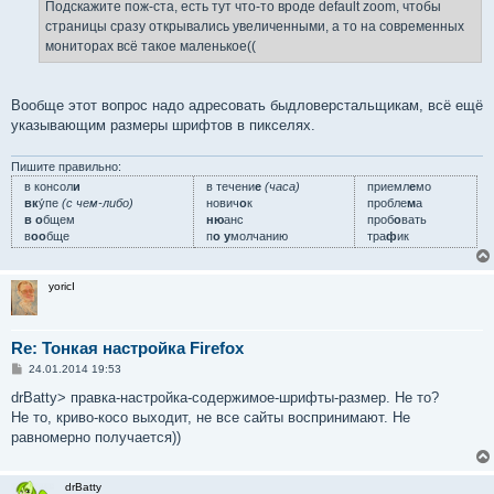
е
Подскажите пож-ста, есть тут что-то вроде default zoom, чтобы
н
страницы сразу открывались увеличенными, а то на современных
и
е
мониторах всё такое маленькое((
Вообще этот вопрос надо адресовать быдловерстальщикам, всё ещё
указывающим размеры шрифтов в пикселях.
Пишите правильно:
в консол
и
в течени
е
(часа)
приемл
е
мо
вк
у́пе
(с чем-либо)
нович
о
к
пробле
м
а
в о
бщем
ню
анс
проб
о
вать
в
оо
бще
п
о у
молчанию
тра
ф
ик
yoricI
Re: Тонкая настройка Firefox
С
24.01.2014 19:53
о
о
drBatty> правка-настройка-содержимое-шрифты-размер. Не то?
б
Не то, криво-косо выходит, не все сайты воспринимают. Не
щ
е
равномерно получается))
н
и
е
drBatty