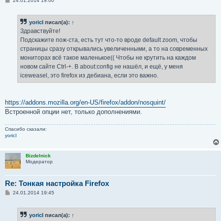
24.01.2014 19:00
о
о
б
yoricI
писал(а):
↑
щ
е
Здравствуйте!
н
Подскажите пож-ста, есть тут что-то вроде default zoom, чтобы
и
е
страницы сразу открывались увеличенными, а то на современных
мониторах всё такое маленькое(( Чтобы не крутить на каждом
новом сайте Ctrl-+. В about:config не нашёл, и ещё, у меня
iceweasel, это firefox из дебиана, если это важно.
https://addons.mozilla.org/en-US/firefox/addon/nosquint/
Встроенной опции нет, только дополнениями.
Спасибо сказали:
yoricI
Bizdelnick
Модератор
Re: Тонкая настройка Firefox
С
24.01.2014 19:45
о
о
б
yoricI
писал(а):
↑
щ