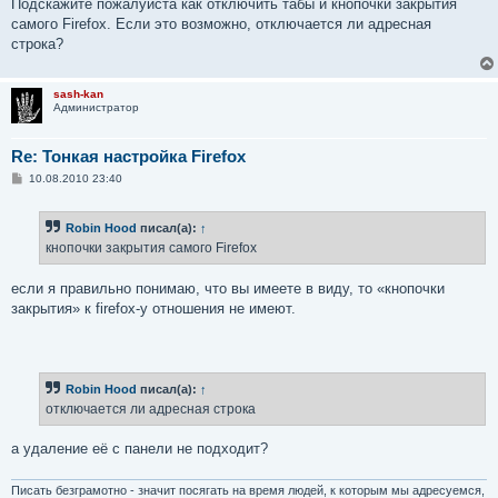
Подскажите пожалуйста как отключить табы и кнопочки закрытия
самого Firefox. Если это возможно, отключается ли адресная
строка?
sash-kan
Администратор
Re: Тонкая настройка Firefox
С
10.08.2010 23:40
о
о
б
Robin Hood
писал(а):
↑
щ
е
кнопочки закрытия самого Firefox
н
и
е
если я правильно понимаю, что вы имеете в виду, то «кнопочки
закрытия» к firefox-у отношения не имеют.
Robin Hood
писал(а):
↑
отключается ли адресная строка
а удаление её с панели не подходит?
Писать безграмотно - значит посягать на время людей, к которым мы адресуемся,