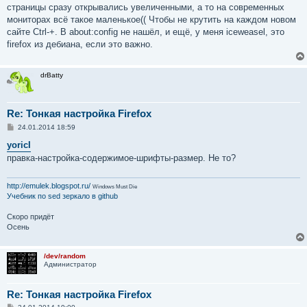
е
страницы сразу открывались увеличенными, а то на современных
н
мониторах всё такое маленькое(( Чтобы не крутить на каждом новом
и
е
сайте Ctrl-+. В about:config не нашёл, и ещё, у меня iceweasel, это
firefox из дебиана, если это важно.
drBatty
Re: Тонкая настройка Firefox
С
24.01.2014 18:59
о
о
yoricI
б
правка-настройка-содержимое-шрифты-размер. Не то?
щ
е
н
и
http://emulek.blogspot.ru/
Windows Must Die
е
Учебник по sed
зеркало в github
Скоро придёт
Осень
/dev/random
Администратор
Re: Тонкая настройка Firefox
С