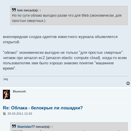
о
о
б
Ism
писал(а):
↑
щ
е
Но по сути облако выгодно разве что для Web (экономически, для
н
простых смертных.)
и
е
внеочередная сходка одептов известного журнала объявляется
открытой.
"облако" экономически выгодно не только "для простых смертных".
читаем про amazon ec2 (amazon elastic compute cloud). когда-то всем
пользователям эвм было хорошо знакомо понятие "машинное
время".
:wq
Bluetooth
Re: Облака - белокрые ли лошадки?
С
25.03.2011 12:20
о
о
б
Stanislav77
писал(а):
↑
щ
е