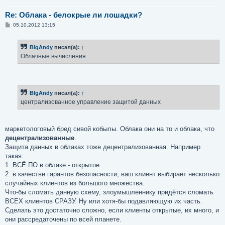
Re: Облака - белокрые ли лошадки?
С
05.10.2012 13:15
о
о
б
BIgAndy
писал(а):
↑
щ
е
Облачные вычисления
н
и
е
BIgAndy
писал(а):
↑
централизованное управление защитой данных
маркетологовый бред сивой кобылы. Облака они на то и облака, что
децентрализованные
.
Защита данных в облаках тоже децентрализованная. Например
такая:
1. ВСЁ ПО в облаке - открытое.
2. в качестве гарантов безопасности, ваш клиент выбирает несколько
случайных клиентов из большого множества.
Что-бы сломать данную схему, злоумышленнику придётся сломать
ВСЕХ клиентов СРАЗУ. Ну или хотя-бы подавляющую их часть.
Сделать это достаточно сложно, если клиенты открытые, их много, и
они рассредаточены по всей планете.