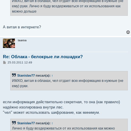
ИМХО, витая в облаках, чел отдает всю информацию в нужные (не
н
ему) руки. Лично я буду воздерживаться от их использования как
и
е
можно дольше
А витая в интернете?
taaroa
Re: Облака - белокрые ли лошадки?
С
25.03.2011 12:49
о
о
б
Stanislav77
писал(а):
↑
щ
е
ИМХО, витая в облаках, чел отдает всю информацию в нужные (не
н
ему) руки.
и
е
если информация действительно секретная, то она (как правило)
надёжно изолирована внутри лвс.
"чел" может использовать шифрование, как минимум.
Stanislav77
писал(а):
↑
Лично я буду воздерживаться от их использования как можно