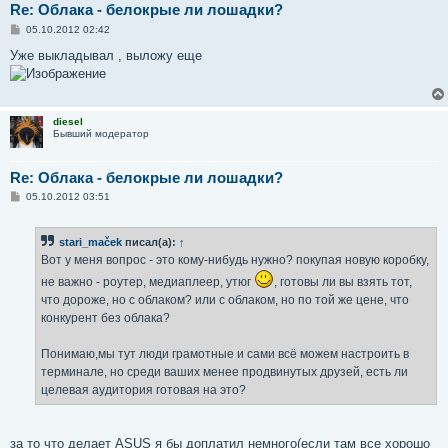
Re: Облака - белокрые ли лошадки?
С
05.10.2012 02:42
о
о
Уже выкладывал , выложу еще
б
щ
е
н
и
diesel
е
Бывший модератор
Re: Облака - белокрые ли лошадки?
С
05.10.2012 03:51
о
о
б
stari_maček
писал(а):
↑
щ
е
Вот у меня вопрос - это кому-нибудь нужно? покупая новую коробку,
н
и
не важно - роутер, медиаплеер, утюг
, готовы ли вы взять тот,
е
что дороже, но с облаком? или с облаком, но по той же цене, что
конкурент без облака?
Понимаю,мы тут люди грамотные и сами всё можем настроить в
терминале, но среди ваших менее продвинутых друзей, есть ли
целевая аудитория готовая на это?
за то что делает ASUS я бы доплатил немного(если там все хорошо