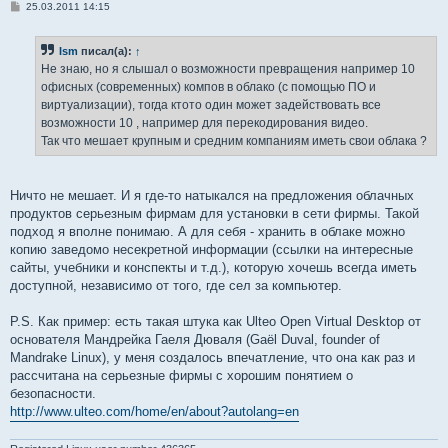
С
25.03.2011 14:15
о
о
б
Ism
писал(а):
↑
щ
е
Не знаю, но я слышал о возможности превращения например 10
н
офисных (современных) компов в облако (с помощью ПО и
и
е
виртуализации), тогда ктото один может задействовать все
возможности 10 , например для перекодирования видео.
Так что мешает крупным и средним компаниям иметь свои облака ?
Ничто не мешает. И я где-то натыкался на предложения облачных
продуктов серьезным фирмам для установки в сети фирмы. Такой
подход я вполне понимаю. А для себя - хранить в облаке можно
копию заведомо несекретной информации (ссылки на интересные
сайты, учебники и конспекты и т.д.), которую хочешь всегда иметь
доступной, независимо от того, где сел за компьютер.
P.S. Как пример: есть такая штука как Ulteo Open Virtual Desktop от
основателя Мандрейка Гаеля Дюваля (Gaël Duval, founder of
Mandrake Linux), у меня создалось впечатление, что она как раз и
рассчитана на серьезные фирмы с хорошим понятием о
безопасности.
http://www.ulteo.com/home/en/about?autolang=en