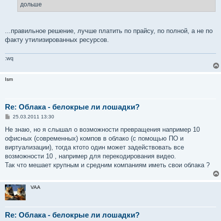
дольше
...правильное решение, лучше платить по прайсу, по полной, а не по
факту утилизированных ресурсов.
:wq
Ism
Re: Облака - белокрые ли лошадки?
С
25.03.2011 13:30
о
о
Не знаю, но я слышал о возможности превращения например 10
б
офисных (современных) компов в облако (с помощью ПО и
щ
е
виртуализации), тогда ктото один может задействовать все
н
возможности 10 , например для перекодирования видео.
и
е
Так что мешает крупным и средним компаниям иметь свои облака ?
VAA
Re: Облака - белокрые ли лошадки?