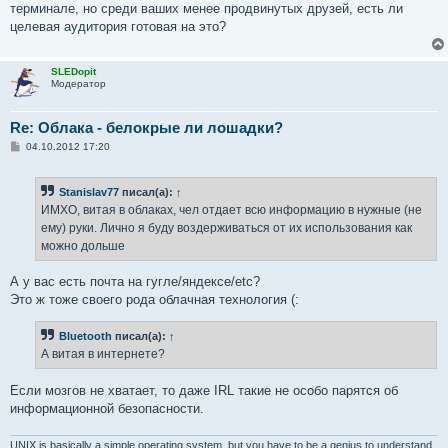
терминале, но среди ваших менее продвинутых друзей, есть ли
целевая аудитория готовая на это?
SLEDopit
Модератор
Re: Облака - белокрые ли лошадки?
С
04.10.2012 17:20
о
о
б
Stanislav77
писал(а):
↑
щ
е
ИМХО, витая в облаках, чел отдает всю информацию в нужные (не
н
ему) руки. Лично я буду воздерживаться от их использования как
и
е
можно дольше
А у вас есть почта на гугле/яндексе/etc?
Это ж тоже своего рода облачная технология (:
Bluetooth
писал(а):
↑
А витая в интернете?
Если мозгов не хватает, то даже IRL такие не особо парятся об
информационной безопасности.
UNIX is basically a simple operating system, but you have to be a genius to understand