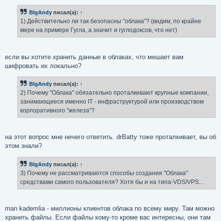
BIgAndy
писал(а):
↑
1) Действительно ли так безопасны "облака"? (видим, по крайне
мере на примере Гугла, а значит и гуглодоксов, что нет)
если вы хотите хранить данные в облаках, что мешает вам
шифровать их локально?
BIgAndy
писал(а):
↑
2) Почему "Облака" обязательно проталкивают крупные компании,
занимающиеся именно IT - инфраструктурой или производством
корпоративного "железа"?
на этот вопрос мне нечего ответить. drBatty тоже проталкивает, вы об
этом знали?
BIgAndy
писал(а):
↑
3) Почему не рассматриваются способы создания "Облака"
средствами самого пользователя? Хотя бы и на типа-VDS/VPS...
man kademlia - миллионы клиентов облака по всему миру. Там можно
хранить файлы. Если файлы кому-то кроме вас интересны, они там