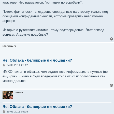
кластере. Что называется, "из пушки по воробьям".
Потом, фактически ты отдаешь свои данные на сторону только под
обещания конфиденциальности, которые проверить невозможно
апреоре.
История с рутсертификатами - тому подтверждение. Этот эпизод
всплыл. А другие подобные?
Stanislav77
Re: Облака - белокрые ли лошадки?
С
24.03.2011 22:12
о
о
ИМХО, витая в облаках, чел отдает всю информацию в нужные (не
б
ему) руки. Лично я буду воздерживаться от их использования как
щ
е
можно дольше
н
и
е
taaroa
Re: Облака - белокрые ли лошадки?
С
25.03.2011 04:05