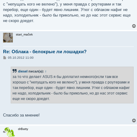
с "непущать кого не велено"), у меня правда с роутерами и так
перебор, еще один - будет явно лишним. Утюг с облаком нафиг не
надо, холодильник - было бы прикольно, но до нас этот сервис еще
не скоро доедет.
stari_maček
Re: Облака - белокрые ли лошадки?
С
05.10.2012 11:00
о
о
б
diesel
писал(а):
↑
щ
е
за то что делает ASUS я бы доплатил немного(если там все
н
хорошо с "непущать кого не велено"), у меня правда с роутерами и
и
е
так перебор, еще один - будет явно лишним. Утюг с облаком нафиг
не надо, холодильник - было бы прикольно, но до нас этот сервис
еще не скоро доедет.
Спасибо за мнение!
drBatty