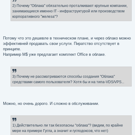
щ
е
2) Почему "Облака" обязательно проталкивают крупные компании,
н
занимающиеся именно IT - инфраструктурой или производством
и
е
корпоративного "железа"?
Потому что это дешевле в техническом плане, и через облако можно
эффективней продавать свои услуги. Пиратство отсутствует в
принципе.
Например M$ уже предлагает комплект Office в облаке.
3) Почему не рассматриваются способы создания "Облака"
средствами самого пользователя? Хотя бы и на типа-VDS/VPS...
Можно, но очень дорого. И сложно в обслуживании.
1) Действительно ли так безопасны "облака"? (видим, по крайне
мере на примере Гугла, а значит и гуглодоксов, что нет)