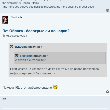
the simplicity. © Dennis Ritchie
The more you believe you don't do mistakes, the more bugs are in your code.
Bluetooth
Re: Облака - белокрые ли лошадки?
С
05.10.2012 00:14
о
о
б
SLEDopit
писал(а):
↑
щ
е
н
Bluetooth
писал(а):
↑
и
е
А витая в интернете?
Если мозгов не хватает, то даже IRL такие не особо парятся об
информационной безопасности.
Причем IRL это наиболее опасно
Ism