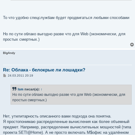
То что удобно спецслужбам будет продвигаться любыми способами
Но по сути облако выгодно разве что для Web (экономически, для
простых смертных.)
BIgAndy
Re: Облака - белокрые ли лошадки?
С
24.03.2011 20:19
о
о
б
Ism
писал(а):
↑
щ
е
Но по сути облако выгодно разве что для Web (экономически, для
н
простых смертных.)
и
е
Нет, утилитарность описанного вами подхода она понятна.
Я простопонимаю распределенные вычисления как более объемный
предмет. Например, распределение вычислитеьных мощностей (типа
проекта SETI@Home). А не просто включать M$офис на удалённом