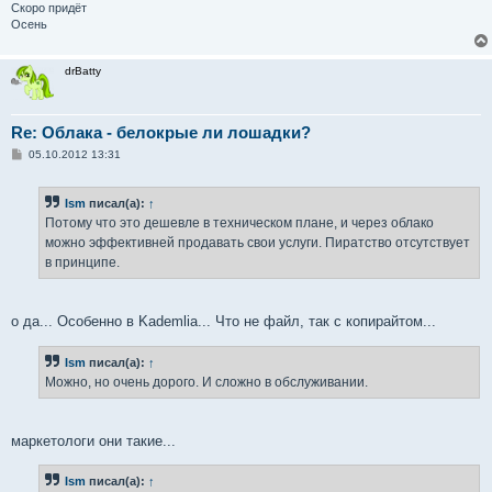
Скоро придёт
Осень
drBatty
Re: Облака - белокрые ли лошадки?
С
05.10.2012 13:31
о
о
б
Ism
писал(а):
↑
щ
е
Потому что это дешевле в техническом плане, и через облако
н
можно эффективней продавать свои услуги. Пиратство отсутствует
и
е
в принципе.
о да... Особенно в Kademlia... Что не файл, так с копирайтом...
Ism
писал(а):
↑
Можно, но очень дорого. И сложно в обслуживании.
маркетологи они такие...
Ism
писал(а):
↑