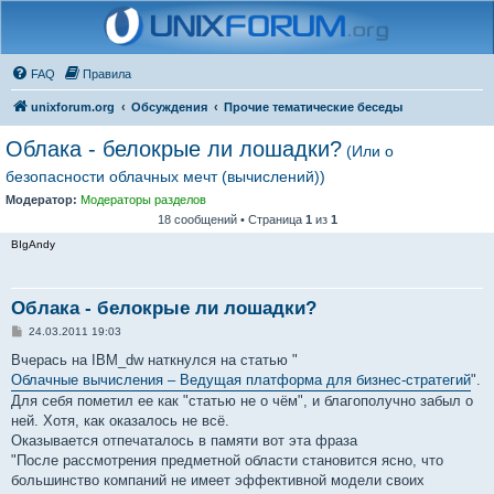
FAQ
Правила
unixforum.org
Обсуждения
Прочие тематические беседы
Облака - белокрые ли лошадки?
(Или о
безопасности облачных мечт (вычислений))
Модератор:
Модераторы разделов
18 сообщений • Страница
1
из
1
BIgAndy
Облака - белокрые ли лошадки?
С
24.03.2011 19:03
о
о
Вчерась на IBM_dw наткнулся на статью "
б
Облачные вычисления – Ведущая платформа для бизнес-стратегий
".
щ
е
Для себя пометил ее как "статью не о чём", и благополучно забыл о
н
ней. Хотя, как оказалось не всё.
и
е
Оказывается отпечаталось в памяти вот эта фраза
"После рассмотрения предметной области становится ясно, что
большинство компаний не имеет эффективной модели своих