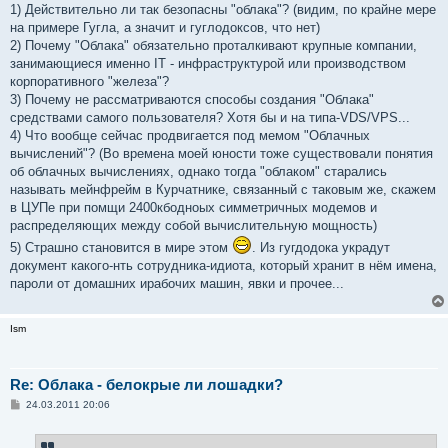
1) Действительно ли так безопасны "облака"? (видим, по крайне мере
на примере Гугла, а значит и гуглодоксов, что нет)
2) Почему "Облака" обязательно проталкивают крупные компании,
занимающиеся именно IT - инфраструктурой или производством
корпоративного "железа"?
3) Почему не рассматриваются способы создания "Облака"
средствами самого пользователя? Хотя бы и на типа-VDS/VPS...
4) Что вообще сейчас продвигается под мемом "Облачных
вычислений"? (Во времена моей юности тоже существовали понятия
об облачных вычислениях, однако тогда "облаком" старались
называть мейнфрейм в Курчатнике, связанный с таковым же, скажем
в ЦУПе при помщи 2400кбодноых симметричных модемов и
распределяющих между собой вычислительную мощность)
5) Страшно становится в мире этом
. Из гугдодока украдут
документ какого-нть сотрудника-идиота, который хранит в нём имена,
пароли от домашних ирабочих машин, явки и прочее...
Ism
Re: Облака - белокрые ли лошадки?
С
24.03.2011 20:06
о
о
б