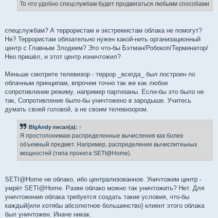
То что удобно спецслужбам будет продвигаться любыми способами
спецслужбам? А террористам и экстремистам облака не помогут?
Не? Террористам обязательно нужен какой-нить организационный
центр с Главным Злодеем? Это что-бы Бэтман/Робокоп/Терминатор/
Нео пришёл, и этот центр изничтожил?
Меньше смотрите телевизор - террор _всегда_ был построен по
облачным принципам, впрочем точно так же как любое
сопротивление режиму, например партизаны. Если-бы это было не
так, Сопротивление было-бы уничтожено в зародыше. Учитесь
думать своей головой, а не своим телевизором.
BIgAndy
писал(а):
↑
Я простопонимаю распределенные вычисления как более
объемный предмет. Например, распределение вычислитеьных
мощностей (типа проекта SETI@Home).
SETI@Home не облако, ибо централизованное. Уничтожим центр -
умрёт SETI@Home. Разве облако можно так уничтожить? Нет. Для
уничтожения облака требуется создать такие условия, что-бы
каждый(или хотябы абсолютное большинство) клиент этого облака
был уничтожен. Иначе никак.