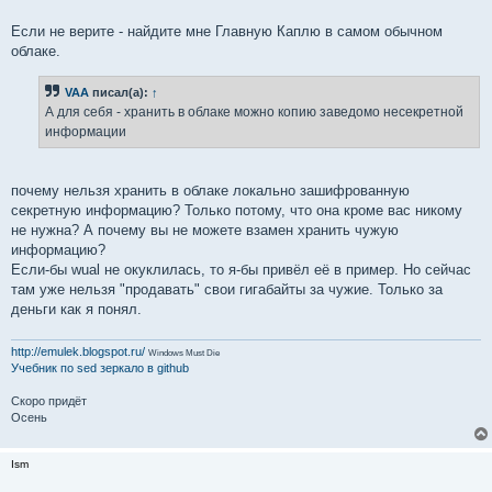
Если не верите - найдите мне Главную Каплю в самом обычном
облаке.
VAA
писал(а):
↑
А для себя - хранить в облаке можно копию заведомо несекретной
информации
почему нельзя хранить в облаке локально зашифрованную
секретную информацию? Только потому, что она кроме вас никому
не нужна? А почему вы не можете взамен хранить чужую
информацию?
Если-бы wual не окуклилась, то я-бы привёл её в пример. Но сейчас
там уже нельзя "продавать" свои гигабайты за чужие. Только за
деньги как я понял.
http://emulek.blogspot.ru/
Windows Must Die
Учебник по sed
зеркало в github
Скоро придёт
Осень
Ism