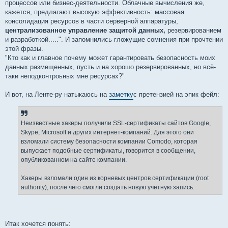
процессов или бизнес-деятельности. Облачные вычисления же,
кажется, предлагают высокую эффективность: массовая
консолидация ресурсов в части серверной аппаратуры,
централизованное управление защитой данных,
резервированием
и разработкой.....". И запомнились гложущие сомнения при прочтении
этой фразы.
"Кто как и главное почему может гарантировать безопасность моих
данных размещенных, пусть и на хорошо резервированных, но всё-
таки неподконтроьных мне ресурсах?"
И вот, на Ленте-ру натыкаюсь на
заметку
с претензией на эпик фейл:
Неизвестные хакеры получили SSL-сертификаты сайтов Google,
Skype, Microsoft и других интернет-компаний. Для этого они
взломали систему безопасности компании Comodo, которая
выпускает подобные сертификаты, говорится в сообщении,
опубликованном на сайте компании.
Хакеры взломали один из корневых центров сертификации (root
authority), после чего смогли создать новую учетную запись.
Итак хочется понять: