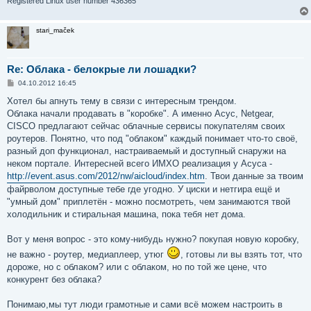
Registered Linux user number 436365
stari_maček
Re: Облака - белокрые ли лошадки?
С
04.10.2012 16:45
о
о
Хотел бы апнуть тему в связи с интересным трендом.
б
Облака начали продавать в "коробке". А именно Асус, Netgear,
щ
е
CISCO предлагают сейчас облачные сервисы покупателям своих
н
роутеров. Понятно, что под "облаком" каждый понимает что-то своё,
и
е
разный доп функционал, настраиваемый и доступный снаружи на
неком портале. Интересней всего ИМХО реализация у Асуса -
http://event.asus.com/2012/nw/aicloud/index.htm
. Твои данные за твоим
файрволом доступные тебе где угодно. У циски и нетгира ещё и
"умный дом" приплетён - можно посмотреть, чем занимаются твой
холодильник и стиральная машина, пока тебя нет дома.
Вот у меня вопрос - это кому-нибудь нужно? покупая новую коробку,
не важно - роутер, медиаплеер, утюг
, готовы ли вы взять тот, что
дороже, но с облаком? или с облаком, но по той же цене, что
конкурент без облака?
Понимаю,мы тут люди грамотные и сами всё можем настроить в