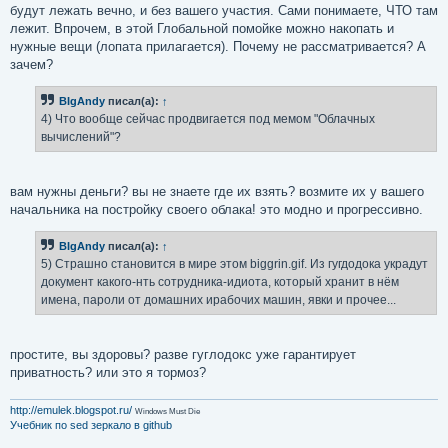
будут лежать вечно, и без вашего участия. Сами понимаете, ЧТО там
лежит. Впрочем, в этой Глобальной помойке можно накопать и
нужные вещи (лопата прилагается). Почему не рассматривается? А
зачем?
BIgAndy
писал(а):
↑
4) Что вообще сейчас продвигается под мемом "Облачных
вычислений"?
вам нужны деньги? вы не знаете где их взять? возмите их у вашего
начальника на постройку своего облака! это модно и прогрессивно.
BIgAndy
писал(а):
↑
5) Страшно становится в мире этом biggrin.gif. Из гугдодока украдут
документ какого-нть сотрудника-идиота, который хранит в нём
имена, пароли от домашних ирабочих машин, явки и прочее...
простите, вы здоровы? разве гуглодокс уже гарантирует
приватность? или это я тормоз?
http://emulek.blogspot.ru/
Windows Must Die
Учебник по sed
зеркало в github