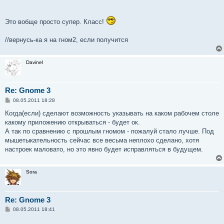
Это вобще просто супер. Класс!
//вернусь-ка я на гном2, если получится
Davinel
Re: Gnome 3
С
08.05.2011 18:28
о
о
Когда(если) сделают возможность указывать на каком рабочем столе
б
какому приложению открываться - будет ок.
щ
е
А так по сравнению с прошлым гномом - пожалуй стало лучше. Под
н
мышетыкательность сейчас все весьма неплохо сделано, хотя
и
е
настроек маловато, но это явно будет исправляться в будущем.
Sora
Re: Gnome 3
С
08.05.2011 18:41
о
о