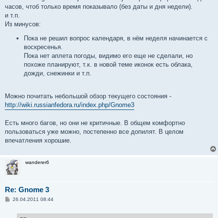
часов, чтоб только время показывало (без даты и дня недели).
и т.п.
Из минусов:
Пока не решил вопрос календаря, в нём неделя начинается с
воскресенья.
Пока нет аплета погоды, видимо его еще не сделали, но
похоже планируют, т.к. в новой теме иконок есть облака,
дожди, снежинки и т.п.
Можно почитать небольшой обзор текущего состояния -
http://wiki.russianfedora.ru/index.php/Gnome3
Есть много багов, но они не критичные. В общем комфортно
пользоваться уже можно, постепенно все допилят. В целом
впечатления хорошие.
wanderer6
Re: Gnome 3
С
26.04.2011 08:44
о
о
б