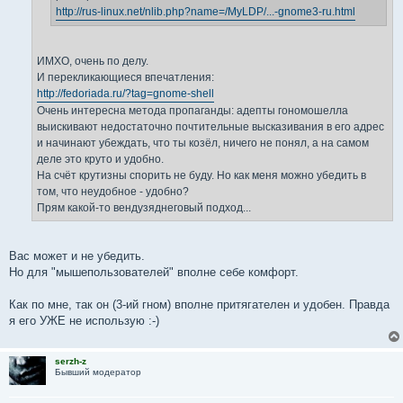
http://rus-linux.net/nlib.php?name=/MyLDP/...-gnome3-ru.html
ИМХО, очень по делу.
И перекликающиеся впечатления:
http://fedoriada.ru/?tag=gnome-shell
Очень интересна метода пропаганды: адепты гономошелла
выискивают недостаточно почтительные высказивания в его адрес
и начинают убеждать, что ты козёл, ничего не понял, а на самом
деле это круто и удобно.
На счёт крутизны спорить не буду. Но как меня можно убедить в
том, что неудобное - удобно?
Прям какой-то вендузяднеговый подход...
Вас может и не убедить.
Но для "мышепользователей" вполне себе комфорт.
Как по мне, так он (3-ий гном) вполне притягателен и удобен. Правда
я его УЖЕ не использую :-)
serzh-z
Бывший модератор