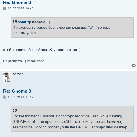
Re: Gnome 3
С
05.05.2011 10:46
о
о
б
VoidExp
писал(а):
↑
щ
е
И наконец-то ранее бесполезная клавиша "Win" теперь
н
используется!
и
е
этой клавишей же AmaroK управляется (:
No problems - just solutions!
shevan
Re: Gnome 3
С
08.05.2011 11:59
о
о
б
щ
е
For the moment, Catalyst is not proposed to be used while running
н
GNOME Shell. The opensource ATI driver, xf86-video-ati, however,
и
е
seems to be working properly with the GNOME 3 composited desktop.