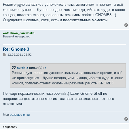
е
Рекомендую запастись успокоительным, алкоголем и прочим, и всё
же прикоснуться... Лучше поздно, чем никогда, ибо это чудо, в конце
концов, полагаю станет, основным режимом работы GNOME3. :(
Ощущения шоковые, хотя, есть и положительные моменты.
watashiwa_daredeska
Бывший модератор
Re: Gnome 3
С
12.05.2011 22:52
о
о
б
serzh-z
писал(а):
↑
щ
е
Рекомендую запастись успокоительным, алкоголем и прочим, и всё
н
же прикоснуться... Лучше поздно, чем никогда, ибо это чудо, в конце
и
е
концов, полагаю станет, основным режимом работы GNOME3.
Не надо пораженческих настроений :) Если Gnome Shell не
понравится достаточно многим, оставят и возможность от него
отказаться.
Мои
розовые очки
dergachev