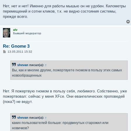
Нет, нет и нет! Именно для работы мышью он не удобен. Километры
перемещений и сотни кликов, т.к. не видно состояния системы,
прежде всего.
alv
Бывший модератор
Re: Gnome 3
С
13.05.2011 15:32
о
о
б
shevan
писал(а):
↑
щ
е
Вы, как и многие другие, пожертвуете гномом в пользу этих самых
н
новообращенных
и
е
Нет. Я пожертвую гномом в пользу себя, любимого. Собственно, уже
пожертвовал: сейчас у меня XFce. Они евангелических проповедей
(пока?) не ведут.
shevan
писал(а):
↑
каких пользователей больше: продвинутых старожил или
новичков?