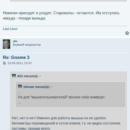
Новички приходят и уходят. Старожилы - остаются. Им отступать
некуда - позади выньда.
Last Linux
alv
Бывший модератор
Re: Gnome 3
С
13.05.2011 15:37
о
о
б
Ali1
писал(а):
↑
щ
е
н
shevan
писал(а):
↑
и
е
...
Но для "мышепользователей" вполне себе комфорт.
...
Нет, нет и нет! Именно для работы мышью он не удобен.
Километры перемещений и сотни кликов, т.к. не видно состояния
системы, прежде всего.