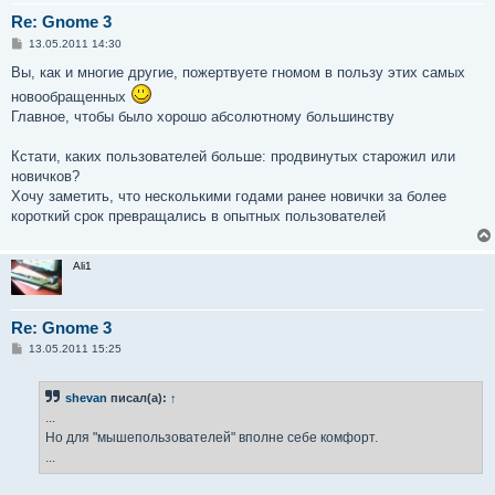
Re: Gnome 3
С
13.05.2011 14:30
о
о
Вы, как и многие другие, пожертвуете гномом в пользу этих самых
б
новообращенных
щ
е
Главное, чтобы было хорошо абсолютному большинству
н
и
е
Кстати, каких пользователей больше: продвинутых старожил или
новичков?
Хочу заметить, что несколькими годами ранее новички за более
короткий срок превращались в опытных пользователей
Ali1
Re: Gnome 3
С
13.05.2011 15:25
о
о
б
shevan
писал(а):
↑
щ
е
...
н
Но для "мышепользователей" вполне себе комфорт.
и
е
...