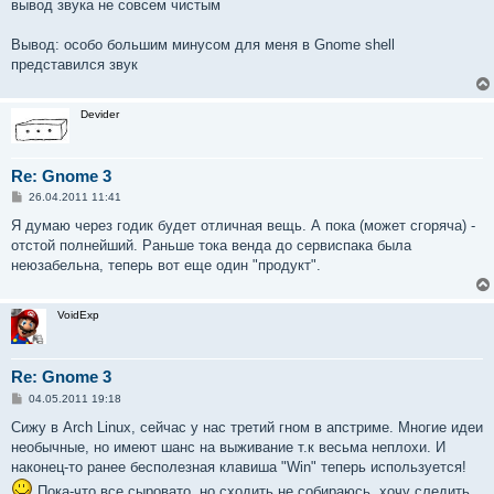
вывод звука не совсем чистым
Вывод: особо большим минусом для меня в Gnome shell
представился звук
Devider
Re: Gnome 3
С
26.04.2011 11:41
о
о
Я думаю через годик будет отличная вещь. А пока (может сгоряча) -
б
отстой полнейший. Раньше тока венда до сервиспака была
щ
е
неюзабельна, теперь вот еще один "продукт".
н
и
е
VoidExp
Re: Gnome 3
С
04.05.2011 19:18
о
о
Сижу в Arch Linux, сейчас у нас третий гном в апстриме. Многие идеи
б
необычные, но имеют шанс на выживание т.к весьма неплохи. И
щ
е
наконец-то ранее бесполезная клавиша "Win" теперь используется!
н
Пока-что все сыровато, но сходить не собираюсь, хочу следить
и