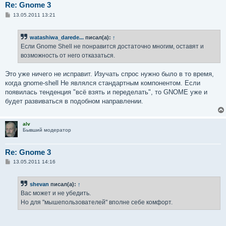
Re: Gnome 3
С
13.05.2011 13:21
о
о
б
watashiwa_darede...
писал(а):
↑
щ
е
Если Gnome Shell не понравится достаточно многим, оставят и
н
возможность от него отказаться.
и
е
Это уже ничего не исправит. Изучать спрос нужно было в то время,
когда gnome-shell Не являлся стандартным компонентом. Если
появилась тенденция "всё взять и переделать", то GNOME уже и
будет развиваться в подобном направлении.
alv
Бывший модератор
Re: Gnome 3
С
13.05.2011 14:16
о
о
б
shevan
писал(а):
↑
щ
е
Вас может и не убедить.
н
Но для "мышепользователей" вполне себе комфорт.
и
е