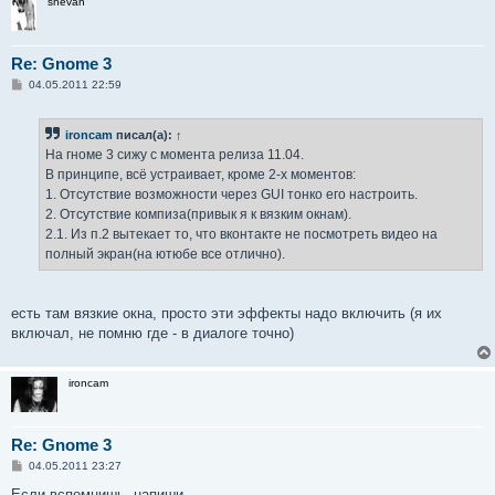
shevan
Re: Gnome 3
С
04.05.2011 22:59
о
о
б
ironcam
писал(а):
↑
щ
е
На гноме 3 сижу с момента релиза 11.04.
н
В принципе, всё устраивает, кроме 2-х моментов:
и
е
1. Отсутствие возможности через GUI тонко его настроить.
2. Отсутствие компиза(привык я к вязким окнам).
2.1. Из п.2 вытекает то, что вконтакте не посмотреть видео на
полный экран(на ютюбе все отлично).
есть там вязкие окна, просто эти эффекты надо включить (я их
включал, не помню где - в диалоге точно)
ironcam
Re: Gnome 3
С
04.05.2011 23:27
о
о
Если вспомнишь, напиши.