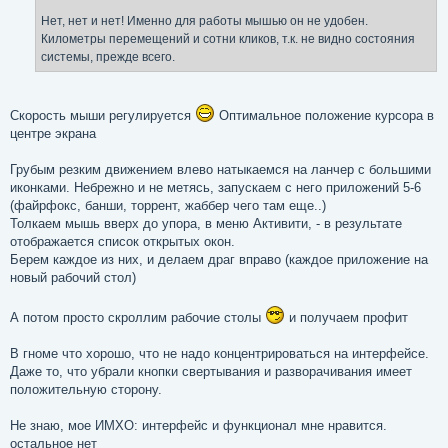
Нет, нет и нет! Именно для работы мышью он не удобен.
Километры перемещений и сотни кликов, т.к. не видно состояния
системы, прежде всего.
Скорость мыши регулируется
Оптимальное положение курсора в
центре экрана
Грубым резким движением влево натыкаемся на ланчер с большими
иконками. Небрежно и не метясь, запускаем с него приложений 5-6
(файрфокс, банши, торрент, жаббер чего там еще..)
Толкаем мышь вверх до упора, в меню Активити, - в результате
отображается список открытых окон.
Берем каждое из них, и делаем драг вправо (каждое приложение на
новый рабочий стол)
А потом просто скроллим рабочие столы
и получаем профит
В гноме что хорошо, что не надо концентрироваться на интерфейсе.
Даже то, что убрали кнопки свертывания и разворачивания имеет
положительную сторону.
Не знаю, мое ИМХО: интерфейс и функционал мне нравится.
остальное нет