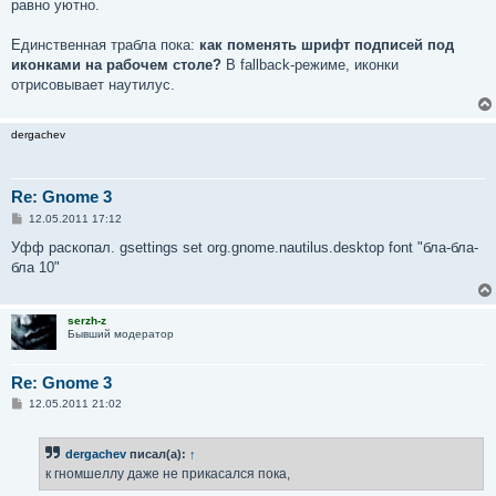
е
равно уютно.
Единственная трабла пока:
как поменять шрифт подписей под
иконками на рабочем столе?
В fallback-режиме, иконки
отрисовывает наутилус.
dergachev
Re: Gnome 3
С
12.05.2011 17:12
о
о
Уфф раскопал. gsettings set org.gnome.nautilus.desktop font "бла-бла-
б
бла 10"
щ
е
н
и
serzh-z
е
Бывший модератор
Re: Gnome 3
С
12.05.2011 21:02
о
о
б
dergachev
писал(а):
↑
щ
е
к гномшеллу даже не прикасался пока,
н
и