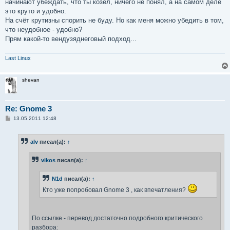
начинают убеждать, что ты козёл, ничего не понял, а на самом деле
это круто и удобно.
На счёт крутизны спорить не буду. Но как меня можно убедить в том,
что неудобное - удобно?
Прям какой-то вендузяднеговый подход...
Last Linux
shevan
Re: Gnome 3
С
13.05.2011 12:48
о
о
б
alv
писал(а):
↑
щ
е
н
vikos
писал(а):
↑
и
е
N1d
писал(а):
↑
Кто уже попробовал Gnome 3 , как впечатления?
По ссылке - перевод достаточно подробного критического
разбора: