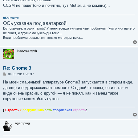
б
CCSM не пашет(оно и понятно, тут Mutter, а не компиз)...
щ
е
н
и
вКонтакте
е
ОСь указана под аватаркой
.
Вот скажите, я один такой? У меня всегда уникальные проблемы. Гугл о них ничего
не знает, и другие линуксойды тоже...
Если проблемы решаются, только методом тыка...
Nazyvaemykh
Re: Gnome 3
С
04.05.2011 23:37
о
о
На моей слабенькой аппаратуре Gnome3 запускается в старом виде,
б
да еще и подтормаживает немного. С одной стороны, он и в таком
щ
е
виде очень красив, с другой — я не понял, как и зачем такое
н
окружение может быть нужно.
и
е
¡
Страсть
к
разрушению
есть
творческая
страсть
!
agentprog