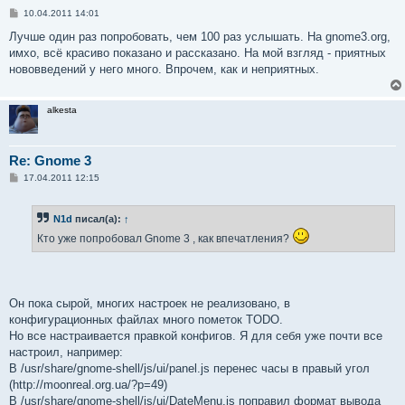
С
10.04.2011 14:01
о
о
Лучше один раз попробовать, чем 100 раз услышать. На gnome3.org,
б
имхо, всё красиво показано и рассказано. На мой взгляд - приятных
щ
е
нововведений у него много. Впрочем, как и неприятных.
н
и
е
alkesta
Re: Gnome 3
С
17.04.2011 12:15
о
о
б
N1d
писал(а):
↑
щ
е
Кто уже попробовал Gnome 3 , как впечатления?
н
и
е
Он пока сырой, многих настроек не реализовано, в
конфигурационных файлах много пометок TODO.
Но все настраивается правкой конфигов. Я для себя уже почти все
настроил, например:
В /usr/share/gnome-shell/js/ui/panel.js перенес часы в правый угол
(http://moonreal.org.ua/?p=49)
В /usr/share/gnome-shell/js/ui/DateMenu.js поправил формат вывода