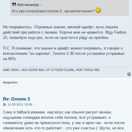
б
N1d
писал(а):
↑
щ
е
Кто уже попробовал Gnome 3 , как впечатления?
н
и
е
Не понравилось. Огромные значки, мелкий шрифт, куча лишних
действий при работе с окнами. Короче мне не нравится. Жду Fedora
15, попробую еще раз, если не срастется уйду на openbox.
П.С. Я понимаю, что значки и шрифт можно поправить, я говорю о
впечатлениях "из каропки", Gnome 2.30 после установки устраивал
на 80%.
AMD 4600+, 4Gb DDRII-800, GF GTS250 512Mb, HDD 750Gb WD
dergachev
Re: Gnome 3
С
11.05.2011 15:06
о
о
Сижу в fallback-режиме, наутилус как обычно рисует иконки,
б
ощущение гномадва вполне себе полное, всё устраивает, к
щ
е
гномшеллу даже не прикасался пока, у нас в арче так - если после
н
обновления хоть что-то работает - это уже счастье (: Шутю, но все
и