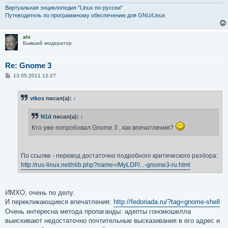
Виртуальная энциклопедия "Linux по-русски"
Путеводитель по программному обеспечению для GNU/Linux
alv
Бывший модератор
Re: Gnome 3
С
13.05.2011 12:27
о
о
б
vikos
писал(а):
↑
щ
е
н
N1d
писал(а):
↑
и
е
Кто уже попробовал Gnome 3 , как впечатления?
По ссылке - перевод достаточно подробного критического разбора:
http://rus-linux.net/nlib.php?name=/MyLDP/...-gnome3-ru.html
ИМХО, очень по делу.
И перекликающиеся впечатления:
http://fedoriada.ru/?tag=gnome-shell
Очень интересна метода пропаганды: адепты гономошелла
выискивают недостаточно почтительные высказивания в его адрес и