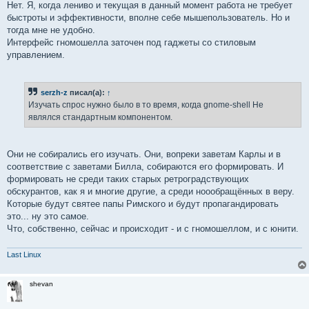
Нет. Я, когда лениво и текущая в данный момент работа не требует
быстроты и эффективности, вполне себе мышепользователь. Но и
тогда мне не удобно.
Интерфейс гномошелла заточен под гаджеты со стиловым
управлением.
serzh-z
писал(а):
↑
Изучать спрос нужно было в то время, когда gnome-shell Не
являлся стандартным компонентом.
Они не собирались его изучать. Они, вопреки заветам Карлы и в
соответствие с заветами Билла, собираются его формировать. И
формировать не среди таких старых ретроградствующих
обскурантов, как я и многие другие, а среди ноообращённых в веру.
Которые будут святее папы Римского и будут пропагандировать
это... ну это самое.
Что, собственно, сейчас и происходит - и с гномошеллом, и с юнити.
Last Linux
shevan