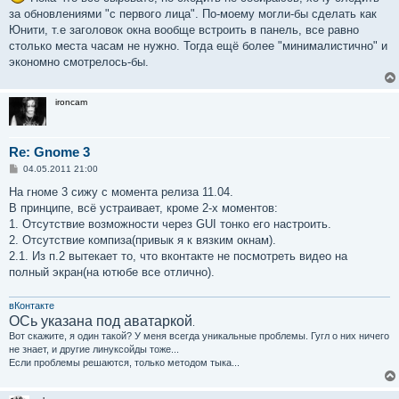
е
за обновлениями "с первого лица". По-моему могли-бы сделать как
Юнити, т.е заголовок окна вообще встроить в панель, все равно
столько места часам не нужно. Тогда ещё более "минималистично" и
экономно смотрелось-бы.
ironcam
Re: Gnome 3
С
04.05.2011 21:00
о
о
На гноме 3 сижу с момента релиза 11.04.
б
В принципе, всё устраивает, кроме 2-х моментов:
щ
е
1. Отсутствие возможности через GUI тонко его настроить.
н
2. Отсутствие компиза(привык я к вязким окнам).
и
е
2.1. Из п.2 вытекает то, что вконтакте не посмотреть видео на
полный экран(на ютюбе все отлично).
вКонтакте
ОСь указана под аватаркой
.
Вот скажите, я один такой? У меня всегда уникальные проблемы. Гугл о них ничего
не знает, и другие линуксойды тоже...
Если проблемы решаются, только методом тыка...