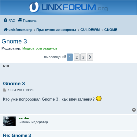
FAQ
Правила
unixforum.org
Практические вопросы
GUI, DE/WM
GNOME
Gnome 3
Модератор:
Модераторы разделов
1
2
3
След.
86 сообщений
N1d
Gnome 3
С
10.04.2011 13:20
о
о
Кто уже попробовал Gnome 3 , как впечатления?
б
щ
е
н
и
serzh-z
е
Бывший модератор
Re: Gnome 3