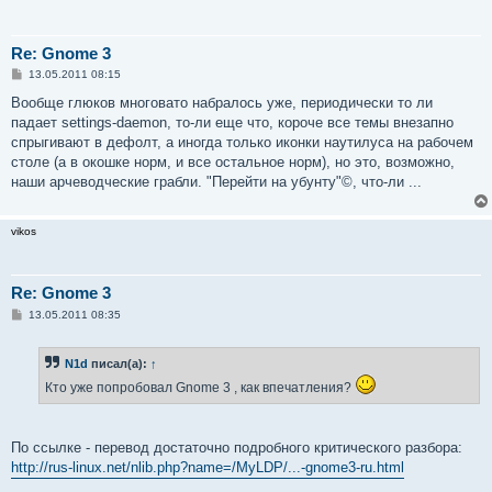
Re: Gnome 3
С
13.05.2011 08:15
о
о
Вообще глюков многовато набралось уже, периодически то ли
б
падает settings-daemon, то-ли еще что, короче все темы внезапно
щ
е
спрыгивают в дефолт, а иногда только иконки наутилуса на рабочем
н
столе (а в окошке норм, и все остальное норм), но это, возможно,
и
е
наши арчеводческие грабли. "Перейти на убунту"©, что-ли ...
vikos
Re: Gnome 3
С
13.05.2011 08:35
о
о
б
N1d
писал(а):
↑
щ
е
Кто уже попробовал Gnome 3 , как впечатления?
н
и
е
По ссылке - перевод достаточно подробного критического разбора:
http://rus-linux.net/nlib.php?name=/MyLDP/...-gnome3-ru.html