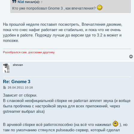
N1d
писал(а):
↑
щ
е
Кто уже попробовал Gnome 3 , как впечатления?
н
и
е
На прошлой неделе поставил посмотреть, Впечатления двоякие,
пока что снес нафиг работает не стабильно, и пока что не очень
удобен в работе. Подожду лучше до версии где то 3.2 а может и
попозже.
Разобрался сам, расскажи другому.
shevan
Re: Gnome 3
С
26.04.2011 10:16
о
о
Зависит от сборки.
б
В слаковой неофициальной сборке не работал апплет звука (и вобще
щ
е
была проблема с настройкой звука для всех приложений, через
н
gstreamer выбрал alsa)
и
е
В арчевой сборке всё работоспособно (на всё что нажимал
), но
там по умолчанию стянулся pulseaudio сервер, который сделал