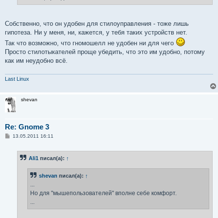
Собственно, что он удобен для стилоуправления - тоже лишь
гипотеза. Ни у меня, ни, кажется, у тебя таких устройств нет.
Так что возможно, что гномошелл не удобен ни для чего
Просто стилотыкателей проще убедить, что это им удобно, потому
как им неудобно всё.
Last Linux
shevan
Re: Gnome 3
С
13.05.2011 16:11
о
о
б
Ali1
писал(а):
↑
щ
е
н
shevan
писал(а):
↑
и
е
...
Но для "мышепользователей" вполне себе комфорт.
...