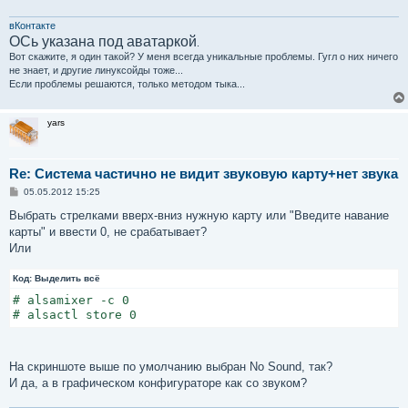
вКонтакте
ОСь указана под аватаркой
.
Вот скажите, я один такой? У меня всегда уникальные проблемы. Гугл о них ничего
не знает, и другие линуксойды тоже...
Если проблемы решаются, только методом тыка...
yars
Re: Система частично не видит звуковую карту+нет звука
С
05.05.2012 15:25
о
о
Выбрать стрелками вверх-вниз нужную карту или "Введите навание
б
карты" и ввести 0, не срабатывает?
щ
е
Или
н
и
Код:
е
Выделить всё
# alsamixer -c 0

# alsactl store 0
На скриншоте выше по умолчанию выбран No Sound, так?
И да, а в графическом конфигураторе как со звуком?