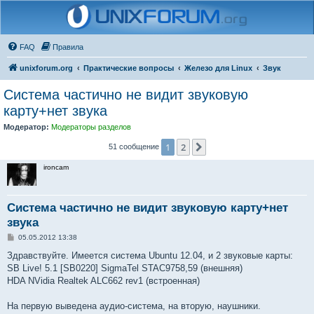
FAQ
Правила
unixforum.org
Практические вопросы
Железо для Linux
Звук
Система частично не видит звуковую
карту+нет звука
Модератор:
Модераторы разделов
1
2
След.
51 сообщение
ironcam
Система частично не видит звуковую карту+нет
звука
С
05.05.2012 13:38
о
о
Здравствуйте. Имеется система Ubuntu 12.04, и 2 звуковые карты:
б
SB Live! 5.1 [SB0220] SigmaTel STAC9758,59 (внешняя)
щ
е
HDA NVidia Realtek ALC662 rev1 (встроенная)
н
и
е
На первую выведена аудио-система, на вторую, наушники.