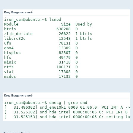
00:0c.0 PCI bridge: NVIDIA Corporation MCP61 PCI Expres
00:18.0 Host bridge: Advanced Micro Devices [AMD] Fami
00:18.1 Host bridge: Advanced Micro Devices [AMD] Fami
Код:
Выделить всё
00:18.2 Host bridge: Advanced Micro Devices [AMD] Fami
iron_cam@ubuntu:~$ lsmod

00:18.3 Host bridge: Advanced Micro Devices [AMD] Fami
Module                  Size  Used by

00:18.4 Host bridge: Advanced Micro Devices [AMD] Fami
btrfs                 638208  0

01:06.0 Multimedia audio controller: Creative Labs SB 
zlib_deflate           26622  1 btrfs

01:06.1 Input device controller: Creative Labs SB Live
libcrc32c              12543  1 btrfs

02:00.0 VGA compatible controller: NVIDIA Corporation 
ufs                    78131  0

qnx4                   13309  0

hfsplus                83507  0

hfs                    49479  0

minix                  31418  0

ntfs                  100171  0

vfat                   17308  0

msdos                  17132  0

fat                    55605  2 vfat,msdos

jfs                   175085  0

xfs                   747494  0

reiserfs              230896  0

Код:
Выделить всё
ext2                   67987  0

iron_cam@ubuntu:~$ dmesg | grep snd

vboxnetadp             13303  0

[   31.496302] snd_emu10k1 0000:01:06.0: PCI INT A -> 
vboxnetflt             27840  0

[   31.525102] snd_hda_intel 0000:00:05.0: PCI INT B -
vboxdrv               219165  2 vboxnetadp,vboxnetflt

[   31.525153] snd_hda_intel 0000:00:05.0: setting lat
dm_crypt               22528  0

snd_hda_codec_realtek   174055  1

bnep                   17830  2
