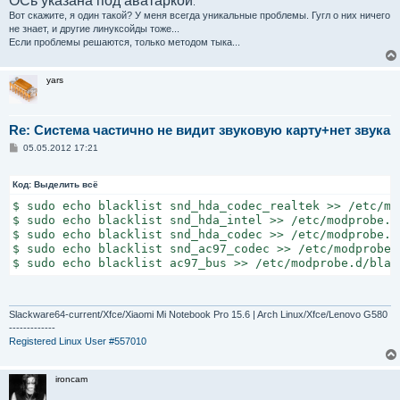
ОСь указана под аватаркой
.
# causes no end of confusion by creating unexpected net
Вот скажите, я один такой? У меня всегда уникальные проблемы. Гугл о них ничего
blacklist eth1394

не знает, и другие линуксойды тоже...
Если проблемы решаются, только методом тыка...
# snd_intel8x0m can interfere with snd_intel8x0, doesn
# hardware on its own (Ubuntu bug #2011, #6810)

yars
blacklist snd_intel8x0m

# Conflicts with dvb driver (which is better for handli
blacklist snd_aw2

Re: Система частично не видит звуковую карту+нет звука
С
05.05.2012 17:21
# causes failure to suspend on HP compaq nc6000 (Ubuntu
о
blacklist i2c_i801

о
б
Код:
Выделить всё
щ
# replaced by p54pci

е
$ sudo echo blacklist snd_hda_codec_realtek >> /etc/mo
blacklist prism54

н
$ sudo echo blacklist snd_hda_intel >> /etc/modprobe.d/
и
$ sudo echo blacklist snd_hda_codec >> /etc/modprobe.d/
е
# replaced by b43 and ssb.

$ sudo echo blacklist snd_ac97_codec >> /etc/modprobe.d
blacklist bcm43xx

$ sudo echo blacklist ac97_bus >> /etc/modprobe.d/blac
# most apps now use garmin usb driver directly (Ubuntu:
blacklist garmin_gps

Slackware64-current/Xfce/Xiaomi Mi Notebook Pro 15.6 | Arch Linux/Xfce/Lenovo G580
# replaced by asus-laptop (Ubuntu: #184721)

-------------
blacklist asus_acpi

Registered Linux User #557010
# low-quality, just noise when being used for sound pla
ironcam
# hangs at desktop session start (Ubuntu: #246969)

blacklist snd_pcsp
