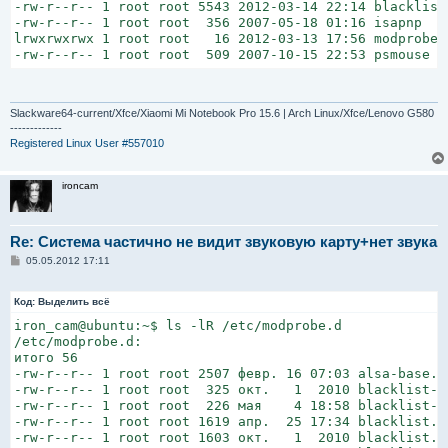
-rw-r--r-- 1 root root 5543 2012-03-14 22:14 blacklist

-rw-r--r-- 1 root root  356 2007-05-18 01:16 isapnp

lrwxrwxrwx 1 root root   16 2012-03-13 17:56 modprobe.
-rw-r--r-- 1 root root  509 2007-10-15 22:53 psmouse
Slackware64-current/Xfce/Xiaomi Mi Notebook Pro 15.6 | Arch Linux/Xfce/Lenovo G580
-------------
Registered Linux User #557010
ironcam
Re: Система частично не видит звуковую карту+нет звука
С
05.05.2012 17:11
о
о
б
Код:
Выделить всё
щ
е
iron_cam@ubuntu:~$ ls -lR /etc/modprobe.d

н
/etc/modprobe.d:

и
итого 56

е
-rw-r--r-- 1 root root 2507 февр. 16 07:03 alsa-base.co
-rw-r--r-- 1 root root  325 окт.   1  2010 blacklist-at
-rw-r--r-- 1 root root  226 мая    4 18:58 blacklist-bc
-rw-r--r-- 1 root root 1619 апр.  25 17:34 blacklist.co
-rw-r--r-- 1 root root 1603 окт.   1  2010 blacklist.co