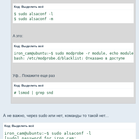
Код:
Выделить всё
$ sudo alsaconf -l

$ sudo alsaconf -m
А это:
Код:
Выделить всё
iron_cam@ubuntu:~$ sudo modprobe -r module, echo module >>
bash: /etc/modprobe.d/blacklist: Отказано в доступе
Уф... Покажите еще раз
Код:
Выделить всё
# lsmod | grep snd
А не важно, через sudo или нет, команды то такой нет...
Код:
Выделить всё
iron_cam@ubuntu:~$ sudo alsaconf -l

[sudo] password for iron_cam:
