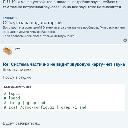
Я 11.10, я менял устройство вывода в настройках звука, сейчас же,
там только встроенная звуковая, но на неё звук тоже не выводится...
вКонтакте
ОСь указана под аватаркой
.
Вот скажите, я один такой? У меня всегда уникальные проблемы. Гугл о них ничего
не знает, и другие линуксойды тоже...
Если проблемы решаются, только методом тыка...
yars
Re: Система частично не видит звуковую карту+нет звука
С
05.05.2012 13:55
о
о
Прошу в студию:
б
щ
Код:
е
Выделить всё
н
# lspci

и
е
# lsmod

# dmesg | grep snd

# zcat /proc/config.gz | grep -i snd
Будем разбираться...