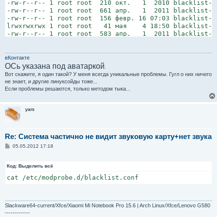
-rw-r--r-- 1 root root  210 окт.   1  2010 blacklist-fi
-rw-r--r-- 1 root root  661 апр.   1  2011 blacklist-fr
-rw-r--r-- 1 root root  156 февр. 16 07:03 blacklist-mo
lrwxrwxrwx 1 root root   41 мая    4 18:50 blacklist-o
-rw-r--r-- 1 root root  583 апр.   1  2011 blacklist-ra
-rw-r--r-- 1 root root 1077 окт.   1  2010 blacklist-wa
-rw-r--r-- 1 root root  127 апр.  22 11:31 dkms.conf

-rw-r--r-- 1 root root  157 апр.  13 02:33 nvidia-curre
вКонтакте
-rw-r--r-- 1 root root  165 апр.  13 02:29 nvidia-curr
ОСь указана под аватаркой
.
lrwxrwxrwx 1 root root   47 мая    4 19:18 nvidia-grap
Вот скажите, я один такой? У меня всегда уникальные проблемы. Гугл о них ничего
-rw-r--r-- 1 root root  356 мая    4 18:52 oss-compat.
не знает, и другие линуксойды тоже...
Если проблемы решаются, только методом тыка...
yars
Re: Система частично не видит звуковую карту+нет звука
С
05.05.2012 17:18
о
о
б
Код:
Выделить всё
щ
е
cat /etc/modprobe.d/blacklist.conf
н
и
е
Slackware64-current/Xfce/Xiaomi Mi Notebook Pro 15.6 | Arch Linux/Xfce/Lenovo G580
-------------