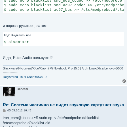
$ sudo echo blacklist snd_hda_codec >> /etc/modprobe.d/
$ sudo echo blacklist snd_ac97_codec >> /etc/modprobe.d
$ sudo echo blacklist ac97_bus >> /etc/modprobe.d/blac
и перезагрузиться, затем:
Код:
Выделить всё
$ alsamixer
И да, PulseAudio пользуете?
Slackware64-current/Xfce/Xiaomi Mi Notebook Pro 15.6 | Arch Linux/Xfce/Lenovo G580
-------------
Registered Linux User #557010
ironcam
Re: Система частично не видит звуковую карту+нет звука
С
05.05.2012 16:45
о
о
iron_cam@ubuntu:~$ sudo cp -v /etc/modprobe.d/blacklist
б
/etc/modprobe.d/blacklist.old
щ