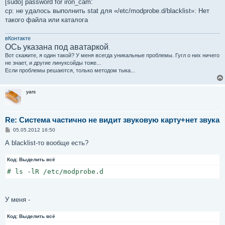
е
[sudo] password for iron_cam:
н
cp: не удалось выполнить stat для «/etc/modprobe.d/blacklist»: Нет
и
е
такого файла или каталога
вКонтакте
ОСь указана под аватаркой
.
Вот скажите, я один такой? У меня всегда уникальные проблемы. Гугл о них ничего
не знает, и другие линуксойды тоже...
Если проблемы решаются, только методом тыка...
yars
Re: Система частично не видит звуковую карту+нет звука
С
05.05.2012 16:50
о
о
А blacklist-то вообще есть?
б
щ
Код:
е
Выделить всё
н
# ls -lR /etc/modprobe.d
и
е
У меня -
Код:
Выделить всё