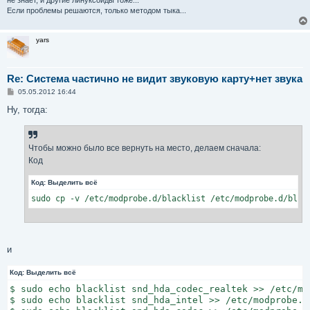
snd_seq_device         14172  5 snd_emu10k1_synth,snd_
Если проблемы решаются, только методом тыка...
snd                    62064  17 snd_hda_codec_realtek
,snd_emu10k1,snd_ac97_codec,snd_pcm,snd_rawmidi,snd_hw
yars
eq_device

soundcore              14635  1 snd

snd_page_alloc         14115  3 snd_hda_intel,snd_emu1
Re: Система частично не видит звуковую карту+нет звука
С
05.05.2012 16:44
о
о
Ну, тогда:
б
щ
е
н
Чтобы можно было все вернуть на место, делаем сначала:
и
е
Код
Код:
Выделить всё
sudo cp -v /etc/modprobe.d/blacklist /etc/modprobe.d/blac
и
Код:
Выделить всё
$ sudo echo blacklist snd_hda_codec_realtek >> /etc/mod
$ sudo echo blacklist snd_hda_intel >> /etc/modprobe.d/