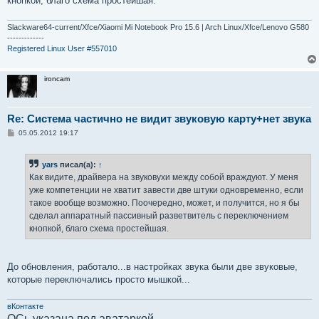
кнопкой, благо схема простейшая.
Slackware64-current/Xfce/Xiaomi Mi Notebook Pro 15.6 | Arch Linux/Xfce/Lenovo G580
-------------
Registered Linux User #557010
ironcam
Re: Система частично не видит звуковую карту+нет звука
С
05.05.2012 19:17
о
о
б
yars
писал(а):
↑
щ
е
Как видите, драйвера на звуковухи между собой враждуют. У меня
н
уже компетенции не хватит завести две штуки одновременно, если
и
е
такое вообще возможно. Поочередно, может, и получится, но я бы
сделал аппаратный пассивный разветвитель с переключением
кнопкой, благо схема простейшая.
До обновления, работало...в настройках звука были две звуковые,
которые переключались просто мышкой...
вКонтакте
ОСь указана под аватаркой