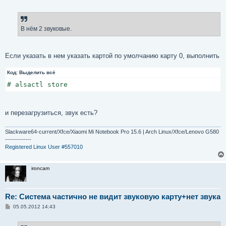
о
о
б
щ
е
В нём 2 звуковые.
н
и
е
Если указать в нем указать картой по умолчанию карту 0, выполнить
Код:
Выделить всё
# alsactl store
и перезагрузиться, звук есть?
Slackware64-current/Xfce/Xiaomi Mi Notebook Pro 15.6 | Arch Linux/Xfce/Lenovo G580
-------------
Registered Linux User #557010
ironcam
Re: Система частично не видит звуковую карту+нет звука
С
05.05.2012 14:43
о
о
б