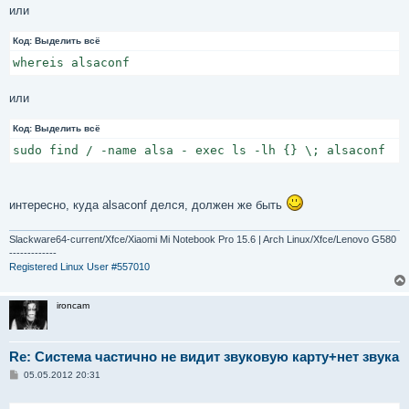
или
Код:
Выделить всё
whereis alsaconf
или
Код:
Выделить всё
sudo find / -name alsa - exec ls -lh {} \; alsaconf
интересно, куда alsaconf делся, должен же быть
Slackware64-current/Xfce/Xiaomi Mi Notebook Pro 15.6 | Arch Linux/Xfce/Lenovo G580
-------------
Registered Linux User #557010
ironcam
Re: Система частично не видит звуковую карту+нет звука
С
05.05.2012 20:31
о
о
б