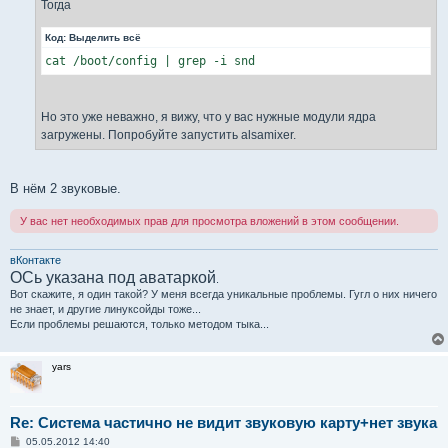
Тогда
Код:
Выделить всё
cat /boot/config | grep -i snd
Но это уже неважно, я вижу, что у вас нужные модули ядра
загружены. Попробуйте запустить alsamixer.
В нём 2 звуковые.
У вас нет необходимых прав для просмотра вложений в этом сообщении.
вКонтакте
ОСь указана под аватаркой
.
Вот скажите, я один такой? У меня всегда уникальные проблемы. Гугл о них ничего
не знает, и другие линуксойды тоже...
Если проблемы решаются, только методом тыка...
yars
Re: Система частично не видит звуковую карту+нет звука
С
05.05.2012 14:40