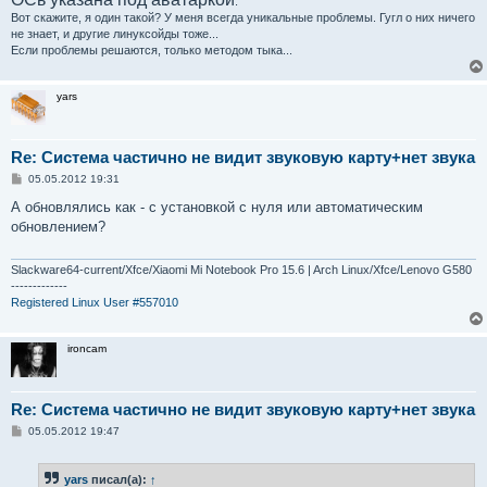
.
Вот скажите, я один такой? У меня всегда уникальные проблемы. Гугл о них ничего
не знает, и другие линуксойды тоже...
Если проблемы решаются, только методом тыка...
yars
Re: Система частично не видит звуковую карту+нет звука
С
05.05.2012 19:31
о
о
А обновлялись как - с установкой с нуля или автоматическим
б
обновлением?
щ
е
н
и
Slackware64-current/Xfce/Xiaomi Mi Notebook Pro 15.6 | Arch Linux/Xfce/Lenovo G580
е
-------------
Registered Linux User #557010
ironcam
Re: Система частично не видит звуковую карту+нет звука
С
05.05.2012 19:47
о
о
б
yars
писал(а):
↑
щ