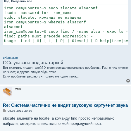
Код:
Выделить всё
щ
е
iron_cam@ubuntu:~$ sudo slocate alsaconf

н
[sudo] password for iron_cam:

и
sudo: slocate: команда не найдена

е
iron_cam@ubuntu:~$ whereis alsaconf

alsaconf:

iron_cam@ubuntu:~$ sudo find / -name alsa - exec ls -lh
find: paths must precede expression: -

Usage: find [-H] [-L] [-P] [-Olevel] [-D help|tree|sea
вКонтакте
ОСь указана под аватаркой
.
Вот скажите, я один такой? У меня всегда уникальные проблемы. Гугл о них ничего
не знает, и другие линуксойды тоже...
Если проблемы решаются, только методом тыка...
yars
Re: Система частично не видит звуковую карту+нет звука
С
05.05.2012 20:39
о
о
slocate замените на locate, а команду find просто неправильно
б
набрали, смотрите внимательно мой предыдущий пост.
щ
е