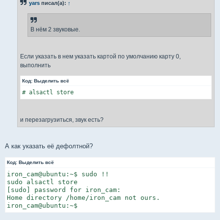
yars
писал(а):
↑
щ
е
н
и
е
В нём 2 звуковые.
Если указать в нем указать картой по умолчанию карту 0,
выполнить
Код:
Выделить всё
# alsactl store
и перезагрузиться, звук есть?
А как указать её дефолтной?
Код:
Выделить всё
iron_cam@ubuntu:~$ sudo !!

sudo alsactl store

[sudo] password for iron_cam:

Home directory /home/iron_cam not ours.

iron_cam@ubuntu:~$