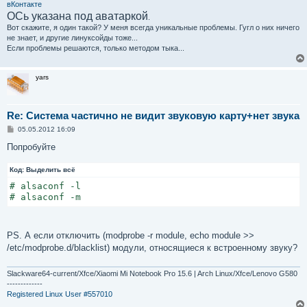
вКонтакте
ОСь указана под аватаркой
.
Вот скажите, я один такой? У меня всегда уникальные проблемы. Гугл о них ничего
не знает, и другие линуксойды тоже...
Если проблемы решаются, только методом тыка...
yars
Re: Система частично не видит звуковую карту+нет звука
С
05.05.2012 16:09
о
о
Попробуйте
б
щ
Код:
е
Выделить всё
н
# alsaconf -l

и
е
# alsaconf -m
PS. А если отключить (modprobe -r module, echo module >>
/etc/modprobe.d/blacklist) модули, относящиеся к встроенному звуку?
Slackware64-current/Xfce/Xiaomi Mi Notebook Pro 15.6 | Arch Linux/Xfce/Lenovo G580
-------------
Registered Linux User #557010