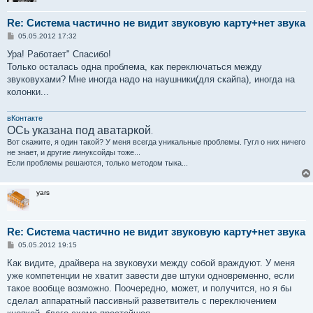
# ugly and loud noise, getting on everyone's nerves; t
Re: Система частично не видит звуковую карту+нет звука
# nice pulseaudio bing (Ubuntu: #77010)

С
05.05.2012 17:32
blacklist pcspkr

о
о
Ура! Работает" Спасибо!
б
# EDAC driver for amd76x clashes with the agp driver p
Только осталась одна проблема, как переключаться между
щ
# from being initialised (Ubuntu: #297750). Blacklist s
е
звуковухами? Мне иногда надо на наушники(для скайпа), иногда на
н
# continues to build and is installable for the few cas
колонки...
и
# really needed.

е
blacklist amd76x_edac

вКонтакте
blacklist usblp
ОСь указана под аватаркой
.
Вот скажите, я один такой? У меня всегда уникальные проблемы. Гугл о них ничего
не знает, и другие линуксойды тоже...
Если проблемы решаются, только методом тыка...
yars
Re: Система частично не видит звуковую карту+нет звука
С
05.05.2012 19:15
о
о
Как видите, драйвера на звуковухи между собой враждуют. У меня
б
уже компетенции не хватит завести две штуки одновременно, если
щ
е
такое вообще возможно. Поочередно, может, и получится, но я бы
н
сделал аппаратный пассивный разветвитель с переключением
и
е