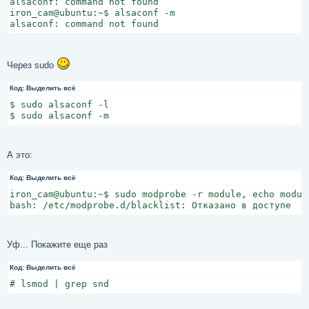
alsaconf: command not found

и
iron_cam@ubuntu:~$ alsaconf -m

е
alsaconf: command not found
Через sudo
Код:
Выделить всё
$ sudo alsaconf -l

$ sudo alsaconf -m
А это:
Код:
Выделить всё
iron_cam@ubuntu:~$ sudo modprobe -r module, echo modul
bash: /etc/modprobe.d/blacklist: Отказано в доступе
Уф... Покажите еще раз
Код:
Выделить всё
# lsmod | grep snd