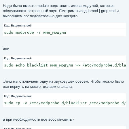
Надо было вместо module подставить имена модулей, которые
обслуживают встроенный звук. Смотрим вывод lsmod | grep snd и
выполняем последовательно для каждого:
Код:
Выделить всё
sudo modprobe -r имя_модуля
или
Код:
Выделить всё
sudo echo blacklist имя_модуля >> /etc/modprobe.d/blac
Этим мы отключаем одну из звуковушек совсем. Чтобы можно было
все вернуть на место, делаем сначала:
Код:
Выделить всё
sudo cp -v /etc/modprobe.d/blacklist /etc/modprobe.d/b
а при необходимости все восстановить -
Код:
Выделить всё