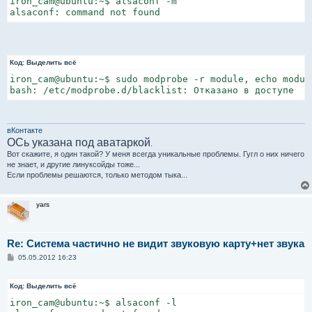
iron_cam@ubuntu:~$ alsaconf -m

alsaconf: command not found
Код:
Выделить всё
iron_cam@ubuntu:~$ sudo modprobe -r module, echo modul
bash: /etc/modprobe.d/blacklist: Отказано в доступе
вКонтакте
ОСь указана под аватаркой
.
Вот скажите, я один такой? У меня всегда уникальные проблемы. Гугл о них ничего
не знает, и другие линуксойды тоже...
Если проблемы решаются, только методом тыка...
yars
Re: Система частично не видит звуковую карту+нет звука
С
05.05.2012 16:23
о
о
б
Код:
Выделить всё
щ
е
iron_cam@ubuntu:~$ alsaconf -l

н