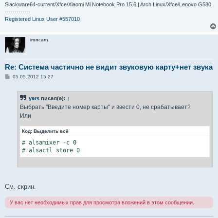
Slackware64-current/Xfce/Xiaomi Mi Notebook Pro 15.6 | Arch Linux/Xfce/Lenovo G580
-------------
Registered Linux User #557010
ironcam
Re: Система частично не видит звуковую карту+нет звука
С
05.05.2012 15:27
о
о
б
yars
писал(а):
↑
щ
е
Выбрать "Введите номер карты" и ввести 0, не срабатывает?
н
Или
и
е
Код:
Выделить всё
# alsamixer -c 0

# alsactl store 0
См. скрин.
У вас нет необходимых прав для просмотра вложений в этом сообщении.