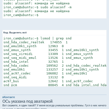
sudo: alsaconf: команда не найдена

iron_cam@ubuntu:~$ sudo alsaconf -m

sudo: alsaconf: команда не найдена

iron_cam@ubuntu:~$
Код:
Выделить всё
iron_cam@ubuntu:~$ lsmod | grep snd

snd_hda_codec_realtek   174055  1

snd_emu10k1_synth      12963  0

snd_emux_synth         33455  1 snd_emu10k1_synth

snd_seq_virmidi        13309  1 snd_emux_synth

snd_seq_midi_emul      13526  1 snd_emux_synth

snd_hda_intel          32765  1

snd_hda_codec         109562  2 snd_hda_codec_realtek,s
snd_emu10k1           133257  2 snd_emu10k1_synth

snd_ac97_codec        106082  1 snd_emu10k1

snd_seq_midi           13132  0

ac97_bus               12642  1 snd_ac97_codec

snd_pcm                80845  4 snd_hda_intel,snd_hda_
snd_rawmidi            25424  3 snd_seq_virmidi,snd_emu
snd_util_mem           13786  2 snd_emux_synth,snd_emu1
snd_hwdep              13276  3 snd_emux_synth,snd_hda_
вКонтакте
snd_seq_midi_event     14475  2 snd_seq_virmidi,snd_seq
ОСь указана под аватаркой
.
snd_seq                51567  5 snd_emux_synth,snd_seq
Вот скажите, я один такой? У меня всегда уникальные проблемы. Гугл о них ничего
snd_timer              28931  3 snd_emu10k1,snd_pcm,snd
не знает, и другие линуксойды тоже...