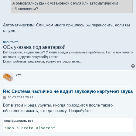
е
А обновлялись как - с установкой с нуля или автоматическим
н
обновлением?
и
е
Автоматическим. Слишком много пришлось бы переносить, если бы
с нуля...
вКонтакте
ОСь указана под аватаркой
.
Вот скажите, я один такой? У меня всегда уникальные проблемы. Гугл о них ничего
не знает, и другие линуксойды тоже...
Если проблемы решаются, только методом тыка...
yars
Re: Система частично не видит звуковую карту+нет звука
С
05.05.2012 20:22
о
о
Вот в этом и беда убунты, иногда приходится после такого
б
обновления искать, что да почему. Попробуйте
щ
е
н
Код:
Выделить всё
и
е
sudo slocate alsaconf