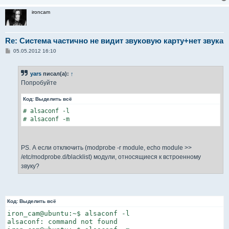
ironcam
Re: Система частично не видит звуковую карту+нет звука
С
05.05.2012 16:10
о
о
б
yars
писал(а):
↑
щ
е
Попробуйте
н
и
Код:
Выделить всё
е
# alsaconf -l

# alsaconf -m
PS. А если отключить (modprobe -r module, echo module >>
/etc/modprobe.d/blacklist) модули, относящиеся к встроенному
звуку?
Код:
Выделить всё
iron_cam@ubuntu:~$ alsaconf -l

alsaconf: command not found
