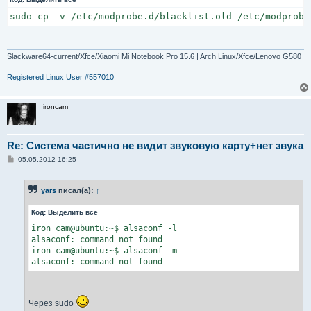
sudo cp -v /etc/modprobe.d/blacklist.old /etc/modprobe
Slackware64-current/Xfce/Xiaomi Mi Notebook Pro 15.6 | Arch Linux/Xfce/Lenovo G580
-------------
Registered Linux User #557010
ironcam
Re: Система частично не видит звуковую карту+нет звука
С
05.05.2012 16:25
о
о
б
yars
писал(а):
↑
щ
е
н
Код:
Выделить всё
и
е
iron_cam@ubuntu:~$ alsaconf -l

alsaconf: command not found

iron_cam@ubuntu:~$ alsaconf -m

alsaconf: command not found
Через sudo