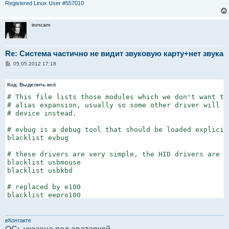
Registered Linux User #557010
ironcam
Re: Система частично не видит звуковую карту+нет звука
С
05.05.2012 17:18
о
о
б
Код:
Выделить всё
щ
е
# This file lists those modules which we don't want to 
н
# alias expansion, usually so some other driver will be
и
# device instead.

е
# evbug is a debug tool that should be loaded explicitl
blacklist evbug

# these drivers are very simple, the HID drivers are us
blacklist usbmouse

blacklist usbkbd

# replaced by e100

blacklist eepro100

# replaced by tulip

blacklist de4x5

вКонтакте