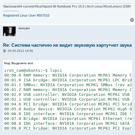
Slackware64-current/Xfce/Xiaomi Mi Notebook Pro 15.6 | Arch Linux/Xfce/Lenovo G580
-------------
Registered Linux User #557010
ironcam
Re: Система частично не видит звуковую карту+нет звука
С
05.05.2012 14:00
о
о
б
Код:
Выделить всё
щ
е
iron_cam@ubuntu:~$ lspci

н
00:00.0 RAM memory: NVIDIA Corporation MCP61 Memory Con
и
00:01.0 ISA bridge: NVIDIA Corporation MCP61 LPC Bridge
е
00:01.1 SMBus: NVIDIA Corporation MCP61 SMBus (rev a2)

00:01.2 RAM memory: NVIDIA Corporation MCP61 Memory Con
00:02.0 USB controller: NVIDIA Corporation MCP61 USB 1
00:02.1 USB controller: NVIDIA Corporation MCP61 USB 2
00:04.0 PCI bridge: NVIDIA Corporation MCP61 PCI bridge
00:05.0 Audio device: NVIDIA Corporation MCP61 High De
00:06.0 IDE interface: NVIDIA Corporation MCP61 IDE (re
00:07.0 Bridge: NVIDIA Corporation MCP61 Ethernet (rev 
00:08.0 IDE interface: NVIDIA Corporation MCP61 SATA Co
00:09.0 PCI bridge: NVIDIA Corporation MCP61 PCI Expres
00:0b.0 PCI bridge: NVIDIA Corporation MCP61 PCI Expres