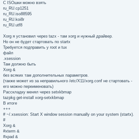
C ISOшки можно взять
ru_RU.cp1251
ru_RU.iso88595
ru_RU.koi8r
ru_RU.utf8
Xorg я установил через tazx - там xorg и нужный драйвер.
Но он не будет стартовать по startx
Требуется подправить у root и tux
файл
.xsession
Там должно быть
Xorg &
без всяких там дополнительных параметров.
(также может из за неправильного /etc/X11/xorg.conf не стартовать -
его можно переименовать)
Расскладку менял через setxkbmap
tazpkg get-install xorg-setxkbmap
В итоге
+++
# ~/.xsession: Start X window session manually on your system (startx).
#
Xorg &
#xterm &
#xpad &