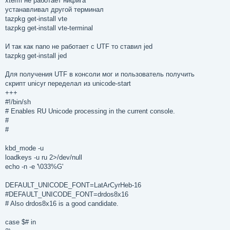
xterm не работает нифига
устанавливал другой терминал
tazpkg get-install vte
tazpkg get-install vte-terminal
И так как nano не работает с UTF то ставил jed
tazpkg get-install jed
Для получения UTF в консоли мог и пользователь получить
скрипт unicyr переделал из unicode-start
+++
#!/bin/sh
# Enables RU Unicode processing in the current console.
#
#
kbd_mode -u
loadkeys -u ru 2>/dev/null
echo -n -e '\033%G'
DEFAULT_UNICODE_FONT=LatArCyrHeb-16
#DEFAULT_UNICODE_FONT=drdos8x16
# Also drdos8x16 is a good candidate.
case $# in