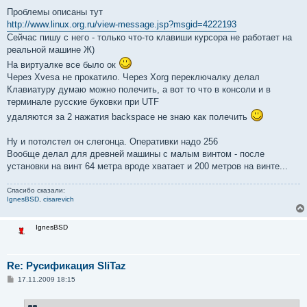
Проблемы описаны тут
http://www.linux.org.ru/view-message.jsp?msgid=4222193
Сейчас пишу с него - только что-то клавиши курсора не работает на
реальной машине Ж)
На виртуалке все было ок
Через Xvesa не прокатило. Через Xorg переключалку делал
Клавиатуру думаю можно полечить, а вот то что в консоли и в
терминале русские буковки при UTF
удаляются за 2 нажатия backspace не знаю как полечить
Ну и потолстел он слегонца. Оперативки надо 256
Вообще делал для древней машины с малым винтом - после
установки на винт 64 метра вроде хватает и 200 метров на винте...
Спасибо сказали:
IgnesBSD
,
cisarevich
IgnesBSD
Re: Русификация SliTaz
С
17.11.2009 18:15
о
о
б