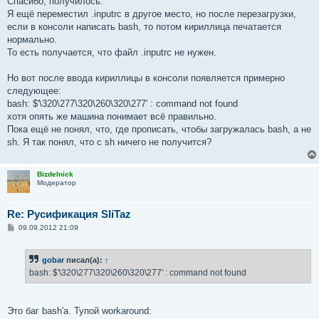
Спасибо, получилось.
б
Я ещё переместил .inputrc в другое место, но после перезагрузки,
щ
е
если в консоли написать bash, то потом кириллица печатается
н
нормально.
и
е
То есть получается, что файл .inputrc не нужен.
Но вот после ввода кириллицы в консоли появляется примерно
следующее:
bash: $'\320\277\320\260\320\277' : command not found
хотя опять же машина понимает всё правильно.
Пока ещё не понял, что, где прописать, чтобы загружалась bash, а не
sh. Я так понял, что с sh ничего не получится?
Bizdelnick
Модератор
Re: Русификация SliTaz
С
09.09.2012 21:09
о
о
б
gobar
писал(а):
↑
щ
е
bash: $'\320\277\320\260\320\277' : command not found
н
и
е
Это баг bash'a. Тупой workaround: