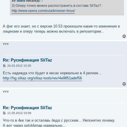
Niarix
писал(а):
↑
3) Оперу точно можно распостранять в составе SliTaz? :
http://www.opera.com/eula/browser-linux/
А фиг его знает, но с версии 10.53 произошли какие-то изменения в
лицензии и оперу теперь можно включать в репозитории...
YYY
Re: Русификация SliTaz
С
24.03.2012 10:35
о
о
Есть надежда что будет в иксах нормально в 4 релизе...
б
http://hg.slitaz.org/slitaz-tools/rev/4e9851adef56
щ
е
н
и
YYY
е
Re: Русификация SliTaz
С
11.05.2012 15:09
о
о
Что-то в 4ке так и осталавь беда с русским... Непонятно почему.
б
А вот через setxkbmap нормально...
щ