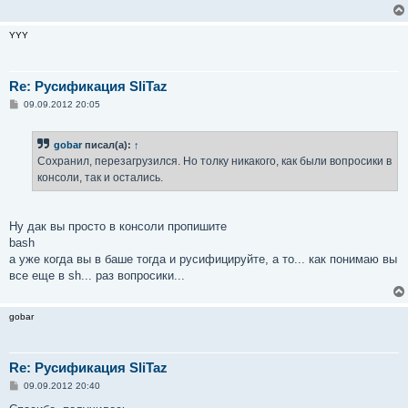
YYY
Re: Русификация SliTaz
С
09.09.2012 20:05
о
о
б
gobar
писал(а):
↑
щ
е
Сохранил, перезагрузился. Но толку никакого, как были вопросики в
н
консоли, так и остались.
и
е
Ну дак вы просто в консоли пропишите
bash
а уже когда вы в баше тогда и русифицируйте, а то... как понимаю вы
все еще в sh... раз вопросики...
gobar
Re: Русификация SliTaz
С
09.09.2012 20:40
о
о