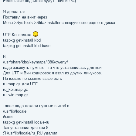
Если какие подвижки будут - пиши ! %)
б
щ
е
Я делал так
н
Поставил на винт через
и
е
Menu->SysTools->SlitazInstaller с некрученого-родного диска
UTF Консолька
tazpkg get-install kbd
tazpkg get-install kbd-base
В
/usr/share/kbd/keymaps/i386/qwerty/
надо закинуть нужные - та что установилась для кои.
Для UTF и Вин кодировок я взял из других линуксов.
На isoшке по ссылке выше есть
ru.map.gz для UTF
ru_koi.map.gz
ru_win.map.gz
также надо локали нужные в чтоб в
/usr/lib/locale
были
tazpkg get-install locale-ru
Так установил для кои-8
Я /usr/lib/locale/ru_RU удалил