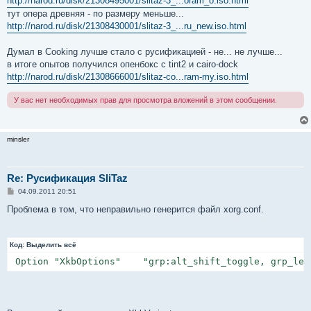
http://narod.ru/disk/21308495001/slitaz-3_...oram_o.iso.html
н
тут опера древняя - по размеру меньше...
и
е
http://narod.ru/disk/21308430001/slitaz-3_...ru_new.iso.html
Думал в Cooking лучше стало с русификацией - не... не лучше...
в итоге опытов получился опенбокс с tint2 и cairo-dock
http://narod.ru/disk/21308666001/slitaz-co...ram-my.iso.html
У вас нет необходимых прав для просмотра вложений в этом сообщении.
minsler
Re: Русификация SliTaz
С
04.09.2011 20:51
о
о
Проблема в том, что неправильно генерится файл xorg.conf.
б
щ
е
н
Код:
Выделить всё
и
е
 Option "XkbOptions"    "grp:alt_shift_toggle, grp_led