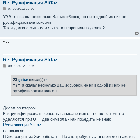
Re: Русификация SliTaz
С
07.09.2012 16:20
о
о
YYY
, я скачал несколько Ваших сборок, но ни в одной из них не
б
русифицирована консоль.
щ
е
Так и должно быть или я что-то неправильно делаю?
н
и
е
YYY
Re: Русификация SliTaz
С
09.09.2012 10:36
о
о
б
gobar
писал(а):
↑
щ
е
YYY
, я скачал несколько Ваших сборок, но ни в одной из них не
н
русифицирована консоль.
и
е
Делал во втором...
Как русифицировать консоль написано выше - но вот с тем что
удаляются при UTF два символа - как победить не знаю.
Русификация SliTaz
не помогло...
В 3ке рецепт из 2ки работал... Но это требует установки доп-пакетов