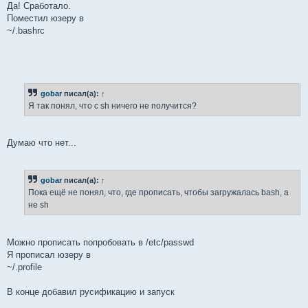
Да! Сработало.
Поместил юзеру в
~/.bashrc
gobar
писал(а):
↑
Я так понял, что с sh ничего не получится?
Думаю что нет...
gobar
писал(а):
↑
Пока ещё не понял, что, где прописать, чтобы загружалась bash, а
не sh
Можно прописать попробовать в /etc/passwd
Я прописал юзеру в
~/.profile
В конце добавил русификацию и запуск