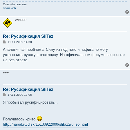
Спасибо сказали:
cisarevich
veBEER
Re: Русификация SliTaz
С
11.11.2009 14:58
о
о
Аналогичная проблема. Сижу из под него и нифига не могу
б
установить русскую раскладку. На официальном форуме вопрос так
щ
е
же без ответа.
н
и
е
YYY
Re: Русификация SliTaz
С
17.11.2009 13:05
о
о
Я пробывал русифицировать...
б
щ
е
н
Получилось криво
и
е
http://narod.ru/disk/15130922000/slitaz2ru.iso.html