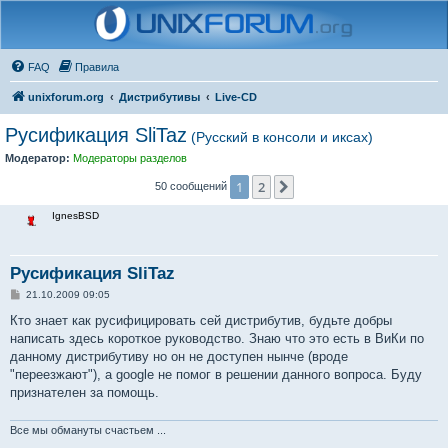
FAQ
Правила
unixforum.org
Дистрибутивы
Live-CD
Русификация SliTaz
(Русский в консоли и иксах)
Модератор:
Модераторы разделов
1
2
След.
50 сообщений
IgnesBSD
Русификация SliTaz
С
21.10.2009 09:05
о
о
Кто знает как русифицировать сей дистрибутив, будьте добры
б
написать здесь короткое руководство. Знаю что это есть в ВиКи по
щ
е
данному дистрибутиву но он не доступен нынче (вроде
н
"переезжают"), а google не помог в решении данного вопроса. Буду
и
е
признателен за помощь.
Все мы обмануты счастьем ...