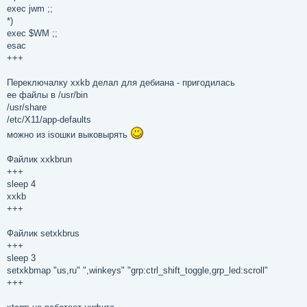
exec jwm ;;
*)
exec $WM ;;
esac
+++
Переключалку xxkb делал для дебиана - пригодилась
ee файлы в /usr/bin
/usr/share
/etc/X11/app-defaults
можно из isoшки выковырять
Файлик xxkbrun
+++
sleep 4
xxkb
+++
Файлик setxkbrus
+++
sleep 3
setxkbmap "us,ru" ",winkeys" "grp:ctrl_shift_toggle,grp_led:scroll"
+++