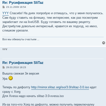
Re: Русификация SliTaz
С
23.11.2009 18:54
о
о
YYY
Спасибо! На днях попробую и отпишусь, что у меня получилось.
б
Сам буду ставить на флешку, тем интереснее, как раз посмотрим
щ
е
заработает ли на liveUSB. Буду готовить по вашему рецепту.
н
Дистрибутив довольно интересный, нравится их подход, но имхо,
и
е
слишком урезали.
Все мы обмануты счастьем ...
YYY
Re: Русификация SliTaz
С
29.03.2010 18:23
о
о
Вышла свежая 3я версия
б
Ура
щ
е
н
Теперь по дефолту
http://mirror.slitaz.org/iso/3.0/slitaz-3.0.iso
идет
и
е
сразу с Xorg
Для Xvesa надо качать slitaz-3.0-xvesa.iso
Из-за того-что Xorg по дефолту, можно получить переключалку