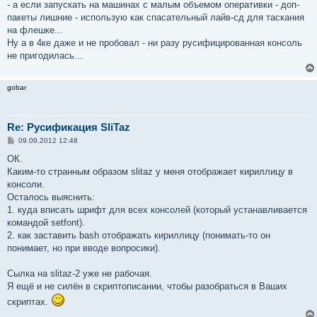
- а если запускать на машинах с малым объемом оперативки - доп-
пакеты лишние - использую как спасательный лайв-сд для таскания
на флешке...
Ну а в 4ке даже и не пробовал - ни разу русифицированная консоль
не пригодилась...
gobar
Re: Русификация SliTaz
С
09.09.2012 12:48
о
о
ОК.
б
Каким-то странным образом slitaz у меня отображает кириллицу в
щ
е
консоли.
н
Осталось выяснить:
и
е
1. куда вписать шрифт для всех консолей (который устанавливается
командой setfont).
2. как заставить bash отображать кириллицу (понимать-то он
понимает, но при вводе вопросики).
Сылка на slitaz-2 уже не рабочая.
Я ещё и не силён в скриптописании, чтобы разобраться в Ваших
скриптах.