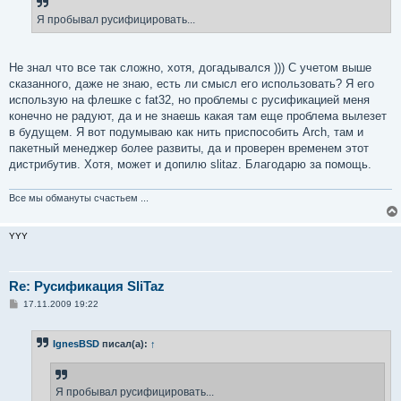
щ
е
Я пробывал русифицировать...
н
и
е
Не знал что все так сложно, хотя, догадывался ))) С учетом выше
сказанного, даже не знаю, есть ли смысл его использовать? Я его
использую на флешке с fat32, но проблемы с русификацией меня
конечно не радуют, да и не знаешь какая там еще проблема вылезет
в будущем. Я вот подумываю как нить приспособить Arch, там и
пакетный менеджер более развиты, да и проверен временем этот
дистрибутив. Хотя, может и допилю slitaz. Благодарю за помощь.
Все мы обмануты счастьем ...
YYY
Re: Русификация SliTaz
С
17.11.2009 19:22
о
о
б
IgnesBSD
писал(а):
↑
щ
е
н
и
е
Я пробывал русифицировать...