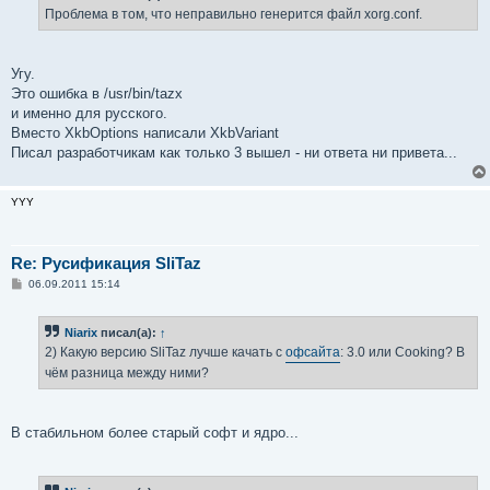
е
Проблема в том, что неправильно генерится файл xorg.conf.
н
и
е
Угу.
Это ошибка в /usr/bin/tazx
и именно для русского.
Вместо XkbOptions написали XkbVariant
Писал разработчикам как только 3 вышел - ни ответа ни привета...
YYY
Re: Русификация SliTaz
С
06.09.2011 15:14
о
о
б
Niarix
писал(а):
↑
щ
е
2) Какую версию SliTaz лучше качать с
офсайта
: 3.0 или Cooking? В
н
чём разница между ними?
и
е
В стабильном более старый софт и ядро...