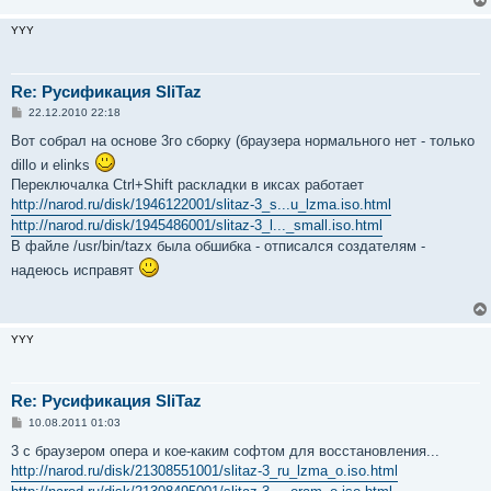
YYY
Re: Русификация SliTaz
С
22.12.2010 22:18
о
о
Вот собрал на основе 3го сборку (браузера нормального нет - только
б
dillo и elinks
щ
е
Переключалка Ctrl+Shift раскладки в иксах работает
н
http://narod.ru/disk/1946122001/slitaz-3_s...u_lzma.iso.html
и
е
http://narod.ru/disk/1945486001/slitaz-3_l..._small.iso.html
В файле /usr/bin/tazx была обшибка - отписался создателям -
надеюсь исправят
YYY
Re: Русификация SliTaz
С
10.08.2011 01:03
о
о
3 с браузером опера и кое-каким софтом для восстановления...
б
http://narod.ru/disk/21308551001/slitaz-3_ru_lzma_o.iso.html
щ
е