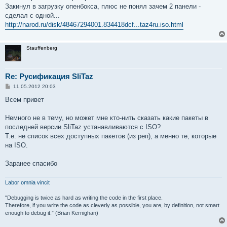
е
Закинул в загрузку опенбокса, плюс не понял зачем 2 панели -
н
сделал с одной...
и
е
http://narod.ru/disk/48467294001.834418dcf...taz4ru.iso.html
Stauffenberg
Re: Русификация SliTaz
С
11.05.2012 20:03
о
о
Всем привет
б
щ
е
Немного не в тему, но может мне кто-нить сказать какие пакеты в
н
последней версии SliTaz устанавливаются с ISO?
и
е
Т.е. не список всех доступных пакетов (из реп), а менно те, которые
на ISO.
Заранее спасибо
Labor omnia vincit
"Debugging is twice as hard as writing the code in the first place.
Therefore, if you write the code as cleverly as possible, you are, by definition, not smart
enough to debug it.” (Brian Kernighan)