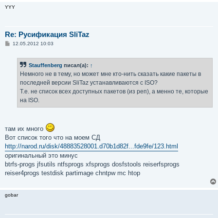
YYY
Re: Русификация SliTaz
С
12.05.2012 10:03
о
о
б
Stauffenberg
писал(а):
↑
щ
е
Немного не в тему, но может мне кто-нить сказать какие пакеты в
н
последней версии SliTaz устанавливаются с ISO?
и
е
Т.е. не список всех доступных пакетов (из реп), а менно те, которые
на ISO.
там их много
Вот список того что на моем СД
http://narod.ru/disk/48883528001.d70b1d82f...fde9fe/123.html
оригинальный это минус
btrfs-progs jfsutils ntfsprogs xfsprogs dosfstools reiserfsprogs
reiser4progs testdisk partimage chntpw mc htop
gobar