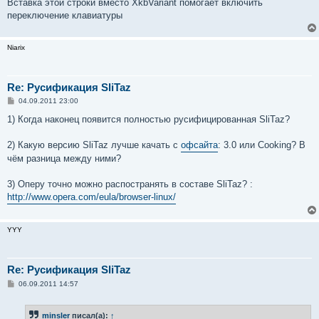
Вставка этой строки вместо XkbVariant помогает включить
переключение клавиатуры
Niarix
Re: Русификация SliTaz
С
04.09.2011 23:00
о
о
1) Когда наконец появится полностью русифицированная SliTaz?
б
щ
е
2) Какую версию SliTaz лучше качать с
офсайта
: 3.0 или Cooking? В
н
чём разница между ними?
и
е
3) Оперу точно можно распостранять в составе SliTaz? :
http://www.opera.com/eula/browser-linux/
YYY
Re: Русификация SliTaz
С
06.09.2011 14:57
о
о
б
minsler
писал(а):
↑
щ