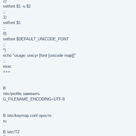
2)
setfont $1 -u $2
;;
1)
setfont $1
;;
0)
setfont $DEFAULT_UNICODE_FONT
;;
*)
echo "usage: unicyr [font [unicode map]]"
;;
esac
+++
В
/etc/profile заменить
G_FILENAME_ENCODING=UTF-8
В /etc/keymap.conf просто
ru
В /etc/TZ