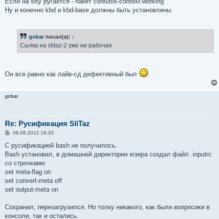
Если на stty ругается - пакет coreutils-context-working
Ну и конечно kbd и kbd-base должны быть установлены
gobar
писал(а):
↑
Сылка на slitaz-2 уже не рабочая.
Он все равно как лайв-сд дефективный был
gobar
Re: Русификация SliTaz
С
09.09.2012 18:33
о
о
С русификацией bash не получилось.
б
Bash установил, в домашней директории юзера создал файл .inputrc
щ
е
со строчками:
н
set meta-flag on
и
е
set convert-meta off
set output-meta on
Сохранил, перезагрузился. Но толку никакого, как были вопросики в
консоли, так и остались.