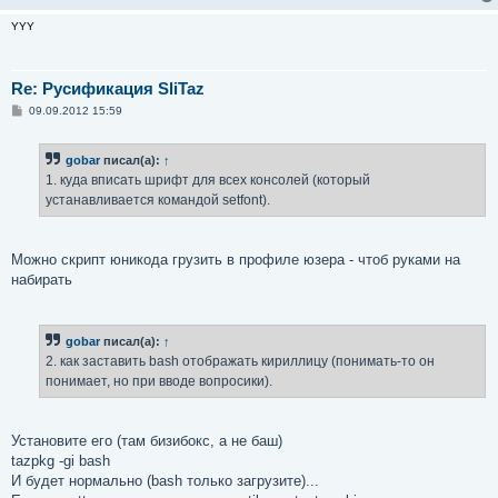
YYY
Re: Русификация SliTaz
С
09.09.2012 15:59
о
о
б
gobar
писал(а):
↑
щ
е
1. куда вписать шрифт для всех консолей (который
н
устанавливается командой setfont).
и
е
Можно скрипт юникода грузить в профиле юзера - чтоб руками на
набирать
gobar
писал(а):
↑
2. как заставить bash отображать кириллицу (понимать-то он
понимает, но при вводе вопросики).
Установите его (там бизибокс, а не баш)
tazpkg -gi bash
И будет нормально (bash только загрузите)...