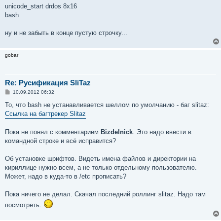
unicode_start drdos 8x16
bash
ну и не забыть в конце пустую строчку...
gobar
Re: Русификация SliTaz
С
10.09.2012 06:32
о
о
То, что bash не устанавливается шеллом по умолчанию - баг slitaz:
б
Ссылка на багтрекер Slitaz
щ
е
н
Пока не понял с комментарием
Bizdelnick
. Это надо ввести в
и
е
командной строке и всё исправится?
Об установке шрифтов. Видеть имена файлов и директории на
кириллице нужно всем, а не только отдельному пользователю.
Может, надо в куда-то в /etc прописать?
Пока ничего не делал. Скачал последний роллинг slitaz. Надо там
посмотреть.