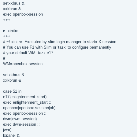
setxkbrus &
xxkbrun &
exec openbox-session
+++
и .xinitrc
+++
# ~/.xinitrc: Executed by slim login manager to startx X session.
# You can use F1 with Slim or 'tazx' to configure permanently
# your default WM: tazx e17
#
WM=openbox-session
setxkbrus &
xxkbrun &
case $1 in
e17|enlightenment_start)
exec enlightenment_start ;;
openbox|openbox-session|ob)
exec openbox-session ;;
dwm|dwm-session)
exec dwm-session ;;
jwm)
lxpanel &