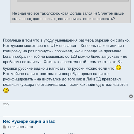
Не знал что все так сложно, хотя, догадывался ))) С учетом выше
сказанного, даже не знаю, есть ли смысл его использовать?
Проблема в том что в угоду уменьшения размера обрезан он сильно.
Вот думаю может зря я с UTF связался... Консоль на кои или вин
кодировку на раз плюнуть - пробывал, иксы правда не пробывал...
Loram собрал - чтоб на машинках со 128 можно было запускать - но
проблемы остались... Хотя как спасательный - самое то - хотябы
буковки русские видно и написать по русски можно если что
Вот мейчас на винт поставлю и попробую прямо на винте
русифицировать - на виртуалке до того как в ЛайвСД превратил
клавиши курсора не отваливались - если как лайв сд отваливаются
YYY
Re: Русификация SliTaz
С
17.11.2009 20:10
о
о