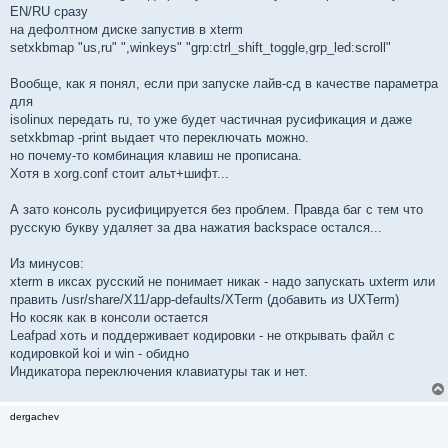
EN/RU сразу
на дефолтном диске запустив в xterm
setxkbmap "us,ru" ",winkeys" "grp:ctrl_shift_toggle,grp_led:scroll"
Вообще, как я понял, если при запуске лайв-сд в качестве параметра
для
isolinux передать ru, то уже будет частичная русификация и даже
setxkbmap -print выдает что переключать можно.
но почему-то комбинация клавиш не прописана.
Хотя в xorg.conf стоит альт+шифт...
А зато консоль русифицируется без проблем. Правда баг с тем что
русскую букву удаляет за два нажатия backspace остался...
Из минусов:
xterm в иксах русский не понимает никак - надо запускать uxterm или
править /usr/share/X11/app-defaults/XTerm (добавить из UXTerm)
Но косяк как в консоли остается
Leafpad хоть и поддерживает кодировки - не открывать файл с
кодировкой koi и win - обидно
Индикатора переключения клавиатуры так и нет.
dergachev