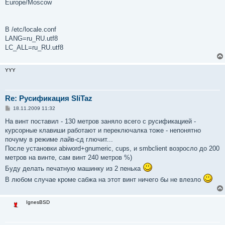
Europe/Moscow
В /etc/locale.conf
LANG=ru_RU.utf8
LC_ALL=ru_RU.utf8
YYY
Re: Русификация SliTaz
С
18.11.2009 11:32
о
о
На винт поставил - 130 метров заняло всего с русификацией -
б
курсорные клавиши работают и переключалка тоже - непонятно
щ
е
почуму в режиме лайв-сд глючит...
н
После установки abiword+gnumeric, cups, и smbclient возросло до 200
и
е
метров на винте, сам винт 240 метров %)
Буду делать печатную машинку из 2 пенька
В любом случае кроме сабжа на этот винт ничего бы не влезло
IgnesBSD