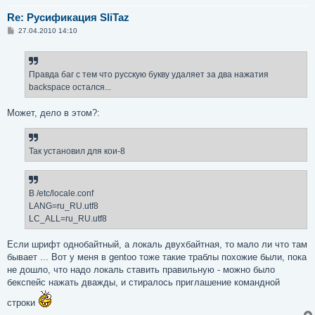
Re: Русификация SliTaz
С
27.04.2010 14:10
о
о
б
щ
е
Правда баг с тем что русскую букву удаляет за два нажатия
н
backspace остался...
и
е
Может, дело в этом?:
Так установил для кои-8
В /etc/locale.conf
LANG=ru_RU.utf8
LC_ALL=ru_RU.utf8
Если шрифт однобайтный, а локаль двухбайтная, то мало ли что там
бывает ... Вот у меня в gentoo тоже такие траблы похожие были, пока
не дошло, что надо локаль ставить правильную - можно было
бекспейс нажать дважды, и стиралось приглашение командной
строки