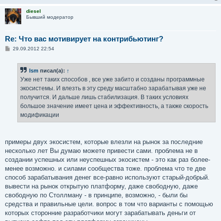
diesel
Бывший модератор
Re: Что вас мотивирует на контрибьютинг?
С
29.09.2012 22:54
о
о
б
Ism
писал(а):
↑
щ
е
Уже нет таких способов , все уже забито и созданы программные
н
экосистемы. И влезть в эту среду масштабно зарабатывая уже не
и
е
получится. И дальше лишь стабилизация. В таких условиях
большое значение имеет цена и эффективность, а также скорость
модификации
примеры двух экосистем, которые влезли на рынок за последние
несколько лет Вы думаю можете привести сами. проблема не в
создании успешных или неуспешных экосистем - это как раз более-
менее возможно. и силами сообщества тоже. проблема что те две
способ зарабатывания денег все-равно используют старый-добрый.
вывести на рынок открытую платформу, даже свободную, даже
свободную по Столлману - в принципе, возможно, - были бы
средства и правильные цели. вопрос в том что варианты с помощью
которых сторонние разработчики могут зарабатывать деньги от