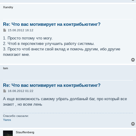
Xandry
Re: Что вас мотивирует на контрибьютинг?
С
15.06.2012 16:12
о
о
1. Просто потому что могу.
б
2. Чтоб в перспективе улучшить работу системы.
щ
е
3. Просто чтоб внести свой вклад и помочь другим, ибо другие
н
помогают мне.
и
е
Ism
Re: Что вас мотивирует на контрибьютинг?
С
16.06.2012 01:22
о
о
А еще возможность самому убрать долбаный баг, про который все
б
знают , но всем лень
щ
е
н
Спасибо сказали:
и
Yaros
е
Stauffenberg