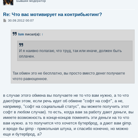
Бывший модератор
Re: Что вас мотивирует на контрибьютинг?
С
30.09.2012 00:07
о
о
б
Ism
писал(а):
↑
щ
е
н
и
е
И я наивно полагаю, что труд, так или иначе, должен быть
оплачен.
Так обмен это не бесплатно, вы просто вместо денег получаете
чтото равноценное.
в случае этого обмена вы получаете не то что вам нужно, а то что
дают(при этом, если речь идет об обмене "софт на софт", а не,
например, "софт на социальный статус", вы можете получить этот
софт в любом случае). то есть, когда вам за работу дают деньги, вы
имеете возможность в конце-концов поменять эти деньги на то что
вам нужно. а то получится что хочется бутерброд, а дают вам gimp.
и вроде бы gimp - прикольная штука, и спасибо конечно, но можно
еще и бутерброд, а?