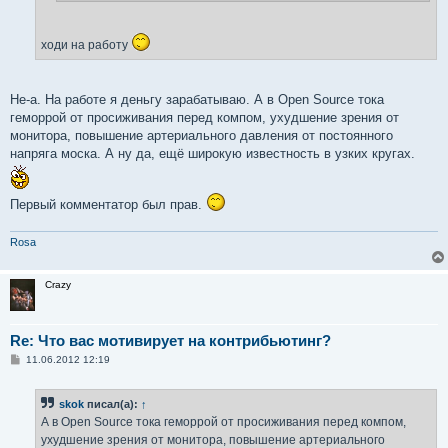
ходи на работу
Не-а. На работе я деньгу зарабатываю. А в Open Source тока
геморрой от просиживания перед компом, ухудшение зрения от
монитора, повышение артериального давления от постоянного
напряга моска. А ну да, ещё широкую известность в узких кругах.
Первый комментатор был прав.
Rosa
Crazy
Re: Что вас мотивирует на контрибьютинг?
С
11.06.2012 12:19
о
о
б
skok
писал(а):
↑
щ
е
А в Open Source тока геморрой от просиживания перед компом,
н
ухудшение зрения от монитора, повышение артериального
и