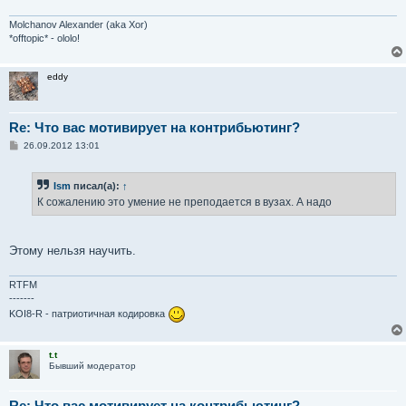
е
н
и
Molchanov Alexander (aka Xor)
е
*offtopic* - ololo!
eddy
Re: Что вас мотивирует на контрибьютинг?
С
26.09.2012 13:01
о
о
б
Ism
писал(а):
↑
щ
е
К сожалению это умение не преподается в вузах. А надо
н
и
е
Этому нельзя научить.
RTFM
-------
KOI8-R - патриотичная кодировка
t.t
Бывший модератор
Re: Что вас мотивирует на контрибьютинг?