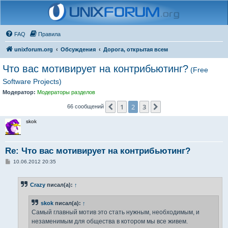
FAQ
Правила
unixforum.org
Обсуждения
Дорога, открытая всем
Что вас мотивирует на контрибьютинг?
(Free
Software Projects)
Модератор:
Модераторы разделов
1
2
3
Пред.
След.
66 сообщений
skok
Re: Что вас мотивирует на контрибьютинг?
С
10.06.2012 20:35
о
о
б
Crazy
писал(а):
↑
щ
е
н
skok
писал(а):
↑
и
е
Самый главный мотив это стать нужным, необходимым, и
незаменимым для общества в котором мы все живем.