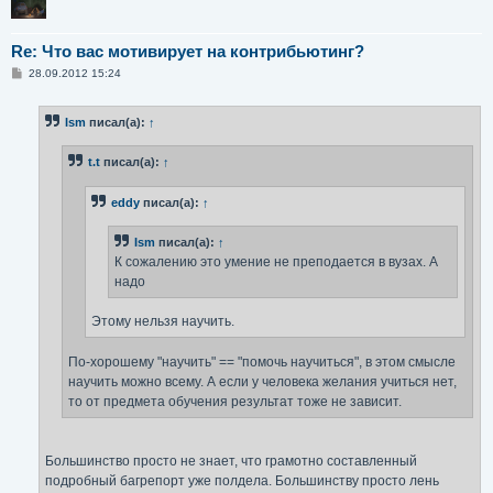
Re: Что вас мотивирует на контрибьютинг?
С
28.09.2012 15:24
о
о
б
Ism
писал(а):
↑
щ
е
н
t.t
писал(а):
↑
и
е
eddy
писал(а):
↑
Ism
писал(а):
↑
К сожалению это умение не преподается в вузах. А
надо
Этому нельзя научить.
По-хорошему "научить" == "помочь научиться", в этом смысле
научить можно всему. А если у человека желания учиться нет,
то от предмета обучения результат тоже не зависит.
Большинство просто не знает, что грамотно составленный
подробный багрепорт уже полдела. Большинству просто лень