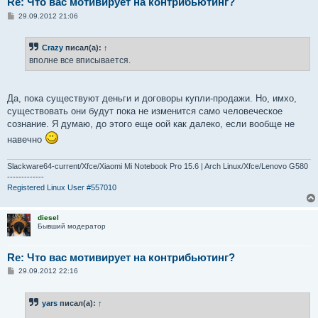
Re: Что вас мотивирует на контрибьютинг?
С
29.09.2012 21:06
о
о
б
Crazy
писал(а):
↑
щ
е
вполне все вписывается.
н
и
е
Да, пока существуют деньги и договоры купли-продажи. Но, имхо,
существовать они будут пока не изменится само человеческое
сознание. Я думаю, до этого еще оой как далеко, если вообще не
навечно
Slackware64-current/Xfce/Xiaomi Mi Notebook Pro 15.6 | Arch Linux/Xfce/Lenovo G580
-------------
Registered Linux User #557010
diesel
Бывший модератор
Re: Что вас мотивирует на контрибьютинг?
С
29.09.2012 22:16
о
о
б
yars
писал(а):
↑
щ
е