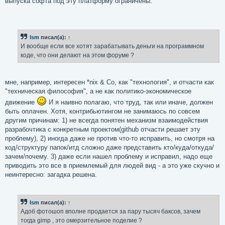
выпуска софта под эту платформу ограничены.
Ism
писал(а):
↑
И вообще если все хотят зарабатывать деньги на программном
коде, что они делают на этом форуме ?
мне, например, интересен *nix & Co, как "технология", и отчасти как
"техническая философия", а не как политико-экономическое
движение
И я наивно полагаю, что труд, так или иначе, должен
быть оплачен. Хотя, контрибьютингом не занимаюсь по совсем
другим причинам: 1) не всегда понятен механизм взаимодействия
разрабочтика с конкретным проектом(github отчасти решает эту
проблему), 2) иногда даже не против что-то исправить, но смотря на
код/структуру папок/итд сложно даже представить кто/куда/откуда/
зачем/почему. 3) даже если нашел проблему и исправил, надо еще
приводить это все в приемлемый для людей вид - а это уже скучно и
неинтересно: загадка решена.
Ism
писал(а):
↑
Адоб фотошоп вполне продается за пару тысяч баксов, зачем
тогда gimp , это омерзительное поделие ?