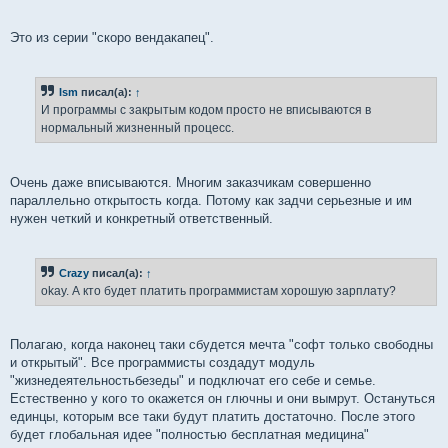
Это из серии "скоро вендакапец".
Ism
писал(а):
↑
И программы с закрытым кодом просто не вписываются в
нормальный жизненный процесс.
Очень даже вписываются. Многим заказчикам совершенно
параллельно открытость когда. Потому как задчи серьезные и им
нужен четкий и конкретный ответственный.
Crazy
писал(а):
↑
okay. А кто будет платить программистам хорошую зарплату?
Полагаю, когда наконец таки сбудется мечта "софт только свободны
и открытый". Все программисты создадут модуль
"жизнедеятельностьбезеды" и подключат его себе и семье.
Естественно у кого то окажется он глючны и они вымрут. Остануться
единцы, которым все таки будут платить достаточно. После этого
будет глобальная идее "полностью бесплатная медицина"