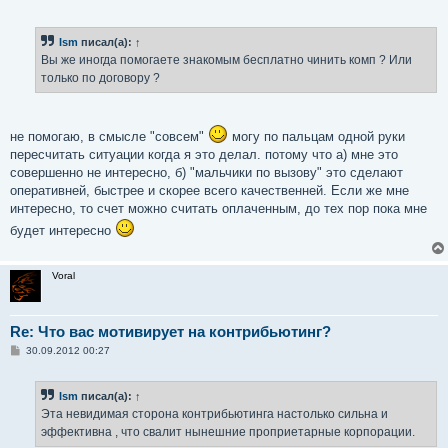
Ism
писал(а):
↑
Вы же иногда помогаете знакомым бесплатно чинить комп ? Или
только по договору ?
не помогаю, в смысле "совсем"
могу по пальцам одной руки
пересчитать ситуации когда я это делал. потому что а) мне это
совершенно не интересно, б) "мальчики по вызову" это сделают
оперативней, быстрее и скорее всего качественней. Если же мне
интересно, то счет можно считать оплаченным, до тех пор пока мне
будет интересно
Voral
Re: Что вас мотивирует на контрибьютинг?
С
30.09.2012 00:27
о
о
б
Ism
писал(а):
↑
щ
е
Эта невидимая сторона контрибьютинга настолько сильна и
н
эффективна , что свалит нынешние проприетарные корпорации.
и
е