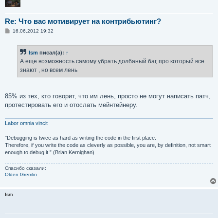
Re: Что вас мотивирует на контрибьютинг?
С
16.06.2012 19:32
о
о
б
Ism
писал(а):
↑
щ
е
А еще возможность самому убрать долбаный баг, про который все
н
знают , но всем лень
и
е
85% из тех, кто говорит, что им лень, просто не могут написать патч,
протестировать его и отослать мейнтейнеру.
Labor omnia vincit
"Debugging is twice as hard as writing the code in the first place.
Therefore, if you write the code as cleverly as possible, you are, by definition, not smart
enough to debug it.” (Brian Kernighan)
Спасибо сказали:
Olden Gremlin
Ism