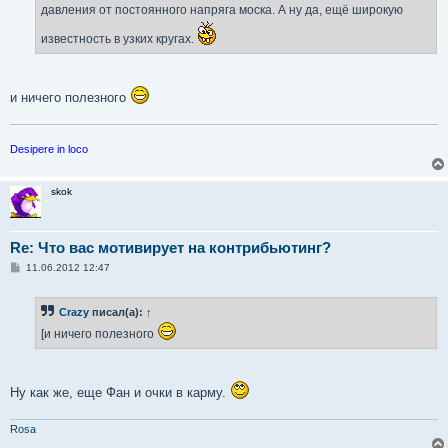
е
давления от постоянного напряга моска. А ну да, ещё широкую
известность в узких кругах.
и ничего полезного
Desipere in loco
skok
Re: Что вас мотивирует на контрибьютинг?
С
11.06.2012 12:47
о
о
б
Crazy
писал(а):
↑
щ
е
[и ничего полезного
н
и
е
Ну как же, еще Фан и очки в карму.
Rosa