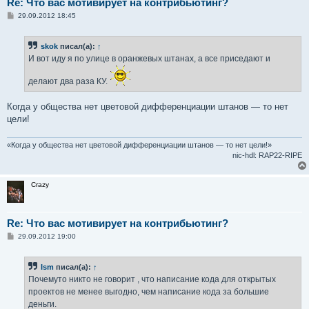
Re: Что вас мотивирует на контрибьютинг?
С
29.09.2012 18:45
о
о
б
skok
писал(а):
↑
щ
е
И вот иду я по улице в оранжевых штанах, а все приседают и
н
и
делают два раза КУ.
е
Когда у общества нет цветовой дифференциации штанов — то нет
цели!
«Когда у общества нет цветовой дифференциации штанов — то нет цели!»
nic-hdl: RAP22-RIPE
Crazy
Re: Что вас мотивирует на контрибьютинг?
С
29.09.2012 19:00
о
о
б
Ism
писал(а):
↑
щ
е
Почемуто никто не говорит , что написание кода для открытых
н
проектов не менее выгодно, чем написание кода за большие
и
е
деньги.