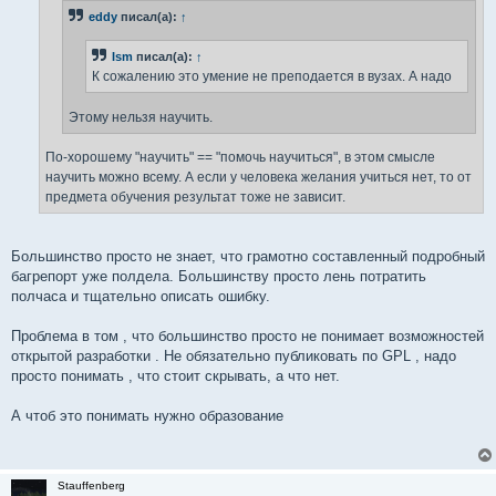
н
eddy
писал(а):
↑
и
е
Ism
писал(а):
↑
К сожалению это умение не преподается в вузах. А надо
Этому нельзя научить.
По-хорошему "научить" == "помочь научиться", в этом смысле
научить можно всему. А если у человека желания учиться нет, то от
предмета обучения результат тоже не зависит.
Большинство просто не знает, что грамотно составленный подробный
багрепорт уже полдела. Большинству просто лень потратить
полчаса и тщательно описать ошибку.
Проблема в том , что большинство просто не понимает возможностей
открытой разработки . Не обязательно публиковать по GPL , надо
просто понимать , что стоит скрывать, а что нет.
А чтоб это понимать нужно образование
Stauffenberg