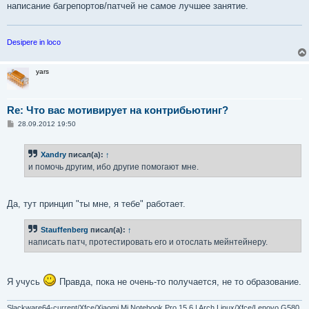
написание багрепортов/патчей не самое лучшее занятие.
Desipere in loco
yars
Re: Что вас мотивирует на контрибьютинг?
С
28.09.2012 19:50
о
о
б
Xandry
писал(а):
↑
щ
е
и помочь другим, ибо другие помогают мне.
н
и
е
Да, тут принцип "ты мне, я тебе" работает.
Stauffenberg
писал(а):
↑
написать патч, протестировать его и отослать мейнтейнеру.
Я учусь
Правда, пока не очень-то получается, не то образование.
Slackware64-current/Xfce/Xiaomi Mi Notebook Pro 15.6 | Arch Linux/Xfce/Lenovo G580