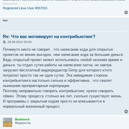
-------------
Registered Linux User #557010
Ism
Re: Что вас мотивирует на контрибьютинг?
С
29.09.2012 03:34
о
о
Почемуто никто не говорит , что написание кода для открытых
б
проектов не менее выгодно, чем написание кода за большие деньги.
щ
е
Ведь открытый проект может использовать любой экономя время и
н
деньги, ты отдал сутки работы на написание патча, но завтра
и
е
загрузил бесплатный видеоредактор Gimp для которого ктото
потратил просто так не одни сутки. Эта невидимая сторона
контрибьютинга настолько сильна и эффективна , что свалит
нынешние проприетарные корпорации.
Поэтому неправильно говорить контрибьютинг, нужно говорить
обмен. Этому процессу столько же лет, сколько существует жизнь.
И программы с закрытым кодом просто не вписываются в
нормальный жизненный процесс.
Bizdelnick
Модератор