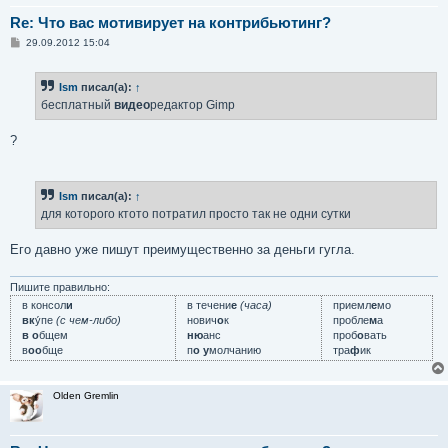
Re: Что вас мотивирует на контрибьютинг?
С
29.09.2012 15:04
о
о
б
Ism
писал(а):
↑
щ
е
бесплатный
видео
редактор Gimp
н
и
е
?
Ism
писал(а):
↑
для которого ктото потратил просто так не одни сутки
Его давно уже пишут преимущественно за деньги гугла.
Пишите правильно:
в консол
и
в течени
е
(часа)
приемл
е
мо
вк
у́пе
(с чем-либо)
нович
о
к
пробле
м
а
в о
бщем
ню
анс
проб
о
вать
в
оо
бще
п
о у
молчанию
тра
ф
ик
Olden Gremlin