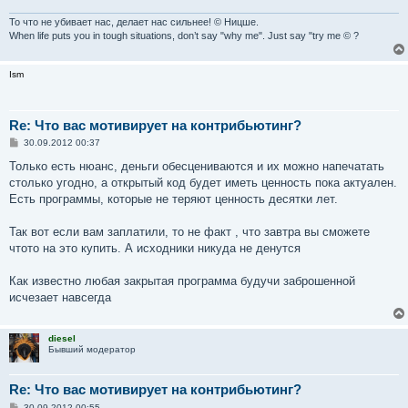
То что не убивает нас, делает нас сильнее! © Ницше.
When life puts you in tough situations, don’t say "why me". Just say "try me © ?
Ism
Re: Что вас мотивирует на контрибьютинг?
С
30.09.2012 00:37
о
о
Только есть нюанс, деньги обесцениваются и их можно напечатать
б
столько угодно, а открытый код будет иметь ценность пока актуален.
щ
е
Есть программы, которые не теряют ценность десятки лет.
н
и
е
Так вот если вам заплатили, то не факт , что завтра вы сможете
чтото на это купить. А исходники никуда не денутся
Как известно любая закрытая программа будучи заброшенной
исчезает навсегда
diesel
Бывший модератор
Re: Что вас мотивирует на контрибьютинг?
С
30.09.2012 00:55