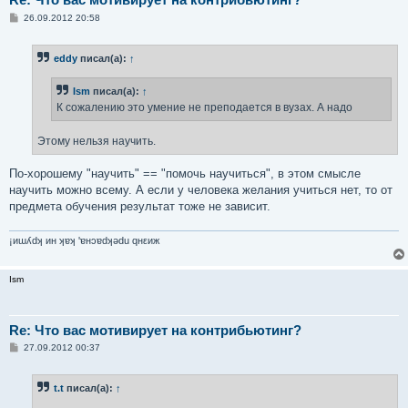
С
26.09.2012 20:58
о
о
б
eddy
писал(а):
↑
щ
е
н
Ism
писал(а):
↑
и
е
К сожалению это умение не преподается в вузах. А надо
Этому нельзя научить.
По-хорошему "научить" == "помочь научиться", в этом смысле
научить можно всему. А если у человека желания учиться нет, то от
предмета обучения результат тоже не зависит.
¡иɯʎdʞ ин ʞɐʞ 'ɐнɔɐdʞǝdu qнεиж
Ism
Re: Что вас мотивирует на контрибьютинг?
С
27.09.2012 00:37
о
о
б
t.t
писал(а):
↑
щ
е