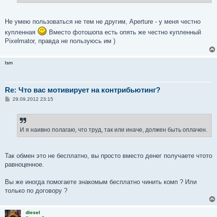
Не умею пользоваться не тем не другим, Aperture - у меня честно
купленная
Вместо фотошопа есть опять же честно купленный
Pixelmator, правда не пользуюсь им )
Ism
Re: Что вас мотивирует на контрибьютинг?
С
29.09.2012 23:15
о
о
б
щ
е
И я наивно полагаю, что труд, так или иначе, должен быть оплачен.
н
и
е
Так обмен это не бесплатно, вы просто вместо денег получаете чтото
равноценное.
Вы же иногда помогаете знакомым бесплатно чинить комп ? Или
только по договору ?
diesel