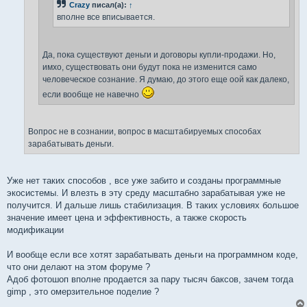
Crazy
писал(а):
↑
вполне все вписывается.
Да, пока существуют деньги и договоры купли-продажи. Но,
имхо, существовать они будут пока не изменится само
человеческое сознание. Я думаю, до этого еще оой как далеко,
если вообще не навечно
Вопрос не в сознании, вопрос в масштабируемых способах
зарабатывать деньги.
Уже нет таких способов , все уже забито и созданы программные
экосистемы. И влезть в эту среду масштабно зарабатывая уже не
получится. И дальше лишь стабилизация. В таких условиях большое
значение имеет цена и эффективность, а также скорость
модификации
И вообще если все хотят зарабатывать деньги на программном коде,
что они делают на этом форуме ?
Адоб фотошоп вполне продается за пару тысяч баксов, зачем тогда
gimp , это омерзительное поделие ?