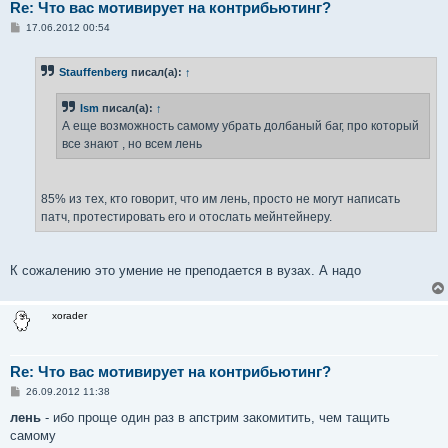
Re: Что вас мотивирует на контрибьютинг?
С
17.06.2012 00:54
о
о
б
Stauffenberg
писал(а):
↑
щ
е
н
Ism
писал(а):
↑
и
е
А еще возможность самому убрать долбаный баг, про который
все знают , но всем лень
85% из тех, кто говорит, что им лень, просто не могут написать
патч, протестировать его и отослать мейнтейнеру.
К сожалению это умение не преподается в вузах. А надо
xorader
Re: Что вас мотивирует на контрибьютинг?
С
26.09.2012 11:38
о
о
лень
- ибо проще один раз в апстрим закомитить, чем тащить
б
самому
щ