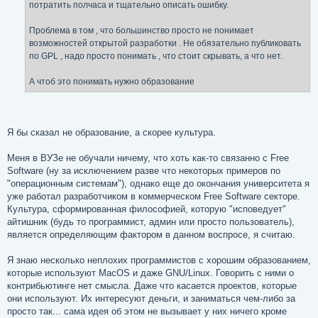
потратить полчаса и тщательно описать ошибку.
Проблема в том , что большинство просто не понимает
возможностей открытой разработки . Не обязательно публиковать
по GPL , надо просто понимать , что стоит скрывать, а что нет.
А чтоб это понимать нужно образование
Я бы сказал не образование, а скорее культура.
Меня в ВУЗе не обучали ничему, что хоть как-то связанно с Free
Software (ну за исключением разве что некоторых примеров по
"операционным системам"), однако еще до окончания университета я
уже работал разработчиком в коммерческом Free Software секторе.
Культура, сформированная философией, которую "исповедует"
айтишник (будь то программист, админ или просто пользователь),
является определяющим фактором в данном воспросе, я считаю.
Я знаю несколько неплохих программистов с хорошим образованием,
которые используют MacOS и даже GNU/Linux. Говорить с ними о
контрибьютинге нет смысла. Даже что касается проектов, которые
они используют. Их интересуют деньги, и заниматься чем-либо за
просто так... сама идея об этом не вызывает у них ничего кроме