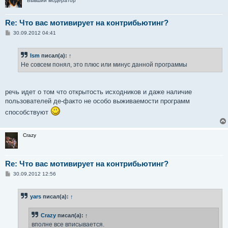
Бывший модератор
Re: Что вас мотивирует на контрибьютинг?
С
30.09.2012 04:41
о
о
б
Ism
писал(а):
↑
щ
е
Не совсем понял, это плюс или минус данной программы
н
и
е
речь идет о том что открытость исходников и даже наличие
пользователей де-факто не особо выживаемости программ
способствуют
Crazy
Re: Что вас мотивирует на контрибьютинг?
С
30.09.2012 12:56
о
о
б
yars
писал(а):
↑
щ
е
н
Crazy
писал(а):
↑
и
е
вполне все вписывается.