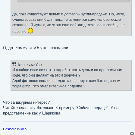
Да, пока существуют деньги и договоры купли-продажи. Но, имхо,
существовать они будут пока не изменится само человеческое
сознание. Я думаю, до этого еще оой как далеко, если вообще не
навечно
О, да. КоммунизмЪ уже проходили.
Ism
писал(а):
↑
И вообще если все хотят зарабатывать деньги на программном
коде, что они делают на этом форуме ?
Адоб фотошоп вполне продается за пару тысяч баксов, зачем
тогда gimp , это омерзительное поделие ?
Что за шкурный интерес?
Читайте классику батенька. К примеру "Собачье сердце". У вас
представление как у Шарикова.
Desipere in loco