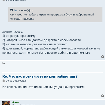
о
о
б
Ism
писал(а):
↑
щ
е
Как известно любая закрытая программа будучи заброшенной
н
исчезает навсегда
и
е
хотите назову:
1) открытую программу
2) которая была стандартом де-факто в своей области
3) названия которой уже никто и не вспомнит
4) адекватной, нормально работающей замены для которой так и не
появилось, хотя попыток было просто дофига и еще немного
Ism
Re: Что вас мотивирует на контрибьютинг?
С
30.09.2012 02:12
о
о
Не совсем понял, это плюс или минус данной программы
б
щ
е
н
и
diesel
е