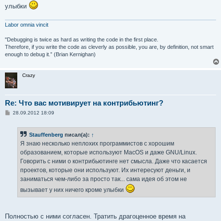
улыбки
Labor omnia vincit
"Debugging is twice as hard as writing the code in the first place.
Therefore, if you write the code as cleverly as possible, you are, by definition, not smart
enough to debug it.” (Brian Kernighan)
Crazy
Re: Что вас мотивирует на контрибьютинг?
С
28.09.2012 18:09
о
о
б
Stauffenberg
писал(а):
↑
щ
е
Я знаю несколько неплохих программистов с хорошим
н
образованием, которые используют MacOS и даже GNU/Linux.
и
е
Говорить с ними о контрибьютинге нет смысла. Даже что касается
проектов, которые они используют. Их интересуют деньги, и
заниматься чем-либо за просто так... сама идея об этом не
вызывает у них ничего кроме улыбки
Полностью с ними согласен. Тратить драгоценное время на