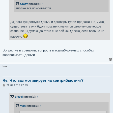
н
Crazy
писал(а):
↑
и
е
вполне все вписывается.
Да, пока существуют деньги и договоры купли-продажи. Но, имхо,
существовать они будут пока не изменится само человеческое
сознание. Я думаю, до этого еще оой как далеко, если вообще не
навечно
Вопрос не в сознании, вопрос в масштабируемых способах
зарабатывать деньги.
Ism
Re: Что вас мотивирует на контрибьютинг?
С
29.09.2012 22:23
о
о
б
diesel
писал(а):
↑
щ
е
н
yars
писал(а):
↑
и
е