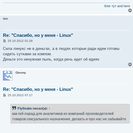
блог тут
and
here
Ism
Re: "Спасибо, но у меня - Linux"
С
25.10.2012 01:29
о
о
Сила линукс не в деньгах, а в людях которые ради идеи готовы
б
сидеть сутками за компом.
щ
е
Деньги это ненужная пыль, когда речь идет об идеях
н
и
е
Gloomy
Re: "Спасибо, но у меня - Linux"
С
25.10.2012 07:17
о
о
б
FlySnake
писал(а):
↑
щ
е
как гей-парад для аналитиков из компаний производителей
н
товаров сексуального назначения, дескать и про нас не забывайте
и
е