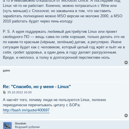
а то и невозможно отказаться от Microsoft Office. А последний под
Linux чё-то не работает. Конечно, можно потрахаться с Wine или
(чуть меньше) с Crossover, но закавычка в том, что заставить
заработать полноценно можно MSO версии не моложе 2000, а MSO
2010 работать будет через пень-колоду.
P. S. А идея поддержать любимый дистрибутив Linux или проект
свободного ПО — вещь сама по себе хорошая, только делать это не
по каким-то красным (чёрным, зелёным) датам, а регулярно. Иначе
ситуация будет как с человеком, который целый год жрёт и пьёт не в
себя, гробит здоровье, а один день в году делает разгрузочным.
Вроде, и неплохо, а толку в долгосрочной перспективе ноль.
gabix
Re: "Спасибо, но у меня - Linux"
С
25.10.2012 10:20
о
о
А насчёт того, почему люди не пользуются Linux, полезно
б
периодически перечитывать цитату с БОРа:
щ
е
http://bash.im/quote/400697
н
и
е
Goodvin
Ведущий рубрики