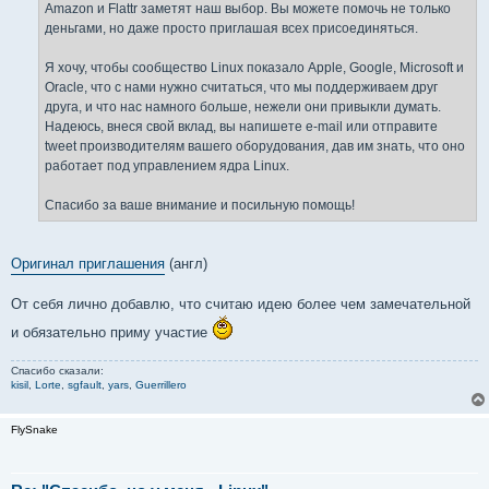
Amazon и Flattr заметят наш выбор. Вы можете помочь не только
деньгами, но даже просто приглашая всех присоединяться.
Я хочу, чтобы сообщество Linux показало Apple, Google, Microsoft и
Oracle, что с нами нужно считаться, что мы поддерживаем друг
друга, и что нас намного больше, нежели они привыкли думать.
Надеюсь, внеся свой вклад, вы напишете e-mail или отправите
tweet производителям вашего оборудования, дав им знать, что оно
работает под управлением ядра Linux.
Спасибо за ваше внимание и посильную помощь!
Оригинал приглашения
(англ)
От себя лично добавлю, что считаю идею более чем замечательной
и обязательно приму участие
Спасибо сказали:
kisil
,
Lorte
,
sgfault
,
yars
,
Guerrillero
FlySnake