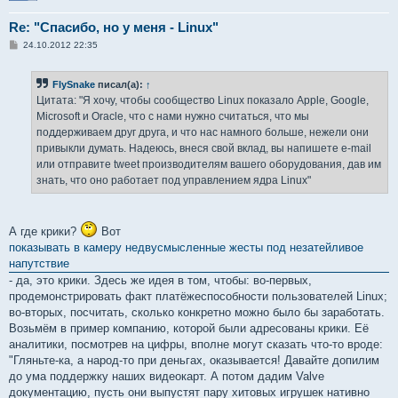
Re: "Спасибо, но у меня - Linux"
С
24.10.2012 22:35
о
о
б
FlySnake
писал(а):
↑
щ
е
Цитата: "Я хочу, чтобы сообщество Linux показало Apple, Google,
н
Microsoft и Oracle, что с нами нужно считаться, что мы
и
е
поддерживаем друг друга, и что нас намного больше, нежели они
привыкли думать. Надеюсь, внеся свой вклад, вы напишете e-mail
или отправите tweet производителям вашего оборудования, дав им
знать, что оно работает под управлением ядра Linux"
А где крики?
Вот
показывать в камеру недвусмысленные жесты под незатейливое
напутствие
- да, это крики. Здесь же идея в том, чтобы: во-первых,
продемонстрировать факт платёжеспособности пользователей Linux;
во-вторых, посчитать, сколько конкретно можно было бы заработать.
Возьмём в пример компанию, которой были адресованы крики. Её
аналитики, посмотрев на цифры, вполне могут сказать что-то вроде:
"Гляньте-ка, а народ-то при деньгах, оказывается! Давайте допилим
до ума поддержку наших видеокарт. А потом дадим Valve
документацию, пусть они выпустят пару хитовых игрушек нативно