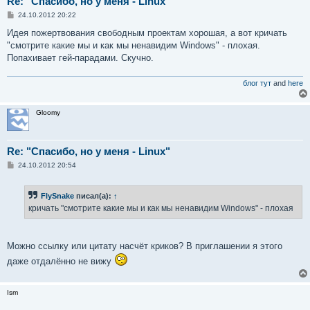
Re: "Спасибо, но у меня - Linux"
С
24.10.2012 20:22
о
о
Идея пожертвования свободным проектам хорошая, а вот кричать
б
"смотрите какие мы и как мы ненавидим Windows" - плохая.
щ
е
Попахивает гей-парадами. Скучно.
н
и
е
блог тут
and
here
Gloomy
Re: "Спасибо, но у меня - Linux"
С
24.10.2012 20:54
о
о
б
FlySnake
писал(а):
↑
щ
е
кричать "смотрите какие мы и как мы ненавидим Windows" - плохая
н
и
е
Можно ссылку или цитату насчёт криков? В приглашении я этого
даже отдалённо не вижу
Ism