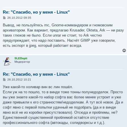
Re: "Спасибо, но у меня - Linux"
С
26.10.2012 09:35
о
о
Вывод, не пользуйтесь mc, Gnome-коммандером и гномовским
б
архиватором. Как вариант, предлагаю Krusader, Okteta, Ark — ни разу
щ
е
таких глюков не было. Если unrar не стоит, то Ark честно
н
предупреждает, что надо поставить. Насчёт GIMP уже говорили,
и
е
есть экспорт в jpeg, который работает всегда.
SLEDopit
Модератор
Re: "Спасибо, но у меня - Linux"
С
26.10.2012 10:21
о
о
Уже какой-то холивар вин вс лин пошёл.
б
Если уж на то пошло, то в винде тоже тонны полунедоделок. Просто
щ
е
вы уже знаете какой-то набор софта вас более менее устроит и уже
н
даже привыкли к его странностям/недоделкам. А тут всё новое. Да и
и
е
софт явно с первой попытки удачный не подобрать (да и в винде
явно всё не из коробки присутствовало). Отсюда и проблемы, не?
Единственной существенной проблемой остаётся отсутствие
профессионального софта (автокады, солидворксы и т.д.).