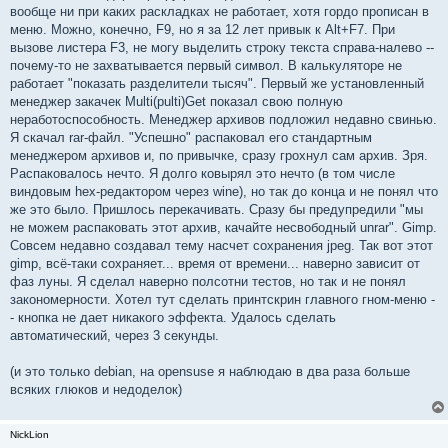
вообще ни при каких раскладках не работает, хотя гордо прописан в
меню. Можно, конечно, F9, но я за 12 лет привык к Alt+F7. При
вызове листера F3, не могу выделить строку текста справа-налево --
почему-то не захватывается первый символ. В калькуляторе не
работает "показать разделители тысяч". Первый же установленный
менеджер закачек Multi(pulti)Get показал свою полную
неработоспособность. Менеджер архивов подложил недавно свинью.
Я скачал rar-файл. "Успешно" распаковал его стандартным
менеджером архивов и, по привычке, сразу грохнул сам архив. Зря.
Распаковалось нечто. Я долго ковырял это нечто (в том числе
виндовым hex-редактором через wine), но так до конца и не понял что
же это было. Пришлось перекачивать. Сразу бы предупредили "мы
не можем распаковать этот архив, качайте несвободный unrar". Gimp.
Совсем недавно создавал тему насчет сохранения jpeg. Так вот этот
gimp, всё-таки сохраняет... время от времени... наверно зависит от
фаз луны. Я сделал наверно полсотни тестов, но так и не понял
закономерности. Хотел тут сделать принтскрин главного гном-меню -
- кнопка не дает никакого эффекта. Удалось сделать
автоматический, через 3 секунды.
(и это только debian, на opensuse я наблюдаю в два раза больше
всяких глюков и недоделок)
NickLion