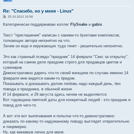
Re: "Спасибо, но у меня - Linux"
С
25.10.2012 10:56
о
о
Категорически поддерживаю коллег
FlySnake
и
gabix
.
б
щ
е
Текст "приглашения" написан с какими-то букетами комплексов,
н
толкающих автора непонятно на что.
и
е
Зачем он еще и окружающих туда тянет - решительно непонятно.
Это как странный псевдо-"праздник" 14 февраля "Секс за открытку",
который на самом деле праздник строго для продавцов цветов и
сувениров.
Демонстративно дарить что-то своей женщине по случаю именно 14
февраля мне видится каким-то бредом.
Показывать и доказывать делом любовь надо каждый день, без
повода и праздника, в обычной жизни.
И 14 ферваля, и 29 августа здесь ничем не выделяются.
Вот годовщина пмятной даты для конкретный людей - это праздник и
повод для чего-то.
А вот эти вот выпячивания и попытки что-то демонстративно
доказать по какому-то надуманному поводу выглядят отвратительно
и лицемерно.
Ну, как минимум лично для меня.