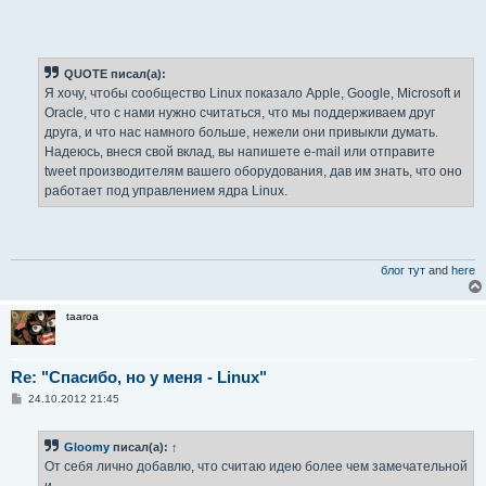
QUOTE писал(а):
Я хочу, чтобы сообщество Linux показало Apple, Google, Microsoft и
Oracle, что с нами нужно считаться, что мы поддерживаем друг
друга, и что нас намного больше, нежели они привыкли думать.
Надеюсь, внеся свой вклад, вы напишете e-mail или отправите
tweet производителям вашего оборудования, дав им знать, что оно
работает под управлением ядра Linux.
блог тут
and
here
taaroa
Re: "Спасибо, но у меня - Linux"
С
24.10.2012 21:45
о
о
б
Gloomy
писал(а):
↑
щ
е
От себя лично добавлю, что считаю идею более чем замечательной
н