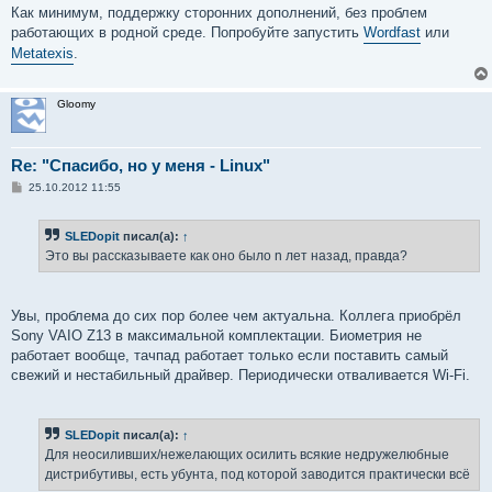
Как минимум, поддержку сторонних дополнений, без проблем
работающих в родной среде. Попробуйте запустить
Wordfast
или
Metatexis
.
Gloomy
Re: "Спасибо, но у меня - Linux"
С
25.10.2012 11:55
о
о
б
SLEDopit
писал(а):
↑
щ
е
Это вы рассказываете как оно было n лет назад, правда?
н
и
е
Увы, проблема до сих пор более чем актуальна. Коллега приобрёл
Sony VAIO Z13 в максимальной комплектации. Биометрия не
работает вообще, тачпад работает только если поставить самый
свежий и нестабильный драйвер. Периодически отваливается Wi-Fi.
SLEDopit
писал(а):
↑
Для неосиливших/нежелающих осилить всякие недружелюбные
дистрибутивы, есть убунта, под которой заводится практически всё