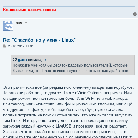
Как правильно задавать вопросы
Gloomy
Re: "Спасибо, но у меня - Linux"
С
25.10.2012 11:01
о
о
б
gabix
писал(а):
↑
щ
е
Покажите мне хотя бы десяток рядовых пользователей, которые
н
бы заявили, что Linux не используют из-за отсутствия драйверов
и
е
Это практически все (за редким исключением) владельцы ноутбуков.
То одно не работает, то другое. Та же nVidia Optimus например. Или
спящий режим, вечная головная боль. Или Wi-Fi, или web-камера,
или тачпад, или биометрия, или функциональные клавиши, или ещё
что другое. По факту, чтобы подобрать ноутбук, нужно сначала
полдня потратить на поиски отзывов тех, кто уже пытался запустить
там Linux. И вторую половину дня - гонять продавцов по магазину,
загружая каждый ноутбук с LiveUSB и проверяя, всё ли работает.
Заказать что-то онлайн становится невозможно в принципе, т.к. в
одной и той же модели ноутбука с одинаковой комплектацией могут