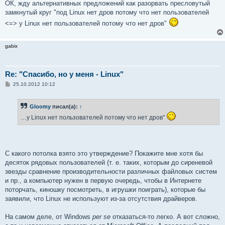
ОК, жду альтернативных предложений как разорвать пресловутый
замкнутый круг "под Linux нет дров потому что нет пользователей
<=> у Linux нет пользователей потому что нет дров"
gabix
Re: "Спасибо, но у меня - Linux"
С
25.10.2012 10:12
о
о
б
Gloomy
писал(а):
↑
щ
е
…у Linux нет пользователей потому что нет дров"
н
и
е
С какого потолка взято это утверждение? Покажите мне хотя бы
десяток рядовых пользователей (т. е. таких, которым до сиреневой
звезды сравнение производительности различных файловых систем
и пр., а компьютер нужен в первую очередь, чтобы в Интернете
поторчать, киношку посмотреть, в игрушки поиграть), которые бы
заявили, что Linux не используют из-за отсутствия драйверов.
На самом деле, от Windows
per se
отказаться-то легко. А вот сложно,