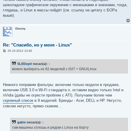
шоколадное графическое окружение с менюшками и значками, тогда,
глядишь, и Linux в массы пойдёт (см. ссылку на цитату с БОРа
выше).
Gloomy
Re: "Спасибо, но у меня - Linux"
С
25.10.2012 13:40
о
о
б
SLEDopit
писал(а):
↑
щ
е
можно выбирать из 82 моделей с i5/i7 + GNU/Linux
н
и
е
Немного поправим фильтры: включим только модели в продаже,
включим USB 3.0 и Wi-Fi стандарта n, оставим видео только Intel и
nVidia (дабы не огрести проблем с ATI). Получаем более чем
скромный список
в 9 моделей. Бренды - Acer, DELL и HP. Негусто,
совсем негусто, прямо скажем...
gabix
писал(а):
↑
там машины сплошь и рядом с Linux на борту