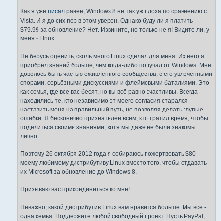
Как я уже
писал
ранее, Windows 8 не так уж плоха по сравнению с
Vista. И я до сих пор в этом уверен. Однако буду ли я платить
$79.99 за обновление? Нет. Извините, но только не я! Видите ли, у
меня - Linux...
Не берусь оценить, сколь много Linux сделал для меня. Из него я
приобрёл знаний больше, чем когда-либо получал от Windows. Мне
довелось быть частью оживлённого сообщества, с его увлечёнными
спорами, серьёзными дискуссиями и флеймовыми баталиями. Это
как семья, где все вас бесят, но вы всё равно счастливы. Всегда
находились те, кто независимо от моего согласия старался
наставить меня на правильный путь, не позволяя делать глупые
ошибки. Я бесконечно признателен всем, кто тратил время, чтобы
поделиться своими знаниями, хотя мы даже не были знакомы
лично.
Поэтому 26 октября 2012 года я собираюсь пожертвовать $80
моему любимому дистрибутиву Linux вместо того, чтобы отдавать
их Microsoft за обновление до Windows 8.
Призываю вас присоединиться ко мне!
Неважно, какой дистрибутив Linux вам нравится больше. Мы все -
одна семья. Поддержите любой свободный проект. Пусть PayPal,