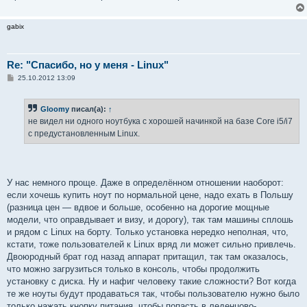
gabix
Re: "Спасибо, но у меня - Linux"
С
25.10.2012 13:09
о
о
б
Gloomy
писал(а):
↑
щ
е
не видел ни одного ноутбука с хорошей начинкой на базе Core i5/i7
н
с предустановленным Linux.
и
е
У нас немного проще. Даже в определённом отношении наоборот:
если хочешь купить ноут по нормальной цене, надо ехать в Польшу
(разница цен — вдвое и больше, особенно на дорогие мощные
модели, что оправдывает и визу, и дорогу), так там машины сплошь
и рядом с Linux на борту. Только установка нередко неполная, что,
кстати, тоже пользователей к Linux вряд ли может сильно привлечь.
Двоюродный брат год назад аппарат притащил, так там оказалось,
что можно загрузиться только в консоль, чтобы продолжить
установку с диска. Ну и нафиг человеку такие сложности? Вот когда
те же ноуты будут продаваться так, чтобы пользователю нужно было
только нажать кнопку питания, чтобы попасть в леденцово-