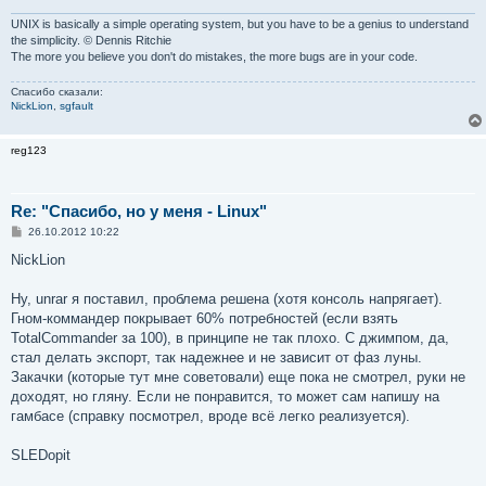
UNIX is basically a simple operating system, but you have to be a genius to understand
the simplicity. © Dennis Ritchie
The more you believe you don't do mistakes, the more bugs are in your code.
Спасибо сказали:
NickLion
,
sgfault
reg123
Re: "Спасибо, но у меня - Linux"
С
26.10.2012 10:22
о
о
NickLion
б
щ
е
Ну, unrar я поставил, проблема решена (хотя консоль напрягает).
н
Гном-коммандер покрывает 60% потребностей (если взять
и
е
TotalCommander за 100), в принципе не так плохо. С джимпом, да,
стал делать экспорт, так надежнее и не зависит от фаз луны.
Закачки (которые тут мне советовали) еще пока не смотрел, руки не
доходят, но гляну. Если не понравится, то может сам напишу на
гамбасе (справку посмотрел, вроде всё легко реализуется).
SLEDopit