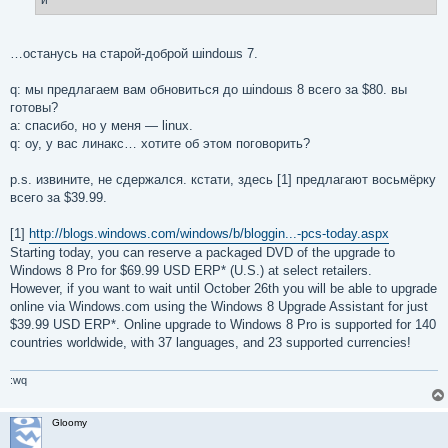
и
и
е
…останусь на старой-доброй шindoшs 7.
q: мы предлагаем вам обновиться до шindoшs 8 всего за $80. вы
готовы?
a: спасибо, но у меня — linux.
q: оу, у вас линакс… хотите об этом поговорить?
p.s. извините, не сдержался. кстати, здесь [1] предлагают восьмёрку
всего за $39.99.
[1]
http://blogs.windows.com/windows/b/bloggin...-pcs-today.aspx
Starting today, you can reserve a packaged DVD of the upgrade to
Windows 8 Pro for $69.99 USD ERP* (U.S.) at select retailers.
However, if you want to wait until October 26th you will be able to upgrade
online via Windows.com using the Windows 8 Upgrade Assistant for just
$39.99 USD ERP*. Online upgrade to Windows 8 Pro is supported for 140
countries worldwide, with 37 languages, and 23 supported currencies!
:wq
Gloomy