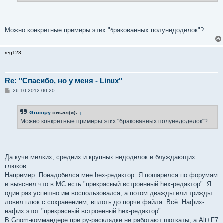
Можно конкретные примеры этих "бракованных полунедоделок"?
reg123
Re: "Спасибо, но у меня - Linux"
С
26.10.2012 00:20
о
о
б
Grumpy
писал(а):
↑
щ
е
Можно конкретные примеры этих "бракованных полунедоделок"?
н
и
е
Да кучи мелких, средних и крупных недоделок и блуждающих
глюков.
Например. Понадобился мне hex-редактор. Я пошарился по форумам
и выяснил что в MC есть "прекрасный встроенный hex-редактор". Я
один раз успешно им воспользовался, а потом дважды или трижды
ловил глюк с сохранением, вплоть до порчи файла. Всё. Нафих-
нафих этот "прекрасный встроенный hex-редактор".
В Gnom-коммандере при ру-раскладке не работают шоткаты, а Alt+F7