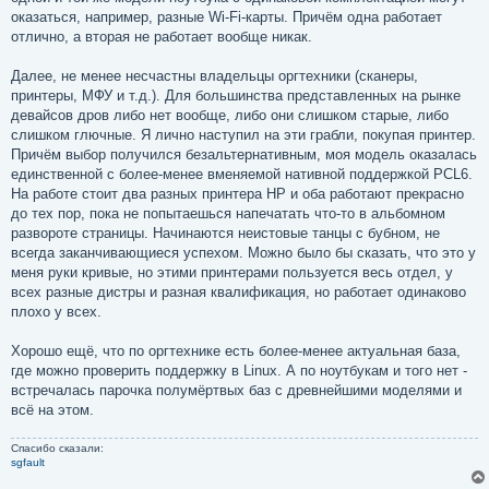
оказаться, например, разные Wi-Fi-карты. Причём одна работает
отлично, а вторая не работает вообще никак.
Далее, не менее несчастны владельцы оргтехники (сканеры,
принтеры, МФУ и т.д.). Для большинства представленных на рынке
девайсов дров либо нет вообще, либо они слишком старые, либо
слишком глючные. Я лично наступил на эти грабли, покупая принтер.
Причём выбор получился безальтернативным, моя модель оказалась
единственной с более-менее вменяемой нативной поддержкой PCL6.
На работе стоит два разных принтера HP и оба работают прекрасно
до тех пор, пока не попытаешься напечатать что-то в альбомном
развороте страницы. Начинаются неистовые танцы с бубном, не
всегда заканчивающиеся успехом. Можно было бы сказать, что это у
меня руки кривые, но этими принтерами пользуется весь отдел, у
всех разные дистры и разная квалификация, но работает одинаково
плохо у всех.
Хорошо ещё, что по оргтехнике есть более-менее актуальная база,
где можно проверить поддержку в Linux. А по ноутбукам и того нет -
встречалась парочка полумёртвых баз с древнейшими моделями и
всё на этом.
Спасибо сказали:
sgfault