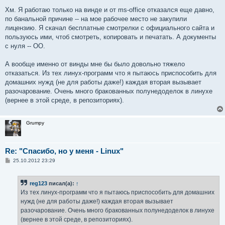
Хм. Я работаю только на винде и от ms-office отказался еще давно,
по банальной причине -- на мое рабочее место не закупили
лицензию. Я скачал бесплатные смотрелки с официального сайта и
пользуюсь ими, чтоб смотреть, копировать и печатать. А документы
с нуля -- ОО.
А вообще именно от винды мне бы было довольно тяжело
отказаться. Из тех линух-программ что я пытаюсь приспособить для
домашних нужд (не для работы даже!) каждая вторая вызывает
разочарование. Очень много бракованных полунедоделок в линухе
(вернее в этой среде, в репозиториях).
Grumpy
Re: "Спасибо, но у меня - Linux"
С
25.10.2012 23:29
о
о
б
reg123
писал(а):
↑
щ
е
Из тех линух-программ что я пытаюсь приспособить для домашних
н
нужд (не для работы даже!) каждая вторая вызывает
и
е
разочарование. Очень много бракованных полунедоделок в линухе
(вернее в этой среде, в репозиториях).