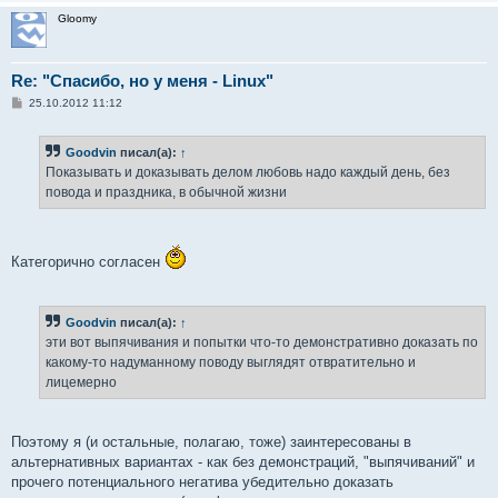
Gloomy
Re: "Спасибо, но у меня - Linux"
С
25.10.2012 11:12
о
о
б
Goodvin
писал(а):
↑
щ
е
Показывать и доказывать делом любовь надо каждый день, без
н
повода и праздника, в обычной жизни
и
е
Категорично согласен
Goodvin
писал(а):
↑
эти вот выпячивания и попытки что-то демонстративно доказать по
какому-то надуманному поводу выглядят отвратительно и
лицемерно
Поэтому я (и остальные, полагаю, тоже) заинтересованы в
альтернативных вариантах - как без демонстраций, "выпячиваний" и
прочего потенциального негатива убедительно доказать