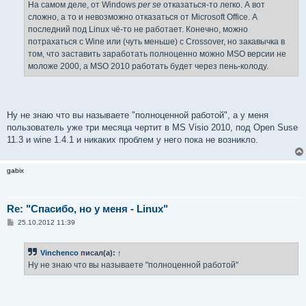
е
На самом деле, от Windows
per se
отказаться-то легко. А вот
н
сложно, а то и невозможно отказаться от Microsoft Office. А
и
е
последний под Linux чё-то не работает. Конечно, можно
потрахаться с Wine или (чуть меньше) с Crossover, но закавычка в
том, что заставить заработать полноценно можно MSO версии не
моложе 2000, а MSO 2010 работать будет через пень-колоду.
Ну не знаю что вы называете "полноценной работой", а у меня
пользователь уже три месяца чертит в MS Visio 2010, под Open Suse
11.3 и wine 1.4.1 и никаких проблем у него пока не возникло.
gabix
Re: "Спасибо, но у меня - Linux"
С
25.10.2012 11:39
о
о
б
Vinchenco
писал(а):
↑
щ
е
Ну не знаю что вы называете "полноценной работой"
н
и
е