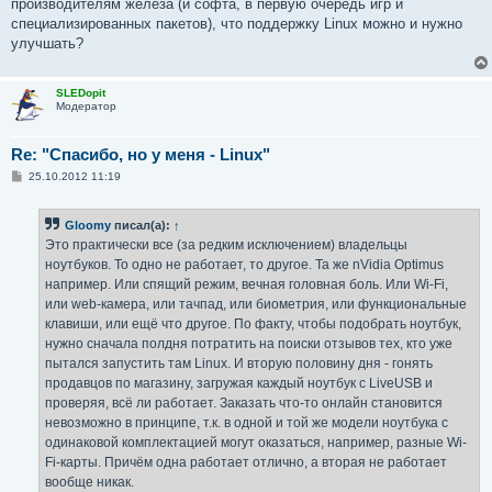
производителям железа (и софта, в первую очередь игр и
специализированных пакетов), что поддержку Linux можно и нужно
улучшать?
SLEDopit
Модератор
Re: "Спасибо, но у меня - Linux"
С
25.10.2012 11:19
о
о
б
Gloomy
писал(а):
↑
щ
е
Это практически все (за редким исключением) владельцы
н
ноутбуков. То одно не работает, то другое. Та же nVidia Optimus
и
е
например. Или спящий режим, вечная головная боль. Или Wi-Fi,
или web-камера, или тачпад, или биометрия, или функциональные
клавиши, или ещё что другое. По факту, чтобы подобрать ноутбук,
нужно сначала полдня потратить на поиски отзывов тех, кто уже
пытался запустить там Linux. И вторую половину дня - гонять
продавцов по магазину, загружая каждый ноутбук с LiveUSB и
проверяя, всё ли работает. Заказать что-то онлайн становится
невозможно в принципе, т.к. в одной и той же модели ноутбука с
одинаковой комплектацией могут оказаться, например, разные Wi-
Fi-карты. Причём одна работает отлично, а вторая не работает
вообще никак.