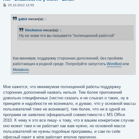
С
25.10.2012 12:55
о
о
б
gabix
писал(а):
↑
щ
е
н
Vinchenco
писал(а):
↑
и
е
Ну не знаю что вы называете "полноценной работой"
Как минимум, поддержку сторонних дополнений, без проблем
работающих в родной среде. Попробуйте запустить
Wordfast
или
Metatexis
.
Мне кажется, что минимумом полноценной работы поддержку
сторонних дополнений назвать нельзя. Тем более приложений
довольно специфичных (честно сказать и не слыхал о таких, ну в
принципе и надобности не возникало, и думаю, что у основной массы
пользователей тоже не возникает), тем более, что ни в одной из
программ не заявлено официальной совместимости с MS Office
2010. К чему я это все пишу- к тому, что в вашем конкретном случае
оно может таки и не работает как вам нужно, но основной массе
пользователей не нужны подобные программы, и сам по себе
офисный пакет в wine работает вполне прилично.