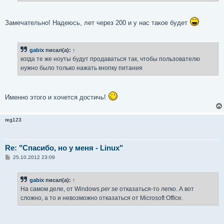
Замечательно! Надеюсь, лет через 200 и у нас такое будет
gabix
писал(а):
↑
когда те же ноуты будут продаваться так, чтобы пользователю
нужно было только нажать кнопку питания
Именно этого и хочется достичь!
reg123
Re: "Спасибо, но у меня - Linux"
С
25.10.2012 23:09
о
о
б
gabix
писал(а):
↑
щ
е
На самом деле, от Windows
per se
отказаться-то легко. А вот
н
сложно, а то и невозможно отказаться от Microsoft Office.
и
е