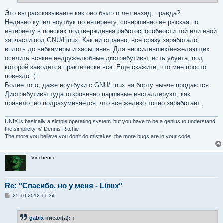
Это вы рассказываете как оно было n лет назад, правда?
Недавно купил ноутбук по интернету, совершенно не рыская по
интернету в поисках подтверждения работоспособности той или иной
запчасти под GNU/Linux. Как ни странно, всё сразу заработало,
вплоть до вебкамеры и засыпания. Для неосиливших/нежелающих
осилить всякие недружелюбные дистрибутивы, есть убунта, под
которой заводится практически всё. Ещё скажите, что мне просто
повезло. (:
Более того, даже ноутбуки с GNU/Linux на борту нынче продаются.
Дистрибутивы туда откровенно паршивые инсталлируют, как
правило, но подразумевается, что всё железо точно заработает.
UNIX is basically a simple operating system, but you have to be a genius to understand
the simplicity. © Dennis Ritchie
The more you believe you don't do mistakes, the more bugs are in your code.
Vinchenco
Re: "Спасибо, но у меня - Linux"
С
25.10.2012 11:34
о
о
б
gabix
писал(а):
↑
щ