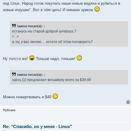
под Linux. Народ готов покупать наши новые видяхи и рубиться в
новые игрушки". Вот в чём цель! И никаких криков
taaroa
писал(а):
↑
останусь на старой-доброй шindoшs 7
<...>
q: оу, у вас линакс… хотите об этом поговорить?
Ну толсто же!
Тоньше надо, тоньше!
taaroa
писал(а):
↑
здесь [1] предлагают восьмёрку всего за $39.99
Можно пожертвовать и $40
FlySnake
Re: "Спасибо, но у меня - Linux"