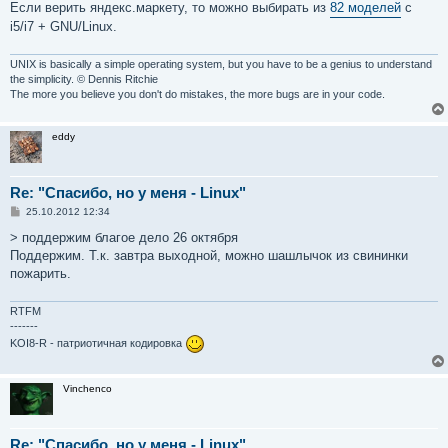
Если верить яндекс.маркету, то можно выбирать из
82 моделей
с
i5/i7 + GNU/Linux.
UNIX is basically a simple operating system, but you have to be a genius to understand
the simplicity. © Dennis Ritchie
The more you believe you don't do mistakes, the more bugs are in your code.
eddy
Re: "Спасибо, но у меня - Linux"
С
25.10.2012 12:34
о
о
> поддержим благое дело 26 октября
б
Поддержим. Т.к. завтра выходной, можно шашлычок из свининки
щ
е
пожарить.
н
и
е
RTFM
-------
KOI8-R - патриотичная кодировка
Vinchenco
Re: "Спасибо, но у меня - Linux"