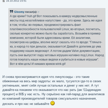
С
24.10.2012 23:51
о
о
б
Gloomy
писал(а):
↑
щ
е
А где крики? huh.gif Вот показывать в камеру недвусмысленные
н
жесты под незатейливое напутствие - да, это крики. Здесь же идея
и
е
в том, чтобы: во-первых, продемонстрировать факт
платёжеспособности пользователей Linux; во-вторых, посчитать,
сколько конкретно можно было бы заработать. Возьмём в пример
компанию, которой были адресованы крики. Её аналитики,
посмотрев на цифры, вполне могут сказать что-то вроде: "Гляньте-
ка, а народ-то при деньгах, оказывается! Давайте допилим до ума
поддержку наших видеокарт. А потом дадим Valve документацию,
пусть они выпустят пару хитовых игрушек нативно под Linux. Народ
готов покупать наши новые видяхи и рубиться в новые игрушки".
Вот в чём цель! И никаких криков wink.gif
И снова просматривается идея что линупсоиды - это такие
обиженные на весь мир задроты: их мало, тусуются где-то в своих
уютненьких, мнят себя лучше остальных и денег у них нет. А тут
давайте-ка покажем что оказывается что нас рать (аж !11адинадин
процент) и 80$ у нас есть. Ну серьёзно как гей-парад для аналитиков
из компаний производителей товаров сексуального назначения,
дескать и про нас не забывайте