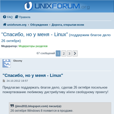
FAQ
Правила
unixforum.org
Обсуждения
Дорога, открытая всем
"Спасибо, но у меня - Linux"
(поддержим благое дело
26 октября)
Модератор:
Модераторы разделов
1
2
3
След.
67 сообщений
Gloomy
"Спасибо, но у меня - Linux"
С
24.10.2012 19:57
о
о
Предлагаю поддержать благое дело, сделав 26 октября посильное
б
пожертвование любимому дистрибутиву и/или свободному проекту!
щ
е
н
и
е
(jims2011.blogspot.com) писал(а):
26 октября Windows 8 появится в продаже.