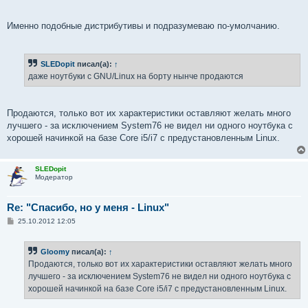
Именно подобные дистрибутивы и подразумеваю по-умолчанию.
SLEDopit
писал(а):
↑
даже ноутбуки с GNU/Linux на борту нынче продаются
Продаются, только вот их характеристики оставляют желать много
лучшего - за исключением System76 не видел ни одного ноутбука с
хорошей начинкой на базе Core i5/i7 с предустановленным Linux.
SLEDopit
Модератор
Re: "Спасибо, но у меня - Linux"
С
25.10.2012 12:05
о
о
б
Gloomy
писал(а):
↑
щ
е
Продаются, только вот их характеристики оставляют желать много
н
лучшего - за исключением System76 не видел ни одного ноутбука с
и
е
хорошей начинкой на базе Core i5/i7 с предустановленным Linux.