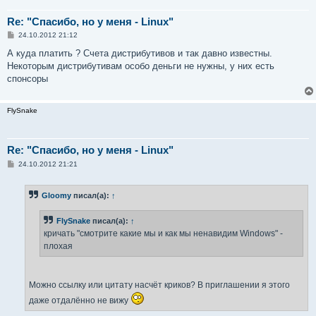
Re: "Спасибо, но у меня - Linux"
С
24.10.2012 21:12
о
о
А куда платить ? Счета дистрибутивов и так давно известны.
б
Некоторым дистрибутивам особо деньги не нужны, у них есть
щ
е
спонсоры
н
и
е
FlySnake
Re: "Спасибо, но у меня - Linux"
С
24.10.2012 21:21
о
о
б
Gloomy
писал(а):
↑
щ
е
н
FlySnake
писал(а):
↑
и
е
кричать "смотрите какие мы и как мы ненавидим Windows" -
плохая
Можно ссылку или цитату насчёт криков? В приглашении я этого
даже отдалённо не вижу