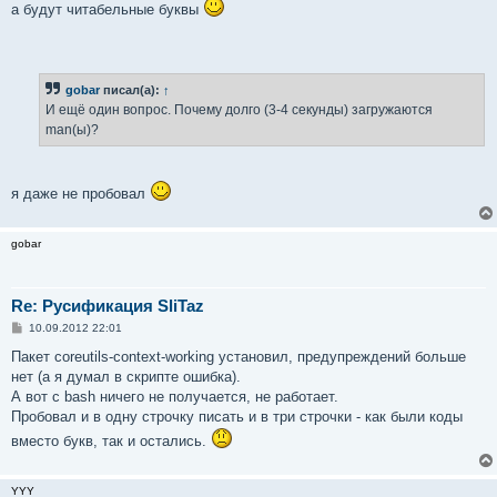
а будут читабельные буквы
gobar
писал(а):
↑
И ещё один вопрос. Почему долго (3-4 секунды) загружаются
man(ы)?
я даже не пробовал
gobar
Re: Русификация SliTaz
С
10.09.2012 22:01
о
о
Пакет coreutils-context-working установил, предупреждений больше
б
нет (а я думал в скрипте ошибка).
щ
е
А вот с bash ничего не получается, не работает.
н
Пробовал и в одну строчку писать и в три строчки - как были коды
и
е
вместо букв, так и остались.
YYY