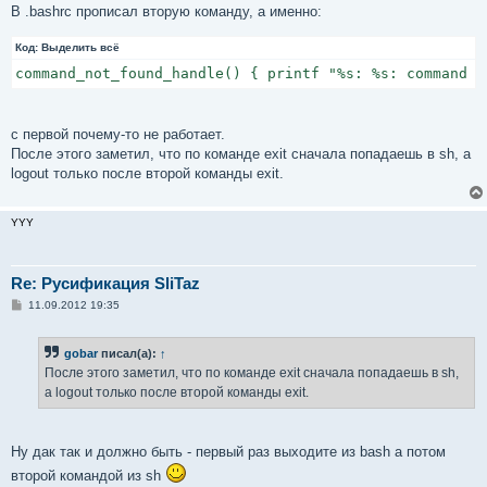
е
В .bashrc прописал вторую команду, а именно:
Код:
Выделить всё
command_not_found_handle() { printf "%s: %s: command n
с первой почему-то не работает.
После этого заметил, что по команде exit сначала попадаешь в sh, а
logout только после второй команды exit.
YYY
Re: Русификация SliTaz
С
11.09.2012 19:35
о
о
б
gobar
писал(а):
↑
щ
е
После этого заметил, что по команде exit сначала попадаешь в sh,
н
а logout только после второй команды exit.
и
е
Ну дак так и должно быть - первый раз выходите из bash а потом
второй командой из sh