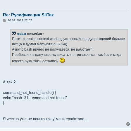
Re: Русификация SliTaz
С
10.09.2012 22:07
о
о
б
gobar
писал(а):
↑
щ
е
Пакет coreutils-context-working установил, предупреждений больше
н
нет (а я думал в скрипте ошибка).
и
е
А вот с bash ничего не получается, не работает.
Пробовал и в одну строчку писать и в три строчки - как были коды
вместо букв, так и остались.
А так ?
command_not_found_handle() {
echo "bash: $1 : command not found"
}
Я честно уже не помню как у меня сработало...