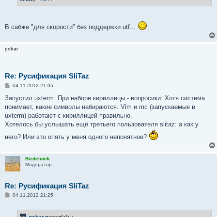
В сабже "для скорости" без поддержки utf...
gobar
Re: Русификация SliTaz
С
04.11.2012 21:05
о
о
Запустил uxterm. При наборе кириллицы - вопросики. Хотя система
б
понимает, какие символы набираются. Vim и mc (запускаемые в
щ
е
uxterm) работают с кириллицей правильно.
н
Хотелось бы услышать ещё третьего пользователя slitaz: а как у
и
е
него? Или это опять у меня одного непонятное?
Bizdelnick
Модератор
Re: Русификация SliTaz
С
04.11.2012 21:25
о
о
б
gobar
писал(а):
↑