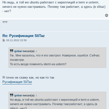
н
Но ведь, в той же ubuntu работают с кириллицей и term и uxterm,
и
е
ничего не нужно настраивать. Почему там работает, а здесь (в slitaz)
- нет?
YYY
Re: Русификация SliTaz
С
03.11.2012 22:50
о
о
б
gobar
писал(а):
↑
щ
е
Гм.. Мне казалось, что я его смотрел. Наверное, ошибся. Сейчас
н
посмотрю.
и
е
То есть везде поменять xterm на uxterm?
Я точно не скажу как, но как-то так
Русификация SliTaz
gobar
писал(а):
↑
Но ведь, в той же ubuntu работают с кириллицей и term и uxterm,
ничего не нужно настраивать. Почему там работает, а здесь (в
slitaz) - нет?