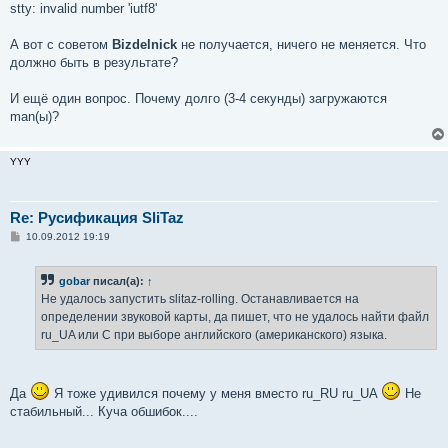
stty: invalid number 'iutf8'
А вот с советом
Bizdelnick
не получается, ничего не меняется. Что
должно быть в результате?
И ещё один вопрос. Почему долго (3-4 секунды) загружаются
man(ы)?
YYY
Re: Русификация SliTaz
С
10.09.2012 19:19
о
о
б
gobar
писал(а):
↑
щ
е
Не удалось запустить slitaz-rolling. Останавливается на
н
определении звуковой карты, да пишет, что не удалось найти файл
и
е
ru_UA или С при выборе английского (американского) языка.
Да
Я тоже удивился почему у меня вместо ru_RU ru_UA
Не
стабильный... Куча обшибок....