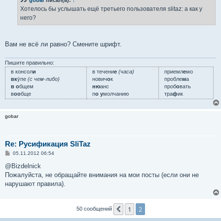
щ
е
Хотелось бы услышать ещё третьего пользователя slitaz: а как у
н
него?
и
е
Вам не всё ли равно? Смените шрифт.
Пишите правильно:
в консол
и
в течени
е
(часа)
приемл
е
мо
вк
у́пе
(с чем-либо)
нович
о
к
пробле
м
а
в о
бщем
ню
анс
проб
о
вать
в
оо
бще
п
о у
молчанию
тра
ф
ик
gobar
Re: Русификация SliTaz
С
05.11.2012 06:54
о
о
@Bizdelnick
б
Пожалуйста, не обращайте внимания на мои посты (если они не
щ
е
нарушают правила).
н
и
е
1
2
Пред.
50 сообщений