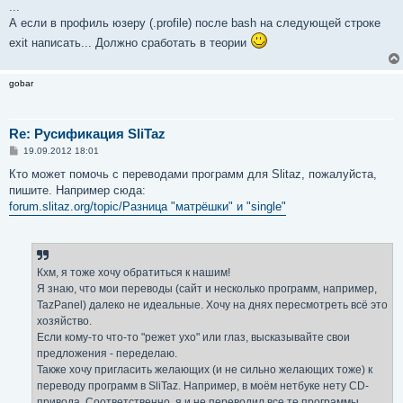
...
А если в профиль юзеру (.profile) после bash на следующей строке
exit написать... Должно сработать в теории
gobar
Re: Русификация SliTaz
С
19.09.2012 18:01
о
о
Кто может помочь с переводами программ для Slitaz, пожалуйста,
б
пишите. Например сюда:
щ
е
forum.slitaz.org/topic/Разница "матрёшки" и "single"
н
и
е
Кхм, я тоже хочу обратиться к нашим!
Я знаю, что мои переводы (сайт и несколько программ, например,
TazPanel) далеко не идеальные. Хочу на днях пересмотреть всё это
хозяйство.
Если кому-то что-то "режет ухо" или глаз, высказывайте свои
предложения - переделаю.
Также хочу пригласить желающих (и не сильно желающих тоже) к
переводу программ в SliTaz. Например, в моём нетбуке нету CD-
привода. Соответственно, я и не переводил все те программы,