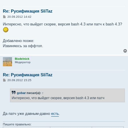
Re: Русификация SliTaz
С
20.09.2012 14:42
о
о
Интересно, что выйдет скорее, версия bash 4.3 или патч к bash 4.3?
б
щ
е
н
Добавлено позже:
и
е
Извиняюсь за оффтоп.
Bizdelnick
Модератор
Re: Русификация SliTaz
С
20.09.2012 15:25
о
о
б
gobar
писал(а):
↑
щ
е
Интересно, что выйдет скорее, версия bash 4.3 или патч
н
и
е
Да патч уже давным-давно
есть
.
Пишите правильно: