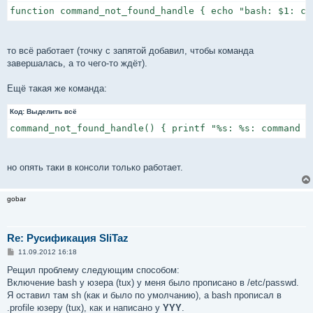
е
function command_not_found_handle { echo "bash: $1: co
то всё работает (точку с запятой добавил, чтобы команда
завершалась, а то чего-то ждёт).
Ещё такая же команда:
Код:
Выделить всё
command_not_found_handle() { printf "%s: %s: command n
но опять таки в консоли только работает.
gobar
Re: Русификация SliTaz
С
11.09.2012 16:18
о
о
Рещил проблему следующим способом:
б
Включение bash у юзера (tux) у меня было прописано в /etc/passwd.
щ
е
Я оставил там sh (как и было по умолчанию), а bash прописал в
н
.profile юзеру (tux), как и написано у
YYY
.
и