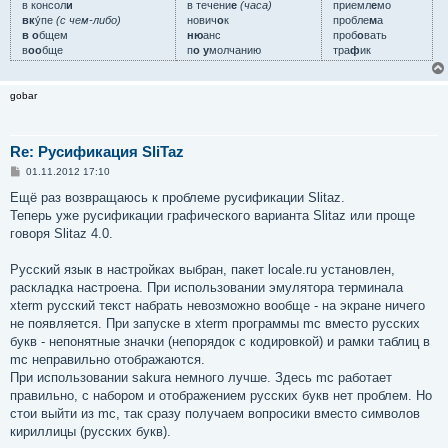
в консол
и
в течени
е
(часа)
приемл
е
мо
вк
у́пе
(с чем-либо)
нович
о
к
пробле
м
а
в о
бщем
ню
анс
проб
о
вать
в
оо
бще
п
о у
молчанию
тра
ф
ик
gobar
Re: Русификация SliTaz
С
01.11.2012 17:10
о
о
Ещё раз возвращаюсь к проблеме русификации Slitaz.
б
Теперь уже русификации графического варианта Slitaz или проще
щ
е
говоря Slitaz 4.0.
н
и
е
Русский язык в настройках выбран, пакет locale.ru установлен,
раскладка настроена. При использовании эмулятора терминала
xterm русский текст набрать невозможно вообще - на экране ничего
не появляется. При запуске в xterm программы mc вместо русских
букв - непонятные значки (непорядок с кодировкой) и рамки таблиц в
mc неправильно отображаются.
При использовании sakura немного лучше. Здесь mc работает
правильно, с набором и отображением русских букв нет проблем. Но
стои выйти из mc, так сразу получаем вопросики вместо символов
кириллицы (русских букв).