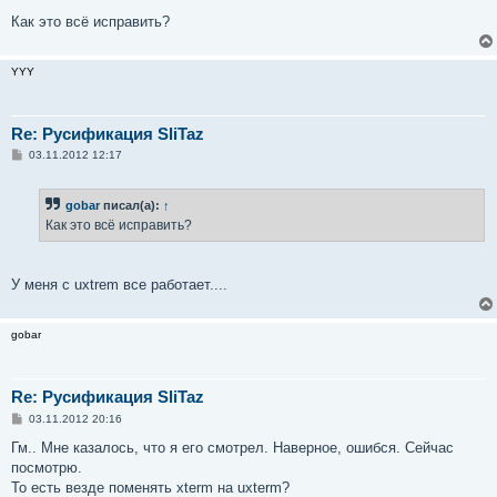
Как это всё исправить?
YYY
Re: Русификация SliTaz
С
03.11.2012 12:17
о
о
б
gobar
писал(а):
↑
щ
е
Как это всё исправить?
н
и
е
У меня с uxtrem все работает....
gobar
Re: Русификация SliTaz
С
03.11.2012 20:16
о
о
Гм.. Мне казалось, что я его смотрел. Наверное, ошибся. Сейчас
б
посмотрю.
щ
е
То есть везде поменять xterm на uxterm?