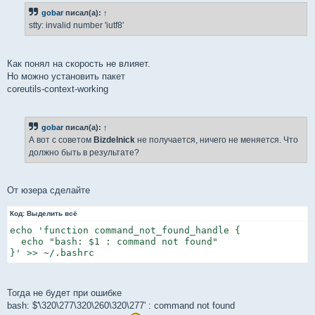
gobar
писал(а):
↑
stty: invalid number 'iutf8'
Как понял на скорость не влияет.
Но можно установить пакет
coreutils-context-working
gobar
писал(а):
↑
А вот с советом
Bizdelnick
не получается, ничего не меняется. Что
должно быть в результате?
От юзера сделайте
Код:
Выделить всё
echo 'function command_not_found_handle {

  echo "bash: $1 : command not found"

}' >> ~/.bashrc
Тогда не будет при ошибке
bash: $'\320\277\320\260\320\277' : command not found