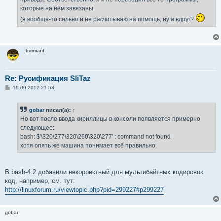
которые на нём завязаны.
(я вообще-то сильно и не расчитываю на помощь, ну а вдруг?
bormant
Re: Русификация SliTaz
С
19.09.2012 21:53
о
о
б
gobar
писал(а):
↑
щ
е
Но вот после ввода кириллицы в консоли появляется примерно
н
следующее:
и
е
bash: $'\320\277\320\260\320\277' : command not found
хотя опять же машина понимает всё правильно.
В bash-4.2 добавили некорректный для мультибайтных кодировок
код, например, см. тут:
http://linuxforum.ru/viewtopic.php?pid=299227#p299227
gobar