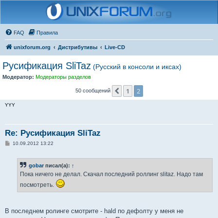
FAQ
Правила
unixforum.org
Дистрибутивы
Live-CD
Русификация SliTaz
(Русский в консоли и иксах)
Модератор:
Модераторы разделов
1
2
Пред.
50 сообщений
YYY
Re: Русификация SliTaz
С
10.09.2012 13:22
о
о
б
gobar
писал(а):
↑
щ
е
Пока ничего не делал. Скачал последний роллинг slitaz. Надо там
н
и
посмотреть.
е
В последнем ролинге смотрите - hald по дефолту у меня не