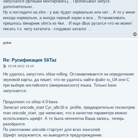
запускался (флешки монтировать)... Прописывал запуск
дополнительно..
Ну и поглядите на slim - у вас будет нормально или нет... А то у меня
иногда нормально, а иногда черный экран и все... Устанавливать
пришлось бинарник slim'a из 4ки... И еще dbus ругался что не может
писать т.к. нету каталога - создавал каталог ...
gobar
Re: Русификация SliTaz
С
10.09.2012 15:10
о
о
Не удалось запустить slitaz-rolling. Останавливается на определении
б
звуковой карты, да пишет, что не удалось найти файл ru_UA или С
щ
е
при выборе английского (американского) языка. Только base
н
запускается.
и
е
Продолжил со slitaz-4.0-base.
Записал unicode_start Cyr_a8x16 в .profile, предварительно посмотрев
man unicode_start, где написано, что в качестве параметра можно
использовать шрифт. А то была непонятна Ваша запись, теперь
разобрался.
По умолчанию unicode стартует для всех консолей.
Шрифт загружается, но выводится предупреждение: