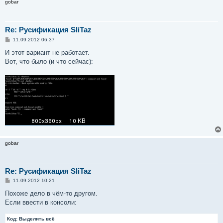
gobar
Re: Русификация SliTaz
С
11.09.2012 06:37
о
о
И этот вариант не работает.
б
Вот, что было (и что сейчас):
щ
е
н
и
е
gobar
Re: Русификация SliTaz
С
11.09.2012 10:21
о
о
Похоже дело в чём-то другом.
б
Если ввести в консоли:
щ
е
н
Код:
Выделить всё
и