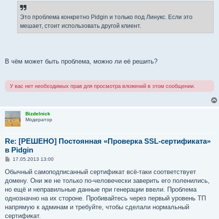
Это проблема конкретно Pidgin и только под Линукс. Если это
мешает, стоит использовать другой клиент.
В чём может быть проблема, можно ли её решить?
У вас нет необходимых прав для просмотра вложений в этом сообщении.
Bizdelnick
Модератор
Re: [РЕШЕНО] Постоянная «Проверка SSL-сертификата»
в Pidgin
С
17.05.2013 13:00
о
о
Обычный самоподписанный сертификат всё-таки соответствует
б
домену. Они же не только по-человечески заверить его поленились,
щ
е
но ещё и неправильные данные при генерации ввели. Проблема
н
однозначно на их стороне. Пробивайтесь через первый уровень ТП
и
е
напрямую к админам и требуйте, чтобы сделали нормальный
сертификат.