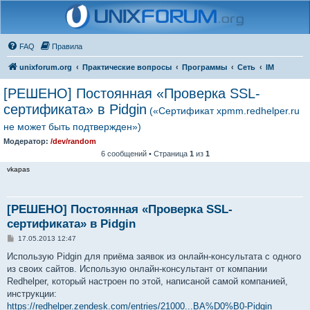
FAQ
Правила
unixforum.org
Практические вопросы
Программы
Сеть
IM
[РЕШЕНО] Постоянная «Проверка SSL-
сертификата» в Pidgin
(«Сертификат xpmm.redhelper.ru
не может быть подтвержден»)
Модератор:
/dev/random
6 сообщений • Страница
1
из
1
vkapas
[РЕШЕНО] Постоянная «Проверка SSL-
сертификата» в Pidgin
С
17.05.2013 12:47
о
о
Использую Pidgin для приёма заявок из онлайн-консультата с одного
б
из своих сайтов. Использую онлайн-консультант от компании
щ
е
Redhelper, который настроен по этой, написаной самой компанией,
н
инструкции:
и
е
https://redhelper.zendesk.com/entries/21000...BA%D0%B0-Pidgin