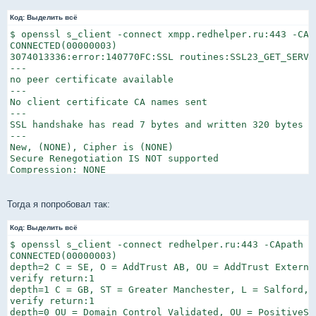
Код:
Выделить всё
$ openssl s_client -connect xmpp.redhelper.ru:443 -CAp
CONNECTED(00000003)

3074013336:error:140770FC:SSL routines:SSL23_GET_SERVE
---

no peer certificate available

---

No client certificate CA names sent

---

SSL handshake has read 7 bytes and written 320 bytes

---

New, (NONE), Cipher is (NONE)

Secure Renegotiation IS NOT supported

Compression: NONE

Expansion: NONE

---
Тогда я попробовал так:
Код:
Выделить всё
$ openssl s_client -connect redhelper.ru:443 -CApath /e
CONNECTED(00000003)

depth=2 C = SE, O = AddTrust AB, OU = AddTrust Externa
verify return:1

depth=1 C = GB, ST = Greater Manchester, L = Salford, 
verify return:1

depth=0 OU = Domain Control Validated, OU = PositiveSS