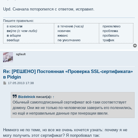
Upd. Сначала поторопился с ответом, исправил.
Пишите правильно:
в консол
и
в течени
е
(часа)
приемл
е
мо
вк
у́пе
(с чем-либо)
нович
о
к
пробле
м
а
в о
бщем
ню
анс
проб
о
вать
в
оо
бще
п
о у
молчанию
тра
ф
ик
sgfault
Re: [РЕШЕНО] Постоянная «Проверка SSL-сертификата»
в Pidgin
С
17.05.2013 17:38
о
о
б
Bizdelnick
писал(а):
↑
щ
е
Обычный самоподписанный сертификат всё-таки соответствует
н
домену. Они же не только по-человечески заверить его поленились,
и
е
но ещё и неправильные данные при генерации ввели.
Немного не по теме, но все же очень хочется узнать: почему я не
могу получить этот сертификат? Я попробовал так: