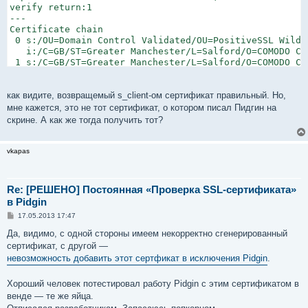
verify return:1

---

Certificate chain

 0 s:/OU=Domain Control Validated/OU=PositiveSSL Wildc
   i:/C=GB/ST=Greater Manchester/L=Salford/O=COMODO CA
 1 s:/C=GB/ST=Greater Manchester/L=Salford/O=COMODO CA
   i:/C=SE/O=AddTrust AB/OU=AddTrust External TTP Netw
 2 s:/C=SE/O=AddTrust AB/OU=AddTrust External TTP Netw
   i:/C=SE/O=AddTrust AB/OU=AddTrust External TTP Netw
как видите, возвращемый s_client-ом сертификат правильный. Но,
---

мне кажется, это не тот сертификат, о котором писал Пидгин на
Server certificate

скрине. А как же тогда получить тот?
-----BEGIN CERTIFICATE-----

MIIE9zCCA9+gAwIBAgIQYfnnd3jjVe050PcQBhgcoTANBgkqhkiG9w0
MQswCQYDVQQGEwJHQjEbMBkGA1UECBMSR3JlYXRlciBNYW5jaGVzdGV
vkapas
VQQHEwdTYWxmb3JkMRowGAYDVQQKExFDT01PRE8gQ0EgTGltaXRlZDE
AxMQUG9zaXRpdmVTU0wgQ0EgMjAeFw0xMjA4MTcwMDAwMDBaFw0xMzA
NTlaMFsxITAfBgNVBAsTGERvbWFpbiBDb250cm9sIFZhbGlkYXRlZDE
Re: [РЕШЕНО] Постоянная «Проверка SSL-сертификата»
CxMUUG9zaXRpdmVTU0wgV2lsZGNhcmQxFzAVBgNVBAMUDioucmVkaGV
в Pidgin
MIIBIjANBgkqhkiG9w0BAQEFAAOCAQ8AMIIBCgKCAQEA3XYFYsRlBLr
LW3SE9imxI+g+M1PUHQwZ5hpfw6W1t0fnCZGKxhgoj1kkJAnuhkx0x7
С
17.05.2013 17:47
о
c8+NpKfnOUpg9Nv/zGXU03yalGfg1pBmSwZFixpMkixhYNePX/iWYCw
о
Да, видимо, с одной стороны имеем некорректно сгенерированный
UY/oe79OanHNsL4uW7XLEZ+QJeTSEa8qM9a6BGy7qeV/JPyDQMDn5M4
б
сертификат, с другой —
VnyQDA93JAqHdftgtvcrwwiE6xN+nIT7xw6Rmn24Klmgm1G4nkkGqBf
щ
е
невозможность добавить этот сертфикат в исключения Pidgin
.
k8qMJ+PkhD9J6yTPLuUWbOv0J09YF+36aEFgqaWAKjE2SiF2bRDvWhr
н
0QIDAQABo4IBnTCCAZkwHwYDVR0jBBgwFoAUmeRAX2sUXj4F2d3TY1T
и
HQYDVR0OBBYEFA70bMgNRkuOg3E1fWoM9Sbltp/+MA4GA1UdDwEB/wQ
е
Хороший человек потестировал работу Pidgin с этим сертификатом в
BgNVHRMBAf8EAjAAMB0GA1UdJQQWMBQGCCsGAQUFBwMBBggrBgEFBQc
венде — те же яйца.
HSAEPzA9MDsGCysGAQQBsjEBAgIHMCwwKgYIKwYBBQUHAgEWHmh0dHA