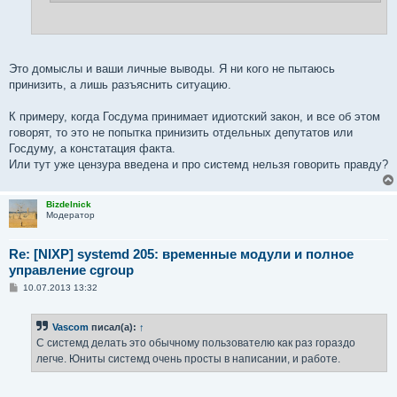
Это домыслы и ваши личные выводы. Я ни кого не пытаюсь
принизить, а лишь разъяснить ситуацию.
К примеру, когда Госдума принимает идиотский закон, и все об этом
говорят, то это не попытка принизить отдельных депутатов или
Госдуму, а констатация факта.
Или тут уже цензура введена и про системд нельзя говорить правду?
Bizdelnick
Модератор
Re: [NIXP] systemd 205: временные модули и полное
управление cgroup
С
10.07.2013 13:32
о
о
б
Vascom
писал(а):
↑
щ
е
С системд делать это обычному пользователю как раз гораздо
н
легче. Юниты системд очень просты в написании, и работе.
и
е