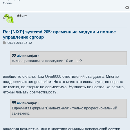
Осень
drBatty
Re: [NIXP] systemd 205: временные модули и полное
управление cgroup
С
05.07.2013 15:12
о
о
б
alv
писал(а):
↑
щ
е
сильно развился за последние 10 лет tar?
н
и
е
вообще-то сильно. Там Over9000 ответвлений стандарта. Многие
поддерживаются gnu-tar'ом. Но это мало кто использует, во первых
не нужно, во вторых не совместимо. Нужность не настолько велика,
что-бы ломать совместимость.
alv
писал(а):
↑
Евроунитаз фирмы "Ёкала-какала" - только профессиональный
сантехник.
аналогия неуместна, ибо в квартиру обычный деревенский сортир