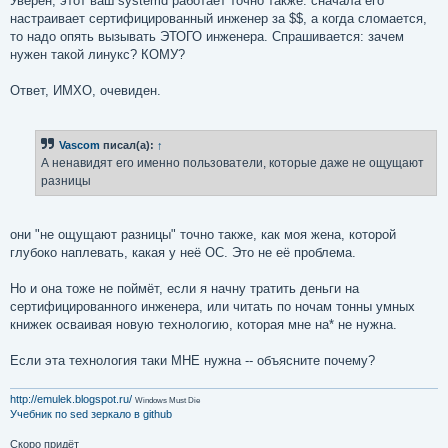
Уверен, этот ваш systemd работает точно также: сначала его
настраивает сертифицированный инженер за $$, а когда сломается,
то надо опять вызывать ЭТОГО инженера. Спрашивается: зачем
нужен такой линукс? КОМУ?
Ответ, ИМХО, очевиден.
Vascom
писал(а):
↑
А ненавидят его именно пользователи, которые даже не ощущают
разницы
они "не ощущают разницы" точно также, как моя жена, которой
глубоко наплевать, какая у неё ОС. Это не её проблема.
Но и она тоже не поймёт, если я начну тратить деньги на
сертифицированного инженера, или читать по ночам тонны умных
книжек осваивая новую технологию, которая мне на* не нужна.
Если эта технология таки МНЕ нужна -- объясните почему?
http://emulek.blogspot.ru/
Windows Must Die
Учебник по sed
зеркало в github
Скоро придёт