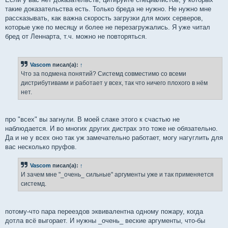
такие доказательства есть. Только бреда не нужно. Не нужно мне
рассказывать, как важна скорость загрузки для моих серверов,
которые уже по месяцу и более не перезагружались. Я уже читал
бред от Леннарта, т.ч. можно не повторяться.
Vascom
писал(а):
↑
Что за подмена понятий? Системд совместимо со всеми
дистрибутивами и работает у всех, так что ничего плохого в нём
нет.
про "всех" вы загнули. В моей слаке этого к счастью не
наблюдается. И во многих других дистрах это тоже не обязательно.
Да и не у всех оно так уж замечательно работает, могу нагуглить для
вас несколько пруфов.
Vascom
писал(а):
↑
И зачем мне "_очень_ сильные" аргументы уже и так применяется
системд.
потому-что пара переездов эквивалентна одному пожару, когда
дотла всё выгорает. И нужны _очень_ веские аргументы, что-бы