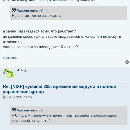
Vascom
писал(а):
↑
Но апстарт же не развивается
а зачем развиваться тому, что работает?
по крайней мере, при апстарте квадратиков в консоли я не вижу, в
отличие от...
сильно развился за последние 10 лет tar?
Last Linux
drBatty
Re: [NIXP] systemd 205: временные модули и полное
управление cgroup
С
05.07.2013 14:35
о
о
б
Vascom
писал(а):
↑
щ
е
А Unity, а Mir, почему эти велосипеды, разрабатываемые одной
н
компанией не ругаете?
и
е