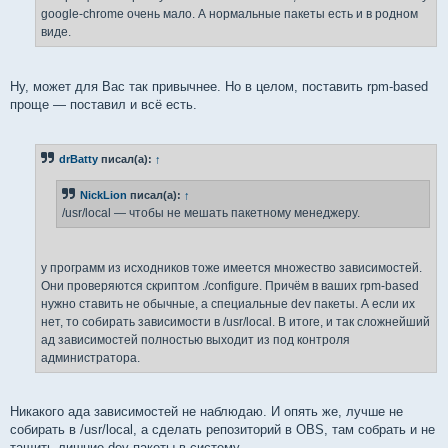
н
google-chrome очень мало. А нормальные пакеты есть и в родном
и
е
виде.
Ну, может для Вас так привычнее. Но в целом, поставить rpm-based
проще — поставил и всё есть.
drBatty
писал(а):
↑
NickLion
писал(а):
↑
/usr/local — чтобы не мешать пакетному менеджеру.
у программ из исходников тоже имеется множество зависимостей.
Они проверяются скриптом ./configure. Причём в ваших rpm-based
нужно ставить не обычные, а специальные dev пакеты. А если их
нет, то собирать зависимости в /usr/local. В итоге, и так сложнейший
ад зависимостей полностью выходит из под контроля
администратора.
Никакого ада зависимостей не наблюдаю. И опять же, лучше не
собирать в /usr/local, а сделать репозиторий в OBS, там собрать и не
тащить лишние dev пакеты в систему.