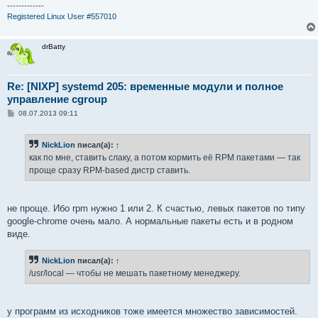
-------------
Registered Linux User #557010
drBatty
Re: [NIXP] systemd 205: временные модули и полное
управление cgroup
С
08.07.2013 09:11
о
о
б
NickLion
писал(а):
↑
щ
е
как по мне, ставить слаку, а потом кормить её RPM пакетами — так
н
проще сразу RPM-based дистр ставить.
и
е
не проще. Ибо rpm нужно 1 или 2. К счастью, левых пакетов по типу
google-chrome очень мало. А нормальные пакеты есть и в родном
виде.
NickLion
писал(а):
↑
/usr/local — чтобы не мешать пакетному менеджеру.
у программ из исходников тоже имеется множество зависимостей.