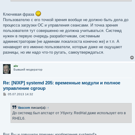
Ключевая фраза
Пользователю с его точкой зрения вообще не должно быть дела до
процесса загрузки ОС и управления сеансами. И точка зрения
пользователя тут совершенно не должна учитываться. Системд
нужен в первую очередь разработчикам, системным
администраторам (не админам локалхоста конечно же) и т.п. А
ненавидят его именно пользователи, которые даже не ощущают
разницы, но им надо что-то ругать, самоутверждаться.
alv
Бывший модератор
Re: [NIXP] systemd 205: временные модули и полное
управление cgroup
С
05.07.2013 14:32
о
о
б
Vascom
писал(а):
↑
щ
е
До системд был апстарт от Убунту. RedHat даже использует его в
н
RHEL6.
и
е
Вот Вы и озвучили причину изобретения systemd'а...