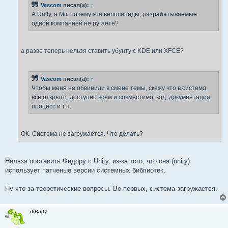
Vascom
писал(а):
↑
А Unity, а Mir, почему эти велосипеды, разрабатываемые
одной компанией не ругаете?
а разве теперь нельзя ставить убунту с KDE или XFCE?
Vascom
писал(а):
↑
Чтобы меня не обвинили в смене темы, скажу что в системд
всё открыто, доступно всем и совместимо, код, документация,
процесс и т.п.
ОК. Система не загружается. Что делать?
Нельзя поставить Федору с Unity, из-за того, что она (unity)
использует патченые версии системных библиотек.
Ну что за теоретические вопросы. Во-первых, система загружается.
drBatty