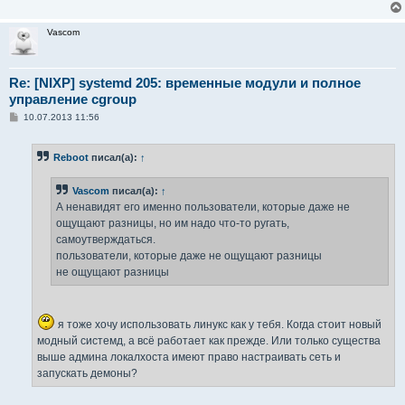
Vascom
Re: [NIXP] systemd 205: временные модули и полное
управление cgroup
С
10.07.2013 11:56
о
о
б
Reboot
писал(а):
↑
щ
е
н
Vascom
писал(а):
↑
и
е
А ненавидят его именно пользователи, которые даже не
ощущают разницы, но им надо что-то ругать,
самоутверждаться.
пользователи, которые даже не ощущают разницы
не ощущают разницы
я тоже хочу использовать линукс как у тебя. Когда стоит новый
модный системд, а всё работает как прежде. Или только существа
выше админа локалхоста имеют право настраивать сеть и
запускать демоны?