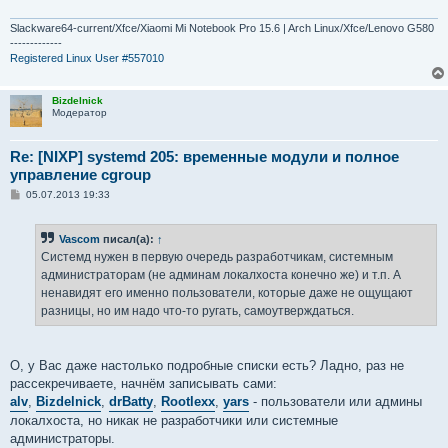
Slackware64-current/Xfce/Xiaomi Mi Notebook Pro 15.6 | Arch Linux/Xfce/Lenovo G580
-------------
Registered Linux User #557010
Bizdelnick
Модератор
Re: [NIXP] systemd 205: временные модули и полное
управление cgroup
С
05.07.2013 19:33
о
о
б
Vascom
писал(а):
↑
щ
е
Системд нужен в первую очередь разработчикам, системным
н
администраторам (не админам локалхоста конечно же) и т.п. А
и
е
ненавидят его именно пользователи, которые даже не ощущают
разницы, но им надо что-то ругать, самоутверждаться.
О, у Вас даже настолько подробные списки есть? Ладно, раз не
рассекречиваете, начнём записывать сами:
alv
,
Bizdelnick
,
drBatty
,
Rootlexx
,
yars
- пользователи или админы
локалхоста, но никак не разработчики или системные
администраторы.