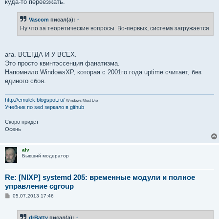
куда-то переезжать.
Vascom
писал(а):
↑
Ну что за теоретические вопросы. Во-первых, система загружается.
ага. ВСЕГДА И У ВСЕХ.
Это просто квинтэссенция фанатизма.
Напомнило WindowsXP, которая с 2001го года uptime считает, без
единого сбоя.
http://emulek.blogspot.ru/
Windows Must Die
Учебник по sed
зеркало в github
Скоро придёт
Осень
alv
Бывший модератор
Re: [NIXP] systemd 205: временные модули и полное
управление cgroup
С
05.07.2013 17:46
о
о
б
drBatty
писал(а):
↑
щ