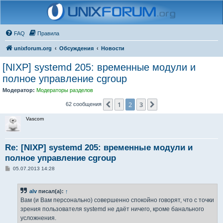
FAQ
Правила
unixforum.org
Обсуждения
Новости
[NIXP] systemd 205: временные модули и
полное управление cgroup
Модератор:
Модераторы разделов
1
2
3
Пред.
След.
62 сообщения
Vascom
Re: [NIXP] systemd 205: временные модули и
полное управление cgroup
С
05.07.2013 14:28
о
о
б
alv
писал(а):
↑
щ
е
Вам (и Вам персонально) совершенно спокойно говорят, что с точки
н
зрения пользователя systemd не даёт ничего, кроме банального
и
е
усложнения.