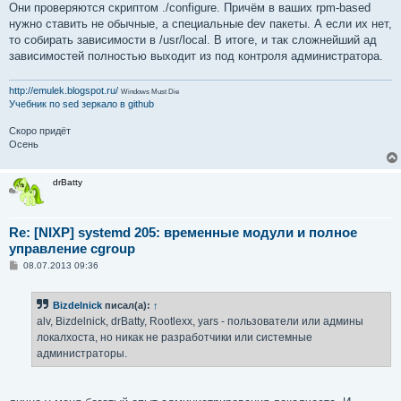
Они проверяются скриптом ./configure. Причём в ваших rpm-based
нужно ставить не обычные, а специальные dev пакеты. А если их нет,
то собирать зависимости в /usr/local. В итоге, и так сложнейший ад
зависимостей полностью выходит из под контроля администратора.
http://emulek.blogspot.ru/
Windows Must Die
Учебник по sed
зеркало в github
Скоро придёт
Осень
drBatty
Re: [NIXP] systemd 205: временные модули и полное
управление cgroup
С
08.07.2013 09:36
о
о
б
Bizdelnick
писал(а):
↑
щ
е
alv, Bizdelnick, drBatty, Rootlexx, yars - пользователи или админы
н
локалхоста, но никак не разработчики или системные
и
е
администраторы.