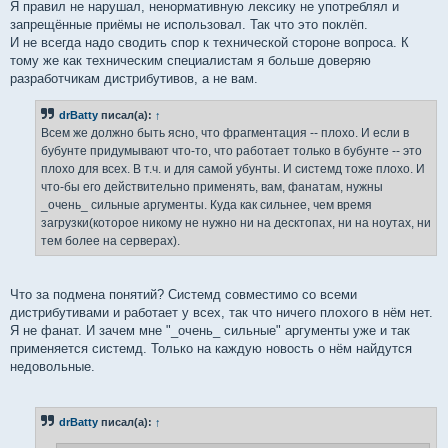
Я правил не нарушал, ненормативную лексику не употреблял и
запрещённые приёмы не использовал. Так что это поклёп.
И не всегда надо сводить спор к технической стороне вопроса. К
тому же как техническим специалистам я больше доверяю
разработчикам дистрибутивов, а не вам.
drBatty
писал(а):
↑
Всем же должно быть ясно, что фрагментация -- плохо. И если в
бубунте придумывают что-то, что работает только в бубунте -- это
плохо для всех. В т.ч. и для самой убунты. И системд тоже плохо. И
что-бы его действительно применять, вам, фанатам, нужны
_очень_ сильные аргументы. Куда как сильнее, чем время
загрузки(которое никому не нужно ни на десктопах, ни на ноутах, ни
тем более на серверах).
Что за подмена понятий? Системд совместимо со всеми
дистрибутивами и работает у всех, так что ничего плохого в нём нет.
Я не фанат. И зачем мне "_очень_ сильные" аргументы уже и так
применяется системд. Только на каждую новость о нём найдутся
недовольные.
drBatty
писал(а):
↑