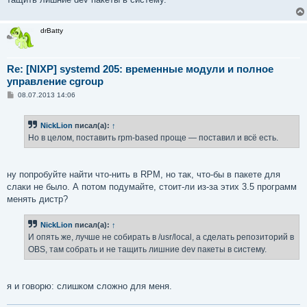
drBatty
Re: [NIXP] systemd 205: временные модули и полное
управление cgroup
С
08.07.2013 14:06
о
о
б
NickLion
писал(а):
↑
щ
е
Но в целом, поставить rpm-based проще — поставил и всё есть.
н
и
е
ну попробуйте найти что-нить в RPM, но так, что-бы в пакете для
слаки не было. А потом подумайте, стоит-ли из-за этих 3.5 программ
менять дистр?
NickLion
писал(а):
↑
И опять же, лучше не собирать в /usr/local, а сделать репозиторий в
OBS, там собрать и не тащить лишние dev пакеты в систему.
я и говорю: слишком сложно для меня.