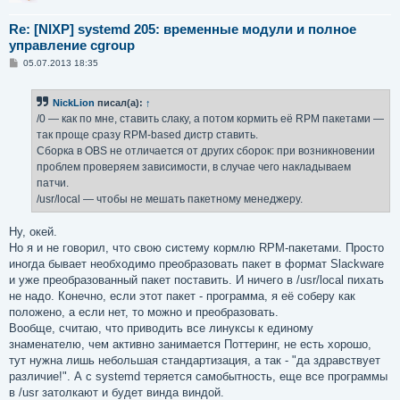
Re: [NIXP] systemd 205: временные модули и полное
управление cgroup
С
05.07.2013 18:35
о
о
б
NickLion
писал(а):
↑
щ
е
/0 — как по мне, ставить слаку, а потом кормить её RPM пакетами —
н
так проще сразу RPM-based дистр ставить.
и
е
Сборка в OBS не отличается от других сборок: при возникновении
проблем проверяем зависимости, в случае чего накладываем
патчи.
/usr/local — чтобы не мешать пакетному менеджеру.
Ну, окей.
Но я и не говорил, что свою систему кормлю RPM-пакетами. Просто
иногда бывает необходимо преобразовать пакет в формат Slackware
и уже преобразованный пакет поставить. И ничего в /usr/local пихать
не надо. Конечно, если этот пакет - программа, я её соберу как
положено, а если нет, то можно и преобразовать.
Вообще, считаю, что приводить все линуксы к единому
знаменателю, чем активно занимается Поттеринг, не есть хорошо,
тут нужна лишь небольшая стандартизация, а так - "да здравствует
различие!". А с systemd теряется самобытность, еще все программы
в /usr затолкают и будет винда виндой.