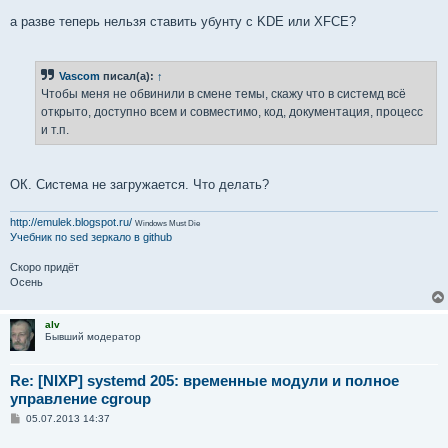
а разве теперь нельзя ставить убунту с KDE или XFCE?
Vascom
писал(а):
↑
Чтобы меня не обвинили в смене темы, скажу что в системд всё
открыто, доступно всем и совместимо, код, документация, процесс
и т.п.
ОК. Система не загружается. Что делать?
http://emulek.blogspot.ru/
Windows Must Die
Учебник по sed
зеркало в github
Скоро придёт
Осень
alv
Бывший модератор
Re: [NIXP] systemd 205: временные модули и полное
управление cgroup
С
05.07.2013 14:37
о
о