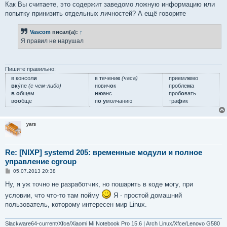
Как Вы считаете, это содержит заведомо ложную информацию или
попытку принизить отдельных личностей? А ещё говорите
Vascom
писал(а):
↑
Я правил не нарушал
Пишите правильно:
в консол
и
в течени
е
(часа)
приемл
е
мо
вк
у́пе
(с чем-либо)
нович
о
к
пробле
м
а
в о
бщем
ню
анс
проб
о
вать
в
оо
бще
п
о у
молчанию
тра
ф
ик
yars
Re: [NIXP] systemd 205: временные модули и полное
управление cgroup
С
05.07.2013 20:38
о
о
Ну, я уж точно не разработчик, но пошарить в коде могу, при
б
условии, что что-то там пойму
Я - простой домашний
щ
е
пользователь, которому интересен мир Linux.
н
и
е
Slackware64-current/Xfce/Xiaomi Mi Notebook Pro 15.6 | Arch Linux/Xfce/Lenovo G580