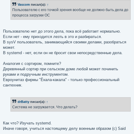
б
Vascom
писал(а):
↑
щ
е
Пользователю с его точкой зрения вообще не должно быть дела до
н
процесса загрузки ОС
и
е
Пользователю нет до этого дела, пока всё работает нормально.
Если нет - ему приходится лезть в это и разбираться.
В sysV пользователь, занимающийся своими делами, разобраться
может.
В systemd - нет, если он не бросит свои непосредственные дела.
Аналогия с сортиром, помните?
Деревянный сортир при сельском доме любой может починить
руками и подручным инструментом.
Евроунитаз фирмы "Ёкала-какала" - только профессиональный
сантехник.
drBatty
писал(а):
↑
Система не загружается. Что делать?
Как что? Изучать systemd.
Иначе говоря, учиться настоящему делу военным образом (с) Said