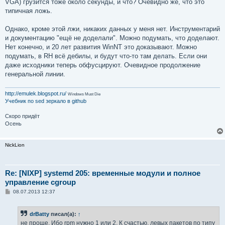
VGA) грузится тоже около секунды, и что? Очевидно же, что это
типичная ложь.
Однако, кроме этой лжи, никаких данных у меня нет. Инструментарий
и документацию "ещё не доделали". Можно подумать, что доделают.
Нет конечно, и 20 лет развития WinNT это доказывают. Можно
подумать, в RH всё дебилы, и будут что-то там делать. Если они
даже исходники теперь обфусцируют. Очевидное продолжение
генеральной линии.
http://emulek.blogspot.ru/
Windows Must Die
Учебник по sed
зеркало в github
Скоро придёт
Осень
NickLion
Re: [NIXP] systemd 205: временные модули и полное
управление cgroup
С
08.07.2013 12:37
о
о
б
drBatty
писал(а):
↑
щ
е
не проще. Ибо rpm нужно 1 или 2. К счастью, левых пакетов по типу