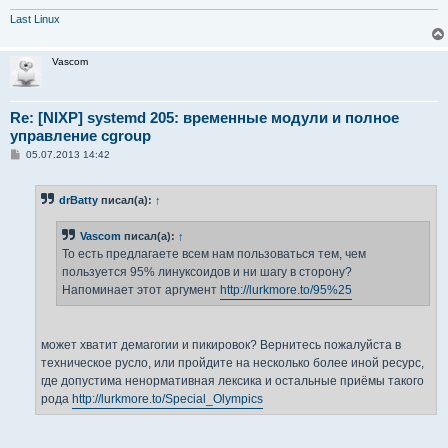
Last Linux
Vascom
Re: [NIXP] systemd 205: временные модули и полное
управление cgroup
С
05.07.2013 14:42
о
о
б
drBatty
писал(а):
↑
щ
е
н
Vascom
писал(а):
↑
и
е
То есть предлагаете всем нам пользоваться тем, чем
пользуется 95% линуксоидов и ни шагу в сторону?
Напоминает этот аргумент
http://lurkmore.to/95%25
может хватит демагогии и пикировок? Вернитесь пожалуйста в
техническое русло, или пройдите на несколько более иной ресурс,
где допустима ненормативная лексика и остальные приёмы такого
рода
http://lurkmore.to/Special_Olympics