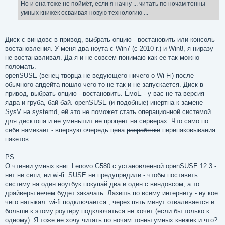
Но и она тоже не поймёт, если я начну ... читать по ночам тонны
умных книжек осваивая новую технологию ...
Диск с виндовс в привод, выбрать опцию - востановить или консоль
востановления. У меня два ноута с Win7 (с 2010 г.) и Win8, я ниразу
не востанавливал. Да я и не совсем понимаю как ее так можно
поломать.
openSUSE (венец творца не ведующего ничего о Wi-Fi) после
обычного апдейта пошло чего то не так и не запускается. Диск в
привод, выбрать опцию - востановить. ЁмоЁ - у вас не та версия
ядра и груба, бай-бай. openSUSE (и подобные) инертна к замене
SysV на systemd, ей это не поможет стать операционной системой
для десктопа и не уменьшит ее процент на серверах. Что само по
себе намекает - впервую очередь цена
разработки
перепаковывания
пакетов.
PS:
О чтении умных книг. Lenovo G580 с установленной openSUSE 12.3 -
нет ни сети, ни wi-fi. SUSE не предупредили - чтобы поставить
систему на один ноутбук покупай два и один с виндовсом, а то
драйверы нечем будет закачать. Лазишь по всему интернету - ну кое
чего натыкал. wi-fi подключается , через пять минут отваливается и
больше к этому роутеру подключаться не хочет (если бы только к
одному). Я тоже не хочу читать по ночам тонны умных книжек и что?