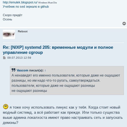
http://emulek.blogspot.ru/
Windows Must Die
Учебник по sed
зеркало в github
Скоро придёт
Осень
Reboot
Re: [NIXP] systemd 205: временные модули и полное
управление cgroup
С
09.07.2013 12:59
о
о
б
Vascom
писал(а):
↑
щ
е
А ненавидят его именно пользователи, которые даже не ощущают
н
разницы, но им надо что-то ругать, самоутверждаться.
и
е
пользователи, которые даже не ощущают разницы
не ощущают разницы
я тоже хочу использовать линукс как у тебя. Когда стоит новый
модный системд, а всё работает как прежде. Или только существа
выше админа локалхоста имеют право настраивать сеть и запускать
демоны?