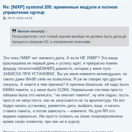
Re: [NIXP] systemd 205: временные модули и полное
управление cgroup
С
05.07.2013 14:53
о
о
б
Vascom
писал(а):
↑
щ
е
Пользователю с его точкой зрения вообще не должно быть дела до
н
процесса загрузки ОС и управления сеансами.
и
е
Это пока УМВР нет никакого дела. А если НЕ УМВР? Эта ваша
красношапка не первый день к успеху идёт, я прекрасно помню
федору пятилетней(ЕМНИП) давности, которая у меня тупо
ЗАВИСЛА ПРИ УСТАНОВКЕ. Вы уж меня извините великодушно, но
такого даже Win95 себе не позволяла. Я уж не говорю про другие
линуксы. А знаете в чём причина? А причина банальна: ей надо было
640Мб памяти, а у меня было 512Мб. Нормальная система просто
обязана была это написать: "не хватает памяти", ну или ладно, пусть
просто не запустится, как не запускается не та архитектура. Но вот
бодро начать установку, разметить диск, выбрать язык, и начать
ставить пакеты, а потом зависнуть -- извините. Но для RH это
видимо нормально. Им просто плевать на своих юзеров(возможно
кроме своих клиентов, про них не в курсе).