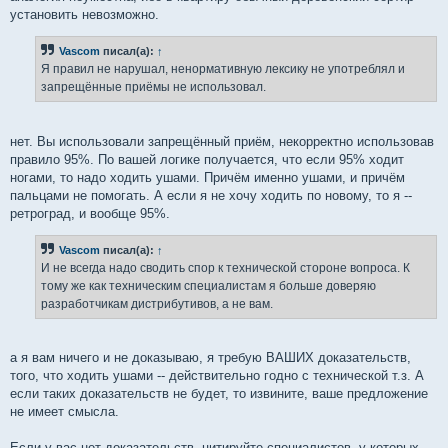
установить невозможно.
Vascom
писал(а):
↑
Я правил не нарушал, ненормативную лексику не употреблял и
запрещённые приёмы не использовал.
нет. Вы использовали запрещённый приём, некорректно использовав
правило 95%. По вашей логике получается, что если 95% ходит
ногами, то надо ходить ушами. Причём именно ушами, и причём
пальцами не помогать. А если я не хочу ходить по новому, то я --
ретроград, и вообще 95%.
Vascom
писал(а):
↑
И не всегда надо сводить спор к технической стороне вопроса. К
тому же как техническим специалистам я больше доверяю
разработчикам дистрибутивов, а не вам.
а я вам ничего и не доказываю, я требую ВАШИХ доказательств,
того, что ходить ушами -- действительно годно с технической т.з. А
если таких доказательств не будет, то извините, ваше предложение
не имеет смысла.
Если у вас нет доказательств, цитируйте специалистов, у которых