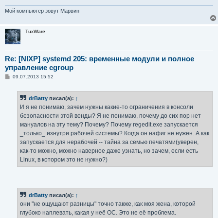
Мой компьютер зовут Марвин
TuxWare
Re: [NIXP] systemd 205: временные модули и полное
управление cgroup
С
09.07.2013 15:52
о
о
б
drBatty
писал(а):
↑
щ
е
И я не понимаю, зачем нужны какие-то ограничения в консоли
н
безопасности этой венды? Я не понимаю, почему до сих пор нет
и
е
мануалов на эту тему? Почему? Почему regedit.exe запускается
_только_ изнутри рабочей системы? Когда он нафиг не нужен. А как
запускается для нерабочей -- тайна за семью печатями(уверен,
как-то можно, можно наверное даже узнать, но зачем, если есть
Linux, в котором это не нужно?)
drBatty
писал(а):
↑
они "не ощущают разницы" точно также, как моя жена, которой
глубоко наплевать, какая у неё ОС. Это не её проблема.