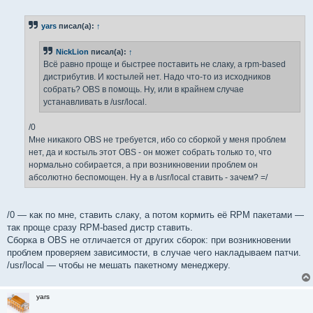
о
о
б
yars
писал(а):
↑
щ
е
н
NickLion
писал(а):
↑
и
е
Всё равно проще и быстрее поставить не слаку, а rpm-based
дистрибутив. И костылей нет. Надо что-то из исходников
собрать? OBS в помощь. Ну, или в крайнем случае
устанавливать в /usr/local.
/0
Мне никакого OBS не требуется, ибо со сборкой у меня проблем
нет, да и костыль этот OBS - он может собрать только то, что
нормально собирается, а при возникновении проблем он
абсолютно беспомощен. Ну а в /usr/local ставить - зачем? =/
/0 — как по мне, ставить слаку, а потом кормить её RPM пакетами —
так проще сразу RPM-based дистр ставить.
Сборка в OBS не отличается от других сборок: при возникновении
проблем проверяем зависимости, в случае чего накладываем патчи.
/usr/local — чтобы не мешать пакетному менеджеру.
yars