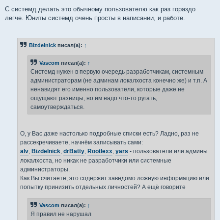
С системд делать это обычному пользователю как раз гораздо
легче. Юниты системд очень просты в написании, и работе.
Bizdelnick
писал(а):
↑
Vascom
писал(а):
↑
Системд нужен в первую очередь разработчикам, системным
администраторам (не админам локалхоста конечно же) и т.п. А
ненавидят его именно пользователи, которые даже не
ощущают разницы, но им надо что-то ругать,
самоутверждаться.
О, у Вас даже настолько подробные списки есть? Ладно, раз не
рассекречиваете, начнём записывать сами:
alv
,
Bizdelnick
,
drBatty
,
Rootlexx
,
yars
- пользователи или админы
локалхоста, но никак не разработчики или системные
администраторы.
Как Вы считаете, это содержит заведомо ложную информацию или
попытку принизить отдельных личностей? А ещё говорите
Vascom
писал(а):
↑
Я правил не нарушал