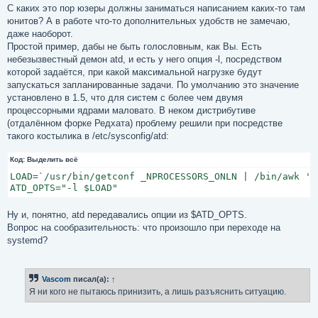
С каких это пор юзеры должны заниматься написанием каких-то там
юнитов? А в работе что-то дополнительных удобств не замечаю,
даже наоборот.
Простой пример, дабы не быть голословным, как Вы. Есть
небезызвестный демон atd, и есть у него опция -l, посредством
которой задаётся, при какой максимальной нагрузке будут
запускаться запланированные задачи. По умолчанию это значение
установлено в 1.5, что для систем с более чем двумя
процессорными ядрами маловато. В неком дистрибутиве
(отдалённом форке Редхата) проблему решили при посредстве
такого костылика в /etc/sysconfig/atd:
Код:
Выделить всё
LOAD=`/usr/bin/getconf _NPROCESSORS_ONLN | /bin/awk '{p
ATD_OPTS="-l $LOAD"
Ну и, понятно, atd передавались опции из $ATD_OPTS.
Вопрос на сообразительность: что произошло при переходе на
systemd?
Vascom
писал(а):
↑
Я ни кого не пытаюсь принизить, а лишь разъяснить ситуацию.