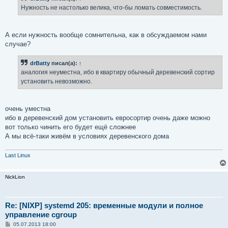
е
Нужность не настолько велика, что-бы ломать совместимость.
н
и
е
А если нужность вообще сомнительна, как в обсуждаемом нами
случае?
drBatty
писал(а):
↑
аналогия неуместна, ибо в квартиру обычный деревенский сортир
установить невозможно.
очень уместна
ибо в деревенский дом установить евросортир очень даже можно
вот только чинить его будет ещё сложнее
А мы всё-таки живём в условиях деревенского дома
Last Linux
NickLion
Re: [NIXP] systemd 205: временные модули и полное
управление cgroup
С
05.07.2013 18:00