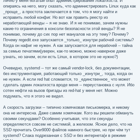
лично у меня богатый опыт администрирования локалхоста. И
опираясь на него, могу сказать, что администрировать Linux куда как
_проще_, а простота заключается в том, что я могу найти и
исправить любой конфиг. Но вот как править реестр из
неработающей венды -- я не знаю. И я не понимаю, зачем нужны
какие-то ограничения в консоли безопасности этой венды? Я не
понимаю, почему до сих пор нет мануалов на эту тему? Почему?
Почему regedit.exe запускается _только_ изнутри рабочей системы?
Когда он нафиг не нужен. А как запускается для нерабочей -- тайна
за семью печатями(уверен, как-то можно, можно наверное даже
узнать, но зачем, если есть Linux, в котором это не нужно?)
Очевидно, systemd -- тот же самый vendor-lock, без документации,
без инструментария, работающий только _изнутри_, тогда, когда он
не нужен. А если red hat сломается, то _единственное_ что может
сделать одмин локалхоста вроде меня -- переустановка с нуля. Ибо
сотен нефти на вызов бригады из red-hat у меня нет. Можно
подумать, что я этого не видел.
А скорость загрузки -- типично хомячковая писькомерка, и никому
она не интересна. Даже самим хомячкам. Кого вы решили обмануть
своими секундами? Особенно учитывая, что эти секунды
определяются совсем не системой, а железом. Ясное дело, что на
SSD прочитать Over9000 файлов намного быстрее, но при чём тут
systemd? Слака подрезанная с SSD и без интернета(и в режиме