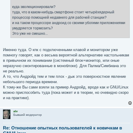
куда эволюционировали?
туда, что в каком-нибудь смартфоне стоит четырёхядерный
процессор помощней недавнего для рабочей станции?
и на таком процессоре андроид со своими убогими приложениями
умудряется тормозить?
Это уже не смешно...
Именно туда. О кпк с подключенными клавой и монитором уже
помногу говорят, как о весьма вероятной альтернативе настольникам
в привычном их понимании (системный блок+монитор, или оные
неразучно смонтированные в моноблоке). Для Палма/Симбиана это
не реально.
А то, что Андройд тем и тем плох - дык это поверхностное явление
небольшого периода времени.
К тому-же Вы сами взяли за пример Андройд, вроде как и GNU/Linux
можно приспособить туда (пока может и в теории, но очевидно скоро
и на практике).
alv
Бывший модератор
Re: Отношение опытных пользователей к новичкам в