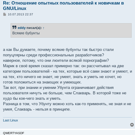
Re: Отношение опытных пользователей к новичкам в
GNU/Linux
С
10.07.2013 22:37
о
о
б
eddy
писал(а):
↑
щ
е
Всякие бубунты
н
и
е
а как Вы думаете, почему всякие бубунты так быстро стали
попуцлярны среди профессиональных разработчиков?
наверное, потому, что они люители всякой порнографии?
Марик в своё время сказал примерно так: он рассчитывал на две
категории пользователей - на тех, которые всё сами знают и умеют, и
на тех, кто ничего не знает, не умеет, знать и уметь не хочет, но
готов положиться на знающих и умеющих.
Так вот, при знании и умении Убунта ограничивает действия
пользователя ничуть не больше, чем Слакварь. В которой тоже не
худо бы кое-чего знать и уметь.
Разница в том, что Убунту можно хоть как-то применять, не зная и не
умея, Слакварь - нельзя в принципе.
Last Linux
QWERTYASDF