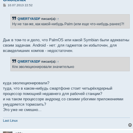
С
10.07.2013 22:52
о
о
б
QWERTYASDF
писал(а):
↑
щ
е
Ну не так-же, как какой-нибудь Palm (или еще что-нибудь ранее)?!
н
и
е
Дык в том-то и дело, что PalmOS или какой Symbian были адекватны
своим задачам. Android - нет: для гаджетов он избыточен, для
всамделишних компов - недостаточен.
QWERTYASDF
писал(а):
↑
Кпк эволюционировали значительно
куда эволюционировали?
туда, что в каком-нибудь смартфоне стоит четырёхядерный
процессор помощней недавнего для рабочей станции?
и на таком процессоре андроид со своими убогими приложениями
умудряется тормозить?
Это уже не смешно...
Last Linux