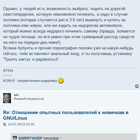
Однако, у людей есть возможность выбрать: ездить на дорогой
свистоперделке, которую невозможно починить, а надо в случае
поломки (которая случается раз в 3-5 лет) выкинуть и купить за
полляма-лям новую; или же ездить на недорогом автомобиле,
который можно всегда недорого починить самому (правда, ломается
он чудок почаще, но все равно при этом суммарный расход средств
на него на порядок-два ниже!).
Всякие бубунты и прочая порнография похожи уже на какую-нибудь
гей-ось: тебе вставляют анальный зонд, и ты получаешь установку
"Грызть кактус и радоваться".
RTFM
-------
KOI8-R - патриотичная кодировка
alv
Бывший модератор
Re: Отношение опытных пользователей к новичкам в
GNU/Linux
С
10.07.2013 22:28
о
о
б
QWERTYASDF
писал(а):
↑
щ