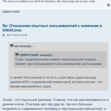
The more you believe you don't do mistakes, the more bugs are in your code.
QWERTYASDF
Re: Отношение опытных пользователей к новичкам в
GNU/Linux
С
10.07.2013 23:25
о
о
б
alv
писал(а):
↑
щ
е
н
QWERTYASDF
писал(а):
↑
и
е
О кпк с подключенными клавой и монитором уже помногу
говорят, как о весьма вероятной альтернативе настольникам
А зачем? Настольники и так есть, и для своих задач они куда
удобнее КПК с подключённой клавиатурой, которая для них - что
корове кавалерийское седло.
Зачем - это отдельный разговор. Главное, что кпк рассматриваются в
данном ключе. Разговор шел про другое, про все большую
потребность современного человека в персональном компьютере, и