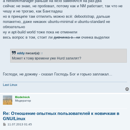
а networkmanager раньше на wcid заменялся на раз-два
сейчас не знаю, не пробовал, потому как и NM работает, так что не
чешу и не трогаю, как Бангладеш
но в принципе там отпилить можно всё: debootstrap, дальше
попакетно, даже никаких ubuntu-minimal и ubuntu-standard не
обязательно
ну и apt-build world тоже пока не отменили
весь вопрос в том, стоит ли
дивчинка в...ки
очинка выделки
eddy
писал(а):
↑
Может к тому времени уже Hurd запилят?
Господи, не доживу - сказал Господь Бог и горько заплакал...
Last Linux
Bizdelnick
Модератор
Re: Отношение опытных пользователей к новичкам в
GNU/Linux
С
11.07.2013 01:45
о