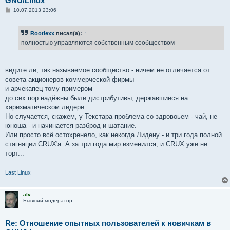
GNU/Linux
С
10.07.2013 23:06
о
о
б
Rootlexx
писал(а):
↑
щ
е
полностью управляются собственным сообществом
н
и
е
видите ли, так называемое сообщество - ничем не отличается от
совета акционеров коммерческой фирмы
и арчекапец тому примером
до сих пор надёжны были дистрибутивы, державшиеся на
харизматическом лидере.
Но случается, скажем, у Текстара проблема со здровоьем - чай, не
юноша - и начинается разброд и шатание.
Или просто всё остохренело, как некогда Лидену - и три года полной
стагнации CRUX'а. А за три года мир изменился, и CRUX уже не
торт...
Last Linux
alv
Бывший модератор
Re: Отношение опытных пользователей к новичкам в