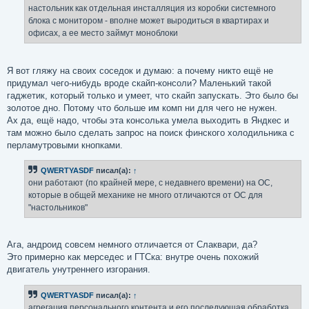
е
настольник как отдельная инсталляция из коробки системного
н
блока с монитором - вполне может выродиться в квартирах и
и
е
офисах, а ее место займут моноблоки
Я вот гляжу на своих соседок и думаю: а почему никто ещё не
придумал чего-нибудь вроде скайп-консоли? Маленький такой
гаджетик, который только и умеет, что скайп запускать. Это было бы
золотое дно. Потому что больше им комп ни для чего не нужен.
Ах да, ещё надо, чтобы эта консолька умела выходить в Яндкес и
там можно было сделать запрос на поиск финского холодильника с
перламутровыми кнопками.
QWERTYASDF
писал(а):
↑
они работают (по крайней мере, с недавнего времени) на ОС,
которые в общей механике не много отличаются от ОС для
"настольников"
Ага, андроид совсем немного отличается от Слаквари, да?
Это примерно как мерседес и ГТСка: внутре очень похожий
двигатель унутреннего изгорания.
QWERTYASDF
писал(а):
↑
агрегация персонального контента и его последующая обработка