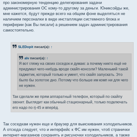
про закономерную тенденцию делегирования задачи
администрирования ОС кому-то другому за деньги. Юниксойды же,
мне кажется, будут прежде всего на общем фоне выделяться не
наличием персоналки в виде инсталляции системного блока и
периферии (как Вы писали) а решением задач администрирования
самостоятельно.
SLEDopit
писал(а):
↑
alv
писал(а):
↑
Я вот гляжу на своих соседок и думаю: а почему никто ещё не
придумал чего-нибудь вроде скайп-консоли? Маленький такой
гаджетик, который только и умеет, что скайп запускать. Это
было бы золотое дно. Потому что больше им комп ни для чего
не нужен.
Так сделали же прям аппаратный телефон, который по скайпу
звонит. Выглядит как обычный стационарный, только подключать
его надо по rj-45 и вперёд.
Так соседкам нужен еще и браузер для выискивания холодильников.
А отсюда следует, что и интерфейс к ФС им нужен, чтоб странички
интернет-магазинов сохранять и рисуночки холодильников, а также