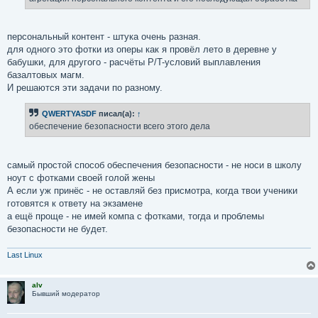
персональный контент - штука очень разная.
для одного это фотки из оперы как я провёл лето в деревне у
бабушки, для другого - расчёты P/T-условий выплавления
базалтовых магм.
И решаются эти задачи по разному.
QWERTYASDF
писал(а):
↑
обеспечение безопасности всего этого дела
самый простой способ обеспечения безопасности - не носи в школу
ноут с фотками своей голой жены
А если уж принёс - не оставляй без присмотра, когда твои ученики
готовятся к ответу на экзамене
а ещё проще - не имей компа с фотками, тогда и проблемы
безопасности не будет.
Last Linux
alv
Бывший модератор