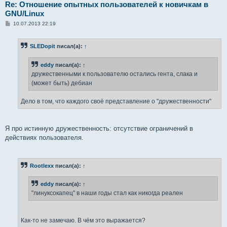
Re: Отношение опытных пользователей к новичкам в
GNU/Linux
С
10.07.2013 22:19
о
о
б
SLEDopit
писал(а):
↑
щ
е
н
eddy
писал(а):
↑
и
е
дружественными к пользователю остались гента, слака и
(может быть) дебиан
Дело в том, что каждого своё представление о "дружественности"
Я про истинную дружественность: отсутствие ограничений в
действиях пользователя.
Rootlexx
писал(а):
↑
eddy
писал(а):
↑
"линуксокапец" в наши годы стал как никогда реален
Как-то не замечаю. В чём это выражается?