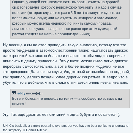
Однако, у людей есть возможность выбрать: ездить на дорогой
свистоперделке, которую невозможно починить, а надо в случае
поломки (которая случается раз в 3-5 лет) выкинуть и купить за
полляма-лям новую; или же ездить на недорогом автомобиле,
который можно всегда недорого починить самому (правда,
ломается он чудок почаще, но все равно при этом суммарный
расход средств на него на порядок-два ниже!).
Ну вообще я бы не стал проводить такую аналогию, потому что это
просто тенденции в автомобилестроении такие: нашпиговать движок
электроникой как можно больше и впарить, чтобы люди в сервисах
чинились и деньгу приносили. Это у шохи можно было легко движок
перебрать самостоятельно, а вот в более поздних моделях не всё
так прекрасно. Да и как ни крути, бюджетный автомобиль по ходовой,
как правило, далеко позади более дорогих собратьев. А ведро что в
убунте, что в дебиане, что в слаке отличается очень незначительно.
eddy
писал(а):
↑
Вот я и боюсь, что перейду на генту — а сообщество возьмет, да
помрет!
Угу. Так ещё десяток лет скитаний и одна бубунта и останется (:
UNIX is basically a simple operating system, but you have to be a genius to understand
the simplicity. © Dennis Ritchie