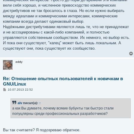
вели себя хорошо, и численное превосходство коммерческих
дистрибутивов не так бросалось в глаза. Но если нужно выбирать
между идеалами и коммерческими интересами, коммерческие
компании всегда делают одинаковый выбор.
Надёжными дистрибутивами являются лишь те, что не принадлежат
и не ассоциированы с какой-либо компанией, и полностью
управляются собственным сообществом. Их немного, но выбор есть.
И пока они существуют, "капец" может быть лишь локальным. А
существуют они, пока существует их сообщество.
eddy
Re: Отношение опытных пользователей к новичкам в
GNU/Linux
С
10.07.2013 22:52
о
о
б
alv
писал(а):
↑
щ
е
а как Вы думаете, почему всякие бубунты так быстро стали
н
попуцлярны среди профессиональных разработчиков?
и
е
Вы так считаете? Я подозреваю обратное.