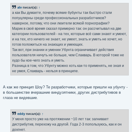
о
б
alv
писал(а):
↑
щ
е
а как Вы думаете, почему всякие бубунты так быстро стали
н
попуцлярны среди профессиональных разработчиков?
и
е
наверное, потому, что они люители всякой порнографии?
Марик в своё время сказал примерно так: он рассчитывал на две
категории пользователей - на тех, которые всё сами знают и умеют,
и на тех, кто ничего не знает, не умеет, знать и уметь не хочет, но
готов положиться на знающих и умеющих.
Так вот, при знании и умении Убунта ограничивает действия
пользователя ничуть не больше, чем Слакварь. В которой тоже не
худо бы кое-чего знать и уметь.
Разница в том, что Убунту можно хоть как-то применять, не зная и
не умея, Слакварь - нельзя в принципе.
А как же принцип Шоу? Те разработчики, которые пришли на убунту -
в большинстве вчерашние виндузятники, других дистрибутивов в
глаза не видевшие.
eddy
писал(а):
↑
У меня просто уже на протяжении ~10 лет так: загнивает
дистрибутив, перехожу на другой. Года 2-3 попользуюсь, как и он
дохгнет.