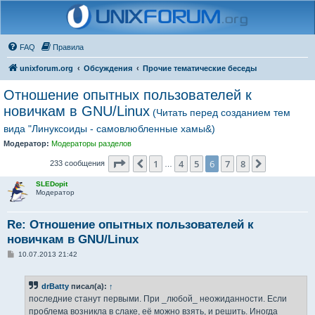
FAQ
Правила
unixforum.org
Обсуждения
Прочие тематические беседы
Отношение опытных пользователей к
новичкам в GNU/Linux
(Читать перед созданием тем
вида "Линуксоиды - самовлюбленные хамы&)
Модератор:
Модераторы разделов
Страница
6
из
8
1
4
5
6
7
8
Пред.
След.
233 сообщения
…
SLEDopit
Модератор
Re: Отношение опытных пользователей к
новичкам в GNU/Linux
С
10.07.2013 21:42
о
о
б
drBatty
писал(а):
↑
щ
е
последние станут первыми. При _любой_ неожиданности. Если
н
проблема возникла в слаке, её можно взять, и решить. Иногда
и