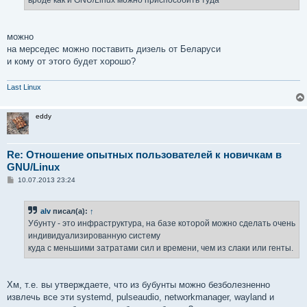
можно
на мерседес можно поставить дизель от Беларуси
и кому от этого будет хорошо?
Last Linux
eddy
Re: Отношение опытных пользователей к новичкам в
GNU/Linux
С
10.07.2013 23:24
о
о
б
alv
писал(а):
↑
щ
е
Убунту - это инфраструктура, на базе которой можно сделать очень
н
индивидуализированную систему
и
е
куда с меньшими затратами сил и времени, чем из слаки или генты.
Хм, т.е. вы утверждаете, что из бубунты можно безболезненно
извлечь все эти systemd, pulseaudio, networkmanager, wayland и