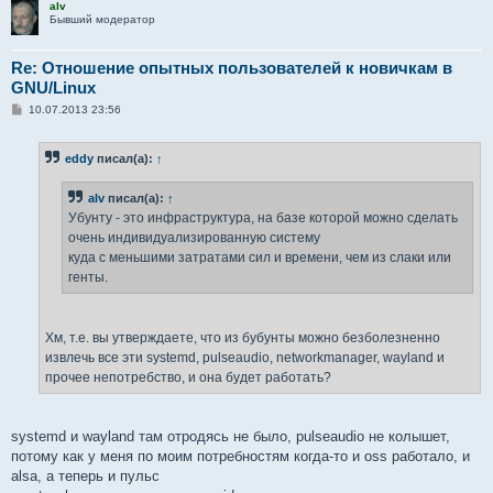
alv
Бывший модератор
Re: Отношение опытных пользователей к новичкам в
GNU/Linux
С
10.07.2013 23:56
о
о
б
eddy
писал(а):
↑
щ
е
н
alv
писал(а):
↑
и
е
Убунту - это инфраструктура, на базе которой можно сделать
очень индивидуализированную систему
куда с меньшими затратами сил и времени, чем из слаки или
генты.
Хм, т.е. вы утверждаете, что из бубунты можно безболезненно
извлечь все эти systemd, pulseaudio, networkmanager, wayland и
прочее непотребство, и она будет работать?
systemd и wayland там отродясь не было, pulseaudio не колышет,
потому как у меня по моим потребностям когда-то и oss работало, и
alsa, а теперь и пульс