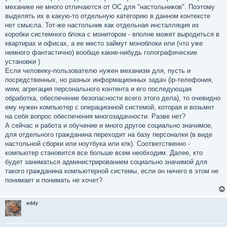
механике не много отличаются от ОС для "настольников". Поэтому
выделять их в какую-то отдельную категорию в данном контексте
нет смысла. Тот-же настольник как отдельная инсталляция из
коробки системного блока с монитором - вполне может выродиться в
квартирах и офисах, а ее место займут моноблоки или (что уже
немного фантастично) вообще какие-нибудь голографические
установки )
Если человеку-пользователю нужен механизм для, пусть и
посредственных, но разных информационных задач (ip-телефония,
www, агрегация персонального контента и его последующая
обработка, обеспечение безопасности всего этого дела), то очевидно
ему нужен компьютер с операционной системой, которая и возьмет
на себя вопрос обеспечения многозадачности. Разве нет?
А сейчас и работа и обучение и много другое социально значимое,
для отдельного гражданина переходит на базу персоналки (в виде
настольной сборки или ноутбука или кпк). Соответственно -
компьютер становится все больше всем необходим. Далее, кто
будет заниматься администрированием социально значимой для
такого гражданина компьютерной системы, если он ничего в этом не
понимает и понимать не хочет?
eddy