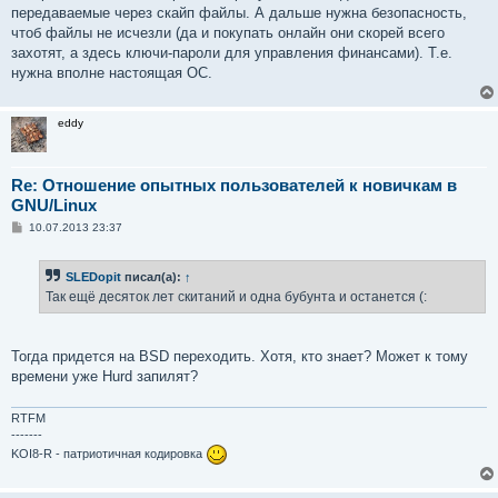
передаваемые через скайп файлы. А дальше нужна безопасность,
чтоб файлы не исчезли (да и покупать онлайн они скорей всего
захотят, а здесь ключи-пароли для управления финансами). Т.е.
нужна вполне настоящая ОС.
eddy
Re: Отношение опытных пользователей к новичкам в
GNU/Linux
С
10.07.2013 23:37
о
о
б
SLEDopit
писал(а):
↑
щ
е
Так ещё десяток лет скитаний и одна бубунта и останется (:
н
и
е
Тогда придется на BSD переходить. Хотя, кто знает? Может к тому
времени уже Hurd запилят?
RTFM
-------
KOI8-R - патриотичная кодировка