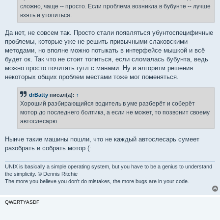
е
сложно, чаще -- просто. Если проблема возникла в бубунте -- лучше
взять и утопиться.
Да нет, не совсем так. Просто стали появляться убунтоспецифичные
проблемы, которые уже не решить привычными слаковскими
методами, но вполне можно потыкать в интерфейсе мышкой и всё
будет ок. Так что не стоит топиться, если сломалась бубунта, ведь
можно просто почитать гугл с манами. Ну и алгоритм решения
некоторых общих проблем местами тоже мог поменяться.
drBatty
писал(а):
↑
Хороший разбирающийся водитель в уме разберёт и соберёт
мотор до последнего болтика, а если не может, то позвонит своему
автослесарю.
Нынче такие машины пошли, что не каждый автослесарь сумеет
разобрать и собрать мотор (:
UNIX is basically a simple operating system, but you have to be a genius to understand
the simplicity. © Dennis Ritchie
The more you believe you don't do mistakes, the more bugs are in your code.
QWERTYASDF