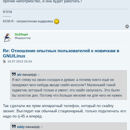
прочее непотребство, и она будет работать?
RTFM
-------
KOI8-R - патриотичная кодировка
SLEDopit
Модератор
Re: Отношение опытных пользователей к новичкам в
GNU/Linux
С
10.07.2013 23:24
о
о
б
alv
писал(а):
↑
щ
е
Я вот гляжу на своих соседок и думаю: а почему никто ещё не
н
придумал чего-нибудь вроде скайп-консоли? Маленький такой
и
е
гаджетик, который только и умеет, что скайп запускать. Это было
бы золотое дно. Потому что больше им комп ни для чего не нужен.
Так сделали же прям аппаратный телефон, который по скайпу
звонит. Выглядит как обычный стационарный, только подключать его
надо по rj-45 и вперёд.
eddy
писал(а):
↑