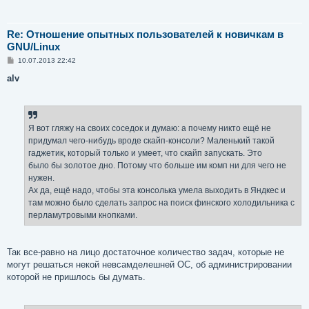
Re: Отношение опытных пользователей к новичкам в
GNU/Linux
С
10.07.2013 22:42
о
о
alv
б
щ
е
н
и
е
Я вот гляжу на своих соседок и думаю: а почему никто ещё не
придумал чего-нибудь вроде скайп-консоли? Маленький такой
гаджетик, который только и умеет, что скайп запускать. Это
было бы золотое дно. Потому что больше им комп ни для чего не
нужен.
Ах да, ещё надо, чтобы эта консолька умела выходить в Яндкес и
там можно было сделать запрос на поиск финского холодильника с
перламутровыми кнопками.
Так все-равно на лицо достаточное количество задач, которые не
могут решаться некой невсамделешней ОС, об администрировании
которой не пришлось бы думать.