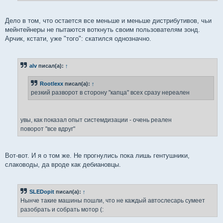
Дело в том, что остается все меньше и меньше дистрибутивов, чьи
мейнтейнеры не пытаются воткнуть своим пользователям зонд.
Арчик, кстати, уже "того": скатился однозначно.
alv
писал(а):
↑
Rootlexx
писал(а):
↑
резкий разворот в сторону "капца" всех сразу нереален
увы, как показал опыт системдизации - очень реален
поворот "все вдруг"
Вот-вот. И я о том же. Не прогнулись пока лишь гентушники,
слаководы, да вроде как дебиановцы.
SLEDopit
писал(а):
↑
Нынче такие машины пошли, что не каждый автослесарь сумеет
разобрать и собрать мотор (: