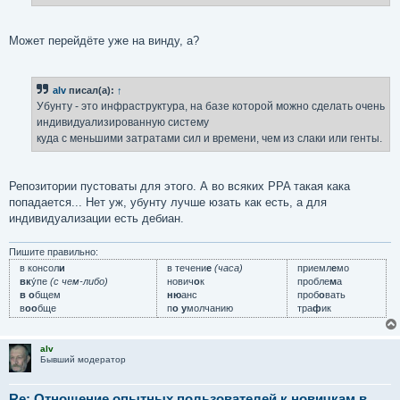
Может перейдёте уже на винду, а?
alv
писал(а):
↑
Убунту - это инфраструктура, на базе которой можно сделать очень
индивидуализированную систему
куда с меньшими затратами сил и времени, чем из слаки или генты.
Репозитории пустоваты для этого. А во всяких PPA такая кака
попадается... Нет уж, убунту лучше юзать как есть, а для
индивидуализации есть дебиан.
Пишите правильно:
в консол
и
в течени
е
(часа)
приемл
е
мо
вк
у́пе
(с чем-либо)
нович
о
к
пробле
м
а
в о
бщем
ню
анс
проб
о
вать
в
оо
бще
п
о у
молчанию
тра
ф
ик
alv
Бывший модератор
Re: Отношение опытных пользователей к новичкам в