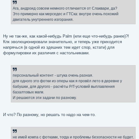
Ага, андроид совсем немного отличается от Слаквари, да?
Это примерно как мерседес и ГТСка: внутре очень похожий
двигатель унутреннего изгорания.
Ну не так-же, как какой-нибудь Palm (или еще что-нибудь ранее)?!
Кпк эволюционировали значительно, и теперь уже приходится
напрячься (в одной из здешних тем идет спор, кстати) для
формулировки их различия с настольниками.
персональный контент - штука очень разная.
для одного это фотки из оперы как я провёл лето в деревне у
бабушки, для другого - расчёты P/T-условий выплавления
базалтовых магм.
И решаются эти задачи по разному.
И что? По разному, но решать то надо на чем-то.
не имей компа с фотками, тогда и проблемы безопасности не будет.