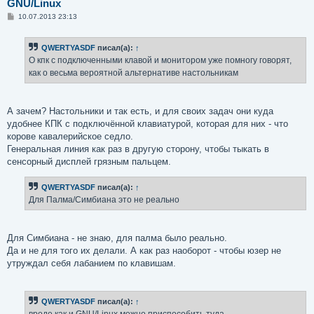
GNU/Linux
С
10.07.2013 23:13
о
о
б
QWERTYASDF
писал(а):
↑
щ
е
О кпк с подключенными клавой и монитором уже помногу говорят,
н
как о весьма вероятной альтернативе настольникам
и
е
А зачем? Настольники и так есть, и для своих задач они куда
удобнее КПК с подключённой клавиатурой, которая для них - что
корове кавалерийское седло.
Генеральная линия как раз в другую сторону, чтобы тыкать в
сенсорный дисплей грязным пальцем.
QWERTYASDF
писал(а):
↑
Для Палма/Симбиана это не реально
Для Симбиана - не знаю, для палма было реально.
Да и не для того их делали. А как раз наоборот - чтобы юзер не
утруждал себя лабанием по клавишам.
QWERTYASDF
писал(а):
↑
вроде как и GNU/Linux можно приспособить туда