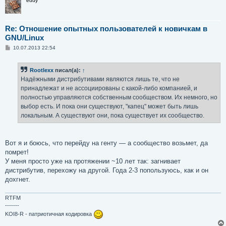
eddy
Re: Отношение опытных пользователей к новичкам в
GNU/Linux
С
10.07.2013 22:54
о
о
б
Rootlexx
писал(а):
↑
щ
е
Надёжными дистрибутивами являются лишь те, что не
н
принадлежат и не ассоциированы с какой-либо компанией, и
и
е
полностью управляются собственным сообществом. Их немного, но
выбор есть. И пока они существуют, "капец" может быть лишь
локальным. А существуют они, пока существует их сообщество.
Вот я и боюсь, что перейду на генту — а сообщество возьмет, да
помрет!
У меня просто уже на протяжении ~10 лет так: загнивает
дистрибутив, перехожу на другой. Года 2-3 попользуюсь, как и он
дохгнет.
RTFM
-------
KOI8-R - патриотичная кодировка