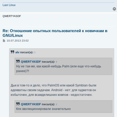
Last Linux
QWERTYASDF
Re: Отношение опытных пользователей к новичкам в
GNU/Linux
С
10.07.2013 23:02
о
о
б
alv
писал(а):
↑
щ
е
н
QWERTYASDF
писал(а):
↑
и
е
Ну не так-же, как какой-нибудь Palm (или еще что-нибудь
ранее)?!
Дык в том-то и дело, что PalmOS или какой Symbian были
адекватны своим задачам. Android - нет: для гаджетов он
избыточен, для всамделишних компов - недостаточен.
QWERTYASDF
писал(а):
↑
Кпк эволюционировали значительно