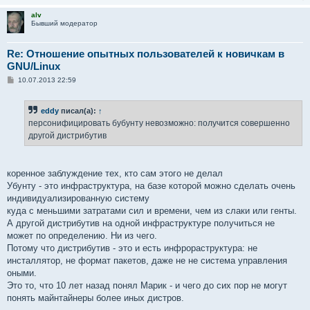
alv
Бывший модератор
Re: Отношение опытных пользователей к новичкам в
GNU/Linux
С
10.07.2013 22:59
о
о
б
eddy
писал(а):
↑
щ
е
персонифицировать бубунту невозможно: получится совершенно
н
другой дистрибутив
и
е
коренное заблуждение тех, кто сам этого не делал
Убунту - это инфраструктура, на базе которой можно сделать очень
индивидуализированную систему
куда с меньшими затратами сил и времени, чем из слаки или генты.
А другой дистрибутив на одной инфраструктуре получиться не
может по определению. Ни из чего.
Потому что дистрибутив - это и есть инфрораструктура: не
инсталлятор, не формат пакетов, даже не не система управления
оными.
Это то, что 10 лет назад понял Марик - и чего до сих пор не могут
понять майнтайнеры более иных дистров.