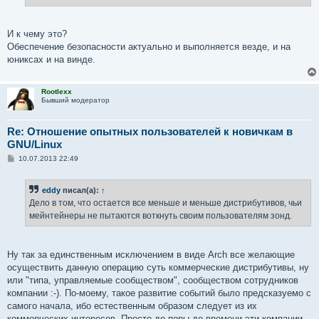
И к чему это?
Обеспечение безопасности актуально и выполняется везде, и на
юниксах и на винде.
Rootlexx
Бывший модератор
Re: Отношение опытных пользователей к новичкам в
GNU/Linux
С
10.07.2013 22:49
о
о
б
eddy
писал(а):
↑
щ
е
Дело в том, что остается все меньше и меньше дистрибутивов, чьи
н
мейнтейнеры не пытаются воткнуть своим пользователям зонд.
и
е
Ну так за единственным исключением в виде Arch все желающие
осуществить данную операцию суть коммерческие дистрибутивы, ну
или "типа, управляемые сообществом", сообществом сотрудников
компании :-). По-моему, такое развитие событий было предсказуемо с
самого начала, ибо естественным образом следует из их
коммерческих интересов. Просто до поры до времени эти компании