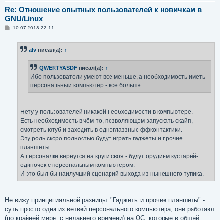
Re: Отношение опытных пользователей к новичкам в
GNU/Linux
С
10.07.2013 22:11
о
о
б
alv
писал(а):
↑
щ
е
н
QWERTYASDF
писал(а):
↑
и
е
Ибо пользователи умеют все меньше, а необходимость иметь
персональный компьютер - все больше.
Нету у пользователей никакой необходимости в компьютере.
Есть необходимость в чём-то, позволяющем запускать скайп,
смотреть ютуб и заходить в одноглаззные ффконтактики.
Эту роль скоро полностью будут играть гаджеты и прочие
планшеты.
А персоналки вернутся на круги своя - будут орудием кустарей-
одиночек с персональным компьютером.
И это был бы наилучший сценарий выхода из нынешнего тупика.
Не вижу принципиальной разницы. "Гаджеты и прочие планшеты" -
суть просто одна из ветвей персонального компьютера, они работают
(по крайней мере, с недавнего времени) на ОС, которые в общей