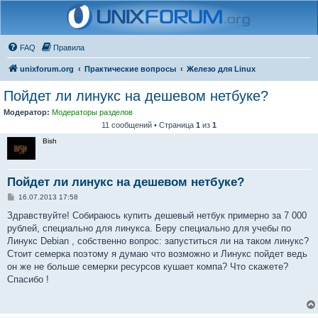
FAQ
Правила
unixforum.org
Практические вопросы
Железо для Linux
Пойдет ли линукс на дешевом нетбуке?
Модератор:
Модераторы разделов
11 сообщений • Страница
1
из
1
Bish
Пойдет ли линукс на дешевом нетбуке?
С
16.07.2013 17:58
о
о
Здравствуйте! Собираюсь купить дешевый нетбук примерно за 7 000
б
рублей, специально для линукса. Беру специально для учебы по
щ
е
Линукс Debian , собственно вопрос: запуститься ли на таком линукс?
н
Стоит семерка поэтому я думаю что возможно и Линукс пойдет ведь
и
е
он же не больше семерки ресурсов кушает компа? Что скажете?
Спасибо !