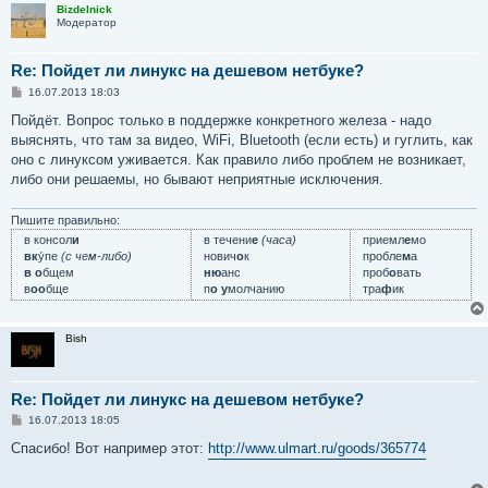
Bizdelnick
Модератор
Re: Пойдет ли линукс на дешевом нетбуке?
С
16.07.2013 18:03
о
о
Пойдёт. Вопрос только в поддержке конкретного железа - надо
б
выяснять, что там за видео, WiFi, Bluetooth (если есть) и гуглить, как
щ
е
оно с линуксом уживается. Как правило либо проблем не возникает,
н
либо они решаемы, но бывают неприятные исключения.
и
е
Пишите правильно:
в консол
и
в течени
е
(часа)
приемл
е
мо
вк
у́пе
(с чем-либо)
нович
о
к
пробле
м
а
в о
бщем
ню
анс
проб
о
вать
в
оо
бще
п
о у
молчанию
тра
ф
ик
Bish
Re: Пойдет ли линукс на дешевом нетбуке?
С
16.07.2013 18:05
о
о
Спасибо! Вот например этот:
http://www.ulmart.ru/goods/365774
б
щ
е