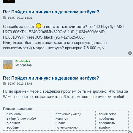
Re: Пойдет ли линукс на дешевом нетбуке?
С
16.07.2013 18:31
о
о
Спасибо за совет
а вот этот как считаете?: 75430 Ноутбук MSI
б
U270-606XRU E240/2048Mb/320Gb/11.6" (1024x600)/AMD
щ
е
HD6310/WiFi/FreeDOS black (9S7-124525-606)
н
Или, может быть сами подскажете кто хорошую (в плане
и
е
совместимости) модель нетбука? примерно 7-8 000 руб.
Bizdelnick
Модератор
Re: Пойдет ли линукс на дешевом нетбуке?
С
16.07.2013 18:48
о
о
Ну по крайней мере с графикой проблем быть не должно. Что там за
б
WiFi - непонятно, но заставить работать можно практически любой.
щ
е
н
и
Пишите правильно:
е
в консол
и
в течени
е
(часа)
приемл
е
мо
вк
у́пе
(с чем-либо)
нович
о
к
пробле
м
а
в о
бщем
ню
анс
проб
о
вать
в
оо
бще
п
о у
молчанию
тра
ф
ик