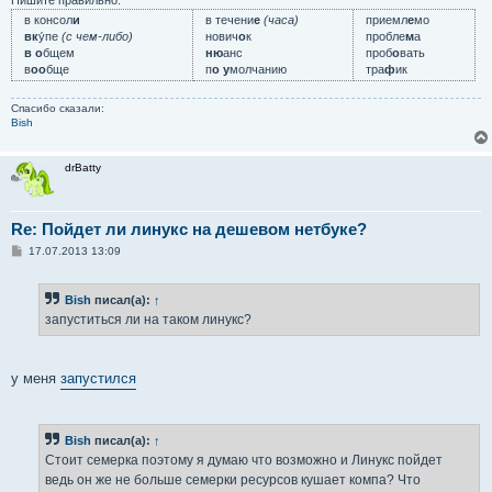
Пишите правильно:
е
в консол
и
в течени
е
(часа)
приемл
е
мо
вк
у́пе
(с чем-либо)
нович
о
к
пробле
м
а
в о
бщем
ню
анс
проб
о
вать
в
оо
бще
п
о у
молчанию
тра
ф
ик
Спасибо сказали:
Bish
drBatty
Re: Пойдет ли линукс на дешевом нетбуке?
С
17.07.2013 13:09
о
о
б
Bish
писал(а):
↑
щ
е
запуститься ли на таком линукс?
н
и
е
у меня
запустился
Bish
писал(а):
↑
Стоит семерка поэтому я думаю что возможно и Линукс пойдет
ведь он же не больше семерки ресурсов кушает компа? Что