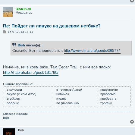
н
и
Bizdelnick
е
Модератор
Re: Пойдет ли линукс на дешевом нетбуке?
С
16.07.2013 18:11
о
о
б
Bish
писал(а):
↑
щ
е
Спасибо! Вот например этот:
http://www.ulmart.ru/goods/365774
н
и
е
Не-не-не, ни в коем разе. Там Cedar Trail, с ним всё плохо:
http://habrahabr.ru/post/181790/
.
Пишите правильно:
в консол
и
в течени
е
(часа)
приемл
е
мо
вк
у́пе
(с чем-либо)
нович
о
к
пробле
м
а
в о
бщем
ню
анс
проб
о
вать
в
оо
бще
п
о у
молчанию
тра
ф
ик
Спасибо сказали:
Bish
Bish