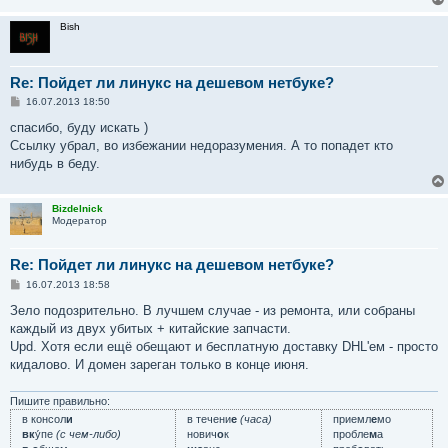
Bish
Re: Пойдет ли линукс на дешевом нетбуке?
С
16.07.2013 18:50
о
о
спасибо, буду искать )
б
Ссылку убрал, во избежании недоразумения. А то попадет кто
щ
е
нибудь в беду.
н
и
е
Bizdelnick
Модератор
Re: Пойдет ли линукс на дешевом нетбуке?
С
16.07.2013 18:58
о
о
Зело подозрительно. В лучшем случае - из ремонта, или собраны
б
каждый из двух убитых + китайские запчасти.
щ
е
Upd. Хотя если ещё обещают и бесплатную доставку DHL'ем - просто
н
кидалово. И домен зареган только в конце июня.
и
е
Пишите правильно:
в консол
и
в течени
е
(часа)
приемл
е
мо
вк
у́пе
(с чем-либо)
нович
о
к
пробле
м
а