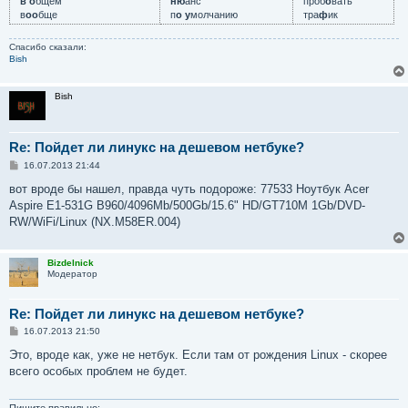
в о
бщем
ню
анс
проб
о
вать
в
оо
бще
п
о у
молчанию
тра
ф
ик
Спасибо сказали:
Bish
Bish
Re: Пойдет ли линукс на дешевом нетбуке?
С
16.07.2013 21:44
о
о
вот вроде бы нашел, правда чуть подороже: 77533 Ноутбук Acer
б
Aspire E1-531G B960/4096Mb/500Gb/15.6" HD/GT710M 1Gb/DVD-
щ
е
RW/WiFi/Linux (NX.M58ER.004)
н
и
е
Bizdelnick
Модератор
Re: Пойдет ли линукс на дешевом нетбуке?
С
16.07.2013 21:50
о
о
Это, вроде как, уже не нетбук. Если там от рождения Linux - скорее
б
всего особых проблем не будет.
щ
е
н
и