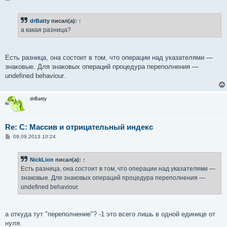
о
о
б
drBatty
писал(а):
↑
щ
е
а какая разница?
н
и
е
Есть разница, она состоит в том, что операции над указателями —
знаковые. Для знаковых операций процедура переполнения —
undefined behaviour.
drBatty
Re: C: Массив и отрицательный индекс
С
09.09.2013 10:24
о
о
б
NickLion
писал(а):
↑
щ
е
Есть разница, она состоит в том, что операции над указателями —
н
знаковые. Для знаковых операций процедура переполнения —
и
е
undefined behaviour.
а откуда тут "переполнение"? -1 это всего лишь в одной единице от
нуля.