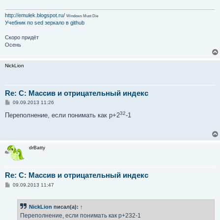
http://emulek.blogspot.ru/
Windows Must Die
Учебник по sed
зеркало в github
Скоро придёт
Осень
NickLion
Re: C: Массив и отрицательный индекс
С
09.09.2013 11:26
о
32
о
Переполнение, если понимать как p+2
-1
б
щ
е
н
и
drBatty
е
Re: C: Массив и отрицательный индекс
С
09.09.2013 11:47
о
о
б
NickLion
писал(а):
↑
щ
е
Переполнение, если понимать как p+232-1
н