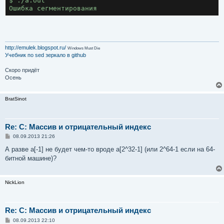
$ ./a.out

http://emulek.blogspot.ru/
Windows Must Die
Учебник по sed
зеркало в github
Скоро придёт
Осень
BratSinot
Re: C: Массив и отрицательный индекс
С
08.09.2013 21:26
о
о
А разве a[-1] не будет чем-то вроде a[2^32-1] (или 2^64-1 если на 64-
б
битной машине)?
щ
е
н
и
NickLion
е
Re: C: Массив и отрицательный индекс
С
08.09.2013 22:10