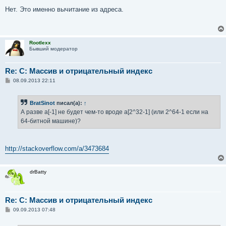
о
о
Нет. Это именно вычитание из адреса.
б
щ
е
н
и
Rootlexx
е
Бывший модератор
Re: C: Массив и отрицательный индекс
С
08.09.2013 22:11
о
о
б
BratSinot
писал(а):
↑
щ
е
А разве a[-1] не будет чем-то вроде a[2^32-1] (или 2^64-1 если на
н
64-битной машине)?
и
е
http://stackoverflow.com/a/3473684
drBatty
Re: C: Массив и отрицательный индекс
С
09.09.2013 07:48
о
о