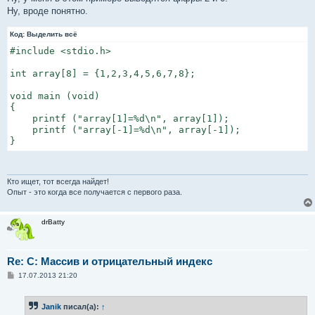
б
Ну, вроде понятно.
щ
е
н
Код:
Выделить всё
и
е
#include <stdio.h>

int array[8] = {1,2,3,4,5,6,7,8};

void main (void)

{

    printf ("array[1]=%d\n", array[1]);

    printf ("array[-1]=%d\n", array[-1]);

}
Кто ищет, тот всегда найдет!
Опыт - это когда все получается с первого раза.
drBatty
Re: C: Массив и отрицательный индекс
С
17.07.2013 21:20
о
о
б
Janik
писал(а):
↑
щ