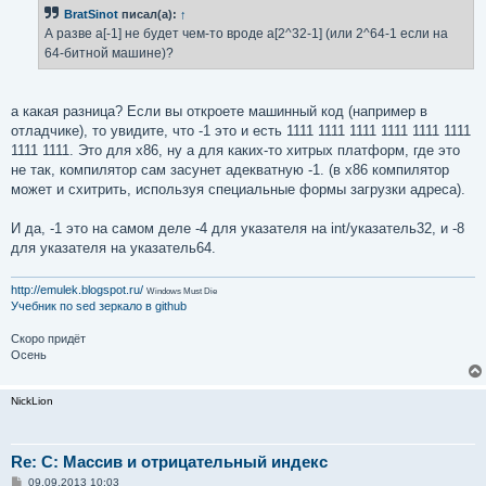
б
BratSinot
писал(а):
↑
щ
е
А разве a[-1] не будет чем-то вроде a[2^32-1] (или 2^64-1 если на
н
64-битной машине)?
и
е
а какая разница? Если вы откроете машинный код (например в
отладчике), то увидите, что -1 это и есть 1111 1111 1111 1111 1111 1111
1111 1111. Это для x86, ну а для каких-то хитрых платформ, где это
не так, компилятор сам засунет адекватную -1. (в x86 компилятор
может и схитрить, используя специальные формы загрузки адреса).
И да, -1 это на самом деле -4 для указателя на int/указатель32, и -8
для указателя на указатель64.
http://emulek.blogspot.ru/
Windows Must Die
Учебник по sed
зеркало в github
Скоро придёт
Осень
NickLion
Re: C: Массив и отрицательный индекс
С
09.09.2013 10:03