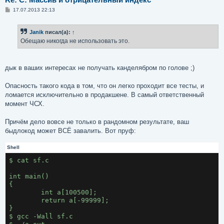
С
17.07.2013 22:13
о
о
б
Janik
писал(а):
↑
щ
е
Обещаю никогда не использовать это.
н
и
е
дык в ваших интересах не получать канделябром по голове ;)
Опасность такого кода в том, что он легко проходит все тесты, и
ломается исключительно в продакшене. В самый ответственный
момент ЧСХ.
Причём дело вовсе не только в рандомном результате, ваш
быдлокод может ВСЁ завалить. Вот пруф:
Shell
$ cat sf.c

int main()

{

	int a[100500];

	return a[-99999];

}

$ gcc -Wall sf.c
