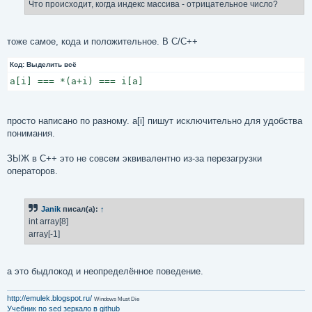
е
Что происходит, когда индекс массива - отрицательное число?
н
и
е
тоже самое, кода и положительное. В C/C++
Код:
Выделить всё
a[i] === *(a+i) === i[a]
просто написано по разному. a[i] пишут исключительно для удобства
понимания.
ЗЫЖ в C++ это не совсем эквивалентно из-за перезагрузки
операторов.
Janik
писал(а):
↑
int array[8]
array[-1]
а это быдлокод и неопределённое поведение.
http://emulek.blogspot.ru/
Windows Must Die
Учебник по sed
зеркало в github