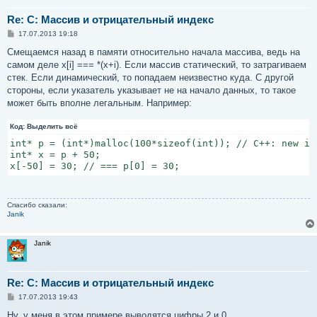
Re: C: Массив и отрицательный индекс
С
17.07.2013 19:18
о
о
Смещаемся назад в памяти относительно начала массива, ведь на
б
самом деле x[i] === *(x+i). Если массив статический, то затрагиваем
щ
е
стек. Если динамический, то попадаем неизвестно куда. С другой
н
стороны, если указатель указывает не на начало данных, то такое
и
е
может быть вполне легальным. Например:
Код:
Выделить всё
int* p = (int*)malloc(100*sizeof(int)); // C++: new int
int* x = p + 50;

x[-50] = 30; // === p[0] = 30;
Спасибо сказали:
Janik
Janik
Re: C: Массив и отрицательный индекс
С
17.07.2013 19:43
о
о
Ну, у меня в этом примере выводятся цифры 2 и 0.