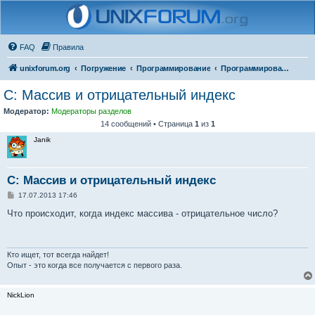
FAQ
Правила
unixforum.org
Погружение
Программирование
Программирование для начинающих
C: Массив и отрицательный индекс
Модератор:
Модераторы разделов
14 сообщений • Страница
1
из
1
Janik
C: Массив и отрицательный индекс
С
17.07.2013 17:46
о
о
Что происходит, когда индекс массива - отрицательное число?
б
щ
е
н
и
Кто ищет, тот всегда найдет!
е
Опыт - это когда все получается с первого раза.
NickLion