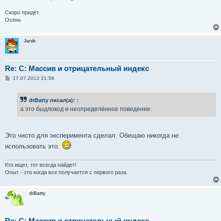
Скоро придёт
Осень
Janik
Re: C: Массив и отрицательный индекс
С
17.07.2013 21:58
о
о
б
drBatty
писал(а):
↑
щ
е
а это быдлокод и неопределённое поведение.
н
и
е
Это чисто для эксперимента сделал. Обещаю никогда не
использовать это.
Кто ищет, тот всегда найдет!
Опыт - это когда все получается с первого раза.
drBatty
Re: C: Массив и отрицательный индекс