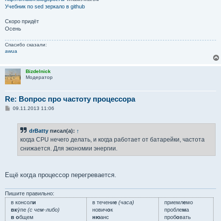
Учебник по sed
зеркало в github
Скоро придёт
Осень
Спасибо сказали:
awua
Bizdelnick
Модератор
Re: Вопрос про частоту процессора
С
09.11.2013 11:06
о
о
б
drBatty
писал(а):
↑
щ
е
когда CPU нечего делать, и когда работает от батарейки, частота
н
снижается. Для экономии энергии.
и
е
Ещё когда процессор перегревается.
Пишите правильно:
в консол
и
в течени
е
(часа)
приемл
е
мо
вк
у́пе
(с чем-либо)
нович
о
к
пробле
м
а
в о
бщем
ню
анс
проб
о
вать