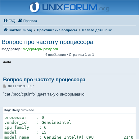
FAQ
Правила
unixforum.org
Практические вопросы
Железо для Linux
Вопрос про частоту процессора
Модератор:
Модераторы разделов
4 сообщения • Страница
1
из
1
awua
Вопрос про частоту процессора
С
09.11.2013 08:57
о
о
"cat /proc/cpuinfo" даёт такую информацию:
б
щ
е
н
Код:
Выделить всё
и
е
processor    : 0

vendor_id    : GenuineIntel

cpu family    : 6

model        : 15

model name    : Genuine Intel(R) CPU            2140  @