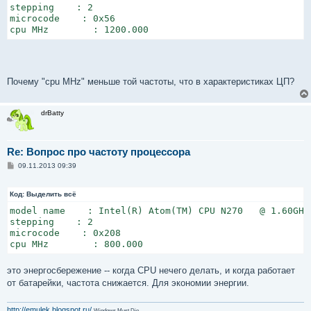
stepping    : 2

microcode    : 0x56

cpu MHz        : 1200.000
Почему "cpu MHz" меньше той частоты, что в характеристиках ЦП?
drBatty
Re: Вопрос про частоту процессора
С
09.11.2013 09:39
о
о
б
Код:
Выделить всё
щ
е
model name    : Intel(R) Atom(TM) CPU N270   @ 1.60GHz

н
stepping    : 2

и
microcode    : 0x208

е
cpu MHz        : 800.000
это энергосбережение -- когда CPU нечего делать, и когда работает
от батарейки, частота снижается. Для экономии энергии.
http://emulek.blogspot.ru/
Windows Must Die