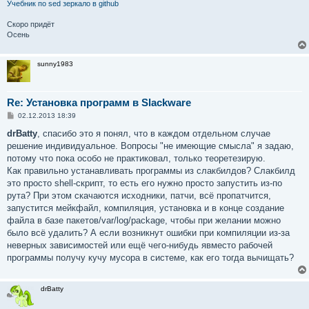
Учебник по sed
зеркало в github
Скоро придёт
Осень
sunny1983
Re: Установка программ в Slackware
С
02.12.2013 18:39
о
о
drBatty
, спасибо это я понял, что в каждом отдельном случае
б
решение индивидуальное. Вопросы "не имеющие смысла" я задаю,
щ
е
потому что пока особо не практиковал, только теоретезирую.
н
Как правильно устанавливать программы из слакбилдов? Слакбилд
и
е
это просто shell-скрипт, то есть его нужно просто запустить из-по
рута? При этом скачаются исходники, патчи, всё пропатчится,
запустится мейкфайл, компиляция, установка и в конце создание
файла в базе пакетов/var/log/package, чтобы при желании можно
было всё удалить? А если возникнут ошибки при компиляции из-за
неверных зависимостей или ещё чего-нибудь явместо рабочей
программы получу кучу мусора в системе, как его тогда вычищать?
drBatty