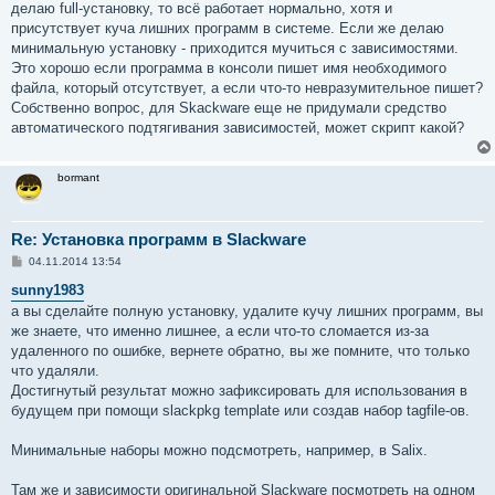
делаю full-установку, то всё работает нормально, хотя и
щ
е
присутствует куча лишних программ в системе. Если же делаю
н
минимальную установку - приходится мучиться с зависимостями.
и
е
Это хорошо если программа в консоли пишет имя необходимого
файла, который отсутствует, а если что-то невразумительное пишет?
Собственно вопрос, для Skackware еще не придумали средство
автоматического подтягивания зависимостей, может скрипт какой?
bormant
Re: Установка программ в Slackware
С
04.11.2014 13:54
о
о
sunny1983
б
а вы сделайте полную установку, удалите кучу лишних программ, вы
щ
е
же знаете, что именно лишнее, а если что-то сломается из-за
н
удаленного по ошибке, вернете обратно, вы же помните, что только
и
е
что удаляли.
Достигнутый результат можно зафиксировать для использования в
будущем при помощи slackpkg template или создав набор tagfile-ов.
Минимальные наборы можно подсмотреть, например, в Salix.
Там же и зависимости оригинальной Slackware посмотреть на одном