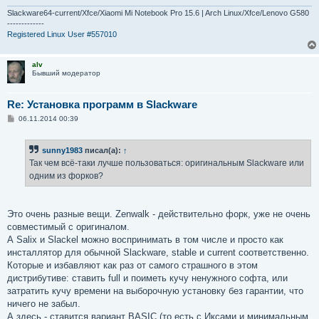
Slackware64-current/Xfce/Xiaomi Mi Notebook Pro 15.6 | Arch Linux/Xfce/Lenovo G580
-------------
Registered Linux User #557010
alv
Бывший модератор
Re: Установка программ в Slackware
С
06.11.2014 00:39
о
о
б
sunny1983
писал(а):
↑
щ
е
Так чем всё-таки лучше пользоваться: оригинальным Slackware или
н
одним из форков?
и
е
Это очень разные вещи. Zenwalk - действительно форк, уже не очень
совместимый с оригиналом.
А Salix и Slackel можно воспринимать в том числе и просто как
инсталлятор для обычной Slackware, stable и current соответственно.
Которые и избавляют как раз от самого страшного в этом
дистрибутиве: ставить full и поиметь кучу ненужного софта, или
затратить кучу времени на выборочную установку без гарантии, что
ничего не забыл.
А здесь - ставится вариант BASIC (то есть с Иксами и минимальным