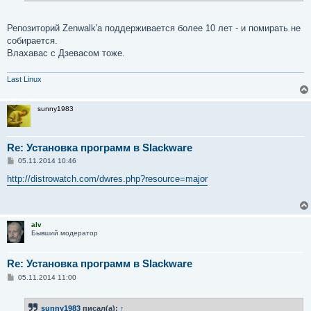
Репозиторий Zenwalk'а поддерживается более 10 лет - и помирать не
собирается.
Влахавас с Дзевасом тоже.
Last Linux
sunny1983
Re: Установка программ в Slackware
С
05.11.2014 10:46
о
о
http://distrowatch.com/dwres.php?resource=major
б
щ
е
н
и
alv
е
Бывший модератор
Re: Установка программ в Slackware
С
05.11.2014 11:00
о
о
б
sunny1983
писал(а):
↑
щ