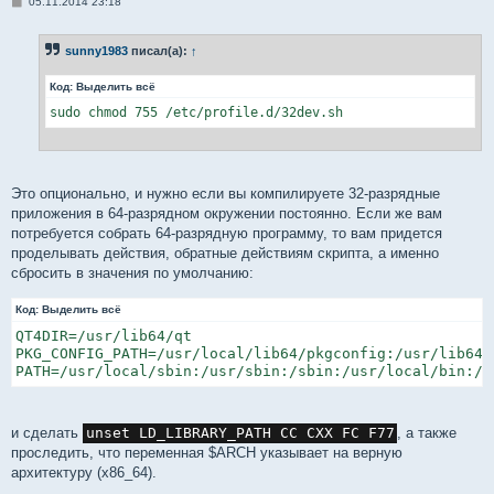
С
05.11.2014 23:18
о
о
б
sunny1983
писал(а):
↑
щ
е
н
Код:
Выделить всё
и
е
sudo chmod 755 /etc/profile.d/32dev.sh
Это опционально, и нужно если вы компилируете 32-разрядные
приложения в 64-разрядном окружении постоянно. Если же вам
потребуется собрать 64-разрядную программу, то вам придется
проделывать действия, обратные действиям скрипта, а именно
сбросить в значения по умолчанию:
Код:
Выделить всё
QT4DIR=/usr/lib64/qt

PKG_CONFIG_PATH=/usr/local/lib64/pkgconfig:/usr/lib64/
PATH=/usr/local/sbin:/usr/sbin:/sbin:/usr/local/bin:/u
и сделать
unset LD_LIBRARY_PATH CC CXX FC F77
, а также
проследить, что переменная $ARCH указывает на верную
архитектуру (x86_64).