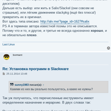
десктопом).
Дальше есть выбор: или жить в Salix/Slackel (они совсем не
страшные), или лёгким движением slackpkg (ещё без плюса!)
превратить их в оригинал.
Вот здесь типа описано:
http://alv.me/?page_id=1627#salix
PS А в терминах автора известной поэмы это не описывается.
Потому что и то, и другое, и третье не всегда однозначно
хорошо
, и
не обязательно
плохо
.
Last Linux
bormant
Re: Установка программ в Slackware
С
25.11.2014 13:46
о
о
б
sunny1983
писал(а):
↑
щ
е
Какими из них вы реально пользуетесь, а какие не нужны?
н
и
е
Так уж получилось, что перечисленные инструменты имеют
определенное назначение и иерархию. В двух словах так: