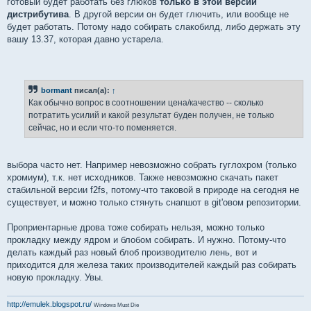
готовый будет работать без глюков
только в этой версии
дистрибутива
. В другой версии он будет глючить, или вообще не
будет работать. Потому надо собирать слакобилд, либо держать эту
вашу 13.37, которая давно устарела.
bormant
писал(а):
↑
Как обычно вопрос в соотношении цена/качество -- сколько
потратить усилий и какой результат буден получен, не только
сейчас, но и если что-то поменяется.
выбора часто нет. Например невозможно собрать гуглохром (только
хромиум), т.к. нет исходников. Также невозможно скачать пакет
стабильной версии f2fs, потому-что таковой в природе на сегодня не
существует, и можно только стянуть снапшот в git'овом репозитории.
Проприентарные дрова тоже собирать нельзя, можно только
прокладку между ядром и блобом собирать. И нужно. Потому-что
делать каждый раз новый блоб производителю лень, вот и
приходится для железа таких производителей каждый раз собирать
новую прокладку. Увы.
http://emulek.blogspot.ru/
Windows Must Die