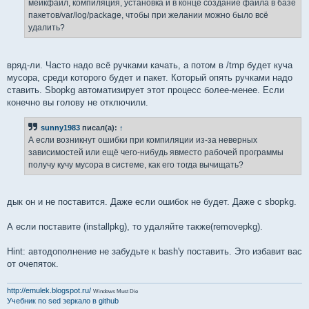
мейкфайл, компиляция, установка и в конце создание файла в базе
пакетов/var/log/package, чтобы при желании можно было всё
удалить?
вряд-ли. Часто надо всё ручками качать, а потом в /tmp будет куча
мусора, среди которого будет и пакет. Который опять ручками надо
ставить. Sbopkg автоматизирует этот процесс более-менее. Если
конечно вы голову не отключили.
sunny1983
писал(а):
↑
А если возникнут ошибки при компиляции из-за неверных
зависимостей или ещё чего-нибудь явместо рабочей программы
получу кучу мусора в системе, как его тогда вычищать?
дык он и не поставится. Даже если ошибок не будет. Даже с sbopkg.
А если поставите (installpkg), то удаляйте также(removepkg).
Hint: автодополнение не забудьте к bash'у поставить. Это избавит вас
от очепяток.
http://emulek.blogspot.ru/
Windows Must Die
Учебник по sed
зеркало в github