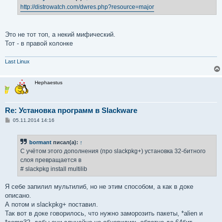
е
http://distrowatch.com/dwres.php?resource=major
н
и
е
Это не тот топ, а некий мифический.
Тот - в правой колонке
Last Linux
Hephaestus
Re: Установка программ в Slackware
С
05.11.2014 14:16
о
о
б
bormant
писал(а):
↑
щ
е
С учётом этого дополнения (про slackpkg+) установка 32-битного
н
слоя превращается в
и
е
# slackpkg install multilib
Я себе запилил мультилиб, но не этим способом, а как в доке
описано.
А потом и slackpkg+ поставил.
Так вот в доке говорилось, что нужно заморозить пакеты, *alien и