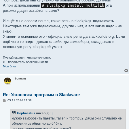
*comp32, дабы они случайно не обновились обратно до 64бит.
А при использовании
# slackpkg install multilib
эта
рекомендация остаётся в силе?
И ещё: я не совсем понял, какие репы в slackpkg+ подключать.
Некоторые там уже подключены, другие - нет, а вот какие надо - не
знаю.
У меня-то основные это - официальные репы да slackbuilds.org. Если
ещё чего-то надо - делаю слакбилды-самосборы, складываю в
локальную репу. sbopkg её умеет.
Пускай скрипят мои конечности.
Я - повелитель бесконечности...
Мой блог
bormant
Re: Установка программ в Slackware
С
05.11.2014 17:38
о
о
б
Hephaestus
писал(а):
↑
щ
е
нужно заморозить пакеты, *alien и *comp32, дабы они случайно не
н
обновились обратно до 64бит.
и
е
эта рекомендация остаётся в силе?