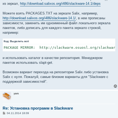
из зеркал,
http://download.salixos.org/i486/slackware-14.1/deps
Можете взять PACKAGES.TXT на зеркале Salix, например,
http://download.salixos.org/i486/slackware-14.1/
, в нем прописаны
зависимости, заменить им одноименный файл локального зеркала
пакетов, либо дописать для каждого пакета зеркало строкой,
например:
Код:
Выделить всё
PACKAGE MIRROR:  http://slackware.osuosl.org/slackware
и использовать каталог в качестве репозитория. Менеджером
пакетов использовать slapt-get.
Возможен вариант перехода на репозитории Salix либо установка
Salix с нуля. Пожалуй, самые близкие варианты для "Slackware с
поддержкой зависимостей".
yars
Re: Установка программ в Slackware
С
04.11.2014 18:09
о