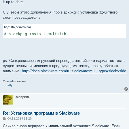
it up to date.
С учётом этого дополнения (про slackpkg+) установка 32-битного
слоя превращается в
Код:
Выделить всё
# slackpkg install multilib
ps. Синхронизировал русский перевод с английским вариантом, есть
существенные изменения к предыдущему тексту, прошу обратить
внимание:
http://docs.slackware.com/ru:slackware:mul...type=sidebyside
Спасибо сказали:
drBatty
sunny1983
Re: Установка программ в Slackware
С
04.11.2014 12:20
о
о
Сейчас снова вернулся к минимальной установке Slackware. Если
б