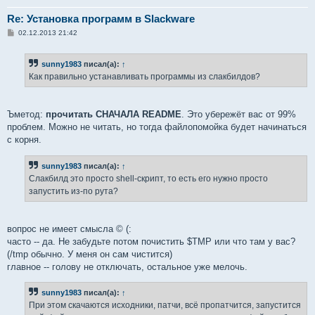
Re: Установка программ в Slackware
С
02.12.2013 21:42
о
о
б
sunny1983
писал(а):
↑
щ
е
Как правильно устанавливать программы из слакбилдов?
н
и
е
Ъметод:
прочитать СНАЧАЛА README
. Это убережёт вас от 99%
проблем. Можно не читать, но тогда файлопомойка будет начинаться
с корня.
sunny1983
писал(а):
↑
Слакбилд это просто shell-скрипт, то есть его нужно просто
запустить из-по рута?
вопрос не имеет смысла © (:
часто -- да. Не забудьте потом почистить $TMP или что там у вас?
(/tmp обычно. У меня он сам чистится)
главное -- голову не отключать, остальное уже мелочь.
sunny1983
писал(а):
↑
При этом скачаются исходники, патчи, всё пропатчится, запустится