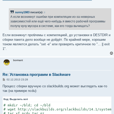
sunny1983
писал(а):
↑
А если возникнут ошибки при компиляции из-за неверных
зависимостей или ещё чего-нибудь я вместо рабочей программы
получу кучу мусора в системе, как его тогда вычищать?
Если возникнут проблемы с компиляцией, до установки в DESTDIR и
сборки пакета дело вообще не дойдёт. По крайней мере, хорошим
тоном является делать "set -e" или проверять критичное по "... || exit
1".
bormant
Re: Установка программ в Slackware
С
02.12.2013 23:28
о
о
Процесс сборки вручную со slackbuilds.org может выглядеть как-то
б
так (на примере ncdu):
щ
е
н
Код:
Выделить всё
и
е
# mkdir ~/bld; cd ~/bld

# wget http://slackbuilds.org/slackbuilds/14.1/system/n
# tar xf ncdu.tar.gz
