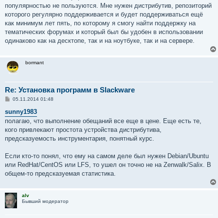
е
популярностью не пользуются. Мне нужен дистрибутив, репозиторий
н
которого регулярно поддерживается и будет поддерживаться ещё
и
е
как минимум лет пять, по которому я смогу найти поддержку на
тематических форумах и который был бы удобен в использовании
одинаково как на десктопе, так и на ноутбуке, так и на сервере.
bormant
Re: Установка программ в Slackware
С
05.11.2014 01:48
о
о
sunny1983
б
полагаю, что выполнение обещаний все еще в цене. Еще есть те,
щ
е
кого привлекают простота устройства дистрибутива,
н
предсказуемость инструментария, понятный курс.
и
е
Если кто-то понял, что ему на самом деле был нужен Debian/Ubuntu
или RedHat/CentOS или LFS, то ушел он точно не на Zenwalk/Salix. В
общем-то предсказуемая статистика.
alv
Бывший модератор