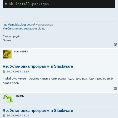
# sh install-packages
http://emulek.blogspot.ru/
Windows Must Die
Учебник по sed
зеркало в github
Скоро придёт
Осень
sunny1983
Re: Установка программ в Slackware
С
10.05.2014 22:15
о
о
installpkg умеет распознавать символы подстановки. Как просто всё
б
оказалось.
щ
е
н
и
drBatty
е
Re: Установка программ в Slackware
С
10.05.2014 23:02