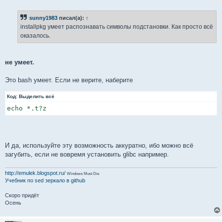
о
о
б
sunny1983
писал(а):
↑
щ
е
installpkg умеет распознавать символы подстановки. Как просто всё
н
оказалось.
и
е
не умеет.
Это bash умеет. Если не верите, наберите
Код:
Выделить всё
echo *.t?z
И да, используйте эту возможность аккуратно, ибо можно всё
загубить, если не вовремя установить glibc например.
http://emulek.blogspot.ru/
Windows Must Die
Учебник по sed
зеркало в github
Скоро придёт
Осень