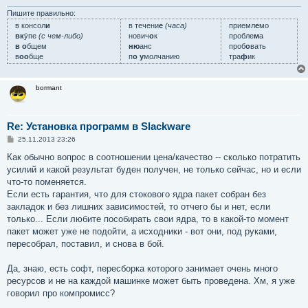
Пишите правильно:
в консол
и
в течени
е
(часа)
приемл
е
мо
вк
у́пе
(с чем-либо)
нович
о
к
пробле
м
а
в о
бщем
ню
анс
проб
о
вать
в
оо
бще
п
о у
молчанию
тра
ф
ик
bormant
Re: Установка программ в Slackware
С
25.11.2013 23:26
о
о
Как обычно вопрос в соотношении цена/качество -- сколько потратить
б
усилий и какой результат буден получен, не только сейчас, но и если
щ
е
что-то поменяется.
н
Если есть гарантия, что для стокового ядра пакет собран без
и
е
закладок и без лишних зависимостей, то отчего бы и нет, если
только... Если любите пособирать свои ядра, то в какой-то момент
пакет может уже не подойти, а исходники - вот они, под руками,
пересобрал, поставил, и снова в бой.
Да, знаю, есть софт, пересборка которого занимает очень много
ресурсов и не на каждой машинке может быть проведена. Хм, я уже
говорил про компромисс?