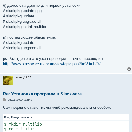
б) далее стандартно для первой установки:
# slackpkg update gpg
# slackpkg update
# slackpkg upgrade-all
# slackpkg install multilib
в) последующее обновление:
# slackpkg update
# slackpkg upgrade-all
ps. Хм, где-то я это уже переводил... Точно, переводил:
http://www.slackware.ru/forum/viewtopic.php?f=9&t=1297
sunny1983
Re: Установка программ в Slackware
С
05.11.2014 22:48
о
о
Сам недавно ставил мультилиб рекомендованым способом:
б
щ
Код:
е
Выделить всё
н
$ mkdir multilib

и
е
$ cd multilib
