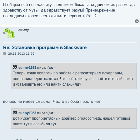
В общем всё по классику: поднимем бокалы, содвинем их разом, да
здравствуют музы, да здравствует разум! Пренебрежение
последним скорее всего лишит и первых трёх :D
drBatty
Re: Установка программ в Slackware
С
26.11.2013 11:56
о
о
б
sunny1983
писал(а):
↑
щ
е
Теперь, когда вопросы по работе с репозиторием исчерпаны,
н
поговорим о доп. пакетах. Что всё-таки лучше: найти готовый пакет
и
е
и установить его или найти слакбилд?
вопрос не имеет смысла. Часто выбора просто нет.
sunny1983
писал(а):
↑
Вот нужет проприетарный драйвер broadcom-sta, нашёл готовый
пакет тут и слакбилд тут.