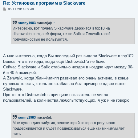
Re: Установка программ в Slackware
С
05.11.2014 09:40
о
о
б
sunny1983
писал(а):
↑
щ
е
Интересно, вот почему Slkackware держится в top10 на
н
distrowatch.com, а её форки, те же Salix и Zenwalk такой
и
е
популярностью не пользуются.
А мне интересно, когда Вы последний раз видели Slackware в top10?
Боюсь, что в те годы, когда ещё Distrowatch'а не было.
Сейчас Slackware и Salix стабильно ноздря в ноздрю идут между 30-
й и 40-й позицией.
А Zenwalk, когда Жан-Филипп развивал его очень активно, в конце
нулевых то есть, столь же стабильно был примерно вдвое выше
Slackware.
Про то, что Distrowatch в принципе показатель не числа
пользователей, а количества любопытствующих, я уж и не говорю.
sunny1983
писал(а):
↑
Мне нужен дистрибутив, репозиторий которого регулярно
поддерживается и будет поддерживаться ещё как минимум лет
пять.