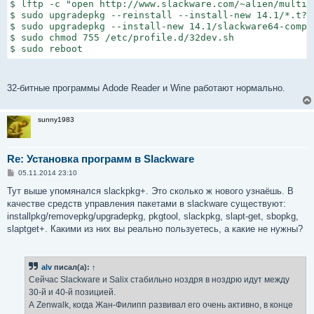
$ lftp -c "open http://www.slackware.com/~alien/multil
$ sudo upgradepkg --reinstall --install-new 14.1/*.t?z

$ sudo upgradepkg --install-new 14.1/slackware64-compa
$ sudo chmod 755 /etc/profile.d/32dev.sh

$ sudo reboot
32-битные программы Adode Reader и Wine работают нормально.
sunny1983
Re: Установка программ в Slackware
С
05.11.2014 23:10
о
о
Тут выше упомянался slackpkg+. Это сколько ж нового узнаёшь. В
б
качестве средств управления пакетами в slackware существуют:
щ
е
installpkg/removepkg/upgradepkg, pkgtool, slackpkg, slapt-get, sbopkg,
н
slaptget+. Какими из них вы реально пользуетесь, а какие не нужны?
и
е
alv
писал(а):
↑
Сейчас Slackware и Salix стабильно ноздря в ноздрю идут между
30-й и 40-й позицией.
А Zenwalk, когда Жан-Филипп развивал его очень активно, в конце