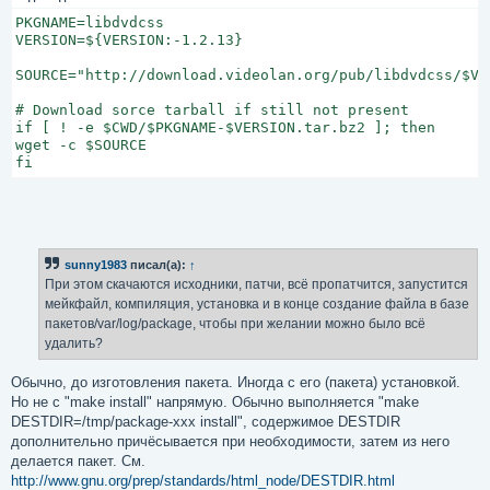
PKGNAME=libdvdcss

VERSION=${VERSION:-1.2.13}

SOURCE="http://download.videolan.org/pub/libdvdcss/$VE
# Download sorce tarball if still not present

if [ ! -e $CWD/$PKGNAME-$VERSION.tar.bz2 ]; then

wget -c $SOURCE

fi
sunny1983
писал(а):
↑
При этом скачаются исходники, патчи, всё пропатчится, запустится
мейкфайл, компиляция, установка и в конце создание файла в базе
пакетов/var/log/package, чтобы при желании можно было всё
удалить?
Обычно, до изготовления пакета. Иногда с его (пакета) установкой.
Но не с "make install" напрямую. Обычно выполняется "make
DESTDIR=/tmp/package-xxx install", содержимое DESTDIR
дополнительно причёсывается при необходимости, затем из него
делается пакет. См.
http://www.gnu.org/prep/standards/html_node/DESTDIR.html