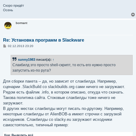
Скоро придёт
Осень
bormant
Re: Установка программ в Slackware
С
02.12.2013 23:20
о
о
б
sunny1983
писал(а):
↑
щ
е
Слакбилд это просто shell-скрипт, то есть его нужно просто
н
запустить из-по рута?
и
е
Для сборки пакета -- да, но зависит от слакбилда. Например,
сценарии .SlackBuild со slackbuilds.org сами ничего не загружают.
Рядом есть файлик .info, в котором описано, откуда что скачать.
Такова политика сайта. Стоковые слакбилды тоже ничего не
загружают.
В других местах слакбилды могут писать по-другому. Например,
некоторые слакбилды от AlienBOB-а имеют строчки с загрузкой
исходников. Слакбилды со slacky.eu загружают исходники
самостоятельно, типичный пример:
Код:
Выделить всё