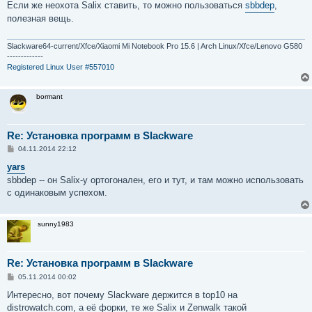
о
Если же неохота Salix ставить, то можно пользоваться
sbbdep
,
б
полезная вещь.
щ
е
н
и
Slackware64-current/Xfce/Xiaomi Mi Notebook Pro 15.6 | Arch Linux/Xfce/Lenovo G580
е
-------------
Registered Linux User #557010
bormant
Re: Установка программ в Slackware
С
04.11.2014 22:12
о
о
yars
б
sbbdep -- он Salix-у ортогонален, его и тут, и там можно использовать
щ
е
с одинаковым успехом.
н
и
е
sunny1983
Re: Установка программ в Slackware
С
05.11.2014 00:02
о
о
Интересно, вот почему Slackware держится в top10 на
б
distrowatch.com, а её форки, те же Salix и Zenwalk такой
щ