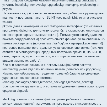
Пакет pkgtools содержит базовый пакетный менеджер Slackware:
утилиты installpkg, removepkg, upgradepkg, makepkg, explodepkg и
pkgtool.
Назначение каждой понятно из названия, подробности в руководстве
man (если поставить пакет от SLINT (см. на slint.fr), то и на русском
языке).
pkgtool дает к некоторым из них dialog-овый интерфейс (от названия
программы dialog) и, для многих может быть сюрпризом, откликается
на некоторые параметры комстроки :-). Помимо установки/удаления
пакетов поддерживает а) просмотр списка файлов, установленных из
пакета packagename (по сути less /var/log/packages/packagename), б)
повторное выполнение отдельных установочных сценариев (тех, что
ставятся в /var/log/setup/), среди них настройка времени, lilo, мыши,
сети, сервисов, шрифта консоли, и т.п. (при установке системы вы
видели именно их работу).
Все они работают локально с локальными файлами пакетов,
removepkg умеет удалять по имени пакета (полному или родовому).
Именно они обеспечивают ведение лоальной базы установленных,
удаленных, обновленных пакетов
(/var/log/{packages,scripts,removed_packages,removed_scripts}).
Все прочие инструменты для установки/удаления пакета используют
средства pkgtools.
slackpkg помимо локальных файлов умеет работать с сетевым
репозиторием (одним), загружать из него пакеты, синхронизировать