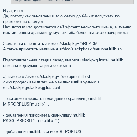
И да, и нет.
Да, потому как обновления их обратно до 64-бит допускать по-
прежнему не следует.
Нет, потому что достигается сей эффект несколько иначе, а именно
выставлением хранилищу мультилиба более высокого приоритета.
Желательно почитать /usr/doc/slackpkg+-*/README
А также приметить наличие /usr/doc/slackpkg+-*/setupmultilib.sh
Подготовительная стадия перед вызовом slackpkg install multilib
описана в документации и состоит в:
а) вызове # /usr/doc/slackpkg+-*/setupmultilib.sh
либо проделывании тех же манипуляций вручную в
/etc/slackpkg/slackpkgplus.conf:
- раскомментировать подходящее хранилище multilib:
MIRRORPLUS['multilib']=...
- добавления приоритета хранилищу multilib:
PKGS_PRIORITY=( multilib:.* )
- добавления multilib в список REPOPLUS