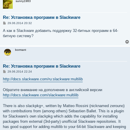
sunny1983
Re: Установка программ в Slackware
С
29.06.2014 20:32
о
о
А как в Slackware добавить поддержку 32-битных программ в 64-
б
битную систему?
щ
е
н
и
bormant
е
Re: Установка программ в Slackware
С
29.06.2014 22:24
о
о
http://docs.slackware.com/ru:slackware:multilib
б
щ
е
Обратите внимание на дополнение в английской версии
н
http://docs.slackware.com/slackware:multilib
и
е
There is also slackpkg+, written by Matteo Rossini (nicknamed zerouno)
with contributions from (among others) Sėbastien Ballet. This is a plugin
for Slackware's own slackpkg which adds the capability for installing
packages from external (3rd-party) unofficial Slackware repositories. It
has good support for adding multilib to your 64-bit Slackware and keeping