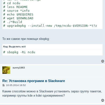
# cd ncdu

# less README

# source *info

# echo $REQUIRES

# wget $DOWNLOAD

# ./*Build

# upgradepkg --install-new /tmp/ncdu-$VERSION-*t?z
То же самое при помощи sbopkg:
Код:
Выделить всё
# sbopkg -Ri ncdu
sunny1983
Re: Установка программ в Slackware
С
10.05.2014 18:52
о
о
Каким способом можно в Slackware установить зараз группу пакетов,
б
например группы kde и kdei одновременно?
щ
е
н
и