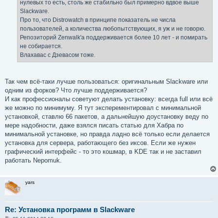
нулевых то есть, столь же стабильно был примерно вдвое выше
Slackware.
Про то, что Distrowatch в принципе показатель не числа
пользователей, а количества любопытствующих, я уж и не говорю.
Репозиторий Zenwalk'а поддерживается более 10 лет - и помирать
не собирается.
Влахавас с Дзевасом тоже.
Так чем всё-таки лучше пользоваться: оригинальным Slackware или
одним из форков? Что лучше поддерживается?
И как профессионалы советуют делать установку: всегда full или всё
же можно по минимуму. Я тут эксперементировал с минимальной
установкой, ставлю 66 пакетов, а дальнейшую доустановку веду по
мере надобности, даже взялся писать статью для Хабра по
минимальной установке, но правда ладно всё только если делается
установка для сервера, работающего без иксов. Если же нужен
графический интерфейс - то это кошмар, в KDE так и не заставил
работать Nepomuk.
yars
Re: Установка программ в Slackware