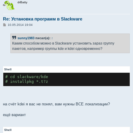
drBatty
е
Re: Установка программ в Slackware
С
10.05.2014 19:04
о
о
б
sunny1983
писал(а):
↑
щ
е
Каким способом можно в Slackware установить зараз группу
н
пакетов, например группы kde и kdei одновременно?
и
е
Shell
# cd slackware/kde

# installpkg *.t?z
на счёт kdei я вас не понял, вам нужны ВСЕ локализации?
ещё вариант
Shell