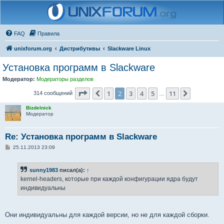
FAQ
Правила
unixforum.org
Дистрибутивы
Slackware Linux
Установка программ в Slackware
Модератор:
Модераторы разделов
Страница
2
из
11
1
2
3
4
5
11
Пред.
След.
314 сообщений
…
Bizdelnick
Модератор
Re: Установка программ в Slackware
С
25.11.2013 23:09
о
о
б
sunny1983
писал(а):
↑
щ
е
kernel-headers, которые при каждой конфигурации ядра будут
н
индивидуальны
и
е
Они индивидуальны для каждой версии, но не для каждой сборки.