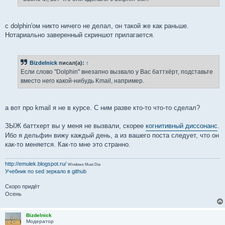
с dolphin'ом никто ничего не делал, он такой же как раньше.
Нотариально заверенный скриншот прилагается.
Bizdelnick
писал(а):
↑
Если слово "Dolphin" внезапно вызвало у Вас баттхёрт, подставьте
вместо него какой-нибудь Kmail, например.
а вот про kmail я не в курсе. С ним разве кто-то что-то сделал?
ЗЫЖ баттхерт вы у меня не вызвали, скорее
когнитивный диссонанс
.
Ибо я дельфин вижу каждый день, а из вашего поста следует, что он
как-то меняется. Как-то мне это странно.
http://emulek.blogspot.ru/
Windows Must Die
Учебник по sed
зеркало в github
Скоро придёт
Осень
Bizdelnick
Модератор