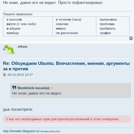
Не знаю, давно его не видел. Просто пофантазировал.
щ
е
н
и
Пишите правильно:
е
в консол
и
в течени
е
(часа)
приемл
е
мо
вк
у́пе
(с чем-либо)
нович
о
к
пробле
м
а
в о
бщем
ню
анс
проб
о
вать
в
оо
бще
п
о у
молчанию
тра
ф
ик
drBatty
Re: Обсуждаем Ubuntu. Впечатления, мнения, аргументы
за и против
С
04.12.2013 12:27
о
о
б
Bizdelnick
писал(а):
↑
щ
е
Не знаю, давно его не видел.
н
и
е
дык посмотрите:
У вас нет необходимых прав для просмотра вложений в этом сообщении.
http://emulek.blogspot.ru/
Windows Must Die