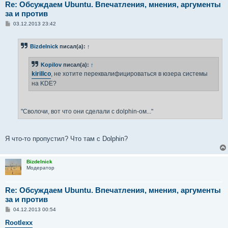
Re: Обсуждаем Ubuntu. Впечатления, мнения, аргументы
за и против
С
03.12.2013 23:42
о
о
б
Bizdelnick
писал(а):
↑
щ
е
н
Kopilov
писал(а):
↑
и
е
kirillco
, не хотите переквалифицироваться в юзера системы
на KDE?
"Сволочи, вот что они сделали с dolphin-ом..."
Я что-то пропустил? Что там с Dolphin?
Bizdelnick
Модератор
Re: Обсуждаем Ubuntu. Впечатления, мнения, аргументы
за и против
С
04.12.2013 00:54
о
о
Rootlexx
б