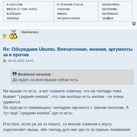
в консол
и
в течени
е
(часа)
приемл
е
мо
вк
у́пе
(с чем-либо)
нович
о
к
пробле
м
а
в о
бщем
ню
анс
проб
о
вать
в
оо
бще
п
о у
молчанию
тра
ф
ик
Hephaestus
Re: Обсуждаем Ubuntu. Впечатления, мнения, аргументы
за и против
С
16.10.2015 13:41
о
о
б
Bizdelnick
писал(а):
↑
щ
е
Да ладно, на всех мышах сейчас есть.
н
и
е
На мышах-то есть, а вот скажите хомячку, что на тачпаде тоже
бывает "средняя кнопка", что там вообще есть кнопки - он очень
удивится.
Он курсор-то перемещать тачпадом научился с грехом пополам. А
тут ещё "средняя кнопка" где-то есть.
И кстати, если уж на то пошло, то многие хомячки к ноуту
подключают мышь, ибо тачпад для них где-то за гранью понимания.