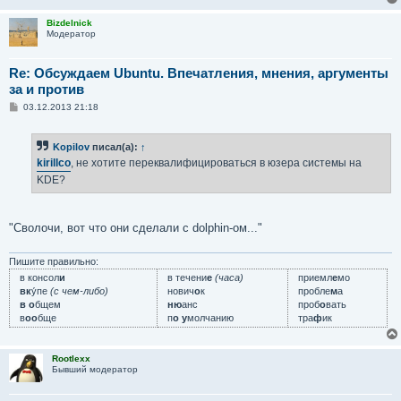
н
и
Bizdelnick
е
Модератор
Re: Обсуждаем Ubuntu. Впечатления, мнения, аргументы
за и против
С
03.12.2013 21:18
о
о
б
Kopilov
писал(а):
↑
щ
е
kirillco
, не хотите переквалифицироваться в юзера системы на
н
KDE?
и
е
"Сволочи, вот что они сделали с dolphin-ом..."
Пишите правильно:
в консол
и
в течени
е
(часа)
приемл
е
мо
вк
у́пе
(с чем-либо)
нович
о
к
пробле
м
а
в о
бщем
ню
анс
проб
о
вать
в
оо
бще
п
о у
молчанию
тра
ф
ик
Rootlexx
Бывший модератор