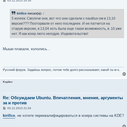
С
03.12.2013 20:16
о
о
б
kirillco
писал(а):
↑
щ
е
5 копеек: Сволочи они, вот что они сделали с nautilus-ом в 13,10
н
версии??? Пооторвали от него последнее. И не патчится на
и
е
старую версию, в 13,04 хоть была еще такая возможность, в .10 уже
нет. Я как юзер люто негодую. Издевательство!
Мыши плакали, кололись...
Русский форум. Задаёшь вопрос, потом тебе долго рассказывают, какой ты м-к.
Kopilov
Re: Обсуждаем Ubuntu. Впечатления, мнения, аргументы
за и против
С
03.12.2013 21:04
о
о
kirillco
, не хотите переквалифицироваться в юзера системы на KDE?
б
щ
е