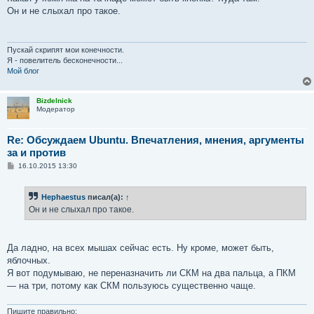
Он и не слыхал про такое.
Пускай скрипят мои конечности.
Я - повелитель бесконечности...
Мой блог
Bizdelnick
Модератор
Re: Обсуждаем Ubuntu. Впечатления, мнения, аргументы
за и против
С
16.10.2015 13:30
о
о
б
Hephaestus
писал(а):
↑
щ
е
Он и не слыхал про такое.
н
и
е
Да ладно, на всех мышах сейчас есть. Ну кроме, может быть,
яблочных.
Я вот подумываю, не переназначить ли СКМ на два пальца, а ПКМ
— на три, потому как СКМ пользуюсь существенно чаще.
Пишите правильно: