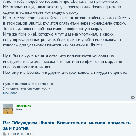
А вот чтобы подобное говорили про Ubuntu, я не припоминаю.
Некоторые вещи, такие как запуск openvpn или dnsmasq можно
сделать только через командную строку.
И тот же systemd, который мы все так нежно любим, и который есть
в этой самой Ubuntu, рулится опять-таки через командную строку.
То есть далеко не всё там имеет графическую морду.
И та же nixie pixel, которую я тут давеча упоминал, в своих
популяризационных роликах без страха и упрёка использовала
консоль для установки пакетов как раз-таки в Ubuntu.
Ну и Вы не хуже меня знаете, что возможности консольных
инструментов столь широки, что никакая графическая морда не
способна вместить их все.
Поэтому и в Ubuntu, и в других дистрах консоль никуда не денется.
Пускай скрипят мои конечности.
Я - повелитель бесконечности...
Мой блог
Bizdelnick
Модератор
Re: Обсуждаем Ubuntu. Впечатления, мнения, аргументы
за и против
С
16.10.2015 10:16