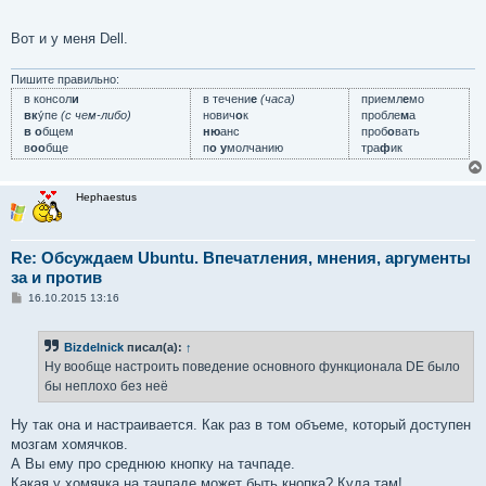
и
е
Вот и у меня Dell.
Пишите правильно:
в консол
и
в течени
е
(часа)
приемл
е
мо
вк
у́пе
(с чем-либо)
нович
о
к
пробле
м
а
в о
бщем
ню
анс
проб
о
вать
в
оо
бще
п
о у
молчанию
тра
ф
ик
Hephaestus
Re: Обсуждаем Ubuntu. Впечатления, мнения, аргументы
за и против
С
16.10.2015 13:16
о
о
б
Bizdelnick
писал(а):
↑
щ
е
Ну вообще настроить поведение основного функционала DE было
н
бы неплохо без неё
и
е
Ну так она и настраивается. Как раз в том объеме, который доступен
мозгам хомячков.
А Вы ему про среднюю кнопку на тачпаде.
Какая у хомячка на тачпаде может быть кнопка? Куда там!