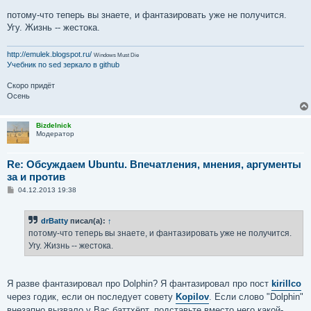
потому-что теперь вы знаете, и фантазировать уже не получится.
Угу. Жизнь -- жестока.
http://emulek.blogspot.ru/
Windows Must Die
Учебник по sed
зеркало в github
Скоро придёт
Осень
Bizdelnick
Модератор
Re: Обсуждаем Ubuntu. Впечатления, мнения, аргументы
за и против
С
04.12.2013 19:38
о
о
б
drBatty
писал(а):
↑
щ
е
потому-что теперь вы знаете, и фантазировать уже не получится.
н
Угу. Жизнь -- жестока.
и
е
Я разве фантазировал про Dolphin? Я фантазировал про пост
kirillco
через годик, если он последует совету
Kopilov
. Если слово "Dolphin"
внезапно вызвало у Вас баттхёрт, подставьте вместо него какой-