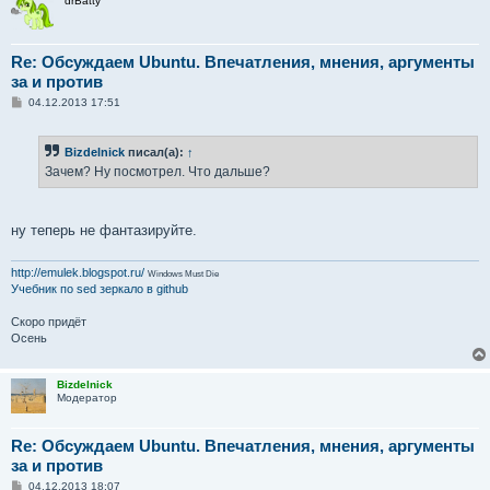
drBatty
Re: Обсуждаем Ubuntu. Впечатления, мнения, аргументы
за и против
С
04.12.2013 17:51
о
о
б
Bizdelnick
писал(а):
↑
щ
е
Зачем? Ну посмотрел. Что дальше?
н
и
е
ну теперь не фантазируйте.
http://emulek.blogspot.ru/
Windows Must Die
Учебник по sed
зеркало в github
Скоро придёт
Осень
Bizdelnick
Модератор
Re: Обсуждаем Ubuntu. Впечатления, мнения, аргументы
за и против
С
04.12.2013 18:07