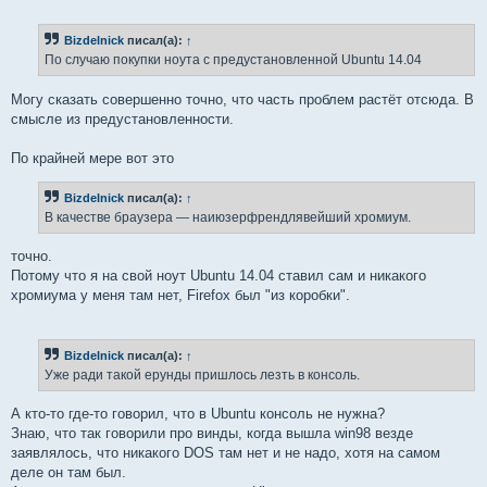
о
о
б
Bizdelnick
писал(а):
↑
щ
е
По случаю покупки ноута с предустановленной Ubuntu 14.04
н
и
е
Могу сказать совершенно точно, что часть проблем растёт отсюда. В
смысле из предустановленности.
По крайней мере вот это
Bizdelnick
писал(а):
↑
В качестве браузера — наиюзерфрендлявейший хромиум.
точно.
Потому что я на свой ноут Ubuntu 14.04 ставил сам и никакого
хромиума у меня там нет, Firefox был "из коробки".
Bizdelnick
писал(а):
↑
Уже ради такой ерунды пришлось лезть в консоль.
А кто-то где-то говорил, что в Ubuntu консоль не нужна?
Знаю, что так говорили про винды, когда вышла win98 везде
заявлялось, что никакого DOS там нет и не надо, хотя на самом
деле он там был.