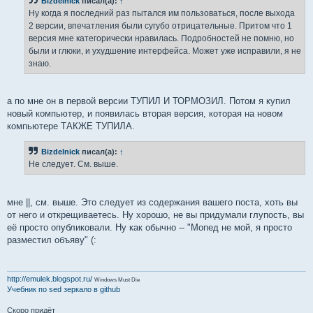
Bizdelnick
писал(а):
↑
Ну когда я последний раз пытался им пользоваться, после выхода
2 версии, впечатления были сугубо отрицательные. Притом что 1
версия мне категорически нравилась. Подробностей не помню, но
были и глюки, и ухудшение интерфейса. Может уже исправили, я не
знаю.
а по мне он в первой версии ТУПИЛ И ТОРМОЗИЛ. Потом я купил
новый компьютер, и появилась вторая версия, которая на новом
компьютере ТАКЖЕ ТУПИЛА.
Bizdelnick
писал(а):
↑
Не следует. См. выше.
мне ||, см. выше. Это следует из содержания вашего поста, хоть вы
от него и открещиваетесь. Ну хорошо, не вы придумали глупость, вы
её просто опубликовали. Ну как обычно -- "Мопед не мой, я просто
разместил объяву" (:
http://emulek.blogspot.ru/
Windows Must Die
Учебник по sed
зеркало в github
Скоро придёт