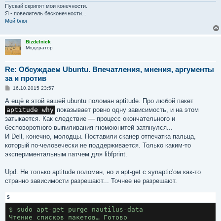
Пускай скрипят мои конечности.
Я - повелитель бесконечности...
Мой блог
Bizdelnick
Модератор
Re: Обсуждаем Ubuntu. Впечатления, мнения, аргументы
за и против
С
16.10.2015 23:57
о
о
А ещё в этой вашей ubuntu поломан aptitude. Про любой пакет
б
aptitude why
показывает ровно одну зависимость, и на этом
щ
е
затыкается. Как следствие — процесс окончательного и
н
бесповоротного выпиливания гномоюнитей затянулся...
и
е
И Dell, конечно, молодцы. Поставили сканер отпечатка пальца,
который по-человечески не поддерживается. Только каким-то
экспериментальным патчем для libfprint.
Upd. Не только aptitude поломан, но и apt-get с synaptic'ом как-то
странно зависимости разрешают... Точнее не разрешают.
$
$ sudo apt-get purge nautilus-data

Чтение списков пакетов… Готово
