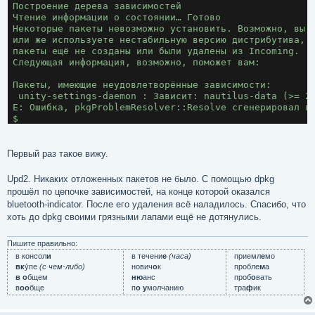
Построение дерева зависимостей

Чтение информации о состоянии… Готово

Некоторые пакеты невозможно установить. Возможно, вы п
или же используете нестабильную версию дистрибутива, г
пакеты ещё не созданы или были удалены из Incoming.

Следующая информация, возможно, поможет вам:

Пакеты, имеющие неудовлетворённые зависимости:

 unity-settings-daemon : Зависит: nautilus-data (>= 2.
E: Ошибка, pkgProblemResolver::Resolve сгенерировал по
$
Первый раз такое вижу.
Upd2. Никаких отложенных пакетов не было. С помощью dpkg
прошёл по цепочке зависимостей, на конце которой оказался
bluetooth-indicator. После его удаления всё наладилось. Спасибо, что
хоть до dpkg своими грязными лапами ещё не дотянулись.
Пишите правильно:
в консол
и
в течени
е
(часа)
приемл
е
мо
вк
у́пе
(с чем-либо)
нович
о
к
пробле
м
а
в о
бщем
ню
анс
проб
о
вать
в
оо
бще
п
о у
молчанию
тра
ф
ик