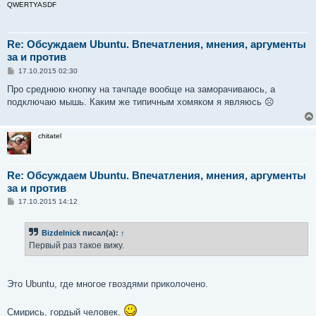
QWERTYASDF
Re: Обсуждаем Ubuntu. Впечатления, мнения, аргументы
за и против
С
17.10.2015 02:30
о
о
Про среднюю кнопку на тачпаде вообще на заморачиваюсь, а
б
подключаю мышь. Каким же типичным хомяком я являюсь ☹
щ
е
н
и
chitatel
е
Re: Обсуждаем Ubuntu. Впечатления, мнения, аргументы
за и против
С
17.10.2015 14:12
о
о
б
Bizdelnick
писал(а):
↑
щ
е
Первый раз такое вижу.
н
и
е
Это Ubuntu, где многое гвоздями приколочено.
Смирись, гордый человек.