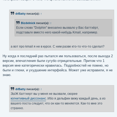
drBatty
писал(а):
↑
Bizdelnick
писал(а):
↑
Если слово "Dolphin" внезапно вызвало у Вас баттхёрт,
подставьте вместо него какой-нибудь Kmail, например.
а вот про kmail я не в курсе. С ним разве кто-то что-то сделал?
Ну когда я последний раз пытался им пользоваться, после выхода 2
версии, впечатления были сугубо отрицательные. Притом что 1
версия мне категорически нравилась. Подробностей не помню, но
были и глюки, и ухудшение интерфейса. Может уже исправили, я не
знаю.
drBatty
писал(а):
↑
ЗЫЖ баттхерт вы у меня не вызвали, скорее
когнитивный диссонанс
. Ибо я дельфин вижу каждый день, а из
вашего поста следует, что он как-то меняется. Как-то мне это
странно.