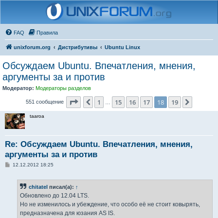
FAQ
Правила
unixforum.org
Дистрибутивы
Ubuntu Linux
Обсуждаем Ubuntu. Впечатления, мнения,
аргументы за и против
Модератор:
Модераторы разделов
Страница
18
из
19
1
15
16
17
18
19
Пред.
След.
551 сообщение
…
taaroa
Re: Обсуждаем Ubuntu. Впечатления, мнения,
аргументы за и против
С
12.12.2012 18:25
о
о
б
chitatel
писал(а):
↑
щ
е
Обновлено до 12.04 LTS.
н
Но не изменилось и убеждение, что особо её не стоит ковырять,
и
е
предназначена для юзания AS IS.