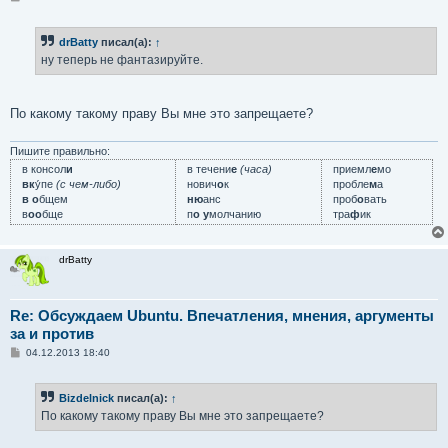
о
о
б
drBatty
писал(а):
↑
щ
е
ну теперь не фантазируйте.
н
и
е
По какому такому праву Вы мне это запрещаете?
Пишите правильно:
в консол
и
в течени
е
(часа)
приемл
е
мо
вк
у́пе
(с чем-либо)
нович
о
к
пробле
м
а
в о
бщем
ню
анс
проб
о
вать
в
оо
бще
п
о у
молчанию
тра
ф
ик
drBatty
Re: Обсуждаем Ubuntu. Впечатления, мнения, аргументы
за и против
С
04.12.2013 18:40
о
о
б
Bizdelnick
писал(а):
↑
щ
е
По какому такому праву Вы мне это запрещаете?
н
и
е