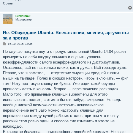
Осень
Bizdelnick
Модератор
Re: Обсуждаем Ubuntu. Впечатления, мнения, аргументы
за и против
С
15.10.2015 23:35
о
о
По случаю покупки ноута с предустановленной Ubuntu 14.04 решил
б
примерить на себя шкурку хомячка и оценить уровень
щ
е
юзерфрендлявости самого юзерфрендлявого из дистрибутивов.
н
Оказалось, всё не настолько плохо, как я думал. Всё гораздо хуже.
и
е
Первое, что я заметил, — отсутствие эмуляции средней кнопки
мыши на тачпаде. Полез в окошко настроек, чтобы включить, — фиг
там! Нету про такую кнопку ни буквы. Уже ради такой ерунды
пришлось лезть в консоль. Второе — переключение раскладок.
Мало того, что привычные клавиши super/menu для этого
использовать нельзя, с этим я бы как-нибудь смирился. Но ведь
вообще никакой возможности настроить нециклическое
переключение нет! Зато можно настроить клавиши для
переключения между кучей рабочих столов, при том что в unity
рабочий стол ровно один, и способа сие изменить я что-то не
наблюдаю.
В качестве браузера — наиюзерфрендлявейший хромиум. Не знаю,