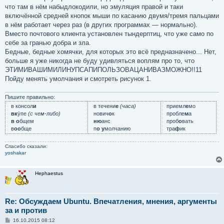
что там в нём набыдлокодили, но эмуляция правой и таки
включённой средней кнопок мыши по касанию двумя/тремя пальцами
в нём работает через раз (в других программах — нормально).
Вместо почтового клиента установлен тындерптиц, что уже само по
себе за гранью добра и зла.
Бедные, бедные хомячки, для которых это всё предназначено... Нет,
больше я уже никогда не буду удивляться воплям про то, что
ЭТИМИВАШИМИЛИНУПСАПИПОЛЬЗОВАЦАНИВАЗМОЖНО!!11
Пойду менять умолчания и смотреть рисунок 1.
Пишите правильно:
в консол
и
в течени
е
(часа)
приемл
е
мо
вк
у́пе
(с чем-либо)
нович
о
к
пробле
м
а
в о
бщем
ню
анс
проб
о
вать
в
оо
бще
п
о у
молчанию
тра
ф
ик
Спасибо сказали:
yoshakar
Hephaestus
Re: Обсуждаем Ubuntu. Впечатления, мнения, аргументы
за и против
С
16.10.2015 08:12