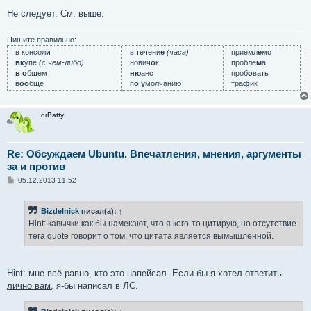
Не следует. См. выше.
Пишите правильно:
в консол
и
в течени
е
(часа)
приемл
е
мо
вк
у́пе
(с чем-либо)
нович
о
к
пробле
м
а
в о
бщем
ню
анс
проб
о
вать
в
оо
бще
п
о у
молчанию
тра
ф
ик
drBatty
Re: Обсуждаем Ubuntu. Впечатления, мнения, аргументы
за и против
С
05.12.2013 11:52
о
о
б
Bizdelnick
писал(а):
↑
щ
е
Hint: кавычки как бы намекают, что я кого-то цитирую, но отсутствие
н
тега quote говорит о том, что цитата является вымышленной.
и
е
Hint: мне всё равно, кто это напейсал. Если-бы я хотел ответить
лично вам
, я-бы написал в ЛС.