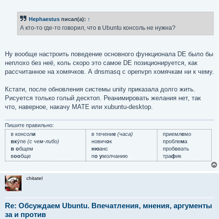
о
о
б
Hephaestus
писал(а):
↑
щ
е
А кто-то где-то говорил, что в Ubuntu консоль не нужна?
н
и
е
Ну вообще настроить поведение основного функционала DE было бы
неплохо без неё, коль скоро это самое DE позиционируется, как
рассчитанное на хомячков. А dnsmasq с openvpn хомячкам ни к чему.
Кстати, после обновления системы unity приказала долго жить.
Рисуется только голый десктоп. Реанимировать желания нет, так
что, наверное, накачу MATE или xubuntu-desktop.
Пишите правильно:
в консол
и
в течени
е
(часа)
приемл
е
мо
вк
у́пе
(с чем-либо)
нович
о
к
пробле
м
а
в о
бщем
ню
анс
проб
о
вать
в
оо
бще
п
о у
молчанию
тра
ф
ик
chitatel
Re: Обсуждаем Ubuntu. Впечатления, мнения, аргументы
за и против