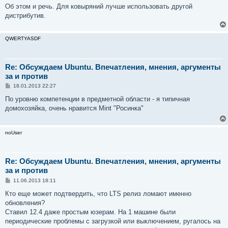
Об этом и речь. Для ковыряний лучше использовать другой
дистрибутив.
QWERTYASDF
Re: Обсуждаем Ubuntu. Впечатления, мнения, аргументы
за и против
С
18.01.2013 22:27
о
о
По уровню компетенции в предметной области - я типичная
б
домохозяйка, очень нравится Mint "Росинка"
щ
е
н
и
noUser
е
Re: Обсуждаем Ubuntu. Впечатления, мнения, аргументы
за и против
С
11.06.2013 18:11
о
о
Кто еще может подтвердить, что LTS релиз ломают именно
б
обновления?
щ
е
Ставил 12.4 даже простым юзерам. На 1 машине были
н
периодические проблемы с загрузкой или выключением, ругалось на
и