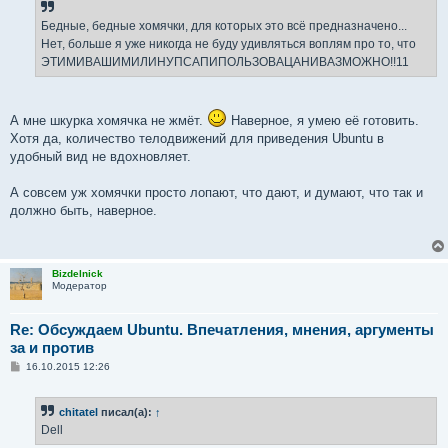
Бедные, бедные хомячки, для которых это всё предназначено...
Нет, больше я уже никогда не буду удивляться воплям про то, что
ЭТИМИВАШИМИЛИНУПСАПИПОЛЬЗОВАЦАНИВАЗМОЖНО!!11
А мне шкурка хомячка не жмёт.
Наверное, я умею её готовить.
Хотя да, количество телодвижений для приведения Ubuntu в
удобный вид не вдохновляет.
А совсем уж хомячки просто лопают, что дают, и думают, что так и
должно быть, наверное.
Bizdelnick
Модератор
Re: Обсуждаем Ubuntu. Впечатления, мнения, аргументы
за и против
С
16.10.2015 12:26
о
о
б
chitatel
писал(а):
↑
щ
е
Dell
н