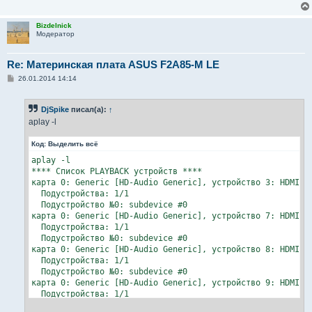
Bizdelnick
Модератор
Re: Материнская плата ASUS F2A85-M LE
С
26.01.2014 14:14
о
о
б
DjSpike
писал(а):
↑
щ
е
aplay -l
н
и
Код:
Выделить всё
е
aplay -l

**** Список PLAYBACK устройств ****

карта 0: Generic [HD-Audio Generic], устройство 3: HDMI 0 
  Подустройства: 1/1

  Подустройство №0: subdevice #0

карта 0: Generic [HD-Audio Generic], устройство 7: HDMI 1 
  Подустройства: 1/1

  Подустройство №0: subdevice #0

карта 0: Generic [HD-Audio Generic], устройство 8: HDMI 2 
  Подустройства: 1/1

  Подустройство №0: subdevice #0

карта 0: Generic [HD-Audio Generic], устройство 9: HDMI 3 
  Подустройства: 1/1

  Подустройство №0: subdevice #0
