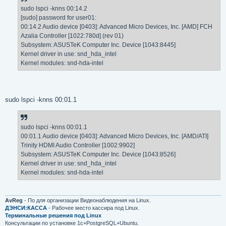
sudo lspci -knns 00:14.2
[sudo] password for user01:
00:14.2 Audio device [0403]: Advanced Micro Devices, Inc. [AMD] FCH
Azalia Controller [1022:780d] (rev 01)
Subsystem: ASUSTeK Computer Inc. Device [1043:8445]
Kernel driver in use: snd_hda_intel
Kernel modules: snd-hda-intel
sudo lspci -knns 00:01.1
sudo lspci -knns 00:01.1
00:01.1 Audio device [0403]: Advanced Micro Devices, Inc. [AMD/ATI]
Trinity HDMI Audio Controller [1002:9902]
Subsystem: ASUSTeK Computer Inc. Device [1043:8526]
Kernel driver in use: snd_hda_intel
Kernel modules: snd-hda-intel
AvReg
- По для организации Видеонаблюдения на Linux.
ДЭНСИ:КАССА
- Рабочее место кассира под Linux.
Терминальные решения под Linux
Консультации по установке 1с+PostgreSQL+Ubuntu.