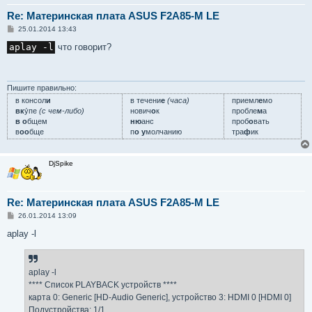
Re: Материнская плата ASUS F2A85-M LE
С
25.01.2014 13:43
о
о
aplay -l
что говорит?
б
щ
е
н
и
Пишите правильно:
е
в консол
и
в течени
е
(часа)
приемл
е
мо
вк
у́пе
(с чем-либо)
нович
о
к
пробле
м
а
в о
бщем
ню
анс
проб
о
вать
в
оо
бще
п
о у
молчанию
тра
ф
ик
DjSpike
Re: Материнская плата ASUS F2A85-M LE
С
26.01.2014 13:09
о
о
aplay -l
б
щ
е
н
aplay -l
и
е
**** Список PLAYBACK устройств ****
карта 0: Generic [HD-Audio Generic], устройство 3: HDMI 0 [HDMI 0]
Подустройства: 1/1