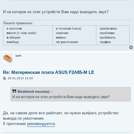
карта 1: Generic_1 [HD-Audio Generic], устройство 0: ALC88
  Подустройства: 1/1

  Подустройство №0: subdevice #0

И на которое из этих устройств Вам надо выводить звук?
карта 1: Generic_1 [HD-Audio Generic], устройство 1: ALC88
  Подустройства: 1/1

Пишите правильно:
  Подустройство №0: subdevice #0
в консол
и
в течени
е
(часа)
приемл
е
мо
вк
у́пе
(с чем-либо)
нович
о
к
пробле
м
а
в о
бщем
ню
анс
проб
о
вать
в
оо
бще
п
о у
молчанию
тра
ф
ик
yars
Re: Материнская плата ASUS F2A85-M LE
С
26.01.2014 14:54
о
о
б
Bizdelnick
писал(а):
↑
щ
е
И на которое из этих устройств Вам надо выводить звук?
н
и
е
Да, на самом деле все работает, но нужно выбрать устройство
вывода по умолчанию.
К прочтению
рекомендуется
.