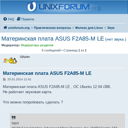
FAQ
Правила
unixforum.org
Практические вопросы
Железо для Linux
Звук
Материнская плата ASUS F2A85-M LE
(нет звука.)
Модератор:
Модераторы разделов
6 сообщений • Страница
1
из
1
DjSpike
Материнская плата ASUS F2A85-M LE
С
25.01.2014 12:41
о
о
Материнская плата ASUS F2A85-M LE , ОС Ubuntu 12.04 i386.
б
Не работает звуковая карта.
щ
е
н
Что можно попробовать сделать ?
и
е
lspci