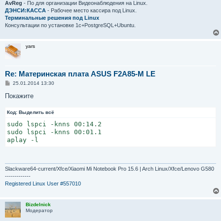
AvReg
- По для организации Видеонаблюдения на Linux.
ДЭНСИ:КАССА
- Рабочее место кассира под Linux.
Терминальные решения под Linux
Консультации по установке 1с+PostgreSQL+Ubuntu.
yars
Re: Материнская плата ASUS F2A85-M LE
С
25.01.2014 13:30
о
о
Покажите
б
щ
Код:
е
Выделить всё
н
sudo lspci -knns 00:14.2

и
е
sudo lspci -knns 00:01.1

aplay -l
Slackware64-current/Xfce/Xiaomi Mi Notebook Pro 15.6 | Arch Linux/Xfce/Lenovo G580
-------------
Registered Linux User #557010
Bizdelnick
Модератор