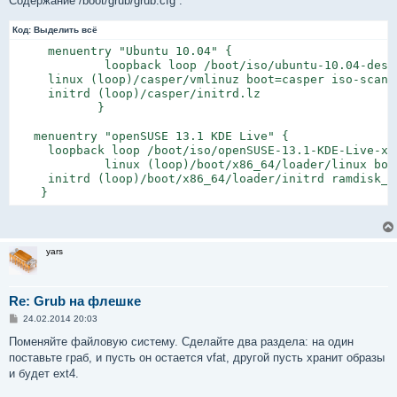
Содержание /boot/grub/grub.cfg :
Код:
Выделить всё
     menuentry "Ubuntu 10.04" {

             loopback loop /boot/iso/ubuntu-10.04-deskt
     linux (loop)/casper/vmlinuz boot=casper iso-scan/
     initrd (loop)/casper/initrd.lz

            }

   menuentry "openSUSE 13.1 KDE Live" {

     loopback loop /boot/iso/openSUSE-13.1-KDE-Live-x86
             linux (loop)/boot/x86_64/loader/linux boo
     initrd (loop)/boot/x86_64/loader/initrd ramdisk_s
    }
yars
Re: Grub на флешке
С
24.02.2014 20:03
о
о
Поменяйте файловую систему. Сделайте два раздела: на один
б
поставьте граб, и пусть он остается vfat, другой пусть хранит образы
щ
е
и будет ext4.
н
и