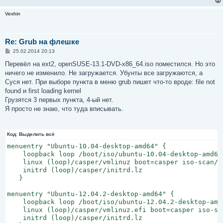
Vexhin
Re: Grub на флешке
С
25.02.2014 20:13
о
о
Перевёл на ext2, openSUSE-13.1-DVD-x86_64.iso поместился. Но это
б
ничего не изменило. Не загружается. Убунты все загружаются, а
щ
е
Суся нет. При выборе пункта в меню grub пишет что-то вроде: file not
н
found и first loading kernel
и
е
Грузятся 3 первых пункта, 4-ый нет.
Я просто не знаю, что туда вписывать.
Код:
Выделить всё
menuentry "Ubuntu-10.04-desktop-amd64" {

    loopback loop /boot/iso/ubuntu-10.04-desktop-amd64.
    linux (loop)/casper/vmlinuz boot=casper iso-scan/f
    initrd (loop)/casper/initrd.lz

   }

menuentry "Ubuntu-12.04.2-desktop-amd64" {

    loopback loop /boot/iso/ubuntu-12.04.2-desktop-amd6
    linux (loop)/casper/vmlinuz.efi boot=casper iso-sc
    initrd (loop)/casper/initrd.lz
