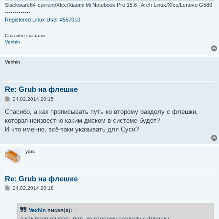
е
Slackware64-current/Xfce/Xiaomi Mi Notebook Pro 15.6 | Arch Linux/Xfce/Lenovo G580
-------------
Registered Linux User #557010
Спасибо сказали:
Vexhin
Vexhin
Re: Grub на флешке
С
24.02.2014 20:15
о
о
Спасибо, а как прописывать путь ко второму разделу с флешки,
б
которая неизвестно каким диском в системе будет?
щ
е
И что именно, всё-таки указывать для Суси?
н
и
е
yars
Re: Grub на флешке
С
24.02.2014 20:18
о
о
б
Vexhin
писал(а):
↑
щ
е
а как прописывать путь ко второму разделу с флешки