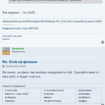
н
и
е
Как вариант -- по UUID.
Slackware64-current/Xfce/Xiaomi Mi Notebook Pro 15.6 | Arch Linux/Xfce/Lenovo G580
-------------
Registered Linux User #557010
Спасибо сказали:
Vexhin
Bizdelnick
Модератор
Re: Grub на флешке
С
24.02.2014 23:22
о
о
Не понял, на фига там вообще понадобился vfat. Сделайте вместо
б
него ext2, и будет счастье.
щ
е
н
и
Пишите правильно:
е
в консол
и
в течени
е
(часа)
приемл
е
мо
вк
у́пе
(с чем-либо)
нович
о
к
пробле
м
а
в о
бщем
ню
анс
проб
о
вать
в
оо
бще
п
о у
молчанию
тра
ф
ик