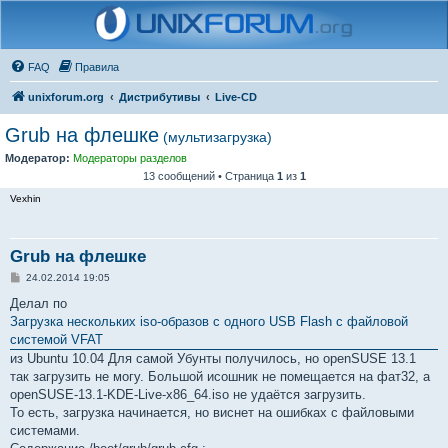
FAQ
Правила
unixforum.org
Дистрибутивы
Live-CD
Grub на флешке
(мультизагрузка)
Модератор:
Модераторы разделов
13 сообщений • Страница
1
из
1
Vexhin
Grub на флешке
С
24.02.2014 19:05
о
о
Делал по
б
Загрузка нескольких iso-образов с одного USB Flash c файловой
щ
е
системой VFAT
н
из Ubuntu 10.04 Для самой Убунты получилось, но openSUSE 13.1
и
е
так загрузить не могу. Большой исошник не помещается на фат32, а
openSUSE-13.1-KDE-Live-x86_64.iso не удаётся загрузить.
То есть, загрузка начинается, но виснет на ошибках с файловыми
системами.