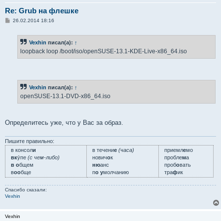
Re: Grub на флешке
С
26.02.2014 18:16
о
о
б
Vexhin
писал(а):
↑
щ
е
loopback loop /boot/iso/openSUSE-13.1-KDE-Live-x86_64.iso
н
и
е
Vexhin
писал(а):
↑
openSUSE-13.1-DVD-x86_64.iso
Определитесь уже, что у Вас за образ.
Пишите правильно:
в консол
и
в течени
е
(часа)
приемл
е
мо
вк
у́пе
(с чем-либо)
нович
о
к
пробле
м
а
в о
бщем
ню
анс
проб
о
вать
в
оо
бще
п
о у
молчанию
тра
ф
ик
Спасибо сказали:
Vexhin
Vexhin