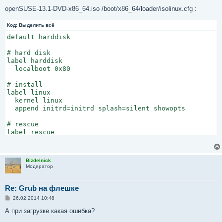
о
о
openSUSE-13.1-DVD-x86_64.iso /boot/x86_64/loader/isolinux.cfg :
б
щ
Код:
е
Выделить всё
н
default harddisk

и
е
# hard disk

label harddisk

  localboot 0x80

# install

label linux

  kernel linux

  append initrd=initrd splash=silent showopts

# rescue

label rescue

  kernel linux

  append initrd=initrd splash=silent rescue=1 showopts

Bizdelnick
# mediacheck

Модератор
label mediachk

  kernel linux

  append initrd=initrd splash=silent mediacheck=1 showo
Re: Grub на флешке
С
26.02.2014 10:48
# bios test

о
о
А при загрузке какая ошибка?
label firmware

б
  kernel linux

щ