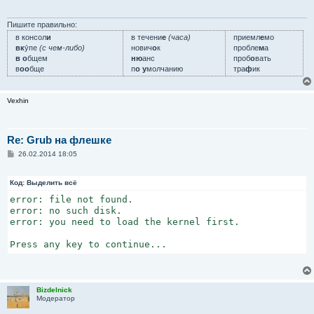
  append initrd=biostest,initrd splash=silent install=
е
н
и
Пишите правильно:
# memory test

е
в консол
и
в течени
е
(часа)
приемл
е
мо
label memtest

вк
у́пе
(с чем-либо)
нович
о
к
пробле
м
а
  kernel memtest

в о
бщем
ню
анс
проб
о
вать
в
оо
бще
п
о у
молчанию
тра
ф
ик
ui        gfxboot bootlogo message

implicit    1

prompt        1

Vexhin
timeout        600
Re: Grub на флешке
С
26.02.2014 18:05
о
о
б
Код:
Выделить всё
щ
е
error: file not found.

н
error: no such disk.

и
error: you need to load the kernel first.

е
Press any key to continue...
Bizdelnick
Модератор