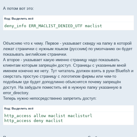
А потом вот это:
Код:
Выделить всё
deny_info ERR_MACLIST_DENIED_UTF maclist
Объясняю что к чему. Первое - указывает сквиду на папку в которой
лежат странички с нужным языком (русским) по умолчанию он будет
показывать английские странички.
А второе - указывает какую именно страницу надо показывать
клиентам которым запрещён доступ. Страницы с указанным мной
именем конечно же нету. Тут читатель должен взять в руки Bluefish и
сверстать простую страницу с логотипом фирмы или чем-то
подобным где будет доподлинно объяснятся почему запрещён
доступ. На забудьте поместить её в нужную папку указанную в
error_directory.
Теперь нужно непосредственно запретить доступ:
Код:
Выделить всё
http_access allow maclist maclisturl

http_access deny maclist