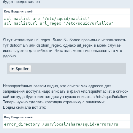
будет предоставлен.
Код:
Выделить всё
acl maclist arp "/etc/squid/maclist"

acl maclisturl url_regex "/etc/squid/urlallow"
Я тут использую url_regex. Было бы более правильно использовать
тут dstdomain или dstdom_regex, однако url_regex в моём случае
используется для гибкости. Читатель может использовать то что
удобно.
Spoiler
Невооружённым глазом видно, что список мак адресов для
запрещения доступа надо вписать в файл /etc/squid/maclist а список
сайтов куда будет имется доступ нужно вписать в /etc/squid/urlallow.
Теперь нужно сделать красивую страничку с ошибками:
Водим сначала вот это:
Код:
Выделить всё
error_directory /usr/local/share/squid/errors/ru