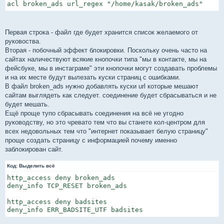
acl broken_ads url_regex "/home/kasak/broken_ads"
Первая строка - файл где будет хранится список желаемого от
руковоства.
Вторая - побочный эффект блокировки. Поскольку очень часто на
сайтах наличествуют всякие кнопочки типа "мы в контакте, мы на
фейсбуке, мы в инстаграме" эти кнопочки могут создавать проблемы
и на их месте будут вылезать куски страниц с ошибками.
В файл broken_ads нужно добавлять куски url которые мешают
сайтам выглядеть как следует. соединение будет сбрасываться и не
будет мешать.
Ещё проще тупо сбрасывать соединения на всё не угодно
руководству, но это чревато тем что вы станете кол-центром для
всех недовольных тем что "интернет показывает белую страницу"
проще создать страницу с информацией почему именно
заблокирован сайт.
Код:
Выделить всё
http_access deny broken_ads

deny_info TCP_RESET broken_ads

http_access deny badsites

deny_info ERR_BADSITE_UTF badsites