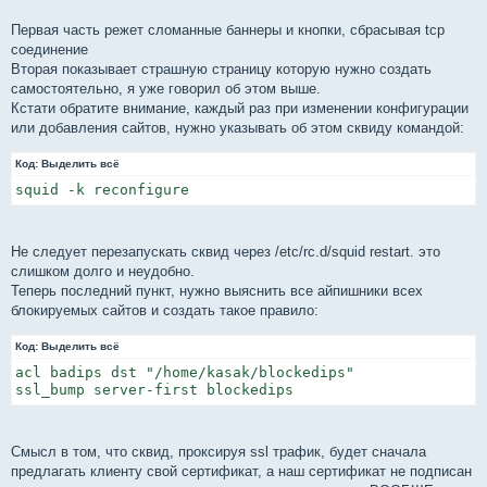
Первая часть режет сломанные баннеры и кнопки, сбрасывая tcp
соединение
Вторая показывает страшную страницу которую нужно создать
самостоятельно, я уже говорил об этом выше.
Кстати обратите внимание, каждый раз при изменении конфигурации
или добавления сайтов, нужно указывать об этом сквиду командой:
Код:
Выделить всё
squid -k reconfigure
Не следует перезапускать сквид через /etc/rc.d/squid restart. это
слишком долго и неудобно.
Теперь последний пункт, нужно выяснить все айпишники всех
блокируемых сайтов и создать такое правило:
Код:
Выделить всё
acl badips dst "/home/kasak/blockedips"

ssl_bump server-first blockedips
Смысл в том, что сквид, проксируя ssl трафик, будет сначала
предлагать клиенту свой сертификат, а наш сертификат не подписан