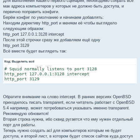
Для выполнения нашего первого сценария, необходимо собрать все
мак адреса компьютеров у которых не должно быть доступа, и
первично поправить конфиги.
Берём конфиг по умолчанию и начинаем добавлять:
Находим директиву http_port и меняем её чтобы выглядело
следующим образом:
http_port 127.0.0.1:3128 intercept
После этой строчки сразу же добавляем ещё одну
http_port 3129
Всё вместе будет выглядеть так:
Код:
Выделить всё
# Squid normally listens to port 3128

http_port 127.0.0.1:3128 intercept

http_port 3129
Обратите внимание на слово intercept. В ранних версиях OpenBSD
приходилось писать transparent, если читатель работает с OpenBSD
5.4 например, может потребоваться указывать именно transparent.
Рекомендую обновится!
Вторая строка нужна, ибо сквид ругается что ему нужен отдельный
порт для работы.
Теперь нужно создать acl для компьютеров которым не будет
доступа, и второй лист, в котором будет список сайтов куда доступ