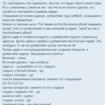
Тут пригодились бы скриншоты, без них это будет просто много букв.
Но к сожалению у меня их нет, так что если хотите сделать это,
читайте и повторяйте в прямом эфире.
Открываем источники данных, добавляем туда netflow5, указываем в
качестве параметров
listenat оставляем нули. Port берём из /etc/hostname.pflow0 параметр
accept_from устанавливаем в наш внешний ip адрес, такой же как в
/etc/hostname.pflow0
Далее идём в элементы-подсеть и добавляем подсеть локальных
адресов. Далее идём в тарифы и добавляем бесплатный тариф. Это
нетрудно. А так же добавляем группу контактов all.
Теперь идём в система-динамическое создание объектов, и
добавляем задачу. Указываем все пункты!
Включён - галка
Источник данных - наш нетфлоу
подсеть - указывайте то что создали
создать учётный объект - да
создать контракт - да
способ именования контракта: укажите тут следующее:
%1.%2.%3.%4
группа контрактов: укажите то что создали
создать лицевой счёт - да
валюта счёта - рубли
создать услугу - да
тарифный план - наш бесплатный.