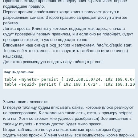
Правила в сквиде проверяются сверху вниз. Срабатывает первое
подошедшее правило.
Первое правило срабатывает когда клиент получает доступ к
разрешённым сайтам. Второе правило запрещает доступ этим же
ребятам.
Логика проста. Клиенты у которых подходит мак адрес, сначала
будут проверены первым правилом, и и если оно не подойдёт, будут
проверены вторым, а уж оно подходит точно.
Вписываем наш сквид в pkg_scripts и запускаем. /etc/rc.d/squid start
Теперь всё что осталось - это запустить глобально (или не очень)
наш сквид.
Для этого рекомендую создать пару таблиц в pf.conf:
Код:
Выделить всё
table <mynets> persist { 192.168.1.0/24, 192.168.0.0/24
table <squid> persist { 192.168.1.0/24, !192.168.1.206
Зачем такие сложности:
В первую таблицу будем вписывать сайты, которые плохо реагируют
на проксирование. К сожалению такие есть, взять к примеру netprint
или nix. Хотя со вторым мне удалось разобраться) Всё вписанное в
таблицу mynets - к этому доступ будет мимо прокси.
Вторая таблица это по сути список компьютеров которые будут
ходить через прокси. У меня указаны все компьютеры кроме парочки.