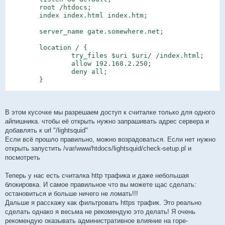
        root /htdocs;

        index index.html index.htm;

        server_name gate.somewhere.net;

        location / {

                try_files $uri $uri/ /index.html;

                allow 192.168.2.250;

                deny all;

        }

        location /lightsquid {

        root /htdocs;

        index index.cgi;

В этом кусочке мы разрешаем доступ к считалке только для одного
        allow 192.168.2.250;

айпишника. чтобы её открыть нужно запрашивать адрес сервера и
        deny all;

добавлять к url "/lightsquid"
        }

Если всё прошло правильно, можно возрадоваться. Если нет нужно
открыть запустить /var/www/htdocs/lightsquid/check-setup.pl и
        location ~ \.cgi$ {

посмотреть
        gzip off;

        fastcgi_pass unix:/run/slowcgi.sock;

Теперь у нас есть считалка http трафика и даже небольшая
        fastcgi_index index.cgi;

        fastcgi_param  SCRIPT_NAME        /var/www/htd
блокировка. И самое правильное что вы можете щас сделать:
        include /etc/nginx/fastcgi_params;

остановиться и больше ничего не ломать!!!
        }

Дальше я расскажу как фильтровать https трафик. Это реально
}
сделать однако я весьма не рекомендую это делать! Я очень
рекомендую оказывать административное влияние на горе-