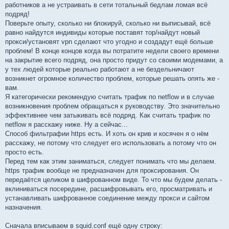
работников а не устраивать в сети тотальный бедлам ломая всё
подряд!
Поверьте опыту, сколько ни блокируй, сколько ни выписывай, всё
равно найдутся индивиды которые поставят тор/найдут новый
прокси/установят vpn сделают что угодно и создадут ещё больше
проблем! В конце концов когда вы потратите недели своего времени
на закрытие всего подряд, она просто придут со своими модемами, а
у тех людей которые реально работают а не бездельничают
возникнет огромное количество проблем, которые решать опять же -
вам.
Я категорически рекомендую считать трафик по netflow и в случае
возникновения проблем обращаться к руководству. Это значительно
эффективнее чем затыкивать всё подряд. Как считать трафик по
netflow я расскажу ниже. Ну а сейчас...
Способ фильтрафии https есть. И хоть он крив и косячен я о нём
расскажу, не потому что следует его использовать а потому что он
просто есть.
Перед тем как этим заниматься, следует понимать что мы делаем.
https трафик вообще не предназначен для проксирования. Он
передаётся целиком в шифрованном виде. То что мы будем делать -
вклиниваться посередине, расшифровывать его, просматривать и
устанавливать шифрованное соединение между прокси и сайтом
назначения.
Сначала вписываем в squid.conf ещё одну строку: