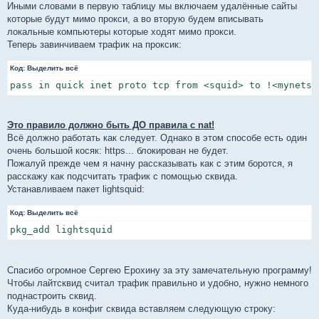
Иными словами в первую таблицу мы включаем удалённые сайты
которые будут мимо прокси, а во вторую будем вписывать
локальные компьютеры которые ходят мимо прокси.
Теперь завинчиваем трафик на проксик:
Код:
Выделить всё
pass in quick inet proto tcp from <squid> to !<mynets>
Это правило должно быть ДО правила с nat!
Всё должно работать как следует. Однако в этом способе есть один
очень большой косяк: https... блокирован не будет.
Пожалуй прежде чем я начну рассказывать как с этим боротся, я
расскажу как подсчитать трафик с помощью сквида.
Устанавливаем пакет lightsquid:
Код:
Выделить всё
pkg_add lightsquid
Спасибо огромное Сергею Ерохину за эту замечательную программу!
Чтобы лайтсквид считал трафик правильно и удобно, нужно немного
поднастроить сквид.
Куда-нибудь в конфиг сквида вставляем следующую строку: