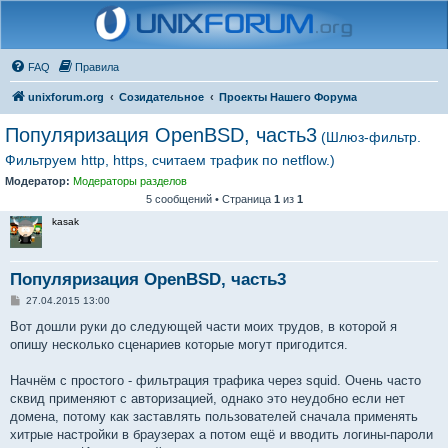
FAQ
Правила
unixforum.org
Созидательное
Проекты Нашего Форума
Популяризация OpenBSD, часть3
(Шлюз-фильтр.
Фильтруем http, https, считаем трафик по netflow.)
Модератор:
Модераторы разделов
5 сообщений • Страница
1
из
1
kasak
Популяризация OpenBSD, часть3
С
27.04.2015 13:00
о
о
Вот дошли руки до следующей части моих трудов, в которой я
б
опишу несколько сценариев которые могут пригодится.
щ
е
н
Начнём с простого - фильтрация трафика через squid. Очень часто
и
е
сквид применяют с авторизацией, однако это неудобно если нет
домена, потому как заставлять пользователей сначала применять
хитрые настройки в браузерах а потом ещё и вводить логины-пароли