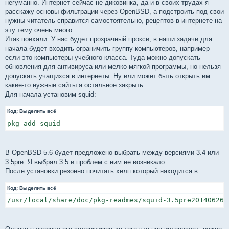
негуманно. Интернет сейчас не диковинка, да и в своих трудах я
расскажу основы фильтрации через OpenBSD, а подстроить под свои
нужны читатель справится самостоятельно, рецептов в интернете на
эту тему очень много.
Итак поехали. У нас будет прозрачный прокси, в наши задачи для
начала будет входить ограничить группу компьютеров, например
если это компьютеры учебного класса. Туда можно допускать
обновления для антивируса или мелко-мягкой программы, но нельзя
допускать учащихся в интернеты. Ну или может быть открыть им
какие-то нужные сайты а остальное закрыть.
Для начала установим squid:
Код:
Выделить всё
pkg_add squid
В OpenBSD 5.6 будет предложено выбрать между версиями 3.4 или
3.5pre. Я выбрал 3.5 и проблем с ним не возникало.
После установки резонно почитать хелп который находится в
Код:
Выделить всё
/usr/local/share/doc/pkg-readmes/squid-3.5pre20140626p