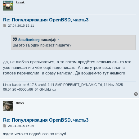
kasak
Re: Популяризация OpenBSD, часть3
С
27.04.2015 15:11
о
о
б
Stauffenberg
писал(а):
↑
щ
е
Вы это за один присест пишете?
н
и
е
да, не люблю прерываться, а то потом придётся вспоминать то что
уже написал и о чём ещё надо писать. А там утром весь план в
голове перечислил, и сразу написал. Да вобщем-то тут немного
Linux kasak-pc 6.17.8-arch1-1 #1 SMP PREEMPT_DYNAMIC Fri, 14 Nov 2025
06:54:20 +0000 x86_64 GNU/Linux
nerve
Re: Популяризация OpenBSD, часть3
С
28.04.2015 15:29
о
о
ждем чего-то подобного по relayd...
б