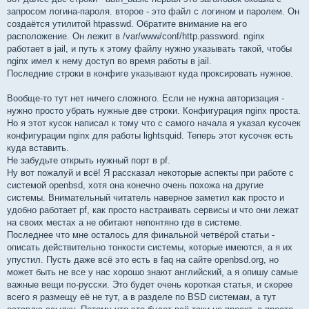
запросом логина-пароля. второе - это файл с логином и паролем. Он
создаётся утилитой htpasswd. Обратите внимание на его
расположение. Он лежит в /var/www/conf/http.password. nginx
работает в jail, и путь к этому файлу нужно указывать такой, чтобы
nginx имел к нему доступ во время работы в jail.
Последние строки в конфиге указывают куда проксировать нужное.
Вообще-то тут нет ничего сложного. Если не нужна авторизация -
нужно просто убрать нужные две строки. Конфигурация nginx проста.
Но я этот кусок написал к тому что с самого начала я указал кусочек
конфигурации nginx для работы lightsquid. Теперь этот кусочек есть
куда вставить.
Не забудьте открыть нужный порт в pf.
Ну вот пожалуй и всё! Я рассказал некоторые аспекты при работе с
системой openbsd, хотя она конечно очень похожа на другие
системы. Внимательный читатель наверное заметил как просто и
удобно работает pf, как просто настраивать сервисы и что они лежат
на своих местах а не обитают непонтяно где в системе.
Последнее что мне осталось для финальной четвёрой статьи -
описать действительно тонкости системы, которые имеются, а я их
упустил. Пусть даже всё это есть в faq на сайте openbsd.org, но
может быть не все у нас хорошо знают английский, а я опишу самые
важные вещи по-русски. Это будет очень короткая статья, и скорее
всего я размещу её не тут, а в разделе по BSD системам, а тут