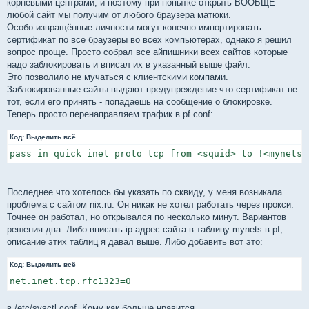
корневыми центрами, и поэтому при попытке открыть ВООБЩЕ
любой сайт мы получим от любого браузера матюки.
Особо извращённые личности могут конечно импортировать
сертификат по все браузеры во всех компьютерах, однако я решил
вопрос проще. Просто собрал все айпишники всех сайтов которые
надо заблокировать и вписал их в указанный выше файл.
Это позволило не мучаться с клиентскими компами.
Заблокированные сайты выдают предупреждение что сертификат не
тот, если его принять - попадаешь на сообщение о блокировке.
Теперь просто перенаправляем трафик в pf.conf:
Код:
Выделить всё
pass in quick inet proto tcp from <squid> to !<mynets>
Последнее что хотелось бы указать по сквиду, у меня возникала
проблема с сайтом nix.ru. Он никак не хотел работать через прокси.
Точнее он работал, но открывался по несколько минут. Вариантов
решения два. Либо вписать ip адрес сайта в таблицу mynets в pf,
описание этих таблиц я давал выше. Либо добавить вот это:
Код:
Выделить всё
net.inet.tcp.rfc1323=0
в /etc/sysctl.conf. Кому как больше нравится.