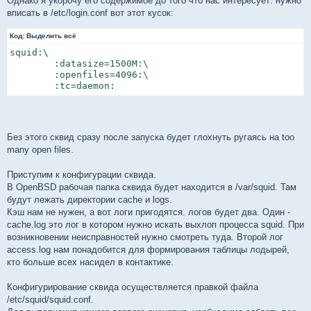
Однако я укорочу его содержимое до того что нас интересует: нужно
вписать в /etc/login.conf вот этот кусок:
Код:
Выделить всё
squid:\

        :datasize=1500M:\

        :openfiles=4096:\

        :tc=daemon:
Без этого сквид сразу после запуска будет глохнуть ругаясь на too
many open files.
Приступим к конфигурации сквида.
В OpenBSD рабочая папка сквида будет находится в /var/squid. Там
будут лежать директории cache и logs.
Кэш нам не нужен, а вот логи пригодятся. логов будет два. Один -
cache.log это лог в котором нужно искать выхлоп процесса squid. При
возникновении неисправностей нужно смотреть туда. Второй лог
access.log нам понадобится для формирования таблицы лодырей,
кто больше всех насидел в контактике.
Конфигурирование сквида осуществляется правкой файла
/etc/squid/squid.conf.