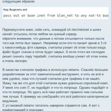
следующим образом:
Код:
Выделить всё
pass out on $wan inet from $lan_net to any nat-to $wan
Перезапустите комп, либо сеть, командой sh /etc/netstart и шлюз
начнёт отсылать поток netflow на нужный сервер.
обратите внимание, что данные о потоке отсылаются только после
того как поток был закрыт. Например если кто-то качает архив в 3 гб
с какого-нибудь фтп сервера, считалка узнает об этом только когда
файл будет скачан и поток будет закрыт. А если этого же господин
решит скачать пару терабайт, считалка вообще узнает об этом очень
и очень нескоро.
В качестве считалки трафика я использую netams. Спасибо большое
разработчикам за этот замечательный инструмент, и хоть не всё в
нём удобно, пока что лучшей считалки для трафика я не нашёл.
Укажу так же что для этой считалки нужен довольно серьёзный комп.
У меня это core i7, но подойдёт и что-то попроще. Однако подойдёт и
что-то попроще. Но здесь всё-таки работает правило чем сильнее
тем лучше. К примеру на core2quadro это всё работало категорически
медленно.
С установкой netams читатель наверное справится сам. А вот с
конфигурацией я подскажу.