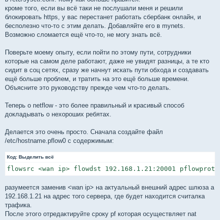
кроме того, если вы всё таки не послушали меня и решили
блокировать https, у вас перестанет работать сбербанк онлайн, и
бесполезно что-то с этим делать. Добавляйте его в mynets.
Возможно сломается ещё что-то, не могу знать всё.
Поверьте моему опыту, если пойти по этому пути, сотрудники
которые на самом деле работают, даже не увидят разницы, а те кто
сидит в соц сетях, сразу же начнут искать пути обхода и создавать
ещё больше проблем, и тратить на это ещё больше времени.
Объясните это руководству прежде чем что-то делать.
Теперь о netflow - это более правильный и красивый способ
докладывать о нехороших ребятах.
Делается это очень просто. Сначала создайте файл
/etc/hostname.pflow0 с содержимым:
Код:
Выделить всё
flowsrc <wan ip> flowdst 192.168.1.21:20001 pflowproto
разумеется заменив <wan ip> на актуальный внешний адрес шлюза а
192.168.1.21 на адрес того сервера, где будет находится считалка
трафика.
После этого отредактируйте сроку pf которая осуществляет nat