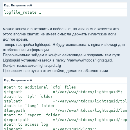
Код:
Выделить всё
logfile_rotate 1
можно конечно выставить и побольше, но лично мне кажется что
этого вполне хватит, не имеет смысла держать гигантские логи
долгое время.
Теперь настройка lightsqud. Я буду использовать nginx и slowcgi для
отображения информации.
Первоначально зайдём в конфиг лайтсквида и поправим там пути.
Lightsquid устанавливается в папку /var/www/htdocs/lightsquid.
Конфиг называется lightsquid.cfg
Проверяем все пути в этом файле, делая их абсолютными:
Код:
Выделить всё
#path to additional `cfg` files

$cfgpath             ="/var/www/htdocs/lightsquid";

#path to `tpl` folder

$tplpath             ="/var/www/htdocs/lightsquid/tpl";
#path to `lang` folder

$langpath            ="/var/www/htdocs/lightsquid/lang"
#path to `report` folder

$reportpath          ="/var/www/htdocs/lightsquid/repor
#path to access.log

$logpath             ="/var/squid/logs";
