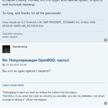
оставлю ссылку. Потому что это будет всё-таки не проект, а просто
мой вольный перевод.
So long, and thanks for all the passwords!
Linux kasak-pc 6.17.8-arch1-1 #1 SMP PREEMPT_DYNAMIC Fri, 14 Nov 2025
06:54:20 +0000 x86_64 GNU/Linux
Спасибо сказали:
nerve
,
letarch
Stauffenberg
Re: Популяризация OpenBSD, часть3
С
27.04.2015 14:49
о
о
Вы это за один присест пишете?
б
щ
е
н
и
Labor omnia vincit
е
"Debugging is twice as hard as writing the code in the first place.
Therefore, if you write the code as cleverly as possible, you are, by definition, not smart
enough to debug it.” (Brian Kernighan)