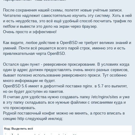
После сохранения нашей схемы, полетят новые учётные записи.
Читателю надлежит самостоятельно изучить эту систему. Хоть в ней
и есть неудобства, это всё ещё удобный способ посчитать трафик по
netflow и вывести это дело на экран через браузер.
Очень просто и эффективно!
Как видите, любое действие в OpenBSD не требует великих знаний и
умений. Почти всё решается всего парой строк, именно это и есть
привлекательная черта OpenBSD.
Остался один пункт - реверсивное проксирование. В условиях когда
один ip адрес должен предоставлять очень много разных сервисов,
бывает полезно использование реверсивного прокси. Тут особенно
много информации не будет.
OpenBSD 5.6 имеет в дефолтной поставке nginx. в 5.7 его выпилят,
но он будет доступен из пакетов.
Я считаю для удобства нужно создавать папку /etc/nginx/sites и уже
в эту папку складывать все нужные файлики с описаниями куда и
что проксировать.
Родной поставочный конфиг можно не менять, а просто вписать в
секцию http следующий инклюд:
Код:
Выделить всё