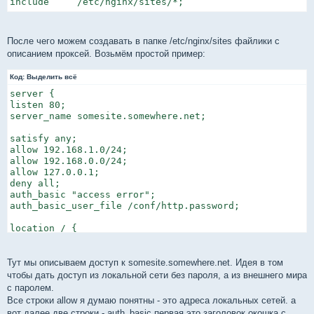
include     /etc/nginx/sites/*;
После чего можем создавать в папке /etc/nginx/sites файлики с
описанием проксей. Возьмём простой пример:
Код:
Выделить всё
server {

listen 80;

server_name somesite.somewhere.net;

satisfy any;

allow 192.168.1.0/24;

allow 192.168.0.0/24;

allow 127.0.0.1;

deny all;

auth_basic "access error";

auth_basic_user_file /conf/http.password;

location / {

proxy_pass http://server1.lan;

include /etc/nginx/proxy.conf;

}
Тут мы описываем доступ к somesite.somewhere.net. Идея в том
чтобы дать доступ из локальной сети без пароля, а из внешнего мира
с паролем.
Все строки allow я думаю понятны - это адреса локальных сетей. а
вот далее две строки - auth_basic первая это заголовок окошка с