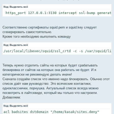
Код:
Выделить всё
 https_port 127.0.0.1:3130 intercept ssl-bump generate
Соответственно сертификаты squid.pem и squid.key следует
сгенерировать самостоятельно.
Кроме того необходимо выполнить команду
Код:
Выделить всё
/usr/local/libexec/squid/ssl_crtd -c -s /var/squid/lib
Теперь нужно отделить сайты на которых будет срабатывать
блокировка от сайтов на которых она работать не будет. И я
категорически не рекомендую делать иначе!
Сначала создаём список что именно надо блокировать. Обычно этот
список даёт нам руководство. Это всяческие контактики,
однокласснички, порнушка. Актуальный список всегда можно
посмотреть в лайтсквиде, который мы только что настроили.
Добавляем:
Код:
Выделить всё
acl badsites dstdomain "/home/kasak/sites.deny"
