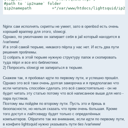
#path to `ip2name` folder

$ip2namepath         ="/var/www/htdocs/lightsquid/ip2na
#path to `lockfile` ;-)

$lockpath            =$reportpath;
Nginx сам исполнять скрипты не умеет, зато в openbsd есть очень
хороший враппер для этого, slowcgi.
Однако, по умолчанию он запирает себя в jail который находится в
/var/www/.
И в этой самой тюрьме, никакого пёрла у нас нет. И есть два пути
решения проблемы.
1) собрать в этой тюрьме нужную структуру папок и скопировать
туда пёрл и все его библиотеки.
2) Попросить slowcgi не запираться в тюрьме.
Скажем так, я пробовал идти по первому пути, и успешно прошёл.
Однако это всё таки очень долгая заморочка и я предполагаю что
если читатель способен сделать это всё самостоятельно - он не
будет читать эту статью потому что всё написанное выше для него -
пара пустяков.
Поэтому мы пойдём по второму пути. Пусть это и брешь в
безопасности, но нельзя сказать что прям очень большая. Кроме
того доступ к лайтсквиду будет только с определённых
компьютеров. Обратите так же внимание, если идти по первому пути,
в конфиге lightsquid нужно указывать пути без /var/www/