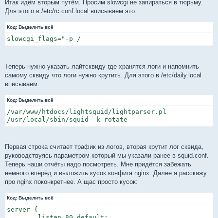
Итак идём вторым путём. Просим slowcgi не запираться в тюрьму.
Для этого в /etc/rc.conf.local вписываем это:
Код:
Выделить всё
slowcgi_flags="-p /
Теперь нужно указать лайтсквиду где хранятся логи и напомнить
самому сквиду что логи нужно крутить. Для этого в /etc/daily.local
вписываем:
Код:
Выделить всё
/var/www/htdocs/lightsquid/lightparser.pl

/usr/local/sbin/squid -k rotate
Первая строка считает трафик из логов, вторая крутит лог сквида,
руководствуясь параметром который мы указали ранее в squid.conf.
Теперь наши отчёты надо посмотреть. Мне придётся забежать
немного вперёд и выложить кусок конфига nginx. Далее я расскажу
про nginx поконкретнее. А щас просто кусок:
Код:
Выделить всё
server {

        listen 80 default;
