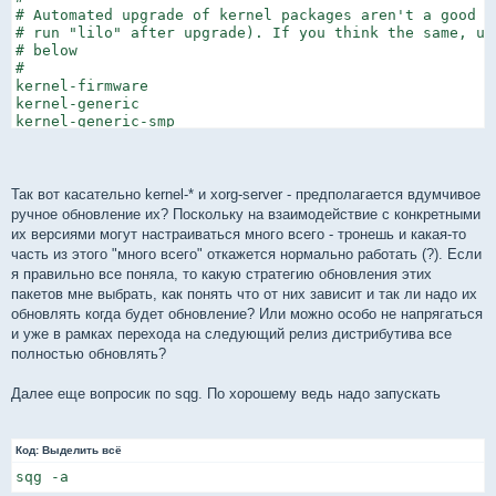
# Automated upgrade of kernel packages aren't a good i
# run "lilo" after upgrade). If you think the same, unc
# below

#

kernel-firmware

kernel-generic

kernel-generic-smp

kernel-headers

kernel-huge

kernel-huge-smp

kernel-modules

Так вот касательно kernel-* и xorg-server - предполагается вдумчивое
kernel-modules-smp

ручное обновление их? Поскольку на взаимодействие с конкретными
kernel-source

их версиями могут настраиваться много всего - тронешь и какая-то
часть из этого "много всего" откажется нормально работать (?). Если
#

я правильно все поняла, то какую стратегию обновления этих
# aaa_elflibs can't be updated.

пакетов мне выбрать, как понять что от них зависит и так ли надо их
#

обновлять когда будет обновление? Или можно особо не напрягаться
aaa_elflibs

и уже в рамках перехода на следующий релиз дистрибутива все
# You can blacklist using regular expressions.

полностью обновлять?
#

# Don't use *full* regex here, because all of the follo
Далее еще вопросик по sqg. По хорошему ведь надо запускать
# will be checked for the regex: series, name, version,
# build and fullname.

#

Код:
Выделить всё
# This one will blacklist all SBo packages:

[0-9]+_SBo
sqg -a