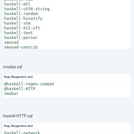
haskell-mtl

haskell-utf8-string

haskell-random

haskell-hinotify

haskell-stm

haskell-X11-xft

haskell-text

haskell-parsec

xmonad

xmonad-contrib

@xmobar
xmobar.sqf
Код:
Выделить всё
@haskell-regex-compat

@haskell-HTTP

xmobar
haskell-HTTP.sqf
Код:
Выделить всё
haskell-network
