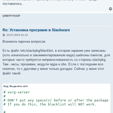
б
поставилось.
щ
е
н
и
QWERTYASDF
е
Re: Установка программ в Slackware
С
23.07.2015 01:13
о
о
Возникла парочка вопросов.
б
щ
е
Есть файл /etc/slackpkg/blacklist, в котором заранее уже записаны
н
(хоть изначально и закомментированном виде) шаблоны пакетов, для
и
е
которых часто требуется неприкоснованность со стороны slackpkg.
Там - иксы, прошивки, модули ядра и sbo. Если с последним все
понятно, то с другими у меня только догадки. Сейчас у меня этот
файл такой:
Код:
Выделить всё
# xorg-server

#

# DON'T put any space(s) before or after the package na
# If you do this, the blacklist will NOT work.

#
