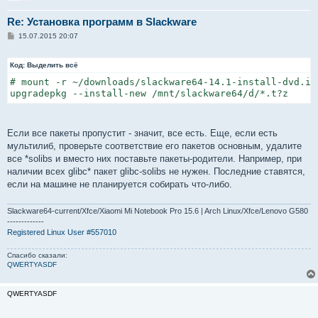
Re: Установка программ в Slackware
С
15.07.2015 20:07
о
о
б
Код:
Выделить всё
щ
е
# mount -r ~/downloads/slackware64-14.1-install-dvd.iso
н
upgradepkg --install-new /mnt/slackware64/d/*.t?z
и
е
Если все пакеты пропустит - значит, все есть. Еще, если есть
мультилиб, проверьте соответствие его пакетов основным, удалите
все *solibs и вместо них поставьте пакеты-родители. Например, при
наличии всех glibc* пакет glibc-solibs не нужен. Последние ставятся,
если на машине не планируется собирать что-либо.
Slackware64-current/Xfce/Xiaomi Mi Notebook Pro 15.6 | Arch Linux/Xfce/Lenovo G580
-------------
Registered Linux User #557010
Спасибо сказали:
QWERTYASDF
QWERTYASDF