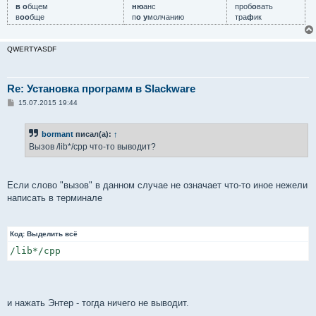
в о
бщем
ню
анс
проб
о
вать
в
оо
бще
п
о у
молчанию
тра
ф
ик
QWERTYASDF
Re: Установка программ в Slackware
С
15.07.2015 19:44
о
о
б
bormant
писал(а):
↑
щ
е
Вызов /lib*/cpp что-то выводит?
н
и
е
Если слово "вызов" в данном случае не означает что-то иное нежели
написать в терминале
Код:
Выделить всё
/lib*/cpp
и нажать Энтер - тогда ничего не выводит.