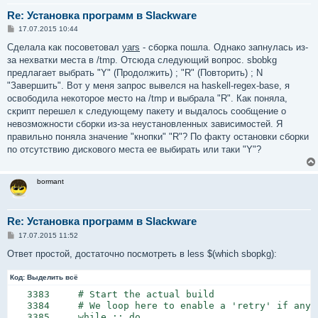
Re: Установка программ в Slackware
С
17.07.2015 10:44
о
о
Сделала как посоветовал
yars
- сборка пошла. Однако запнулась из-
б
за нехватки места в /tmp. Отсюда следующий вопрос. sbobkg
щ
е
предлагает выбрать "Y" (Продолжить) ; "R" (Повторить) ; N
н
"Завершить". Вот у меня запрос вывелся на haskell-regex-base, я
и
е
освободила некоторое место на /tmp и выбрала "R". Как поняла,
скрипт перешел к следующему пакету и выдалось сообщение о
невозможности сборки из-за неустановленных зависимостей. Я
правильно поняла значение "кнопки" "R"? По факту остановки сборки
по отсутствию дискового места ее выбирать или таки "Y"?
bormant
Re: Установка программ в Slackware
С
17.07.2015 11:52
о
о
Ответ простой, достаточно посмотреть в less $(which sbopkg):
б
щ
Код:
е
Выделить всё
н
   3383     # Start the actual build

и
е
   3384     # We loop here to enable a 'retry' if anyt
   3385     while :; do
