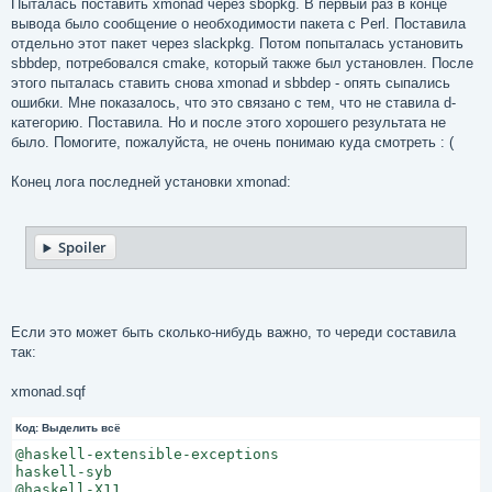
е
Пыталась поставить xmonad через sbopkg. В первый раз в конце
н
вывода было сообщение о необходимости пакета с Perl. Поставила
и
е
отдельно этот пакет через slackpkg. Потом попыталась установить
sbbdep, потребовался cmake, который также был установлен. После
этого пыталась ставить снова xmonad и sbbdep - опять сыпались
ошибки. Мне показалось, что это связано с тем, что не ставила d-
категорию. Поставила. Но и после этого хорошего результата не
было. Помогите, пожалуйста, не очень понимаю куда смотреть : (
Конец лога последней установки xmonad:
Spoiler
Если это может быть сколько-нибудь важно, то череди составила
так:
xmonad.sqf
Код:
Выделить всё
@haskell-extensible-exceptions

haskell-syb

@haskell-X11
