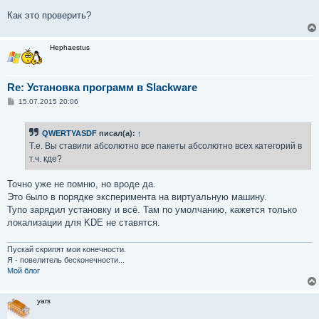
Как это проверить?
Hephaestus
Re: Установка программ в Slackware
С
15.07.2015 20:06
о
о
б
QWERTYASDF
писал(а):
↑
щ
е
Т.е. Вы ставили абсолютно все пакеты абсолютно всех категорий в
н
т.ч. кде?
и
е
Точно уже не помню, но вроде да.
Это было в порядке эксперимента на виртуальную машину.
Тупо зарядил установку и всё. Там по умолчанию, кажется только
локализации для KDE не ставятся.
Пускай скрипят мои конечности.
Я - повелитель бесконечности...
Мой блог
yars