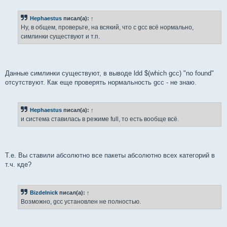
Hephaestus
писал(а):
↑
Ну, в общем, проверьте, на всякий, что с gcc всё нормально,
симлинки существуют и т.п.
Данные симлинки существуют, в выводе ldd $(which gcc) "no found"
отсутствуют. Как еще проверять нормальность gcc - не знаю.
Hephaestus
писал(а):
↑
и система ставилась в режиме full, то есть вообще всё.
Т.е. Вы ставили абсолютно все пакеты абсолютно всех категорий в
т.ч. кде?
Bizdelnick
писал(а):
↑
Возможно, gcc установлен не полностью.