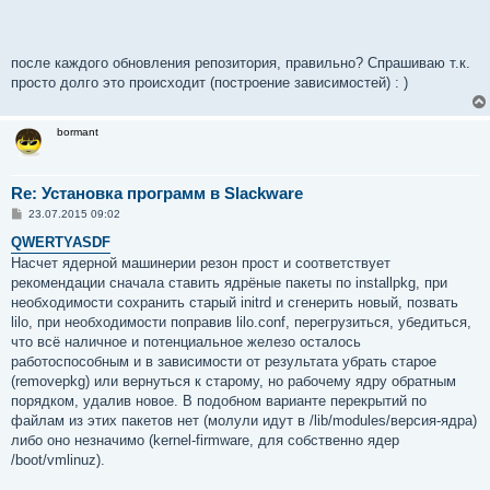
после каждого обновления репозитория, правильно? Спрашиваю т.к.
просто долго это происходит (построение зависимостей) : )
bormant
Re: Установка программ в Slackware
С
23.07.2015 09:02
о
о
QWERTYASDF
б
Насчет ядерной машинерии резон прост и соответствует
щ
е
рекомендации сначала ставить ядрёные пакеты по installpkg, при
н
необходимости сохранить старый initrd и сгенерить новый, позвать
и
е
lilo, при необходимости поправив lilo.conf, перегрузиться, убедиться,
что всё наличное и потенциальное железо осталось
работоспособным и в зависимости от результата убрать старое
(removepkg) или вернуться к старому, но рабочему ядру обратным
порядком, удалив новое. В подобном варианте перекрытий по
файлам из этих пакетов нет (молули идут в /lib/modules/версия-ядра)
либо оно незначимо (kernel-firmware, для собственно ядер
/boot/vmlinuz).