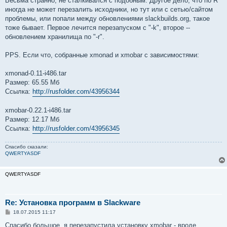
Весьма странно, не сталкивался с подобным. Другое дело, что по R
иногда не может перезалить исходники, но тут или с сетью/сайтом
проблемы, или попали между обновлениями slackbuilds.org, такое
тоже бывает. Первое лечится перезапуском с "-k", второе --
обновлением хранилища по "-r".
PPS. Если что, собранные xmonad и xmobar с зависимостями:
xmonad-0.11-i486.tar
Размер: 65.55 Мб
Ссылка:
http://rusfolder.com/43956344
xmobar-0.22.1-i486.tar
Размер: 12.17 Мб
Ссылка:
http://rusfolder.com/43956345
Спасибо сказали:
QWERTYASDF
QWERTYASDF
Re: Установка программ в Slackware
С
18.07.2015 11:17
о
о
Спасибо большое, я перезапустила установку xmobar - вроде