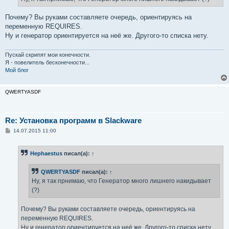
н
и
е
Почему? Вы руками составляете очередь, ориентируясь на
переменную REQUIRES.
Ну и генератор ориентируется на неё же. Другого-то списка нету.
Пускай скрипят мои конечности.
Я - повелитель бесконечности...
Мой блог
QWERTYASDF
Re: Установка программ в Slackware
С
14.07.2015 11:00
о
о
б
Hephaestus
писал(а):
↑
щ
е
н
QWERTYASDF
писал(а):
↑
и
е
Ну, я так прнимаю, что Генератор много лишнего накидывает
(?)
Почему? Вы руками составляете очередь, ориентируясь на
переменную REQUIRES.
Ну и генератор ориентируется на неё же. Другого-то списка нету.