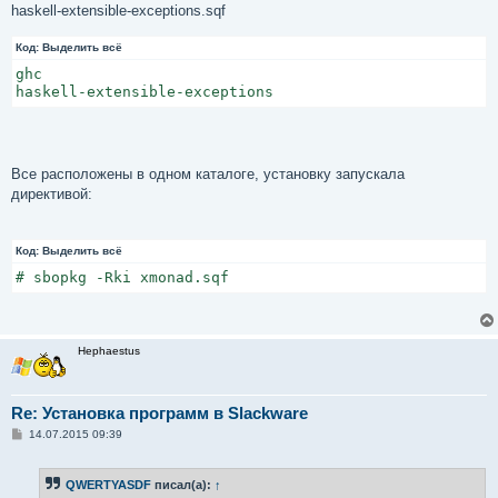
haskell-extensible-exceptions.sqf
Код:
Выделить всё
ghc

haskell-extensible-exceptions
Все расположены в одном каталоге, установку запускала
директивой:
Код:
Выделить всё
# sbopkg -Rki xmonad.sqf
Hephaestus
Re: Установка программ в Slackware
С
14.07.2015 09:39
о
о
б
QWERTYASDF
писал(а):
↑
щ