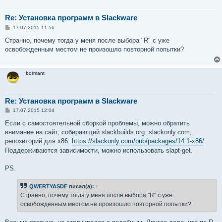
   3414             echo "$PKGNAME:"

   3415             echo "Would you like to continue p
Re: Установка программ в Slackware
   3416             echo "queue or would you like to a
С
17.07.2015 11:56
   3417             echo "package is a dependency of a
о
   3418             echo "then it may not make sense to
о
Странно, почему тогда у меня после выбора "R" с уже
б
   3419             echo

освобожденным местом не произошло повторной попытки?
щ
   3420             while :; do

е
   3421                 printf \

н
и
   3422                     "(Y)es to continue, (N)o t
bormant
е
   3423                 error_read

   3424                 case $REPLY in

   3425                     Y|y) # Continue

Re: Установка программ в Slackware
   3426                         RETVAL=1

   3427                         break 2

С
17.07.2015 12:04
о
   3428                         ;;

о
Если с самостоятельной сборкой проблемы, можно обратить
   3429                     N|n) # Abort

б
внимание на сайт, собирающий slackbuilds.org: slackonly.com,
   3430                         RETVAL=2

щ
е
репозиторий для x86:
https://slackonly.com/pub/packages/14.1-x86/
   3431                         rm -f $SBOPKGTMP/sbopkg
н
   3432                         break 2

Поддерживаются зависимости, можно использовать slapt-get.
и
   3433                         ;;

е
   3434                     R|r) # Retry

PS.
   3435                         continue 2

   3436                         ;;

QWERTYASDF
писал(а):
↑
   3437                     *) unknown_response ;;

Странно, почему тогда у меня после выбора "R" с уже
   3438                 esac

освобожденным местом не произошло повторной попытки?
   3439             done

   3440         fi