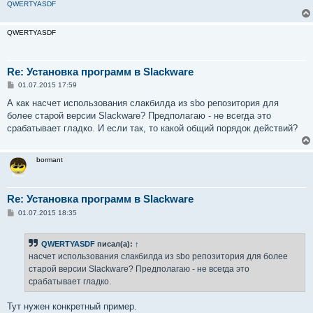
QWERTYASDF
QWERTYASDF
Re: Установка программ в Slackware
С
01.07.2015 17:59
о
о
А как насчет использования слакбилда из sbo репозитория для
б
более старой версии Slackware? Предполагаю - не всегда это
щ
е
срабатывает гладко. И если так, то какой общий порядок действий?
н
и
е
bormant
Re: Установка программ в Slackware
С
01.07.2015 18:35
о
о
б
QWERTYASDF
писал(а):
↑
щ
е
насчет использования слакбилда из sbo репозитория для более
н
старой версии Slackware? Предполагаю - не всегда это
и
е
срабатывает гладко.
Тут нужен конкретный пример.