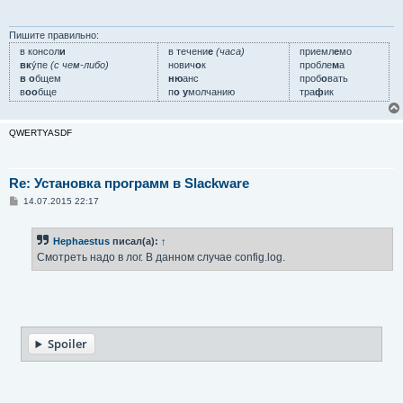
Пишите правильно:
в консол
и
в течени
е
(часа)
приемл
е
мо
вк
у́пе
(с чем-либо)
нович
о
к
пробле
м
а
в о
бщем
ню
анс
проб
о
вать
в
оо
бще
п
о у
молчанию
тра
ф
ик
QWERTYASDF
Re: Установка программ в Slackware
С
14.07.2015 22:17
о
о
б
Hephaestus
писал(а):
↑
щ
е
Смотреть надо в лог. В данном случае config.log.
н
и
е
Spoiler