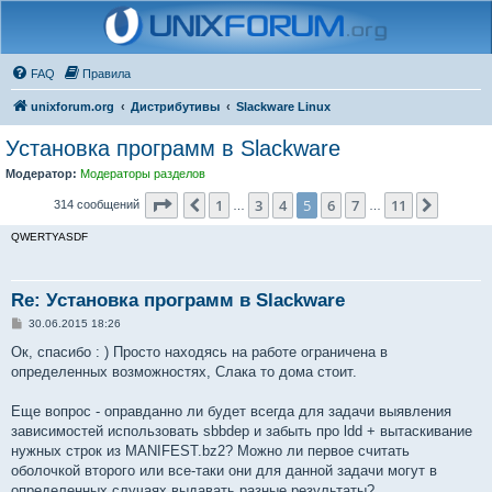
FAQ
Правила
unixforum.org
Дистрибутивы
Slackware Linux
Установка программ в Slackware
Модератор:
Модераторы разделов
Страница
5
из
11
1
3
4
5
6
7
11
Пред.
След.
314 сообщений
…
…
QWERTYASDF
Re: Установка программ в Slackware
С
30.06.2015 18:26
о
о
Ок, спасибо : ) Просто находясь на работе ограничена в
б
определенных возможностях, Слака то дома стоит.
щ
е
н
Еще вопрос - оправданно ли будет всегда для задачи выявления
и
е
зависимостей использовать sbbdep и забыть про ldd + вытаскивание
нужных строк из MANIFEST.bz2? Можно ли первое считать
оболочкой второго или все-таки они для данной задачи могут в
определенных случаях выдавать разные результаты?