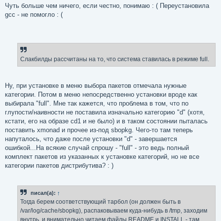
Чуть больше чем ничего, если честно, понимаю : ( Переустановила
gcc - не помогло : (
Слакбилды рассчитаны на то, что система ставилась в режиме full.
Ну, при установке в меню выбора пакетов отмечала нужные
категории. Потом в меню непосредственно установки вроде как
выбирала "full". Мне так кажется, что проблема в том, что по
глупости/наивности не поставила изначально категорию "d" (хотя,
кстати, его на образе cd1 и не было) и в таком состоянии пыталась
поставить xmonad и прочее из-под sbopkg. Чего-то там теперь
напуталось, что даже после установки "d" - завершается
ошибкой...На всякие случай спрошу - "full" - это ведь полный
комплект пакетов из указанных к установке категорий, но не все
категории пакетов дистрибутива? : )
писал(а):
↑
Тогда берем соответствующий тарбол (он должен быть в
/var/log/cache/sbopkg), распаковываем куда-нибудь в /tmp, заходим
внутрь, и внимательно читаем файлы README и INSTALL - там