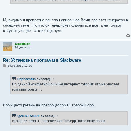
М, видимо я превратно поняла написанное Вами про этот генератор в
соседней теме. Ну, что он генерирует файлы все все, а не только
отсутствующие - это и отпугнуло.
Bizdelnick
Модератор
Re: Установка программ в Slackware
С
14.07.2015 12:26
о
о
б
Hephaestus
писал(а):
↑
щ
е
По данной конкретной ошибке интернет говорит, что не хватает
н
компилятора g++.
и
е
Вообще-то ругань на препроцессор C, который cpp.
QWERTYASDF
писал(а):
↑
configure: error: C preprocessor "/lib/cpp" fails sanity check