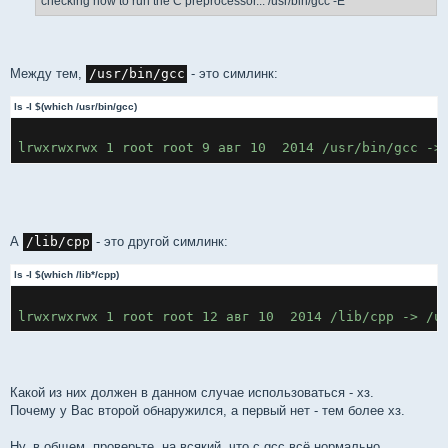
checking how to run the C preprocessor... /usr/bin/gcc -E
Между тем,
/usr/bin/gcc
- это симлинк:
ls -l $(which /usr/bin/gcc)
А
/lib/cpp
- это другой симлинк:
ls -l $(which /lib*/cpp)
Какой из них должен в данном случае использоваться - хз.
Почему у Вас второй обнаружился, а первый нет - тем более хз.
Ну, в общем, проверьте, на всякий, что с gcc всё нормально,