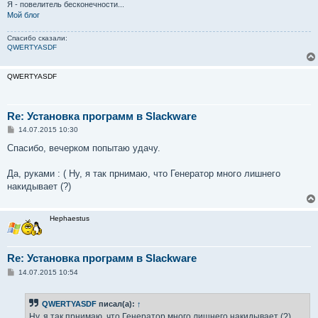
Я - повелитель бесконечности...
Мой блог
Спасибо сказали:
QWERTYASDF
QWERTYASDF
Re: Установка программ в Slackware
С
14.07.2015 10:30
о
о
Спасибо, вечерком попытаю удачу.
б
щ
е
Да, руками : ( Ну, я так прнимаю, что Генератор много лишнего
н
накидывает (?)
и
е
Hephaestus
Re: Установка программ в Slackware
С
14.07.2015 10:54
о
о
б
QWERTYASDF
писал(а):
↑
щ
е
Ну, я так прнимаю, что Генератор много лишнего накидывает (?)