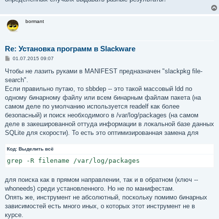
bormant
Re: Установка программ в Slackware
С
01.07.2015 09:07
о
о
Чтобы не лазить руками в MANIFEST предназначен "slackpkg file-
б
search".
щ
е
Если правильно путаю, то sbbdep -- это такой массовый ldd по
н
одному бинарному файлу или всем бинарным файлам пакета (на
и
е
самом деле по умолчанию используется readelf как более
безопасный) и поиск необходимого в /var/log/packages (на самом
деле в закешированной оттуда информации в локальной базе данных
SQLite для скорости). То есть это оптимизированная замена для
Код:
Выделить всё
grep -R filename /var/log/packages
для поиска как в прямом направлении, так и в обратном (ключ --
whoneeds) среди установленного. Но не по манифестам.
Опять же, инструмент не абсолютный, поскольку помимо бинарных
зависимостей есть много иных, о которых этот инструмент не в
курсе.