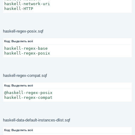
haskell-network-uri

haskell-HTTP
haskell-regex-posix.sqf
Код:
Выделить всё
haskell-regex-base

haskell-regex-posix
haskell-regex-compat.sqf
Код:
Выделить всё
@haskell-regex-posix

haskell-regex-compat
haskell-data-default-instances-dlist.sqf
Код:
Выделить всё