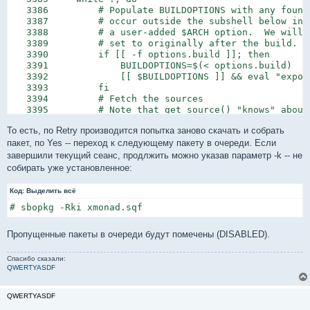
   3386         # Populate BUILDOPTIONS with any found
   3387         # occur outside the subshell below in 
   3388         # a user-added $ARCH option.  We will 
   3389         # set to originally after the build.

   3390         if [[ -f options.build ]]; then

   3391             BUILDOPTIONS=$(< options.build)

   3392             [[ $BUILDOPTIONS ]] && eval "export
   3393         fi

   3394         # Fetch the sources

   3395         # Note that get_source() "knows" about
   3396         # necessarily a download.

То есть, по Retry производится попытка заново скачать и собрать
   3397         # If the sources are successfully fetc
   3398         if get_source $PKGNAME.info.build; then
пакет, по Yes -- переход к следующему пакету в очереди. Если
   3399             if [[ $QUEUETYPE == download ]]; th
завершили текущий сеанс, продлжить можно указав параметр -k -- не
   3400                 echo "Done downloading source f
собирать уже установленное:
   3401                 return 1

   3402             fi

Код:
Выделить всё
   3403             build_package $PKGNAME

# sbopkg -Rki xmonad.sqf
   3404         fi

   3405

   3406         # Let's see the result

Пропущенные пакеты в очереди будут помечены (DISABLED).
   3407         if [ -f $SB_OUTPUT/*.t?z ]; then

   3408             RETVAL=0

Спасибо сказали:
   3409             break

QWERTYASDF
   3410         else

   3411             echo "  Error occurred with build.
QWERTYASDF
   3412                 >> $TMPSUMMARYLOG

   3413             echo
