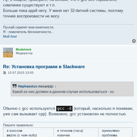
симлинки существуют и т.п.
Больше пока идей нету. У меня нет 32-битной системы, поэтому
точнее воспроизвести не могу.
Пускай скрипят мои конечности.
Я - повелитель бесконечности...
Мой блог
Bizdelnick
Модератор
Re: Установка программ в Slackware
С
15.07.2015 13:05
о
о
б
Hephaestus
писал(а):
↑
щ
е
Какой из них должен в данном случае использоваться - хз.
н
и
е
Обычно с gcc используется
gcc -E
(который, насколько я понимаю,
уже сам вызывает cpp). Возможно, gcc установлен не полностью.
Пишите правильно:
в консол
и
в течени
е
(часа)
приемл
е
мо
вк
у́пе
(с чем-либо)
нович
о
к
пробле
м
а