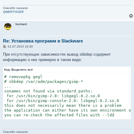
Спасибо сказали:
QWERTYASDF
bormant
Re: Установка программ в Slackware
С
01.07.2015 10:30
о
о
При отсутствующих зависимостях вывод sbbdep содержит
б
информацию о них примерно в таком виде:
щ
е
н
Код:
Выделить всё
и
е
# removepkg gegl

# sbbdep /var/adm/packages/gimp-*

...

sonames not found via standard paths:

 for /usr/bin/gimp-2.8: libgegl-0.2.so.0

 for /usr/bin/gimp-console-2.8: libgegl-0.2.so.0

this does not necessarily mean there is a problem

the application can either have its own environment or
you can re-check the affected files with --ldd
Спасибо сказали: