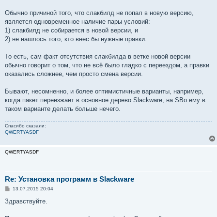
Обычно причиной того, что слакбилд не попал в новую версию,
является одновременное наличие пары условий:
1) слакбилд не собирается в новой версии, и
2) не нашлось того, кто внес бы нужные правки.
То есть, сам факт отсутствия слакбилда в ветке новой версии
обычно говорит о том, что не всё было гладко с переездом, а правки
оказались сложнее, чем просто смена версии.
Бывают, несомненно, и более оптимистичные варианты, например,
когда пакет переезжает в основное дерево Slackware, на SBo ему в
таком варианте делать больше нечего.
Спасибо сказали:
QWERTYASDF
QWERTYASDF
Re: Установка программ в Slackware
С
13.07.2015 20:04
о
о
Здравствуйте.
б
щ