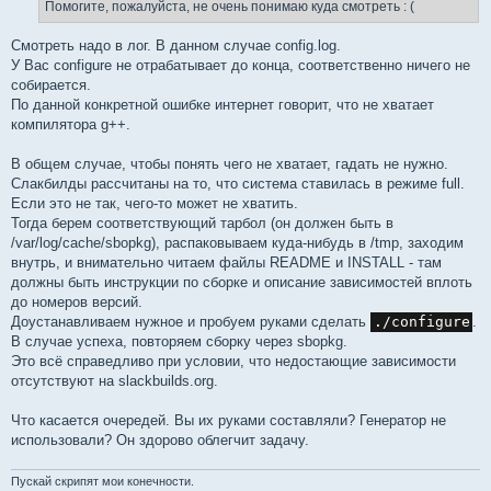
е
Помогите, пожалуйста, не очень понимаю куда смотреть : (
н
и
е
Смотреть надо в лог. В данном случае config.log.
У Вас configure не отрабатывает до конца, соответственно ничего не
собирается.
По данной конкретной ошибке интернет говорит, что не хватает
компилятора g++.
В общем случае, чтобы понять чего не хватает, гадать не нужно.
Слакбилды рассчитаны на то, что система ставилась в режиме full.
Если это не так, чего-то может не хватить.
Тогда берем соответствующий тарбол (он должен быть в
/var/log/cache/sbopkg), распаковываем куда-нибудь в /tmp, заходим
внутрь, и внимательно читаем файлы README и INSTALL - там
должны быть инструкции по сборке и описание зависимостей вплоть
до номеров версий.
Доустанавливаем нужное и пробуем руками сделать
./configure
.
В случае успеха, повторяем сборку через sbopkg.
Это всё справедливо при условии, что недостающие зависимости
отсутствуют на slackbuilds.org.
Что касается очередей. Вы их руками составляли? Генератор не
использовали? Он здорово облегчит задачу.
Пускай скрипят мои конечности.