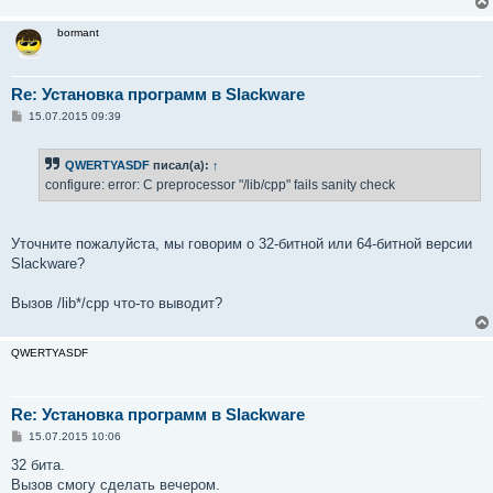
bormant
Re: Установка программ в Slackware
С
15.07.2015 09:39
о
о
б
QWERTYASDF
писал(а):
↑
щ
е
configure: error: C preprocessor "/lib/cpp" fails sanity check
н
и
е
Уточните пожалуйста, мы говорим о 32-битной или 64-битной версии
Slackware?
Вызов /lib*/cpp что-то выводит?
QWERTYASDF
Re: Установка программ в Slackware
С
15.07.2015 10:06
о
о
32 бита.
б
Вызов смогу сделать вечером.
щ