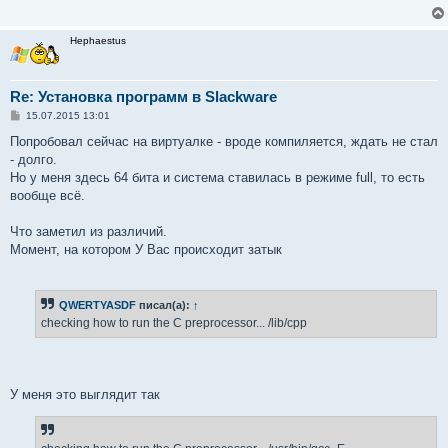
е
н
и
Hephaestus
е
Re: Установка программ в Slackware
С
15.07.2015 13:01
о
о
Попробовал сейчас на виртуалке - вроде компиляется, ждать не стал
б
- долго.
щ
е
Но у меня здесь 64 бита и система ставилась в режиме full, то есть
н
вообще всё.
и
е
Что заметил из различий.
Момент, на котором У Вас происходит затык
QWERTYASDF
писал(а):
↑
checking how to run the C preprocessor... /lib/cpp
У меня это выглядит так