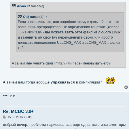
б
ArkanJR
писал(а):
↑
щ
е
н
Olej
писал(а):
↑
и
е
Если всего лишь это, или подобное этому в дальнейшем - это
всего лишь препроцессорные определения констант (#define
...) из <limits.h> -
вы можете взять этот файл из любого Linux
и заменить им свой (ну переименуйте свой)
, или просто
дописать определения ULLONG_MAX и LLONG_MAX ... делов
то?
А зачем мне менять свой limits.h или переименовывать его?
А зачем вам тогда вообще
упражняться
в компиляции?
виктор ус
Re: MCBC 3.0+
С
15.06.2016 22:05
о
о
добрый вечер, проблема нарисовалась еще одна, есть инсталляторы
б