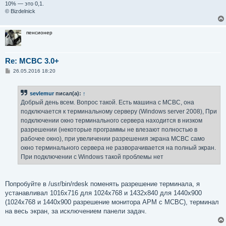
10% — это 0,1.
© Bizdelnick
пенсионер
Re: MCBC 3.0+
С
26.05.2016 18:20
о
о
б
sevlemur
писал(а):
↑
щ
е
Добрый день всем. Вопрос такой. Есть машина с МСВС, она
н
подключается к терминальному серверу (Windows server 2008), При
и
е
подключении окно терминального сервера находится в низком
разрешении (некоторые программы не влезают полностью в
рабочее окно), при увеличении разрешения экрана МСВС само
окно терминального сервера не разворачивается на полный экран.
При подключении с Windows такой проблемы нет
Попробуйте в /usr/bin/rdesk поменять разрешение терминала, я
устанавливал 1016х716 для 1024х768 и 1432х840 для 1440х900
(1024х768 и 1440х900 разрешение монитора АРМ с МСВС), терминал
на весь экран, за исключением панели задач.