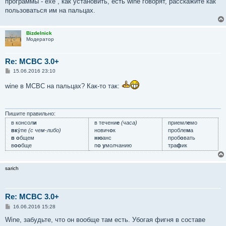
программы - ехе , как установить, есть wine говорят, расскажите как
щ
е
пользоваться им на пальцах.
н
и
е
Bizdelnick
Модератор
Re: MCBC 3.0+
С
15.06.2016 23:10
о
о
wine в МСВС на пальцах? Как-то так:
б
щ
е
н
и
Пишите правильно:
е
в консол
и
в течени
е
(часа)
приемл
е
мо
вк
у́пе
(с чем-либо)
нович
о
к
пробле
м
а
в о
бщем
ню
анс
проб
о
вать
в
оо
бще
п
о у
молчанию
тра
ф
ик
sarich
Re: MCBC 3.0+
С
16.06.2016 15:28
о
о
Wine, забудьте, что он вообще там есть. Убогая фигня в составе
б