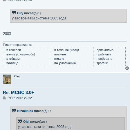
о
о
б
Olej
писал(а):
↑
щ
е
у вас всё-таки система 2005 года
н
и
е
2003
Пишите правильно:
в консол
и
в течени
е
(часа)
приемл
е
мо
вк
у́пе
(с чем-либо)
нович
о
к
пробле
м
а
в о
бщем
ню
анс
проб
о
вать
в
оо
бще
п
о у
молчанию
тра
ф
ик
Olej
Re: MCBC 3.0+
С
29.05.2016 22:52
о
о
б
Bizdelnick
писал(а):
↑
щ
е
н
Olej
писал(а):
↑
и
е
у вас всё-таки система 2005 года