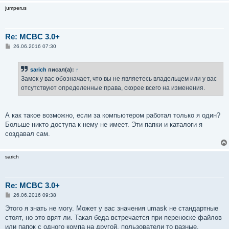
jumperus
Re: MCBC 3.0+
С
26.06.2016 07:30
о
о
б
sarich
писал(а):
↑
щ
е
Замок у вас обозначает, что вы не являетесь владельцем или у вас
н
отсутствуют определенные права, скорее всего на изменения.
и
е
А как такое возможно, если за компьютером работал только я один?
Больше никто доступа к нему не имеет. Эти папки и каталоги я
создавал сам.
sarich
Re: MCBC 3.0+
С
26.06.2016 09:38
о
о
Этого я знать не могу. Может у вас значения umask не стандартные
б
стоят, но это врят ли. Такая беда встречается при переноске файлов
щ
е
или папок с одного компа на другой, пользователи то разные.