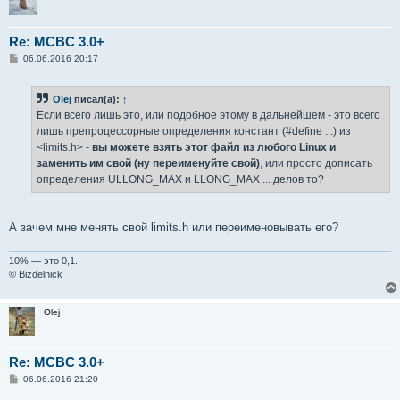
Re: MCBC 3.0+
С
06.06.2016 20:17
о
о
б
Olej
писал(а):
↑
щ
е
Если всего лишь это, или подобное этому в дальнейшем - это всего
н
лишь препроцессорные определения констант (#define ...) из
и
е
<limits.h> -
вы можете взять этот файл из любого Linux и
заменить им свой (ну переименуйте свой)
, или просто дописать
определения ULLONG_MAX и LLONG_MAX ... делов то?
А зачем мне менять свой limits.h или переименовывать его?
10% — это 0,1.
© Bizdelnick
Olej
Re: MCBC 3.0+
С
06.06.2016 21:20
о
о