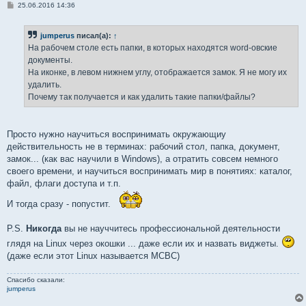
С
25.06.2016 14:36
о
о
б
jumperus
писал(а):
↑
щ
е
На рабочем столе есть папки, в которых находятся word-овские
н
документы.
и
е
На иконке, в левом нижнем углу, отображается замок. Я не могу их
удалить.
Почему так получается и как удалить такие папки/файлы?
Просто нужно научиться воспринимать окружающиу
действительность не в терминах: рабочий стол, папка, документ,
замок... (как вас научили в Windows), а отратить совсем немного
своего времени, и научиться воспринимать мир в понятиях: каталог,
файл, флаги доступа и т.п.
И тогда сразу - попустит.
P.S.
Никогда
вы не науччитесь профессиональной деятельности
глядя на Linux через окошки ... даже если их и назвать виджеты.
(даже если этот Linux называется МСВС)
Спасибо сказали:
jumperus