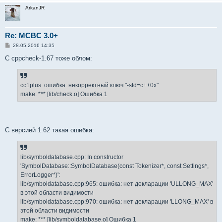
ArkanJR
Re: MCBC 3.0+
С
28.05.2016 14:35
о
о
С cppcheck-1.67 тоже облом:
б
щ
е
н
cc1plus: ошибка: некорректный ключ "-std=c++0x"
и
е
make: *** [lib/check.o] Ошибка 1
С версией 1.62 такая ошибка:
lib/symboldatabase.cpp: In constructor
'SymbolDatabase::SymbolDatabase(const Tokenizer*, const Settings*,
ErrorLogger*)':
lib/symboldatabase.cpp:965: ошибка: нет декларации 'ULLONG_MAX'
в этой области видимости
lib/symboldatabase.cpp:970: ошибка: нет декларации 'LLONG_MAX' в
этой области видимости
make: *** [lib/symboldatabase.o] Ошибка 1