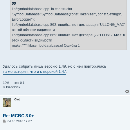
н
и
е
lib/symboldatabase.cpp: In constructor
'SymbolDatabase::SymbolDatabase(const Tokenizer*, const Settings*,
ErrorLogger*)':
lib/symboldatabase.cpp:862: ошибка: нет декларации 'ULLONG_MAX'
в этой области видимости
lib/symboldatabase.cpp:869: ошибка: нет декларации 'LLONG_MAX' в
этой области видимости
make: *** [lib/symboldatabase.o] Ошибка 1
Удалось собрать лишь версию 1.49, но с ней повторилась
та же история, что и с версией 1.47
.
10% — это 0,1.
© Bizdelnick
Olej
Re: MCBC 3.0+
С
04.06.2016 17:07
о
о