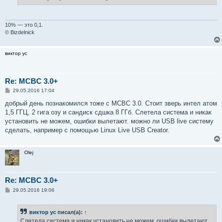
10% — это 0,1.
© Bizdelnick
виктор ус
Re: MCBC 3.0+
С
29.05.2016 17:04
о
о
добрый день познакомился тоже с МСВС 3.0. Стоит зверь интел атом
б
1,5 ГГЦ, 2 гига озу и сандиск сдшка 8 ГГб. Слетела система и никак
щ
е
установить не можем, ошибки вылетают. можно ли USB live систему
н
сделать, например с помощью Linux Live USB Creator.
и
е
Olej
Re: MCBC 3.0+
С
29.05.2016 19:06
о
о
б
виктор ус
писал(а):
↑
щ
е
Слетела система и никак установить не можем, ошибки вылетают.