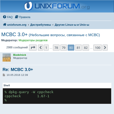
FAQ
Правила
unixforum.org
Дистрибутивы
Другие Linux-ы и Unix-ы
MCBC 3.0+
(Небольшие вопросы, связанные с МСВС)
Модератор:
Модераторы разделов
Страница
80
из
100
1
78
79
80
81
82
100
Пред.
Сле
2988 сообщений
…
…
Bizdelnick
Модератор
Re: MCBC 3.0+
С
10.05.2016 12:39
о
о
б
Shell
щ
е
% dpkg-query -W cppcheck

н
cppcheck	1.67-1

и
е
%