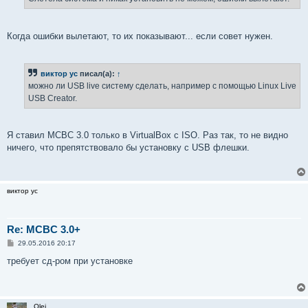
н
и
е
Когда ошибки вылетают, то их показывают... если совет нужен.
виктор ус
писал(а):
↑
можно ли USB live систему сделать, например с помощью Linux Live
USB Creator.
Я ставил МСВС 3.0 только в VirtualBox с ISO. Раз так, то не видно
ничего, что препятствовало бы установку с USB флешки.
виктор ус
Re: MCBC 3.0+
С
29.05.2016 20:17
о
о
требует сд-ром при установке
б
щ
е
н
и
Olej