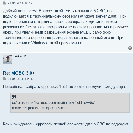
С
21.05.2016 10:19
о
о
Добрый день всем. Вопрос такой. Есть машина с МСВС, она
б
подключается к терминальному серверу (Windows server 2008), При
щ
е
подключении окно терминального сервера находится в низком
н
разрешении (некоторые программы не влезают полностью в рабочее
и
е
окно), при увеличении разрешения экрана МСВС само окно
терминального сервера не разворачивается на полный экран. При
подключении с Windows такой проблемы нет
ArkanJR
Re: MCBC 3.0+
С
21.05.2016 11:14
о
о
Попробовал собрать cppcheck 1.73, но в ответ получил следующее:
б
щ
е
н
cc1plus: ошибка: некорректный ключ "-std=c++0x"
и
е
make: *** [lib/astutils.o] Ошибка 1
Как и ожидалось, cppcheck первой свежести для МСВС не подходит.