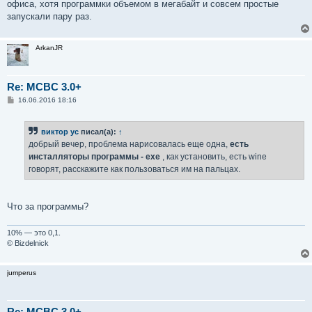
офиса, хотя программки объемом в мегабайт и совсем простые
щ
е
запускали пару раз.
н
и
е
ArkanJR
Re: MCBC 3.0+
С
16.06.2016 18:16
о
о
б
виктор ус
писал(а):
↑
щ
е
добрый вечер, проблема нарисовалась еще одна,
есть
н
инсталляторы программы - ехе
, как установить, есть wine
и
е
говорят, расскажите как пользоваться им на пальцах.
Что за программы?
10% — это 0,1.
© Bizdelnick
jumperus
Re: MCBC 3.0+