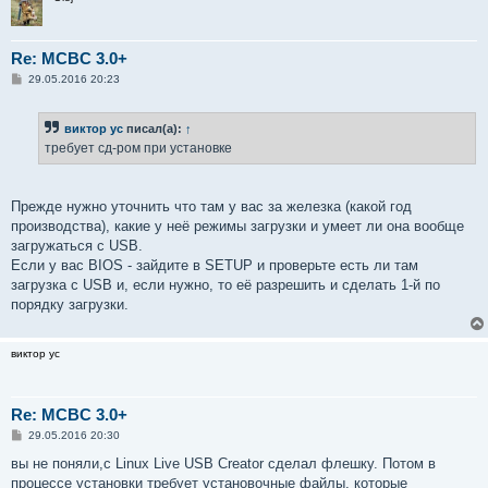
е
Re: MCBC 3.0+
С
29.05.2016 20:23
о
о
б
виктор ус
писал(а):
↑
щ
е
требует сд-ром при установке
н
и
е
Прежде нужно уточнить что там у вас за железка (какой год
производства), какие у неё режимы загрузки и умеет ли она вообще
загружаться с USB.
Если у вас BIOS - зайдите в SETUP и проверьте есть ли там
загрузка с USB и, если нужно, то её разрешить и сделать 1-й по
порядку загрузки.
виктор ус
Re: MCBC 3.0+
С
29.05.2016 20:30
о
о
вы не поняли,с Linux Live USB Creator сделал флешку. Потом в
б
процессе установки требует установочные файлы, которые
щ