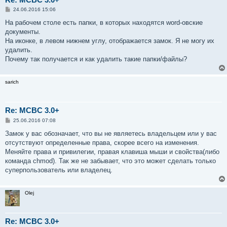
С
24.06.2016 15:06
о
о
На рабочем столе есть папки, в которых находятся word-овские
б
документы.
щ
е
На иконке, в левом нижнем углу, отображается замок. Я не могу их
н
удалить.
и
е
Почему так получается и как удалить такие папки/файлы?
sarich
Re: MCBC 3.0+
С
25.06.2016 07:08
о
о
Замок у вас обозначает, что вы не являетесь владельцем или у вас
б
отсутствуют определенные права, скорее всего на изменения.
щ
е
Меняйте права и привилегии, правая клавиша мыши и свойства(либо
н
команда chmod). Так же не забывает, что это может сделать только
и
е
суперпользователь или владелец.
Olej
Re: MCBC 3.0+