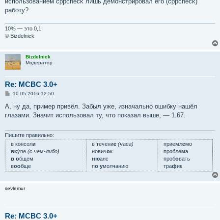
использованием cppcheck лишь демонстрировал его (cppcheck)
работу?
10% — это 0,1.
© Bizdelnick
Bizdelnick
Модератор
Re: MCBC 3.0+
С
10.05.2016 12:50
о
о
А, ну да, пример привёл. Забыл уже, изначально ошибку нашёл
б
глазами. Значит использовал ту, что показал выше, — 1.67.
щ
е
н
и
Пишите правильно:
е
в консол
и
в течени
е
(часа)
приемл
е
мо
вк
у́пе
(с чем-либо)
нович
о
к
пробле
м
а
в о
бщем
ню
анс
проб
о
вать
в
оо
бще
п
о у
молчанию
тра
ф
ик
sevlemur
Re: MCBC 3.0+