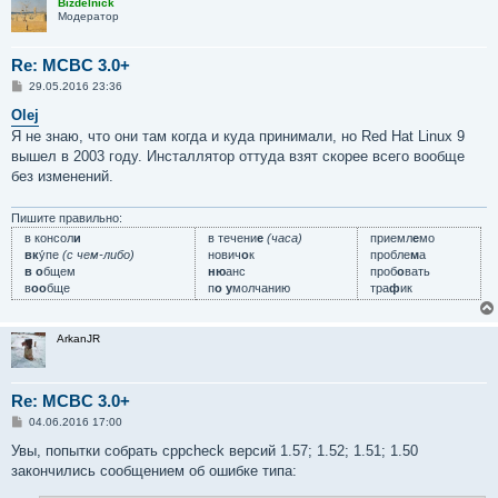
Bizdelnick
Модератор
Re: MCBC 3.0+
С
29.05.2016 23:36
о
о
Olej
б
Я не знаю, что они там когда и куда принимали, но Red Hat Linux 9
щ
е
вышел в 2003 году. Инсталлятор оттуда взят скорее всего вообще
н
без изменений.
и
е
Пишите правильно:
в консол
и
в течени
е
(часа)
приемл
е
мо
вк
у́пе
(с чем-либо)
нович
о
к
пробле
м
а
в о
бщем
ню
анс
проб
о
вать
в
оо
бще
п
о у
молчанию
тра
ф
ик
ArkanJR
Re: MCBC 3.0+
С
04.06.2016 17:00
о
о
Увы, попытки собрать cppcheck версий 1.57; 1.52; 1.51; 1.50
б
закончились сообщением об ошибке типа:
щ
е