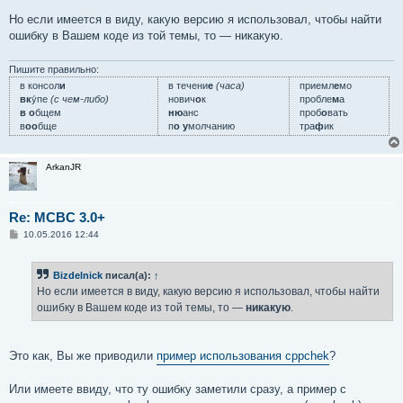
Но если имеется в виду, какую версию я использовал, чтобы найти
ошибку в Вашем коде из той темы, то — никакую.
Пишите правильно:
в консол
и
в течени
е
(часа)
приемл
е
мо
вк
у́пе
(с чем-либо)
нович
о
к
пробле
м
а
в о
бщем
ню
анс
проб
о
вать
в
оо
бще
п
о у
молчанию
тра
ф
ик
ArkanJR
Re: MCBC 3.0+
С
10.05.2016 12:44
о
о
б
Bizdelnick
писал(а):
↑
щ
е
Но если имеется в виду, какую версию я использовал, чтобы найти
н
ошибку в Вашем коде из той темы, то —
никакую
.
и
е
Это как, Вы же приводили
пример использования cppchek
?
Или имеете ввиду, что ту ошибку заметили сразу, а пример с