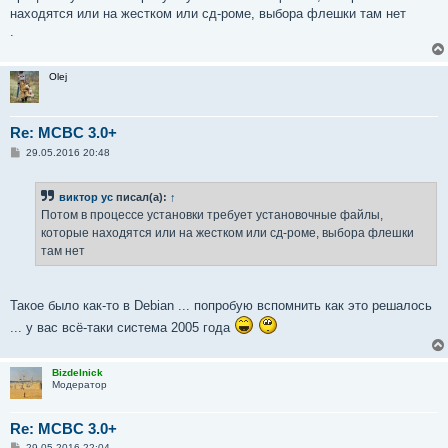
е
находятся или на жестком или сд-роме, выбора флешки там нет
н
.
и
е
Olej
Re: MCBC 3.0+
С
29.05.2016 20:48
о
о
б
виктор ус
писал(а):
↑
щ
е
Потом в процессе установки требует установочные файлы,
н
которые находятся или на жестком или сд-роме, выбора флешки
и
е
там нет
Такое было как-то в Debian ... попробую вспомнить как это решалось
... у вас всё-таки система 2005 года
Bizdelnick
Модератор
Re: MCBC 3.0+
С
29.05.2016 22:04