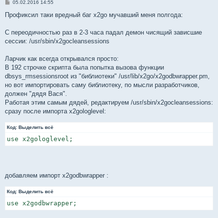
С
05.02.2016 14:55
о
о
Профиксил таки вредный баг x2go мучавший меня полгода:
б
щ
е
С переодичностью раз в 2-3 часа падал демон чисящий зависшие
н
сессии: /usr/sbin/x2gocleansessions
и
е
Ларчик как всегда открывался просто:
В 192 строчке скрипта была попытка вызова функции
dbsys_rmsessionsroot из "библиотеки" /usr/lib/x2go/x2godbwrapper.pm,
но вот импортировать саму библиотеку, по мысли разработчиков,
должен "дядя Вася".
Работая этим самым дядей, редактируем /usr/sbin/x2gocleansessions:
сразу после импорта x2gologlevel:
Код:
Выделить всё
use x2gologlevel;
добавляем импорт x2godbwrapper :
Код:
Выделить всё
use x2godbwrapper;