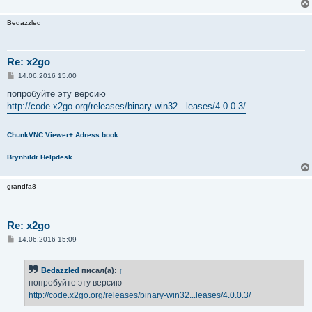
Bedazzled
Re: x2go
С
14.06.2016 15:00
о
о
попробуйте эту версию
б
http://code.x2go.org/releases/binary-win32...leases/4.0.0.3/
щ
е
н
и
ChunkVNC Viewer+ Adress book
е
Brynhildr Helpdesk
grandfa8
Re: x2go
С
14.06.2016 15:09
о
о
б
Bedazzled
писал(а):
↑
щ
е
попробуйте эту версию
н
http://code.x2go.org/releases/binary-win32...leases/4.0.0.3/
и
е