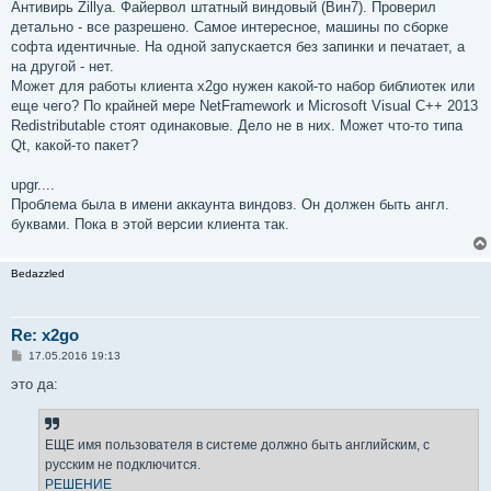
Антивирь Zillya. Файервол штатный виндовый (Вин7). Проверил
детально - все разрешено. Самое интересное, машины по сборке
софта идентичные. На одной запускается без запинки и печатает, а
на другой - нет.
Может для работы клиента x2go нужен какой-то набор библиотек или
еще чего? По крайней мере NetFramework и Microsoft Visual C++ 2013
Redistributable стоят одинаковые. Дело не в них. Может что-то типа
Qt, какой-то пакет?
upgr....
Проблема была в имени аккаунта виндовз. Он должен быть англ.
буквами. Пока в этой версии клиента так.
Bedazzled
Re: x2go
С
17.05.2016 19:13
о
о
это да:
б
щ
е
н
ЕЩЕ имя пользователя в системе должно быть английским, с
и
е
русским не подключится.
РЕШЕНИЕ