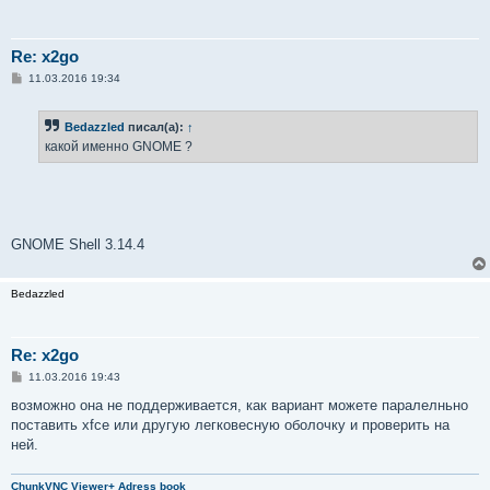
Re: x2go
С
11.03.2016 19:34
о
о
б
Bedazzled
писал(а):
↑
щ
е
какой именно GNOME ?
н
и
е
GNOME Shell 3.14.4
Bedazzled
Re: x2go
С
11.03.2016 19:43
о
о
возможно она не поддерживается, как вариант можете паралелньно
б
поставить xfce или другую легковесную оболочку и проверить на
щ
е
ней.
н
и
е
ChunkVNC Viewer+ Adress book