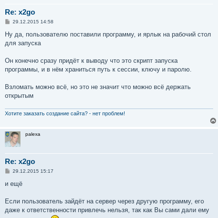
Re: x2go
С
29.12.2015 14:58
о
о
Ну да, пользователю поставили программу, и ярлык на рабочий стол
б
для запуска
щ
е
н
Он конечно сразу придёт к выводу что это скрипт запуска
и
е
программы, и в нём храниться путь к сессии, ключу и паролю.
Взломать можно всё, но это не значит что можно всё держать
открытым
Хотите заказать создание сайта? - нет проблем!
palexa
Re: x2go
С
29.12.2015 15:17
о
о
и ещё
б
щ
е
Если пользователь зайдёт на сервер через другую программу, его
н
даже к ответственности привлечь нельзя, так как Вы сами дали ему
и
е