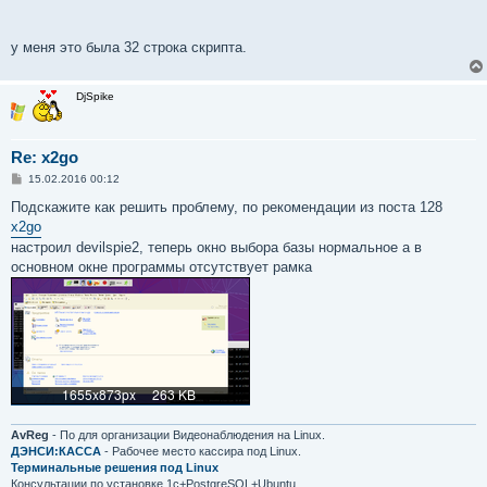
у меня это была 32 строка скрипта.
DjSpike
Re: x2go
С
15.02.2016 00:12
о
о
Подскажите как решить проблему, по рекомендации из поста 128
б
x2go
щ
е
настроил devilspie2, теперь окно выбора базы нормальное а в
н
основном окне программы отсутствует рамка
и
е
AvReg
- По для организации Видеонаблюдения на Linux.
ДЭНСИ:КАССА
- Рабочее место кассира под Linux.
Терминальные решения под Linux
Консультации по установке 1с+PostgreSQL+Ubuntu.