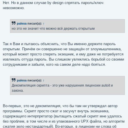
Нет. Но в данном случае by design спрятать пароль/ключ
невозможно.
palexa
писал(а):
↑
но это не значит что можно всё держать открытым
Так я Вам и пытаюсь объяснить, что Вы именно держите пароль
открытым. Причём он совершенно не защищён от злоумышленника,
который может просто спереть экзешник, и ему даже не потребуется
извлекать оттуда пароль. Вы слишком увлеклись борьбой со своими
сотрудниками и забыли, кого на самом деле надо бояться.
palexa
писал(а):
↑
Декомпиляция скрипта - это уже нарушения лицензии autoit и
закона.
Во-первых, это не декомпиляция, что бы там ни утверждал автор
программы. Скрипт просто сжат и засунут внутрь экзешника,
содержащего интерпретатор (вытащить сжатый скрипт мне удалось
без проблем, в том числе и из упакованного UPX файла, но алгоритм
сжатия зело нестандартный). Во-вторых, в лицензии ни слова об