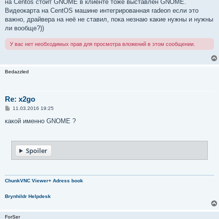
на Centos стоит GNOME в клиенте тоже выставлен GNOME.
Видеокарта на CentOS машине интегрированная radeon если это
важно, драйвера на неё не ставил, пока незнаю какие нужны и нужны
ли вообще?))
У вас нет необходимых прав для просмотра вложений в этом сообщении.
Bedazzled
Re: x2go
С
11.03.2016 19:25
о
о
какой именно GNOME ?
б
щ
е
н
Spoiler
и
е
ChunkVNC Viewer+ Adress book
Brynhildr Helpdesk
ForSer