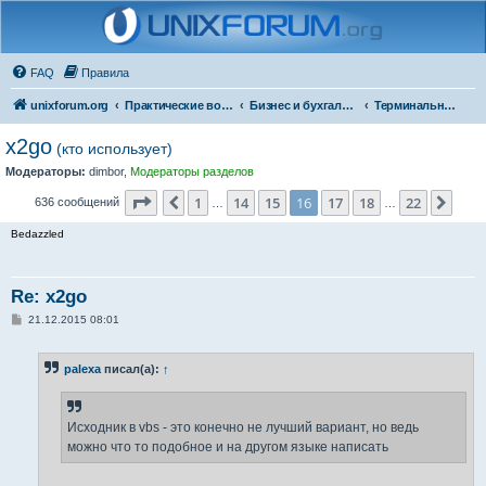
FAQ
Правила
unixforum.org
Практические вопросы
Бизнес и бухгалтерия под Линукс
Терминальные решения
x2go
(кто использует)
Модераторы:
dimbor
,
Модераторы разделов
Страница
16
из
22
1
14
15
16
17
18
22
Пред.
След
636 сообщений
…
…
Bedazzled
Re: x2go
С
21.12.2015 08:01
о
о
б
palexa
писал(а):
↑
щ
е
н
и
е
Исходник в vbs - это конечно не лучший вариант, но ведь
можно что то подобное и на другом языке написать