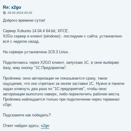
Re: x2go
С
29.03.2016 00:20
о
о
Доброго времени суток!
б
щ
е
Сервер Xubuntu 14.04.4 64-bit, XFCE.
н
X2Go сервер и клиент (windows) - последние с сайта, установлено
и
е
всё с неделю назад.
На сервере установлена 1С8.3 Linux.
Подключаюсь через X2GO клиент, запускаю 1С, в окне выбираю
базу, жму кнопку "1С:Предприятие".
Проблема: окно авторизации не показывается сразу, такое
ощущение, что оно спрятано за окном заставки 1С. Нужно в панели
задач кликнуть два раза по "1С:предприятие", чтобы окно
авторизации выползло наверх, либо переключить рабочие места.
Проблема наблюдается только при подключении через терминал
x2go.
Подскажите как победить?
Ответ найден здесь:
x2go