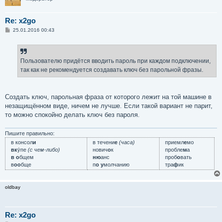
Re: x2go
С
25.01.2016 00:43
о
о
б
щ
е
Пользователю придётся вводить пароль при каждом подключении,
н
так как не рекомендуется создавать ключ без парольной фразы.
и
е
Создать ключ, парольная фраза от которого лежит на той машине в
незащищённом виде, ничем не лучше. Если такой вариант не парит,
то можно спокойно делать ключ без пароля.
Пишите правильно:
в консол
и
в течени
е
(часа)
приемл
е
мо
вк
у́пе
(с чем-либо)
нович
о
к
пробле
м
а
в о
бщем
ню
анс
проб
о
вать
в
оо
бще
п
о у
молчанию
тра
ф
ик
oldbay
Re: x2go