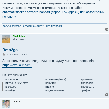
е
клиента x2go, так как идея не получила широкого обсуждения
н
Кому интересно, могут ознакомиться у меня на сайте
и
е
автоматическая вставка пароля (парольной фразы) при авторизации
по ключу
Хотите заказать создание сайта? - нет проблем!
Bizdelnick
Модератор
Re: x2go
С
29.12.2015 14:32
о
о
А вот если б была винда, или не в падлу было поставить wine...
б
https://exe2aut.com/
щ
е
н
и
Пишите правильно:
е
в консол
и
в течени
е
(часа)
приемл
е
мо
вк
у́пе
(с чем-либо)
нович
о
к
пробле
м
а
в о
бщем
ню
анс
проб
о
вать
в
оо
бще
п
о у
молчанию
тра
ф
ик
palexa