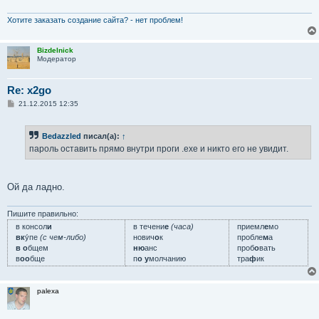
Хотите заказать создание сайта? - нет проблем!
Bizdelnick
Модератор
Re: x2go
С
21.12.2015 12:35
о
о
б
Bedazzled
писал(а):
↑
щ
е
пароль оставить прямо внутри проги .exe и никто его не увидит.
н
и
е
Ой да ладно.
Пишите правильно:
в консол
и
в течени
е
(часа)
приемл
е
мо
вк
у́пе
(с чем-либо)
нович
о
к
пробле
м
а
в о
бщем
ню
анс
проб
о
вать
в
оо
бще
п
о у
молчанию
тра
ф
ик
palexa