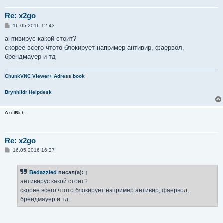
Re: x2go
С
16.05.2016 12:43
о
о
антивирус какой стоит?
б
скорее всего чтото блокирует например антивир, фаервол,
щ
е
брендмауер и тд
н
и
е
ChunkVNC Viewer+ Adress book
Brynhildr Helpdesk
AxelRich
Re: x2go
С
16.05.2016 16:27
о
о
б
Bedazzled
писал(а):
↑
щ
е
антивирус какой стоит?
н
скорее всего чтото блокирует например антивир, фаервол,
и
е
брендмауер и тд