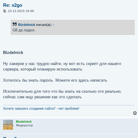
Re: x2go
С
23.12.2015 16:48
о
о
б
Bizdelnick
писал(а):
↑
щ
е
Ой да ладно.
н
и
е
Bizdelnick
Ну хакеров у нас трудно найти, ну вот есть скрипт для нашего
сервера, который планирую использовать
Хотелось бы знать пароль. Можете его здесь написать
Исключительно для того что бы знать на сколько это реально,
сейчас сам ищу решение как это сделать
Хотите заказать создание сайта? - нет проблем!
Bizdelnick
Модератор