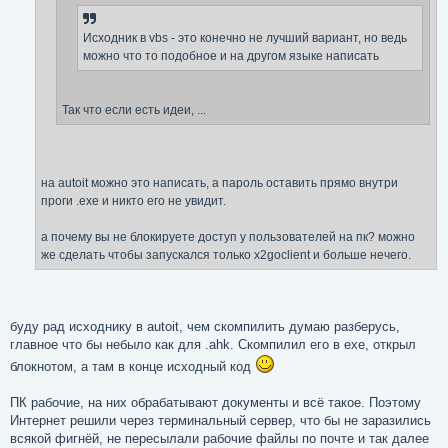
Исходник в vbs - это конечно не лучший вариант, но ведь
можно что то подобное и на другом языке написать
Так что если есть идеи, ...
на autoit можно это написать, а пароль оставить прямо внутри
проги .exe и никто его не увидит.
а почему вы не блокируете доступ у пользователей на пк? можно
же сделать чтобы запускался только x2goclient и больше нечего.
буду рад исходнику в autoit, чем скомпилить думаю разберусь,
главное что бы небыло как для .ahk. Скомпилил его в exe, открыл
блокнотом, а там в конце исходный код
ПК рабочие, на них обрабатывают документы и всё такое. Поэтому
Интернет решили через терминальный сервер, что бы не заразились
всякой фигнёй, не пересылали рабочие файлы по почте и так далее