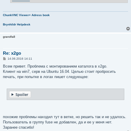
ChunkVNC Viewer+ Adress book
Brynhildr Helpdesk
grandfa8
Re: x2go
С
14.06.2016 14:11
о
о
Всем привет. Проблема с монтированием каталога в x2go.
б
Клиент на win7, серв на Ubuntu 16.04. Целью стоит пробросить
щ
е
печать, при попытке в логах пишет следующее:
н
и
е
Spoiler
похожие проблемы находил тут в ветке, но решить так и не удалось.
Пользователь в группу fuse не добавлен, да и ее у меня нет.
Заранее спасибо!