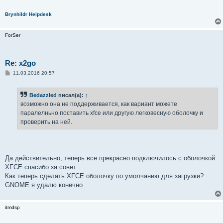
Brynhildr Helpdesk
ForSer
Re: x2go
С
11.03.2016 20:57
о
о
б
Bedazzled
писал(а):
↑
щ
е
возможно она не поддерживается, как вариант можете
н
паралелньно поставить xfce или другую легковесную оболочку и
и
е
проверить на ней.
Да действительно, теперь все прекрасно подключилось с оболочкой
XFCE спасибо за совет.
Как теперь сделать XFCE оболочку по умолчанию для загрузки?
GNOME я удалю конечно
itmdsp