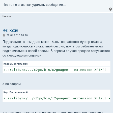
Что-то не знаю как удалить сообщение...
Radius
Re: x2go
С
22.04.2016 18:46
о
о
Подскажите, в чем дело может быть: не работает буфер обмена,
б
когда подключаюсь к локальной сессии, при этом работает если
щ
е
подключаться к новой сессии. В первом случае процесс запускается
н
со следующими опциями
и
е
Код:
Выделить всё
/usr/lib/nx/../x2go/bin/x2goagent -extension XFIXES -n
а во втором
Код:
Выделить всё
/usr/lib/nx/../x2go/bin/x2goagent -extension XFIXES -n
т.е. разница, насколько я понимаю, в том, что при подключении к