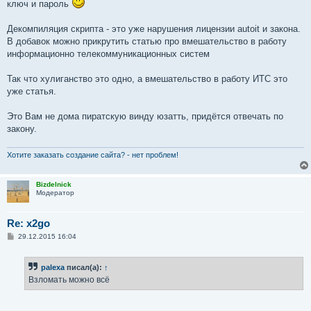
ключ и пароль
Декомпиляция скрипта - это уже нарушения лицензии autoit и закона.
В добавок можно прикрутить статью про вмешательство в работу
информационно телекоммуникационных систем
Так что хулиганство это одно, а вмешательство в работу ИТС это
уже статья.
Это Вам не дома пиратскую винду юзатть, придётся отвечать по
закону.
Хотите заказать создание сайта? - нет проблем!
Bizdelnick
Модератор
Re: x2go
С
29.12.2015 16:04
о
о
б
palexa
писал(а):
↑
щ
е
Взломать можно всё
н
и
е