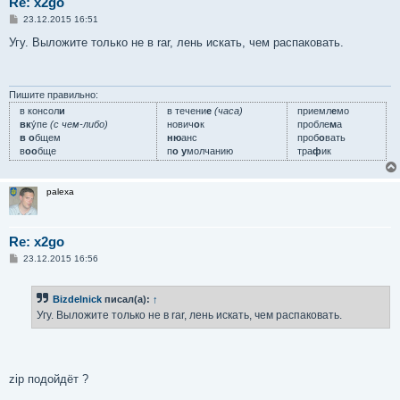
Re: x2go
С
23.12.2015 16:51
о
о
Угу. Выложите только не в rar, лень искать, чем распаковать.
б
щ
е
н
и
Пишите правильно:
е
в консол
и
в течени
е
(часа)
приемл
е
мо
вк
у́пе
(с чем-либо)
нович
о
к
пробле
м
а
в о
бщем
ню
анс
проб
о
вать
в
оо
бще
п
о у
молчанию
тра
ф
ик
palexa
Re: x2go
С
23.12.2015 16:56
о
о
б
Bizdelnick
писал(а):
↑
щ
е
Угу. Выложите только не в rar, лень искать, чем распаковать.
н
и
е
zip подойдёт ?