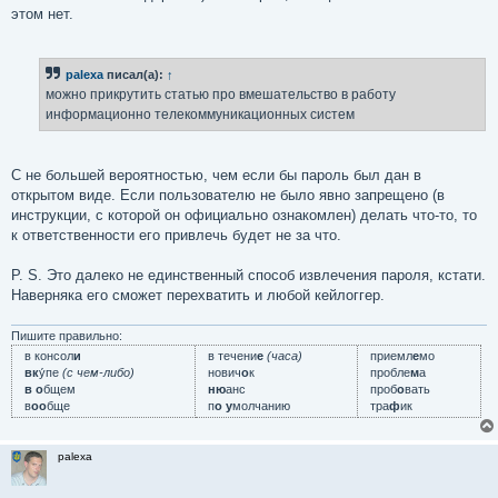
этом нет.
palexa
писал(а):
↑
можно прикрутить статью про вмешательство в работу
информационно телекоммуникационных систем
С не большей вероятностью, чем если бы пароль был дан в
открытом виде. Если пользователю не было явно запрещено (в
инструкции, с которой он официально ознакомлен) делать что-то, то
к ответственности его привлечь будет не за что.
P. S. Это далеко не единственный способ извлечения пароля, кстати.
Наверняка его сможет перехватить и любой кейлоггер.
Пишите правильно:
в консол
и
в течени
е
(часа)
приемл
е
мо
вк
у́пе
(с чем-либо)
нович
о
к
пробле
м
а
в о
бщем
ню
анс
проб
о
вать
в
оо
бще
п
о у
молчанию
тра
ф
ик
palexa