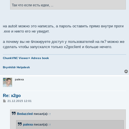
Так что если есть идеи, ...
на autoit можно это написать, а пароль оставить прямо внутри проги
.exe и никто его не увидит.
а почему вы не блокируете доступ у пользователей на пк? можно же
сделать чтобы запускался только x2goclient и больше нечего.
ChunkVNC Viewer+ Adress book
Brynhildr Helpdesk
palexa
Re: x2go
С
21.12.2015 12:01
о
о
б
Bedazzled
писал(а):
↑
щ
е
н
palexa
писал(а):
↑
и
е