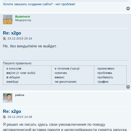
Хотите заказать создание сайта? - нет проблем!
Bizdelnick
Модератор
Re: x2go
С
23.12.2015 20:16
о
о
Не, без винды/wine не выйдет.
б
щ
е
н
и
Пишите правильно:
е
в консол
и
в течени
е
(часа)
приемл
е
мо
вк
у́пе
(с чем-либо)
нович
о
к
пробле
м
а
в о
бщем
ню
анс
проб
о
вать
в
оо
бще
п
о у
молчанию
тра
ф
ик
palexa
Re: x2go
С
29.12.2015 14:28
о
о
Я решил не писать здесь свои умозаключения по поводу
б
автоматической вставки пароля и целесообразности скрипта запуска
щ