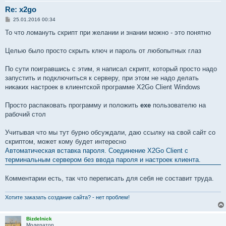
Re: x2go
С
25.01.2016 00:34
о
о
То что ломануть скрипт при желании и знании можно - это понятно
б
щ
е
Целью было просто скрыть ключ и пароль от любопытных глаз
н
и
е
По сути поигравшись с этим, я написал скрипт, который просто надо
запустить и подключиться к серверу, при этом не надо делать
никаких настроек в клиентской программе X2Go Client Windows
Просто распаковать программу и положить
exe
пользователю на
рабочий стол
Учитывая что мы тут бурно обсуждали, даю ссылку на свой сайт со
скриптом, может кому будет интересно
Автоматическая вставка пароля. Соединение X2Go Client с
терминальным сервером без ввода пароля и настроек клиента.
Комментарии есть, так что переписать для себя не составит труда.
Хотите заказать создание сайта? - нет проблем!
Bizdelnick
Модератор