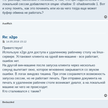
локальной сессии добавляются опции -shadow :0 -shadowmode 1. Вот
и хочу понять, как это починить или из-за чего тогда еще может
буфер обмена не работать?
AxelRich
Re: x2go
С
14.05.2016 15:12
о
о
Приветствую!
б
Использую x2go для доступа к удаленному рабочему столу на linux-
щ
е
сервере. Установил клиента на одной вин-машине - все работает,
н
ошибок нет.
и
е
На другой вин-машине после запуска клиента через несколько
секунд вылетает окно, которое мгновенно закрывается со звуком
ошибки. В логах виндовз тишина. При этом сохраняется возможность
запуска сессии, но не работает печать. При отправке документа на
печать в удаленном рабочем столе возникает диалог, а на локальной
машине ни чего не происходит.
Кто сталкивался с таким?
Bedazzled