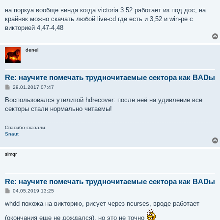
на поркуа вообще винда когда victoria 3.52 работает из под дос, на
крайняк можно скачать любой live-cd где есть и 3,52 и win-pe с
викторией 4,47-4,48
denel
Re: научите помечать трудночитаемые сектора как BADы
С
29.01.2017 07:47
о
о
Воспользовался утилитой hdrecover: после неё на удивление все
б
секторы стали нормально читаемы!
щ
е
н
Спасибо сказали:
и
Snaut
е
simqr
Re: научите помечать трудночитаемые сектора как BADы
С
04.05.2019 13:25
о
о
whdd похожа на викторию, рисует через ncurses, вроде работает
б
щ
(окончания еще не дождался), но это не точно
е