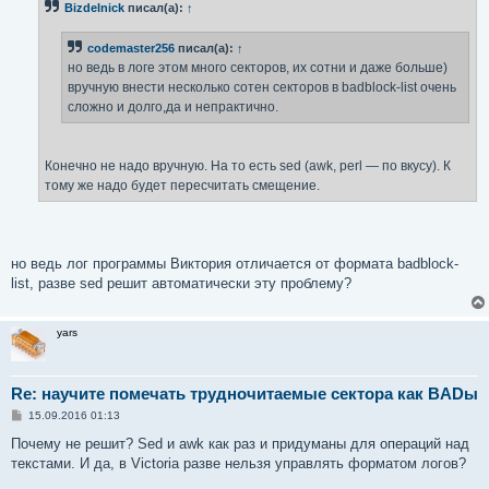
Bizdelnick
писал(а):
↑
codemaster256
писал(а):
↑
но ведь в логе этом много секторов, их сотни и даже больше)
вручную внести несколько сотен секторов в badblock-list очень
сложно и долго,да и непрактично.
Конечно не надо вручную. На то есть sed (awk, perl — по вкусу). К
тому же надо будет пересчитать смещение.
но ведь лог программы Виктория отличается от формата badblock-
list, разве sed решит автоматически эту проблему?
yars
Re: научите помечать трудночитаемые сектора как BADы
С
15.09.2016 01:13
о
о
Почему не решит? Sed и awk как раз и придуманы для операций над
б
текстами. И да, в Victoria разве нельзя управлять форматом логов?
щ
е