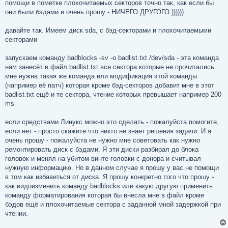
помощи в пометке плохочитаемых секторов точно так, как если бы
они были бэдами и очень прошу - НИЧЕГО ДРУГОГО ))))))
давайте так. Имеем диск sda, c бэд-секторами и плохочитаемыми
секторами
запускаем команду badblocks -sv -o badlist.txt /dev/sda - эта команда
нам занесёт в файл badlist.txt все сектора которые не прочитались.
мне нужна такая же команда или модификация этой команды
(например её патч) которая кроме бэд-секторов добавит мне в этот
badlist.txt ещё и те сектора, чтение которых превышает например 200
ms
если средствами Линукс можно это сделать - пожалуйста помогите,
если нет - просто скажите что никто не знает решения задачи. И я
очень прошу - пожалуйста не нужно мне советовать как нужно
ремонтировать диск с бэдами. Я эти диски разбирал до блока
головок и менял на убитом винте головки с донора и считывал
нужную информацию. Но в данном случае я прошу у вас не помощи
в том как избавиться от диска. Я прошу конкретно того что прошу -
как видоизменить команду badblocks или какую другую применить
команду форматирования которая бы внесла мне в файл кроме
бэдов ещё и плохочитаемые сектора с заданной мной задержкой при
чтении.