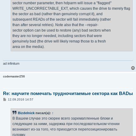
sector number parameter, then hdparm will issue a "flagged"
WRITE_UNCORRECTABLE_EXT, which causes the drive to merely flag
the sector as bad (rather than genuinely corrupt it), and
subsequent READs of the sector will fail immediately (rather
than after several retries). Note also that the --repair-
sector option can be used to restore (any) bad sectors when
they are no longer needed, including sectors that were
genuinely bad (the drive will likely remap those to a fresh
area on the media).
ad infinitum
codemaster256
Re: научите помечать трудночитаемые сектора как BADы
С
12.09.2016 14:57
о
о
б
Bizdelnick
писал(а):
↑
щ
е
В Вашем случае это скорее всего заремапленные блоки и
н
следующие за ними, задержка при последовательном чтении
и
е
возникает из-за того, что приходится перепозиционировать
головку.