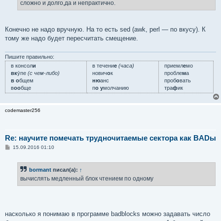
е
сложно и долго,да и непрактично.
Конечно не надо вручную. На то есть sed (awk, perl — по вкусу). К
тому же надо будет пересчитать смещение.
Пишите правильно:
в консол
и
в течени
е
(часа)
приемл
е
мо
вк
у́пе
(с чем-либо)
нович
о
к
пробле
м
а
в о
бщем
ню
анс
проб
о
вать
в
оо
бще
п
о у
молчанию
тра
ф
ик
codemaster256
Re: научите помечать трудночитаемые сектора как BADы
С
15.09.2016 01:10
о
о
б
bormant
писал(а):
↑
щ
е
вычислять медленный блок чтением по одному
н
и
е
насколько я понимаю в программе badblocks можно задавать число