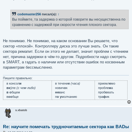
codemaster256
писал(а):
↑
Вы поймите, та задержка о которой говорите вы несущественна по
сравнению с задержкой при скорости чтения плохого сектора.
Не понимаю. Не понимаю, на каком основании Вы решаете, что
сектор «плохой». Контроллеру диска это лучше знать. Он такие
сектора ремапит. Если он этого не делает, значит проблем с чтением
нет, причина задержки в чём-то другом. Подробности надо смотреть
в SMART, а гадать о наличии или отсутствии ошибок по косвенным
параметрам бессмысленно.
Пишите правильно:
в консол
и
в течени
е
(часа)
приемл
е
мо
вк
у́пе
(с чем-либо)
нович
о
к
пробле
м
а
в о
бщем
ню
анс
проб
о
вать
в
оо
бще
п
о у
молчанию
тра
ф
ик
s.xbatob
Re: научите помечать трудночитаемые сектора как BADы