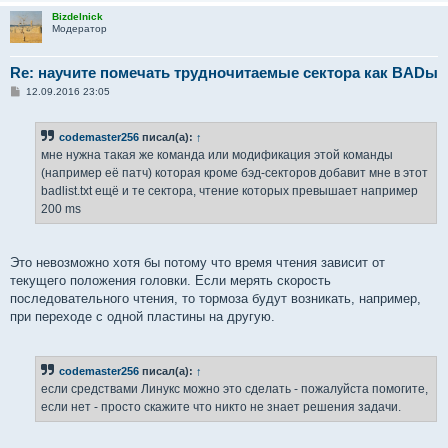
Bizdelnick
Модератор
Re: научите помечать трудночитаемые сектора как BADы
С
12.09.2016 23:05
о
о
б
codemaster256
писал(а):
↑
щ
е
мне нужна такая же команда или модификация этой команды
н
(например её патч) которая кроме бэд-секторов добавит мне в этот
и
е
badlist.txt ещё и те сектора, чтение которых превышает например
200 ms
Это невозможно хотя бы потому что время чтения зависит от
текущего положения головки. Если мерять скорость
последовательного чтения, то тормоза будут возникать, например,
при переходе с одной пластины на другую.
codemaster256
писал(а):
↑
если средствами Линукс можно это сделать - пожалуйста помогите,
если нет - просто скажите что никто не знает решения задачи.