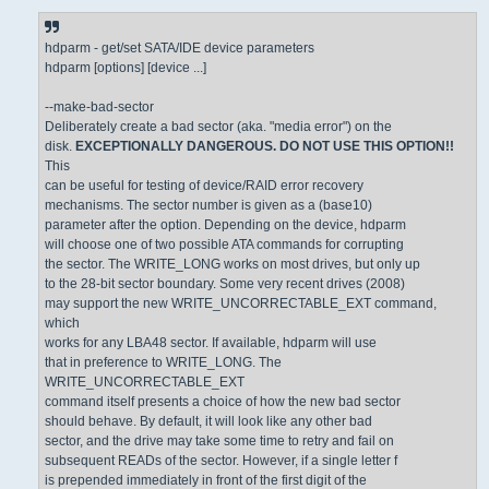
и
е
hdparm - get/set SATA/IDE device parameters
hdparm [options] [device ...]
--make-bad-sector
Deliberately create a bad sector (aka. "media error") on the
disk.
EXCEPTIONALLY DANGEROUS. DO NOT USE THIS OPTION!!
This
can be useful for testing of device/RAID error recovery
mechanisms. The sector number is given as a (base10)
parameter after the option. Depending on the device, hdparm
will choose one of two possible ATA commands for corrupting
the sector. The WRITE_LONG works on most drives, but only up
to the 28-bit sector boundary. Some very recent drives (2008)
may support the new WRITE_UNCORRECTABLE_EXT command,
which
works for any LBA48 sector. If available, hdparm will use
that in preference to WRITE_LONG. The
WRITE_UNCORRECTABLE_EXT
command itself presents a choice of how the new bad sector
should behave. By default, it will look like any other bad
sector, and the drive may take some time to retry and fail on
subsequent READs of the sector. However, if a single letter f
is prepended immediately in front of the first digit of the