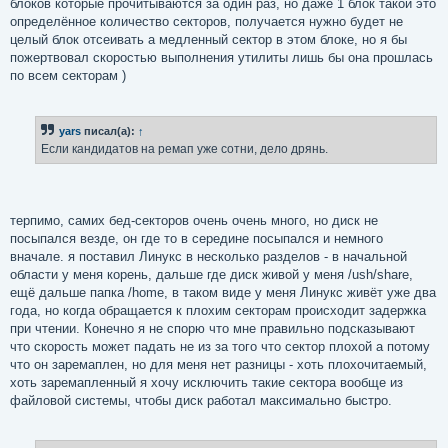
блоков которые прочитываются за один раз, но даже 1 блок такой это
определённое количество секторов, получается нужно будет не
целый блок отсеивать а медленный сектор в этом блоке, но я бы
пожертвовал скоростью выполнения утилиты лишь бы она прошлась
по всем секторам )
yars
писал(а):
↑
Если кандидатов на ремап уже сотни, дело дрянь.
терпимо, самих бед-секторов очень очень много, но диск не
посыпался везде, он где то в середине посыпался и немного
вначале. я поставил Линукс в несколько разделов - в начальной
области у меня корень, дальше где диск живой у меня /ush/share,
ещё дальше папка /home, в таком виде у меня Линукс живёт уже два
года, но когда обращается к плохим секторам происходит задержка
при чтении. Конечно я не спорю что мне правильно подсказывают
что скорость может падать не из за того что сектор плохой а потому
что он заремаплен, но для меня нет разницы - хоть плохочитаемый,
хоть заремапленный я хочу исключить такие сектора вообще из
файловой системы, чтобы диск работал максимально быстро.