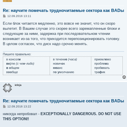
Re: научите помечать трудночитаемые сектора как BADы
С
12.09.2016 13:11
о
о
Если блок читается медленно, это вовсе не значит, что он скоро
б
вылетит. В Вашем случае это скорее всего заремапленные блоки и
щ
е
следующие за ними, задержка при последовательном чтении
н
возникает из-за того, что приходится перепозиционировать головку.
и
е
В целом согласен, что диск надо срочно менять.
Пишите правильно:
в консол
и
в течени
е
(часа)
приемл
е
мо
вк
у́пе
(с чем-либо)
нович
о
к
пробле
м
а
в о
бщем
ню
анс
проб
о
вать
в
оо
бще
п
о у
молчанию
тра
ф
ик
ieleja
Re: научите помечать трудночитаемые сектора как BADы
С
12.09.2016 13:22
о
о
никогда непробовал -
EXCEPTIONALLY DANGEROUS. DO NOT USE
б
THIS OPTION!!
щ
е
н