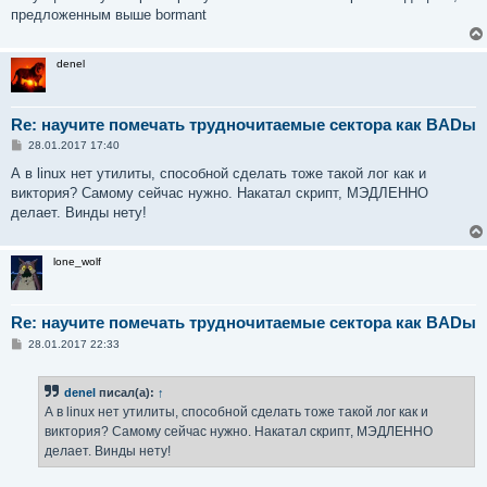
предложенным выше bormant
denel
Re: научите помечать трудночитаемые сектора как BADы
С
28.01.2017 17:40
о
о
А в linux нет утилиты, способной сделать тоже такой лог как и
б
виктория? Самому сейчас нужно. Накатал скрипт, МЭДЛЕННО
щ
е
делает. Винды нету!
н
и
е
lone_wolf
Re: научите помечать трудночитаемые сектора как BADы
С
28.01.2017 22:33
о
о
б
denel
писал(а):
↑
щ
е
А в linux нет утилиты, способной сделать тоже такой лог как и
н
виктория? Самому сейчас нужно. Накатал скрипт, МЭДЛЕННО
и
е
делает. Винды нету!