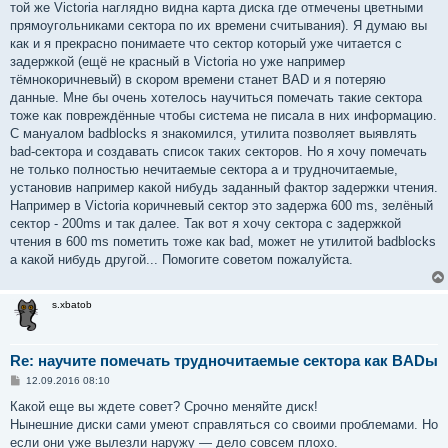
той же Victoria наглядно видна карта диска где отмечены цветными
прямоугольниками сектора по их времени считывания). Я думаю вы
как и я прекрасно понимаете что сектор который уже читается с
задержкой (ещё не красный в Victoria но уже например
тёмнокоричневый) в скором времени станет BAD и я потеряю
данные. Мне бы очень хотелось научиться помечать такие сектора
тоже как повреждённые чтобы система не писала в них информацию.
С мануалом badblocks я знакомился, утилита позволяет выявлять
bad-сектора и создавать список таких секторов. Но я хочу помечать
не только полностью нечитаемые сектора а и трудночитаемые,
установив например какой нибудь заданный фактор задержки чтения.
Например в Victoria коричневый сектор это задержа 600 ms, зелёный
сектор - 200ms и так далее. Так вот я хочу сектора с задержкой
чтения в 600 ms пометить тоже как bad, может не утилитой badblocks
а какой нибудь другой... Помогите советом пожалуйста.
s.xbatob
Re: научите помечать трудночитаемые сектора как BADы
С
12.09.2016 08:10
о
о
Какой еще вы ждете совет? Срочно меняйте диск!
б
Нынешние диски сами умеют справляться со своими проблемами. Но
щ
е
если они уже вылезли наружу — дело совсем плохо.