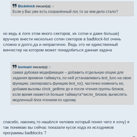
б
Bizdelnick
писал(а):
↑
щ
е
Если у Вас уже есть сохранённый лог, то за чем дело стало?
н
и
е
но ведь в логе этом много секторов, их сотни и даже больше)
вручную внести несколько сотен секторов в badblock-list очень
сложно и долго,да и непрактично. Ведь это не единственный
винчестер на котором может понадобиться данная задача
bormant
писал(а):
↑
самая дубовая модификация -- добавить отдельную опцию для
задания времени таймаута, по ней устанавливать test_func на свою
функцию, скопировать функцию test_ro(), частично изменить ее,
добавив вызовы clock_gettime до и после чтения группы блоков,
если время окажется больше таймаута*число_блоков, вычислять
медленный блок чтением по одному.
спасибо, наконец то нашёлся человек который понял чего я хочу) я
так понимаю вы сейчас показали кусок кода из исходников
программы badblocks ?