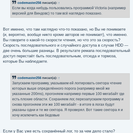
codemaster256
писал(а):
↑
щ
е
Если вы когда нибудь пользовались программой Victoria (например
н
версией для Виндовс) то там всё наглядно показано.
и
е
Вот именно, что там наглядно что-то показано, но Вы не понимаете
(и, вероятно, вообще никто кроме авторов не понимает), что именно.
Вы говорите о какой-то скорости чтения, но что это за скорость?
Скорость последовательного и случайного доступа в случае HDD —
две очень большие разницы. В результате ремапа последовательный
доступ перестаёт быть последовательным, отсюда и тормоза,
которые Вы наблюдаете.
codemaster256
писал(а):
↑
Запускаем программу, указываем ей логгировать сектора чтение
которых выше определённого порога (например мной же
указанные 200ms), прогоняем например первые 100 мегабайт где
есть плохие области. Сохраняем лог, перезапускаем программу и
снова прогоняем эти же 100 мегабайт - в итоге в логах будут
указаны одни и те же сектора. Я проверял. Вот такие сектора я и
хочу исключить как бедовые
Если у Вас уже есть сохранённый лог, то за чем дело стало?