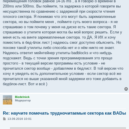
перемещения головок равное 14-16 ms , а я говорю о времени в
200ms или 500ms. Вы поймите, та задержка о которой говорите вы
несущественна по сравнению с задержкой при скорости чтения
плохого сектора. Я понимаю что это могут быть заремапленные
сектора, но вы поймите меня , поймите суть моего вопроса - я не
спрашиваю о том почему у меня на диске есть такие сектора. Я
спрашиваю о утилите которая могла бы мой вопрос решить. Если у
меня есть на винте заремапленные сектора. то ДА, Я ИХ и хочу
поместить в бед-блок лист ) надеюсь смог доступно обьяснить. Но
похоже такой утилиты либо способа нет и о нём никто не знает.
Надеюсь ответит мейнтейнер утилиты badblocks и что нибудь
подскажет. Ведь с точки зрения программирования это проще
простого - в текущей версии программы есть условие - не
прочитался сектор вообще - добавляем в бедлист. В той версии что
хочу я увидеть есть дополнительное условие - если сектор всё же
прочитался но выше указанной мной задержки его тоже добавить в
бедблок-лист. Вот и всё )
Bizdelnick
Модератор
Re: научите помечать трудночитаемые сектора как BADы
С
13.09.2016 10:01
о
о
б