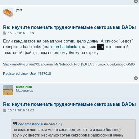
yars
Re: научите помечать трудночитаемые сектора как BADы
С
15.09.2016 00:59
о
о
Если кандидатов на ремап уже сотни, дело дрянь. А список "бэдов"
б
генерится badblocks (см.
man badblocks
), ключик
-o
, это простой
щ
е
текстовый файл, в нем по одному блоку на строку.
н
и
е
Slackware64-current/Xfce/Xiaomi Mi Notebook Pro 15.6 | Arch Linux/Xfce/Lenovo G580
-------------
Registered Linux User #557010
Bizdelnick
Модератор
Re: научите помечать трудночитаемые сектора как BADы
С
15.09.2016 01:02
о
о
б
codemaster256
писал(а):
↑
щ
е
но ведь в логе этом много секторов, их сотни и даже больше)
н
вручную внести несколько сотен секторов в badblock-list очень
и