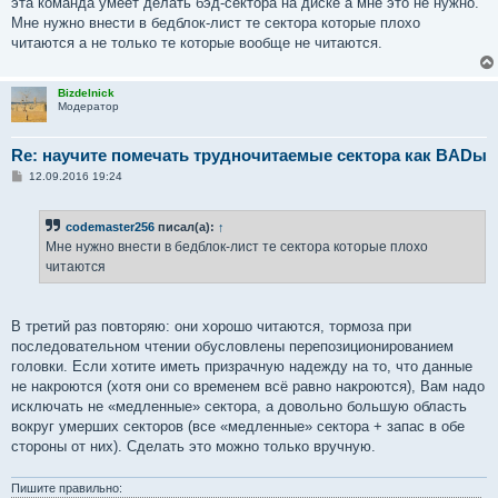
эта команда умеет делать бэд-сектора на диске а мне это не нужно.
Мне нужно внести в бедблок-лист те сектора которые плохо
читаются а не только те которые вообще не читаются.
Bizdelnick
Модератор
Re: научите помечать трудночитаемые сектора как BADы
С
12.09.2016 19:24
о
о
б
codemaster256
писал(а):
↑
щ
е
Мне нужно внести в бедблок-лист те сектора которые плохо
н
читаются
и
е
В третий раз повторяю: они хорошо читаются, тормоза при
последовательном чтении обусловлены перепозиционированием
головки. Если хотите иметь призрачную надежду на то, что данные
не накроются (хотя они со временем всё равно накроются), Вам надо
исключать не «медленные» сектора, а довольно большую область
вокруг умерших секторов (все «медленные» сектора + запас в обе
стороны от них). Сделать это можно только вручную.
Пишите правильно: