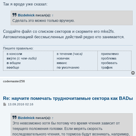
Так я вроде уже сказал:
Bizdelnick
писал(а):
↑
Сделать это можно только вручную.
Создайте файл со списком секторов и скормите его mke2fs.
Автоматизацией бессмысленных действий редко кто занимается.
Пишите правильно:
в консол
и
в течени
е
(часа)
приемл
е
мо
вк
у́пе
(с чем-либо)
нович
о
к
пробле
м
а
в о
бщем
ню
анс
проб
о
вать
в
оо
бще
п
о у
молчанию
тра
ф
ик
codemaster256
Re: научите помечать трудночитаемые сектора как BADы
С
13.09.2016 02:16
о
о
б
Bizdelnick
писал(а):
↑
щ
е
Это невозможно хотя бы потому что время чтения зависит от
н
текущего положения головки. Если мерять скорость
и
е
последовательного чтения, то тормоза будут возникать, например,