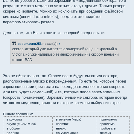
Вы их не уберёте. Если Вы заремапите «медленные» сектора, то в
результате этого медленно читаться станут другие. Только резерв
скорее исчерпаете. Можно их исключить при создании файловой
системы (опция -l для mke2fs), но для этого придётся
переформатировать раздел.
Дело в том, что Вы исходите из неверной предпосылки:
codemaster256
писал(а):
↑
сектор который уже читается с задержкой (ещё не красный в
Victoria но уже например тёмнокоричневый) в скором времени
станет BAD
Это не обязательно так. Скорее всего будут сыпаться сектора,
расположенные близко к повреждённым. То есть те, которые перед
заремапленными (при тесте на последовательное чтение скорость
для них будет нормальной) и те, которые после заремапленных
(скорость пониженная). Заремапленные же сектора, которые всегда
читаются медленно, вряд ли в скором времени выйдут из строя.
Пишите правильно:
в консол
и
в течени
е
(часа)
приемл
е
мо
вк
у́пе
(с чем-либо)
нович
о
к
пробле
м
а
в о
бщем
ню
анс
проб
о
вать
в
оо
бще
п
о у
молчанию
тра
ф
ик