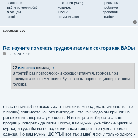
в консол
и
в течени
е
(часа)
приемл
е
мо
вк
у́пе
(с чем-либо)
нович
о
к
пробле
м
а
в о
бщем
ню
анс
проб
о
вать
в
оо
бще
п
о у
молчанию
тра
ф
ик
codemaster256
Re: научите помечать трудночитаемые сектора как BADы
С
12.09.2016 21:11
о
о
б
Bizdelnick
писал(а):
↑
щ
е
В третий раз повторяю: они хорошо читаются, тормоза при
н
последовательном чтении обусловлены перепозиционированием
и
е
головки.
я вас понимаю) но пожалуйста, помогите мне сделать именно то что
я прошу) понимаете как это выглядит - это как будто вы пришли на
рынок купить шорты а уже осень. И вы ищете выбираете а вам
продавцы говорят - да какие шорты, вам нужны уже тёплые брюки и
куртка, и куда бы вы не подошли а вам говорят что нужна тёплая
одежда. Но вам нужны ШОРТЫ! вот так и мне) я хочу только одного -