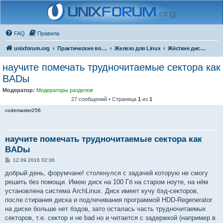
FAQ
Правила
unixforum.org
Практические вопросы
Железо для Linux
Жёсткие диски и флешки
научите помечать трудночитаемые сектора как
BADы
Модератор:
Модераторы разделов
27 сообщений • Страница
1
из
1
codemaster256
научите помечать трудночитаемые сектора как
BADы
С
12.09.2016 02:36
о
о
добрый день, форумчане! столкнулся с задачей которую не смогу
б
решить без помощи. Имею диск на 100 Гб на старом ноуте, на нём
щ
е
установлена система ArchLinux. Диск имеет кучу бэд-секторов,
н
после стирания диска и подлечивания программой HDD-Regenerator
и
е
на диске больше нет бэдов, зато осталась часть трудночитаемых
секторов, т.е. сектор и не bad но и читается с задержкой (например в