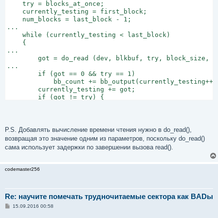
    try = blocks_at_once;

    currently_testing = first_block;

    num_blocks = last_block - 1;

...

    while (currently_testing < last_block)

    {

...

        got = do_read (dev, blkbuf, try, block_size, cu
...

        if (got == 0 && try == 1)

            bb_count += bb_output(currently_testing++, 
        currently_testing += got;

        if (got != try) {

            try = 1;

            if (recover_block == ~0U)

                recover_block = currently_testing - got
                    blocks_at_once;

P.S. Добавлять вычисление времени чтения нужно в do_read(),
            continue;

возвращая это значение одним из параметров, поскольку do_read()
        } else if (currently_testing == recover_block) 
сама использует задержки по завершении вызова read().
            try = blocks_at_once;

            recover_block = ~0;

        }

codemaster256
    }
Re: научите помечать трудночитаемые сектора как BADы
С
15.09.2016 00:58
о
о