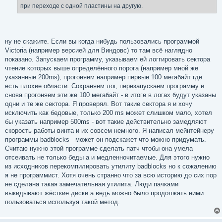
при переходе с одной пластины на другую.
ну не скажите. Если вы когда нибудь пользовались программой
Victoria (например версией для Виндовс) то там всё наглядно
показано. Запускаем программу, указываем ей логгировать сектора
чтение которых выше определённого порога (например мной же
указанные 200ms), прогоняем например первые 100 мегабайт где
есть плохие области. Сохраняем лог, перезапускаем программу и
снова прогоняем эти же 100 мегабайт - в итоге в логах будут указаны
одни и те же сектора. Я проверял. Вот такие сектора я и хочу
исключить как бедовые, только 200 ms может слишком мало, хотел
бы указать например 500ms - вот такие действительно замедляют
скорость работы винта и их совсем немного. Я написал мейнтейнеру
программы badblocks - может он подскажет что можно придумать.
Считаю нужно этой программе сделать патч чтобы она умела
отсеивать не только беды а и медленночитаемые. Для этого нужно
из исходников перекомпилировать утилиту badblocks но к сожалению
я не программист. Хотя очень странно что за всю историю до сих пор
не сделана такая замечательная утилита. Люди пачками
выкидывают жёсткие диски а ведь можно было продолжать ними
пользоваться используя такой метод.