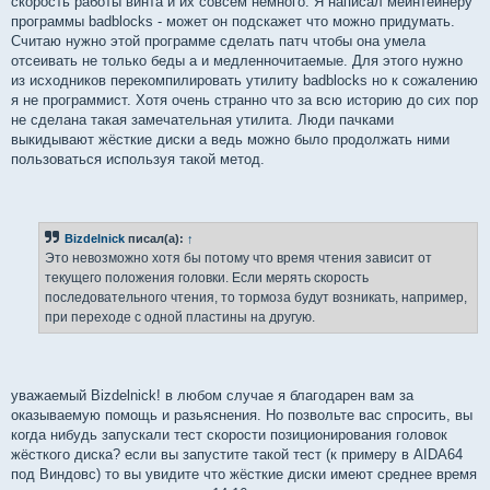
скорость работы винта и их совсем немного. Я написал мейнтейнеру
программы badblocks - может он подскажет что можно придумать.
Считаю нужно этой программе сделать патч чтобы она умела
отсеивать не только беды а и медленночитаемые. Для этого нужно
из исходников перекомпилировать утилиту badblocks но к сожалению
я не программист. Хотя очень странно что за всю историю до сих пор
не сделана такая замечательная утилита. Люди пачками
выкидывают жёсткие диски а ведь можно было продолжать ними
пользоваться используя такой метод.
Bizdelnick
писал(а):
↑
Это невозможно хотя бы потому что время чтения зависит от
текущего положения головки. Если мерять скорость
последовательного чтения, то тормоза будут возникать, например,
при переходе с одной пластины на другую.
уважаемый Bizdelnick! в любом случае я благодарен вам за
оказываемую помощь и разьяснения. Но позвольте вас спросить, вы
когда нибудь запускали тест скорости позиционирования головок
жёсткого диска? если вы запустите такой тест (к примеру в АIDA64
под Виндовс) то вы увидите что жёсткие диски имеют среднее время