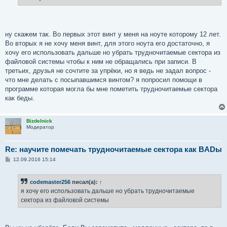
ну скажем так. Во первых этот винт у меня на ноуте которому 12 лет.
Во вторых я не хочу меня винт, для этого ноута его достаточно, я
хочу его использовать дальше но убрать трудночитаемые сектора из
файловой системы чтобы к ним не обращались при записи. В
третьих, друзья не сочтите за упрёки, но я ведь не задал вопрос -
что мне делать с посыпавшимся винтом? я попросил помощи в
программе которая могла бы мне пометить трудночитаемые сектора
как беды.
Bizdelnick
Модератор
Re: научите помечать трудночитаемые сектора как BADы
С
12.09.2016 15:14
о
о
б
codemaster256
писал(а):
↑
щ
е
я хочу его использовать дальше но убрать трудночитаемые
н
сектора из файловой системы
и
е