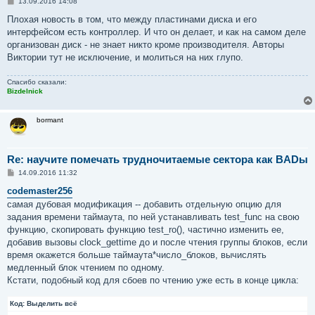
С
13.09.2016 14:08
о
о
Плохая новость в том, что между пластинами диска и его
б
интерфейсом есть контроллер. И что он делает, и как на самом деле
щ
е
организован диск - не знает никто кроме производителя. Авторы
н
Виктории тут не исключение, и молиться на них глупо.
и
е
Спасибо сказали:
Bizdelnick
bormant
Re: научите помечать трудночитаемые сектора как BADы
С
14.09.2016 11:32
о
о
codemaster256
б
самая дубовая модификация -- добавить отдельную опцию для
щ
е
задания времени таймаута, по ней устанавливать test_func на свою
н
функцию, скопировать функцию test_ro(), частично изменить ее,
и
е
добавив вызовы clock_gettime до и после чтения группы блоков, если
время окажется больше таймаута*число_блоков, вычислять
медленный блок чтением по одному.
Кстати, подобный код для сбоев по чтению уже есть в конце цикла:
Код:
Выделить всё