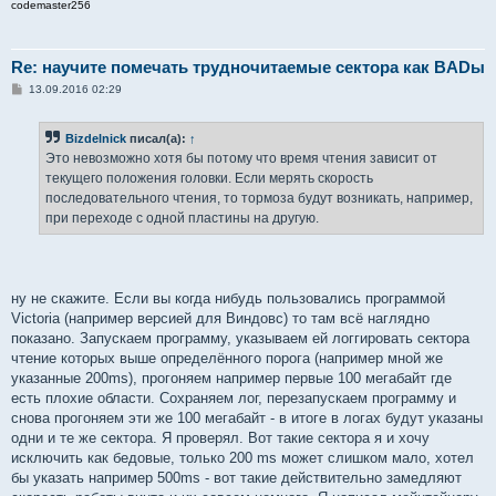
codemaster256
Re: научите помечать трудночитаемые сектора как BADы
С
13.09.2016 02:29
о
о
б
Bizdelnick
писал(а):
↑
щ
е
Это невозможно хотя бы потому что время чтения зависит от
н
текущего положения головки. Если мерять скорость
и
е
последовательного чтения, то тормоза будут возникать, например,
при переходе с одной пластины на другую.
ну не скажите. Если вы когда нибудь пользовались программой
Victoria (например версией для Виндовс) то там всё наглядно
показано. Запускаем программу, указываем ей логгировать сектора
чтение которых выше определённого порога (например мной же
указанные 200ms), прогоняем например первые 100 мегабайт где
есть плохие области. Сохраняем лог, перезапускаем программу и
снова прогоняем эти же 100 мегабайт - в итоге в логах будут указаны
одни и те же сектора. Я проверял. Вот такие сектора я и хочу
исключить как бедовые, только 200 ms может слишком мало, хотел
бы указать например 500ms - вот такие действительно замедляют