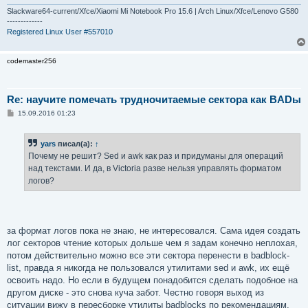
н
и
Slackware64-current/Xfce/Xiaomi Mi Notebook Pro 15.6 | Arch Linux/Xfce/Lenovo G580
е
-------------
Registered Linux User #557010
codemaster256
Re: научите помечать трудночитаемые сектора как BADы
С
15.09.2016 01:23
о
о
б
yars
писал(а):
↑
щ
е
Почему не решит? Sed и awk как раз и придуманы для операций
н
над текстами. И да, в Victoria разве нельзя управлять форматом
и
е
логов?
за формат логов пока не знаю, не интересовался. Сама идея создать
лог секторов чтение которых дольше чем я задам конечно неплохая,
потом действительно можно все эти сектора перенести в badblock-
list, правда я никогда не пользовался утилитами sed и awk, их ещё
освоить надо. Но если в будущем понадобится сделать подобное на
другом диске - это снова куча забот. Честно говоря выход из
ситуации вижу в пересборке утилиты badblocks по рекомендациям,