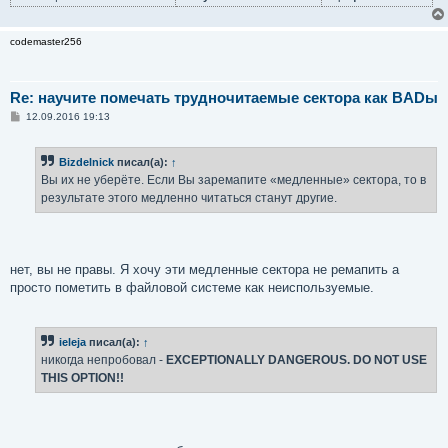
codemaster256
Re: научите помечать трудночитаемые сектора как BADы
С
12.09.2016 19:13
о
о
б
Bizdelnick
писал(а):
↑
щ
е
Вы их не уберёте. Если Вы заремапите «медленные» сектора, то в
н
результате этого медленно читаться станут другие.
и
е
нет, вы не правы. Я хочу эти медленные сектора не ремапить а
просто пометить в файловой системе как неиспользуемые.
ieleja
писал(а):
↑
никогда непробовал -
EXCEPTIONALLY DANGEROUS. DO NOT USE
THIS OPTION!!