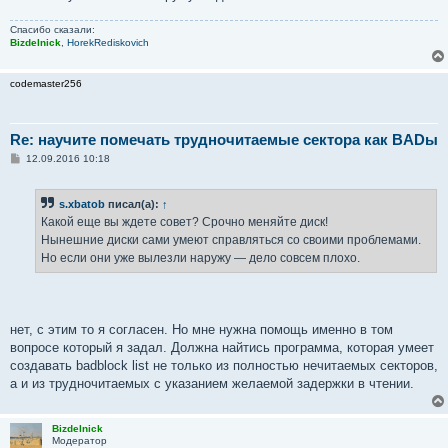
н
и
е
Спасибо сказали:
Bizdelnick
,
HorekRediskovich
codemaster256
Re: научите помечать трудночитаемые сектора как BADы
С
12.09.2016 10:18
о
о
б
s.xbatob
писал(а):
↑
щ
е
Какой еще вы ждете совет? Срочно меняйте диск!
н
Нынешние диски сами умеют справляться со своими проблемами.
и
е
Но если они уже вылезли наружу — дело совсем плохо.
нет, с этим то я согласен. Но мне нужна помощь именно в том
вопросе который я задал. Должна найтись программа, которая умеет
создавать badblock list не только из полностью нечитаемых секторов,
а и из трудночитаемых с указанием желаемой задержки в чтении.
Bizdelnick
Модератор