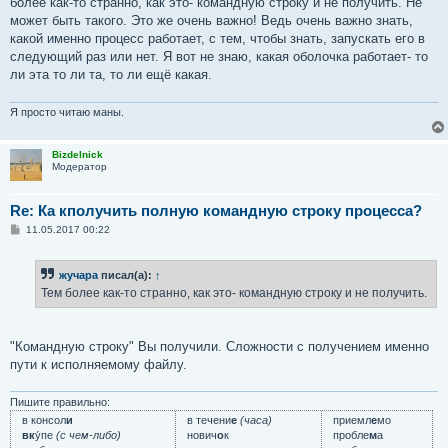
более как-то странно, как это- командную строку и не получить. Не
щ
е
может быть такого. Это же очень важно! Ведь очень важно знать,
н
какой именно процесс работает, с тем, чтобы знать, запускать его в
и
е
следующий раз или нет. Я вот не знаю, какая оболочка работает- то
ли эта то ли та, то ли ещё какая.
Я просто читаю маны.
Bizdelnick
Модератор
Re: Ка кполучить полную командную строку процесса?
С
11.05.2017 00:22
о
о
б
жучара
писал(а):
↑
щ
е
Тем более как-то странно, как это- командную строку и не получить.
н
и
е
"Командную строку" Вы получили. Сложности с получением именно
пути к исполняемому файлу.
Пишите правильно:
в консол
и
в течени
е
(часа)
приемл
е
мо
вк
у́пе
(с чем-либо)
нович
о
к
пробле
м
а