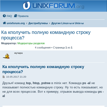
FAQ
Правила
unixforum.org
Дистрибутивы
Другие Linux-ы и Unix-ы
Ка кполучить полную командную строку
процесса?
Модератор:
Модераторы разделов
4 сообщения • Страница
1
из
1
жучара
Ка кполучить полную командную строку
процесса?
С
10.05.2017 21:20
о
о
Друзья! команд
top, htop, pstree
в minix нет. Команда
ps -al
не
б
показывает полностью командную строку. Ну то есть показывает, но
щ
е
не для всех процессов. Вот к примеру, отрывок вывода команды
ps -
н
al
и
е