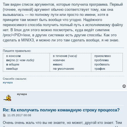
Там виден список аргументов, которые получила программа. Первый
(точнее, нулевой) аргумент обычно соответствует тому, как она
вызывалась — по полному пути или просто по имени, хотя в
принципе там может быть вообще что угодно. Надёжного
переносимого способа получить полный путь к исполняемому файлу
нет. В linux для этого можно посмотреть, куда ведёт симлинк
/proc/<PID>/exe, в других системах есть другие способы. Как это
сделать в MINIX3, и можно ли это там сделать вообще, я не знаю.
Пишите правильно:
в консол
и
в течени
е
(часа)
приемл
е
мо
вк
у́пе
(с чем-либо)
нович
о
к
пробле
м
а
в о
бщем
ню
анс
проб
о
вать
в
оо
бще
п
о у
молчанию
тра
ф
ик
Спасибо сказали:
жучара
жучара
Re: Ка кполучить полную командную строку процесса?
С
11.05.2017 00:08
о
о
Очень очень жаль что вы не знаете, но может, другой кто знает. Тем
б