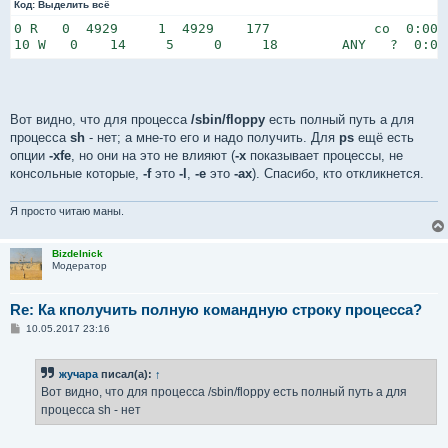
Код:
Выделить всё
0 R   0  4929     1  4929    177             co  0:00 -
10 W   0    14     5     0     18        ANY   ?  0:00
Вот видно, что для процесса
/sbin/floppy
есть полный путь а для
процесса
sh
- нет; а мне-то его и надо получить. Для
ps
ещё есть
опции
-xfe
, но они на это не влияют (
-x
показывает процессы, не
консольные которые,
-f
это
-l
,
-e
это
-ax
). Спасибо, кто откликнется.
Я просто читаю маны.
Bizdelnick
Модератор
Re: Ка кполучить полную командную строку процесса?
С
10.05.2017 23:16
о
о
б
жучара
писал(а):
↑
щ
е
Вот видно, что для процесса /sbin/floppy есть полный путь а для
н
процесса sh - нет
и
е