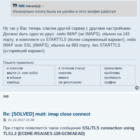
б
IMB
писал(а):
↑
щ
е
Изначально почта была на yandex и этот конфиг работал
н
и
е
Ну так у Вас теперь совсем другой сервер с другими настройками.
Должно быть одно из двух: либо IMAP (не IMAPS), обычно на 143
порту, в комплекте со STARTTLS (более современный вариант), либо
IMAP over SSL (IMAPS), обычно на 993 порту, без STARTTLS
(устаревший вариант).
Пишите правильно:
в консол
и
в течени
е
(часа)
приемл
е
мо
вк
у́пе
(с чем-либо)
нович
о
к
пробле
м
а
в о
бщем
ню
анс
проб
о
вать
в
оо
бще
п
о у
молчанию
тра
ф
ик
IMB
Re: [SOLVED] mutt: imap close connect
С
21.12.2017 21:39
о
о
При старте появляется такое сообщение
SSL/TLS connection using
б
TLS1.2 (ECDHE-RSA/AES-128-GCM/AEAD)
щ
е