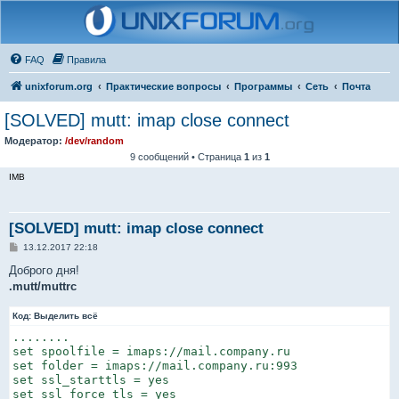
FAQ
Правила
unixforum.org
Практические вопросы
Программы
Сеть
Почта
[SOLVED] mutt: imap close connect
Модератор:
/dev/random
9 сообщений • Страница
1
из
1
IMB
[SOLVED] mutt: imap close connect
С
13.12.2017 22:18
о
о
Доброго дня!
б
.mutt/muttrc
щ
е
н
Код:
Выделить всё
и
е
........

set spoolfile = imaps://mail.company.ru

set folder = imaps://mail.company.ru:993

set ssl_starttls = yes

set ssl_force_tls = yes
