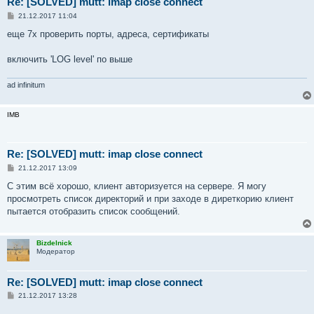
Re: [SOLVED] mutt: imap close connect
С
21.12.2017 11:04
о
о
еще 7х проверить порты, адреса, сертификаты
б
щ
е
включить 'LOG level' по выше
н
и
е
ad infinitum
IMB
Re: [SOLVED] mutt: imap close connect
С
21.12.2017 13:09
о
о
С этим всё хорошо, клиент авторизуется на сервере. Я могу
б
просмотреть список директорий и при заходе в диреткорию клиент
щ
е
пытается отобразить список сообщений.
н
и
е
Bizdelnick
Модератор
Re: [SOLVED] mutt: imap close connect
С
21.12.2017 13:28
о
о