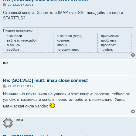
С
20.12.2017 23:31
о
о
Странный конфиг. Зачем для IMAP over SSL понадобился ещё и
б
STARTTLS?
щ
е
н
и
Пишите правильно:
е
в консол
и
в течени
е
(часа)
приемл
е
мо
вк
у́пе
(с чем-либо)
нович
о
к
пробле
м
а
в о
бщем
ню
анс
проб
о
вать
в
оо
бще
п
о у
молчанию
тра
ф
ик
IMB
Re: [SOLVED] mutt: imap close connect
С
21.12.2017 10:17
о
о
Изначально почта была на yandex и этот конфиг работал, сейчас от
б
yandex отказались и конфиг перестал работать нормально. Ушла
щ
е
магическая сила yandex
н
и
е
ieleja