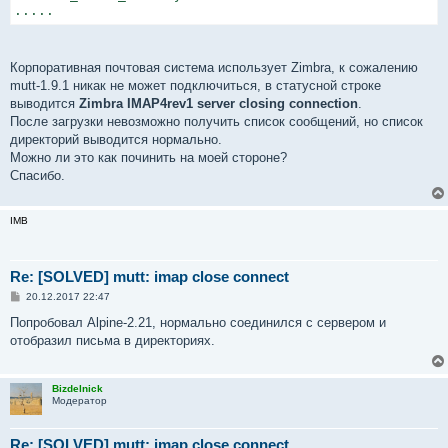
.....
Корпоративная почтовая система использует Zimbra, к сожалению
mutt-1.9.1 никак не может подключиться, в статусной строке
выводится
Zimbra IMAP4rev1 server closing connection
.
После загрузки невозможно получить список сообщений, но список
директорий выводится нормально.
Можно ли это как починить на моей стороне?
Спасибо.
IMB
Re: [SOLVED] mutt: imap close connect
С
20.12.2017 22:47
о
о
Попробовал Alpine-2.21, нормально соединился с сервером и
б
отобразил письма в директориях.
щ
е
н
и
Bizdelnick
е
Модератор
Re: [SOLVED] mutt: imap close connect