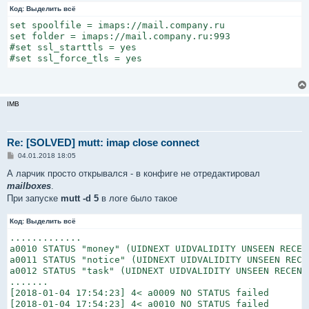
н
Код:
Выделить всё
и
е
set spoolfile = imaps://mail.company.ru

set folder = imaps://mail.company.ru:993

#set ssl_starttls = yes

#set ssl_force_tls = yes
IMB
Re: [SOLVED] mutt: imap close connect
С
04.01.2018 18:05
о
о
А ларчик просто открывался - в конфиге не отредактировал
б
mailboxes
.
щ
е
При запуске
mutt -d 5
в логе было такое
н
и
Код:
е
Выделить всё
.............

a0010 STATUS "money" (UIDNEXT UIDVALIDITY UNSEEN RECENT
a0011 STATUS "notice" (UIDNEXT UIDVALIDITY UNSEEN RECEN
a0012 STATUS "task" (UIDNEXT UIDVALIDITY UNSEEN RECENT 
.......

[2018-01-04 17:54:23] 4< a0009 NO STATUS failed

[2018-01-04 17:54:23] 4< a0010 NO STATUS failed
