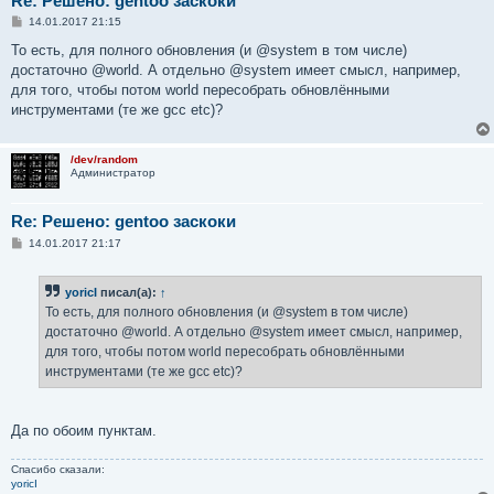
Re: Решено: gentoo заскоки
С
14.01.2017 21:15
о
о
То есть, для полного обновления (и @system в том числе)
б
достаточно @world. А отдельно @system имеет смысл, например,
щ
е
для того, чтобы потом world пересобрать обновлёнными
н
инструментами (те же gcc etc)?
и
е
/dev/random
Администратор
Re: Решено: gentoo заскоки
С
14.01.2017 21:17
о
о
б
yoricI
писал(а):
↑
щ
е
То есть, для полного обновления (и @system в том числе)
н
достаточно @world. А отдельно @system имеет смысл, например,
и
е
для того, чтобы потом world пересобрать обновлёнными
инструментами (те же gcc etc)?
Да по обоим пунктам.
Спасибо сказали:
yoricI