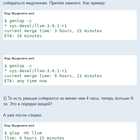
е
собираться медленнее. Причём намного. Как пример:
н
и
Код:
е
Выделить всё
$ genlop -c

* sys-devel/llvm-3.9.1-r1

current merge time: 3 hours, 25 minutes

ETA: 16 minutes
Код:
Выделить всё
$ genlop -c

* sys-devel/llvm-3.9.1-r1

current merge time: 9 hours, 21 minutes

ETA: any time now
1) То есть раньше собирался за менее чем 4 часа, теперь больше 9-
ти. Это в порядке вещей?
А уже после сборки:
Код:
Выделить всё
$ qlop -Ht llvm

llvm: 4 hours 15 minutes