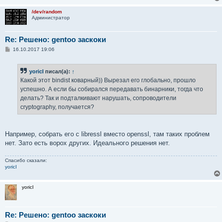
/dev/random
Администратор
Re: Решено: gentoo заскоки
С
16.10.2017 19:06
о
о
б
yoricI
писал(а):
↑
щ
е
Какой этот bindist коварный)) Вырезал его глобально, прошло
н
успешно. А если бы собирался передавать бинарники, тогда что
и
е
делать? Так и подталкивают нарушать, сопроводители
cryptography, получается?
Например, собрать его с libressl вместо openssl, там таких проблем
нет. Зато есть ворох других. Идеального решения нет.
Спасибо сказали:
yoricI
yoricI
Re: Решено: gentoo заскоки