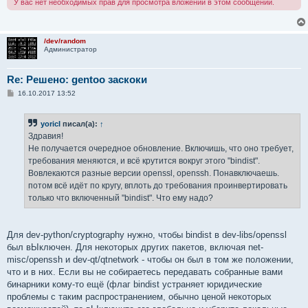
У вас нет необходимых прав для просмотра вложений в этом сообщении.
/dev/random
Администратор
Re: Решено: gentoo заскоки
С
16.10.2017 13:52
о
о
б
yoricI
писал(а):
↑
щ
е
Здравия!
н
Не получается очередное обновление. Включишь, что оно требует,
и
е
требования меняются, и всё крутится вокруг этого "bindist".
Вовлекаются разные версии openssl, openssh. Понавключаешь.
потом всё идёт по кругу, вплоть до требования проинвертировать
только что включенный "bindist". Что ему надо?
Для dev-python/cryptography нужно, чтобы bindist в dev-libs/openssl
был вЫключен. Для некоторых других пакетов, включая net-
misc/openssh и dev-qt/qtnetwork - чтобы он был в том же положении,
что и в них. Если вы не собираетесь передавать собранные вами
бинарники кому-то ещё (флаг bindist устраняет юридические
проблемы с таким распространением, обычно ценой некоторых