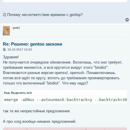
2) Почему несоответствие времени с genlop?
yoricI
Re: Решено: gentoo заскоки
С
16.10.2017 13:20
о
о
Здравия!
б
Не получается очередное обновление. Включишь, что оно требует,
щ
е
требования меняются, и всё крутится вокруг этого "bindist".
н
Вовлекаются разные версии openssl, openssh. Понавключаешь.
и
е
потом всё идёт по кругу, вплоть до требования проинвертировать
только что включенный "bindist". Что ему надо?
Код:
Выделить всё
emerge -aDNuv --autounmask-backtrack=y --backtrack=30 
так те же непристойные предложения.
А про xorg вообще никаких предложений.