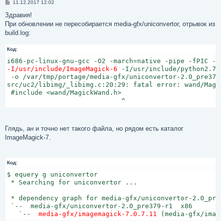
С
11.12.2017 12:02
о
о
Здравия!
б
При обновлении не пересобирается media-gfx/uniconvertor, отрывок из
щ
е
build.log:
н
и
Код:
е
-I/usr/include/ImageMagick-6
 -I/usr/include/python2.7 
 -o /var/tmp/portage/media-gfx/uniconvertor-2.0_pre379
src/uc2/libimg/_libimg.c:20:29: fatal error: wand/Magi
 #include <wand/MagickWand.h>

                             ^
Глядь, ан и точно нет такого файла, но рядом есть каталог
ImageMagick-7.
Код:
$ equery g uniconvertor

 * Searching for uniconvertor ...

 * dependency graph for media-gfx/uniconvertor-2.0_pre3
 `--  media-gfx/uniconvertor-2.0_pre379-r1  x86

   `--  
media-gfx/imagemagick-7.0.7.11
 (media-gfx/imag