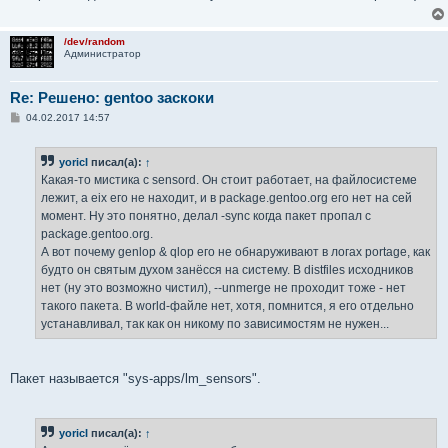
е
н
и
/dev/random
е
Администратор
Re: Решено: gentoo заскоки
С
04.02.2017 14:57
о
о
б
yoricI
писал(а):
↑
щ
е
Какая-то мистика с sensord. Он стоит работает, на файлосистеме
н
лежит, а eix его не находит, и в package.gentoo.org его нет на сей
и
е
момент. Ну это понятно, делал -sync когда пакет пропал с
package.gentoo.org.
А вот почему genlop & qlop его не обнаруживают в логах portage, как
будто он святым духом занёсся на систему. В distfiles исходников
нет (ну это возможно чистил), --unmerge не проходит тоже - нет
такого пакета. В world-файле нет, хотя, помнится, я его отдельно
устанавливал, так как он никому по зависимостям не нужен...
Пакет называется "sys-apps/lm_sensors".
yoricI
писал(а):
↑