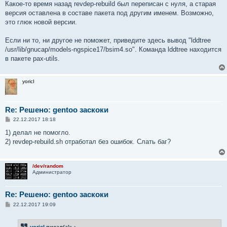
Какое-то время назад revdep-rebuild был переписан с нуля, а старая
версия оставлена в составе пакета под другим именем. Возможно,
это глюк новой версии.
Если ни то, ни другое не поможет, приведите здесь вывод "lddtree
/usr/lib/gnucap/models-ngspice17/bsim4.so". Команда lddtree находится
в пакете pax-utils.
yoricI
Re: Решено: gentoo заскоки
С
22.12.2017 18:18
о
о
1) делал не помогло.
б
2) revdep-rebuild.sh отработал без ошибок. Слать баг?
щ
е
н
и
/dev/random
е
Администратор
Re: Решено: gentoo заскоки
С
22.12.2017 19:09
о
о
б