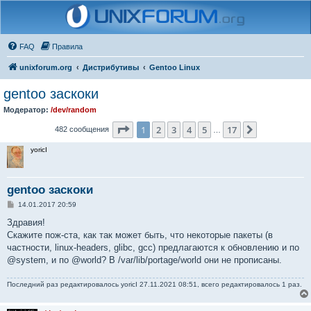
FAQ
Правила
unixforum.org
Дистрибутивы
Gentoo Linux
gentoo заскоки
Модератор:
/dev/random
Страница
1
из
17
1
2
3
4
5
17
След.
482 сообщения
…
yoricI
gentoo заскоки
С
14.01.2017 20:59
о
о
Здравия!
б
Скажите пож-ста, как так может быть, что некоторые пакеты (в
щ
е
частности, linux-headers, glibc, gcc) предлагаются к обновлению и по
н
@system, и по @world? В /var/lib/portage/world они не прописаны.
и
е
Последний раз редактировалось
yoricI
27.11.2021 08:51, всего редактировалось 1 раз.