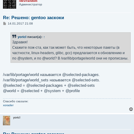
/dev/random
Администратор
Re: Решено: gentoo заскоки
С
14.01.2017 21:08
о
о
б
yoricI
писал(а):
↑
щ
е
Здравия!
н
Скажите пож-ста, как так может быть, что некоторые пакеты (в
и
е
частности, linux-headers, glibc, gcc) предлагаются к обновлению и
по @system, и по @world? В /var/lib/portage/world они не прописаны.
/var/lib/portage/world называется @selected-packages.
/var/lib/portage/world_sets называется @selected-sets.
@selected = @selected-packages + @selected-sets
@world = @selected + @system + @profile
Спасибо сказали:
xorader
yoricI