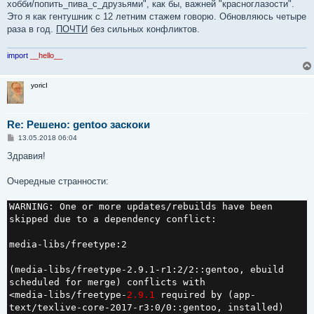
хобби/попить_пива_с_друзьями", как бы, важней "красноглазости".
Это я как гентушник с 12 летним стажем говорю. Обновляюсь четыре
раза в год.
ПОЧТИ
без сильных конфликтов.
import
__hello__
yoricI
Re: Решено: gentoo заскоки
С
13.05.2018 06:04
о
о
Здравия!
б
щ
е
Очередные странности:
н
и
е
WARNING: One or more updates/rebuilds have been
skipped due to a dependency conflict:
media-libs/freetype:2
(media-libs/freetype-2.9.1-r1:2/2::gentoo, ebuild
scheduled for merge) conflicts with
<media-libs/freetype-
2.9.1
required by (app-
text/texlive-core-2017-r3:0/0::gentoo, installed)