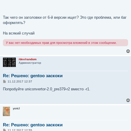
Так чего он заголовки от 6-й версии ищет? Это где проблема, или баг
оформлять?
На всякий случай
У вас нет необходимых прав для просмотра вложений в этом сообщении.
/dev/random
Администратор
Re: Решено: gentoo заскоки
С
11.12.2017 12:37
о
о
Попробуйте uniconvertor-2.0_pre379-r2 вместо -r1.
б
щ
е
н
и
yoricI
е
Re: Решено: gentoo заскоки
С
11.12.2017 12:55