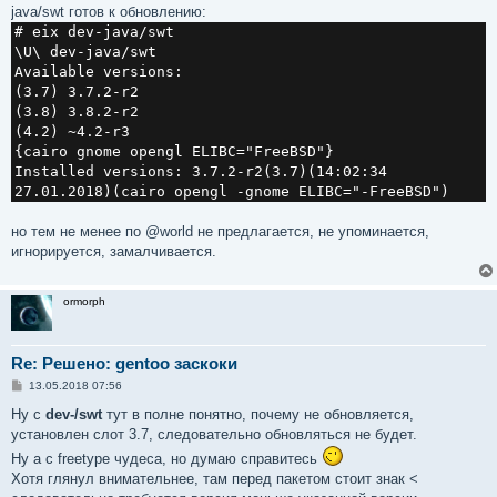
java/swt готов к обновлению:
# eix dev-java/swt
\U\ dev-java/swt
Available versions:
(3.7) 3.7.2-r2
(3.8) 3.8.2-r2
(4.2) ~4.2-r3
{cairo gnome opengl ELIBC="FreeBSD"}
Installed versions: 3.7.2-r2(3.7)(14:02:34
27.01.2018)(cairo opengl -gnome ELIBC="-FreeBSD")
но тем не менее по @world не предлагается, не упоминается,
игнорируется, замалчивается.
ormorph
Re: Решено: gentoo заскоки
С
13.05.2018 07:56
о
о
Ну с
dev-/swt
тут в полне понятно, почему не обновляется,
б
установлен слот 3.7, следовательно обновляться не будет.
щ
е
Ну а с freetype чудеса, но думаю справитесь
н
Хотя глянул внимательнее, там перед пакетом стоит знак <
и
е