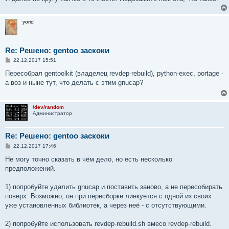
 * Broken files that require: libm.so.6 (64 bits)

        * /usr/lib/gnucap/models-ngspice17/bsim4.so

yoricI
 * Assign files to packages

        * /usr/lib/gnucap/models-ngspice17/bsim4.so ->
emerge -a --verbose --oneshot --complete-graph=y sci-e
Re: Решено: gentoo заскоки
С
22.12.2017 15:51
These are the packages that would be merged, in order:

о
о
Пересобрал gentoolkit (владелец revdep-rebuild), python-exec, portage -
б
Calculating dependencies... done!

а воз и ныне тут, что делать с этим gnucap?
щ
[ebuild   R    ] sci-electronics/gnucap-0.35.20091207:
е
н
и
Total: 1 package (1 reinstall), Size of downloads: 0 Ki
/dev/random
е
Администратор
Would you like to merge these packages? [Yes/No]

>>> Verifying ebuild manifests

Re: Решено: gentoo заскоки
>>> Emerging (1 of 1) sci-electronics/gnucap-0.35.20091
С
>>> Installing (1 of 1) sci-electronics/gnucap-0.35.200
22.12.2017 17:46
о
>>> Jobs: 1 of 1 complete                           Lo
о
Не могу точно сказать в чём дело, но есть несколько
>>> Auto-cleaning packages...

б
предположений.
щ
е
>>> No outdated packages were found on your system.

н
1) попробуйте удалить gnucap и поставить заново, а не пересобирать
и
е
 * GNU info directory index is up-to-date.
поверх. Возможно, он при пересборке линкуется с одной из своих
уже установленных библиотек, а через неё - с отсутствующими.
2) попробуйте использовать revdep-rebuild.sh вмесо revdep-rebuild.