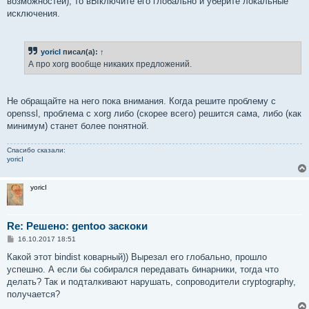
возможностей), то вЫключите его глобально и уберите локальные
исключения.
yoricI
писал(а):
↑
А про xorg вообще никаких предложений.
Не обращайте на него пока внимания. Когда решите проблему с
openssl, проблема с xorg либо (скорее всего) решится сама, либо (как
минимум) станет более понятной.
Спасибо сказали:
yoricI
yoricI
Re: Решено: gentoo заскоки
С
16.10.2017 18:51
о
о
Какой этот bindist коварный)) Вырезал его глобально, прошло
б
успешно. А если бы собирался передавать бинарники, тогда что
щ
е
делать? Так и подталкивают нарушать, сопроводители cryptography,
н
получается?
и
е