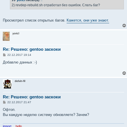
yoricI
писал(а):
↑
щ
е
2) revdep-rebuild.sh отработал без ошибок. Слать баг?
н
и
е
Просмотрел список открытых багов.
Кажется, они уже знают.
yoricI
Re: Решено: gentoo заскоки
С
22.12.2017 19:14
о
о
Добавлю данных :-)
б
щ
е
н
и
delvin-fil
е
Re: Решено: gentoo заскоки
С
22.12.2017 21:47
о
о
Офтоп.
б
Вы каждую неделю систему обновляете? Зачем?
щ
е
н
и
import
__hello__