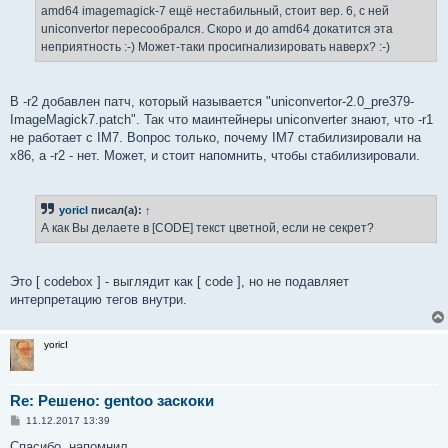
amd64 imagemagick-7 ещё нестабильный, стоит вер. 6, с ней
uniconvertor пересообрался. Скоро и до amd64 докатится эта
неприятность :-) Может-таки просигнализировать наверх? :-)
В -r2 добавлен патч, который называется "uniconvertor-2.0_pre379-
ImageMagick7.patch". Так что маинтейнеры uniconverter знают, что -r1
не работает с IM7. Вопрос только, почему IM7 стабилизировали на
x86, а -r2 - нет. Может, и стоит напомнить, чтобы стабилизировали.
yoricI
писал(а):
↑
А как Вы делаете в [CODE] текст цветной, если не секрет?
Это [ codebox ] - выглядит как [ code ], но не подавляет
интерпретацию тегов внутри.
yoricI
Re: Решено: gentoo заскоки
С
11.12.2017 13:39
о
о
Спасибо, напомнил.