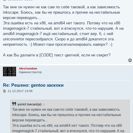
о
о
Так мне он нужен не как сам по себе таковой, а как зависимость
б
inkscape. Боюсь, как бы не пришлось и прочее на нестабильные
щ
е
версии переводить...
н
Эта ошибка есть на x86, на amd64 нет такого. Потому что на x86
и
е
imagemagick-7 стабильный, вот и втиснулся, что-то нарушив. А на
amd64 imagemagick-7 ещё нестабильный, стоит вер. 6, с ней
uniconvertor пересообрался. Скоро и до amd64 докатится эта
неприятность :-) Может-таки просигнализировать наверх? :-)
А как Вы делаете в [CODE] текст цветной, если не секрет?
/dev/random
Администратор
Re: Решено: gentoo заскоки
С
11.12.2017 13:06
о
о
б
yoricI
писал(а):
↑
щ
е
Так мне он нужен не как сам по себе таковой, а как зависимость
н
inkscape. Боюсь, как бы не пришлось и прочее на нестабильные
и
е
версии переводить...
Эта ошибка есть на x86, на amd64 нет такого. Потому что на x86
imagemagick-7 стабильный, вот и втиснулся, что-то нарушив. А на