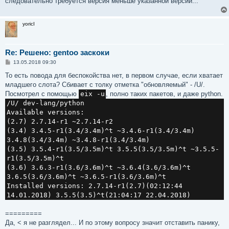
следовательно требуется версия меньше указанной версии...
yoricI
Re: Решено: gentoo заскоки
С
13.05.2018 09:30
о
о
То есть повода для беспокойства нет, в первом случае, если хватает
б
младшего слота? Сбивает с толку отметка "обновляемый" - /U/.
щ
е
Посмотрел с помощью
eix -u
, полно таких пакетов, и даже python.
н
/U/ dev-lang/python
и
е
Available versions:
(2.7) 2.7.14-r1 ~2.7.14-r2
(3.4) 3.4.5-r1(3.4/3.4m)^t ~3.4.6-r1(3.4/3.4m)
3.4.8(3.4/3.4m) ~3.4.8-r1(3.4/3.4m)
(3.5) 3.5.4-r1(3.5/3.5m)^t 3.5.5(3.5/3.5m)^t ~3.5.5-
r1(3.5/3.5m)^t
(3.6) 3.6.3-r1(3.6/3.6m)^t ~3.6.4(3.6/3.6m)^t
3.6.5(3.6/3.6m)^t ~3.6.5-r1(3.6/3.6m)^t
Installed versions: 2.7.14-r1(2.7)(02:12:44
14.01.2018) 3.5.5(3.5)^t(21:04:17 22.04.2018)
=========
Да, < я не разглядел... И по этому вопросу значит отставить панику,