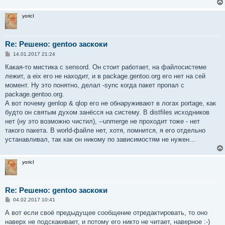
yoricI
Re: Решено: gentoo заскоки
С
14.01.2017 21:24
о
о
Какая-то мистика с sensord. Он стоит работает, на файлосистеме
б
лежит, а eix его не находит, и в package.gentoo.org его нет на сей
щ
е
момент. Ну это понятно, делал -sync когда пакет пропал с
н
package.gentoo.org.
и
е
А вот почему genlop & qlop его не обнаруживают в логах portage, как
будто он святым духом занёсся на систему. В distfiles исходников
нет (ну это возможно чистил), --unmerge не проходит тоже - нет
такого пакета. В world-файле нет, хотя, помнится, я его отдельно
устанавливал, так как он никому по зависимостям не нужен...
yoricI
Re: Решено: gentoo заскоки
С
04.02.2017 10:41
о
о
А вот если своё предыдущее сообщение отредактировать, то оно
б
наверх не подскакивает, и потому его никто не читает, наверное :-)
щ