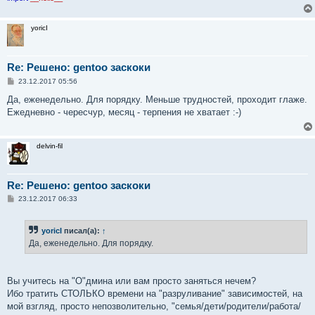
е
yoricI
Re: Решено: gentoo заскоки
С
23.12.2017 05:56
о
о
Да, еженедельно. Для порядку. Меньше трудностей, проходит глаже.
б
Ежедневно - чересчур, месяц - терпения не хватает :-)
щ
е
н
и
delvin-fil
е
Re: Решено: gentoo заскоки
С
23.12.2017 06:33
о
о
б
yoricI
писал(а):
↑
щ
е
Да, еженедельно. Для порядку.
н
и
е
Вы учитесь на "О"дмина или вам просто заняться нечем?
Ибо тратить СТОЛЬКО времени на "разруливание" зависимостей, на
мой взгляд, просто непозволительно, "семья/дети/родители/работа/