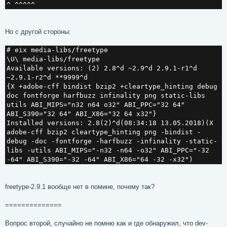
^ ^^^^^
Но с другой стороны:
# eix media-libs/freetype
\U\ media-libs/freetype
Available versions: (2) 2.8^d ~2.9^d 2.9.1-r1^d
~2.9.1-r2^d **9999^d
{X +adobe-cff bindist bzip2 +cleartype_hinting debug
doc fontforge harfbuzz infinality png static-libs
utils ABI_MIPS="n32 n64 o32" ABI_PPC="32 64"
ABI_S390="32 64" ABI_X86="32 64 x32"}
Installed versions: 2.8(2)^d(08:34:18 13.05.2018)(X
adobe-cff bzip2 cleartype_hinting png -bindist -
debug -doc -fontforge -harfbuzz -infinality -static-
libs -utils ABI_MIPS="-n32 -n64 -o32" ABI_PPC="-32
-64" ABI_S390="-32 -64" ABI_X86="64 -32 -x32")
freetype-2.9.1 вообще нет в помине, почему так?
==============
Вопрос второй, случайно не помню как и где обнаружил, что dev-