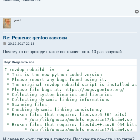
б
щ
е
н
и
yoricI
е
Re: Решено: gentoo заскоки
С
20.12.2017 22:13
о
о
Почему-то не проходит такое состояние, хоть 10 раз запускай:
б
щ
Код:
е
Выделить всё
н
# revdep-rebuild -iv -- -a

и
е
 * This is the new python coded version

 * Please report any bugs found using it.

 * The original revdep-rebuild script is installed as r
 * Please file bugs at: https://bugs.gentoo.org/

 * Collecting system binaries and libraries

 * Collecting dynamic linking informations

 * Scanning files

 * Checking dynamic linking consistency

 * Broken files that require: libc.so.6 (64 bits)

        * /usr/lib/gnucap/models-ngspice17/bsim4.so

 * Broken files that require: libstdc++.so.6 (64 bits)

        * /usr/lib/gnucap/models-ngspice17/bsim4.so

 * Broken files that require: libgcc_s.so.1 (64 bits)

И далее по кругу так же в точности. Подскажите пож-ста, что такое?
        * /usr/lib/gnucap/models-ngspice17/bsim4.so
