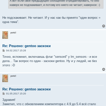
А вот если своё предыдущее сообщение отредактировать, то оно
наверх не подскакивает, и потому его никто не читает, наверное :-)
Не подскакивает. Не читают. И у нас как бы принято "один вопрос =
одна тема".
yoricI
Re: Решено: gentoo заскоки
С
04.02.2017 15:26
о
о
Точно, вспомнил, включаешь флаг "sensord" у lm_sensors - и все
б
дела... Так вопрос-то один - заскоки gentoo. Ну и у людей, не без
щ
е
этого :-D
н
и
е
yoricI
Re: Решено: gentoo заскоки
С
01.05.2017 15:20
о
о
Здравия!
б
Заметил, что с обновлением компилятора с 4.9 до 5.4 всё стало
щ