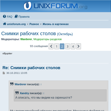
FAQ
Правила
unixforum.org
Разное
Жизнь в картинках
Снимки рабочих столов
(Октябрь)
Модераторы:
Warderer
,
Модераторы разделов
1
2
3
4
Пред.
След.
93 сообщения
v8jupiter
Re: Снимки рабочих столов
С
30.10.2011 13:05
о
о
б
Warderer
писал(а):
↑
щ
е
н
Xandry
писал(а):
↑
и
е
А описать, что мы видим на скриншоте?