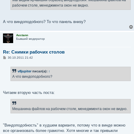
Мы видим ярчайший образец виндподобия. Мешанина файлов на
рабочем столе, менеджмента окон не видно.
А что виндоподобного? То что панель внизу?
Aectann
Бывший модератор
Re: Снимки рабочих столов
С
30.10.2011 21:42
о
о
б
v8jupiter
писал(а):
↑
щ
е
А что виндоподобного?
н
и
е
Читаем вторую часть поста:
Мешанина файлов на рабочем столе, менеджмента окон не видно.
"Виндоподобность" в худшем варианте, потому что в винде можно
все организовать более грамотно. Хотя многие и так привыкли