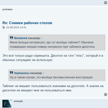
yoshakar
Re: Снимки рабочих столов
С
22.09.2015 14:51
о
о
б
Bizdelnick
писал(а):
↑
щ
е
Меня больше интересует, где тут вообще тайлинг? Обычное
н
плавающее окошко поверх ненужного при тайлинге десктопа.
и
е
Это всё только ради скриншота. Десктоп на тэге "misc", который я в
обычных ситуациях не использую.
Hephaestus
писал(а):
↑
Ну, в таком случае, это вообще бессмысленная конструкция.
Тайлинг не мешает пользоваться значками на десктопе. А значки на
десктопе не мешают мне не пользоваться ими.
ormorph