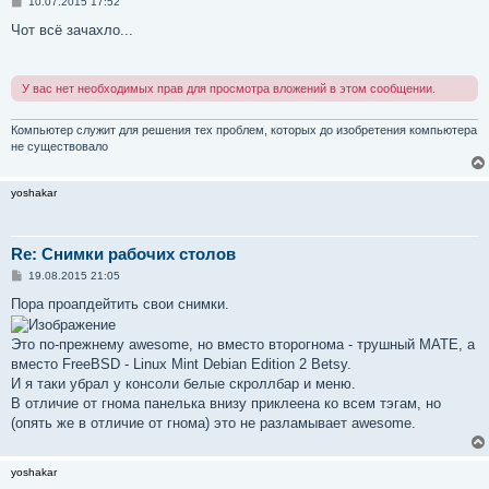
С
10.07.2015 17:52
о
о
Чот всё зачахло...
б
щ
е
н
У вас нет необходимых прав для просмотра вложений в этом сообщении.
и
е
Компьютер служит для решения тех проблем, которых до изобретения компьютера
не существовало
yoshakar
Re: Снимки рабочих столов
С
19.08.2015 21:05
о
о
Пора проапдейтить свои снимки.
б
щ
е
Это по-прежнему awesome, но вместо второгнома - трушный MATE, а
н
вместо FreeBSD - Linux Mint Debian Edition 2 Betsy.
и
е
И я таки убрал у консоли белые скроллбар и меню.
В отличие от гнома панелька внизу приклеена ко всем тэгам, но
(опять же в отличие от гнома) это не разламывает awesome.
yoshakar