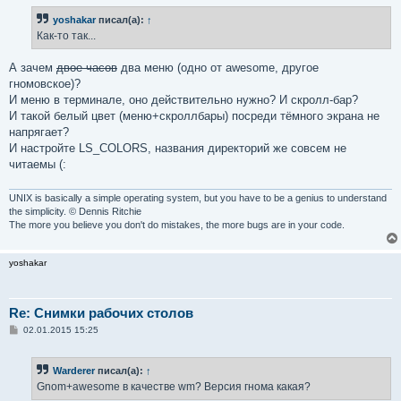
б
yoshakar
писал(а):
↑
щ
е
Как-то так...
н
и
е
А зачем
двое часов
два меню (одно от awesome, другое
гномовское)?
И меню в терминале, оно действительно нужно? И скролл-бар?
И такой белый цвет (меню+скроллбары) посреди тёмного экрана не
напрягает?
И настройте LS_COLORS, названия директорий же совсем не
читаемы (:
UNIX is basically a simple operating system, but you have to be a genius to understand
the simplicity. © Dennis Ritchie
The more you believe you don't do mistakes, the more bugs are in your code.
yoshakar
Re: Снимки рабочих столов
С
02.01.2015 15:25
о
о
б
Warderer
писал(а):
↑
щ
е
Gnom+awesome в качестве wm? Версия гнома какая?
н