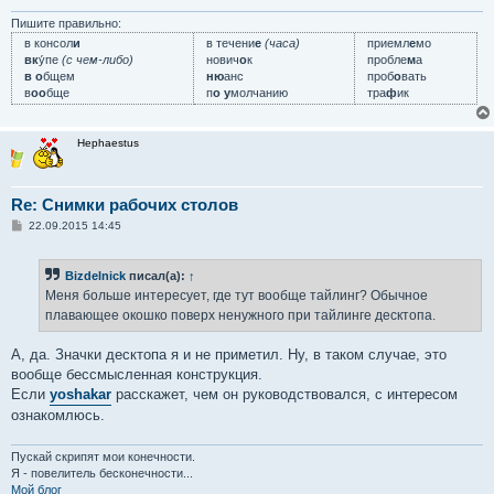
н
и
Пишите правильно:
е
в консол
и
в течени
е
(часа)
приемл
е
мо
вк
у́пе
(с чем-либо)
нович
о
к
пробле
м
а
в о
бщем
ню
анс
проб
о
вать
в
оо
бще
п
о у
молчанию
тра
ф
ик
Hephaestus
Re: Снимки рабочих столов
С
22.09.2015 14:45
о
о
б
Bizdelnick
писал(а):
↑
щ
е
Меня больше интересует, где тут вообще тайлинг? Обычное
н
плавающее окошко поверх ненужного при тайлинге десктопа.
и
е
А, да. Значки десктопа я и не приметил. Ну, в таком случае, это
вообще бессмысленная конструкция.
Если
yoshakar
расскажет, чем он руководствовался, с интересом
ознакомлюсь.
Пускай скрипят мои конечности.
Я - повелитель бесконечности...
Мой блог