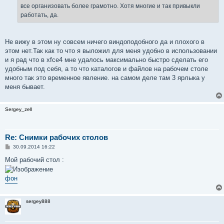
все организовать более грамотно. Хотя многие и так привыкли
работать, да.
Не вижу в этом ну совсем ничего виндоподобного да и плохого в
этом нет.Так как то что я выложил для меня удобно в использовании
и я рад что в xfce4 мне удалось максимально быстро сделать его
удобным под себя, а то что каталогов и файлов на рабочем столе
много так это временное явление. на самом деле там 3 ярлыка у
меня бывает.
Sergey_zell
Re: Снимки рабочих столов
С
30.09.2014 16:22
о
о
Мой рабочий стол :
б
щ
е
фон
н
и
е
sergey888