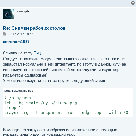
ormorph
Re: Снимки рабочих столов
С
30.12.2017 18:53
о
о
astronom1987
б
щ
е
Ссылка на тему
Тыц
н
Следует отключить модуль системного лотка, так как он так и не
и
е
заработал нормально в
enlightenment
, по этому в данном случае
используется сторонний системный лоток
trayer
(или
rayer-srg
параметры одинаковые).
У меня используется в автозагрузке следующий скрипт:
Код:
Выделить всё
#!/bin/bash

feh --bg-scale /путь/bluew.png

sleep 1s

trayer-srg --transparent true --edge top --width 20 --
Команда feh загружает изображение извлеченное с помощью
команды
edje_decc
, из скачанной темы.