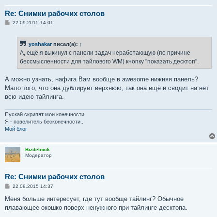
Re: Снимки рабочих столов
С
22.09.2015 14:01
о
о
б
yoshakar
писал(а):
↑
щ
е
А, ещё я выкинул с панели задач неработающую (по причине
н
бессмысленности для тайлового WM) кнопку "показать десктоп".
и
е
А можно узнать, нафига Вам вообще в awesome нижняя панель?
Мало того, что она дублирует верхнюю, так она ещё и сводит на нет
всю идею тайлинга.
Пускай скрипят мои конечности.
Я - повелитель бесконечности...
Мой блог
Bizdelnick
Модератор
Re: Снимки рабочих столов
С
22.09.2015 14:37
о
о
Меня больше интересует, где тут вообще тайлинг? Обычное
б
плавающее окошко поверх ненужного при тайлинге десктопа.
щ
е