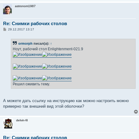
astronom1987
Re: Снимки рабочих столов
С
29.12.2017 13:17
о
о
б
ormorph
писал(а):
↑
щ
е
Ноут, рабочий стол Enlightenment-021.9
н
и
е
Решил оживить тему.
А можете дать ссылку на инструкцию как можно настроить можно
примерно так внешний вид этой оболочки?
delvin-fil
Re: Снимки рабочих столов