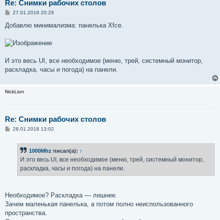
Re: Снимки рабочих столов
С
27.01.2018 20:29
о
о
Добавлю минимализма: панелька Xfce.
б
щ
е
н
и
е
И это весь UI, все необходимое (меню, трей, системный монитор,
раскладка, часы и погода) на панели.
NickLion
Re: Снимки рабочих столов
С
28.01.2018 13:02
о
о
б
1000Mhz
писал(а):
↑
щ
е
И это весь UI, все необходимое (меню, трей, системный монитор,
н
раскладка, часы и погода) на панели.
и
е
Необходимое? Раскладка — лишнее.
Зачем маленькая панелька, а потом полно неиспользованного
пространства.