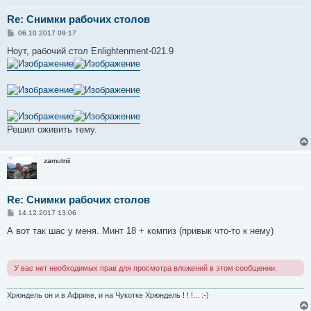
Re: Снимки рабочих столов
С
06.10.2017 09:17
о
о
Ноут, рабочий стол Enlightenment-021.9
б
щ
е
н
и
е
Решил оживить тему.
zamutnii
Re: Снимки рабочих столов
С
14.12.2017 13:06
о
о
А вот так шас у меня. Минт 18 + компиз (привык что-то к нему)
б
щ
е
н
У вас нет необходимых прав для просмотра вложений в этом сообщении.
и
е
Хрюндель он и в Африке, и на Чукотке Хрюндель ! ! !... :-)