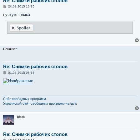
Re: Снимки рабочих столов
С
24.03.2015 10:35
о
о
пустует темка
б
щ
е
Spoiler
н
и
е
GNUUser
Re: Снимки рабочих столов
С
01.06.2015 08:54
о
о
б
щ
е
н
и
Сайт свободных программ
е
Украинский сайт свободных программ на java
Black
Re: Снимки рабочих столов