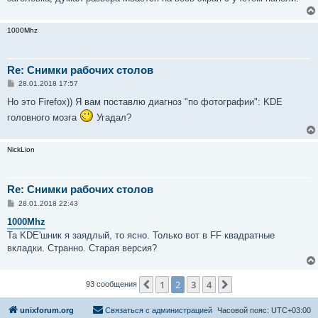
н
и
е
1000Mhz
Re: Снимки рабочих столов
С
28.01.2018 17:57
о
о
Но это Firefox)) Я вам поставлю диагноз "по фотографии": KDE
б
головного мозга
Угадал?
щ
е
н
и
NickLion
е
Re: Снимки рабочих столов
С
28.01.2018 22:43
о
о
1000Mhz
б
Та KDE'шник я заядлый, то ясно. Только вот в FF квадратные
щ
е
вкладки. Странно. Старая версия?
н
и
е
1
2
3
4
Пред.
След.
93 сообщения
unixforum.org
Связаться с администрацией
Часовой пояс:
UTC+03:00