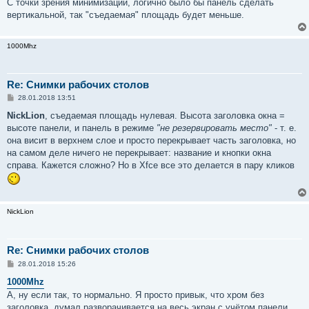
С точки зрения минимизации, логично было бы панель сделать
вертикальной, так "съедаемая" площадь будет меньше.
1000Mhz
Re: Снимки рабочих столов
С
28.01.2018 13:51
о
о
NickLion
, съедаемая площадь нулевая. Высота заголовка окна =
б
высоте панели, и панель в режиме
"не резервировать место"
- т. е.
щ
е
она висит в верхнем слое и просто перекрывает часть заголовка, но
н
на самом деле ничего не перекрывает: название и кнопки окна
и
е
справа. Кажется сложно? Но в Xfce все это делается в пару кликов
NickLion
Re: Снимки рабочих столов
С
28.01.2018 15:26
о
о
1000Mhz
б
А, ну если так, то нормально. Я просто привык, что хром без
щ
е
заголовка, думал разворачивается на весь экран с учётом панели.