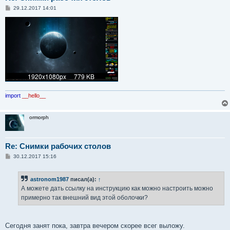
С
29.12.2017 14:01
о
о
б
щ
е
н
и
е
import
__hello__
ormorph
Re: Снимки рабочих столов
С
30.12.2017 15:16
о
о
б
astronom1987
писал(а):
↑
щ
е
А можете дать ссылку на инструкцию как можно настроить можно
н
примерно так внешний вид этой оболочки?
и
е
Сегодня занят пока, завтра вечером скорее всег выложу.