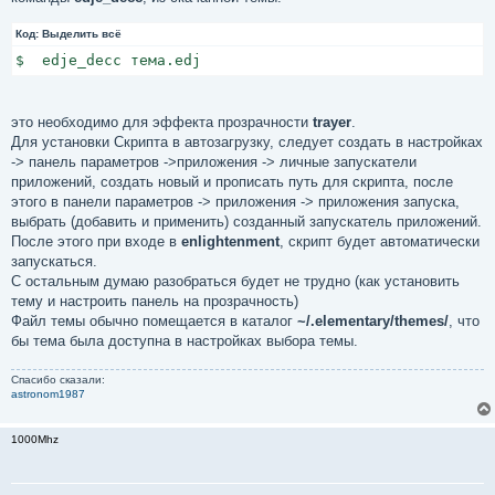
Код:
Выделить всё
$  edje_decc тема.edj
это необходимо для эффекта прозрачности
trayer
.
Для установки Скрипта в автозагрузку, следует создать в настройках
-> панель параметров ->приложения -> личные запускатели
приложений, создать новый и прописать путь для скрипта, после
этого в панели параметров -> приложения -> приложения запуска,
выбрать (добавить и применить) созданный запускатель приложений.
После этого при входе в
enlightenment
, скрипт будет автоматически
запускаться.
С остальным думаю разобраться будет не трудно (как установить
тему и настроить панель на прозрачность)
Файл темы обычно помещается в каталог
~/.elementary/themes/
, что
бы тема была доступна в настройках выбора темы.
Спасибо сказали:
astronom1987
1000Mhz