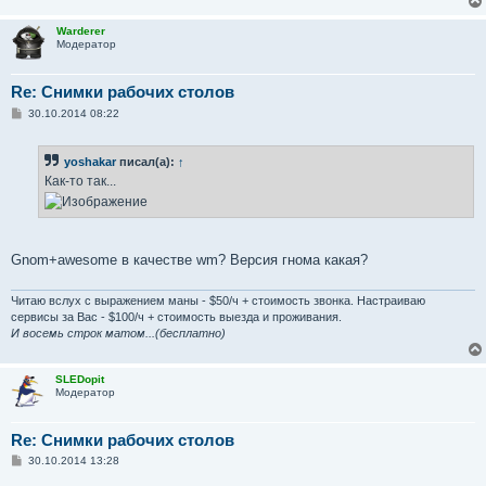
н
и
Warderer
е
Модератор
Re: Снимки рабочих столов
С
30.10.2014 08:22
о
о
б
yoshakar
писал(а):
↑
щ
е
Как-то так...
н
и
е
Gnom+awesome в качестве wm? Версия гнома какая?
Читаю вслух с выражением маны - $50/ч + стоимость звонка. Настраиваю
сервисы за Вас - $100/ч + стоимость выезда и проживания.
И восемь строк матом...(бесплатно)
SLEDopit
Модератор
Re: Снимки рабочих столов
С
30.10.2014 13:28
о
о