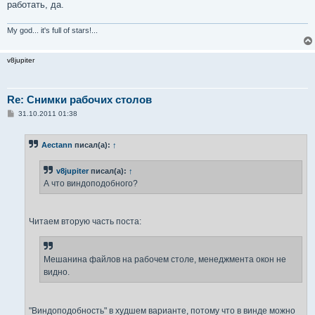
работать, да.
My god... it's full of stars!...
v8jupiter
Re: Снимки рабочих столов
С
31.10.2011 01:38
о
о
б
Aectann
писал(а):
↑
щ
е
н
v8jupiter
писал(а):
↑
и
е
А что виндоподобного?
Читаем вторую часть поста:
Мешанина файлов на рабочем столе, менеджмента окон не
видно.
"Виндоподобность" в худшем варианте, потому что в винде можно