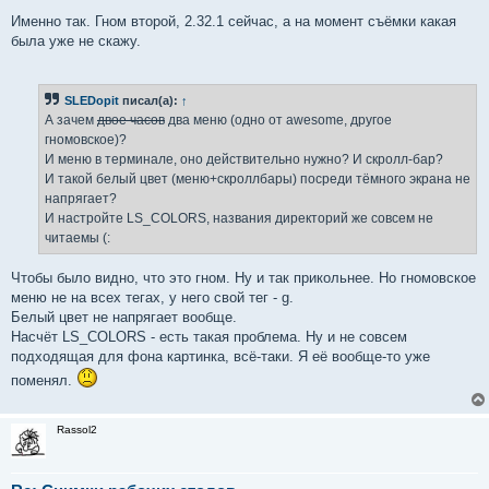
и
е
Именно так. Гном второй, 2.32.1 сейчас, а на момент съёмки какая
была уже не скажу.
SLEDopit
писал(а):
↑
А зачем
двое часов
два меню (одно от awesome, другое
гномовское)?
И меню в терминале, оно действительно нужно? И скролл-бар?
И такой белый цвет (меню+скроллбары) посреди тёмного экрана не
напрягает?
И настройте LS_COLORS, названия директорий же совсем не
читаемы (:
Чтобы было видно, что это гном. Ну и так прикольнее. Но гномовское
меню не на всех тегах, у него свой тег - g.
Белый цвет не напрягает вообще.
Насчёт LS_COLORS - есть такая проблема. Ну и не совсем
подходящая для фона картинка, всё-таки. Я её вообще-то уже
поменял.
Rassol2