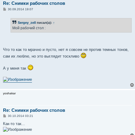
Re: Снимки рабочих столов
С
30.09.2014 19:07
о
о
б
Sergey_zell
писал(а):
↑
щ
е
Мой рабочий стол :
н
и
е
Что то как то мрачно и пусто, нет я совсем не против темных тонов,
сам их люблю, но это выглядит тоскливо
А у меня так
yoshakar
Re: Снимки рабочих столов
С
30.10.2014 03:21
о
о
Как-то так...
б
щ
е