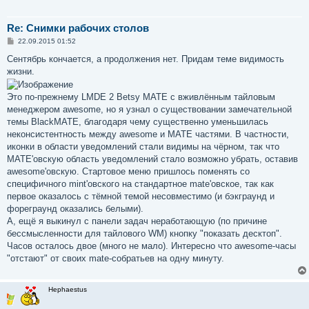
Re: Снимки рабочих столов
С
22.09.2015 01:52
о
о
Сентябрь кончается, а продолжения нет. Придам теме видимость
б
жизни.
щ
е
н
Это по-прежнему LMDE 2 Betsy MATE с вживлённым тайловым
и
е
менеджером awesome, но я узнал о существовании замечательной
темы BlackMATE, благодаря чему существенно уменьшилась
неконсистентность между awesome и MATE частями. В частности,
иконки в области уведомлений стали видимы на чёрном, так что
MATE'овскую область уведомлений стало возможно убрать, оставив
awesome'овскую. Стартовое меню пришлось поменять со
специфичного mint'овского на стандартное mate'овское, так как
первое оказалось с тёмной темой несовместимо (и бэкграунд и
фореграунд оказались белыми).
А, ещё я выкинул с панели задач неработающую (по причине
бессмысленности для тайлового WM) кнопку "показать десктоп".
Часов осталось двое (много не мало). Интересно что awesome-часы
"отстают" от своих mate-собратьев на одну минуту.
Hephaestus